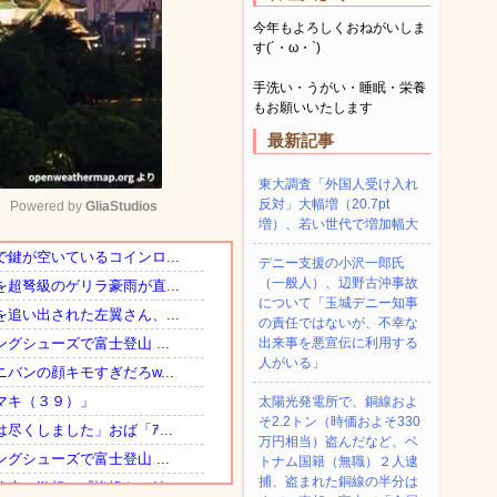
今年もよろしくおねがいしま
す(´・ω・`)
手洗い・うがい・睡眠・栄養
もお願いいたします
最新記事
東大調査「外国人受け入れ
反対」大幅増（20.7pt
Powered by 
GliaStudios
増）、若い世代で増加幅大
デニー支援の小沢一郎氏
Mute
（一般人）、辺野古沖事故
について「玉城デニー知事
の責任ではないが、不幸な
出来事を悪宣伝に利用する
人がいる」
太陽光発電所で、銅線およ
そ2.2トン（時価およそ330
万円相当）盗んだなど、ベ
トナム国籍（無職）２人逮
捕、盗まれた銅線の半分は