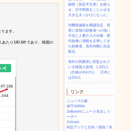
国側（習近平主席）を怒ら
せ、日中関係をこじらせる
大きなきっかけになった」
消費税減税を閣議決定、背
景に首相の財務省への強い
なります。
不信と人事介入の示唆 歴
代政権に増税を主導してき
たり190.6件であり、韓国の
た財務省、高市内閣に完全
敗北
海外の刑務所に収監されて
いる韓国人急増、1,325人
（詐偽が4分の1） 日本に
は254人
リンク
ニュースの森
保守JAPAN
Zattoyomiニュース見出しリ
ーダー
2chnavi
特定アジアと日本／情強！良