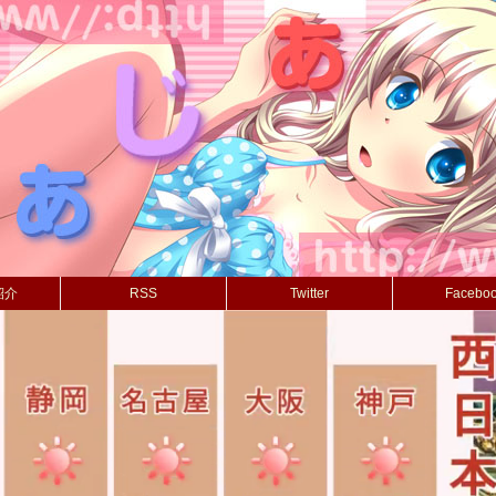
紹介
RSS
Twitter
Facebo