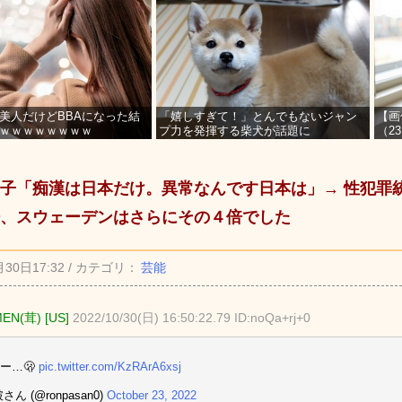
美人だけどBBAになった結
「嬉しすぎて！」とんでもないジャン
【画
ｗｗｗｗｗｗｗｗ
プ力を発揮する柴犬が話題に
（2
を募
子「痴漢は日本だけ。異常なんです日本は」→ 性犯罪
、スウェーデンはさらにその４倍でした
月30日17:32 / カテゴリ：
芸能
EN(茸) [US]
2022/10/30(日) 16:50:22.79 ID:noQa+rj+0
ー…🫢
pic.twitter.com/KzRArA6xsj
さん (@ronpasan0)
October 23, 2022