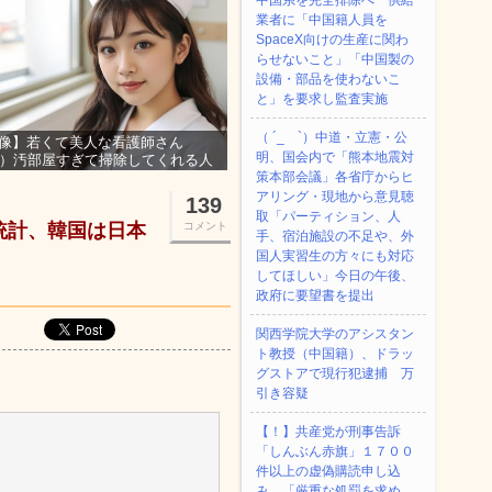
中国系を完全排除へ 供給
業者に「中国籍人員を
SpaceX向けの生産に関わ
らせないこと」「中国製の
設備・部品を使わないこ
と」を要求し監査実施
（ ´_ゝ`）中道・立憲・公
像】若くて美人な看護師さん
明、国会内で「熊本地震対
3）汚部屋すぎて掃除してくれる人
集ｗｗｗ
策本部会議」各省庁からヒ
アリング・現地から意見聴
139
取「パーティション、人
統計、韓国は日本
コメント
手、宿泊施設の不足や、外
国人実習生の方々にも対応
してほしい」今日の午後、
政府に要望書を提出
関西学院大学のアシスタン
ト教授（中国籍）、ドラッ
グストアで現行犯逮捕 万
引き容疑
【！】共産党が刑事告訴
「しんぶん赤旗」１７００
件以上の虚偽購読申し込
み 「厳重な処罰を求め