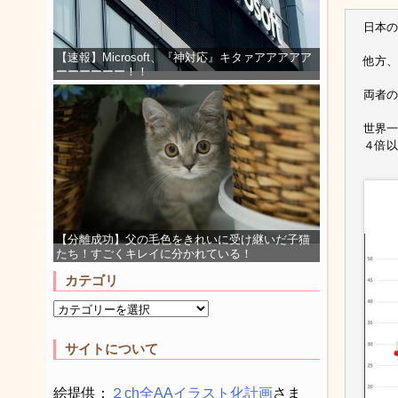
日本の
【速報】Microsoft、『神対応』キタァアアアアア
他方、
ーーーーーー！！
両者の
世界一
４倍以
【分離成功】父の毛色をきれいに受け継いだ子猫
たち！すごくキレイに分かれている！
カテゴリ
サイトについて
絵提供：
２ch全AAイラスト化計画
さま