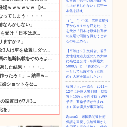
知事選で保守の政治家が立
ち上がるしかない」保守一
本化を訴え
（ ´_ゝ`）中国、広島原爆投
下から８１年を迎えたこと
を受け「日本は原爆被害者
の立場で同情を買おうとす
るのを止めろ」
【平等は？】文科省、若手
女性研究者支援のため大学
に補助金交付（年間最大
5000万円）「将来のリーダ
ーとして活躍する（女性
の）人材を輩出したい」
韓国サッカー協会 2011～
12年に外国人審判員・監督
官ら10数人を性接待（W杯
予選、五輪予選が含まれ
る）国会議員が事実確認
SpaceX、米国防関連技術
保護を重視し供給連鎖から