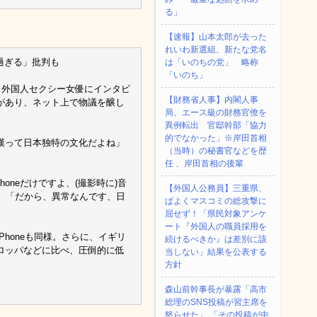
る」
【速報】山本太郎が去った
れいわ新選組、新たな党名
過ぎる」批判も
は「いのちの党」 略称
「いのち」
。外国人セクシー女優にインタビ
【財務省人事】内閣人事
があり、ネット上で物議を醸し
局、エース級の財務官僚を
異例転出 官邸幹部「協力
的でなかった」※岸田首相
漢って日本独特の文化だよね」
（当時）の秘書官などを歴
任 、岸田首相の後輩
oneだけですよ、(撮影時に)音
【外国人公務員】三重県、
し、「だから、異常なんです、日
ぱよくマスコミの総攻撃に
屈せず！「県民対象アンケ
ート『外国人の職員採用を
Phoneも同様。さらに、イギリ
続けるべきか』は差別に該
ロッパなどに比べ、圧倒的に低
当しない」結果を公表する
方針
森山前幹事長が暴露「高市
総理のSNS投稿が習主席を
怒らせた」 「その投稿が中