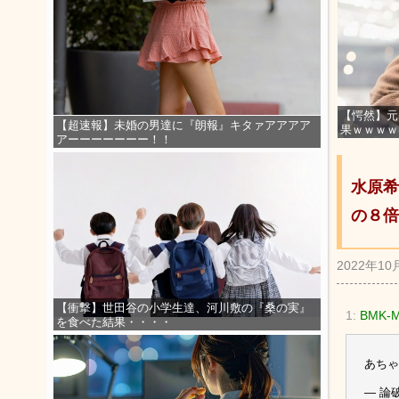
【愕然】元
【超速報】未婚の男達に『朗報』キタァアアアア
果ｗｗｗｗ
アーーーーーーー！！
水原希
の８倍
2022年10
【衝撃】世田谷の小学生達、河川敷の『桑の実』
1:
BMK-M
を食べた結果・・・・
あちゃ
— 論破