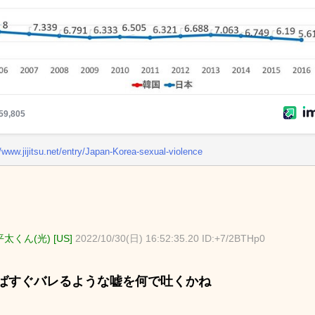
//www.jijitsu.net/entry/Japan-Korea-sexual-violence
太くん(光) [US]
2022/10/30(日) 16:52:35.20 ID:+7/2BTHp0
ばすぐバレるような嘘を何で吐くかね