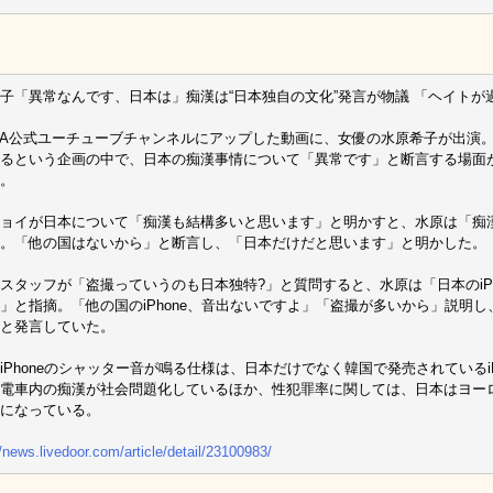
子「異常なんです、日本は」痴漢は“日本独自の文化”発言が物議 「ヘイトが
MA公式ユーチューブチャンネルにアップした動画に、女優の水原希子が出演
るという企画の中で、日本の痴漢事情について「異常です」と断言する場面
。
ョイが日本について「痴漢も結構多いと思います」と明かすと、水原は「痴
。「他の国はないから」と断言し、「日本だけだと思います」と明かした。
スタッフが「盗撮っていうのも日本独特?」と質問すると、水原は「日本のiPh
」と指摘。「他の国のiPhone、音出ないですよ」「盗撮が多いから」説明
と発言していた。
iPhoneのシャッター音が鳴る仕様は、日本だけでなく韓国で発売されているi
電車内の痴漢が社会問題化しているほか、性犯罪率に関しては、日本はヨー
になっている。
//news.livedoor.com/article/detail/23100983/