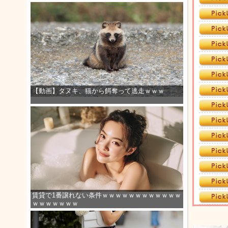
【動画】タヌキ、猫から餌奪って逃走ｗｗｗ
賃貸で1番譲れない条件ｗｗｗｗｗｗｗｗｗｗｗｗ
ｗｗｗｗｗｗｗ