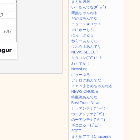
まとめ速報
いーあんてな(#ﾟｗﾟ)
我無ちゃんねる
だめぽあんてな
ニュース★３つ！
☆にゅーもふ
にゅーぷる☆
ねらーあんてな
ウホウホあんてな
NEWS SELECT
キタコレ(ﾟ∀ﾟ)！！
わくてか！
NewsLog
にゅーぷろ
アナログあんてな
２ｃｈまとめちゃんねる
NEWS CHOICE
特亜流あんてな
Best Trend News
しぃアンテナ(*ﾟーﾟ)
つーアンテナ(*ﾟ∀ﾟ)
のーアンテナ(ﾟAﾟ* )
ギコにゅー(,,ﾟДﾟ)
2GET
まとめアプリChaconne