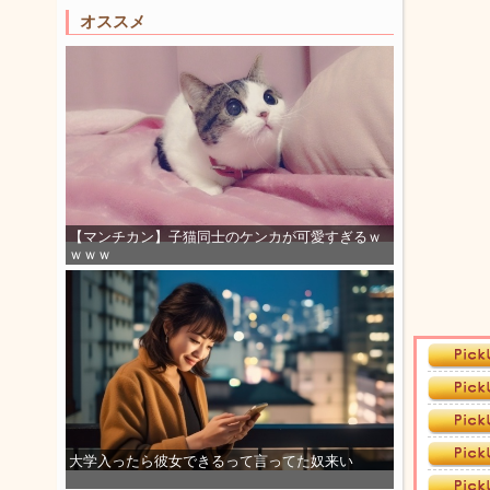
オススメ
【マンチカン】子猫同士のケンカが可愛すぎるｗ
ｗｗｗ
大学入ったら彼女できるって言ってた奴来い