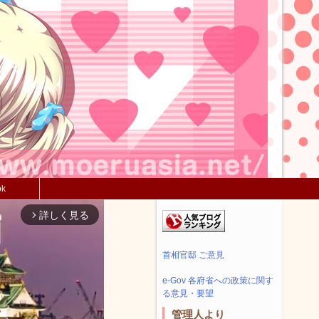
ok
詳しく見る
arrow_forward_ios
首相官邸 ご意見
e-Gov 各府省への政策に関す
る意見・要望
管理人より