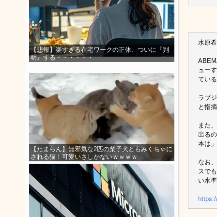
水原希
【悲報】楽すぎる在宅ワークの正体、ついに『判
明』する・・・・・・
ABE
ューす
ている
ラブジ
と指摘
また、
出るの
本は」
【たまらん】無邪気な2匹の柴子犬ともみくちゃに
される猫！可愛いさしかないｗｗｗｗ
なお、
スでも
い水準
https: