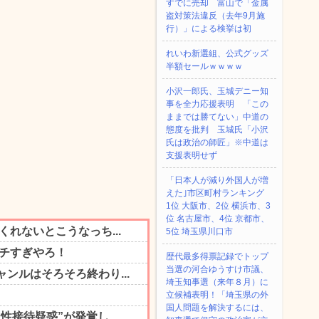
すでに売却 富山で「金属
盗対策法違反（去年9月施
行）」による検挙は初
れいわ新選組、公式グッズ
半額セールｗｗｗｗ
小沢一郎氏、玉城デニー知
事を全力応援表明 「この
ままでは勝てない」中道の
態度を批判 玉城氏「小沢
氏は政治の師匠」※中道は
支援表明せず
「日本人が減り外国人が増
えた｣市区町村ランキング
1位 大阪市、2位 横浜市、3
位 名古屋市、4位 京都市、
5位 埼玉県川口市
歴代最多得票記録でトップ
当選の河合ゆうすけ市議、
埼玉知事選（来年８月）に
立候補表明！「埼玉県の外
国人問題を解決するには、