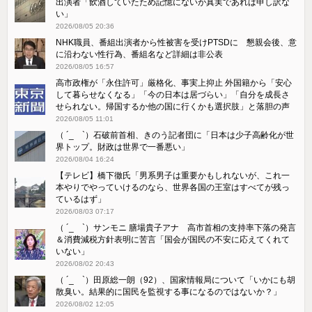
出演者「飲酒していたため記憶にないが真実であれば申し訳な
い」
2026/08/05 20:36
NHK職員、番組出演者から性被害を受けPTSDに 懇親会後、意
に沿わない性行為、番組名など詳細は非公表
2026/08/05 16:57
高市政権が「永住許可」厳格化、事実上抑止 外国籍から「安心
して暮らせなくなる」「今の日本は居づらい」「自分を成長さ
せられない。帰国するか他の国に行くかも選択肢」と落胆の声
2026/08/05 11:01
（ ´_ゝ`）石破前首相、きのう記者団に「日本は少子高齢化が世
界トップ。財政は世界で一番悪い」
2026/08/04 16:24
【テレビ】橋下徹氏「男系男子は重要かもしれないが、これ一
本やりでやっていけるのなら、世界各国の王室はすべてが残っ
ているはず」
2026/08/03 07:17
（ ´_ゝ`）サンモニ 膳場貴子アナ 高市首相の支持率下落の発言
＆消費減税方針表明に苦言「国会が国民の不安に応えてくれて
いない」
2026/08/02 20:43
（ ´_ゝ`）田原総一朗（92）、国家情報局について「いかにも胡
散臭い。結果的に国民を監視する事になるのではないか？」
2026/08/02 12:05