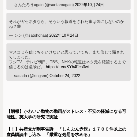
— さんたろうagain (@santaroagain)
2022年10月24日
それがガセネタなら、そういう報道をされた事は気にしないのか
ね？😅
— シン (@satohchaa)
2022年10月24日
マスコミを信じちゃいけないと思っていても、また信じて騙され
てしまった。
フジTV、テレビ朝日、TBS、NHKの報道はネタ元を確認するまで
信じるのは危険だ。
https://t.co/SYb4Fes3wt
— sasada (@kingsnn)
October 24, 2022
【朗報】かわいい動物の動画がストレス・不安の軽減になる可
能性。英大学の研究で実証
【！】共産党が刑事告訴 「しんぶん赤旗」１７００件以上の
虚偽購読申し込み 「厳重な処罰を求める」