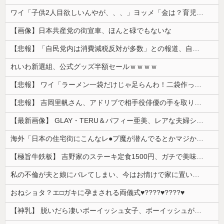
ワイ「子供2人目欲しいんやが、、、」ヨッメ「金は？育児は？私の仕事は？キャリアは？」
【画像】日本共産党の街宣車、ほんと碌でもないな
【悲報】「自民党内は消費減税反対が多数」との報道、自民議員の内部証言と食い違うｗｗｗｗ
れいわ新選組、公式グッズ半額セールｗｗｗｗ
【悲報】 ワイ「ラーメン一袋だけじゃ足らんわ！二袋作ったろ！」→結果ｗｗｗ
【悲報】 吉岡里帆さん、アドリブで相手役俳優の手を取りお○ぱいに押し当てる
【最新画像】 GLAY・TERU＆パフィー亜美、レアな夫婦ショットを公開してしまう！
海外「日本の住宅街にこんなレ●プ魔が潜んでるとかマジかよ…さすがHENTAIの国…」
【極旨牛鉄板】 吉野家のステーキ定食1500円、ガチで美味そうｗｗｗ
私の不倫が夫と娘にバレてしまい、今はお情けで家に置いてもらっている状態です。行為を娘に見られていたなんて全く気付きませんでした。娘の「汚...
おねショタ？エ□ガキに孕まされる両儀式♥️????♥️????♥️
【神乳】 脱いだら凄いボーイッシュ女子、ボーイッシュがどうでも良くなる ”お○ぱい” がこちらｗｗｗｗｗ