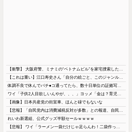
【衝撃】 大阪府警、ミナミの“ベトナムビル”を家宅捜索した結果・・・・・・
【これは重い】江口寿史さん「自分の絵ごと、このジャンルはそろそろ終わりかな」
体調不良で休んでパチ●コ通ってたら、数十日単位の証拠写真撮られて会社クビになった
ワイ「子供2人目欲しいんやが、、、」ヨッメ「金は？育児は？私の仕事は？キャリアは？」
【画像】日本共産党の街宣車、ほんと碌でもないな
【悲報】「自民党内は消費減税反対が多数」との報道、自民議員の内部証言と食い違うｗｗｗｗ
れいわ新選組、公式グッズ半額セールｗｗｗｗ
【悲報】 ワイ「ラーメン一袋だけじゃ足らんわ！二袋作ったろ！」→結果ｗｗｗ