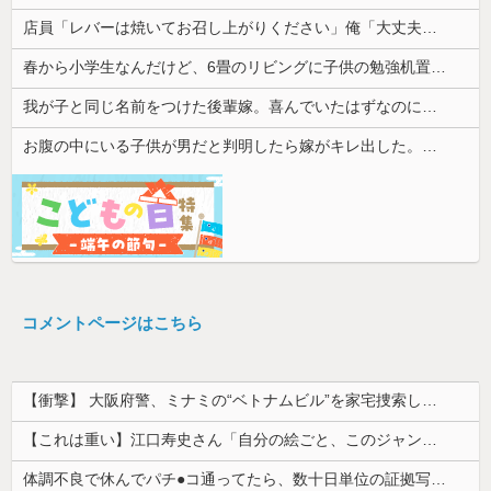
店員「レバーは焼いてお召し上がりください」俺「大丈夫でしょ」→生で食べた瞬間、店員が血相を変えてきて…
春から小学生なんだけど、6畳のリビングに子供の勉強机置くのって無理だよね
我が子と同じ名前をつけた後輩嫁。喜んでいたはずなのに、突然子供を拒絶するようになり…
お腹の中にいる子供が男だと判明したら嫁がキレ出した。嫁はどうしても女が欲しかったらしく...
コメントページはこちら
【衝撃】 大阪府警、ミナミの“ベトナムビル”を家宅捜索した結果・・・・・・
【これは重い】江口寿史さん「自分の絵ごと、このジャンルはそろそろ終わりかな」
体調不良で休んでパチ●コ通ってたら、数十日単位の証拠写真撮られて会社クビになった