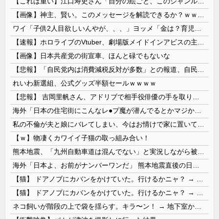
【これは重い】江口寿史さん「自分の絵ごと、このジャンルはそろそろ終わりかな」
【画像】神主、賢い。このメッセージを解読できるか？ｗｗｗｗ
ワイ「子供2人目欲しいんやが、、、」ヨッメ「金は？育児は？私の仕事は？キャリアは？」
【速報】ホロライブのVtuber、劇場版メイドインアビスの主題歌決定wwwwwwwwww
【画像】日本共産党の街宣車、ほんと碌でもないな
【悲報】「自民党内は消費減税反対が多数」との報道、自民議員の内部証言と食い違うｗｗｗｗ
れいわ新選組、公式グッズ半額セールｗｗｗｗ
【悲報】 吉岡里帆さん、アドリブで相手役俳優の手を取りお○ぱいに押し当てる
海外「日本の住宅街にこんなレ●プ魔が潜んでるとかマジかよ…さすがHENTAIの国…」
私の不倫が夫と娘にバレてしまい、今はお情けで家に置いてもらっている状態です。行為を娘に見られていたなんて全く気付きませんでした。娘の「汚...
【ｗ】物凄くカワイイ子猫の取っ組み合い！
熊本地震、「九州自動車道は混んでない」と実況しながら被災地へ向かう有名アナなどに批判殺到 全国紙記者「最新の状況をいち早く伝えることは報道機関としての責務」「情報を取り上げることには大きな意義がある」
海外「日本よ、お前がナンバーワンだ」 熊本地震直後の日本の対応のスピードに世界が衝撃
【猫】 ドアノブにカバンをかけていた。行けるかニャ？ → 猫はこうなります…
【猫】 ドアノブにカバンをかけていた。行けるかニャ？ → 猫はこうなります…
ネコ飼いが階段の上で袋を揺らす。キラ〜ン！ → 地下室からヤツが現れる…