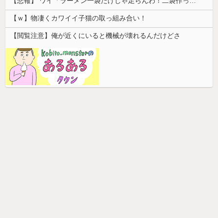
【悲報】 ワイ「ラーメン一袋だけじゃ足らんわ！二袋作ったろ！」→結果ｗｗｗ
【ｗ】物凄くカワイイ子猫の取っ組み合い！
【閲覧注意】俺が近くにいると機械が壊れるんだけどさ