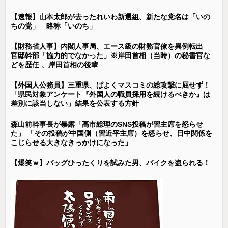
【速報】山本太郎が去ったれいわ新選組、新たな党名は「いの
ちの党」 略称「いのち」
【財務省人事】内閣人事局、エース級の財務官僚を異例転出
官邸幹部「協力的でなかった」※岸田首相（当時）の秘書官な
どを歴任 、岸田首相の後輩
【外国人公務員】三重県、ぱよくマスコミの総攻撃に屈せず！
「県民対象アンケート『外国人の職員採用を続けるべきか』は
差別に該当しない」結果を公表する方針
森山前幹事長が暴露「高市総理のSNS投稿が習主席を怒らせ
た」 「その投稿が中国側（習近平主席）を怒らせ、日中関係を
こじらせる大きなきっかけになった」
【爆笑ｗ】バッグひったくりを試みた男、バイクを盗られる！