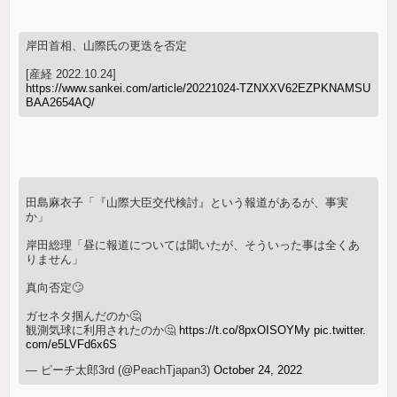
岸田首相、山際氏の更迭を否定
[産経 2022.10.24]
https://www.sankei.com/article/20221024-TZNXXV62EZPKNAMSU
BAA2654AQ/
田島麻衣子「『山際大臣交代検討』という報道があるが、事実
か」
岸田総理「昼に報道については聞いたが、そういった事は全くあ
りません」
真向否定🙄
ガセネタ掴んだのか🤔
観測気球に利用されたのか🤔
https://t.co/8pxOISOYMy
pic.twitter.
com/e5LVFd6x6S
— ピーチ太郎3rd (@PeachTjapan3)
October 24, 2022