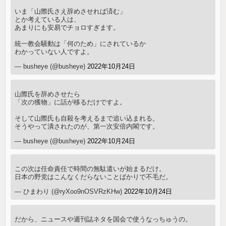
いま「山際氏さえ辞めさせれば済む」
とか考えている人は、
あまりにも安易でチョロすぎます。
統一教会騒動は「何のため」にされているか
わかっていない人ですよ。
— busheye (@busheye)
2022年10月24日
山際氏を辞めさせたら
「次の獲物」に話が移るだけですよ。
そして山際氏も自殺を考えるまで追い込まれる。
そうやって潰されたのが、第一次安倍内閣です。
— busheye (@busheye)
2022年10月24日
この次は任命責任で時間の無駄遣いが始まるだけ。
日本の野党はこんなくだらないことばかりで不毛だ。
— ひまわり (@ryXoo9nOSVRzKHw)
2022年10月24日
だから、ニュースや週刊誌ネタを国会で使うなっちゅうの。