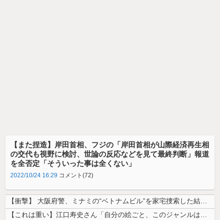
【また捏造】岸田首相、フジの「岸田首相が山際経済再生相
の交代も視野に検討、世論の反応などを見て最終判断」報道
を全否定「そういった事は全くない」
2022/10/24 16:29
コメント(72)
【衝撃】 大阪府警、ミナミの“ベトナムビル”を家宅捜索した結果・・・・...
【これは重い】江口寿史さん「自分の絵ごと、このジャンルはそろそろ終わり...