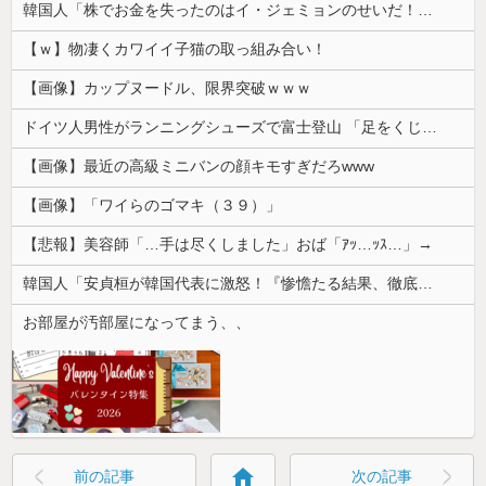
韓国人「株でお金を失ったのはイ・ジェミョンのせいだ！」として支持率が右肩下がりに……まあ、本当にその側面があるので救えないんですが
【ｗ】物凄くカワイイ子猫の取っ組み合い！
【画像】カップヌードル、限界突破ｗｗｗ
ドイツ人男性がランニングシューズで富士登山 「足をくじいて動けない」
【画像】最近の高級ミニバンの顔キモすぎだろwww
【画像】「ワイらのゴマキ（３９）」
【悲報】美容師「…手は尽くしました」おば「ｱｯ…ｯｽ…」→
韓国人「安貞桓が韓国代表に激怒！『惨憺たる結果、徹底的な刷新が必要だ』と監督や協会を痛烈批判」
お部屋が汚部屋になってまう、、
home
前の記事
次の記事