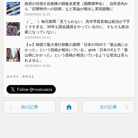
政府が目指す自衛隊の階級名変更（国際標準化）、自民党内か
ら「旧軍時代への回帰」など異論が噴出し実現困難に
2026/08/02 11:19
（ ´_ゝ`）毎日新聞「見てられない。高市早苗首相は政治が下手
くそすぎる。30年も国会議員をやっているのに、そもそも政治
家になっていない」
2026/08/01 20:41
【ｗ】韓国で最大発行部数の新聞「日本のSNSで『釜山病にか
かった』という投稿が相次いでいる」 grok「日本のX上で『釜
山病にかかった』という投稿が相次いでいるような状況は見ら
れません」
2026/08/01 16:26
カテゴリ：
マスコミ
home
前の記事
次の記事