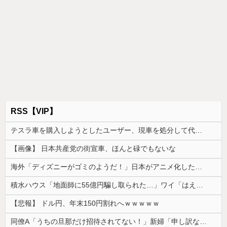
RSS【VIP】
テスラ車を購入しようとしたユーザー、現車を処分して代金を支払い、平日の納車日に予定を合わせた結果……
【画像】 日本共産党の街宣車、ほんと碌でもないな
海外「ディズニーがゴミのようだ！」日本がアニメ化した米人気SF作品に絶賛の声が殺到中
積水ハウス「地面師に55億円騙し取られた…」ワイ「はえーかわいそう…会社滅茶苦茶やろなぁ」
【悲報】 ドル円、年末150円割れへｗｗｗｗｗ
同僚A「うちの旦那だけ招待されてない！」新婦「申し訳ないけど…」→披露宴の空気が一気に凍りついて…