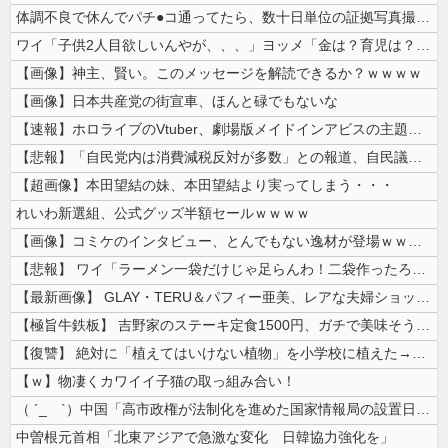
体調不良で休んでパチ●コ通ってたら、数十日単位の証拠写真撮られて会社ク...
ワイ「子供2人目欲しいんやが、、、」ヨッメ「金は？育児は？私の仕事は？...
【画像】神主、賢い。このメッセージを解読できるか？ｗｗｗｗ
【画像】日本共産党の街宣車、ほんと碌でもないな
【速報】ホロライブのVtuber、劇場版メイドインアビスの主題歌決定w...
【悲報】「自民党内は消費減税反対が多数」との報道、自民議員の内部証言と...
【超画像】本田望結の妹、本田望結より実ってしまう・・・
れいわ新選組、公式グッズ半額セールｗｗｗｗ
【画像】コミケのインタビュー、とんでもない逸材が登場ｗｗｗｗｗｗ 【P...
【悲報】 ワイ「ラーメン一袋だけじゃ足らんわ！二袋作ったろ！」→結果ｗ...
【最新画像】 GLAY・TERU＆パフィー亜美、レアな夫婦ショットを公...
【極旨牛鉄板】 吉野家のステーキ定食1500円、ガチで美味そうｗｗｗ
【復讐】 絶対に「植えてはいけない植物」を小学校に植えた→20年経って...
【ｗ】物凄くカワイイ子猫の取っ組み合い！
（ ´_ゝ`）中国「高市政権が法制化を進めた国家情報局の設置日が7月3...
中曽根元首相「北東アジアで急激な変化 日韓協力強化を」