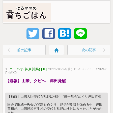
home
前の記事
次の記事
1:
ニーハオ(神奈川県) [JP]
2022/10/24(月) 13:45:05.99 ID:9hWc
FzMX0
【速報】山際、クビへ 岸田覚醒
【独自】山際大臣交代も視野に検討 “統一教会”めぐり岸田首相
国会で旧統一教会の問題をめぐり、野党が攻勢を強める中、岸田
首相が、山際経済再生相の交代も視野に検討に入ったことがわか
った。