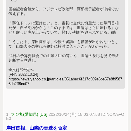
国会記者会館から、フジテレビ政治部・阿部桃子記者が中継でお
伝えする。
「辞任ドミノは避けたい」と、当初は交代に慎重だった岸田首相
だが、自民党内からも「このままでは、世論はさらに離れる」な
どと厳しい声が上がっていて、難しい判断を迫られている。(略
こうした中、岸田首相は、今後の審議にも影響が出かねないとし
て、山際大臣の交代も視野に検討に入ったことがわかった。
24日の予算委員会での山際大臣の答弁や、世論の反応を見て最終
判断する見通し。
全文はﾘﾝｸ先へ
[FNN 2022.10.24]
https://news.yahoo.co.jp/articles/051abec6f317d509e6be57e8f9587
6db2ff9ca07
1:
フジ丸(愛知県) [US]
2022/10/24(月) 15:03:07.58 ID:NOXAi+O
E0
岸田首相、山際の更迭を否定