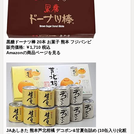
黒糖ドーナツ棒 20本 お菓子 熊本 フジバンビ
販売価格: ￥1,710 税込
Amazonの商品ページを見る
JAあしきた 熊本芦北柑橘 デコポン&甘夏缶詰め (10缶入り(化粧