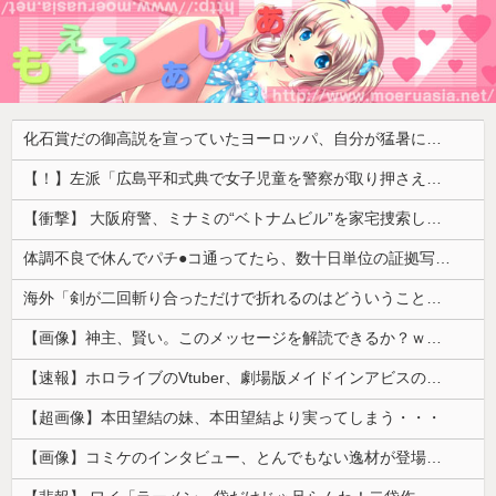
化石賞だの御高説を宣っていたヨーロッパ、自分が猛暑に襲われると為すすべべもなくダメージを受けてしまい……
【！】左派「広島平和式典で女子児童を警察が取り押さえて無理矢理、排除しました！」 → ネット特定班「女児？全学連のプロ活動家では？」
【衝撃】 大阪府警、ミナミの“ベトナムビル”を家宅捜索した結果・・・・・・
体調不良で休んでパチ●コ通ってたら、数十日単位の証拠写真撮られて会社クビになった
海外「剣が二回斬り合っただけで折れるのはどういうことなんだ」満点なのに二度と起動しない理由…
【画像】神主、賢い。このメッセージを解読できるか？ｗｗｗｗ
【速報】ホロライブのVtuber、劇場版メイドインアビスの主題歌決定wwwwwwwwww
【超画像】本田望結の妹、本田望結より実ってしまう・・・
【画像】コミケのインタビュー、とんでもない逸材が登場ｗｗｗｗｗｗ 【Pickup07092041】