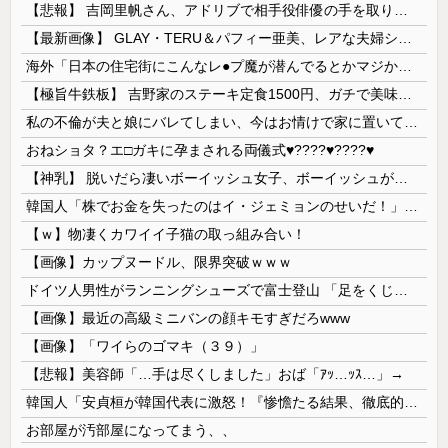
【悲報】 吉岡里帆さん、アドリブで相手役俳優の手を取りお○ぱいに押し当てる
【最新画像】 GLAY・TERU＆パフィー亜美、レアな夫婦ショットを公開してしまう！
海外「日本の住宅街にこんなレ●プ魔が潜んでるとかマジかよ…さすがHENTAIの国…」
【極旨牛鉄板】 吉野家のステーキ定食1500円、ガチで美味そうｗｗｗ
私の不倫が夫と娘にバレてしまい、今はお情けで家に置いてもらっている状態です。行為を娘に見られていたなんて全く気付きませんでした。娘の「汚...
おねショタ？エ□ガキに孕まされる両儀式♥️????♥️????♥️
【神乳】 脱いだら凄いボーイッシュ女子、ボーイッシュがどうでも良くなる ”お○ぱい” がこちらｗｗｗｗｗ
韓国人「株でお金を失ったのはイ・ジェミョンのせいだ！」として支持率が右肩下がりに……まあ、本当にその側面があるので救えないんですが
【ｗ】物凄くカワイイ子猫の取っ組み合い！
【画像】カップヌードル、限界突破ｗｗｗ
ドイツ人男性がランニングシューズで富士登山 「足をくじいて動けない」
【画像】最近の高級ミニバンの顔キモすぎだろwww
【画像】「ワイらのゴマキ（３９）」
【悲報】美容師「…手は尽くしました」おば「ｱｯ…ｯｽ…」→
韓国人「安貞桓が韓国代表に激怒！『惨憺たる結果、徹底的な刷新が必要だ』と監督や協会を痛烈批判」
お部屋が汚部屋になってまう、、