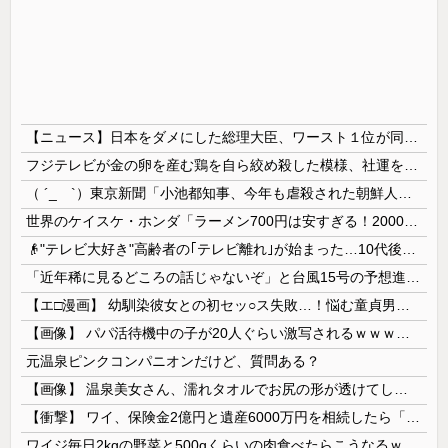
【ニュース】日本をダメにした総理大臣、ワースト１位が同点でこの人ｗｗｗｗｗｗ
フジテレビが金の卵を産む鶏を自ら絞め殺した模様、社運を賭けたドル箱コンテンツが御蔵入りになってしまい……
（ ´_ゝ`）東京新聞「小池都知事、今年も虐殺された朝鮮人犠牲者らを追悼文を送付しない意向。10年連続」
世界のケイスケ・ホンダ「ラーメン700円は安すぎる！2000円にするべき」
👴"テレビ大好き"高齢者の｢テレビ離れ｣が始まった…10代後半～20代の約7割が"ほぼ見ない"
「近年稀に見るどころの話じゃないぞ」と台風15号の予想進路に困惑する人が多数、偏西風が全く通用していないんだけど……
【エ□漫画】 幼馴染彼女との初セッ○ス失敗…！悩む童貞男子にクラスメイトのギャルJKが優しく近づきオチ○ポよしよしされちゃう…！
【画像】 パパ活待機中の子が20人ぐらい激写されるｗｗｗｗｗｗｗｗｗｗｗ
元温泉ピンクコンパニオンだけど、質問ある？
【画像】 温泉美女さん、濡れタオルでお尻の形が透けてしまう
【衝撃】 ワイ、保険金2億円と遺産6000万円を相続したら「こう」なった・・・
ワイジ毎日2kgの野菜と500gくらいの肉食べたらこうなるｗｗｗ