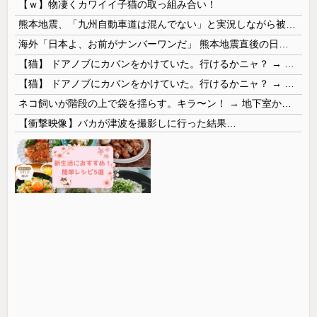
【ｗ】物凄くカワイイ子猫の取っ組み合い！
熊本地震、「九州自動車道は混んでない」と実況しながら被災地へ向かう有名アナなどに批判殺到 全国紙記者「最新の状況をいち早く伝えることは報道機関としての責務」「情報を取り上げることには大きな意義がある」
海外「日本よ、お前がナンバーワンだ」 熊本地震直後の日本の対応のスピードに世界が衝撃
【猫】 ドアノブにカバンをかけていた。行けるかニャ？ → 猫はこうなります…
【猫】 ドアノブにカバンをかけていた。行けるかニャ？ → 猫はこうなります…
ネコ飼いが階段の上で袋を揺らす。キラ〜ン！ → 地下室からヤツが現れる…
【衝撃映像】バカが津波を撮影しに行った結果…