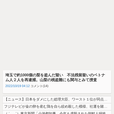
埼玉で約1000個の梨を盗んだ疑い 不法残留疑いのベトナ
ム人２人を再逮捕。山梨の桃盗難にも関与とみて捜査
2022/10/19 04:12
コメント(14)
【ニュース】日本をダメにした総理大臣、ワースト１位が同点でこの人ｗｗｗ...
フジテレビが金の卵を産む鶏を自ら絞め殺した模様、社運を賭けたドル箱コン...
（ ´_ゝ`）東京新聞「小池都知事、今年も虐殺された朝鮮人犠牲者らを追...