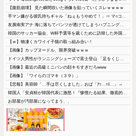
【腹筋崩壊】 見た瞬間吹いた画像を貼っていくスレｗｗｗｗ
手マン嫌がる彼氏持ちギャル「ねぇもうやめて！」⇒ マ○コは正直だった結果…
友廣南実アナ 海に落ちてパンツが透けてしまうハプニング！！【GIF動画あり】
韓国のサッカー協会、W杯予選等を裁くために訪韓した外国人審判を「性接待」していた……大して強くもないチームが潤沢な予算を持ってりゃそうなるわな
【ｗ】物凄くカワイイ子猫の取っ組み合い！
【画像】カップヌードル、限界突破ｗｗｗ
ドイツ人男性がランニングシューズで富士登山 「足をくじいて動けない」
【画像】最近の高級ミニバンの顔キモすぎだろwww
【画像】「ワイらのゴマキ（３９）」
【悲報】美容師「…手は尽くしました」おば「ｱｯ…ｯｽ…」→
韓国人「安貞桓が韓国代表に激怒！『惨憺たる結果、徹底的な刷新が必要だ』と監督や協会を痛烈批判」
お部屋が汚部屋になってまう、、