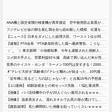
ANA機と国交省飛行検査機が異常接近 空中衝突防止装置が作動も“ニアミス認定せず” 国交省判断
フジテレビが金の卵を産む鶏を自ら絞め殺した模様、社運を賭けたドル箱コンテンツが御蔵入りになってしまい……
【ニュース】日本をダメにした総理大臣、ワースト１位が同点でこの人ｗｗｗｗｗｗ
【速報】PTA会長「PTA参加拒否した親へ最終警告。こうなってもいい？」問題になりすぎて即撤回
（ ´_ゝ`）東京新聞「小池都知事、今年も虐殺された朝鮮人犠牲者らを追悼文を送付しない意向。10年連続」
コメ卸大手さん、営業利益83％減 高値で買い込んだ米が売れず「損切り祭り」開幕へ
世界のケイスケ・ホンダ「ラーメン700円は安すぎる！2000円にするべき」
👴"テレビ大好き"高齢者の｢テレビ離れ｣が始まった…10代後半～20代の約7割が"ほぼ見ない"
「近年稀に見るどころの話じゃないぞ」と台風15号の予想進路に困惑する人が多数、偏西風が全く通用していないんだけど……
【エ□漫画】 幼馴染彼女との初セッ○ス失敗…！悩む童貞男子にクラスメイトのギャルJKが優しく近づきオチ○ポよしよしされちゃう…！
【画像】 パパ活待機中の子が20人ぐらい激写されるｗｗｗｗｗｗｗｗｗｗｗ
【画像】 温泉美女さん、濡れタオルでお尻の形が透けてしまう
【腹筋崩壊】 見た瞬間吹いた画像を貼っていくスレｗｗｗｗ