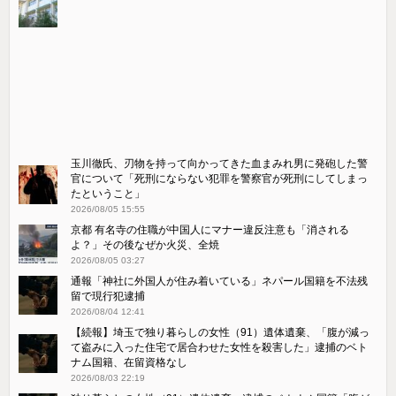
玉川徹氏、刃物を持って向かってきた血まみれ男に発砲した警
官について「死刑にならない犯罪を警察官が死刑にしてしまっ
たということ」
2026/08/05 15:55
京都 有名寺の住職が中国人にマナー違反注意も「消される
よ？」その後なぜか火災、全焼
2026/08/05 03:27
通報「神社に外国人が住み着いている」ネパール国籍を不法残
留で現行犯逮捕
2026/08/04 12:41
【続報】埼玉で独り暮らしの女性（91）遺体遺棄、「腹が減っ
て盗みに入った住宅で居合わせた女性を殺害した」逮捕のベト
ナム国籍、在留資格なし
2026/08/03 22:19