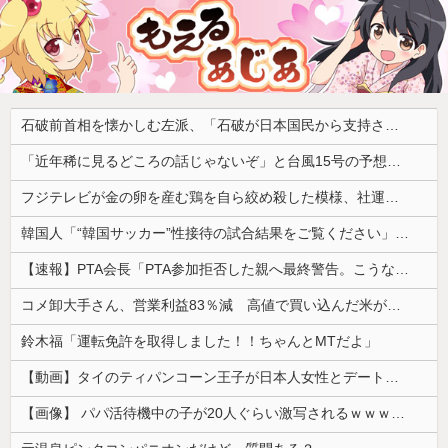
石破前首相を懐かしむ左派、「石破が日本国民から支持されまくっていた」と主張してしまうも……
「近年稀に見るどころの話じゃないぞ」と台風15号の予想進路に困惑する人が多数、偏西風が全く通用していないんだけど……
フジテレビが金の卵を産む鶏を自ら絞め殺した模様、社運を賭けたドル箱コンテンツが御蔵入りになってしまい……
韓国人「“韓国サッカー”性接待の試合結果をご覧ください」→「マッサージ効果は間違いないねｗ」「これが本当のベッドサッカーだ」
【速報】PTA会長「PTA参加拒否した親へ最終警告。こうなってもいい？」問題になりすぎて即撤回
コメ卸大手さん、営業利益83％減 高値で買い込んだ米が売れず「損切り祭り」開幕へ
鈴木福「運転免許を取得しました！！ちゃんとMTだよ」
【動画】タイのティパンコーン王子が日本人女性とデートか？
【画像】 パパ活待機中の子が20人ぐらい激写されるｗｗｗｗｗｗｗｗｗｗｗ