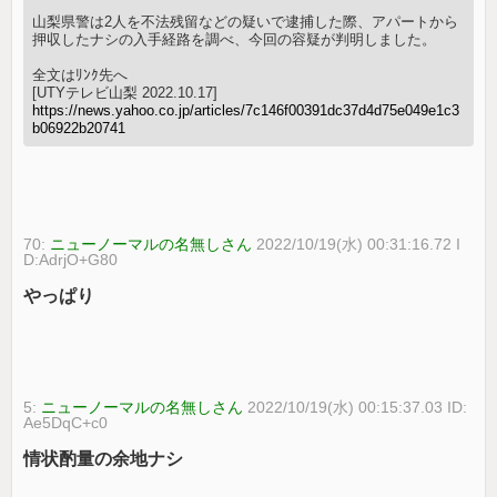
山梨県警は2人を不法残留などの疑いで逮捕した際、アパートから
押収したナシの入手経路を調べ、今回の容疑が判明しました。
全文はﾘﾝｸ先へ
[UTYテレビ山梨 2022.10.17]
https://news.yahoo.co.jp/articles/7c146f00391dc37d4d75e049e1c3
b06922b20741
70:
ニューノーマルの名無しさん
2022/10/19(水) 00:31:16.72 I
D:AdrjO+G80
やっぱり
5:
ニューノーマルの名無しさん
2022/10/19(水) 00:15:37.03 ID:
Ae5DqC+c0
情状酌量の余地ナシ