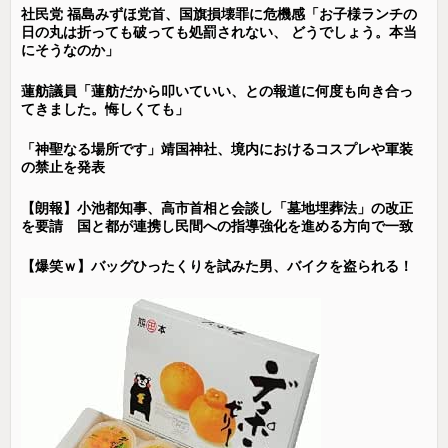
社民党 福島みずほ党首、国旗損壊罪に危機感「お子様ランチの
日の丸は折っても破っても処罰されない、 どうでしょう。本当
にそうなのか」
蓮舫議員「蓮舫だから叩いていい、との報道に何度も向き合っ
てきました。悔しくても」
「神聖なる場所です」靖国神社、境内におけるコスプレや軍装
の禁止を発表
【朗報】小池都知事、高市首相と会談し「墓地埋葬法」の改正
を要請 国と都が連携し民間への指導強化を進める方向で一致
【爆笑ｗ】バッグひったくりを試みた男、バイクを盗られる！