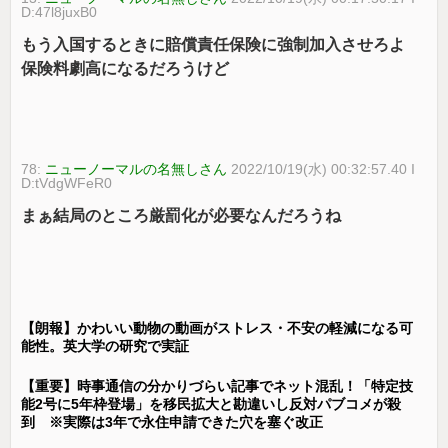
D:47l8juxB0
もう入国するときに賠償責任保険に強制加入させろよ
保険料劇高になるだろうけど
78:
ニューノーマルの名無しさん
2022/10/19(水) 00:32:57.40 I
D:tVdgWFeR0
まぁ結局のところ厳罰化が必要なんだろうね
【朗報】かわいい動物の動画がストレス・不安の軽減になる可
能性。英大学の研究で実証
【重要】時事通信の分かりづらい記事でネット混乱！「特定技
能2号に5年枠登場」を移民拡大と勘違いし反対パブコメが殺
到 ※実際は3年で永住申請できた穴を塞ぐ改正