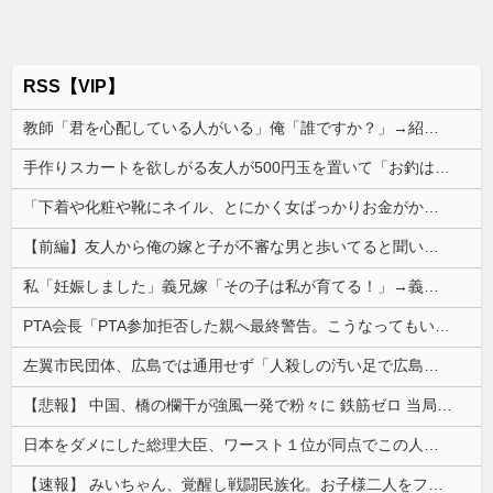
RSS【VIP】
教師「君を心配している人がいる」俺「誰ですか？」→紹介された女性と出会い、まさか結婚することになるとは…
手作りスカートを欲しがる友人が500円玉を置いて「お釣はいらないよ！」と言ってきた。材料費にも足りないので返したら「タダで作ってくれるの？」って...
「下着や化粧や靴にネイル、とにかく女ばっかりお金がかかる、男女差別！」と話にはちょっとのれない
【前編】友人から俺の嫁と子が不審な男と歩いてると聞いた俺。単身赴任先から興信所に相談した結果
私「妊娠しました」義兄嫁「その子は私が育てる！」→義妹の子を育ててきた私にまさかの要求をしてきて…
PTA会長「PTA参加拒否した親へ最終警告。こうなってもいい？」
左翼市民団体、広島では通用せず「人殺しの汚い足で広島の土を踏むな！」→広島県民「お前らの方が汚いんじゃ！」「ワシらが広島県民じゃ」
【悲報】 中国、橋の欄干が強風一発で粉々に 鉄筋ゼロ 当局「接着剤でくっつけただけ」「正常で、品質問題はない」
日本をダメにした総理大臣、ワースト１位が同点でこの人ｗｗｗｗｗｗ
【速報】 みいちゃん、覚醒し戦闘民族化。お子様二人をフルボッコにしてしまう