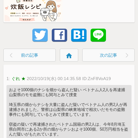
home
前の記事
次の記事
1:
ぐれ ★
2022/10/19(水) 00:14:35.58 ID:ZnF8VoA19
およそ1000個のナシを畑から盗んだ疑い ベトナム人2人を再逮捕
山梨県のモモ盗難にも関与とみて捜査
埼玉県の畑からナシを大量に盗んだ疑いでベトナム人の男2人が再
逮捕されました。警察は山梨県の峡東地域で相次いだモモの盗難
事件にも関与しているとみて捜査しています。
窃盗の疑いで再逮捕されたベトナム国籍の男2人は、今年8月埼玉
県白岡市にある2か所の畑からナシおよそ1000個、50万円相当を盗
んだ疑いがもたれています。