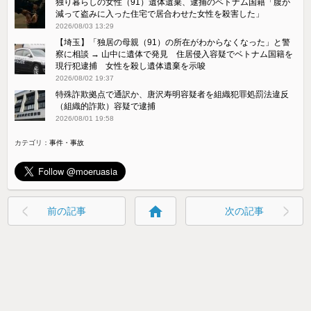
独り暮らしの女性（91）遺体遺棄、逮捕のベトナム国籍「腹が
減って盗みに入った住宅で居合わせた女性を殺害した」
2026/08/03 13:29
【埼玉】「独居の母親（91）の所在がわからなくなった」と警
察に相談 → 山中に遺体で発見 住居侵入容疑でベトナム国籍を
現行犯逮捕 女性を殺し遺体遺棄を示唆
2026/08/02 19:37
特殊詐欺拠点で通訳か、唐沢寿明容疑者を組織犯罪処罰法違反
（組織的詐欺）容疑で逮捕
2026/08/01 19:58
カテゴリ：
事件・事故
home
前の記事
次の記事