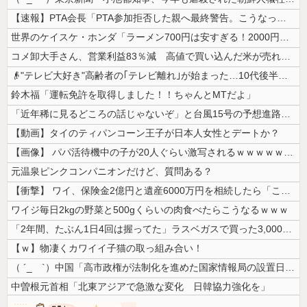
【速報】PTA会長「PTA参加拒否した親へ最終警告。こうなってもいい？...
世界のケイスケ・ホンダ「ラーメン700円は安すぎる！2000円にするべ...
コメ卸大手さん、営業利益83％減 高値で買い込んだ米が売れず「損切り祭...
👴"テレビ大好き"高齢者の｢テレビ離れ｣が始まった…10代後半～20...
鈴木福「運転免許を取得しました！！ちゃんとMTだよ」
「近年稀に見るどころの話じゃないぞ」と台風15号の予想進路に困惑する人...
【動画】タイのティパンコーン王子が日本人女性とデートか？
【画像】 パパ活待機中の子が20人ぐらい激写されるｗｗｗｗｗｗｗｗｗｗ...
元温泉ピンクコンパニオンだけど、質問ある？
【衝撃】 ワイ、保険金2億円と遺産6000万円を相続したら「こう」なっ...
ワイジ毎日2kgの野菜と500gくらいの肉食べたらこうなるｗｗｗ
「2年間、たぶん1日4回は握ってた」ラスベガスで買った3,000円のキ...
【ｗ】物凄くカワイイ子猫の取っ組み合い！
（ ´_ゝ`）中国「高市政権が法制化を進めた国家情報局の設置日が7月3...
中曽根元首相「北東アジアで急激な変化 日韓協力強化を」