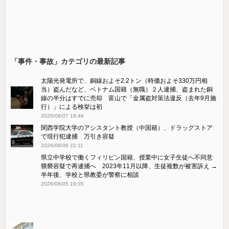
「事件・事故」カテゴリの最新記事
太陽光発電所で、銅線およそ2.2トン（時価およそ330万円相
当）盗んだなど、ベトナム国籍（無職）２人逮捕、盗まれた銅
線の半分はすでに売却 富山で「金属盗対策法違反（去年9月施
行）」による検挙は初
2026/08/07 19:46
関西学院大学のアシスタント教授（中国籍）、ドラッグストア
で現行犯逮捕 万引き容疑
2026/08/06 22:11
県立中学校で働くフィリピン国籍、授業中に女子生徒へ不同意
猥褻容疑で再逮捕へ 2023年11月以降、生徒複数が被害訴え →
半年後、学校と県教委が警察に相談
2026/08/05 19:05