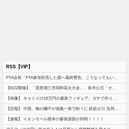
RSS【VIP】
PTA会長「PTA参加拒否した親へ最終警告。こうなってもいい？」
【8/22開催】 「琵琶湖三市同時花火大会」、各市公式「そんな花火大会は存在しない」→ 高価チケットを購入した人達がSNS阿鼻叫喚
【画像】 キャミイの18万円の最新フィギュア、ガチで作り込みがエグすぎる
【悲報】 中国、橋の欄干が強風一発で粉々に 鉄筋ゼロ 当局「接着剤でくっつけただけ」「正常で、品質問題はない」
【速報】 イオンモール熊本の爆発原因が判明！！！！