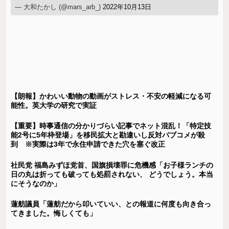
— 大和たかし (@mars_arb_)
2022年10月13日
【朗報】かわいい動物の動画がストレス・不安の軽減になる可
能性。英大学の研究で実証
【重要】時事通信の分かりづらい記事でネット混乱！「特定技
能2号に5年枠登場」を移民拡大と勘違いし反対パブコメが殺
到 ※実際は3年で永住申請できた穴を塞ぐ改正
社民党 福島みずほ党首、国旗損壊罪に危機感「お子様ランチの
日の丸は折っても破っても処罰されない、 どうでしょう。本当
にそうなのか」
蓮舫議員「蓮舫だから叩いていい、との報道に何度も向き合っ
てきました。悔しくても」