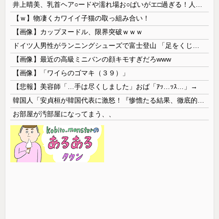
井上晴美、乳首ヘア○ードや濡れ場お○ぱいがエ□過ぎる！人生最後のラスト写真集、最高！！
【ｗ】物凄くカワイイ子猫の取っ組み合い！
【画像】カップヌードル、限界突破ｗｗｗ
ドイツ人男性がランニングシューズで富士登山 「足をくじいて動けない」
【画像】最近の高級ミニバンの顔キモすぎだろwww
【画像】「ワイらのゴマキ（３９）」
【悲報】美容師「…手は尽くしました」おば「ｱｯ…ｯｽ…」→
韓国人「安貞桓が韓国代表に激怒！『惨憺たる結果、徹底的な刷新が必要だ』と監督や協会を痛烈批判」
お部屋が汚部屋になってまう、、