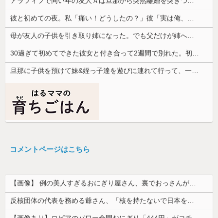
アラフィフで同い年の友人Ａは旦那から突然離婚を突きつけられたらしい
彼と初めての夜。私「痛い！どうしたの？」彼「実は俺、不能なんだ…」→初めての夜に打ち明けられた理由が衝撃的で…
母が友人の子供を引き取り姉になった。でも父だけが姉へ理不尽な要求ばかり押し付けていて…
30過ぎて初めてできた彼女と付き合って2週間で別れた。初デートで冷めるシーンが多すぎ
旦那に子供を預けて妹&姪っ子達を遊びに連れて行って、一日遊び倒した。すると、旦那と喧嘩になってしまい...
コメントページはこちら
【画像】 例の美人すぎるおにぎり屋さん、裏でおっさんが握っていたｗｗｗｗｗｗｗｗｗｗｗｗｗｗｗｗｗ
反核団体の代表を務める爺さん、「核を持たないで日本を守れますか」と中学生に詰問された結果……