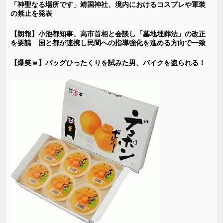
「神聖なる場所です」靖国神社、境内におけるコスプレや軍装
の禁止を発表
【朗報】小池都知事、高市首相と会談し「墓地埋葬法」の改正
を要請 国と都が連携し民間への指導強化を進める方向で一致
【爆笑ｗ】バッグひったくりを試みた男、バイクを盗られる！