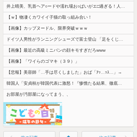
井上晴美、乳首ヘア○ードや濡れ場お○ぱいがエ□過ぎる！人生最後のラスト写真集、最高！！
【ｗ】物凄くカワイイ子猫の取っ組み合い！
【画像】カップヌードル、限界突破ｗｗｗ
ドイツ人男性がランニングシューズで富士登山 「足をくじいて動けない」
【画像】最近の高級ミニバンの顔キモすぎだろwww
【画像】「ワイらのゴマキ（３９）」
【悲報】美容師「…手は尽くしました」おば「ｱｯ…ｯｽ…」→
韓国人「安貞桓が韓国代表に激怒！『惨憺たる結果、徹底的な刷新が必要だ』と監督や協会を痛烈批判」
お部屋が汚部屋になってまう、、