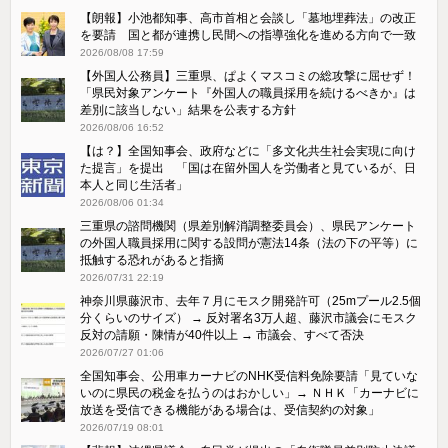
【朗報】小池都知事、高市首相と会談し「墓地埋葬法」の改正
を要請 国と都が連携し民間への指導強化を進める方向で一致
2026/08/08 17:59
【外国人公務員】三重県、ぱよくマスコミの総攻撃に屈せず！
「県民対象アンケート『外国人の職員採用を続けるべきか』は
差別に該当しない」結果を公表する方針
2026/08/06 16:52
【は？】全国知事会、政府などに「多文化共生社会実現に向け
た提言」を提出 「国は在留外国人を労働者と見ているが、日
本人と同じ生活者」
2026/08/06 01:34
三重県の諮問機関（県差別解消調整委員会）、県民アンケート
の外国人職員採用に関する設問が憲法14条（法の下の平等）に
抵触する恐れがあると指摘
2026/07/31 22:19
神奈川県藤沢市、去年７月にモスク開発許可（25mプール2.5個
分くらいのサイズ） → 反対署名3万人超、藤沢市議会にモスク
反対の請願・陳情が40件以上 → 市議会、すべて否決
2026/07/27 01:06
全国知事会、公用車カーナビのNHK受信料免除要請「見ていな
いのに県民の税金を払うのはおかしい」→ ＮＨＫ「カーナビに
放送を受信できる機能がある場合は、受信契約の対象」
2026/07/19 08:01