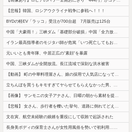
【画像あり】ロピアのパワー全開おにぎり「444円」がコチラｗｗｗｗｗ
【悲報】韓国、ロシアウクライナ戦争に参戦へ！！！
BYDの軽EV「ラッコ」受注が700台超 7月販売は125台
中国「大豪雨！」三峡ダム「基礎部分破損」中国「全力放流！」台風13号「中国上陸予測」台風15号「中国接近（画像」中国「台風同時上陸！（穀物生産が...
イラン最高指導者のモジタバ師が危篤「いつ死亡してもおかしくない」…イラン大統領「意思疎通はかなり難しい」！
元いいとも青年隊、中居正広の”素顔”を暴露
中国、三峡ダムが全開放流。長江流域で深刻な洪水被害
【動画】 町の中華料理屋さん、娘の採用で人気店になってしまう
立ちんぼを買うもキモすぎてヤらせてもらえなかった男、代わりの足コキでまさかの大量身寸米青ｗｗｗ
【画像】 サンモニの女子アナさん、日曜の朝から素材を提供してしまう
【悲報】 女さん、歩行者を轢いた挙句、道路に倒れてどえらいことになってしまうw w w w w w w
文在寅、航空未経験の娘婿を重役にして収賄で起訴された
長身美ボディの保育士さんが女性用風俗を勢いで初利用…子供に絶対見せられないメスの顔でイキまくり。