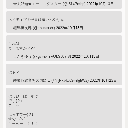
— 金太郎飴★モーニングスター (@t51w7mhp)
2022年10月13日
ネイティブの発音は凄いんやなぁ
— 範馬勇次郎 (@souatashi)
2022年10月13日
これは
ガチですか？❓❔
— しんきゆう (@gvmvTnvOkS9y7r8)
2022年10月13日
はぁ？
— 愛國心教育を大切に… (@njPxbIzkGmfghW2)
2022年10月13日
はっぴーばーすでー
でぃ(？)
こーへー！
はっすでー(？)
すでー(？)
こーへー！！！！