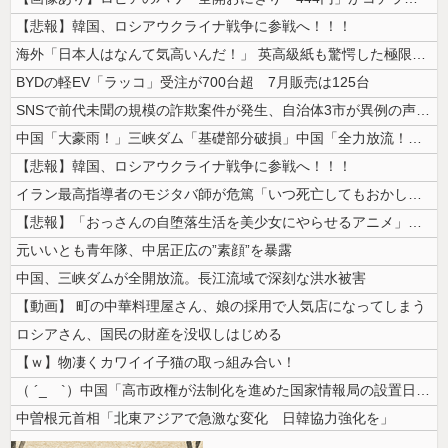
【悲報】韓国、ロシアウクライナ戦争に参戦へ！！！
海外「日本人はなんて気高いんだ！」 英高級紙も驚愕した極限の中の日本人...
BYDの軽EV「ラッコ」受注が700台超 7月販売は125台
SNSで前代未聞の規模の詐欺案件が発生、自治体3市が異例の声明を発表し...
中国「大豪雨！」三峡ダム「基礎部分破損」中国「全力放流！」台風13号「...
【悲報】韓国、ロシアウクライナ戦争に参戦へ！！！
イラン最高指導者のモジタバ師が危篤「いつ死亡してもおかしくない」…イラ...
【悲報】「おっさんの自堕落生活を美少女にやらせるアニメ」、増えすぎてフ...
元いいとも青年隊、中居正広の”素顔”を暴露
中国、三峡ダムが全開放流。長江流域で深刻な洪水被害
【動画】 町の中華料理屋さん、娘の採用で人気店になってしまう
ロシアさん、国民の財産を没収しはじめる
【ｗ】物凄くカワイイ子猫の取っ組み合い！
（ ´_ゝ`）中国「高市政権が法制化を進めた国家情報局の設置日が7月3...
中曽根元首相「北東アジアで急激な変化 日韓協力強化を」