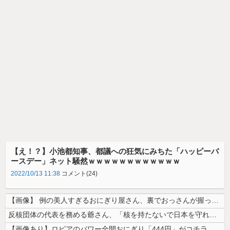
【え！？】小池都知事、都議への狂気にみちた「ハッピーバ
ースデー」ネット騒然ｗｗｗｗｗｗｗｗｗｗｗｗ
2022/10/13 11:38
コメント(24)
【画像】 例の美人すぎるおにぎり屋さん、裏でおっさんが握っていたｗｗｗ...
反核団体の代表を務める爺さん、「核を持たないで日本を守れますか」と中学...
【画像あり】ロピアのパワー全開おにぎり「444円」がコチラｗｗｗｗｗ