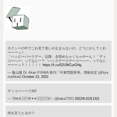
タクシーの中でこれ見て笑いが止まらないの、どうにかしてくれ
ーーーっ！
「ハッピーバースデー」以降、全部めちゃくちゃやーん！「ディ
コーへー」ってなにー？「ハッスデースデーコーへー」ってなに
ーーーっ？！！！！！
https://t.co/52UWCurGHg
— 飯山陽 Dr. Akari IIYAMA 新刊『中東問題再考』増刷決定 (@Iiya
maAkari)
October 13, 2022
ディコーヘーて何⁉️
— TAKA🇯🇵🌸✈︎✈︎🇺🇸🇹🇼✨ (@taka7797)
2022年10月13日
何を言うとるの？