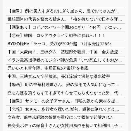
【画像】 例の美人すぎるおにぎり屋さん、裏でおっさんが握っていたｗｗｗｗｗｗｗｗｗｗｗｗｗｗｗｗｗ
反核団体の代表を務める爺さん、「核を持たないで日本を守れますか」と中学生に詰問された結果……
【画像あり】ロピアのパワー全開おにぎり「444円」がコチラｗｗｗｗｗ
【悲報】韓国、ロシアウクライナ戦争に参戦へ！！！
BYDの軽EV「ラッコ」受注が700台超 7月販売は125台
中国「大豪雨！」三峡ダム「基礎部分破損」中国「全力放流！」台風13号「中国上陸予測」台風15号「中国接近（画像」中国「台風同時上陸！（穀物生産が...
イラン最高指導者のモジタバ師が危篤「いつ死亡してもおかしくない」…イラン大統領「意思疎通はかなり難しい」！
元いいとも青年隊、中居正広の”素顔”を暴露
中国、三峡ダムが全開放流。長江流域で深刻な洪水被害
【動画】 町の中華料理屋さん、娘の採用で人気店になってしまう
立ちんぼを買うもキモすぎてヤらせてもらえなかった男、代わりの足コキでまさかの大量身寸米青ｗｗｗ
【画像】 サンモニの女子アナさん、日曜の朝から素材を提供してしまう
【悲報】 女さん、歩行者を轢いた挙句、道路に倒れてどえらいことになってしまうw w w w w w w
文在寅、航空未経験の娘婿を重役にして収賄で起訴された
長身美ボディの保育士さんが女性用風俗を勢いで初利用…子供に絶対見せられないメスの顔でイキまくり。