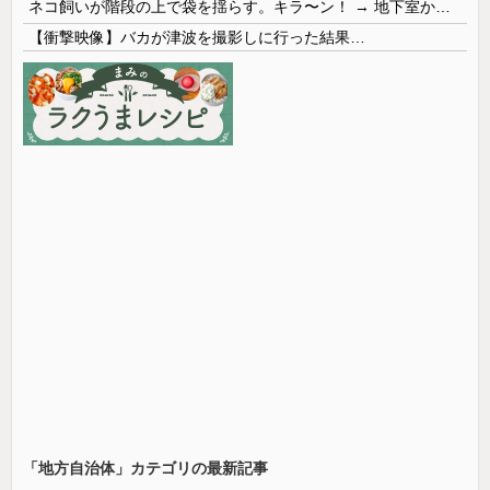
ネコ飼いが階段の上で袋を揺らす。キラ〜ン！ → 地下室からヤツが現れる…
【衝撃映像】バカが津波を撮影しに行った結果…
「地方自治体」カテゴリの最新記事