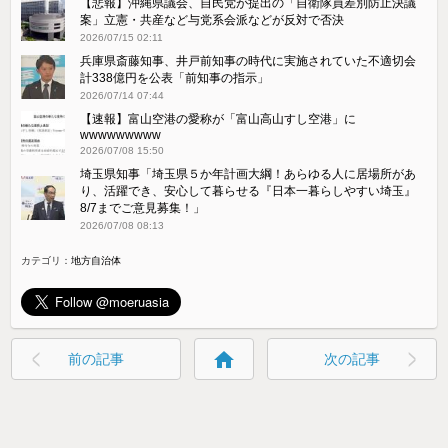
【悲報】沖縄県議会、自民党が提出の「自衛隊員差別防止決議
案」立憲・共産など与党系会派などが反対で否決
2026/07/15 02:11
兵庫県斎藤知事、井戸前知事の時代に実施されていた不適切会
計338億円を公表「前知事の指示」
2026/07/14 07:44
【速報】富山空港の愛称が「富山高山すし空港」に
wwwwwwwww
2026/07/08 15:50
埼玉県知事「埼玉県５か年計画大綱！あらゆる人に居場所があ
り、活躍でき、安心して暮らせる『日本一暮らしやすい埼玉』
8/7までご意見募集！」
2026/07/08 08:13
カテゴリ：
地方自治体
home
前の記事
次の記事