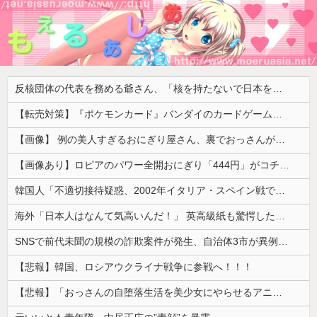
反核団体の代表を務める爺さん、「核を持たないで日本を守れますか」と中学生に詰問された結果……
【転売対策】『ポケモンカード』バンダイのカードゲームも転売対策にマイナンバー導入開始、今月から抽選販売に本人認証、公式大会にも「効果バツグン」
【画像】 例の美人すぎるおにぎり屋さん、裏でおっさんが握っていたｗｗｗｗｗｗｗｗｗｗｗｗｗｗｗｗｗ
【画像あり】ロピアのパワー全開おにぎり「444円」がコチラｗｗｗｗｗ
韓国人「不適切接待疑惑、2002年イタリア・スペイン戦で『韓国に奪われた』と欧州の大手メディアが一斉に報道！」
海外「日本人はなんて気高いんだ！」 英高級紙も驚愕した極限の中の日本人の姿に世界が衝撃
SNSで前代未聞の規模の詐欺案件が発生、自治体3市が異例の声明を発表して事実関係を全否定
【悲報】韓国、ロシアウクライナ戦争に参戦へ！！！
【悲報】「おっさんの自堕落生活を美少女にやらせるアニメ」、増えすぎてフェミにバレるｗｗｗｗ