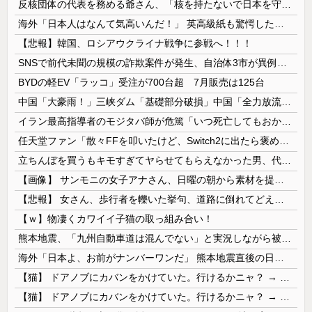
反核団体の代表を務める爺さん、「核を持たないで日本を守れますか」と中学生に詰問された結果……
海外「日本人はなんて気高いんだ！」 英高級紙も驚愕した極限の中の日本人の姿に世界が衝撃
【悲報】韓国、ロシアウクライナ戦争に参戦へ！！！
SNSで前代未聞の規模の詐欺案件が発生、自治体3市が異例の声明を発表して事実関係を全否定
BYDの軽EV「ラッコ」受注が700台超 7月販売は125台
中国「大豪雨！」三峡ダム「基礎部分破損」中国「全力放流！」台風13号「中国上陸予測」台風15号「中国接近（画像」中国「台風同時上陸！（穀物生産が...
イラン最高指導者のモジタバ師が危篤「いつ死亡してもおかしくない」…イラン大統領「意思疎通はかなり難しい」！
任天堂ファン「散々FFを叩いたけど、Switch2に出たら褒めます」
立ちんぼを買うもキモすぎてヤらせてもらえなかった男、代わりの足コキでまさかの大量身寸米青ｗｗｗ
【画像】 サンモニの女子アナさん、日曜の朝から素材を提供してしまう
【悲報】 女さん、歩行者を轢いた挙句、道路に倒れてどえらいことになってしまうw w w w w w w
【ｗ】物凄くカワイイ子猫の取っ組み合い！
熊本地震、「九州自動車道は混んでない」と実況しながら被災地へ向かう有名アナなどに批判殺到 全国紙記者「最新の状況をいち早く伝えることは報道機関としての責務」「情報を取り上げることには大きな意義がある」
海外「日本よ、お前がナンバーワンだ」 熊本地震直後の日本の対応のスピードに世界が衝撃
【猫】 ドアノブにカバンをかけていた。行けるかニャ？ → 猫はこうなります…
【猫】 ドアノブにカバンをかけていた。行けるかニャ？ → 猫はこうなります…