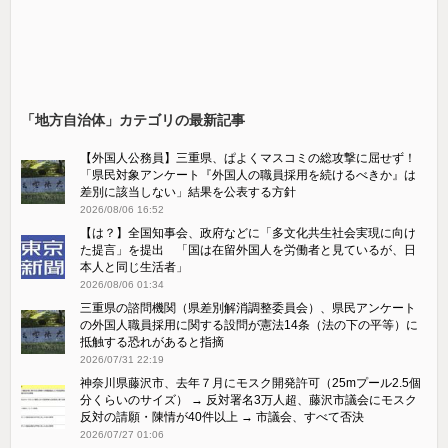
「地方自治体」カテゴリの最新記事
【外国人公務員】三重県、ぱよくマスコミの総攻撃に屈せず！
「県民対象アンケート『外国人の職員採用を続けるべきか』は
差別に該当しない」結果を公表する方針
2026/08/06 16:52
【は？】全国知事会、政府などに「多文化共生社会実現に向け
た提言」を提出 「国は在留外国人を労働者と見ているが、日
本人と同じ生活者」
2026/08/06 01:34
三重県の諮問機関（県差別解消調整委員会）、県民アンケート
の外国人職員採用に関する設問が憲法14条（法の下の平等）に
抵触する恐れがあると指摘
2026/07/31 22:19
神奈川県藤沢市、去年７月にモスク開発許可（25mプール2.5個
分くらいのサイズ） → 反対署名3万人超、藤沢市議会にモスク
反対の請願・陳情が40件以上 → 市議会、すべて否決
2026/07/27 01:06