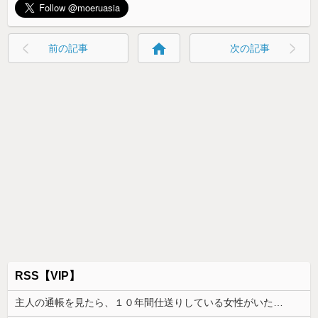
home
前の記事
次の記事
RSS【VIP】
主人の通帳を見たら、１０年間仕送りしている女性がいた。主人に問い詰めたら、白状して...