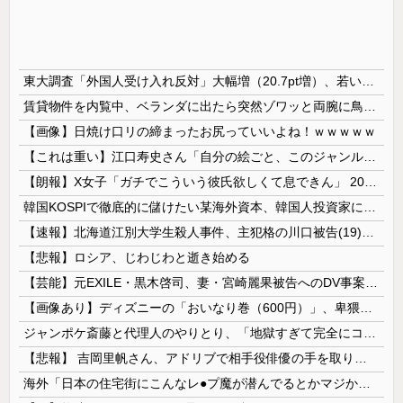
東大調査「外国人受け入れ反対」大幅増（20.7pt増）、若い世代で増加幅大
賃貸物件を内覧中、ベランダに出たら突然ゾワッと両腕に鳥肌が出た。「やっぱりこの部屋嫌だ」と思った瞬間、体が前にドンッと突き飛ばされて…
【画像】日焼け口リの締まったお尻っていいよね！ｗｗｗｗｗ
【これは重い】江口寿史さん「自分の絵ごと、このジャンルはそろそろ終わりかな」
【朗報】X女子「ガチでこういう彼氏欲しくて息できん」 2000万バズ
韓国KOSPIで徹底的に儲けたい某海外資本、韓国人投資家に楽観的すぎる未来予測を提示して……
【速報】北海道江別大学生殺人事件、主犯格の川口被告(19)に無期懲役の判決
【悲報】ロシア、じわじわと逝き始める
【芸能】元EXILE・黒木啓司、妻・宮崎麗果被告へのDV事案で逮捕されていた 宮崎は全身打撲、頭部裂傷及び打撲、頸部損傷の怪我
【画像あり】ディズニーの「おいなり巻（600円）」、卑猥すぎて賛否両論ｗｗｗｗｗ
ジャンポケ斎藤と代理人のやりとり、「地獄すぎて完全にコントになってる……」と衝撃を受ける人が続出中
【悲報】 吉岡里帆さん、アドリブで相手役俳優の手を取りお○ぱいに押し当てる
海外「日本の住宅街にこんなレ●プ魔が潜んでるとかマジかよ…さすがHENTAIの国…」