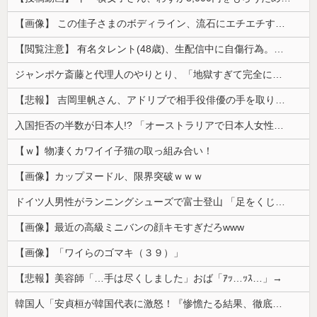
【画像】 この佳子さまのボディライン、流石にエチエチすぎやろ！
【閲覧注意】 有名タレント(48歳)、生配信中に自傷行為。想像の10倍エグくてファン全員トラウマに…
ジャンポケ斎藤と代理人のやりとり、「地獄すぎて完全にコントになってる……」と衝撃を受ける人が続出中
【悲報】 吉岡里帆さん、アドリブで相手役俳優の手を取りお○ぱいに押し当てる
入国拒否の半数が日本人!? 「オーストラリアで日本人女性が売春」
【ｗ】物凄くカワイイ子猫の取っ組み合い！
【画像】カップヌードル、限界突破ｗｗｗ
ドイツ人男性がランニングシューズで富士登山 「足をくじいて動けない」
【画像】最近の高級ミニバンの顔キモすぎだろwww
【画像】「ワイらのゴマキ（３９）」
【悲報】美容師「…手は尽くしました」おば「ｱｯ…ｯｽ…」→
韓国人「安貞桓が韓国代表に激怒！『惨憺たる結果、徹底的な刷新が必要だ』と監督や協会を痛烈批判」