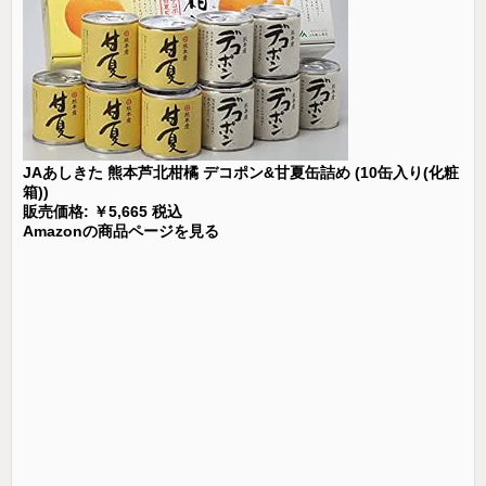
JAあしきた 熊本芦北柑橘 デコポン&甘夏缶詰め (10缶入り(化粧
箱))
販売価格: ￥5,665 税込
Amazonの商品ページを見る