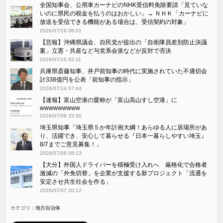
全国知事会、公用車カーナビのNHK受信料免除要請「見ていな
いのに県民の税金を払うのはおかしい」→ ＮＨＫ「カーナビに
放送を受信できる機能がある場合は、受信契約の対象」
2026/07/19 08:01
【悲報】沖縄県議会、自民党が提出の「自衛隊員差別防止決議
案」立憲・共産など与党系会派などが反対で否決
2026/07/15 02:11
兵庫県斎藤知事、井戸前知事の時代に実施されていた不適切会
計338億円を公表「前知事の指示」
2026/07/14 07:44
【速報】富山空港の愛称が「富山高山すし空港」に
wwwwwwwww
2026/07/08 15:50
埼玉県知事「埼玉県５か年計画大綱！あらゆる人に居場所があ
り、活躍でき、安心して暮らせる『日本一暮らしやすい埼玉』
8/7までご意見募集！」
2026/07/08 08:13
【大分】外国人ドライバーを積極受け入れへ 厳格化で合格者
激減の「外免切替」を企業が支援する新プロジェクト「流通を
安定させ共生社会を作る」
2026/07/07 20:12
カテゴリ：
地方自治体