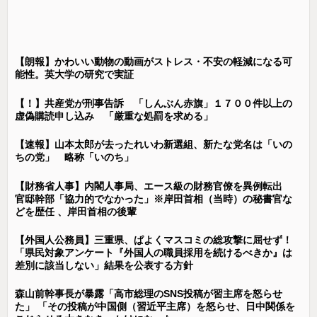
【朗報】かわいい動物の動画がストレス・不安の軽減になる可
能性。英大学の研究で実証
【！】共産党が刑事告訴 「しんぶん赤旗」１７００件以上の
虚偽購読申し込み 「厳重な処罰を求める」
【速報】山本太郎が去ったれいわ新選組、新たな党名は「いの
ちの党」 略称「いのち」
【財務省人事】内閣人事局、エース級の財務官僚を異例転出
官邸幹部「協力的でなかった」※岸田首相（当時）の秘書官な
どを歴任 、岸田首相の後輩
【外国人公務員】三重県、ぱよくマスコミの総攻撃に屈せず！
「県民対象アンケート『外国人の職員採用を続けるべきか』は
差別に該当しない」結果を公表する方針
森山前幹事長が暴露「高市総理のSNS投稿が習主席を怒らせ
た」 「その投稿が中国側（習近平主席）を怒らせ、日中関係を