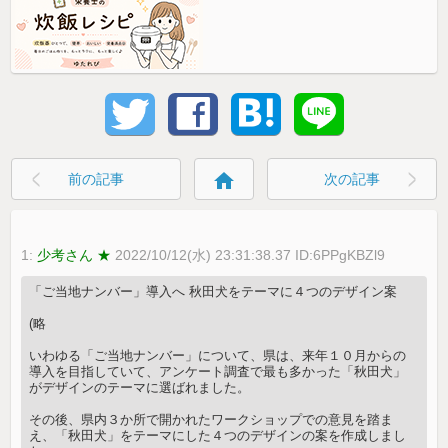
home
前の記事
次の記事
1:
少考さん ★
2022/10/12(水) 23:31:38.37 ID:6PPgKBZl9
「ご当地ナンバー」導入へ 秋田犬をテーマに４つのデザイン案
(略
いわゆる「ご当地ナンバー」について、県は、来年１０月からの
導入を目指していて、アンケート調査で最も多かった「秋田犬」
がデザインのテーマに選ばれました。
その後、県内３か所で開かれたワークショップでの意見を踏ま
え、「秋田犬」をテーマにした４つのデザインの案を作成しまし