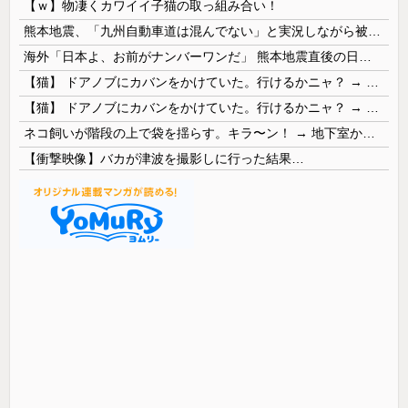
【ｗ】物凄くカワイイ子猫の取っ組み合い！
熊本地震、「九州自動車道は混んでない」と実況しながら被災地へ向かう有名アナなどに批判殺到 全国紙記者「最新の状況をいち早く伝えることは報道機関としての責務」「情報を取り上げることには大きな意義がある」
海外「日本よ、お前がナンバーワンだ」 熊本地震直後の日本の対応のスピードに世界が衝撃
【猫】 ドアノブにカバンをかけていた。行けるかニャ？ → 猫はこうなります…
【猫】 ドアノブにカバンをかけていた。行けるかニャ？ → 猫はこうなります…
ネコ飼いが階段の上で袋を揺らす。キラ〜ン！ → 地下室からヤツが現れる…
【衝撃映像】バカが津波を撮影しに行った結果…