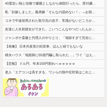
40度近い熱と頭痛で朦朧としながら病院行ったら、受付嬢が「予約のない人は診ません」と拒否された。タクシーを呼ぶための電話も貸してくれず...
私「妊娠しました」義弟嫁「そんなの認めない！」→お祝いムードのはずが階段でまさかの出来事が起きて…
コネで中途採用された取引先の息子、常識がないどころかガチヤバい奴
友達に人生初彼女ができた。こいつこんなやつだったんかとショック
ジャンポケ斎藤と代理人のやりとり、「地獄すぎて完全にコントになってる……」と衝撃を受ける人が続出中
【画像】 日本共産党の街宣車、ほんと碌でもないな
積水ハウス「地面師に55億円騙し取られた…」ワイ「はえーかわいそう…会社滅茶苦茶やろなぁ」
【悲報】 ドル円、年末150円割れへｗｗｗｗｗ
老人「エアコンは高すぎる、ワシらの熱中症対策はこれじゃよ」