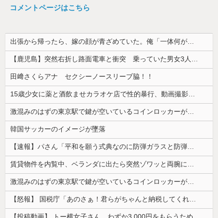
コメントページはこちら
出張から帰ったら、嫁の顔が青ざめていた。俺「一体何があったんだ？」嫁「…」→子供たちに話を聞くと…
【鹿児島】突然右折し路面電車と衝突 乗っていた男女3人は車を放置しダッシュで逃走中
田﨑さくらアナ セクシーノースリーブ脇！！
15歳少女に薬と酒飲ませカラオケ店で性的暴行、動画撮影 54歳無職を再逮捕 動画770本も見つかる
激混みのはずの東京駅で鍵が空いているコインロッカーが散見、「ラッキー」と思って中を確認してみると……
韓国サッカーのイメージが墜落
【速報】パさん「平和を願う式典なのに防弾ガラスと防弾バッグSP」安倍元首相の悲劇や石破前首相も同環境だったことは忘れる
賃貸物件を内覧中、ベランダに出たら突然ゾワッと両腕に鳥肌が出た。「やっぱりこの部屋嫌だ」と思った瞬間、体が前にドンッと突き飛ばされて…
激混みのはずの東京駅で鍵が空いているコインロッカーが散見、「ラッキー」と思って中を確認してみると……
【怒報】 国税庁「あのさぁ！君らがちゃんと納税してくれないとこうなっちゃうけどどうする？！」←これw w w w w w w w
【投稿動画】 トー横女子さん、わずか3,000円をもらうために大人のチ●ポをしゃぶってしまう…