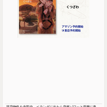
賃貸物件を内覧中、ベランダに出たら突然ゾワッと両腕に鳥肌が出た。「やっぱりこの部屋嫌だ」と思った瞬間、体が前にドンッと突き飛ばされて…