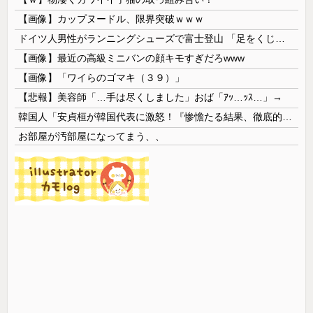
【画像】カップヌードル、限界突破ｗｗｗ
ドイツ人男性がランニングシューズで富士登山 「足をくじいて動けない」
【画像】最近の高級ミニバンの顔キモすぎだろwww
【画像】「ワイらのゴマキ（３９）」
【悲報】美容師「…手は尽くしました」おば「ｱｯ…ｯｽ…」→
韓国人「安貞桓が韓国代表に激怒！『惨憺たる結果、徹底的な刷新が必要だ』と監督や協会を痛烈批判」
お部屋が汚部屋になってまう、、