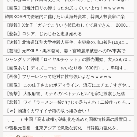
【画像】日焼け口リの締まったお尻っていいよね！ｗｗｗｗｗ
韓国KOSPIで徹底的に儲けたい某海外資本、韓国人投資家に楽観的すぎる...
【朗報】X女子「ガチでこういう彼氏欲しくて息できん」 2000万バズ
【悲報】ロシア、じわじわと逝き始める
【速報】北海道江別大学生殺人事件、主犯格の川口被告(19)に無期懲役の...
【芸能】元EXILE・黒木啓司、妻・宮崎麗果被告へのDV事案で逮捕され...
ジャングリア沖縄「ロイヤルチケット」の販売開始、大人29,700円にｗ...
【画像あり】ディズニーの「おいなり巻（600円）」、卑猥すぎて賛否両論...
【画像】フリーレンって絶対に性欲強いよなｗｗｗｗｗ
【画像】 この佳子さまのボディライン、流石にエチエチすぎやろ！
【衝撃】 大阪府警、ミナミの“ベトナムビル”を家宅捜索した結果・・・・...
【悲報】 ワイ「ラーメン一袋だけじゃ足らんわ！二袋作ったろ！」→結果ｗ...
【ｗ】物凄くカワイイ子猫の取っ組み合い！
（ ´_ゝ`）中国「高市政権が法制化を進めた国家情報局の設置日が7月3...
中曽根元首相「北東アジアで急激な変化 日韓協力強化を」