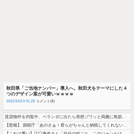
秋田県「ご当地ナンバー」導入へ。秋田犬をテーマにした４
つのデザイン案が可愛いｗｗｗｗ
2022/10/13 01:26
コメント(8)
賃貸物件を内覧中、ベランダに出たら突然ゾワッと両腕に鳥肌が出た。「やっ...
【怒報】 国税庁「あのさぁ！君らがちゃんと納税してくれないとこうなっち...
【これは重い】江口寿史さん「自分の絵ごと、このジャンルはそろそろ終わり...