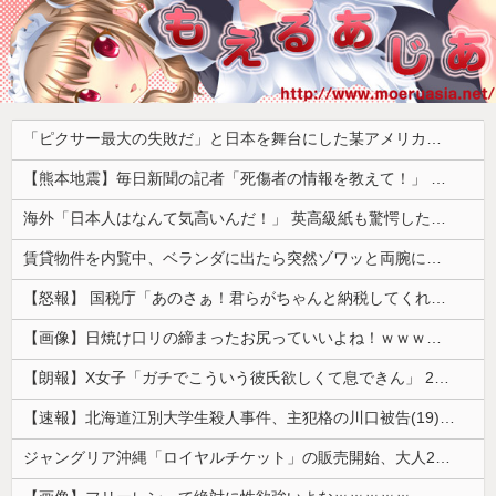
「ピクサー最大の失敗だ」と日本を舞台にした某アメリカ産アニメが話題に、日本と韓国の両方に失礼すぎるわ……
【熊本地震】毎日新聞の記者「死傷者の情報を教えて！」 → 企業「個人情報は控えます！」 → 記「年代は？特定につながらないでしょ？教えてよ？教えてよ？」
海外「日本人はなんて気高いんだ！」 英高級紙も驚愕した極限の中の日本人の姿に世界が衝撃
賃貸物件を内覧中、ベランダに出たら突然ゾワッと両腕に鳥肌が出た。「やっぱりこの部屋嫌だ」と思った瞬間、体が前にドンッと突き飛ばされて…
【怒報】 国税庁「あのさぁ！君らがちゃんと納税してくれないとこうなっちゃうけどどうする？！」←これw w w w w w w w
【画像】日焼け口リの締まったお尻っていいよね！ｗｗｗｗｗ
【朗報】X女子「ガチでこういう彼氏欲しくて息できん」 2000万バズ
【速報】北海道江別大学生殺人事件、主犯格の川口被告(19)に無期懲役の判決
ジャングリア沖縄「ロイヤルチケット」の販売開始、大人29,700円にｗｗｗｗｗｗｗｗｗ