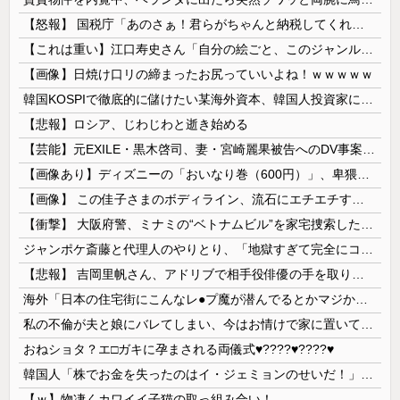
【怒報】 国税庁「あのさぁ！君らがちゃんと納税してくれないとこうなっちゃうけどどうする？！」←これw w w w w w w w
【これは重い】江口寿史さん「自分の絵ごと、このジャンルはそろそろ終わりかな」
【画像】日焼け口リの締まったお尻っていいよね！ｗｗｗｗｗ
韓国KOSPIで徹底的に儲けたい某海外資本、韓国人投資家に楽観的すぎる未来予測を提示して……
【悲報】ロシア、じわじわと逝き始める
【芸能】元EXILE・黒木啓司、妻・宮崎麗果被告へのDV事案で逮捕されていた 宮崎は全身打撲、頭部裂傷及び打撲、頸部損傷の怪我
【画像あり】ディズニーの「おいなり巻（600円）」、卑猥すぎて賛否両論ｗｗｗｗｗ
【画像】 この佳子さまのボディライン、流石にエチエチすぎやろ！
【衝撃】 大阪府警、ミナミの“ベトナムビル”を家宅捜索した結果・・・・・・
ジャンポケ斎藤と代理人のやりとり、「地獄すぎて完全にコントになってる……」と衝撃を受ける人が続出中
【悲報】 吉岡里帆さん、アドリブで相手役俳優の手を取りお○ぱいに押し当てる
海外「日本の住宅街にこんなレ●プ魔が潜んでるとかマジかよ…さすがHENTAIの国…」
私の不倫が夫と娘にバレてしまい、今はお情けで家に置いてもらっている状態です。行為を娘に見られていたなんて全く気付きませんでした。娘の「汚...
おねショタ？エ□ガキに孕まされる両儀式♥️????♥️????♥️
韓国人「株でお金を失ったのはイ・ジェミョンのせいだ！」として支持率が右肩下がりに……まあ、本当にその側面があるので救えないんですが
【ｗ】物凄くカワイイ子猫の取っ組み合い！