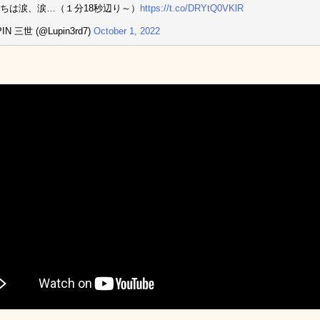
ちは涙、涙…（１分18秒辺り～）
https://t.co/DRYtQ0VKlR
IN 三世 (@Lupin3rd7)
October 1, 2022