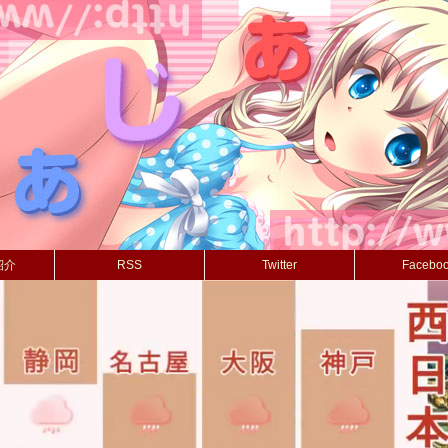
紹介
RSS
Twitter
Facebo