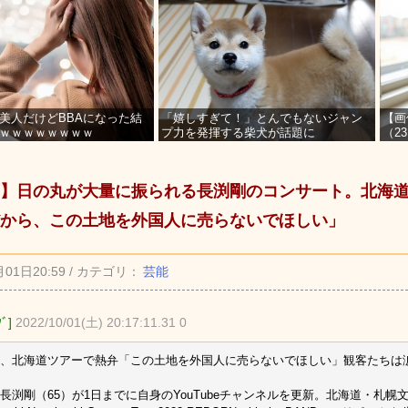
美人だけどBBAになった結
「嬉しすぎて！」とんでもないジャン
【画
ｗｗｗｗｗｗｗｗ
プ力を発揮する柴犬が話題に
（2
を募
】日の丸が大量に振られる長渕剛のコンサート。北海
から、この土地を外国人に売らないでほしい」
月01日20:59 / カテゴリ：
芸能
ﾀﾞ]
2022/10/01(土) 20:17:11.31 0
、北海道ツアーで熱弁「この土地を外国人に売らないでほしい」観客たちは
長渕剛（65）が1日までに自身のYouTubeチャンネルを更新。北海道・札