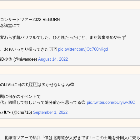
コンサートツアー2022 REBORN
念講堂にて
変わらず超パワフルでした。ひと晩たったけど、まだ興奮冷めやらず
、おもいっきり振ってきた🇯🇵
pic.twitter.com/jOc760nKgd
D少佐 (@niwandee)
August 14, 2022
のLIVEに日の丸🇯🇵は欠かせないよね😎
剛に何かのイベントで
代』独唱して欲しいって随分前から思ってる😌
pic.twitter.com/bUryiwkf6O
🐈🐾 (@chu715)
September 1, 2022
、北海道ツアーで熱弁「僕は北海道が大好きです‼️～この土地を外国人に売