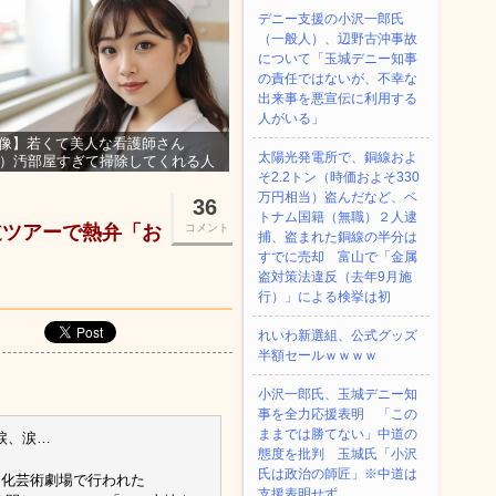
デニー支援の小沢一郎氏
（一般人）、辺野古沖事故
について「玉城デニー知事
の責任ではないが、不幸な
出来事を悪宣伝に利用する
人がいる」
像】若くて美人な看護師さん
太陽光発電所で、銅線およ
3）汚部屋すぎて掃除してくれる人
そ2.2トン（時価およそ330
集ｗｗｗ
万円相当）盗んだなど、ベ
36
トナム国籍（無職）２人逮
道ツアーで熱弁「お
コメント
捕、盗まれた銅線の半分は
すでに売却 富山で「金属
盗対策法違反（去年9月施
行）」による検挙は初
れいわ新選組、公式グッズ
半額セールｗｗｗｗ
小沢一郎氏、玉城デニー知
事を全力応援表明 「この
ままでは勝てない」中道の
涙、涙…
態度を批判 玉城氏「小沢
氏は政治の師匠」※中道は
幌文化芸術劇場で行われた
支援表明せず