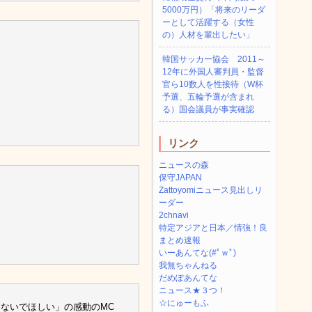
5000万円）「将来のリーダ
ーとして活躍する（女性
の）人材を輩出したい」
韓国サッカー協会 2011～
12年に外国人審判員・監督
官ら10数人を性接待（W杯
予選、五輪予選が含まれ
る）国会議員が事実確認
リンク
ニュースの森
保守JAPAN
Zattoyomiニュース見出しリ
ーダー
2chnavi
特定アジアと日本／情強！良
まとめ速報
いーあんてな(#ﾟｗﾟ)
我無ちゃんねる
だめぽあんてな
ニュース★３つ！
☆にゅーもふ
らないでほしい」の感動のMC