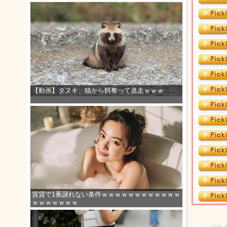
【動画】タヌキ、猫から餌奪って逃走ｗｗｗ
賃貸で1番譲れない条件ｗｗｗｗｗｗｗｗｗｗｗｗ
ｗｗｗｗｗｗｗ