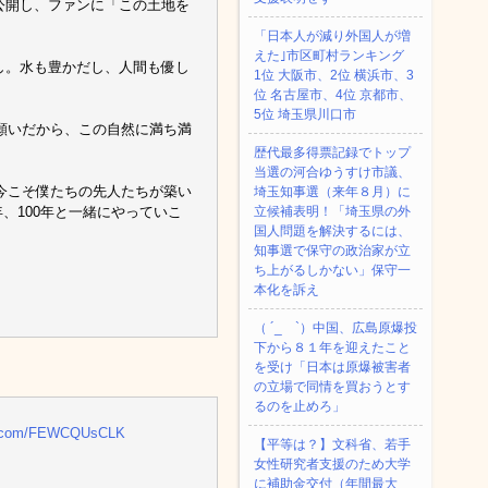
」のリポートを公開し、ファンに「この土地を
「日本人が減り外国人が増
えた｣市区町村ランキング
し。水も豊かだし、人間も優し
1位 大阪市、2位 横浜市、3
位 名古屋市、4位 京都市、
5位 埼玉県川口市
願いだから、この自然に満ち満
歴代最多得票記録でトップ
当選の河合ゆうすけ市議、
今こそ僕たちの先人たちが築い
埼玉知事選（来年８月）に
、100年と一緒にやっていこ
立候補表明！「埼玉県の外
国人問題を解決するには、
知事選で保守の政治家が立
ち上がるしかない」保守一
本化を訴え
（ ´_ゝ`）中国、広島原爆投
下から８１年を迎えたこと
を受け「日本は原爆被害者
の立場で同情を買おうとす
るのを止めろ」
er.com/FEWCQUsCLK
【平等は？】文科省、若手
女性研究者支援のため大学
に補助金交付（年間最大