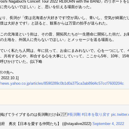
yoshi Nagabuchi Concert Tour 2022 REBORN with the BAND
に売らないでほしい」と、思いを伝える場面があった。
なり、長渕が「僕は北海道が大好きです!空が高いし、青いし、空気が綺麗だ
僕は大好きです!」と語ると、観客からは万雷の拍手が送られた。
この北海道という街は、その昔、開拓民たちが一生懸命に開拓した街だ。お
の土地を、外国人に売らないでほしい」とメッセージを送る場面も。
ていく私たち人間は、年に抗って、お金にまみれないで。心を一つにして、
、共有する心や、和合する心を大事にしていって。ここから5年、10年、15年
呼びかけていた。(以下略
ﾘﾝｸ先へ
 2022.10.1]
//news.yahoo.co.jp/articles/8590289c0b1d0a375ca3ab89d4c57ccf7600204c
掲げてライブするのは長渕剛だけ👍🇯🇵
#長渕剛
#日本を取り戻す
pic.twitt
府 勇次【日本を愛する仲間たち】 (@stayalive2022)
September 4, 2022