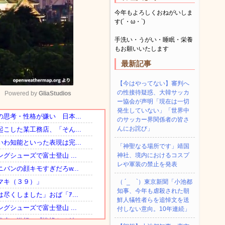
今年もよろしくおねがいしま
す(´・ω・`)
手洗い・うがい・睡眠・栄養
もお願いいたします
最新記事
【今はやってない】審判へ
の性接待疑惑、大韓サッカ
Powered by 
GliaStudios
ー協会が声明「現在は一切
発生していない」「世界中
のサッカー界関係者の皆さ
Mute
んにお詫び」
「神聖なる場所です」靖国
神社、境内におけるコスプ
レや軍装の禁止を発表
（ ´_ゝ`）東京新聞「小池都
知事、今年も虐殺された朝
鮮人犠牲者らを追悼文を送
付しない意向。10年連続」