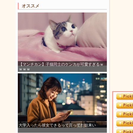
オススメ
【マンチカン】子猫同士のケンカが可愛すぎるｗ
ｗｗｗ
大学入ったら彼女できるって言ってた奴来い