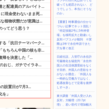
ランチの日の丸は折っても
破っても処罰されない、 ど
うでしょう。本当にそうな
のか」
【重要】時事通信の分かり
づらい記事でネット混乱！
「特定技能2号に5年枠登
場」を移民拡大と勘違いし
反対パブコメが殺到 ※実
際は3年で永住申請できた
穴を塞ぐ改正
日経社説、入管庁の永住許
可厳格化を猛批判「永住外
国人の生活保護受給をなく
す目的、外国人の意欲をそ
がないか懸念」「外国人を
一時的な労働力ではなく、
処遇改善などで定着を後押
しすべき」
東大調査「外国人受け入れ
反対」大幅増（20.7pt
増）、若い世代で増加幅大