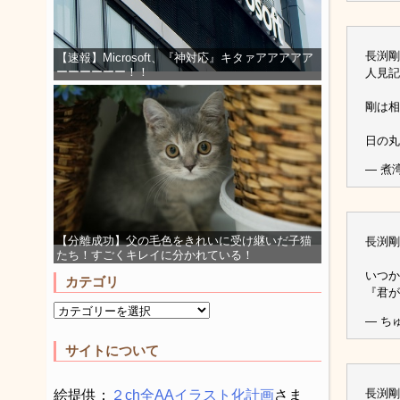
長渕剛
【速報】Microsoft、『神対応』キタァアアアアア
ーーーーーー！！
人見記
剛は相
日の丸
— 煮湾
【分離成功】父の毛色をきれいに受け継いだ子猫
長渕剛
たち！すごくキレイに分かれている！
いつか
カテゴリ
『君が
— ちゅ♪
サイトについて
長渕剛
絵提供：
２ch全AAイラスト化計画
さま