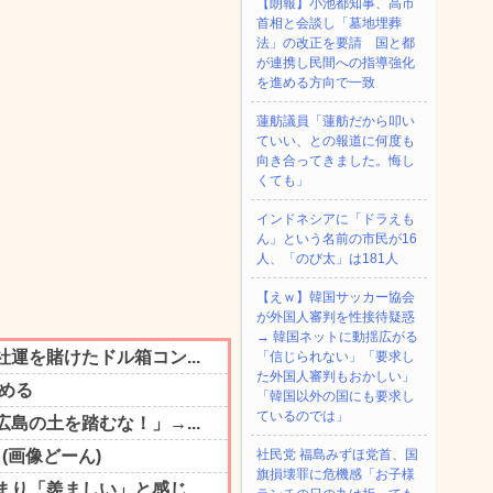
【朗報】小池都知事、高市
首相と会談し「墓地埋葬
法」の改正を要請 国と都
が連携し民間への指導強化
を進める方向で一致
蓮舫議員「蓮舫だから叩い
ていい、との報道に何度も
向き合ってきました。悔し
くても」
インドネシアに「ドラえも
ん」という名前の市民が16
人、「のび太」は181人
【えｗ】韓国サッカー協会
が外国人審判を性接待疑惑
→ 韓国ネットに動揺広がる
「信じられない」「要求し
た外国人審判もおかしい」
「韓国以外の国にも要求し
ているのでは」
社民党 福島みずほ党首、国
旗損壊罪に危機感「お子様