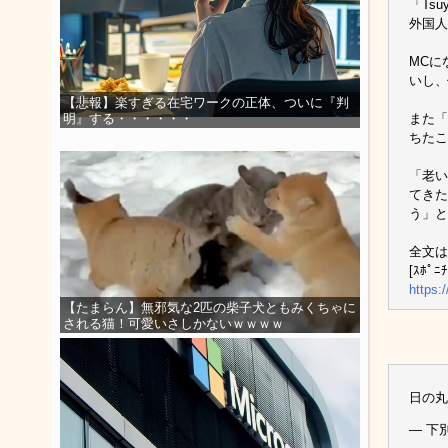
「Tsu
外国人
MCに
いし、
【悲報】楽すぎる在宅ワークの正体、ついに『判
また「
明』する・・・・・・
ちたこ
「老い
てきた
う」と
全文は
[ｽﾎﾟﾆﾁ
https:
【たまらん】無邪気な2匹の柴子犬ともみくちゃに
される猫！可愛いさしかないｗｗｗｗ
日の丸
— 下別