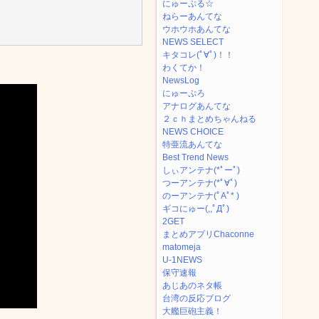
にゅーぷる☆
ねらーあんてな
ウホウホあんてな
NEWS SELECT
キタコレ(ﾟ∀ﾟ)！！
わくてか！
NewsLog
にゅーぷろ
アナログあんてな
２ｃｈまとめちゃんねる
NEWS CHOICE
特亜流あんてな
Best Trend News
しぃアンテナ(*ﾟーﾟ)
つーアンテナ(*ﾟ∀ﾟ)
のーアンテナ(ﾟAﾟ* )
ギコにゅー(,,ﾟДﾟ)
2GET
まとめアプリChaconne
matomeja
U-1NEWS
保守速報
あじあのネタ帳
台湾の反応ブログ
大艦巨砲主義！