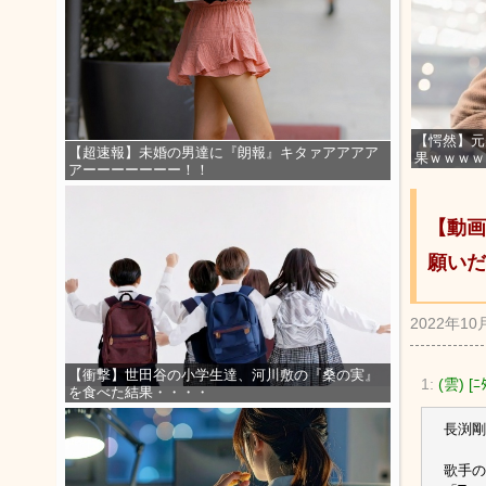
【愕然】元
【超速報】未婚の男達に『朗報』キタァアアアア
果ｗｗｗｗ
アーーーーーーー！！
【動画
願いだ
2022年10
【衝撃】世田谷の小学生達、河川敷の『桑の実』
1:
(雲) [ﾆ
を食べた結果・・・・
長渕剛
歌手の