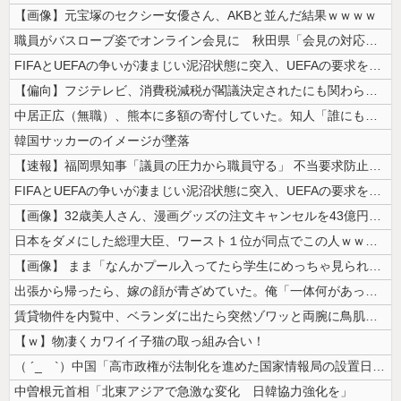
【画像】元宝塚のセクシー女優さん、AKBと並んだ結果ｗｗｗｗ
職員がバスローブ姿でオンライン会見に 秋田県「会見の対応に問題があった...
FIFAとUEFAの争いが凄まじい泥沼状態に突入、UEFAの要求を呑ん...
【偏向】フジテレビ、消費税減税が閣議決定されたにも関わらず、消費税減税...
中居正広（無職）、熊本に多額の寄付していた。知人「誰にも知られなくても...
韓国サッカーのイメージが墜落
【速報】福岡県知事「議員の圧力から職員守る」 不当要求防止の条例策定へ
FIFAとUEFAの争いが凄まじい泥沼状態に突入、UEFAの要求を呑ん...
【画像】32歳美人さん、漫画グッズの注文キャンセルを43億円分繰り返し...
日本をダメにした総理大臣、ワースト１位が同点でこの人ｗｗｗｗｗｗ
【画像】 まま「なんかプール入ってたら学生にめっちゃ見られたw」
出張から帰ったら、嫁の顔が青ざめていた。俺「一体何があったんだ？」嫁「...
賃貸物件を内覧中、ベランダに出たら突然ゾワッと両腕に鳥肌が出た。「やっ...
【ｗ】物凄くカワイイ子猫の取っ組み合い！
（ ´_ゝ`）中国「高市政権が法制化を進めた国家情報局の設置日が7月3...
中曽根元首相「北東アジアで急激な変化 日韓協力強化を」