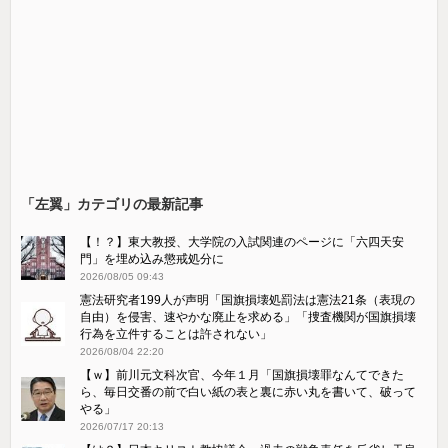
「左翼」カテゴリの最新記事
【！？】東大教授、大学院の入試関連のページに「六四天安
門」を埋め込み懲戒処分に
2026/08/05 09:43
憲法研究者199人が声明「国旗損壊処罰法は憲法21条（表現の
自由）を侵害、速やかな廃止を求める」「捜査機関が国旗損壊
行為を立件することは許されない」
2026/08/04 22:20
【ｗ】前川元文科次官、今年１月「国旗損壊罪なんてできた
ら、毎日交番の前で白い紙の表と裏に赤い丸を書いて、破って
やる」
2026/07/17 20:13