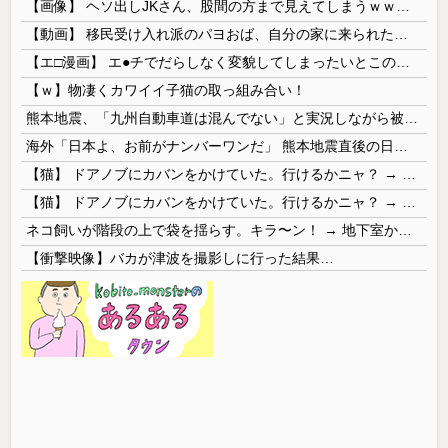
【画像】 ヘソ出しJKさん、股間の方まで見えてしまうｗｗｗｗｗｗｗｗｗ
【動画】 移民受け入れ派のパヨおば、自分の家に来られたら全力で拒否るｗｗｗｗｗｗｗｗｗｗｗｗ
【エ□漫画】 エ●チでだらしなく変貌してしまったいとこのお姉ちゃんにチン○ン搾り取られちゃうショタ君…！
【ｗ】物凄くカワイイ子猫の取っ組み合い！
熊本地震、「九州自動車道は混んでない」と実況しながら被災地へ向かう有名アナなどに批判殺到 全国紙記者「最新の状況をいち早く伝えることは報道機関としての責務」「情報を取り上げることには大きな意義がある」
海外「日本よ、お前がナンバーワンだ」 熊本地震直後の日本の対応のスピードに世界が衝撃
【猫】 ドアノブにカバンをかけていた。行けるかニャ？ → 猫はこうなります…
【猫】 ドアノブにカバンをかけていた。行けるかニャ？ → 猫はこうなります…
ネコ飼いが階段の上で袋を揺らす。キラ〜ン！ → 地下室からヤツが現れる…
【衝撃映像】バカが津波を撮影しに行った結果…