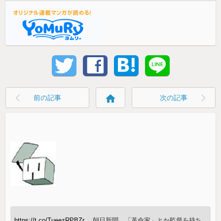
home
前の記事
次の記事
https://t.co/TueezRPBZr
朝日新聞、「革命家」とか監督を持ち