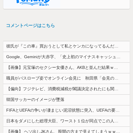
コメントページはこちら
彼氏が『この車』買おうとして私とケンカになってるんだけどｗｗｗｗｗｗ
Google、Geminiが大赤字、「史上初のマイナスキャッシュフロー」に陥る
【画像】元宝塚のセクシー女優さん、AKBと並んだ結果ｗｗｗｗ
職員がバスローブ姿でオンライン会見に 秋田県「会見の対応に問題があった」
【偏向】フジテレビ、消費税減税が閣議決定されたにも関わらず、消費税減税に反対する大学生を用意して印象操作
韓国サッカーのイメージが墜落
FIFAとUEFAの争いが凄まじい泥沼状態に突入、UEFAの要求を呑んだFIFAだったがUEFA側は強硬姿勢を崩さず……
日本をダメにした総理大臣、ワースト１位が同点でこの人ｗｗｗｗｗｗ
【画像】 ヘソ出しJKさん、股間の方まで見えてしまうｗｗｗｗｗｗｗｗｗ