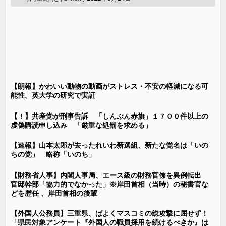
【朗報】かわいい動物の動画がストレス・不安の軽減になる可
能性。英大学の研究で実証
【！】共産党が刑事告訴 「しんぶん赤旗」１７００件以上の
虚偽購読申し込み 「厳重な処罰を求める」
【速報】山本太郎が去ったれいわ新選組、新たな党名は「いの
ちの党」 略称「いのち」
【財務省人事】内閣人事局、エース級の財務官僚を異例転出
官邸幹部「協力的でなかった」※岸田首相（当時）の秘書官な
どを歴任 、岸田首相の後輩
【外国人公務員】三重県、ぱよくマスコミの総攻撃に屈せず！
「県民対象アンケート『外国人の職員採用を続けるべきか』は