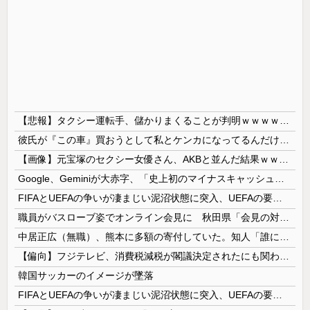
【悲報】タクシー運転手、儲かりまくることが判明ｗｗｗｗｗｗｗｗ
彼氏が『この車』買おうとして私とケンカになってるんだけどｗｗｗｗｗｗ
【画像】元宝塚のセクシー女優さん、AKBと並んだ結果ｗｗｗｗ
Google、Geminiが大赤字、「史上初のマイナスキャッシュフロー」に陥る
FIFAとUEFAの争いが凄まじい泥沼状態に突入、UEFAの要求を呑んだFIFAだったがUEFA側は強硬姿勢を崩さず……
職員がバスローブ姿でオンライン会見に 秋田県「会見の対応に問題があった」
中居正広（無職）、熊本に多額の寄付していた。知人「誰にも知られなくてもいい、と公表してない」
【偏向】フジテレビ、消費税減税が閣議決定されたにも関わらず、消費税減税に反対する大学生を用意して印象操作
韓国サッカーのイメージが墜落
FIFAとUEFAの争いが凄まじい泥沼状態に突入、UEFAの要求を呑んだFIFAだったがUEFA側は強硬姿勢を崩さず……