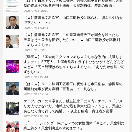
【は？】日本キリスト教協議会、過去の戦争責任を反省し天皇
制の終焉を求める声明を発表「天皇制自体、差別の根源」
2026/07/16 16:10
【ｗ】前川元文科次官、山口二郎教授に叱られ 「真に受けない
で下さい・・・」
2026/07/14 03:04
【ｗ】前川元文科次官「この皇室典範改正が国会を通ったら、
天皇はその公布を拒否したらいい」→ 山口二郎教授が猛批判
「めちゃくちゃ」
2026/07/12 22:33
【動画ｗ】「国会前アクションめちゃくちゃな政治に抗議しま
す」デモに2.7万人（主催者発表）ライトぴかぴか！どんどんど
んどん「高市総理はめちゃくちゃするな♪」「あなたが総理で恥
ずかしい♪」
2026/07/11 22:43
【は？ｗ】リニア静岡工区着工に反対する市民集会、静岡県の
川勝前知事が反対声明「百害あって一利なし」
2026/07/11 17:24
ケーブルカーの車掌さん、独立記念日に車内アナウンス「アメ
リカ人ではない方、地球上で最も偉大な国へようこそ。異論が
あるなら出て行って結構」→ 炎上し解雇・責任者が謝罪
2026/07/11 06:29
（ ´_ゝ`）ジェンダー掲げる２つの女性団体「今こそ、天皇制に
終止符を！天皇制廃止を求めます！」