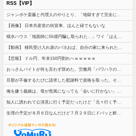
RSS【VIP】
ジャンポケ斎藤と代理人のやりとり、「地獄すぎて完全にコントになってる……」と衝撃を受ける人が続出中
【画像】 日本共産党の街宣車、ほんと碌でもないな
積水ハウス「地面師に55億円騙し取られた…」ワイ「はえーかわいそう…会社滅茶苦茶やろなぁ」
【動画】 移民受け入れ派のパヨおば、自分の家に来られたら全力で拒否るｗｗｗｗｗｗｗｗｗｗｗｗ
【悲報】 ドル円、年末150円割れへｗｗｗｗｗ
おっさんバイトが何も言わず辞めた。労働局「パワハラの通報がありました」俺「えっ、教育係は俺ですが…」→突然の聞き取り調査が始まり…
旦那が不倫するたびに請求した慰謝料で資格を取った。そうして自立の準備が整ったところで離婚を切り出したら…
俺を嫌う義娘は、母が危篤になっても「会いに行かない」と言った
知人に誘われて公演見に行く予定だったけど「元々行く予定の人が行けるようになったからごめん」と連絡きた。なんだかモヤモヤしてしまい...
生理の予定が８月６日なんだけど７月２９日にドバッと鮮血でたから生理かな？って思ったのよね