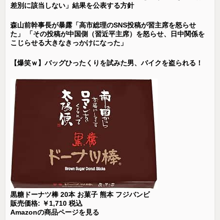
差別に該当しない」結果を公表する方針
森山前幹事長が暴露「高市総理のSNS投稿が習主席を怒らせ
た」 「その投稿が中国側（習近平主席）を怒らせ、日中関係を
こじらせる大きなきっかけになった」
【爆笑ｗ】バッグひったくりを試みた男、バイクを盗られる！
黒糖ドーナツ棒 20本 お菓子 熊本 フジバンビ
販売価格: ￥1,710 税込
Amazonの商品ページを見る