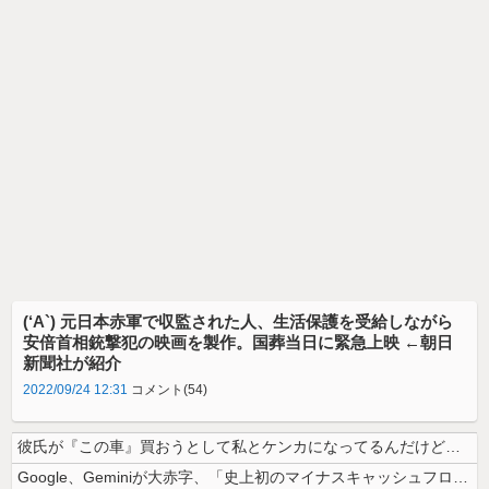
(‘A`) 元日本赤軍で収監された人、生活保護を受給しながら
安倍首相銃撃犯の映画を製作。国葬当日に緊急上映 ←朝日
新聞社が紹介
2022/09/24 12:31
コメント(54)
彼氏が『この車』買おうとして私とケンカになってるんだけどｗｗｗｗｗｗ
Google、Geminiが大赤字、「史上初のマイナスキャッシュフロー...