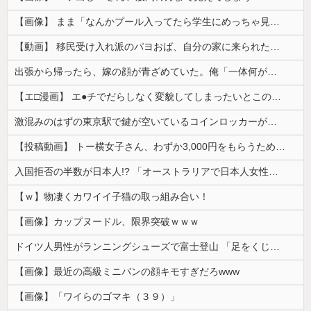
【画像】 まま「なんかプール入ってたら学生にめっちゃ見られたw」
【動画】 移民受け入れ派のパヨおば、自分の家に来られたら全力で拒否るｗｗｗｗｗｗｗｗｗｗｗｗ
出張から帰ったら、嫁の顔が青ざめていた。俺「一体何があったんだ？」嫁「…」→子供たちに話を聞くと…
【エ□漫画】 エ●チでだらしなく変貌してしまったいとこのお姉ちゃんにチン○ン搾り取られちゃうショタ君…！
激混みのはずの東京駅で鍵が空いているコインロッカーが散見、「ラッキー」と思って中を確認してみると……
【投稿動画】 トー横女子さん、わずか3,000円をもらうために大人のチ●ポをしゃぶってしまう…
入国拒否の半数が日本人!? 「オーストラリアで日本人女性が売春」
【ｗ】物凄くカワイイ子猫の取っ組み合い！
【画像】カップヌードル、限界突破ｗｗｗ
ドイツ人男性がランニングシューズで富士登山 「足をくじいて動けない」
【画像】最近の高級ミニバンの顔キモすぎだろwww
【画像】「ワイらのゴマキ（３９）」