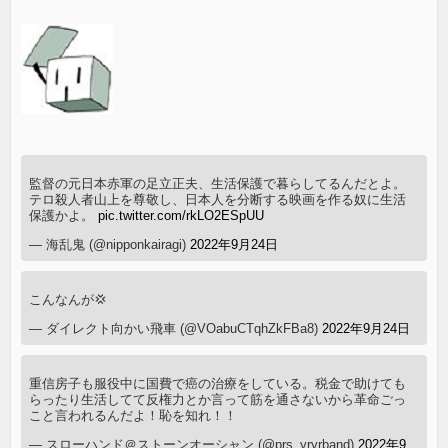
監督の元日本赤軍の足立正夫、生活保護で暮らしてるんだとよ。
テロ殺人者山上を尊敬し、日本人を分断する映画を作る奴に生活
保護かよ。
pic.twitter.com/rkLO2ESpUU
— 海乱鬼 (@nipponkairagi)
2022年9月24日
こんなんが💢
— ダイレクト向かい飛車 (@VOabuCTqhZkFBa8)
2022年9月24日
重信房子も服役中に国費で癌の治療をしている。税金で助けても
らったり生活してて反権力とか言って筋を通さないから革命ごっ
こと言われるんだよ！恥を知れ！！
— スローハンド＠ストーンオーシャン (@prs_yryrband)
2022年9