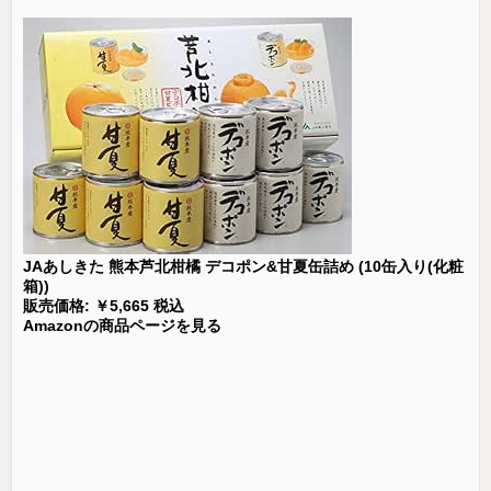
JAあしきた 熊本芦北柑橘 デコポン&甘夏缶詰め (10缶入り(化粧
箱))
販売価格: ￥5,665 税込
Amazonの商品ページを見る