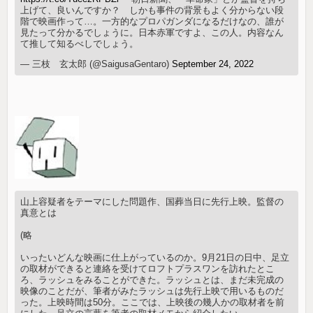
上げて、良いんですか？ しかも事件の背景もよく分からない段
階で映画作って…。一方的なプロパガンダになるだけなの、誰が
見たって分かるでしょうに。日本赤軍ですよ、この人。内容なん
て推して知るべしでしょう。
— 三枝 玄太郎 (@SaigusaGentaro)
September 24, 2022
山上容疑者をテーマにした問題作、国葬当日に先行上映。監督の
真意とは
(略
いったいどんな映画に仕上がっているのか。9月21日の日中、足立
の取材ができると連絡を受けてロフトプラスワンを訪れたとこ
ろ、ラッシュをみることができた。ラッシュとは、まだ未完成の
映像のことだが、筆者がみたラッシュは先行上映で用いるものだ
った。上映時間は50分。ここでは、上映後の幾人かの取材者を前