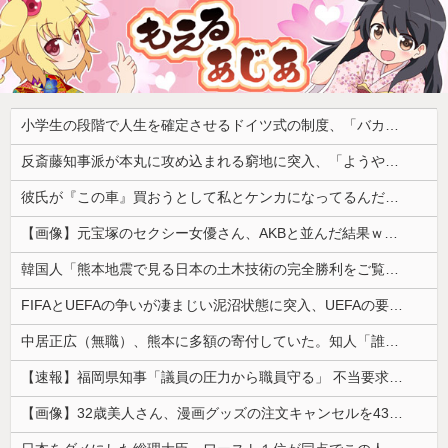
小学生の段階で人生を確定させるドイツ式の制度、「バカを振い落せるから合理的だ」と自惚れていた結果……
反斎藤知事派が本丸に攻め込まれる窮地に突入、「ようやく反撃のターンやね」と手際の良さに感心する人が続出中
彼氏が『この車』買おうとして私とケンカになってるんだけどｗｗｗｗｗｗ
【画像】元宝塚のセクシー女優さん、AKBと並んだ結果ｗｗｗｗ
韓国人「熊本地震で見る日本の土木技術の完全勝利をご覧ください」→「これはすごいわ」「こういうのを見ると日本人は何か適当に作る感じがしない・・・」...
FIFAとUEFAの争いが凄まじい泥沼状態に突入、UEFAの要求を呑んだFIFAだったがUEFA側は強硬姿勢を崩さず……
中居正広（無職）、熊本に多額の寄付していた。知人「誰にも知られなくてもいい、と公表してない」
【速報】福岡県知事「議員の圧力から職員守る」 不当要求防止の条例策定へ
【画像】32歳美人さん、漫画グッズの注文キャンセルを43億円分繰り返しまくり逮捕