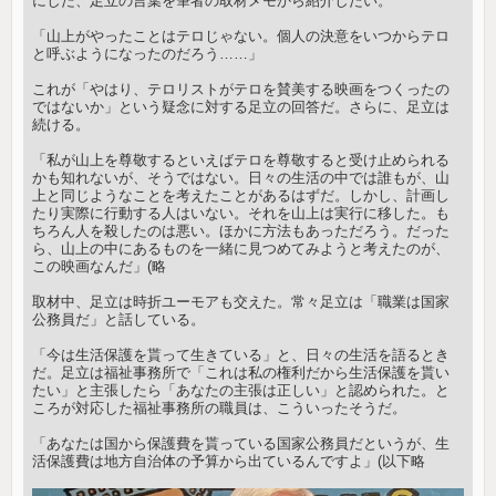
にした、足立の言葉を筆者の取材メモから紹介したい。
「山上がやったことはテロじゃない。個人の決意をいつからテロ
と呼ぶようになったのだろう……」
これが「やはり、テロリストがテロを賛美する映画をつくったの
ではないか」という疑念に対する足立の回答だ。さらに、足立は
続ける。
「私が山上を尊敬するといえばテロを尊敬すると受け止められる
かも知れないが、そうではない。日々の生活の中では誰もが、山
上と同じようなことを考えたことがあるはずだ。しかし、計画し
たり実際に行動する人はいない。それを山上は実行に移した。も
ちろん人を殺したのは悪い。ほかに方法もあっただろう。だった
ら、山上の中にあるものを一緒に見つめてみようと考えたのが、
この映画なんだ」(略
取材中、足立は時折ユーモアも交えた。常々足立は「職業は国家
公務員だ」と話している。
「今は生活保護を貰って生きている」と、日々の生活を語るとき
だ。足立は福祉事務所で「これは私の権利だから生活保護を貰い
たい」と主張したら「あなたの主張は正しい」と認められた。と
ころが対応した福祉事務所の職員は、こういったそうだ。
「あなたは国から保護費を貰っている国家公務員だというが、生
活保護費は地方自治体の予算から出ているんですよ」(以下略