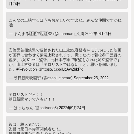
月24日
こんなの上映するほうもおかしいですよね。みんな仲間ですかね
🤔
— まんまる🇯🇵➰🇺🇸🐯 (@manmaru_8_3)
2022年9月24日
安倍元首相銃撃で逮捕された山上徹也容疑者をモデルにした映画
が国葬に合わせて緊急上映されます。撮ったのは若松孝二監督の
盟友、
#足立正生
監督。元日本赤軍で収監もされた足立監督です
が、山上容疑者は「テロリストではない」と。思いを伺いまし
た。
#Revolution
+1
https://t.co/iLbAw2bkPx
— 朝日新聞映画班 (@asahi_cinema)
September 23, 2022
テロリストだろ！！
朝日新聞マジできもい！！
— はっちゃん (@hattyanq5)
2022年9月24日
彼は、殺人者だよ。
監督は元日本赤軍関係者だよ。
最低限必要な思考もできていないな。