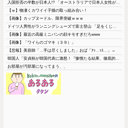
入国拒否の半数が日本人!? 「オーストラリアで日本人女性が売春」
【ｗ】物凄くカワイイ子猫の取っ組み合い！
【画像】カップヌードル、限界突破ｗｗｗ
ドイツ人男性がランニングシューズで富士登山 「足をくじいて動けない」
【画像】最近の高級ミニバンの顔キモすぎだろwww
【画像】「ワイらのゴマキ（３９）」
【悲報】美容師「…手は尽くしました」おば「ｱｯ…ｯｽ…」→
韓国人「安貞桓が韓国代表に激怒！『惨憺たる結果、徹底的な刷新が必要だ』と監督や協会を痛烈批判」
お部屋が汚部屋になってまう、、