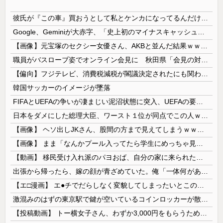
彼氏が『この車』買おうとして私とケンカになってるんだけどｗｗｗｗｗｗ
Google、Geminiが大赤字、「史上初のマイナスキャッシュフロー」に陥る
【画像】元宝塚のセクシー女優さん、AKBと並んだ結果ｗｗｗｗ
職員がバスローブ姿でオンライン会見に 秋田県「会見の対応に問題があった」
【偏向】フジテレビ、消費税減税が閣議決定されたにも関わらず、消費税減税に反対する大学生を用意して印象操作
韓国サッカーのイメージが墜落
FIFAとUEFAの争いが凄まじい泥沼状態に突入、UEFAの要求を呑んだFIFAだったがUEFA側は強硬姿勢を崩さず……
日本をダメにした総理大臣、ワースト１位が同点でこの人ｗｗｗｗｗｗ
【画像】 ヘソ出しJKさん、股間の方まで見えてしまうｗｗｗｗｗｗｗｗｗ
【画像】 まま「なんかプール入ってたら学生にめっちゃ見られたw」
【動画】 移民受け入れ派のパヨおば、自分の家に来られたら全力で拒否るｗｗｗｗｗｗｗｗｗｗｗｗ
出張から帰ったら、嫁の顔が青ざめていた。俺「一体何があったんだ？」嫁「…」→子供たちに話を聞くと…
【エ□漫画】 エ●チでだらしなく変貌してしまったいとこのお姉ちゃんにチン○ン搾り取られちゃうショタ君…！
激混みのはずの東京駅で鍵が空いているコインロッカーが散見、「ラッキー」と思って中を確認してみると……
【投稿動画】 トー横女子さん、わずか3,000円をもらうために大人のチ●ポをしゃぶってしまう…