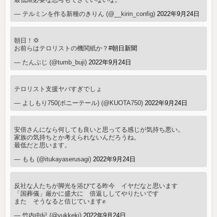
— テルミンを作る新種のきりん (@__kirin_config)
2022年9月24日
朝日！💢
お前らはテロリストの機関紙か？
#朝日新聞
— たんぶじ (@tumb_buji)
2022年9月24日
テロリスト支援ヤバすぎでしょ
— よしもり750(ポニーテール) (@KUOTA750)
2022年9月24日
安倍さんになら何しても良いと思ってる感じが気持ち悪い。
家族の気持ちとか考えられないんだろうね。
最低だと思います。
— もも (@itukayaserusagi)
2022年9月24日
反社な人たちが脚光を浴びてる昨今 イヤだなと思います
「国葬儀」厳かに盛大に 倍返ししてやりたいです
また そうなると信じています✊
— 竹内由紀 (@yukkeki)
2022年9月24日