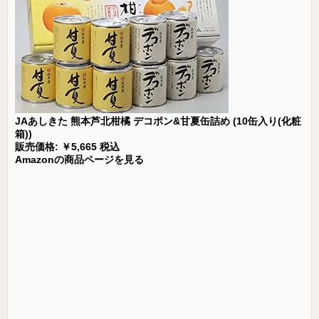
JAあしきた 熊本芦北柑橘 デコポン&甘夏缶詰め (10缶入り(化粧
箱))
販売価格: ￥5,665 税込
Amazonの商品ページを見る