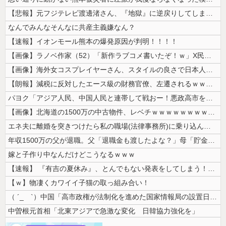
【悲報】元フジテレビ渡邊渚さん、『地獄』に逆戻りしてしまう・・・・・
なんでみんなそんなに共産主義嫌なん？
【速報】イオンモール熊本の爆発原因が判明！！！！
【画像】ラノベ作家（52）「新作ラブコメ書いたぞ！ｗ」X民「いい歳こい...
【画像】海外女コスプレイヤーさん、スタイルの良さで日本人を圧倒してしま...
【朗報】減税に反対したエース級の財務官僚、左遷されるｗｗｗｗｗｗ
パヨク「アジア人民、中国人民と連帯して戦おー！悪政高市を打倒するぞー！...
【画像】北海道の1500万の中古物件、レベチｗｗｗｗｗｗｗｗｗｗｗｗｗ...
エネ夫に離婚を突きつけたら私の職場(法律事務所)に乗り込んできた 堂々...
年収1500万の父が退職。父「退職金も渡したよな？」母「貯金なんてない...
嫁と子作り中なんだけどこうなるｗｗｗ
【速報】 『有吉の夏休み』、とんでもない発表をしてしまう！！！！！
【ｗ】物凄くカワイイ子猫の取っ組み合い！
（ ´_ゝ`）中国「高市政権が法制化を進めた国家情報局の設置日が7月3...
中曽根元首相「北東アジアで急激な変化 日韓協力強化を」