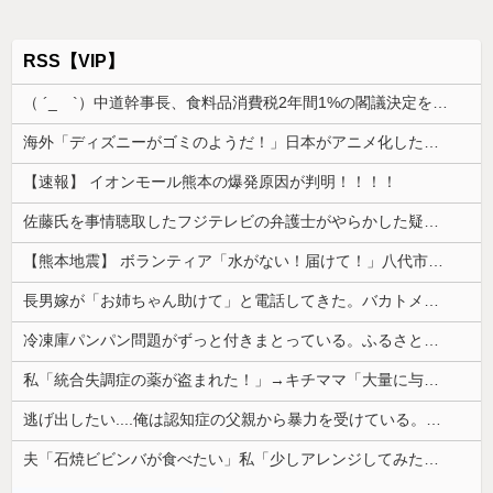
RSS【VIP】
（ ´_ゝ`）中道幹事長、食料品消費税2年間1%の閣議決定を批判 → 記者「中道改革連合は食料品消費税ゼロを公約に掲げていたが？」→ 階猛氏「
海外「ディズニーがゴミのようだ！」日本がアニメ化した米人気SF作品に絶賛の声が殺到中
【速報】 イオンモール熊本の爆発原因が判明！！！！
佐藤氏を事情聴取したフジテレビの弁護士がやらかした疑惑が浮上、「これが事実なら全部が怪しすぎるぞ」と前科に衝撃を受ける人が続出
【熊本地震】 ボランティア「水がない！届けて！」八代市市長「自分で取りに行って」
長男嫁が「お姉ちゃん助けて」と電話してきた。バカトメが、雪の中うちの息子に会いに来ようとしたらしく...
冷凍庫パンパン問題がずっと付きまとっている。ふるさと納税も頼みたいけれど入れる場所がない
私「統合失調症の薬が盗まれた！」→キチママ「大量に与えたら娘が病院に運ばれた！ヤバい薬！」私「えっ」→盗まれた薬が思わぬ形で使われていて…
逃げ出したい....俺は認知症の父親から暴力を受けている。精神手帳は3級。
夫「石焼ビビンバが食べたい」私「少しアレンジしてみたよ」→出した瞬間、夫の機嫌が急変して…