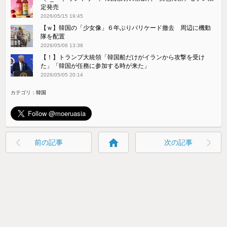
定発売
2026/05/15 19:45
【ｗ】韓国の「少女像」６年ぶりバリケード撤去 周辺に機動
隊を配置
2026/05/06 13:38
【！】トランプ大統領「韓国船だけがイランから攻撃を受け
た」「韓国が任務に参加する時が来た」
2026/05/05 20:14
カテゴリ：
韓国
home
前の記事
次の記事