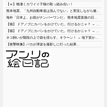
【ｗ】物凄くカワイイ子猫の取っ組み合い！
熊本地震、「九州自動車道は混んでない」と実況しながら被災地へ向かう有名アナなどに批判殺到 全国紙記者「最新の状況をいち早く伝えることは報道機関としての責務」「情報を取り上げることには大きな意義がある」
海外「日本よ、お前がナンバーワンだ」 熊本地震直後の日本の対応のスピードに世界が衝撃
【猫】 ドアノブにカバンをかけていた。行けるかニャ？ → 猫はこうなります…
【猫】 ドアノブにカバンをかけていた。行けるかニャ？ → 猫はこうなります…
ネコ飼いが階段の上で袋を揺らす。キラ〜ン！ → 地下室からヤツが現れる…
【衝撃映像】バカが津波を撮影しに行った結果…