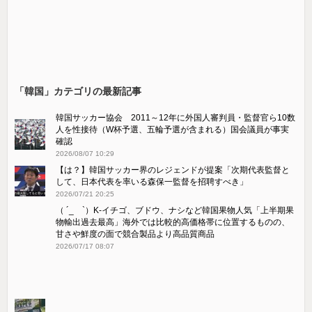
「韓国」カテゴリの最新記事
韓国サッカー協会 2011～12年に外国人審判員・監督官ら10数
人を性接待（W杯予選、五輪予選が含まれる）国会議員が事実
確認
2026/08/07 10:29
【は？】韓国サッカー界のレジェンドが提案「次期代表監督と
して、日本代表を率いる森保一監督を招聘すべき」
2026/07/21 20:25
（ ´_ゝ`）K-イチゴ、ブドウ、ナシなど韓国果物人気「上半期果
物輸出過去最高」海外では比較的高価格帯に位置するものの、
甘さや鮮度の面で競合製品より高品質商品
2026/07/17 08:07