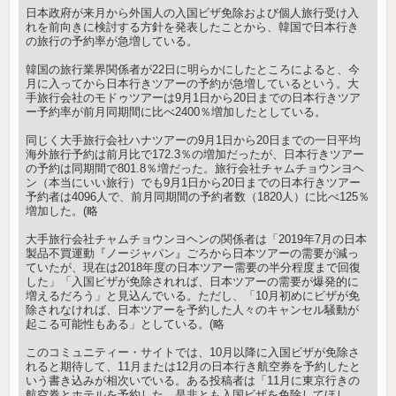
日本政府が来月から外国人の入国ビザ免除および個人旅行受け入
れを前向きに検討する方針を発表したことから、韓国で日本行き
の旅行の予約率が急増している。
韓国の旅行業界関係者が22日に明らかにしたところによると、今
月に入ってから日本行きツアーの予約が急増しているという。大
手旅行会社のモドゥツアーは9月1日から20日までの日本行きツア
ー予約率が前月同期間に比べ2400％増加したとしている。
同じく大手旅行会社ハナツアーの9月1日から20日までの一日平均
海外旅行予約は前月比で172.3％の増加だったが、日本行きツアー
の予約は同期間で801.8％増だった。旅行会社チャムチョウンヨヘ
ン（本当にいい旅行）でも9月1日から20日までの日本行きツアー
予約者は4096人で、前月同期間の予約者数（1820人）に比べ125％
増加した。(略
大手旅行会社チャムチョウンヨヘンの関係者は「2019年7月の日本
製品不買運動『ノージャパン』ごろから日本ツアーの需要が減っ
ていたが、現在は2018年度の日本ツアー需要の半分程度まで回復
した」「入国ビザが免除されれば、日本ツアーの需要が爆発的に
増えるだろう」と見込んでいる。ただし、「10月初めにビザが免
除されなければ、日本ツアーを予約した人々のキャンセル騒動が
起こる可能性もある」としている。(略
このコミュニティー・サイトでは、10月以降に入国ビザが免除さ
れると期待して、11月または12月の日本行き航空券を予約したと
いう書き込みが相次いでいる。ある投稿者は「11月に東京行きの
航空券とホテルを予約した。是非とも入国ビザを免除してほし