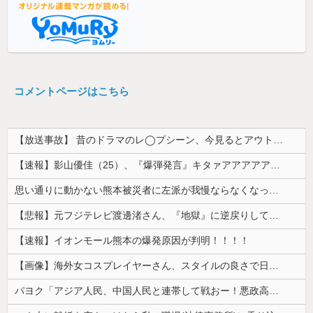
コメントページはこちら
【放送事故】 昔のドラマのレ◯プシーン、今見るとアウトすぎる・・・
【速報】影山優佳（25）、『爆弾発言』キタァアアアアアーーーーー！！
思い通りに動かない熊本被災者に左派が我慢ならなくなった模様、避難所で苦しむ被災者に対して……
【悲報】元フジテレビ渡邊渚さん、『地獄』に逆戻りしてしまう・・・・・
【速報】イオンモール熊本の爆発原因が判明！！！！
【画像】海外女コスプレイヤーさん、スタイルの良さで日本人を圧倒してしまう 【Pickup06072001】
パヨク「アジア人民、中国人民と連帯して戦おー！悪政高市を打倒するぞー！」