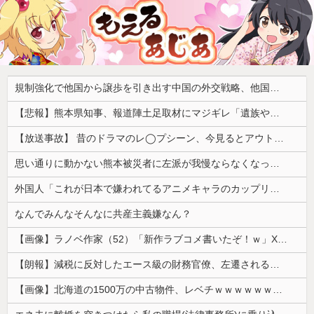
規制強化で他国から譲歩を引き出す中国の外交戦略、他国がサプライチェーン変更で対抗した結果……
【悲報】熊本県知事、報道陣土足取材にマジギレ「遺族や被災者から強い不満でてる！」 → 記者「例えば？」 → 知事、怒り通り越して呆れてしまう ………
【放送事故】 昔のドラマのレ◯プシーン、今見るとアウトすぎる・・・
思い通りに動かない熊本被災者に左派が我慢ならなくなった模様、避難所で苦しむ被災者に対して……
外国人「これが日本で嫌われてるアニメキャラのカップリングらしい…」
なんでみんなそんなに共産主義嫌なん？
【画像】ラノベ作家（52）「新作ラブコメ書いたぞ！ｗ」X民「いい歳こいてラブコメ（笑）恥ずかしくないの？」←やめたれｗと話題に
【朗報】減税に反対したエース級の財務官僚、左遷されるｗｗｗｗｗｗ
【画像】北海道の1500万の中古物件、レベチｗｗｗｗｗｗｗｗｗｗｗｗｗｗｗｗｗｗｗｗ