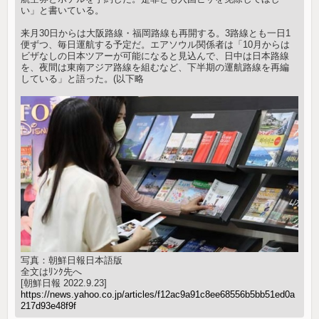
い」と書いている。
来月30日からは大阪路線・福岡路線も再開する。3路線とも一日1
便ずつ、毎日運航する予定だ。エアソウル関係者は「10月からは
ビザなしの日本ツアーが可能になると見込んで、日中は日本路線
を、夜間は東南アジア路線を組むなど、下半期の運航路線を再編
している」と語った。(以下略
写真：朝鮮日報日本語版
全文はﾘﾝｸ先へ
[朝鮮日報 2022.9.23]
https://news.yahoo.co.jp/articles/f12ac9a91c8ee68556b5bb51ed0a
217d93e48f9f