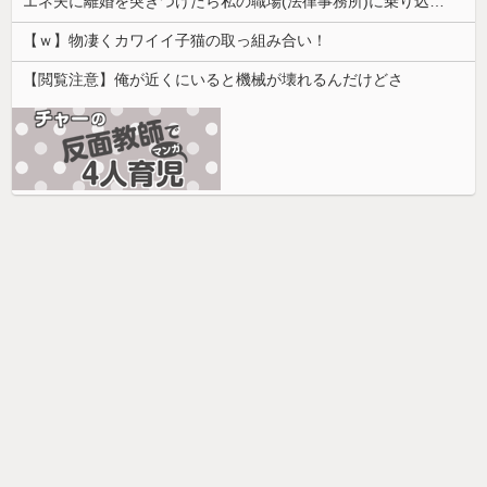
エネ夫に離婚を突きつけたら私の職場(法律事務所)に乗り込んできた 堂々と「離婚の法律相談です。母の薦めでこちらに参りました」と言っているが、...
【ｗ】物凄くカワイイ子猫の取っ組み合い！
【閲覧注意】俺が近くにいると機械が壊れるんだけどさ