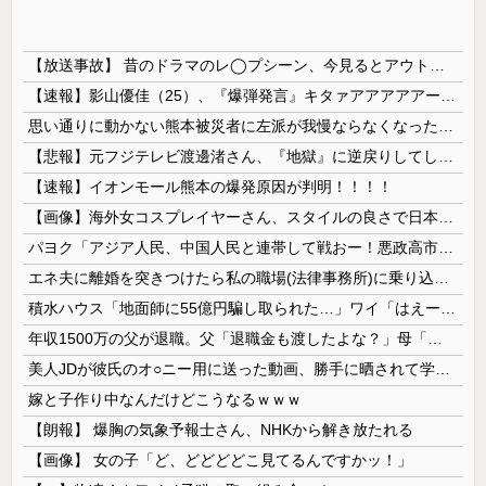
【放送事故】 昔のドラマのレ◯プシーン、今見るとアウトすぎる・・・
【速報】影山優佳（25）、『爆弾発言』キタァアアアアアーーーーー！！
思い通りに動かない熊本被災者に左派が我慢ならなくなった模様、避難所で苦しむ被災者に対して……
【悲報】元フジテレビ渡邊渚さん、『地獄』に逆戻りしてしまう・・・・・
【速報】イオンモール熊本の爆発原因が判明！！！！
【画像】海外女コスプレイヤーさん、スタイルの良さで日本人を圧倒してしまう 【Pickup06072001】
パヨク「アジア人民、中国人民と連帯して戦おー！悪政高市を打倒するぞー！」
エネ夫に離婚を突きつけたら私の職場(法律事務所)に乗り込んできた 堂々と「離婚の法律相談です。母の薦めでこちらに参りました」と言っているが、...
積水ハウス「地面師に55億円騙し取られた…」ワイ「はえーかわいそう…会社滅茶苦茶やろなぁ」
年収1500万の父が退職。父「退職金も渡したよな？」母「貯金なんてないよー」父「全部なくなったの！？」→予想外の返事に家族騒然となり…
美人JDが彼氏のオ○ニー用に送った動画、勝手に晒されて学校中の”共有オカズ” にされる
嫁と子作り中なんだけどこうなるｗｗｗ
【朗報】 爆胸の気象予報士さん、NHKから解き放たれる
【画像】 女の子「ど、どどどどこ見てるんですかッ！」