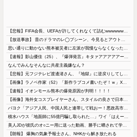
【悲報】FIFA会長、UEFAが許してくれなくて詰むwwwwwwww
【放送事故】 昔のドラマのレ◯プシーン、今見るとアウトすぎる・・・
思い通りに動かない熊本被災者に左派が我慢ならなくなった模様、避難所で苦しむ被災者に対して……
【速報】影山優佳（25）、『爆弾発言』キタァアアアアアーーーーー！！
なんでみんなそんなに共産主義嫌なん？
【悲報】元フジテレビ渡邊渚さん、『地獄』に逆戻りしてしまう・・・・・
【画像】ラノベ作家（52）「新作ラブコメ書いたぞ！ｗ」X民「いい歳こいてラブコメ（笑）恥ずかしくないの？」←やめたれｗと話題に
【速報】イオンモール熊本の爆発原因が判明！！！！
【画像】海外女コスプレイヤーさん、スタイルの良さで日本人を圧倒してしまう 【Pickup06072001】
パヨク「アジア人民、中国人民と連帯して戦おー！悪政高市を打倒するぞー！」
積水ハウス「地面師に55億円騙し取られた…」ワイ「はえーかわいそう…会社滅茶苦茶やろなぁ」
美人JDが彼氏のオ○ニー用に送った動画、勝手に晒されて学校中の”共有オカズ” にされる
【朗報】 爆胸の気象予報士さん、NHKから解き放たれる