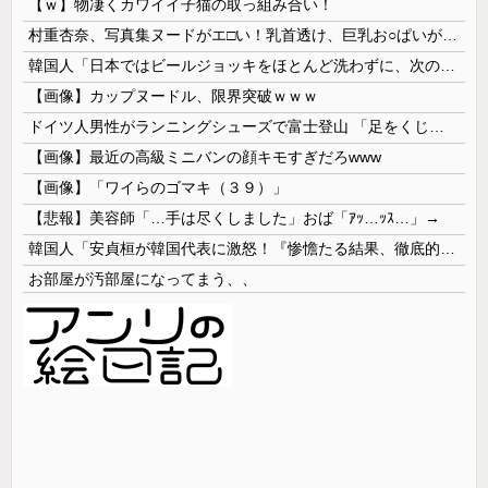
【ｗ】物凄くカワイイ子猫の取っ組み合い！
村重杏奈、写真集ヌードがエ□い！乳首透け、巨乳お○ぱいが最高過ぎる！
韓国人「日本ではビールジョッキをほとんど洗わずに、次の客に出すんだ！ これが証拠の映像だ!!」……あー、なるほどですねー。韓国には「アレ」がないんだ？
【画像】カップヌードル、限界突破ｗｗｗ
ドイツ人男性がランニングシューズで富士登山 「足をくじいて動けない」
【画像】最近の高級ミニバンの顔キモすぎだろwww
【画像】「ワイらのゴマキ（３９）」
【悲報】美容師「…手は尽くしました」おば「ｱｯ…ｯｽ…」→
韓国人「安貞桓が韓国代表に激怒！『惨憺たる結果、徹底的な刷新が必要だ』と監督や協会を痛烈批判」
お部屋が汚部屋になってまう、、