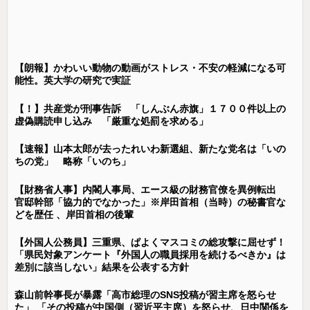
【朗報】かわいい動物の動画がストレス・不安の軽減になる可
能性。英大学の研究で実証
【！】共産党が刑事告訴 「しんぶん赤旗」１７００件以上の
虚偽購読申し込み 「厳重な処罰を求める」
【速報】山本太郎が去ったれいわ新選組、新たな党名は「いの
ちの党」 略称「いのち」
【財務省人事】内閣人事局、エース級の財務官僚を異例転出
官邸幹部「協力的でなかった」※岸田首相（当時）の秘書官な
どを歴任 、岸田首相の後輩
【外国人公務員】三重県、ぱよくマスコミの総攻撃に屈せず！
「県民対象アンケート『外国人の職員採用を続けるべきか』は
差別に該当しない」結果を公表する方針
森山前幹事長が暴露「高市総理のSNS投稿が習主席を怒らせ
た」 「その投稿が中国側（習近平主席）を怒らせ、日中関係を