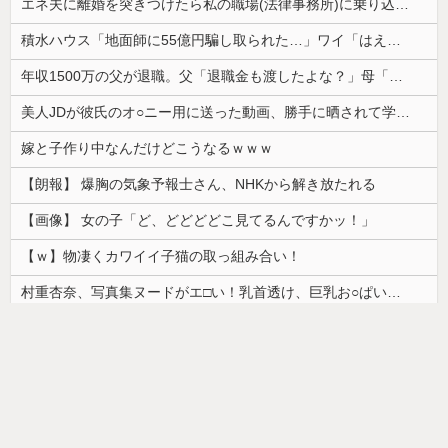
エネ夫に離婚を突きつけたら私の職場(法律事務所)に乗り込んできた 堂々と「離婚の法律相談です。母の薦めでこちらに参りました」と言っているが、...
積水ハウス「地面師に55億円騙し取られた…」ワイ「はえーかわいそう…会社滅茶苦茶やろなぁ」
年収1500万の父が退職。父「退職金も渡したよな？」母「貯金なんてないよー」父「全部なくなったの！？」→予想外の返事に家族騒然となり…
美人JDが彼氏のオ○ニー用に送った動画、勝手に晒されて学校中の”共有オカズ” にされる
嫁と子作り中なんだけどこうなるｗｗｗ
【朗報】 爆胸の気象予報士さん、NHKから解き放たれる
【画像】 女の子「ど、どどどどこ見てるんですかッ！」
【ｗ】物凄くカワイイ子猫の取っ組み合い！
村重杏奈、写真集ヌードがエ□い！乳首透け、巨乳お○ぱいが最高過ぎる！
韓国人「日本ではビールジョッキをほとんど洗わずに、次の客に出すんだ！ これが証拠の映像だ!!」……あー、なるほどですねー。韓国には「アレ」がないんだ？
【画像】カップヌードル、限界突破ｗｗｗ
ドイツ人男性がランニングシューズで富士登山 「足をくじいて動けない」
【画像】最近の高級ミニバンの顔キモすぎだろwww