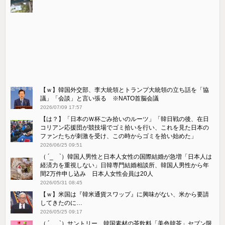
【ｗ】韓国外交部、李大統領とトランプ大統領の立ち話を「協
議」「会談」と言い張る ※NATO首脳会議
2026/07/09 17:57
【は？】「日本のＷ杯ごみ拾いのルーツ」「韓日戦の後、在日
コリアン応援団が競技場でゴミ拾いを行い、これを見た日本の
ファンたちが刺激を受け、この時からゴミを拾い始めた」
2026/06/25 09:51
（ ´_ゝ`）韓国人男性と日本人女性の国際結婚が急増「日本人は
経済力を重視しない」日韓専門結婚相談所、韓国人男性から年
間2万件申し込み 日本人女性会員は20人
2026/05/31 08:45
【ｗ】米国は『韓米通貨スワップ』に興味がない、米から要請
してきたのに…
2026/05/25 09:17
（ ´_ゝ`）サントリー、韓国素材の茶飲料「美色韓茶」セブン限