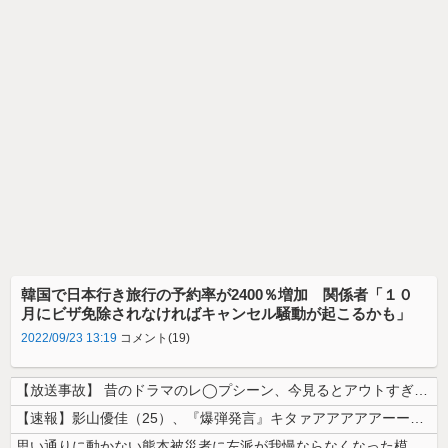
韓国で日本行き旅行の予約率が2400％増加 関係者「１０
月にビザ免除されなければキャンセル騒動が起こるかも」
2022/09/23 13:19
コメント(19)
【放送事故】 昔のドラマのレ◯プシーン、今見るとアウトすぎる・・・
【速報】影山優佳（25）、『爆弾発言』キタァアアアアアーーーーー！！
思い通りに動かない熊本被災者に左派が我慢ならなくなった模様、避難所で苦...