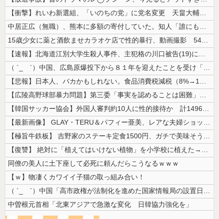
【衝撃】れいわ新選組、「いのちの党」に党名変更 天畠大輔氏が共同代表へ
中居正広（無職）、熊本に多額の寄付していた。知人「誰にも知られなくても...
15歳少女に薬と酒飲ませカラオケ店で性的暴行、動画撮影 54歳無職を再...
【速報】北海道江別大学生殺人事件、主犯格の川口被告(19)に無期懲役の...
（ ´_ゝ`）中国、広島原爆投下から８１年を迎えたことを受け「日本は原...
【悲報】日本人、バカかもしれない。食品消費税減税（8%→1%）に93....
【広陵高野球部暴力問題】第三委「事実を認めることは困難」元部員「SNS...
【韓国サッカー協会】外国人審判約10人に性的接待か 計1496回、約2...
【最新画像】 GLAY・TERU＆パフィー亜美、レアな夫婦ショットを公...
【極旨牛鉄板】 吉野家のステーキ定食1500円、ガチで美味そうｗｗｗ
【復讐】 絶対に「植えてはいけない植物」を小学校に植えた→20年経って...
同僚の美人に土下座して必死に頼んだらこうなるｗｗｗ
【ｗ】物凄くカワイイ子猫の取っ組み合い！
（ ´_ゝ`）中国「高市政権が法制化を進めた国家情報局の設置日が7月3...
中曽根元首相「北東アジアで急激な変化 日韓協力強化を」