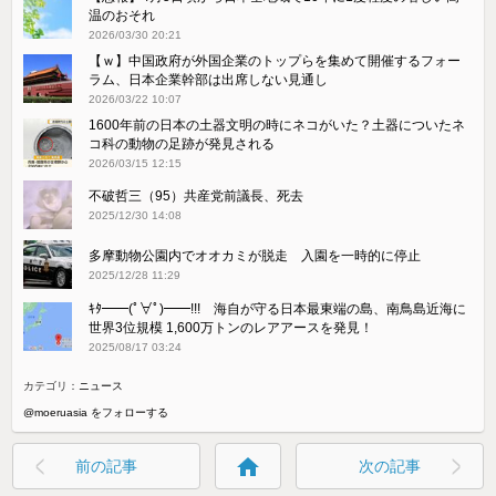
温のおそれ
2026/03/30 20:21
【ｗ】中国政府が外国企業のトップらを集めて開催するフォー
ラム、日本企業幹部は出席しない見通し
2026/03/22 10:07
1600年前の日本の土器文明の時にネコがいた？土器についたネ
コ科の動物の足跡が発見される
2026/03/15 12:15
不破哲三（95）共産党前議長、死去
2025/12/30 14:08
多摩動物公園内でオオカミが脱走 入園を一時的に停止
2025/12/28 11:29
ｷﾀ━━(ﾟ∀ﾟ)━━!!! 海自が守る日本最東端の島、南鳥島近海に
世界3位規模 1,600万トンのレアアースを発見！
2025/08/17 03:24
カテゴリ：
ニュース
@moeruasia をフォローする
home
前の記事
次の記事