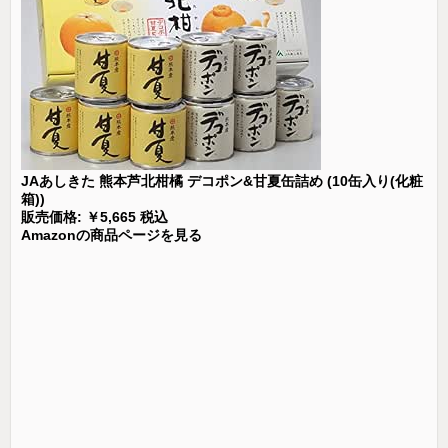
JAあしきた 熊本芦北柑橘 デコポン&甘夏缶詰め (10缶入り(化粧
箱))
販売価格: ￥5,665 税込
Amazonの商品ページを見る