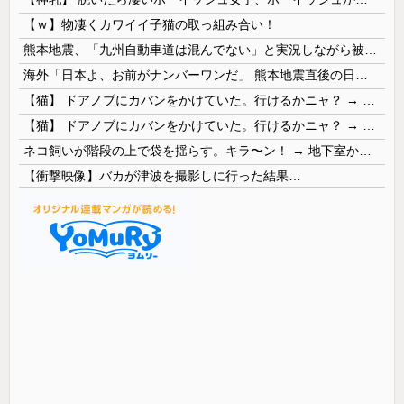
【ｗ】物凄くカワイイ子猫の取っ組み合い！
熊本地震、「九州自動車道は混んでない」と実況しながら被災地へ向かう有名アナなどに批判殺到 全国紙記者「最新の状況をいち早く伝えることは報道機関としての責務」「情報を取り上げることには大きな意義がある」
海外「日本よ、お前がナンバーワンだ」 熊本地震直後の日本の対応のスピードに世界が衝撃
【猫】 ドアノブにカバンをかけていた。行けるかニャ？ → 猫はこうなります…
【猫】 ドアノブにカバンをかけていた。行けるかニャ？ → 猫はこうなります…
ネコ飼いが階段の上で袋を揺らす。キラ〜ン！ → 地下室からヤツが現れる…
【衝撃映像】バカが津波を撮影しに行った結果…