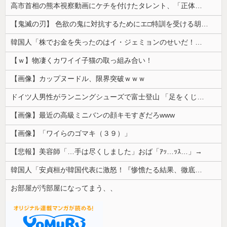
高市首相の熊本視察動画にケチを付けたタレント、「正体バレバレよな」と黒電話の呼び方であっさりと……
【鬼滅の刃】 色欲の鬼に対抗するためにエ□特訓を受ける胡蝶しのぶ…！クールなしのぶが快楽に抗えず翻弄されちゃう…
韓国人「株でお金を失ったのはイ・ジェミョンのせいだ！」として支持率が右肩下がりに……まあ、本当にその側面があるので救えないんですが
【ｗ】物凄くカワイイ子猫の取っ組み合い！
【画像】カップヌードル、限界突破ｗｗｗ
ドイツ人男性がランニングシューズで富士登山 「足をくじいて動けない」
【画像】最近の高級ミニバンの顔キモすぎだろwww
【画像】「ワイらのゴマキ（３９）」
【悲報】美容師「…手は尽くしました」おば「ｱｯ…ｯｽ…」→
韓国人「安貞桓が韓国代表に激怒！『惨憺たる結果、徹底的な刷新が必要だ』と監督や協会を痛烈批判」
お部屋が汚部屋になってまう、、