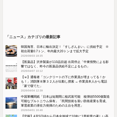
「ニュース」カテゴリの最新記事
韓国海苔、日本に輸出決定！「すしざんまい」に供給予定 ※
初出荷量0.7トン、年内最大20トンまで拡大予定
2026/08/03 18:35
【医薬品】沢井製薬が110品目超 出荷停止「中東情勢による影
響ではなく、昨今の医薬品供給不足によるもの」
2026/04/07 10:12
【ｗ】通報者「コンクリートの下に作業員が埋まってる！か
も！」消防隊８隊３２人が出動し捜索 → 作業員本人から電話
「家で寝てた」
2026/04/04 12:39
中国軍機関紙「日本は短期間に核武装可能 核弾頭5500個製造
可能なプルトニウム保有」「民間技術を装い防衛産業を育成、
軍需産業の潜在力発揮のための土台を用意」
2026/04/01 16:46
【悲報】4月5日頃から日本全地域で10年に1度程度の著しい高