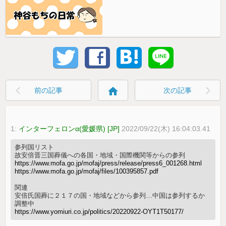
home
前の記事
次の記事
1:
インターフェロンα(愛媛県) [JP]
2022/09/22(木) 16:04:03.41
参列国リスト
故安倍晋三国葬儀への各国・地域・国際機関等からの参列
https://www.mofa.go.jp/mofaj/press/release/press6_001268.html
https://www.mofa.go.jp/mofaj/files/100395857.pdf
関連
安倍氏国葬に２１７の国・地域などから参列…中国は参列するか
調整中
https://www.yomiuri.co.jp/politics/20220922-OYT1T50177/