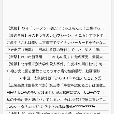
【悲報】 ワイ「ラーメン一袋だけじゃ足らんわ！二袋作ったろ！」→結果ｗｗｗ
【放送事故】昔のドラマのレ◯プシーン、今見るとアウトすぎる・・・
共産党「これは酷い…京都市でマイナンバーカードを持たない29万人がポイント給付事業から排除された」
中居正広（無職）、熊本に多額の寄付していた。知人「誰にも知られなくてもいい、と公表してない」
【衝撃】れいわ新選組、「いのちの党」に党名変更 天畠大輔氏が共同代表へ
【速報】北海道江別大学生殺人事件、主犯格の川口被告(19)に無期懲役の判決
15歳少女に薬と酒飲ませカラオケ店で性的暴行、動画撮影 54歳無職を再逮捕 動画770本も見つかる
（ ´_ゝ`）中国、広島原爆投下から８１年を迎えたことを受け「日本は原爆被害者の立場で同情を買おうとするのを止めろ」
【広陵高野球部暴力問題】第三委「事実を認めることは困難」元部員「SNS開示請求開始」犯人として晒してた人達に損害賠償請求訴訟を起こす方針
FIFAとUEFAの争いが凄まじい泥沼状態に突入、UEFAの要求を呑んだFIFAだったがUEFA側は強硬姿勢を崩さず……
私の不倫が夫と娘にバレてしまい、今はお情けで家に置いてもらっている状態です。行為を娘に見られていたなんて全く気付きませんでした。娘の「汚...
おねショタ？エ□ガキに孕まされる両儀式♥️????♥️????♥️
【神乳】 脱いだら凄いボーイッシュ女子、ボーイッシュがどうでも良くなる ”お○ぱい” がこちらｗｗｗｗｗ