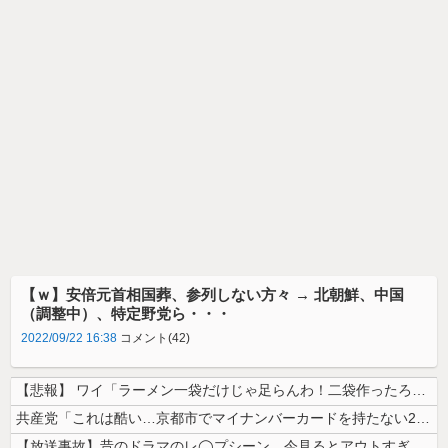
【ｗ】安倍元首相国葬、参列しない方々 → 北朝鮮、中国
（調整中）、特定野党ら・・・
2022/09/22 16:38
コメント(42)
【悲報】 ワイ「ラーメン一袋だけじゃ足らんわ！二袋作ったろ！」→結果ｗ...
共産党「これは酷い…京都市でマイナンバーカードを持たない29万人がポイ...
【放送事故】昔のドラマのレ◯プシーン、今見るとアウトすぎる・・・