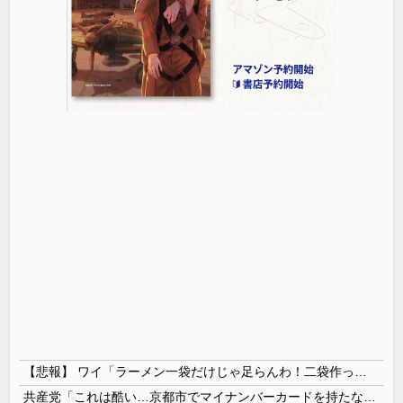
【悲報】 ワイ「ラーメン一袋だけじゃ足らんわ！二袋作ったろ！」→結果ｗｗｗ
共産党「これは酷い…京都市でマイナンバーカードを持たない29万人がポイント給付事業から排除された」