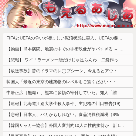
FIFAとUEFAの争いが凄まじい泥沼状態に突入、UEFAの要求を呑んだFIFAだったがUEFA側は強硬姿勢を崩さず……
【動画】熊本病院、地震の中での手術映像がヤバすぎる → 医療機器が飛び交う激震の中で患者を全身で庇う医師らの咄嗟の行動に世界中から絶賛の嵐
【悲報】 ワイ「ラーメン一袋だけじゃ足らんわ！二袋作ったろ！」→結果ｗｗｗ
【放送事故】昔のドラマのレ◯プシーン、今見るとアウトすぎる・・・
韓国人「最近の東京の建築物のレベルをご覧ください・・・」
中居正広（無職）、熊本に多額の寄付していた。知人「誰にも知られなくてもいい、と公表してない」
【速報】北海道江別大学生殺人事件、主犯格の川口被告(19)に無期懲役の判決
【悲報】日本人、バカかもしれない。食品消費税減税（8%→1%）に93.2%の国民が賛成してしまう
【韓国サッカー協会】外国人審判約10人に性的接待か 計1496回、約2億ウォン（約2200万円）