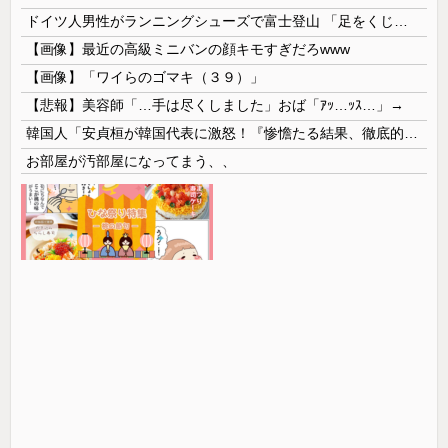
ドイツ人男性がランニングシューズで富士登山 「足をくじいて動けない」
【画像】最近の高級ミニバンの顔キモすぎだろwww
【画像】「ワイらのゴマキ（３９）」
【悲報】美容師「…手は尽くしました」おば「ｱｯ…ｯｽ…」→
韓国人「安貞桓が韓国代表に激怒！『惨憺たる結果、徹底的な刷新が必要だ』と監督や協会を痛烈批判」
お部屋が汚部屋になってまう、、