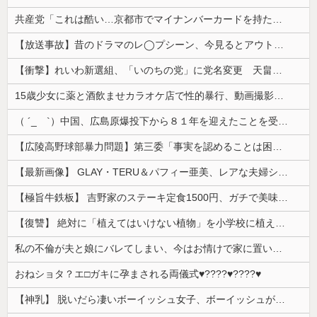
共産党「これは酷い…京都市でマイナンバーカードを持たない29万人がポイント給付事業から排除された」
【放送事故】昔のドラマのレ◯プシーン、今見るとアウトすぎる・・・
【衝撃】れいわ新選組、「いのちの党」に党名変更 天畠大輔氏が共同代表へ
15歳少女に薬と酒飲ませカラオケ店で性的暴行、動画撮影 54歳無職を再逮捕 動画770本も見つかる
（ ´_ゝ`）中国、広島原爆投下から８１年を迎えたことを受け「日本は原爆被害者の立場で同情を買おうとするのを止めろ」
【広陵高野球部暴力問題】第三委「事実を認めることは困難」元部員「SNS開示請求開始」犯人として晒してた人達に損害賠償請求訴訟を起こす方針
【最新画像】 GLAY・TERU＆パフィー亜美、レアな夫婦ショットを公開してしまう！
【極旨牛鉄板】 吉野家のステーキ定食1500円、ガチで美味そうｗｗｗ
【復讐】 絶対に「植えてはいけない植物」を小学校に植えた→20年経って見に行くと…「！？」衝撃の光景が・・・
私の不倫が夫と娘にバレてしまい、今はお情けで家に置いてもらっている状態です。行為を娘に見られていたなんて全く気付きませんでした。娘の「汚...
おねショタ？エ□ガキに孕まされる両儀式♥️????♥️????♥️
【神乳】 脱いだら凄いボーイッシュ女子、ボーイッシュがどうでも良くなる ”お○ぱい” がこちらｗｗｗｗｗ