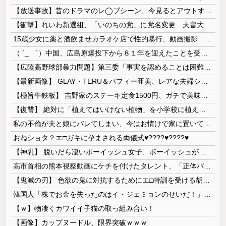
【放送事故】昔のドラマのレ◯プシーン、今見るとアウトすぎる・・・
【衝撃】れいわ新選組、「いのちの党」に党名変更 天畠大輔氏が共同代表へ
15歳少女に薬と酒飲ませカラオケ店で性的暴行、動画撮影 54歳無職を再逮捕 動画770本も見つかる
（ ´_ゝ`）中国、広島原爆投下から８１年を迎えたことを受け「日本は原爆被害者の立場で同情を買おうとするのを止めろ」
【広陵高野球部暴力問題】第三委「事実を認めることは困難」元部員「SNS開示請求開始」犯人として晒してた人達に損害賠償請求訴訟を起こす方針
【最新画像】 GLAY・TERU＆パフィー亜美、レアな夫婦ショットを公開してしまう！
【極旨牛鉄板】 吉野家のステーキ定食1500円、ガチで美味そうｗｗｗ
【復讐】 絶対に「植えてはいけない植物」を小学校に植えた→20年経って見に行くと…「！？」衝撃の光景が・・・
私の不倫が夫と娘にバレてしまい、今はお情けで家に置いてもらっている状態です。行為を娘に見られていたなんて全く気付きませんでした。娘の「汚...
おねショタ？エ□ガキに孕まされる両儀式♥️????♥️????♥️
【神乳】 脱いだら凄いボーイッシュ女子、ボーイッシュがどうでも良くなる ”お○ぱい” がこちらｗｗｗｗｗ
高市首相の熊本視察動画にケチを付けたタレント、「正体バレバレよな」と黒電話の呼び方であっさりと……
【鬼滅の刃】 色欲の鬼に対抗するためにエ□特訓を受ける胡蝶しのぶ…！クールなしのぶが快楽に抗えず翻弄されちゃう…
韓国人「株でお金を失ったのはイ・ジェミョンのせいだ！」として支持率が右肩下がりに……まあ、本当にその側面があるので救えないんですが
【ｗ】物凄くカワイイ子猫の取っ組み合い！
【画像】カップヌードル、限界突破ｗｗｗ