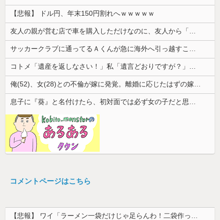
【悲報】 ドル円、年末150円割れへｗｗｗｗｗ
友人の親が営む店で車を購入しただけなのに、友人から「裏切った」と責められるようになった理由が理解できず…
サッカークラブに通ってるＡくんが急に海外へ引っ越すことに。一番仲良くしてた息子がショックを受けて...
コトメ「遺産を返しなさい！」私「遺言どおりですが？」→夫の遺産を巡る話し合いが思わぬ展開になって…
俺(52)、女(28)との不倫が嫁に発覚。離婚に応じたはずの嫁からエグすぎる攻撃が恐ろしすぎる
息子に『葵』と名付けたら、初対面では必ず女の子だと思われる。同じ名前でも避けられなかった勘違いとは…
コメントページはこちら
【悲報】 ワイ「ラーメン一袋だけじゃ足らんわ！二袋作ったろ！」→結果ｗｗｗ