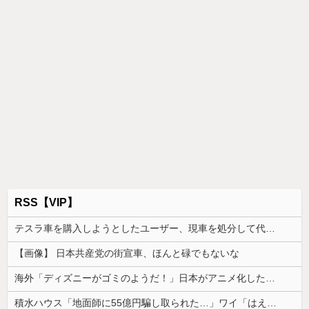
RSS【VIP】
テスラ車を購入しようとしたユーザー、現車を処分して代金を支払い、平日の納車日に予定を合わせた結果……
【画像】 日本共産党の街宣車、ほんと碌でもないな
海外「ディズニーがゴミのようだ！」日本がアニメ化した米人気SF作品に絶賛の声が殺到中
積水ハウス「地面師に55億円騙し取られた…」ワイ「はえーかわいそう…会社滅茶苦茶やろなぁ」