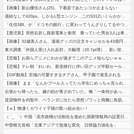
【画像】影山優佳さん(25)、下着姿であたシコが止まらない
過給なしで420ps。しかもL型エンジン…このS31Zいくらかかってる...
「住信SBI」が「ドコモの銀行」に変わってうんざりしてるやつｗｗｗｗｗ...
【鹿児島】突然右折し路面電車と衝突 乗っていた男女3人は車を放置しダッ...
【画像】32歳美人さん、漫画グッズの注文キャンセルを43億円分繰り返し...
東大調査「外国人受け入れ反対」大幅増（20.7pt増）、若い世代で増加...
【悲報】お前らアニメにわかが過ぎてこのアニメ知らないｗｗｗｗｗ
【悲報】テレ朝「れいわ、新党移行に伴い旧グッズ半額セール開催。でも『秘...
【GIF動画】宮城の可愛すぎるチアさん、甲子園で発見される
【画像】 まま「なんかプール入ってたら学生にめっちゃ見られたw」
出張から帰ったら、嫁の顔が青ざめていた。俺「一体何があったんだ？」嫁「...
賃貸物件を内覧中、ベランダに出たら突然ゾワッと両腕に鳥肌が出た。「やっ...
【ｗ】物凄くカワイイ子猫の取っ組み合い！
（ ´_ゝ`）中国「高市政権が法制化を進めた国家情報局の設置日が7月3...
中曽根元首相「北東アジアで急激な変化 日韓協力強化を」