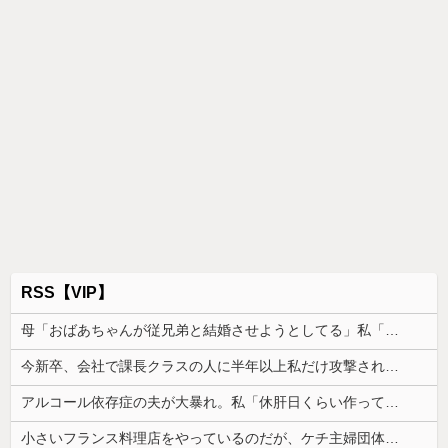
RSS【VIP】
母「おばあちゃんが従兄弟と結婚させようとしてる」私「ちょうどいい、その話利用するわ」→3日後にまさかの展開…
今新卒、会社で課長クラスの人に半年以上私だけ攻撃され続けた。精神的にも身体的にも参ってしまった
アルコール依存症の夫が大暴れ。私「休肝日くらい作ってよ」夫「必要ない！」→大暴れする夫を見たウトメに真実を話した結果…
小さいフランス料理店をやっているのだが、ケチ主婦団体に「子持ちの主婦を大事にしないと店は潰れる･･･」云々色々言われてしまい...