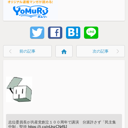
home
前の記事
次の記事
志位委員長が共産党創立１００周年で講演 分派許さず「民主集
中制」堅持
https://t.co/nUnzCNrf9J