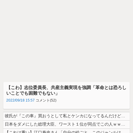
【こわ】志位委員長、共産主義実現を強調「革命とは恐ろし
いことでも困難でもない」
2022/09/18 15:57
コメント(52)
彼氏が『この車』買おうとして私とケンカになってるんだけどｗｗｗｗｗｗ
日本をダメにした総理大臣、ワースト１位が同点でこの人ｗｗｗｗｗｗ
【これは重い】江口寿史さん「自分の絵ごと、このジャンルはそろそろ終わり...