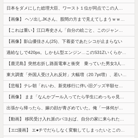
日本をダメにした総理大臣、ワースト１位が同点でこの人ｗｗｗｗｗｗ
【画像】 ヘソ出しJKさん、股間の方まで見えてしまうｗｗｗｗｗｗｗｗｗ
【これは重い】江口寿史さん「自分の絵ごと、このジャンルはそろそろ終わりかな」
【画像】影山優佳さん(25)、下着姿であたシコが止まらない
過給なしで420ps。しかもL型エンジン…このS31Zいくらかかってるんだ…
【鹿児島】突然右折し路面電車と衝突 乗っていた男女3人は車を放置しダッシュで逃走中
東大調査「外国人受け入れ反対」大幅増（20.7pt増）、若い世代で増加幅大
【悲報】テレ朝「れいわ、新党移行に伴い旧グッズ半額セール開催。でも『秘書給与疑惑』あるよね＾＾」
【画像】 まま「なんかプール入ってたら学生にめっちゃ見られたw」
出張から帰ったら、嫁の顔が青ざめていた。俺「一体何があったんだ？」嫁「…」→子供たちに話を聞くと…
【動画】 移民受け入れ派のパヨおば、自分の家に来られたら全力で拒否るｗｗｗｗｗｗｗｗｗｗｗｗ
【エ□漫画】 エ●チでだらしなく変貌してしまったいとこのお姉ちゃんにチン○ン搾り取られちゃうショタ君…！