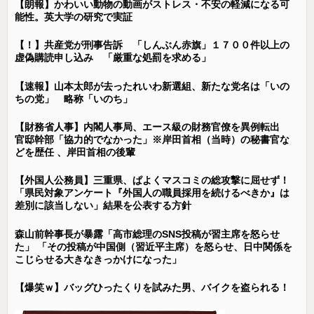
【朗報】かわいい動物の動画がストレス・不安の軽減になる可
能性。英大学の研究で実証
【！】共産党が刑事告訴 「しんぶん赤旗」１７００件以上の
虚偽購読申し込み 「厳重な処罰を求める」
【速報】山本太郎が去ったれいわ新選組、新たな党名は「いの
ちの党」 略称「いのち」
【財務省人事】内閣人事局、エース級の財務官僚を異例転出
官邸幹部「協力的でなかった」※岸田首相（当時）の秘書官な
どを歴任 、岸田首相の後輩
【外国人公務員】三重県、ぱよくマスコミの総攻撃に屈せず！
「県民対象アンケート『外国人の職員採用を続けるべきか』は
差別に該当しない」結果を公表する方針
森山前幹事長が暴露「高市総理のSNS投稿が習主席を怒らせ
た」 「その投稿が中国側（習近平主席）を怒らせ、日中関係を
こじらせる大きなきっかけになった」
【爆笑ｗ】バッグひったくりを試みた男、バイクを盗られる！