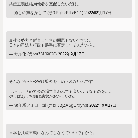
共産主義は結局他者を支配したいだけ。
— 癒しの声を探して (@0iPglskPlLxB1j1)
2022年9月17日
反社会勢力と断言して何の問題もないですよ。
日本の司法も行政も勝手に否定してるんだから。
— サル化 (@bot73109026)
2022年9月17日
そんなだから公安は監視を止められないんです
しかし、せめて公の場で言わんでも良いようなものを。。
やっぱあっち側は感覚がおかしいわ。
— 保守系フォロー垢 (@zF3BjZASgE7xynp)
2022年9月17日
日本を共産主義になんてしなくていいですから。