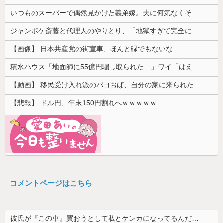
いつものスーパーで偶然見かけた義弟嫁。夫に何気なくその話しただけなのに、そこから妙な空気になってしまい…
ジャンポケ斎藤と代理人のやりとり、「地獄すぎて完全にコントになってる……」と衝撃を受ける人が続出中
【画像】 日本共産党の街宣車、ほんと碌でもないな
積水ハウス「地面師に55億円騙し取られた…」ワイ「はえーかわいそう…会社滅茶苦茶やろなぁ」
【動画】 移民受け入れ派のパヨおば、自分の家に来られたら全力で拒否るｗｗｗｗｗｗｗｗｗｗｗｗ
【悲報】 ドル円、年末150円割れへｗｗｗｗｗ
コメントページはこちら
彼氏が『この車』買おうとして私とケンカになってるんだけどｗｗｗｗｗｗ