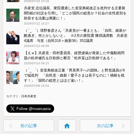
2026/07/15 23:18
共産党 志位議長、衆院通過した皇室典範改正を批判する主要新
聞5紙の社説を引用し「どこが国民の総意か？社会の女性差別を
助長する法案は廃案に！」
2026/07/12 14:27
（ ´_ゝ`）境野春彦さん「共産党が一番まとも」「自民、維新が
酷過ぎ。何とかしないと」 ※2月の衆院選 獲得議席数 共産党
4議席 与党（自民316＋維新36）352議席
2026/07/12 09:59
【えｗ】共産党・田村委員長、経歴虚偽が発覚した中傷動画問
題の松井健氏を詐欺師と断言「松井某は詐欺師である！」
2026/07/10 09:15
（ ´_ゝ`）皇室典範改正案「男系男子への固執」と野党議員がX
で猛批判 「自民党・維新！愛子さまは長子なのに！禍根を残
す！」「国民の総意とはほど遠い！」
2026/07/09 15:54
カテゴリ：
日本共産党
home
前の記事
次の記事