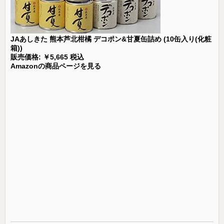
JAあしきた 熊本芦北柑橘 デコポン&甘夏缶詰め (10缶入り(化粧
箱))
販売価格: ￥5,665 税込
Amazonの商品ページを見る