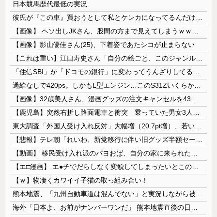
日本競馬歴代最低の実況
彼氏が『この車』買おうとして私とケンカになってるんだけどｗｗｗｗｗｗ
【画像】 ヘソ出しJKさん、股間の方まで見えてしまうｗｗｗｗｗｗｗｗｗ
【画像】影山優佳さん(25)、下着姿であたシコが止まらない
【これは重い】江口寿史さん「自分の絵ごと、このジャンルはそろそろ終わりかな」
「住信SBI」が「ドコモの銀行」に変わってうんざりしてるやつｗｗｗｗｗｗｗ
過給なしで420ps。しかもL型エンジン…このS31Zいくらかかってるんだ…
【画像】32歳美人さん、漫画グッズの注文キャンセルを43億円分繰り返しまくり逮捕
【鹿児島】突然右折し路面電車と衝突 乗っていた男女3人は車を放置しダッシュで逃走中
東大調査「外国人受け入れ反対」大幅増（20.7pt増）、若い世代で増加幅大
【悲報】テレ朝「れいわ、新党移行に伴い旧グッズ半額セール開催。でも『秘書給与疑惑』あるよね＾＾」
【動画】 移民受け入れ派のパヨおば、自分の家に来られたら全力で拒否るｗｗｗｗｗｗｗｗｗｗｗｗ
【エ□漫画】 エ●チでだらしなく変貌してしまったいとこのお姉ちゃんにチン○ン搾り取られちゃうショタ君…！
【ｗ】物凄くカワイイ子猫の取っ組み合い！
熊本地震、「九州自動車道は混んでない」と実況しながら被災地へ向かう有名アナなどに批判殺到 全国紙記者「最新の状況をいち早く伝えることは報道機関としての責務」「情報を取り上げることには大きな意義がある」
海外「日本よ、お前がナンバーワンだ」 熊本地震直後の日本の対応のスピードに世界が衝撃