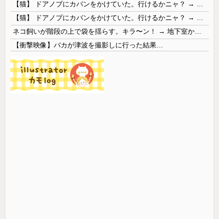
【猫】 ドアノブにカバンをかけていた。行けるかニャ？ → 猫はこうなります…
【猫】 ドアノブにカバンをかけていた。行けるかニャ？ → 猫はこうなります…
ネコ飼いが階段の上で袋を揺らす。キラ〜ン！ → 地下室からヤツが現れる…
【衝撃映像】バカが津波を撮影しに行った結果…