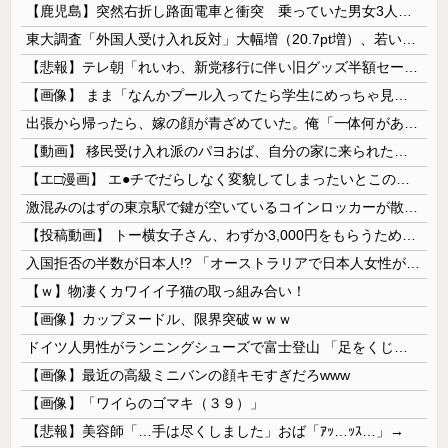
【鹿児島】突然右折し路面電車と衝突 乗っていた男女3人は車を放置しダッシュで逃走中
東大調査「外国人受け入れ反対」大幅増（20.7pt増）、若い世代で増加幅大
【悲報】テレ朝「れいわ、新党移行に伴い旧グッズ半額セール開催。でも『秘書給与疑惑』あるよね＾＾」
【画像】 まま「なんかプール入ってたら学生にめっちゃ見られたw」
出張から帰ったら、嫁の顔が青ざめていた。俺「一体何があったんだ？」嫁「…」→子供たちに話を聞くと…
【動画】 移民受け入れ派のパヨおば、自分の家に来られたら全力で拒否るｗｗｗｗｗｗｗｗｗｗｗｗ
【エ□漫画】 エ●チでだらしなく変貌してしまったいとこのお姉ちゃんにチン○ン搾り取られちゃうショタ君…！
激混みのはずの東京駅で鍵が空いているコインロッカーが散見、「ラッキー」と思って中を確認してみると……
【投稿動画】 トー横女子さん、わずか3,000円をもらうために大人のチ●ポをしゃぶってしまう…
入国拒否の半数が日本人!? 「オーストラリアで日本人女性が売春」
【ｗ】物凄くカワイイ子猫の取っ組み合い！
【画像】カップヌードル、限界突破ｗｗｗ
ドイツ人男性がランニングシューズで富士登山 「足をくじいて動けない」
【画像】最近の高級ミニバンの顔キモすぎだろwww
【画像】「ワイらのゴマキ（３９）」
【悲報】美容師「…手は尽くしました」おば「ｱｯ…ｯｽ…」→