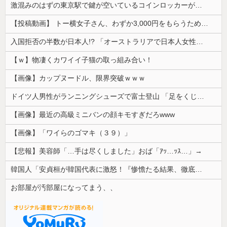
激混みのはずの東京駅で鍵が空いているコインロッカーが散見、「ラッキー」と思って中を確認してみると……
【投稿動画】 トー横女子さん、わずか3,000円をもらうために大人のチ●ポをしゃぶってしまう…
入国拒否の半数が日本人!? 「オーストラリアで日本人女性が売春」
【ｗ】物凄くカワイイ子猫の取っ組み合い！
【画像】カップヌードル、限界突破ｗｗｗ
ドイツ人男性がランニングシューズで富士登山 「足をくじいて動けない」
【画像】最近の高級ミニバンの顔キモすぎだろwww
【画像】「ワイらのゴマキ（３９）」
【悲報】美容師「…手は尽くしました」おば「ｱｯ…ｯｽ…」→
韓国人「安貞桓が韓国代表に激怒！『惨憺たる結果、徹底的な刷新が必要だ』と監督や協会を痛烈批判」
お部屋が汚部屋になってまう、、