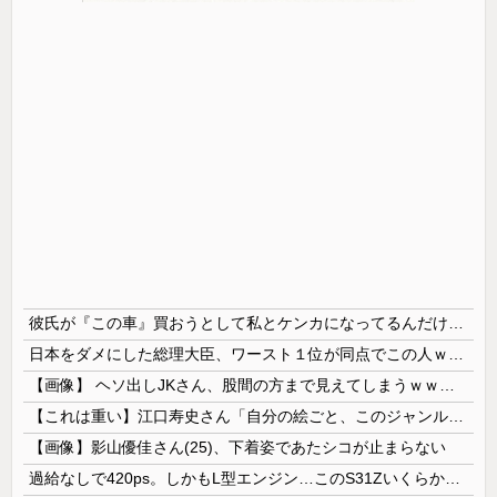
彼氏が『この車』買おうとして私とケンカになってるんだけどｗｗｗｗｗｗ
日本をダメにした総理大臣、ワースト１位が同点でこの人ｗｗｗｗｗｗ
【画像】 ヘソ出しJKさん、股間の方まで見えてしまうｗｗｗｗｗｗｗｗｗ
【これは重い】江口寿史さん「自分の絵ごと、このジャンルはそろそろ終わりかな」
【画像】影山優佳さん(25)、下着姿であたシコが止まらない
過給なしで420ps。しかもL型エンジン…このS31Zいくらかかってるんだ…