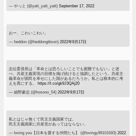
— やっと (@yatt_yatt_yatt)
September 17, 2022
おー、こわいこわい。
— heddon (@heddongibson)
2022年9月17日
志位委員長は「革命とは恐ろしいことでも困難でもない」と述
べ、共産主義実現の目標を掲げ続けると強調したという。共産主
義革命が国民を幸せにした国があるだろうか。私とは根本的に考
えを異にする。
https://t.co/gk9J3QAj20
— 細野豪志 (@hosono_54)
2022年9月17日
私とはじゃ無くて民主主義国家では。
民主主義国家に共産党があってはならない。
— loving you【日本を愛する仲間たち】 (@lovingy99101693)
2022