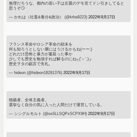
無理だろうな。都内の若い子は左翼のデモ見てドン引きしてると
思うぞ🙄
— かれは（社畜&養分&政治） (@krha9223)
2022年9月17日
フランス革命やロシア革命の顛末を
何も知ろうとしない層にはうけるかもね(ーー;)
どれだけ恐怖と暴力が蔓延った事か
少しでも歴史を勉強すれば解るのにね┐('～`;)┌
歴史ヲタの戯言で失礼。
— hideon (@hideon18291376)
2022年9月17日
独裁者、全体主義者。
選挙なく自分の気に入った人間だけで運営している。
— シングルモルト (@os5LLSQPxSCPX9H)
2022年9月17日