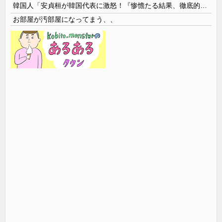
韓国人「安貞桓が韓国代表に激怒！『惨憺たる結果、徹底的な刷新が必要だ』と監督や協会を痛烈批判」
お部屋が汚部屋になってまう、、