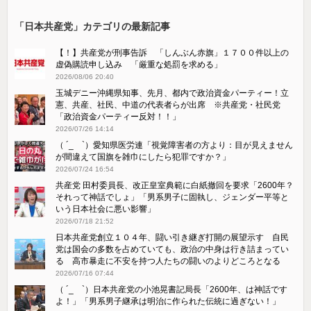
「日本共産党」カテゴリの最新記事
【！】共産党が刑事告訴 「しんぶん赤旗」１７００件以上の
虚偽購読申し込み 「厳重な処罰を求める」
2026/08/06 20:40
玉城デニー沖縄県知事、先月、都内で政治資金パーティー！立
憲、共産、社民、中道の代表者らが出席 ※共産党・社民党
「政治資金パーティー反対！！」
2026/07/26 14:14
（ ´_ゝ`）愛知県医労連「視覚障害者の方より：目が見えません
が間違えて国旗を雑巾にしたら犯罪ですか？」
2026/07/24 16:54
共産党 田村委員長、改正皇室典範に白紙撤回を要求「2600年？
それって神話でしょ」「男系男子に固執し、ジェンダー平等と
いう日本社会に悪い影響」
2026/07/18 21:52
日本共産党創立１０４年、闘い引き継ぎ打開の展望示す 自民
党は国会の多数を占めていても、政治の中身は行き詰まってい
る 高市暴走に不安を持つ人たちの闘いのよりどころとなる
2026/07/16 07:44
（ ´_ゝ`）日本共産党の小池晃書記局長「2600年、は神話です
よ！」「​男系男子継承は明治に作られた伝統に過ぎない！」