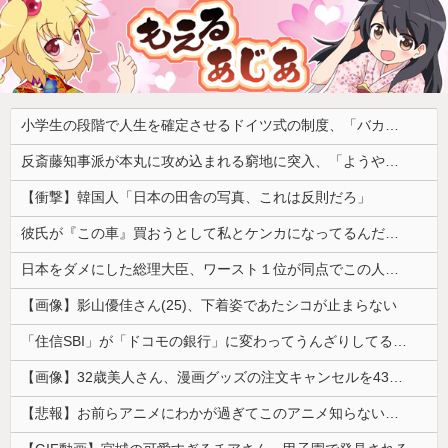
小学生の段階で人生を確定させるドイツ式の制度、「バカを振い落せるから合理的だ」と自惚れていた結果……
反斎藤知事派が本丸に攻め込まれる窮地に突入、「ようやく反撃のターンやね」と手際の良さに感心する人が続出中
【衝撃】韓国人「日本の田舎の写真、これは反則だろ」
彼氏が『この車』買おうとして私とケンカになってるんだけどｗｗｗｗｗｗ
日本をダメにした総理大臣、ワースト１位が同点でこの人ｗｗｗｗｗｗ
【画像】影山優佳さん(25)、下着姿であたシコが止まらない
「住信SBI」が「ドコモの銀行」に変わってうんざりしてるやつｗｗｗｗｗｗｗ
【画像】32歳美人さん、漫画グッズの注文キャンセルを43億円分繰り返しまくり逮捕
【悲報】お前らアニメにわかが過ぎてこのアニメ知らないｗｗｗｗｗ