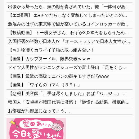
出張から帰ったら、嫁の顔が青ざめていた。俺「一体何があったんだ？」嫁「…」→子供たちに話を聞くと…
【エ□漫画】 エ●チでだらしなく変貌してしまったいとこのお姉ちゃんにチン○ン搾り取られちゃうショタ君…！
激混みのはずの東京駅で鍵が空いているコインロッカーが散見、「ラッキー」と思って中を確認してみると……
【投稿動画】 トー横女子さん、わずか3,000円をもらうために大人のチ●ポをしゃぶってしまう…
入国拒否の半数が日本人!? 「オーストラリアで日本人女性が売春」
【ｗ】物凄くカワイイ子猫の取っ組み合い！
【画像】カップヌードル、限界突破ｗｗｗ
ドイツ人男性がランニングシューズで富士登山 「足をくじいて動けない」
【画像】最近の高級ミニバンの顔キモすぎだろwww
【画像】「ワイらのゴマキ（３９）」
【悲報】美容師「…手は尽くしました」おば「ｱｯ…ｯｽ…」→
韓国人「安貞桓が韓国代表に激怒！『惨憺たる結果、徹底的な刷新が必要だ』と監督や協会を痛烈批判」
お部屋が汚部屋になってまう、、