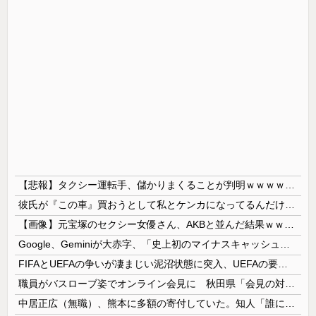
【悲報】タクシー運転手、儲かりまくることが判明ｗｗｗｗｗｗｗｗ
彼氏が『この車』買おうとして私とケンカになってるんだけどｗｗｗｗｗｗ
【画像】元宝塚のセクシー女優さん、AKBと並んだ結果ｗｗｗｗ
Google、Geminiが大赤字、「史上初のマイナスキャッシュフロー」に陥る
FIFAとUEFAの争いが凄まじい泥沼状態に突入、UEFAの要求を呑んだFIFAだったがUEFA側は強硬姿勢を崩さず……
職員がバスローブ姿でオンライン会見に 秋田県「会見の対応に問題があった」
中居正広（無職）、熊本に多額の寄付していた。知人「誰にも知られなくてもいい、と公表してない」