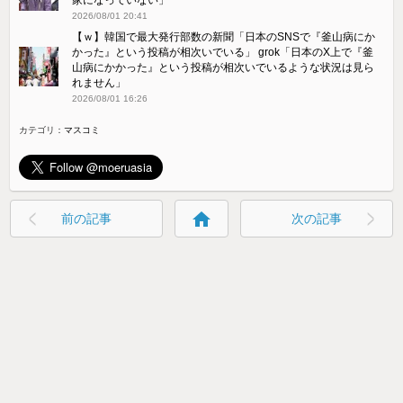
2026/08/01 20:41
【ｗ】韓国で最大発行部数の新聞「日本のSNSで『釜山病にか
かった』という投稿が相次いでいる」 grok「日本のX上で『釜
山病にかかった』という投稿が相次いでいるような状況は見ら
れません」
2026/08/01 16:26
カテゴリ：
マスコミ
home
前の記事
次の記事