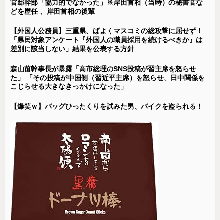
官邸幹部「協力的でなかった」※岸田首相（当時）の秘書官な
どを歴任 、岸田首相の後輩
【外国人公務員】三重県、ぱよくマスコミの総攻撃に屈せず！
「県民対象アンケート『外国人の職員採用を続けるべきか』は
差別に該当しない」結果を公表する方針
森山前幹事長が暴露「高市総理のSNS投稿が習主席を怒らせ
た」 「その投稿が中国側（習近平主席）を怒らせ、日中関係を
こじらせる大きなきっかけになった」
【爆笑ｗ】バッグひったくりを試みた男、バイクを盗られる！