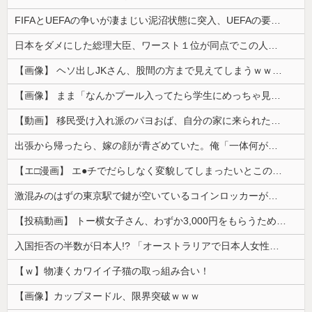
FIFAとUEFAの争いが凄まじい泥沼状態に突入、UEFAの要求を呑んだFIFAだったがUEFA側は強硬姿勢を崩さず……
日本をダメにした総理大臣、ワースト１位が同点でこの人ｗｗｗｗｗｗ
【画像】 ヘソ出しJKさん、股間の方まで見えてしまうｗｗｗｗｗｗｗｗｗ
【画像】 まま「なんかプール入ってたら学生にめっちゃ見られたw」
【動画】 移民受け入れ派のパヨおば、自分の家に来られたら全力で拒否るｗｗｗｗｗｗｗｗｗｗｗｗ
出張から帰ったら、嫁の顔が青ざめていた。俺「一体何があったんだ？」嫁「…」→子供たちに話を聞くと…
【エ□漫画】 エ●チでだらしなく変貌してしまったいとこのお姉ちゃんにチン○ン搾り取られちゃうショタ君…！
激混みのはずの東京駅で鍵が空いているコインロッカーが散見、「ラッキー」と思って中を確認してみると……
【投稿動画】 トー横女子さん、わずか3,000円をもらうために大人のチ●ポをしゃぶってしまう…
入国拒否の半数が日本人!? 「オーストラリアで日本人女性が売春」
【ｗ】物凄くカワイイ子猫の取っ組み合い！
【画像】カップヌードル、限界突破ｗｗｗ