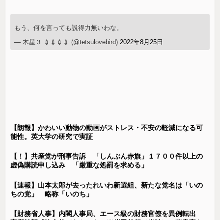
もう、何を言っても説得力無いわな。
— 木星３ 💉💉💉💉 (@tetsulovebird)
2022年8月25日
【朗報】かわいい動物の動画がストレス・不安の軽減になる可
能性。英大学の研究で実証
【！】共産党が刑事告訴 「しんぶん赤旗」１７００件以上の
虚偽購読申し込み 「厳重な処罰を求める」
【速報】山本太郎が去ったれいわ新選組、新たな党名は「いの
ちの党」 略称「いのち」
【財務省人事】内閣人事局、エース級の財務官僚を異例転出