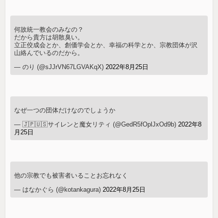
何故統一教会のみなの？
だから貴方は胡散臭い。
立正佼成会とか、創価学会とか、幸福の科学とか、宗教団体が沢
山絡んでいるのだから。
— のり (@sJJrVN67LGVAKqX)
2022年8月25日
なぜ一つの団体だけなのでしょうか
— 🇯🇵🇺🇸サイレンと魔女リティ (@GedR5fOplJxOd9b)
2022年8
月25日
他の宗教でも被害者いることお忘れなく
— はなかぐら (@kotankagura)
2022年8月25日