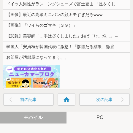
ドイツ人男性がランニングシューズで富士登山 「足をくじいて動けない」
【画像】最近の高級ミニバンの顔キモすぎだろwww
【画像】「ワイらのゴマキ（３９）」
【悲報】美容師「…手は尽くしました」おば「ｱｯ…ｯｽ…」→
韓国人「安貞桓が韓国代表に激怒！『惨憺たる結果、徹底的な刷新が必要だ』と監督や協会を痛烈批判」
お部屋が汚部屋になってまう、、
home
前の記事
次の記事
モバイル
PC