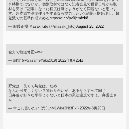
き時期ではないか。個別取材ではなく記者会見で世界日報から取
材を受けて記事になった程度は避けようがなく問題ないと思いま
す。超党派で基準作りをするなら協力したい>紀藤正樹弁護士、超
党派での基準作成求める
https://t.co/pv0jcmfzk8
— 紀藤正樹 MasakiKito (@masaki_kito)
August 25, 2022
全力で軌道修正www
— 細雪 (@SasameYuki2019)
2022年8月25日
野党は 良くて与党は、だめ
なんか可笑しくない？関わり合いが、あるならすべて同じ
日弁連が好きな平等じゃないと日本の憲法違反ですよ。弁護士さ
ん
— すこし言いたい (@JLhM1Wke3Nt3Pkj)
2022年8月25日