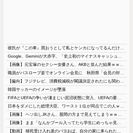
彼氏が『この車』買おうとして私とケンカになってるんだけどｗｗｗｗｗｗ
Google、Geminiが大赤字、「史上初のマイナスキャッシュフロー」に陥る
【画像】元宝塚のセクシー女優さん、AKBと並んだ結果ｗｗｗｗ
職員がバスローブ姿でオンライン会見に 秋田県「会見の対応に問題があった」
【偏向】フジテレビ、消費税減税が閣議決定されたにも関わらず、消費税減税に反対する大学生を用意して印象操作
韓国サッカーのイメージが墜落
FIFAとUEFAの争いが凄まじい泥沼状態に突入、UEFAの要求を呑んだFIFAだったがUEFA側は強硬姿勢を崩さず……
日本をダメにした総理大臣、ワースト１位が同点でこの人ｗｗｗｗｗｗ
【画像】 ヘソ出しJKさん、股間の方まで見えてしまうｗｗｗｗｗｗｗｗｗ
【画像】 まま「なんかプール入ってたら学生にめっちゃ見られたw」
【動画】 移民受け入れ派のパヨおば、自分の家に来られたら全力で拒否るｗｗｗｗｗｗｗｗｗｗｗｗ