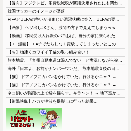
【偏向】フジテレビ、消費税減税が閣議決定されたにも関わらず、消費税減税に反対する大学生を用意して印象操作
韓国サッカーのイメージが墜落
FIFAとUEFAの争いが凄まじい泥沼状態に突入、UEFAの要求を呑んだFIFAだったがUEFA側は強硬姿勢を崩さず……
【画像】 ヘソ出しJKさん、股間の方まで見えてしまうｗｗｗｗｗｗｗｗｗ
【動画】 移民受け入れ派のパヨおば、自分の家に来られたら全力で拒否るｗｗｗｗｗｗｗｗｗｗｗｗ
【エ□漫画】 エ●チでだらしなく変貌してしまったいとこのお姉ちゃんにチン○ン搾り取られちゃうショタ君…！
【ｗ】物凄くカワイイ子猫の取っ組み合い！
熊本地震、「九州自動車道は混んでない」と実況しながら被災地へ向かう有名アナなどに批判殺到 全国紙記者「最新の状況をいち早く伝えることは報道機関としての責務」「情報を取り上げることには大きな意義がある」
海外「日本よ、お前がナンバーワンだ」 熊本地震直後の日本の対応のスピードに世界が衝撃
【猫】 ドアノブにカバンをかけていた。行けるかニャ？ → 猫はこうなります…
【猫】 ドアノブにカバンをかけていた。行けるかニャ？ → 猫はこうなります…
ネコ飼いが階段の上で袋を揺らす。キラ〜ン！ → 地下室からヤツが現れる…
【衝撃映像】バカが津波を撮影しに行った結果…