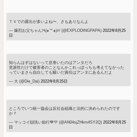
ＴＶでの露出が多いよね〜、さもありなんよ
— 爆烈お父ちゃん\٩(๑`^´๑)۶/ (@EXPLODINGPAPA)
2022年8月25
日
知らんはずはないって息巻いたのはアンタだろ
党派性だけで被害者のことなんかこれっぽっちも考えてなかった
っていまさら自白しても騒いだ責任はアンタにあるんだよ
— 大 (@Die_Dai)
2022年8月25日
ところでいつ統一協会は反社会組織と法的に決められたのです
か？
— マッコイ🙌洗い励行💙💛 (@AN04sjZHkm4SY2Q)
2022年8月25
日