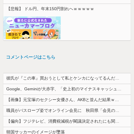
【悲報】 ドル円、年末150円割れへｗｗｗｗｗ
コメントページはこちら
彼氏が『この車』買おうとして私とケンカになってるんだけどｗｗｗｗｗｗ
Google、Geminiが大赤字、「史上初のマイナスキャッシュフロー」に陥る
【画像】元宝塚のセクシー女優さん、AKBと並んだ結果ｗｗｗｗ
職員がバスローブ姿でオンライン会見に 秋田県「会見の対応に問題があった」
【偏向】フジテレビ、消費税減税が閣議決定されたにも関わらず、消費税減税に反対する大学生を用意して印象操作
韓国サッカーのイメージが墜落