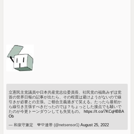
立憲民主党議員や日本共産党志位委員長、社民党の福島みずほ党
首の世界日報の記事が出たら、その程度は避けようがないので線
引きが必要との主張。ご都合主義過ぎて笑える。たったら最初か
ら線引き主張すべきだったのでは？ちょっとした接点でも騒いで
たのが今更トーンダウンしても失笑もの。
https://t.co/7KCqHBBA
Ob
— 和泉守兼定 💙💛連帯 (@netsensor1)
August 25, 2022