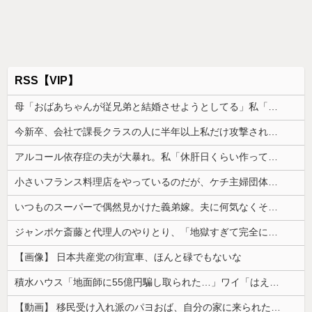
RSS【VIP】
母「おばあちゃんが従兄弟と結婚させようとしてる」私「ちょうどいい、その話利用するわ」→3日後にまさかの展開…
今新卒、会社で課長クラスの人に半年以上私だけ攻撃され続けた。精神的にも身体的にも参ってしまった
アルコール依存症の夫が大暴れ。私「休肝日くらい作ってよ」夫「必要ない！」→大暴れする夫を見たウトメに真実を話した結果…
小さいフランス料理店をやっているのだが、ケチ主婦団体に「子持ちの主婦を大事にしないと店は潰れる･･･」云々色々言われてしまい...
いつものスーパーで偶然見かけた義弟嫁。夫に何気なくその話しただけなのに、そこから妙な空気になってしまい…
ジャンポケ斎藤と代理人のやりとり、「地獄すぎて完全にコントになってる……」と衝撃を受ける人が続出中
【画像】 日本共産党の街宣車、ほんと碌でもないな
積水ハウス「地面師に55億円騙し取られた…」ワイ「はえーかわいそう…会社滅茶苦茶やろなぁ」
【動画】 移民受け入れ派のパヨおば、自分の家に来られたら全力で拒否るｗｗｗｗｗｗｗｗｗｗｗｗ