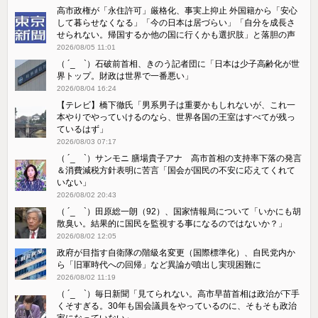
高市政権が「永住許可」厳格化、事実上抑止 外国籍から「安心
して暮らせなくなる」「今の日本は居づらい」「自分を成長さ
せられない。帰国するか他の国に行くかも選択肢」と落胆の声
2026/08/05 11:01
（ ´_ゝ`）石破前首相、きのう記者団に「日本は少子高齢化が世
界トップ。財政は世界で一番悪い」
2026/08/04 16:24
【テレビ】橋下徹氏「男系男子は重要かもしれないが、これ一
本やりでやっていけるのなら、世界各国の王室はすべてが残っ
ているはず」
2026/08/03 07:17
（ ´_ゝ`）サンモニ 膳場貴子アナ 高市首相の支持率下落の発言
＆消費減税方針表明に苦言「国会が国民の不安に応えてくれて
いない」
2026/08/02 20:43
（ ´_ゝ`）田原総一朗（92）、国家情報局について「いかにも胡
散臭い。結果的に国民を監視する事になるのではないか？」
2026/08/02 12:05
政府が目指す自衛隊の階級名変更（国際標準化）、自民党内か
ら「旧軍時代への回帰」など異論が噴出し実現困難に
2026/08/02 11:19
（ ´_ゝ`）毎日新聞「見てられない。高市早苗首相は政治が下手
くそすぎる。30年も国会議員をやっているのに、そもそも政治
家になっていない」