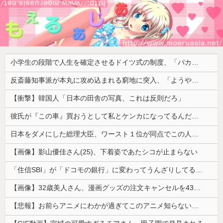
小学生の段階で人生を確定させるドイツ式の制度、「バカを振い落せるから合理的だ」と自惚れていた結果……
反斎藤知事派が本丸に攻め込まれる窮地に突入、「ようやく反撃のターンやね」と手際の良さに感心する人が続出中
【衝撃】韓国人「日本の田舎の写真、これは反則だろ」
彼氏が『この車』買おうとして私とケンカになってるんだけどｗｗｗｗｗｗ
日本をダメにした総理大臣、ワースト１位が同点でこの人ｗｗｗｗｗｗ
【画像】影山優佳さん(25)、下着姿であたシコが止まらない
「住信SBI」が「ドコモの銀行」に変わってうんざりしてるやつｗｗｗｗｗｗｗ
【画像】32歳美人さん、漫画グッズの注文キャンセルを43億円分繰り返しまくり逮捕
【悲報】お前らアニメにわかが過ぎてこのアニメ知らないｗｗｗｗｗ