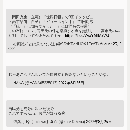
・岡田克也（立憲）『世界日報』で3回インタビュー
・高市早苗（自民）『ビューポイント』で1回対談
（「統一とは知らなかった」とほぼ同時の報道）
この2件について岡田氏の件を指摘する声を無視して、高市氏のみ
批判しておいて今更それですか…
https://t.co/VvxYM8A7WJ
— 心頭滅却とは果てない道 (@SSsKRgNHOXJEzAT)
August 25, 2
022
じゃあさんざん叩いてた自民党も問題ないということやな。
— HANA (@HANA65235017)
2022年8月25日
自民党を充分に叩いた後で
これですもんね。お里が知れる🤬
— 🌸葉月 玲【Fellows】🎩🐴 (@ken46shirou)
2022年8月25日