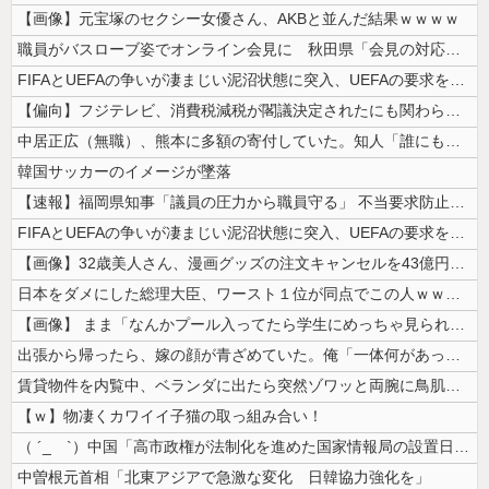
【画像】元宝塚のセクシー女優さん、AKBと並んだ結果ｗｗｗｗ
職員がバスローブ姿でオンライン会見に 秋田県「会見の対応に問題があった...
FIFAとUEFAの争いが凄まじい泥沼状態に突入、UEFAの要求を呑ん...
【偏向】フジテレビ、消費税減税が閣議決定されたにも関わらず、消費税減税...
中居正広（無職）、熊本に多額の寄付していた。知人「誰にも知られなくても...
韓国サッカーのイメージが墜落
【速報】福岡県知事「議員の圧力から職員守る」 不当要求防止の条例策定へ
FIFAとUEFAの争いが凄まじい泥沼状態に突入、UEFAの要求を呑ん...
【画像】32歳美人さん、漫画グッズの注文キャンセルを43億円分繰り返し...
日本をダメにした総理大臣、ワースト１位が同点でこの人ｗｗｗｗｗｗ
【画像】 まま「なんかプール入ってたら学生にめっちゃ見られたw」
出張から帰ったら、嫁の顔が青ざめていた。俺「一体何があったんだ？」嫁「...
賃貸物件を内覧中、ベランダに出たら突然ゾワッと両腕に鳥肌が出た。「やっ...
【ｗ】物凄くカワイイ子猫の取っ組み合い！
（ ´_ゝ`）中国「高市政権が法制化を進めた国家情報局の設置日が7月3...
中曽根元首相「北東アジアで急激な変化 日韓協力強化を」