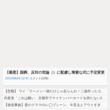
【最悪】国葬、反対の世論（）に配慮し簡素な式に予定変更
2022/08/24 12:41
コメント(109)
【悲報】 ワイ「ラーメン一袋だけじゃ足らんわ！二袋作ったろ！」→結果ｗ...
共産党「これは酷い…京都市でマイナンバーカードを持たない29万人がポイ...
【放送事故】昔のドラマのレ◯プシーン、今見るとアウトすぎる・・・