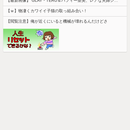
【最新画像】 GLAY・TERU＆パフィー亜美、レアな夫婦ショットを公開してしまう！
【ｗ】物凄くカワイイ子猫の取っ組み合い！
【閲覧注意】俺が近くにいると機械が壊れるんだけどさ