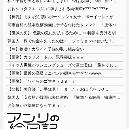
私の不倫が夫と娘にバレてしまい、今はお情けで家に置いてもらっている状態です。行為を娘に見られていたなんて全く気付きませんでした。娘の「汚...
おねショタ？エ□ガキに孕まされる両儀式♥️????♥️????♥️
【神乳】 脱いだら凄いボーイッシュ女子、ボーイッシュがどうでも良くなる ”お○ぱい” がこちらｗｗｗｗｗ
高市首相の熊本視察動画にケチを付けたタレント、「正体バレバレよな」と黒電話の呼び方であっさりと……
【鬼滅の刃】 色欲の鬼に対抗するためにエ□特訓を受ける胡蝶しのぶ…！クールなしのぶが快楽に抗えず翻弄されちゃう…
韓国人「株でお金を失ったのはイ・ジェミョンのせいだ！」として支持率が右肩下がりに……まあ、本当にその側面があるので救えないんですが
【ｗ】物凄くカワイイ子猫の取っ組み合い！
【画像】カップヌードル、限界突破ｗｗｗ
ドイツ人男性がランニングシューズで富士登山 「足をくじいて動けない」
【画像】最近の高級ミニバンの顔キモすぎだろwww
【画像】「ワイらのゴマキ（３９）」
【悲報】美容師「…手は尽くしました」おば「ｱｯ…ｯｽ…」→
韓国人「安貞桓が韓国代表に激怒！『惨憺たる結果、徹底的な刷新が必要だ』と監督や協会を痛烈批判」
お部屋が汚部屋になってまう、、