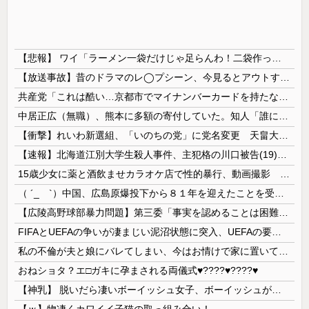
【悲報】 ワイ「ラーメン一袋だけじゃ足らんわ！二袋作ったろ！」→結果ｗｗｗ
【放送事故】昔のドラマのレ◯プシーン、今見るとアウトすぎる・・・
共産党「これは酷い…京都市でマイナンバーカードを持たない29万人がポイント給付事業から排除された」
中居正広（無職）、熊本に多額の寄付していた。知人「誰にも知られなくてもいい、と公表してない」
【衝撃】れいわ新選組、「いのちの党」に党名変更 天畠大輔氏が共同代表へ
【速報】北海道江別大学生殺人事件、主犯格の川口被告(19)に無期懲役の判決
15歳少女に薬と酒飲ませカラオケ店で性的暴行、動画撮影 54歳無職を再逮捕 動画770本も見つかる
（ ´_ゝ`）中国、広島原爆投下から８１年を迎えたことを受け「日本は原爆被害者の立場で同情を買おうとするのを止めろ」
【広陵高野球部暴力問題】第三委「事実を認めることは困難」元部員「SNS開示請求開始」犯人として晒してた人達に損害賠償請求訴訟を起こす方針
FIFAとUEFAの争いが凄まじい泥沼状態に突入、UEFAの要求を呑んだFIFAだったがUEFA側は強硬姿勢を崩さず……
私の不倫が夫と娘にバレてしまい、今はお情けで家に置いてもらっている状態です。行為を娘に見られていたなんて全く気付きませんでした。娘の「汚...
おねショタ？エ□ガキに孕まされる両儀式♥️????♥️????♥️
【神乳】 脱いだら凄いボーイッシュ女子、ボーイッシュがどうでも良くなる ”お○ぱい” がこちらｗｗｗｗｗ
【ｗ】物凄くカワイイ子猫の取っ組み合い！