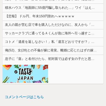
積水ハウス「地面師に55億円騙し取られた…」ワイ「はえーかわいそう…会社滅茶苦茶やろなぁ」
【悲報】 ドル円、年末150円割れへｗｗｗｗｗ
友人の親が営む店で車を購入しただけなのに、友人から「裏切った」と責められるようになった理由が理解できず…
サッカークラブに通ってるＡくんが急に海外へ引っ越すことに。一番仲良くしてた息子がショックを受けて...
コトメ「遺産を返しなさい！」私「遺言どおりですが？」→夫の遺産を巡る話し合いが思わぬ展開になって…
俺(52)、女(28)との不倫が嫁に発覚。離婚に応じたはずの嫁からエグすぎる攻撃が恐ろしすぎる
息子に『葵』と名付けたら、初対面では必ず女の子だと思われる。同じ名前でも避けられなかった勘違いとは…
コメントページはこちら