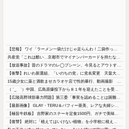
【悲報】 ワイ「ラーメン一袋だけじゃ足らんわ！二袋作ったろ！」→結果ｗｗｗ
共産党「これは酷い…京都市でマイナンバーカードを持たない29万人がポイント給付事業から排除された」
【放送事故】昔のドラマのレ◯プシーン、今見るとアウトすぎる・・・
【衝撃】れいわ新選組、「いのちの党」に党名変更 天畠大輔氏が共同代表へ
15歳少女に薬と酒飲ませカラオケ店で性的暴行、動画撮影 54歳無職を再逮捕 動画770本も見つかる
（ ´_ゝ`）中国、広島原爆投下から８１年を迎えたことを受け「日本は原爆被害者の立場で同情を買おうとするのを止めろ」
【広陵高野球部暴力問題】第三委「事実を認めることは困難」元部員「SNS開示請求開始」犯人として晒してた人達に損害賠償請求訴訟を起こす方針
【最新画像】 GLAY・TERU＆パフィー亜美、レアな夫婦ショットを公開してしまう！
【極旨牛鉄板】 吉野家のステーキ定食1500円、ガチで美味そうｗｗｗ
【復讐】 絶対に「植えてはいけない植物」を小学校に植えた→20年経って見に行くと…「！？」衝撃の光景が・・・