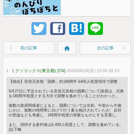
home
前の記事
次の記事
1:
ミクソコックス(東京都) [CN]
2022/08/24(水) 12:06:28.13
【独自】安倍元首相「国葬」約1時間半 6400人程度招待で調整
9月27日に予定されている安倍元首相の国葬について政府は、式典
を1時間半程度とする方向で調整を進めていることがわかった。
複数の政府関係者によると、国葬については当初、午前から午後
にかけ、複数の時間帯に分けて行う案も検討されていたが、反対
の世論なども考慮し、1時間半程度の簡素なものとする見通し。
また、招待する参列者は6,400人程度として、調整を進めている。
(以下略