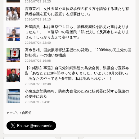
2026/07/27 18:25
高市首相「女性天皇や皇位継承権の在り方を議論する新たな有
識者会議を直ちに設置する必要はない」
2026/07/27 14:15
岩屋議員「私は選挙中１回も、消費税減税を訴えた事はありま
っせん！」 ※選挙中の岩屋氏「私は決して反高市じゃありま
せん！しっかり支えて参ります」
2026/07/24 22:40
高市首相、国旗損壊罪法案提出の背景に 「2009年の民主党の国
旗軽視」への強い危機感
2026/07/23 16:08
【沖縄県知事選】自民党沖縄県連の島袋会長、県議会で宣戦布
告「あなたとは8年間やって参りました、いよいよ9月の戦い」
「あなたのやってきた8年間、私は認められない！！」
2026/07/20 16:38
小泉進次郎防衛相、防衛力強化のために核兵器に関する議論の
必要性に言及
2026/07/19 04:01
カテゴリ：
自民党