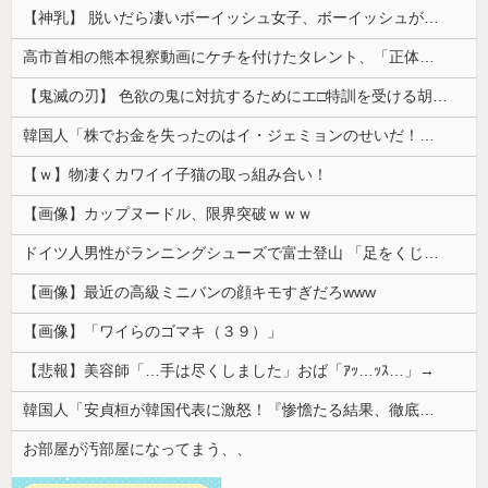
【神乳】 脱いだら凄いボーイッシュ女子、ボーイッシュがどうでも良くなる ”お○ぱい” がこちらｗｗｗｗｗ
高市首相の熊本視察動画にケチを付けたタレント、「正体バレバレよな」と黒電話の呼び方であっさりと……
【鬼滅の刃】 色欲の鬼に対抗するためにエ□特訓を受ける胡蝶しのぶ…！クールなしのぶが快楽に抗えず翻弄されちゃう…
韓国人「株でお金を失ったのはイ・ジェミョンのせいだ！」として支持率が右肩下がりに……まあ、本当にその側面があるので救えないんですが
【ｗ】物凄くカワイイ子猫の取っ組み合い！
【画像】カップヌードル、限界突破ｗｗｗ
ドイツ人男性がランニングシューズで富士登山 「足をくじいて動けない」
【画像】最近の高級ミニバンの顔キモすぎだろwww
【画像】「ワイらのゴマキ（３９）」
【悲報】美容師「…手は尽くしました」おば「ｱｯ…ｯｽ…」→
韓国人「安貞桓が韓国代表に激怒！『惨憺たる結果、徹底的な刷新が必要だ』と監督や協会を痛烈批判」
お部屋が汚部屋になってまう、、