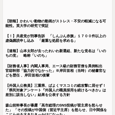
【朗報】かわいい動物の動画がストレス・不安の軽減になる可
能性。英大学の研究で実証
【！】共産党が刑事告訴 「しんぶん赤旗」１７００件以上の
虚偽購読申し込み 「厳重な処罰を求める」
【速報】山本太郎が去ったれいわ新選組、新たな党名は「いの
ちの党」 略称「いのち」
【財務省人事】内閣人事局、エース級の財務官僚を異例転出
官邸幹部「協力的でなかった」※岸田首相（当時）の秘書官な
どを歴任 、岸田首相の後輩
【外国人公務員】三重県、ぱよくマスコミの総攻撃に屈せず！
「県民対象アンケート『外国人の職員採用を続けるべきか』は
差別に該当しない」結果を公表する方針
森山前幹事長が暴露「高市総理のSNS投稿が習主席を怒らせ
た」 「その投稿が中国側（習近平主席）を怒らせ、日中関係を
こじらせる大きなきっかけになった」