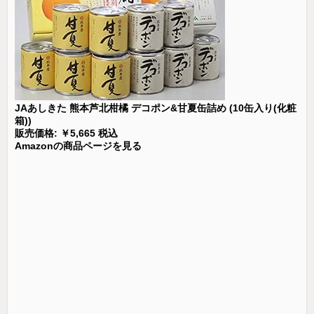
JAあしきた 熊本芦北柑橘 デコポン&甘夏缶詰め (10缶入り(化粧
箱))
販売価格: ￥5,665 税込
Amazonの商品ページを見る