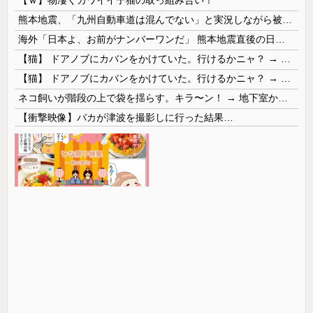
熊本地震、「九州自動車道は混んでない」と実況しながら被災地へ向かう有名アナなどに批判殺到 全国紙記者「最新の状況をいち早く伝えることは報道機関としての責務」「情報を取り上げることには大きな意義がある」
海外「日本よ、お前がナンバーワンだ」 熊本地震直後の日本の対応のスピードに世界が衝撃
【猫】 ドアノブにカバンをかけていた。行けるかニャ？ → 猫はこうなります…
【猫】 ドアノブにカバンをかけていた。行けるかニャ？ → 猫はこうなります…
ネコ飼いが階段の上で袋を揺らす。キラ〜ン！ → 地下室からヤツが現れる…
【衝撃映像】バカが津波を撮影しに行った結果…