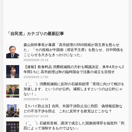
「自民党」カテゴリの最新記事
森山前幹事長が暴露「高市総理のSNS投稿が習主席を怒らせ
た」 「その投稿が中国側（習近平主席）を怒らせ、日中関係を
こじらせる大きなきっかけになった」
2026/08/06 15:14
【速報】飲食料品 消費税減税の方針を閣議決定、来年4月から2
年間1％に 高市総理は秋の臨時国会で法案の成立を目指す
2026/08/05 17:50
（ ´_ゝ`）消費税減税に反対の石破前総理「実現に向けて検討を
加速します、というのが公約。減税しますというのは公約じゃ
ない！」
2026/08/05 14:59
【スパイ防止法】自民、外国干渉防止法に刑罰 偽情報拡散な
どの不当干渉を防止 これに反対する政党はどこかな？
2026/07/27 22:05
（ ´_ゝ`）石破前首相、講演で成立した国旗損壊罪を猛批判「刑
罰によって強制するものではない」