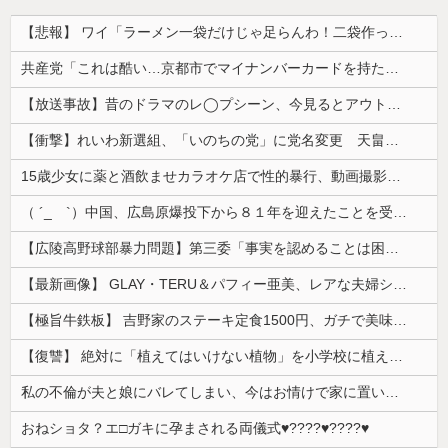
【悲報】 ワイ「ラーメン一袋だけじゃ足らんわ！二袋作ったろ！」→結果ｗｗｗ
共産党「これは酷い…京都市でマイナンバーカードを持たない29万人がポイント給付事業から排除された」
【放送事故】昔のドラマのレ◯プシーン、今見るとアウトすぎる・・・
【衝撃】れいわ新選組、「いのちの党」に党名変更 天畠大輔氏が共同代表へ
15歳少女に薬と酒飲ませカラオケ店で性的暴行、動画撮影 54歳無職を再逮捕 動画770本も見つかる
（ ´_ゝ`）中国、広島原爆投下から８１年を迎えたことを受け「日本は原爆被害者の立場で同情を買おうとするのを止めろ」
【広陵高野球部暴力問題】第三委「事実を認めることは困難」元部員「SNS開示請求開始」犯人として晒してた人達に損害賠償請求訴訟を起こす方針
【最新画像】 GLAY・TERU＆パフィー亜美、レアな夫婦ショットを公開してしまう！
【極旨牛鉄板】 吉野家のステーキ定食1500円、ガチで美味そうｗｗｗ
【復讐】 絶対に「植えてはいけない植物」を小学校に植えた→20年経って見に行くと…「！？」衝撃の光景が・・・
私の不倫が夫と娘にバレてしまい、今はお情けで家に置いてもらっている状態です。行為を娘に見られていたなんて全く気付きませんでした。娘の「汚...
おねショタ？エ□ガキに孕まされる両儀式♥️????♥️????♥️