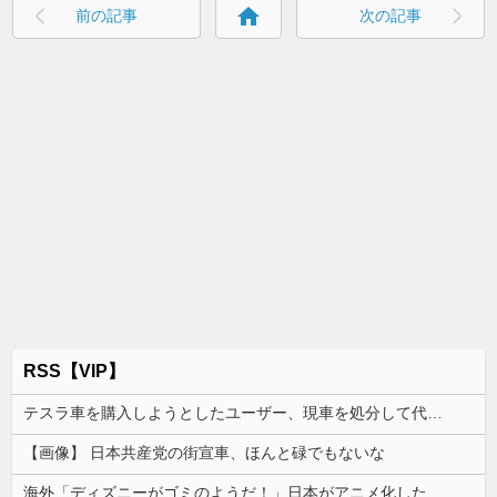
home
前の記事
次の記事
RSS【VIP】
テスラ車を購入しようとしたユーザー、現車を処分して代金を支払い、平日の納車日に予定を合わせた結果……
【画像】 日本共産党の街宣車、ほんと碌でもないな
海外「ディズニーがゴミのようだ！」日本がアニメ化した米人気SF作品に絶賛の声が殺到中