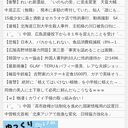
【衝撃】れいわ新選組、「いのちの党」に党名変更 天畠大輔氏が共同代表へ
中居正広（無職）、熊本に多額の寄付していた。知人「誰にも知られなくても...
15歳少女に薬と酒飲ませカラオケ店で性的暴行、動画撮影 54歳無職を再...
【速報】北海道江別大学生殺人事件、主犯格の川口被告(19)に無期懲役の...
（ ´_ゝ`）中国、広島原爆投下から８１年を迎えたことを受け「日本は原...
【悲報】日本人、バカかもしれない。食品消費税減税（8%→1%）に93....
【広陵高野球部暴力問題】第三委「事実を認めることは困難」元部員「SNS...
【韓国サッカー協会】外国人審判約10人に性的接待か 計1496回、約2...
【最新画像】 GLAY・TERU＆パフィー亜美、レアな夫婦ショットを公...
【極旨牛鉄板】 吉野家のステーキ定食1500円、ガチで美味そうｗｗｗ
【復讐】 絶対に「植えてはいけない植物」を小学校に植えた→20年経って...
同僚の美人に土下座して必死に頼んだらこうなるｗｗｗ
【ｗ】物凄くカワイイ子猫の取っ組み合い！
（ ´_ゝ`）中国「高市政権が法制化を進めた国家情報局の設置日が7月3...
中曽根元首相「北東アジアで急激な変化 日韓協力強化を」