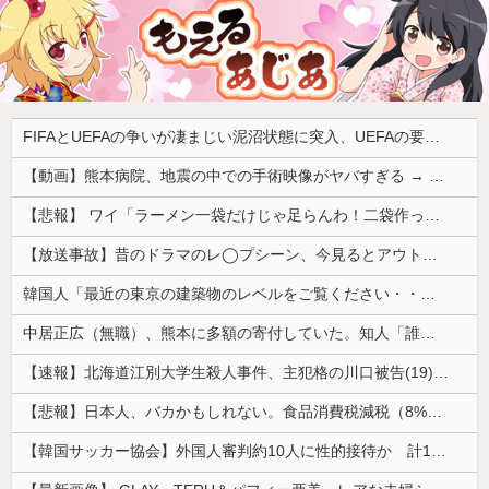
FIFAとUEFAの争いが凄まじい泥沼状態に突入、UEFAの要求を呑んだFIFAだったがUEFA側は強硬姿勢を崩さず……
【動画】熊本病院、地震の中での手術映像がヤバすぎる → 医療機器が飛び交う激震の中で患者を全身で庇う医師らの咄嗟の行動に世界中から絶賛の嵐
【悲報】 ワイ「ラーメン一袋だけじゃ足らんわ！二袋作ったろ！」→結果ｗｗｗ
【放送事故】昔のドラマのレ◯プシーン、今見るとアウトすぎる・・・
韓国人「最近の東京の建築物のレベルをご覧ください・・・」
中居正広（無職）、熊本に多額の寄付していた。知人「誰にも知られなくてもいい、と公表してない」
【速報】北海道江別大学生殺人事件、主犯格の川口被告(19)に無期懲役の判決
【悲報】日本人、バカかもしれない。食品消費税減税（8%→1%）に93.2%の国民が賛成してしまう
【韓国サッカー協会】外国人審判約10人に性的接待か 計1496回、約2億ウォン（約2200万円）