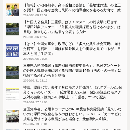
【朗報】小池都知事、高市首相と会談し「墓地埋葬法」の改正
を要請 国と都が連携し民間への指導強化を進める方向で一致
2026/08/08 17:59
【外国人公務員】三重県、ぱよくマスコミの総攻撃に屈せず！
「県民対象アンケート『外国人の職員採用を続けるべきか』は
差別に該当しない」結果を公表する方針
2026/08/06 16:52
【は？】全国知事会、政府などに「多文化共生社会実現に向け
た提言」を提出 「国は在留外国人を労働者と見ているが、日
本人と同じ生活者」
2026/08/06 01:34
三重県の諮問機関（県差別解消調整委員会）、県民アンケート
の外国人職員採用に関する設問が憲法14条（法の下の平等）に
抵触する恐れがあると指摘
2026/07/31 22:19
神奈川県藤沢市、去年７月にモスク開発許可（25mプール2.5個
分くらいのサイズ） → 反対署名3万人超、藤沢市議会にモスク
反対の請願・陳情が40件以上 → 市議会、すべて否決
2026/07/27 01:06
全国知事会、公用車カーナビのNHK受信料免除要請「見ていな
いのに県民の税金を払うのはおかしい」→ ＮＨＫ「カーナビに
放送を受信できる機能がある場合は、受信契約の対象」
2026/07/19 08:01