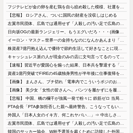
フジテレビが金の卵を産む鶏を自ら絞め殺した模様、社運を賭けたドル箱コンテンツが御蔵入りになってしまい……
【悲報】 ロシアさん、ついに国民の財産を没収しはじめる
左翼市民団体、広島では通用せず「人殺しの汚い足で広島の土を踏むな！」→広島県民「お前らの方が汚いんじゃ！」「ワシらが広島県民じゃ」
日向坂OGの最新ランジェリー、もうエグいだろ・・・(画像どーん)
イーロン・マスク←世界一の金持ちなのになんかあんまり「羨ましい」と感じない理由
株資産7億円抱え込んで優待で節約生活して好きなことに現金使わないまま死んでく人の最後の言葉
キャッシュレス派の人が現金のみの店に文句言ってるのってどう思う？
【速報】習近平が愛国心を煽った結果、日本兵を撃退する「抗日テーマパーク」が各地で人気 1000人超が軍服姿で一斉突撃！
資産1億円突破でFIREの45歳独身男性が半年後に仕事復帰を決意した「1通の通知」
【画像】 まんさん、ブチ切れ「電車内でこういうポジのおじ、ガチでイラネ」→
【画像】 美少女「女性の皆さんへ。パンツを履かずにを履いてみてください」
【悲報】 中国、橋の欄干が強風一発で粉々に 鉄筋ゼロ 当局「接着剤でくっつけただけ」「正常で、品質問題はない」
PTA会長「PTA参加拒否した親へ最終警告。こうなってもいい？」
外国人「日本人女のイキ方、何これヤバい…」⇒ 中出しされ痙攣する姿が海外で話題に
左翼市民団体、広島では通用せず「人殺しの汚い足で広島の土を踏むな！」→広島県民「お前らの方が汚いんじゃ！」「ワシらが広島県民じゃ」
韓国のサッカー協会、W杯予選等を裁くために訪韓した外国人審判を「性接待」していた……大して強くもないチームが潤沢な予算を持ってりゃそうなるわな