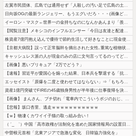
左翼市民団体、広島では通用せず「人殺しの汚い足で広島の土を踏むな！」→...
日向坂OGの最新ランジェリー、もうエグいだろ・・・(画像どーん)
イーロン・マスク←世界一の金持ちなのになんかあんまり「羨ましい」と感じ...
【閲覧注意】メキシコのインフルエンサー「今日は友達と配達員のアルバイト...
株資産7億円抱え込んで優待で節約生活して好きなことに現金使わないまま死...
【京都大病院】誤って正常脳幹を摘出された女性､重篤な植物状態だが意識は...
キャッシュレス派の人が現金のみの店に文句言ってるのってどう思う？
【画像】悪いプリキュア「2万でどう？」
【速報】習近平が愛国心を煽った結果、日本兵を撃退する「抗日テーマパーク...
エッセイスト「原爆を二度と使わせてはならない」⇒「もちろん中国の核も非...
資産1億円突破でFIREの45歳独身男性が半年後に仕事復帰を決意した「...
【画像】 まんさん、ブチ切れ「電車内でこういうポジのおじ、ガチでイラネ...
【悲報】坂口杏里、逃走ｗｗｗｗｗｗｗｗｗｗｗ
【ｗ】物凄くカワイイ子猫の取っ組み合い！
（ ´_ゝ`）中国「高市政権が法制化を進めた国家情報局の設置日が7月3...
中曽根元首相「北東アジアで急激な変化 日韓協力強化を」