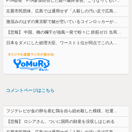
PTA会長「PTA参加拒否した親へ最終警告。こうなってもいい？」
左翼市民団体、広島では通用せず「人殺しの汚い足で広島の土を踏むな！」→広島県民「お前らの方が汚いんじゃ！」「ワシらが広島県民じゃ」
激混みのはずの東京駅で鍵が空いているコインロッカーが散見、「ラッキー」と思って中を確認してみると……
【悲報】 中国、橋の欄干が強風一発で粉々に 鉄筋ゼロ 当局「接着剤でくっつけただけ」「正常で、品質問題はない」
日本をダメにした総理大臣、ワースト１位が同点でこの人ｗｗｗｗｗｗ
コメントページはこちら
フジテレビが金の卵を産む鶏を自ら絞め殺した模様、社運を賭けたドル箱コンテンツが御蔵入りになってしまい……
【悲報】 ロシアさん、ついに国民の財産を没収しはじめる