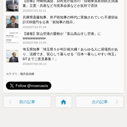
【悲報】沖縄県議会、自民党が提出の「自衛隊員差別防止決議
案」立憲・共産など与党系会派などが反対で否決
2026/07/15 02:11
兵庫県斎藤知事、井戸前知事の時代に実施されていた不適切会
計338億円を公表「前知事の指示」
2026/07/14 07:44
【速報】富山空港の愛称が「富山高山すし空港」に
wwwwwwwww
2026/07/08 15:50
埼玉県知事「埼玉県５か年計画大綱！あらゆる人に居場所があ
り、活躍でき、安心して暮らせる『日本一暮らしやすい埼玉』
8/7までご意見募集！」
2026/07/08 08:13
カテゴリ：
地方自治体
home
前の記事
次の記事