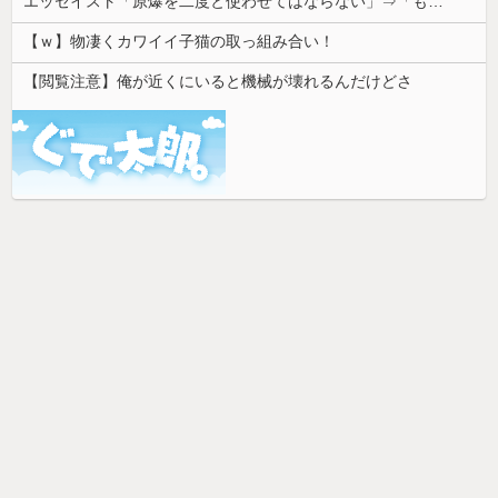
エッセイスト「原爆を二度と使わせてはならない」⇒「もちろん中国の核も非難する？」⇒「中国の核は綺麗な核！」
【ｗ】物凄くカワイイ子猫の取っ組み合い！
【閲覧注意】俺が近くにいると機械が壊れるんだけどさ