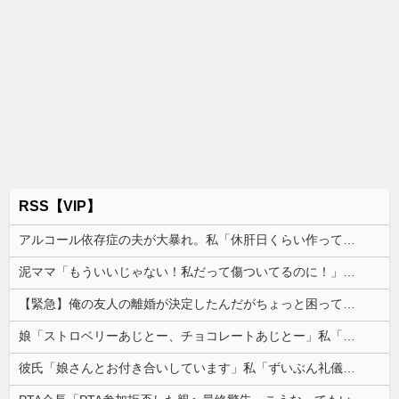
RSS【VIP】
アルコール依存症の夫が大暴れ。私「休肝日くらい作ってよ」夫「必要ない！」→大暴れする夫を見たウトメに真実を話した結果…
泥ママ「もういいじゃない！私だって傷ついてるのに！」→盗みを責められた泥ママがまさかの被害者アピール。その言い分に周囲から笑いが漏れてしまい…
【緊急】俺の友人の離婚が決定したんだがちょっと困ってることがある
娘「ストロベリーあじとー、チョコレートあじとー」私「えっ、それもう一回言って？」→娘の読み方を聞いて思わず混乱してしまい…
彼氏「娘さんとお付き合いしています」私「ずいぶん礼儀正しい子だね…」→完璧すぎる対応に逆に不安になって…