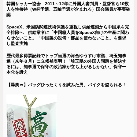
韓国サッカー協会 2011～12年に外国人審判員・監督官ら10数
人を性接待（W杯予選、五輪予選が含まれる）国会議員が事実確
認
SpaceX、米国防関連技術保護を重視し供給連鎖から中国系を完
全排除へ 供給業者に「中国籍人員をSpaceX向けの生産に関わ
らせないこと」「中国製の設備・部品を使わないこと」を要求
し監査実施
歴代最多得票記録でトップ当選の河合ゆうすけ市議、埼玉知事
選（来年８月）に立候補表明！「埼玉県の外国人問題を解決す
るには、知事選で保守の政治家が立ち上がるしかない」保守一
本化を訴え
【爆笑ｗ】バッグひったくりを試みた男、バイクを盗られる！