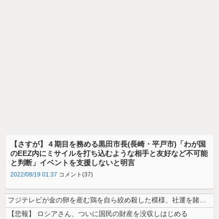
【さすが】４期目を務める黒田市長(長崎・平戸市)「わが国
のEEZ内にミサイルを打ち込むような相手と友好など不可能
と判断」イベントを支援しないと明言
2022/08/19 01:37
コメント(37)
フジテレビが金の卵を産む鶏を自ら絞め殺した模様、社運を賭けたドル箱コン...
【悲報】 ロシアさん、ついに国民の財産を没収しはじめる