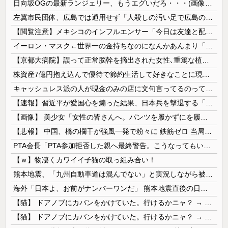
日向坂OGの最新ランジェリー、もうエグいだろ・・・(画像どーん)
左翼市民団体、広島では通用せず「人殺しの汚い足で広島の土を踏むな！」→広島県民「お前らの方が汚いんじゃ！」「ワシらが広島県民じゃ」
【閲覧注意】メキシコのインフルエンサー「今日は友達と配達員のアルバイトを体験してみるよ！！」←結果・・・
イーロン・マスク←世界一の金持ちなのになんかあんまり「羨ましい」と感じない理由
【京都大病院】誤って正常脳幹を摘出された女性､重篤な植物状態だが意識は正常で何かを思考していると判明
株資産7億円抱え込んで優待で節約生活して好きなことに現金使わないまま死んでく人の最後の言葉
キャッシュレス派の人が現金のみの店に文句言ってるのってどう思う？
【速報】習近平が愛国心を煽った結果、日本兵を撃退する「抗日テーマパーク」が各地で人気 1000人超が軍服姿で一斉突撃！
【画像】 美少女「女性の皆さんへ。パンツを履かずにを履いてみてください」
【悲報】 中国、橋の欄干が強風一発で粉々に 鉄筋ゼロ 当局「接着剤でくっつけただけ」「正常で、品質問題はない」
PTA会長「PTA参加拒否した親へ最終警告。こうなってもいい？」
【ｗ】物凄くカワイイ子猫の取っ組み合い！
熊本地震、「九州自動車道は混んでない」と実況しながら被災地へ向かう有名アナなどに批判殺到 全国紙記者「最新の状況をいち早く伝えることは報道機関としての責務」「情報を取り上げることには大きな意義がある」
海外「日本よ、お前がナンバーワンだ」 熊本地震直後の日本の対応のスピードに世界が衝撃
【猫】 ドアノブにカバンをかけていた。行けるかニャ？ → 猫はこうなります…
【猫】 ドアノブにカバンをかけていた。行けるかニャ？ → 猫はこうなります…