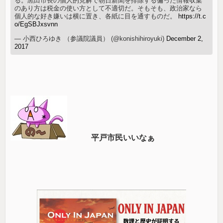
る。黒田市長の個人的見解で朝日新聞を排除する偏った情報収集
のあり方は税金の使い方として不適切だ。そもそも、政治家なら
個人的な好き嫌いは横に置き、各紙に目を通すものだ。
https://t.c
o/EgSBJxsvnn
— 小西ひろゆき （参議院議員） (@konishihiroyuki)
December 2,
2017
平戸市民いいなぁ