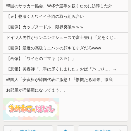
韓国のサッカー協会、W杯予選等を裁くために訪韓した外国人審判を「性接待」していた……大して強くもないチームが潤沢な予算を持ってりゃそうなるわな
【ｗ】物凄くカワイイ子猫の取っ組み合い！
【画像】カップヌードル、限界突破ｗｗｗ
ドイツ人男性がランニングシューズで富士登山 「足をくじいて動けない」
【画像】最近の高級ミニバンの顔キモすぎだろwww
【画像】「ワイらのゴマキ（３９）」
【悲報】美容師「…手は尽くしました」おば「ｱｯ…ｯｽ…」→
韓国人「安貞桓が韓国代表に激怒！『惨憺たる結果、徹底的な刷新が必要だ』と監督や協会を痛烈批判」
お部屋が汚部屋になってまう、、