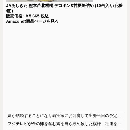
JAあしきた 熊本芦北柑橘 デコポン&甘夏缶詰め (10缶入り(化粧
箱))
販売価格: ￥5,665 税込
Amazonの商品ページを見る
妹が結婚することになり義実家にお邪魔して出発当日の予定を話していた すると義兄嫁が「北海道って、ご祝儀1万8千円って指定してくるんだって？」 と聞いてきて…
フジテレビが金の卵を産む鶏を自ら絞め殺した模様、社運を賭けたドル箱コンテンツが御蔵入りになってしまい……