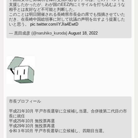
支援したかったが、わが国のEEZ内にミサイルを打ち込むような
相手とは友好など不可能と判断した。
このことは明日開催される長崎県市長会の席でも指摘させていた
だき、在長崎中国総領事に対して抗議の声明を出すよう提案した
いと思う。
pic.twitter.com/iYJIa4EwtD
— 黒田成彦 (@naruhiko_kuroda)
August 18, 2022
市長プロフィール
平成21年10月 平戸市長選挙に立候補し当選。合併後第二代目の市
長に就任
平成25年10月 無投票再選
平成29年10月 無投票再選
令和３年10月 平戸市長選挙に立候補し、四期目当選。