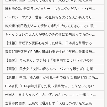
左翼市民団体、広島では通用せず「人殺しの汚い足で広島の土を踏むな！」→広島県民「お前らの方が汚いんじゃ！」「ワシらが広島県民じゃ」
日向坂OGの最新ランジェリー、もうエグいだろ・・・(画像どーん)
イーロン・マスク←世界一の金持ちなのになんかあんまり「羨ましい」と感じない理由
株資産7億円抱え込んで優待で節約生活して好きなことに現金使わないまま死んでく人の最後の言葉
キャッシュレス派の人が現金のみの店に文句言ってるのってどう思う？
【速報】習近平が愛国心を煽った結果、日本兵を撃退する「抗日テーマパーク」が各地で人気 1000人超が軍服姿で一斉突撃！
資産1億円突破でFIREの45歳独身男性が半年後に仕事復帰を決意した「1通の通知」
【画像】 まんさん、ブチ切れ「電車内でこういうポジのおじ、ガチでイラネ」→
【画像】 美少女「女性の皆さんへ。パンツを履かずにを履いてみてください」
【悲報】 中国、橋の欄干が強風一発で粉々に 鉄筋ゼロ 当局「接着剤でくっつけただけ」「正常で、品質問題はない」
PTA会長「PTA参加拒否した親へ最終警告。こうなってもいい？」
外国人「日本人女のイキ方、何これヤバい…」⇒ 中出しされ痙攣する姿が海外で話題に
左翼市民団体、広島では通用せず「人殺しの汚い足で広島の土を踏むな！」→広島県民「お前らの方が汚いんじゃ！」「ワシらが広島県民じゃ」