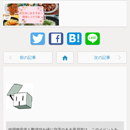
home
前の記事
次の記事
中国南安市と鄭成功を縁に交流のある平戸市は、このイベントを