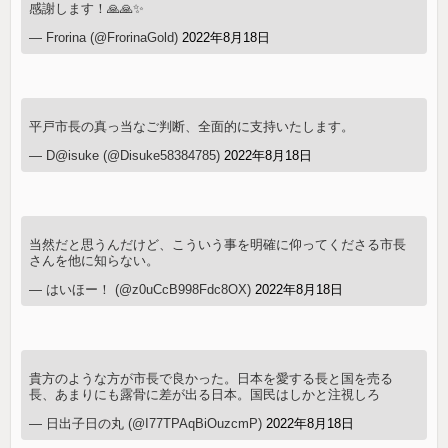
感謝します！🙏🙏✨
— Frorina (@FrorinaGold)
2022年8月18日
平戸市長の真っ当なご判断、全面的に支持いたします。
— D@isuke (@Disuke58384785)
2022年8月18日
当然だと思うんだけど、こういう事を明確に仰ってくださる市長
さんを他に知らない。
— はいほー！ (@z0uCcB998Fdc8OX)
2022年8月18日
貴方のような方が市長で良かった。日本を愛する長と国を売る
長、あまりにも露骨に差が出る日本。国民はしかと注視しろ
— 日出子日の丸 (@I77TPAqBiOuzcmP)
2022年8月18日