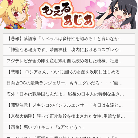
【悲報】落語家「リベラルは多様性を認めろ！と言いながら自分達と違う意見には執拗に攻撃してくる！」ｗｗｗｗｗｗｗｗｗｗｗｗｗｗ
「神聖なる場所です」靖国神社、境内におけるコスプレや軍装の禁止を発表
フジテレビが金の卵を産む鶏を自ら絞め殺した模様、社運を賭けたドル箱コンテンツが御蔵入りになってしまい……
【悲報】 ロシアさん、ついに国民の財産を没収しはじめる
日向坂OGの最新ランジェリー、もうエグいだろ・・・(画像どーん)
海外「日本は戦勝国なんだよ」 戦後の日本人の特別な生き様に各国から称賛の声
【閲覧注意】メキシコのインフルエンサー「今日は友達と配達員のアルバイトを体験してみるよ！！」←結果・・・
【京都大病院】誤って正常脳幹を摘出された女性､重篤な植物状態だが意識は正常で何かを思考していると判明
【画像】悪いプリキュア「2万でどう？」