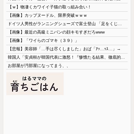
【ｗ】物凄くカワイイ子猫の取っ組み合い！
【画像】カップヌードル、限界突破ｗｗｗ
ドイツ人男性がランニングシューズで富士登山 「足をくじいて動けない」
【画像】最近の高級ミニバンの顔キモすぎだろwww
【画像】「ワイらのゴマキ（３９）」
【悲報】美容師「…手は尽くしました」おば「ｱｯ…ｯｽ…」→
韓国人「安貞桓が韓国代表に激怒！『惨憺たる結果、徹底的な刷新が必要だ』と監督や協会を痛烈批判」
お部屋が汚部屋になってまう、、