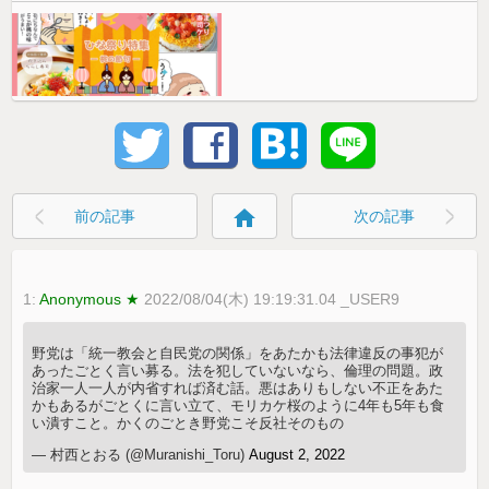
home
前の記事
次の記事
1:
Anonymous ★
2022/08/04(木) 19:19:31.04 _USER9
野党は「統一教会と自民党の関係」をあたかも法律違反の事犯が
あったごとく言い募る。法を犯していないなら、倫理の問題。政
治家一人一人が内省すれば済む話。悪はありもしない不正をあた
かもあるがごとくに言い立て、モリカケ桜のように4年も5年も食
い潰すこと。かくのごとき野党こそ反社そのもの
— 村西とおる (@Muranishi_Toru)
August 2, 2022