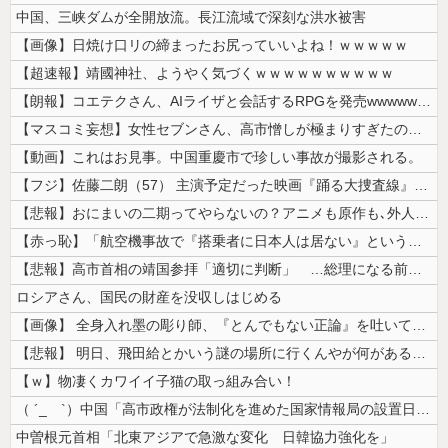
中国、三峡ダムが全開放流。長江流域で深刻な洪水被害
【画像】日焼け口リの締まったお尻っていいよね！ｗｗｗｗｗ
【超速報】靖國神社、ようやく気づくｗｗｗｗｗｗｗｗｗｗ
【朗報】コエテクさん、AIライザと会話するRPGを発売wwwwwwww...
【マスコミ妄想】女性セブンさん、高市憎しが極まりすぎたのか、過去一級の...
【動画】これはお見事。中国重慶市で珍しい事故が撮影される。
【フジ】佐藤二朗（57） 主演予定だった映画『踊る大捜査線』スピンオフ...
【悲報】おにまいの二期ってやらないの？アニメも原作も､外人からも人気あ...
【赤っ恥】「航空機事故で『搭乗者に日本人は居ない』という発表は嫌い。人...
【悲報】高市首相の靖国参拝「適切に判断」 …総理になる前の昨年は参拝
ロシアさん、国民の財産を没収しはじめる
【画像】 全身入れ墨の彫り師、『とんでもない正論』を吐いて30万再生さ...
【悲報】 明日、飛田給とかいう謎の場所に行くんやが何があるんや????...
【ｗ】物凄くカワイイ子猫の取っ組み合い！
（ ´_ゝ`）中国「高市政権が法制化を進めた国家情報局の設置日が7月3...
中曽根元首相「北東アジアで急激な変化 日韓協力強化を」