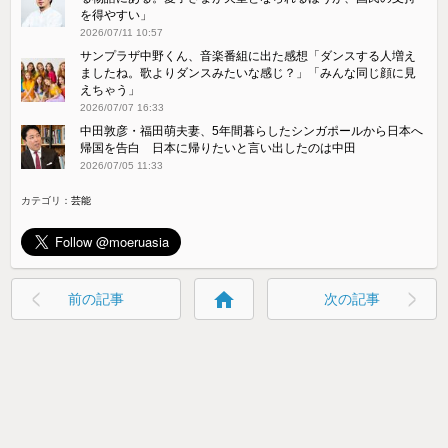
を得やすい」
2026/07/11 10:57
サンプラザ中野くん、音楽番組に出た感想「ダンスする人増え
ましたね。歌よりダンスみたいな感じ？」「みんな同じ顔に見
えちゃう」
2026/07/07 16:33
中田敦彦・福田萌夫妻、5年間暮らしたシンガポールから日本へ
帰国を告白 日本に帰りたいと言い出したのは中田
2026/07/05 11:33
カテゴリ：
芸能
home
前の記事
次の記事