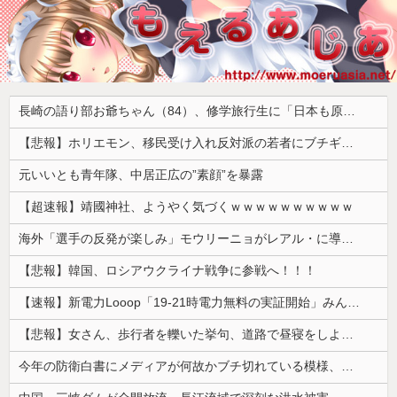
長崎の語り部お爺ちゃん（84）、修学旅行生に「日本も原爆を持たないと負ける」と言われびっくり！ 被団協代表（85）も中学生に「核を持たないで日本を守れますか」と問われ危機感
【悲報】ホリエモン、移民受け入れ反対派の若者にブチギレ「差別するなんて最低だ！」 → スタジオ誰も反論できず沈黙 ………
元いいとも青年隊、中居正広の”素顔”を暴露
【超速報】靖國神社、ようやく気づくｗｗｗｗｗｗｗｗｗｗ
海外「選手の反発が楽しみ」モウリーニョがレアル・に導入した新ルール（海外の反応）
【悲報】韓国、ロシアウクライナ戦争に参戦へ！！！
【速報】新電力Looop「19-21時電力無料の実証開始」みんなこれにするじゃん、電力会社の勢力図が変わるか
【悲報】女さん、歩行者を轢いた挙句、道路で昼寝をしようとしてしまう
今年の防衛白書にメディアが何故かブチ切れている模様、躍起になって批判するも逆に有権者からは……