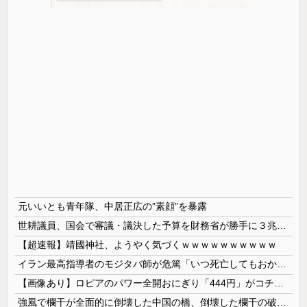
元いいとも青年隊、中居正広の”素顔”を暴露
世耕議員、国会で審議・議決した予算を財務省が勝手に３兆円動かしていると指摘・問題視
【超速報】靖國神社、ようやく気づくｗｗｗｗｗｗｗｗｗｗ
イラン最高指導者のモジタバ師が危篤「いつ死亡してもおかしくない」…イラン大統領「意思疎通はかなり難しい」！
【画像あり】ロピアのパワー全開おにぎり「444円」がコチラｗｗｗｗｗ
強風で欄干が全面的に倒壊した中国の橋、倒壊した欄干の破片を調べると凄まじい事実が発覚して……