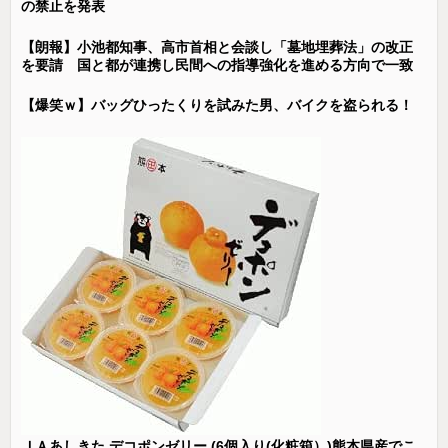
の禁止を発表
【朗報】小池都知事、高市首相と会談し「墓地埋葬法」の改正
を要請 国と都が連携し民間への指導強化を進める方向で一致
【爆笑ｗ】バッグひったくりを試みた男、バイクを盗られる！
ＪＡあしきた デコポンゼリー (6個入り(化粧箱）)熊本県産でこ