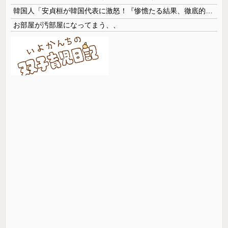
韓国人「安貞桓が韓国代表に激怒！『惨憺たる結果、徹底的な刷新が必要だ』と監督や協会を痛烈批判」
お部屋が汚部屋になってまう、、