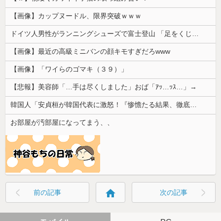
【画像】カップヌードル、限界突破ｗｗｗ
ドイツ人男性がランニングシューズで富士登山 「足をくじいて動けない」
【画像】最近の高級ミニバンの顔キモすぎだろwww
【画像】「ワイらのゴマキ（３９）」
【悲報】美容師「…手は尽くしました」おば「ｱｯ…ｯｽ…」→
韓国人「安貞桓が韓国代表に激怒！『惨憺たる結果、徹底的な刷新が必要だ』と監督や協会を痛烈批判」
お部屋が汚部屋になってまう、、
home
前の記事
次の記事