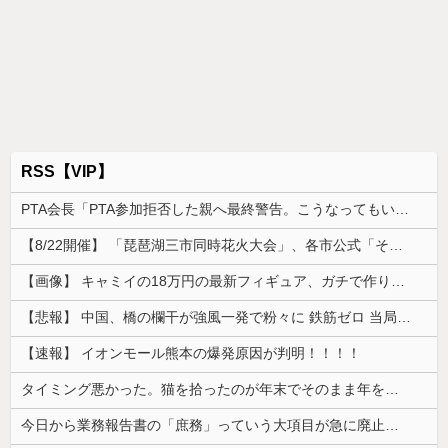
RSS【VIP】
PTA会長「PTA参加拒否した親へ最終警告。こうなってもいい？」
【8/22開催】 「琵琶湖三市同時花火大会」、各市公式「そんな花火大会は存在しない」→ 高価チケットを購入した人達がSNS阿鼻叫喚
【画像】 キャミイの18万円の最新フィギュア、ガチで作り込みがエグすぎる
【悲報】 中国、橋の欄干が強風一発で粉々に 鉄筋ゼロ 当局「接着剤でくっつけただけ」「正常で、品質問題はない」
【速報】 イオンモール熊本の爆発原因が判明！！！！
タイミング悪かった。猫を拾ったのが年末でそのまま年を越すことになった
今日から業務報告書の「庶務」っていう大項目が急に廃止されたんだけど意味不明すぎる