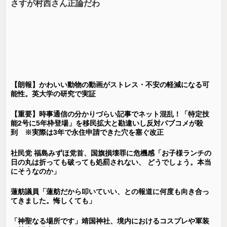
さすが村西さん正論だわ
【朗報】かわいい動物の動画がストレス・不安の軽減になる可
能性。英大学の研究で実証
【重要】時事通信の分かりづらい記事でネット混乱！「特定技
能2号に5年枠登場」を移民拡大と勘違いし反対パブコメが殺
到 ※実際は3年で永住申請できた穴を塞ぐ改正
社民党 福島みずほ党首、国旗損壊罪に危機感「お子様ランチの
日の丸は折っても破っても処罰されない、 どうでしょう。本当
にそうなのか」
蓮舫議員「蓮舫だから叩いていい、との報道に何度も向き合っ
てきました。悔しくても」
「神聖なる場所です」靖国神社、境内におけるコスプレや軍装