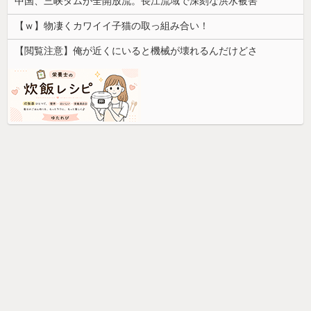
中国、三峡ダムが全開放流。長江流域で深刻な洪水被害
【ｗ】物凄くカワイイ子猫の取っ組み合い！
【閲覧注意】俺が近くにいると機械が壊れるんだけどさ