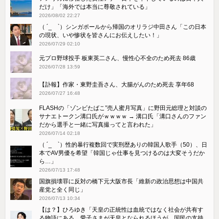
だけ」「海外では本当に尊敬されている」
2026/08/02 22:27
（ ´_ゝ`）シンガポールから帰国のオリラジ中田さん「この日本
の現状、いや惨状を皆さんにお伝えしたい！」
2026/07/29 02:10
元プロ野球投手 板東英二さん、慢性心不全のため死去 86歳
2026/07/28 13:59
【訃報】作家・東野圭吾さん、大腸がんのため死去 享年68
2026/07/27 16:48
FLASHの「ゾンビたばこ”売人蜜月写真」に野田元総理と対談の
サナエトークン溝口氏がｗｗｗｗ → 溝口氏「溝口さんのファン
だから選手と一緒に写真撮ってと言われた」
2026/07/14 02:18
（ ´_ゝ`）性的暴行複数回で実刑歴ありの韓国人歌手（50）、日
本でAV男優を希望「韓国じゃ仕事を見つけるのは大変そうだか
ら…」
2026/07/13 17:48
国旗損壊罪に反対の橋下元大阪市長「維新の政治思想は中国共
産党と全く同じ」
2026/07/13 10:34
【は？】ひろゆき「天皇の正統性は血統ではなく社会が共有す
る物語にある。愛子さまが天皇となられるほうが、国民の支持