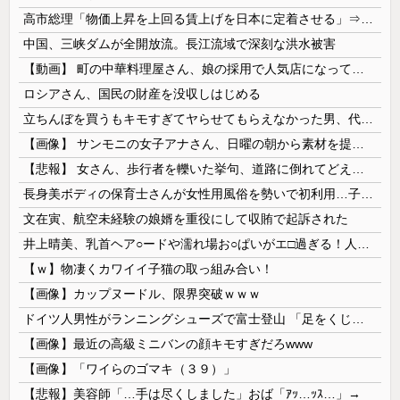
高市総理「物価上昇を上回る賃上げを日本に定着させる」⇒ 国家公務員月給3.51％増へ
中国、三峡ダムが全開放流。長江流域で深刻な洪水被害
【動画】 町の中華料理屋さん、娘の採用で人気店になってしまう
ロシアさん、国民の財産を没収しはじめる
立ちんぼを買うもキモすぎてヤらせてもらえなかった男、代わりの足コキでまさかの大量身寸米青ｗｗｗ
【画像】 サンモニの女子アナさん、日曜の朝から素材を提供してしまう
【悲報】 女さん、歩行者を轢いた挙句、道路に倒れてどえらいことになってしまうw w w w w w w
長身美ボディの保育士さんが女性用風俗を勢いで初利用…子供に絶対見せられないメスの顔でイキまくり。
文在寅、航空未経験の娘婿を重役にして収賄で起訴された
井上晴美、乳首ヘア○ードや濡れ場お○ぱいがエ□過ぎる！人生最後のラスト写真集、最高！！
【ｗ】物凄くカワイイ子猫の取っ組み合い！
【画像】カップヌードル、限界突破ｗｗｗ
ドイツ人男性がランニングシューズで富士登山 「足をくじいて動けない」
【画像】最近の高級ミニバンの顔キモすぎだろwww
【画像】「ワイらのゴマキ（３９）」
【悲報】美容師「…手は尽くしました」おば「ｱｯ…ｯｽ…」→