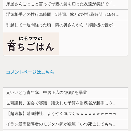
床屋さんごっこと言って母親の髪を切った友達が笑顔で「はい、次〇〇の番！」とハサミを差し出してきた。
浮気相手との性行為時間→3時間、嫁との性行為時間→15分wwwwwwwww
引越して一週間経った頃、隣の奥さんから「掃除機の音がうるさい」と苦情があった。静かに暮らしていたはずなのに、原因を探るとまさかの事実が…
コメントページはこちら
元いいとも青年隊、中居正広の”素顔”を暴露
世耕議員、国会で審議・議決した予算を財務省が勝手に３兆円動かしていると指摘・問題視
【超速報】靖國神社、ようやく気づくｗｗｗｗｗｗｗｗｗｗ
イラン最高指導者のモジタバ師が危篤「いつ死亡してもおかしくない」…イラン大統領「意思疎通はかなり難しい」！