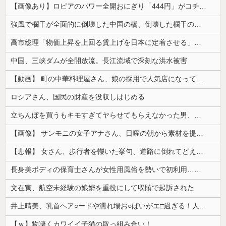
【画像あり】ロピアのパワー全開おにぎり「444円」がコチラｗｗｗｗｗ
強風で欄干が全面的に倒壊した中国の橋、倒壊した欄干の破片を調べると凄まじい事実が発覚して……
高市総理「物価上昇を上回る賃上げを日本に定着させる」⇒ 国家公務員月給3.51％増へ
中国、三峡ダムが全開放流。長江流域で深刻な洪水被害
【動画】 町の中華料理屋さん、娘の採用で人気店になってしまう
ロシアさん、国民の財産を没収しはじめる
立ちんぼを買うもキモすぎてヤらせてもらえなかった男、代わりの足コキでまさかの大量身寸米青ｗｗｗ
【画像】 サンモニの女子アナさん、日曜の朝から素材を提供してしまう
【悲報】 女さん、歩行者を轢いた挙句、道路に倒れてどえらいことになってしまうw w w w w w w
長身美ボディの保育士さんが女性用風俗を勢いで初利用…子供に絶対見せられないメスの顔でイキまくり。
文在寅、航空未経験の娘婿を重役にして収賄で起訴された
井上晴美、乳首ヘア○ードや濡れ場お○ぱいがエ□過ぎる！人生最後のラスト写真集、最高！！
【ｗ】物凄くカワイイ子猫の取っ組み合い！