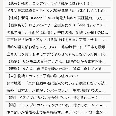
【悲報】韓国、ロシアウクライナ戦争に参戦へ！！！
イラン最高指導者のモジタバ師が危篤「いつ死亡してもおかしくない」…イラン大統領「意思疎通はかなり難しい」！
【速報】新電力Looop「19-21時電力無料の実証開始」みんなこれにするじゃん、電力会社の勢力図が変わるか
【画像あり】ロピアのパワー全開おにぎり「444円」がコチラｗｗｗｗｗ
強風で欄干が全面的に倒壊した中国の橋、倒壊した欄干の破片を調べると凄まじい事実が発覚して……
高市総理「物価上昇を上回る賃上げを日本に定着させる」⇒ 国家公務員月給3.51％増へ
長崎の語り部お爺ちゃん（84）、修学旅行生に「日本も原爆を持たないと負ける」と言われびっくり！ 被団協代表（85）も中学生に「核を持たないで日本を守れますか」と問われ危機感
立ちんぼを買うもキモすぎてヤらせてもらえなかった男、代わりの足コキでまさかの大量身寸米青ｗｗｗ
【画像】 サンモニの女子アナさん、日曜の朝から素材を提供してしまう
【悲報】 女さん、歩行者を轢いた挙句、道路に倒れてどえらいことになってしまうw w w w w w w
【ｗ】物凄くカワイイ子猫の取っ組み合い！
熊本地震、「九州自動車道は混んでない」と実況しながら被災地へ向かう有名アナなどに批判殺到 全国紙記者「最新の状況をいち早く伝えることは報道機関としての責務」「情報を取り上げることには大きな意義がある」
海外「日本よ、お前がナンバーワンだ」 熊本地震直後の日本の対応のスピードに世界が衝撃
【猫】 ドアノブにカバンをかけていた。行けるかニャ？ → 猫はこうなります…
【猫】 ドアノブにカバンをかけていた。行けるかニャ？ → 猫はこうなります…
ネコ飼いが階段の上で袋を揺らす。キラ〜ン！ → 地下室からヤツが現れる…