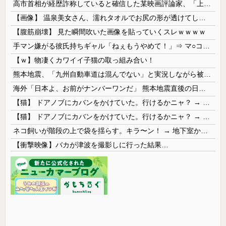
高市首相が経歴詐称していると確信した某映画評論家、「上級公務員試験に合格とは書いてないんですが…」とツッコミを受けまくり……
【画像】 温泉美女さん、濡れタオルでお尻の形が透けてしまう
【腹筋崩壊】 見た瞬間吹いた画像を貼っていくスレｗｗｗｗ
手マン嫌がる彼氏持ちギャル「ねぇもうやめて！」⇒ マ○コは正直だった結果…
【ｗ】物凄くカワイイ子猫の取っ組み合い！
熊本地震、「九州自動車道は混んでない」と実況しながら被災地へ向かう有名アナなどに批判殺到 全国紙記者「最新の状況をいち早く伝えることは報道機関としての責務」「情報を取り上げることには大きな意義がある」
海外「日本よ、お前がナンバーワンだ」 熊本地震直後の日本の対応のスピードに世界が衝撃
【猫】 ドアノブにカバンをかけていた。行けるかニャ？ → 猫はこうなります…
【猫】 ドアノブにカバンをかけていた。行けるかニャ？ → 猫はこうなります…
ネコ飼いが階段の上で袋を揺らす。キラ〜ン！ → 地下室からヤツが現れる…
【衝撃映像】バカが津波を撮影しに行った結果…