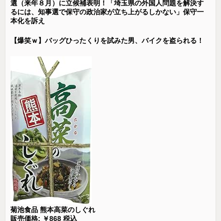
選（来年８月）に立候補表明！「埼玉県の外国人問題を解決す
るには、知事選で保守の政治家が立ち上がるしかない」保守一
本化を訴え
【爆笑ｗ】バッグひったくりを試みた男、バイクを盗られる！
菊池食品 熊本高菜のしぐれ
販売価格: ￥868 税込