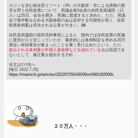
カジノを含む統合型リゾート（IR）の大阪府・市による誘致の賛
否を問う住民投票について、府議会第3会派の自民党府議団（13
人）は25日、会合を開き、実施に賛成すると決めた。ただ、府議
会で過半数を占める大阪維新の会は反対する可能性が高く、住民
投票条例案は否決される公算が大きい。(略
自民党府議団の原田亮幹事長によると、団内では住民投票の実施
に賛否が入り交じっていたが、最終的には条例制定を求める20万
筆近い有効署名が集まったことを重く受け止めたという。ただ、
提出される条例案が外国人参政権などを認めている
点は容認でき
ないとして、修正案を提出する方針。
全文はﾘﾝｸ先へ
[毎日 2022.7.25]
https://mainichi.jp/articles/20220725/k00/00m/040/182000c
２０万人・・・