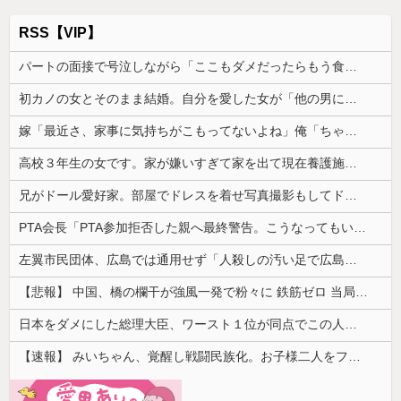
RSS【VIP】
パートの面接で号泣しながら「ここもダメだったらもう食べていけないんです」って熱弁してた人がいた
初カノの女とそのまま結婚。自分を愛した女が「他の男に抱かれてた」事実を知った俺、辛すぎる
嫁「最近さ、家事に気持ちがこもってないよね」俺「ちゃんとやってるだろ」→分担していたはずの家事を巡って夫婦で揉めることに…
高校３年生の女です。家が嫌いすぎて家を出て現在養護施設で暮らしています
兄がドール愛好家。部屋でドレスを着せ写真撮影もしてドン引きした
PTA会長「PTA参加拒否した親へ最終警告。こうなってもいい？」
左翼市民団体、広島では通用せず「人殺しの汚い足で広島の土を踏むな！」→広島県民「お前らの方が汚いんじゃ！」「ワシらが広島県民じゃ」
【悲報】 中国、橋の欄干が強風一発で粉々に 鉄筋ゼロ 当局「接着剤でくっつけただけ」「正常で、品質問題はない」
日本をダメにした総理大臣、ワースト１位が同点でこの人ｗｗｗｗｗｗ
【速報】 みいちゃん、覚醒し戦闘民族化。お子様二人をフルボッコにしてしまう