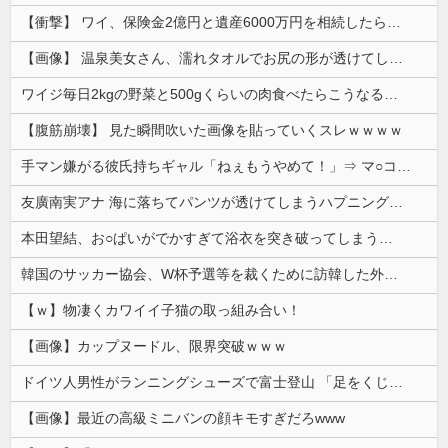
【衝撃】 ワイ、保険金2億円と遺産6000万円を相続したら「こう」なった・・・
【画像】 温泉美女さん、濡れタオルでお尻の形が透けてしまう
ワイジ毎日2kgの野菜と500gくらいの肉食べたらこうなるｗｗｗ
【腹筋崩壊】 見た瞬間吹いた画像を貼っていくスレｗｗｗｗ
手マン嫌がる彼氏持ちギャル「ねぇもうやめて！」⇒ マ○コは正直だった結果…
友廣南実アナ 海に落ちてパンツが透けてしまうハプニング！！【GIF動画あり】
本田望結、お○ぱいがでかすぎて浴衣を突き破ってしまう…
韓国のサッカー協会、W杯予選等を裁くために訪韓した外国人審判を「性接待」していた……大して強くもないチームが潤沢な予算を持ってりゃそうなるわな
【ｗ】物凄くカワイイ子猫の取っ組み合い！
【画像】カップヌードル、限界突破ｗｗｗ
ドイツ人男性がランニングシューズで富士登山 「足をくじいて動けない」
【画像】最近の高級ミニバンの顔キモすぎだろwww