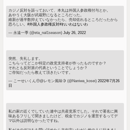
カジノ反対を謳っておいて、本丸は外国人参政権付与とか。
あやうく大阪が武蔵野になるところだった。
維新が過半数抑えていなかったら、売却佐れるところだったから
恐ろしい。
#外国人参政権反対
#れいわはないわ
— 永遠一季 (@eta_nal1season)
July 26, 2022
突然、失礼します。
こちらってどこか特定の政党支持者が作ったものですか？
それとも反対派の代表ということでしょうか？
ご存知だったら教えて頂きたいです。
— こーせいくん🥺@レモン風味🍋 (@Naniwa_kosei)
2022年7月26
日
私の家の近くでしていた連中は共産党系でした。それで署名に興
味あるフリして聞きましたけど、税金でカジノを運営するってデ
マ以外は説明なかったですね。
私がそのデマをを問い詰めたら文句言いながら他の人に行きまし