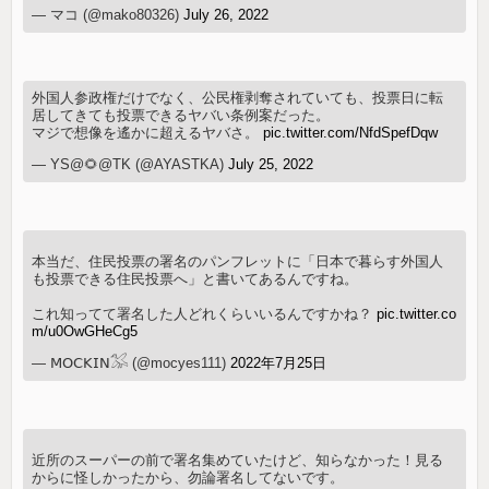
— マコ (@mako80326)
July 26, 2022
外国人参政権だけでなく、公民権剥奪されていても、投票日に転
居してきても投票できるヤバい条例案だった。
マジで想像を遙かに超えるヤバさ。
pic.twitter.com/NfdSpefDqw
— YS@🌻@TK (@AYASTKA)
July 25, 2022
本当だ、住民投票の署名のパンフレットに「日本で暮らす外国人
も投票できる住民投票へ」と書いてあるんですね。
これ知ってて署名した人どれくらいいるんですかね？
pic.twitter.co
m/u0OwGHeCg5
— 𝖬𝖮𝖢𝖪𝖨𝖭𓅮 (@mocyes111)
2022年7月25日
近所のスーパーの前で署名集めていたけど、知らなかった！見る
からに怪しかったから、勿論署名してないです。