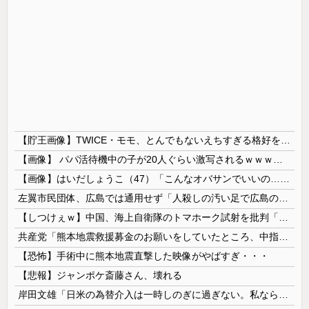
【貯王画像】TWICE・モモ、とんでもないえちすぎる格好をするｗｗｗｗｗｗｗ
【画像】 パパ活待機中の子が20人ぐらい激写されるｗｗｗｗｗｗｗｗｗｗｗ
【画像】はいだしょうこ（47）「こんなオバサンでいいの…？」
左翼市民団体、広島では通用せず「人殺しの汚い足で広島の土を踏むな！」→広島県民「お前らの方が汚いんじゃ！」「ワシらが広島県民じゃ」
【しつけぇｗ】中国、海上自衛隊のトマホーク試射を批判「周辺の安全保障上の脅威を口実に再軍備を加速している」
共産党「熊本地震救援募金のお願いをしていたところ、中指を立てられました。中指がメガネに当たり、危うく怪我をするところでした」
【恐怖】手術中に熊本地震直撃した映像がやばすぎ・・・
【悲報】ジャンポケ斎藤さん、壊れる
岸田文雄「日米の為替介入は一時しのぎに過ぎない。私なら円を強くすることが出来る」