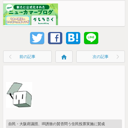
home
前の記事
次の記事
自民・大阪府議団、IR誘致の賛否問う住民投票実施に賛成