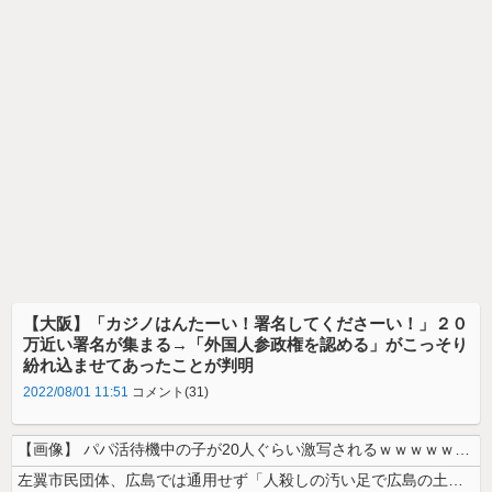
【大阪】「カジノはんたーい！署名してくださーい！」２０
万近い署名が集まる→「外国人参政権を認める」がこっそり
紛れ込ませてあったことが判明
2022/08/01 11:51
コメント(31)
【画像】 パパ活待機中の子が20人ぐらい激写されるｗｗｗｗｗｗｗｗｗｗ...
左翼市民団体、広島では通用せず「人殺しの汚い足で広島の土を踏むな！」→...