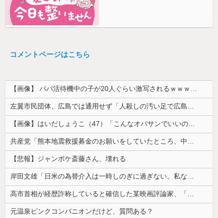
コメントページはこちら
【画像】 パパ活待機中の子が20人ぐらい激写されるｗｗｗｗｗｗｗｗｗｗｗ
左翼市民団体、広島では通用せず「人殺しの汚い足で広島の土を踏むな！」→広島県民「お前らの方が汚いんじゃ！」「ワシらが広島県民じゃ」
【画像】はいだしょうこ（47）「こんなオバサンでいいの…？」
共産党「熊本地震救援募金のお願いをしていたところ、中指を立てられました。中指がメガネに当たり、危うく怪我をするところでした」
【悲報】ジャンポケ斎藤さん、壊れる
岸田文雄「日米の為替介入は一時しのぎに過ぎない。私なら円を強くすることが出来る」
高市首相が経歴詐称していると確信した某映画評論家、「上級公務員試験に合格とは書いてないんですが…」とツッコミを受けまくり……
元温泉ピンクコンパニオンだけど、質問ある？