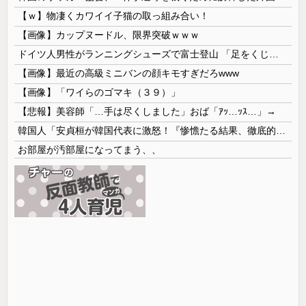
【ｗ】物凄くカワイイ子猫の取っ組み合い！
【画像】カップヌードル、限界突破ｗｗｗ
ドイツ人男性がランニングシューズで富士登山 「足をくじいて動けない」
【画像】最近の高級ミニバンの顔キモすぎだろwww
【画像】「ワイらのゴマキ（３９）」
【悲報】美容師「…手は尽くしました」おば「ｱｯ…ｯｽ…」→
韓国人「安貞桓が韓国代表に激怒！『惨憺たる結果、徹底的な刷新が必要だ』と監督や協会を痛烈批判」
お部屋が汚部屋になってまう、、