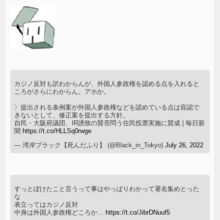
カジノ反対も訳わからんが、外国人参政権を認める点を入れると
ころがさらにわからん。アホか。
〉提出される条例案が外国人参政権などを認めている点は容認で
きないとして、修正案を提出する方針。
自民・大阪府議団、IR誘致の賛否問う住民投票実施に賛成 | 毎日新
聞
https://t.co/HLLSq0rwge
— 湾岸ブラック【死んだふり】 (@Black_in_Tokyo)
July 26, 2022
すっとぼけたこと言うって事はやっぱりわかって署名集めとった
な
表立ってはカジノ反対
中身は外国人参政権どころか…
https://t.co/JibrDNuuf5