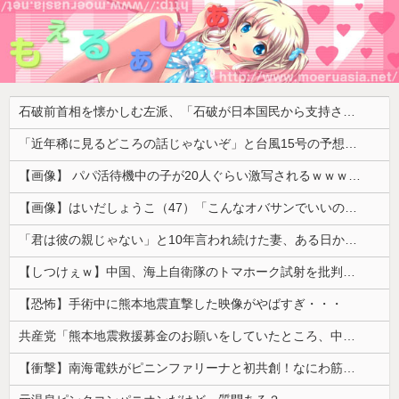
石破前首相を懐かしむ左派、「石破が日本国民から支持されまくっていた」と主張してしまうも……
「近年稀に見るどころの話じゃないぞ」と台風15号の予想進路に困惑する人が多数、偏西風が全く通用していないんだけど……
【画像】 パパ活待機中の子が20人ぐらい激写されるｗｗｗｗｗｗｗｗｗｗｗ
【画像】はいだしょうこ（47）「こんなオバサンでいいの…？」
「君は彼の親じゃない」と10年言われ続けた妻、ある日から薬の管理も着替えの声かけもやめた
【しつけぇｗ】中国、海上自衛隊のトマホーク試射を批判「周辺の安全保障上の脅威を口実に再軍備を加速している」
【恐怖】手術中に熊本地震直撃した映像がやばすぎ・・・
共産党「熊本地震救援募金のお願いをしていたところ、中指を立てられました。嫌がらせ酷い」
【衝撃】南海電鉄がピニンファリーナと初共創！なにわ筋線の新型特急が凄そう