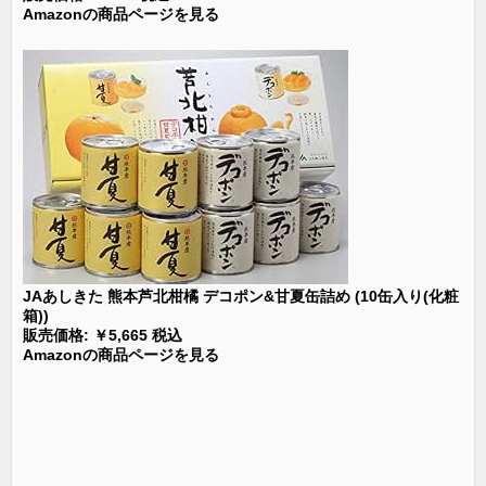
Amazonの商品ページを見る
JAあしきた 熊本芦北柑橘 デコポン&甘夏缶詰め (10缶入り(化粧
箱))
販売価格: ￥5,665 税込
Amazonの商品ページを見る