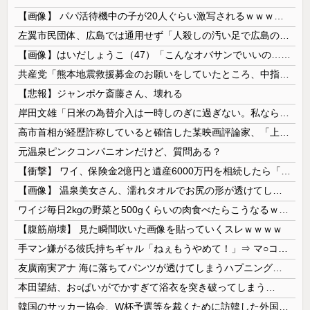
【画像】 パパ活待機中の子が20人ぐらい激写されるｗｗｗｗｗｗｗｗｗｗｗ
左翼市民団体、広島では通用せず「人殺しの汚い足で広島の土を踏むな！」→広島県民「お前らの方が汚いんじゃ！」「ワシらが広島県民じゃ」
【画像】はいだしょうこ（47）「こんなオバサンでいいの…？」
共産党「熊本地震救援募金のお願いをしていたところ、中指を立てられました。中指がメガネに当たり、危うく怪我をするところでした」
【悲報】ジャンポケ斎藤さん、壊れる
岸田文雄「日米の為替介入は一時しのぎに過ぎない。私なら円を強くすることが出来る」
高市首相が経歴詐称していると確信した某映画評論家、「上級公務員試験に合格とは書いてないんですが…」とツッコミを受けまくり……
元温泉ピンクコンパニオンだけど、質問ある？
【衝撃】 ワイ、保険金2億円と遺産6000万円を相続したら「こう」なった・・・
【画像】 温泉美女さん、濡れタオルでお尻の形が透けてしまう
ワイジ毎日2kgの野菜と500gくらいの肉食べたらこうなるｗｗｗ
【腹筋崩壊】 見た瞬間吹いた画像を貼っていくスレｗｗｗｗ
手マン嫌がる彼氏持ちギャル「ねぇもうやめて！」⇒ マ○コは正直だった結果…
友廣南実アナ 海に落ちてパンツが透けてしまうハプニング！！【GIF動画あり】
本田望結、お○ぱいがでかすぎて浴衣を突き破ってしまう…
韓国のサッカー協会、W杯予選等を裁くために訪韓した外国人審判を「性接待」していた……大して強くもないチームが潤沢な予算を持ってりゃそうなるわな