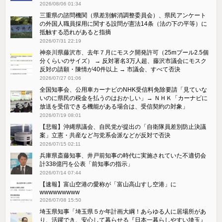
2026/08/06 01:34
三重県の諮問機関（県差別解消調整委員会）、県民アンケート
の外国人職員採用に関する設問が憲法14条（法の下の平等）に
抵触する恐れがあると指摘
2026/07/31 22:19
神奈川県藤沢市、去年７月にモスク開発許可（25mプール2.5個
分くらいのサイズ） → 反対署名3万人超、藤沢市議会にモスク
反対の請願・陳情が40件以上 → 市議会、すべて否決
2026/07/27 01:06
全国知事会、公用車カーナビのNHK受信料免除要請「見ていな
いのに県民の税金を払うのはおかしい」→ ＮＨＫ「カーナビに
放送を受信できる機能がある場合は、受信契約の対象」
2026/07/19 08:01
【悲報】沖縄県議会、自民党が提出の「自衛隊員差別防止決議
案」立憲・共産など与党系会派などが反対で否決
2026/07/15 02:11
兵庫県斎藤知事、井戸前知事の時代に実施されていた不適切会
計338億円を公表「前知事の指示」
2026/07/14 07:44
【速報】富山空港の愛称が「富山高山すし空港」に
wwwwwwwww
2026/07/08 15:50
埼玉県知事「埼玉県５か年計画大綱！あらゆる人に居場所があ
り、活躍でき、安心して暮らせる『日本一暮らしやすい埼玉』