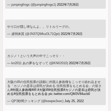
— jumpingfrogs (@jumpingfrogs1)
2022年7月26日
やり口が隠し球なんよ。。リトルリーグの。
— 虚弱体質 (@JN37QWkuOL71Qpt)
2022年7月26日
カジノ！という大声の中でこっそり・・
— kn2011 あの夢をなぞって (@KNII2010)
2022年7月26日
大阪のIRの住民投票の請願に外国人参政権をこっそり紛れ込ませ
る「カジノの是非は府民が決める 住民投票をもとめる会」の皆さ
ん
#外国人参政権
#IR
#大阪IR
#住民投票
#カジノの是非は府民が決
める
#住民投票をもとめる会
pic.twitter.com/QM3V84ucb0
— QP3秒間クッキング (@kewpie3sec)
July 25, 2022