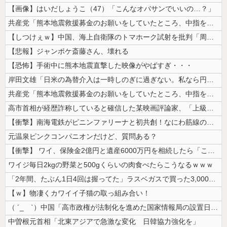
【画像】はいだしょうこ（47）「こんなオバサンでいいの…？」
共産党「熊本地震救援募金のお願いをしていたところ、中指を立てられました...
【しつけぇｗ】中国、海上自衛隊のトマホーク試射を批判「周辺の安全保障上...
【悲報】ジャンポケ斎藤さん、壊れる
【恐怖】手術中に熊本地震直撃した映像がやばすぎ・・・
岸田文雄「日米の為替介入は一時しのぎに過ぎない。私なら円を強くすること...
共産党「熊本地震救援募金のお願いをしていたところ、中指を立てられました...
高市首相が経歴詐称していると確信した某映画評論家、「上級公務員試験に合...
【衝撃】南海電鉄がピニンファリーナと初共創！なにわ筋線の新型特急が凄そ...
元温泉ピンクコンパニオンだけど、質問ある？
【衝撃】 ワイ、保険金2億円と遺産6000万円を相続したら「こう」なっ...
ワイジ毎日2kgの野菜と500gくらいの肉食べたらこうなるｗｗｗ
「2年間、たぶん1日4回は握ってた」ラスベガスで買った3,000円のキ...
【ｗ】物凄くカワイイ子猫の取っ組み合い！
（ ´_ゝ`）中国「高市政権が法制化を進めた国家情報局の設置日が7月3...
中曽根元首相「北東アジアで急激な変化 日韓協力強化を」