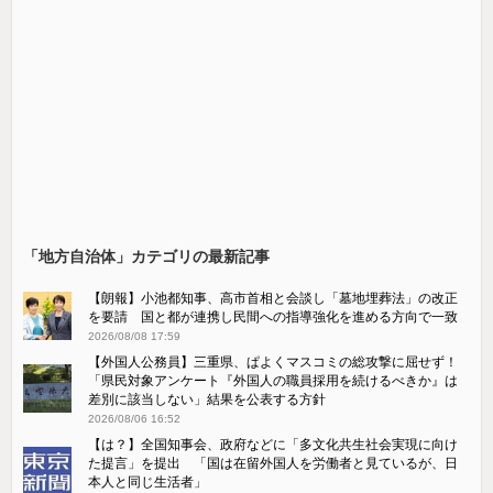
「地方自治体」カテゴリの最新記事
【朗報】小池都知事、高市首相と会談し「墓地埋葬法」の改正
を要請 国と都が連携し民間への指導強化を進める方向で一致
2026/08/08 17:59
【外国人公務員】三重県、ぱよくマスコミの総攻撃に屈せず！
「県民対象アンケート『外国人の職員採用を続けるべきか』は
差別に該当しない」結果を公表する方針
2026/08/06 16:52
【は？】全国知事会、政府などに「多文化共生社会実現に向け
た提言」を提出 「国は在留外国人を労働者と見ているが、日
本人と同じ生活者」