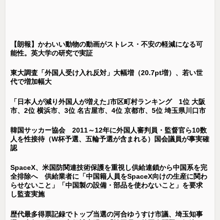
【朗報】かわいい動物の動画がストレス・不安の軽減になる可
能性。英大学の研究で実証
東大調査「外国人受け入れ反対」大幅増（20.7pt増）、若い世
代で増加幅大
「日本人が減り外国人が増えた｣市区町村ランキング 1位 大阪
市、2位 横浜市、3位 名古屋市、4位 京都市、5位 埼玉県川口市
韓国サッカー協会 2011～12年に外国人審判員・監督官ら10数
人を性接待（W杯予選、五輪予選が含まれる）国会議員が事実確
認
SpaceX、米国防関連技術保護を重視し供給連鎖から中国系を完
全排除へ 供給業者に「中国籍人員をSpaceX向けの生産に関わ
らせないこと」「中国製の設備・部品を使わないこと」を要求
し監査実施
歴代最多得票記録でトップ当選の河合ゆうすけ市議、埼玉知事