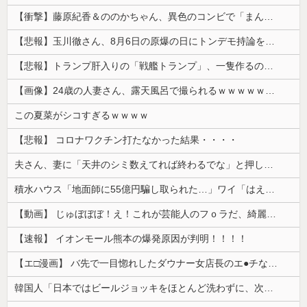
【衝撃】藤原紀香＆ののかちゃん、異色のコンビで「まんが日本昔ばなし」を舞台化してしまう
【悲報】玉川徹さん、8月6日の原爆の日にトンデモ持論を展開し物議… → ネット「それ、今日言うことなのか…？」ｗｗｗｗｗｗｗｗｗｗｗｗｗ
【悲報】トランプ肝入りの「戦艦トランプ」、一隻作るのに4兆円かかる模様wwwwwww
【画像】24歳の人妻さん、露天風呂で撮られるｗｗｗｗｗｗｗｗｗｗｗｗｗｗｗｗｗ
この夏菜がシコすぎるｗｗｗｗ
【悲報】 コロナワクチン打たなかった結果・・・・
夫さん、妻に「天井のシミ数えてれば終わるでな」と押し倒されて性行為 → 凄いことになるｗｗｗｗｗ
積水ハウス「地面師に55億円騙し取られた…」ワイ「はえーかわいそう…会社滅茶苦茶やろなぁ」→
【動画】 じゅぼぼぼ！え！これが芸能人のフｏラだ、綺麗な顔とお口でこんなことしているだ 笑
【速報】 イオンモール熊本の爆発原因が判明！！！！
【エ□漫画】 バ先で一目惚れしたダウナー女店長のエ●チなサービスで給料0円…！弱点チクビ責めでイカせまくってわからせる…！
韓国人「日本ではビールジョッキをほとんど洗わずに、次の客に出すんだ！ これが証拠の映像だ!!」……あー、なるほどですねー。韓国には「アレ」がないんだ？