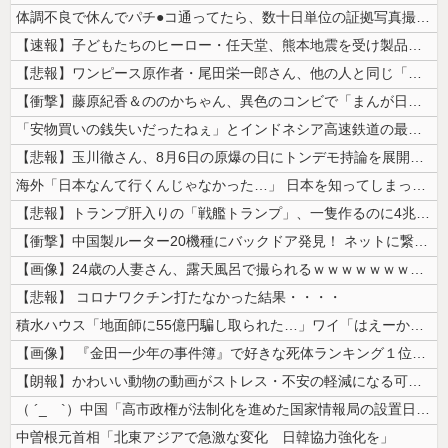
体調不良で休んでパチ●コ通ってたら、数十日単位の証拠写真撮られて会社ク...
【速報】子どもたちのヒーロー・任天堂、熊本地震を受け製品修理は無償対応...
【悲報】ワンピース原作者・尾田栄一郎さん、他の人と同じ「漫画家」という...
【衝撃】藤原紀香＆ののかちゃん、異色のコンビで「まんが日本昔ばなし」を...
「安物買いの銭失いだったねぇ」とインドネシア高速鉄道の最終処分に日本側...
【悲報】玉川徹さん、8月6日の原爆の日にトンデモ持論を展開し物議… →...
海外「日本なんて行くんじゃなかった…」 日本を知ってしまったディズニー...
【悲報】トランプ肝入りの「戦艦トランプ」、一隻作るのに4兆円かかる模様...
【衝撃】中国製ルーター20機種にバックドア発見！ ネットに繋ぐだけで3...
【画像】24歳の人妻さん、露天風呂で撮られるｗｗｗｗｗｗｗｗｗｗｗｗ...
【悲報】 コロナワクチン打たなかった結果・・・・
積水ハウス「地面師に55億円騙し取られた…」ワイ「はえーかわいそう…会...
【画像】 『金田一少年の事件簿』で好きな死体ランキング１位がこちら！
【朗報】かわいい動物の動画がストレス・不安の軽減になる可能性。英大学の...
（ ´_ゝ`）中国「高市政権が法制化を進めた国家情報局の設置日が7月3...
中曽根元首相「北東アジアで急激な変化 日韓協力強化を」