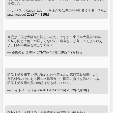
停電した｡
— カパラボ Kappa_Lub へそまがりは世の中を明るくする!! (@ka
ppa_koubou)
2022年7月19日
今度は「僕は太陽光に詳しいんだ」ですか？東日本大震災の時の
原発と同じで何一つ詳しくないのに適当なこと言ってんじゃねえ
よ。日本の農業を滅ぼす気か？
— 路傍の石 (@KfvT1YhY5bI4VHE)
2022年7月19日
旧民主党政権下で押し進められた再エネの高額買取制度により、
電気料金の中にある再エネ賦課金で、国民に負担を強いている。
旧民主党政権の負の連鎖は今も続いている。
— トイトイトイ (@vcn816U4T5knm1a)
2022年7月18日
森林伐採、土壌汚染、土砂流出とか問題は山積みかと