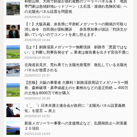
和歌山県、大雨で斜面が崩れ複数のソーラーパネル落下 地質
専門家は急傾斜地レッドゾーン（土石流・崖崩れ危険区域）へ
の太陽光パネル設置を問題視
2026/06/29 13:34
【！】大阪高裁、奈良県に平群町メガソーラーの開発許可取り
消し命令 住民側が逆転勝訴 奈良県知事が談話「判決文が
届いていないのでコメントを差し控えます」
2026/06/19 10:44
【は？】釧路湿原メガソーラー無断伐採 釧路市「悪質ではな
い」と判断し刑事告発せず → 業者は報告書を出さず音信不通に
2026/06/16 09:08
北海道岩見沢、荒れ果てた太陽光発電所 散乱している太陽光
パネルが放置される
2026/03/12 12:37
【悲報】大阪の事業者 大勝利！釧路湿原周辺でメガソーラー開
発、森林破壊・基準値超えのヒ素検出などの是正拒絶 → 400万
の土地を8000万で村が購入
2026/03/12 10:49
（ ´_ゝ`）日本弁護士連合会が政府に「太陽光パネル設置義務
化」を提言 → 炎上
2026/03/10 10:52
新規メガソーラー事業への支援廃止など、乱開発防止へ対策案
２０項目
2025/12/20 13:53