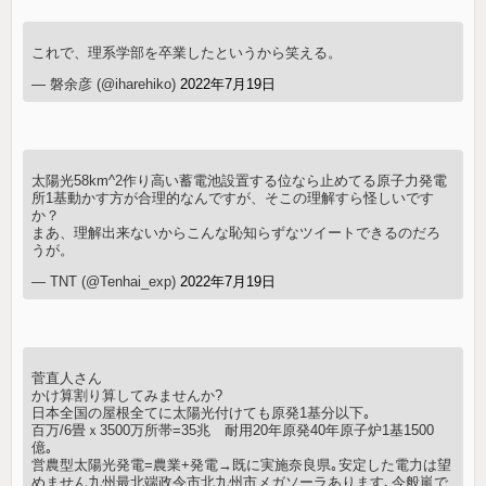
これで、理系学部を卒業したというから笑える。
— 磐余彦 (@iharehiko)
2022年7月19日
太陽光58km^2作り高い蓄電池設置する位なら止めてる原子力発電
所1基動かす方が合理的なんですが、そこの理解すら怪しいです
か？
まあ、理解出来ないからこんな恥知らずなツイートできるのだろ
うが。
— TNT (@Tenhai_exp)
2022年7月19日
菅直人さん
かけ算割り算してみませんか?
日本全国の屋根全てに太陽光付けても原発1基分以下｡
百万/6畳ｘ3500万所帯=35兆 耐用20年原発40年原子炉1基1500
億｡
営農型太陽光発電=農業+発電→既に実施奈良県｡安定した電力は望
めません九州最北端政令市北九州市メガソーラあります､今般嵐で