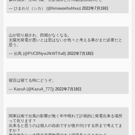
— ひまわり（シカ） (@himawarihuhhuu)
2022年7月19日
山が切り崩され、田畑がなくなる。
太陽光発電が悪いとは思はないが色々と考える事がまだ必要だと
思う。
— 伝馬 (@PUCBNywJfkWTXa8)
2022年7月18日
寝言は寝てる時にどうぞ。
— KazuA (@KazuA_777j)
2022年7月18日
関東以南で台風の影響が無く年中晴れて計画的に発電出来る場所
って在ります？
出来ると思うのは個人の自由ですが後片付けする所まで考えてま
すか？