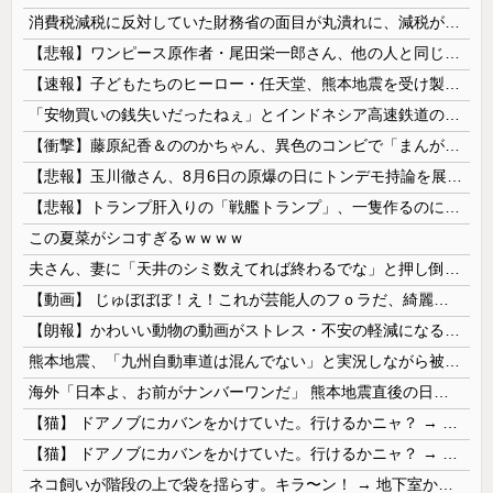
消費税減税に反対していた財務省の面目が丸潰れに、減税が決まった途端に市場が動き出したが……
【悲報】ワンピース原作者・尾田栄一郎さん、他の人と同じ「漫画家」という肩書きに不満
【速報】子どもたちのヒーロー・任天堂、熊本地震を受け製品修理は無償対応（災害救助法適用地域） 義援金5000万円寄付
「安物買いの銭失いだったねぇ」とインドネシア高速鉄道の最終処分に日本側騒然、国家予算は使わないというと何が財源なんだ？
【衝撃】藤原紀香＆ののかちゃん、異色のコンビで「まんが日本昔ばなし」を舞台化してしまう
【悲報】玉川徹さん、8月6日の原爆の日にトンデモ持論を展開し物議… → ネット「それ、今日言うことなのか…？」ｗｗｗｗｗｗｗｗｗｗｗｗｗ
【悲報】トランプ肝入りの「戦艦トランプ」、一隻作るのに4兆円かかる模様wwwwwww
この夏菜がシコすぎるｗｗｗｗ
夫さん、妻に「天井のシミ数えてれば終わるでな」と押し倒されて性行為 → 凄いことになるｗｗｗｗｗ
【動画】 じゅぼぼぼ！え！これが芸能人のフｏラだ、綺麗な顔とお口でこんなことしているだ 笑
【朗報】かわいい動物の動画がストレス・不安の軽減になる可能性。英大学の研究で実証
熊本地震、「九州自動車道は混んでない」と実況しながら被災地へ向かう有名アナなどに批判殺到 全国紙記者「最新の状況をいち早く伝えることは報道機関としての責務」「情報を取り上げることには大きな意義がある」
海外「日本よ、お前がナンバーワンだ」 熊本地震直後の日本の対応のスピードに世界が衝撃
【猫】 ドアノブにカバンをかけていた。行けるかニャ？ → 猫はこうなります…
【猫】 ドアノブにカバンをかけていた。行けるかニャ？ → 猫はこうなります…
ネコ飼いが階段の上で袋を揺らす。キラ〜ン！ → 地下室からヤツが現れる…