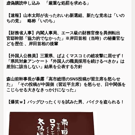
虚偽購読申し込み 「厳重な処罰を求める」
【速報】山本太郎が去ったれいわ新選組、新たな党名は「いの
ちの党」 略称「いのち」
【財務省人事】内閣人事局、エース級の財務官僚を異例転出
官邸幹部「協力的でなかった」※岸田首相（当時）の秘書官な
どを歴任 、岸田首相の後輩
【外国人公務員】三重県、ぱよくマスコミの総攻撃に屈せず！
「県民対象アンケート『外国人の職員採用を続けるべきか』は
差別に該当しない」結果を公表する方針
森山前幹事長が暴露「高市総理のSNS投稿が習主席を怒らせ
た」 「その投稿が中国側（習近平主席）を怒らせ、日中関係を
こじらせる大きなきっかけになった」
【爆笑ｗ】バッグひったくりを試みた男、バイクを盗られる！