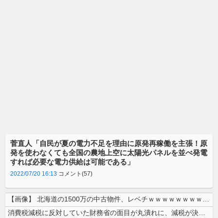
菅直人「自民が夏の電力不足を理由に原発再稼働を主張！原
発を使わなくても全国の農地上空に太陽光パネルを並べ発電
すれば必要な電力供給は可能である」
2022/07/20 16:13
コメント(57)
【画像】 北海道の1500万の中古物件、レベチｗｗｗｗｗｗｗｗｗｗｗｗ...
消費税減税に反対していた財務省の面目が丸潰れに、減税が決まった途端に市...