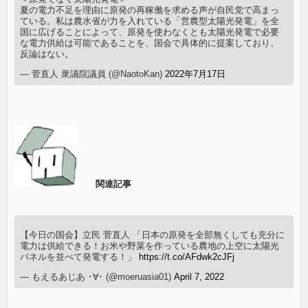
夏の電力不足を理由に原発の再稼働を求める声が自民党で高まっ
ている。私は農水省が力を入れている「営農型太陽光発電」を全
国に広げることによって、原発を使わなくとも太陽光発電で必要
な電力供給は可能であることを、国会で具体的に提案しており、
反論はない。
— 菅直人 衆議院議員 (@NaotoKan)
2022年7月17日
関連記事
【今日の国会】立民 菅直人 「日本の原発を全部無くしても充分に
電力は供給できる！お米や野菜を作っている農地の上空に太陽光
パネルを並べて発電する！」
https://t.co/AFdwk2cJFj
— もえるあじあ ･∀･ (@moeruasia01)
April 7, 2022