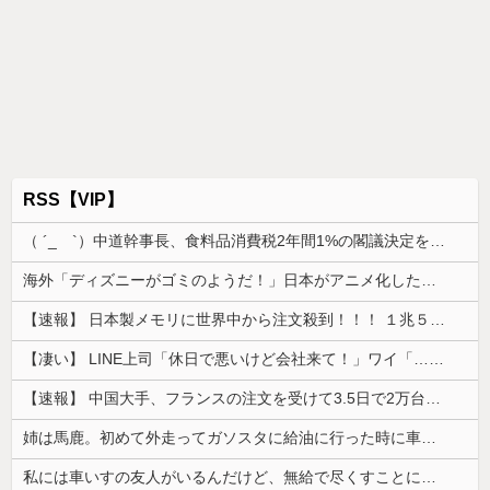
RSS【VIP】
（ ´_ゝ`）中道幹事長、食料品消費税2年間1%の閣議決定を批判 → 記者「中道改革連合は食料品消費税ゼロを公約に掲げていたが？」→ 階猛氏「
海外「ディズニーがゴミのようだ！」日本がアニメ化した米人気SF作品に絶賛の声が殺到中
【速報】 日本製メモリに世界中から注文殺到！！！ １兆５０００億円で工場増築へ
【凄い】 LINE上司「休日で悪いけど会社来て！」ワイ「…無視」上司「マジでヤバいから！」←その結果ｗｗｗｗｗ
【速報】 中国大手、フランスの注文を受けて3.5日で2万台のエアコンを製造し出荷完了「毎度アル♡」
姉は馬鹿。初めて外走ってガソスタに給油に行った時に車体やガラスにガソリンかけるレベルの馬鹿
私には車いすの友人がいるんだけど、無給で尽くすことに疲れてしまった。自分のええかっこしいで、自分が潰れそう