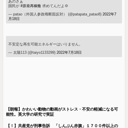
あのさぁ
国民が
#原発再稼働
求めてんだよ💢
— patao（外国人参政権断固反対） (@patapata_patao8)
2022年7
月18日
不安定な再生可能エネルギーはいりません。
— 太陽113 (@taiyo1133299)
2022年7月18日
【朗報】かわいい動物の動画がストレス・不安の軽減になる可
能性。英大学の研究で実証
【！】共産党が刑事告訴 「しんぶん赤旗」１７００件以上の