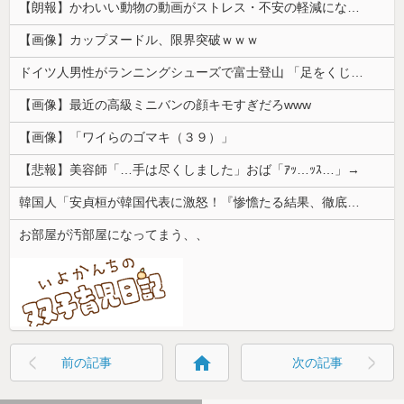
【朗報】かわいい動物の動画がストレス・不安の軽減になる可能性。英大学の研究で実証
【画像】カップヌードル、限界突破ｗｗｗ
ドイツ人男性がランニングシューズで富士登山 「足をくじいて動けない」
【画像】最近の高級ミニバンの顔キモすぎだろwww
【画像】「ワイらのゴマキ（３９）」
【悲報】美容師「…手は尽くしました」おば「ｱｯ…ｯｽ…」→
韓国人「安貞桓が韓国代表に激怒！『惨憺たる結果、徹底的な刷新が必要だ』と監督や協会を痛烈批判」
お部屋が汚部屋になってまう、、
home
前の記事
次の記事