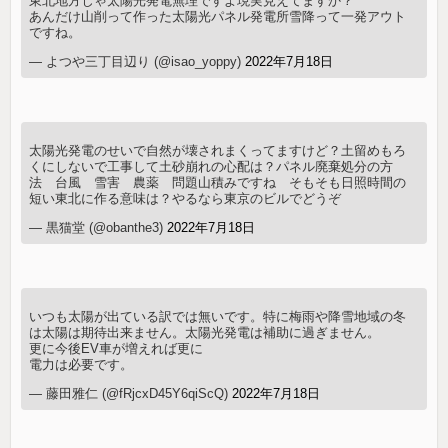
東北地方じゃ太陽光発電無理ですよ現実見えてますか？
あんだけ山削って作った太陽光パネル発電所雪降って一発アウト
ですね。
— よつや三丁目辺り (@isao_yoppy)
2022年7月18日
太陽光発電のせいで自然が壊されまくってますけど？土留めもろ
くにしないで工事して土砂崩れの心配は？パネル廃棄処分の方
法 台風 雪害 農薬 問題山積みですね そもそも日照時間の
短い東北に作る意味は？やるなら東京のビルでどうぞ
— 黒猫堂 (@obanthe3)
2022年7月18日
いつも太陽が出ている訳では無いです。特に梅雨や降雪地域の冬
は太陽は期待出来ません。太陽光発電は補助に過ぎません。
更に今後EV車が増えれば更に
電力は必要です。
— 藤田雅仁 (@fRjcxD45Y6qiScQ)
2022年7月18日