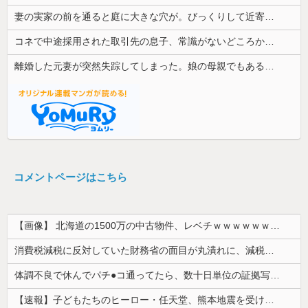
妻の実家の前を通ると庭に大きな穴が。びっくりして近寄ると穴の中に嫁がいて...
コネで中途採用された取引先の息子、常識がないどころかガチヤバい奴
離婚した元妻が突然失踪してしまった。娘の母親でもある相手だから放っておけず連絡を探すことに…
コメントページはこちら
【画像】 北海道の1500万の中古物件、レベチｗｗｗｗｗｗｗｗｗｗｗｗｗｗｗｗｗｗｗｗ
消費税減税に反対していた財務省の面目が丸潰れに、減税が決まった途端に市場が動き出したが……
体調不良で休んでパチ●コ通ってたら、数十日単位の証拠写真撮られて会社クビになった
【速報】子どもたちのヒーロー・任天堂、熊本地震を受け製品修理は無償対応（災害救助法適用地域） 義援金5000万円寄付