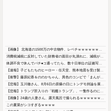
【画像】 北海道の1500万の中古物件、レベチｗｗｗｗｗｗｗｗｗｗｗｗｗｗｗｗｗｗｗｗ
消費税減税に反対していた財務省の面目が丸潰れに、減税が決まった途端に市場が動き出したが……
体調不良で休んでパチ●コ通ってたら、数十日単位の証拠写真撮られて会社クビになった
【速報】子どもたちのヒーロー・任天堂、熊本地震を受け製品修理は無償対応（災害救助法適用地域） 義援金5000万円寄付
【衝撃】藤原紀香＆ののかちゃん、異色のコンビで「まんが日本昔ばなし」を舞台化してしまう
【悲報】玉川徹さん、8月6日の原爆の日にトンデモ持論を展開し物議… → ネット「それ、今日言うことなのか…？」ｗｗｗｗｗｗｗｗｗｗｗｗｗ
【悲報】トランプ肝入りの「戦艦トランプ」、一隻作るのに4兆円かかる模様wwwwwww
【画像】24歳の人妻さん、露天風呂で撮られるｗｗｗｗｗｗｗｗｗｗｗｗｗｗｗｗｗ
この夏菜がシコすぎるｗｗｗｗ