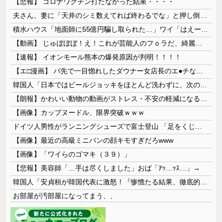
【悲報】 コロナワクチン打たなかった結果・・・・
夫さん、妻に「天井のシミ数えてれば終わるでな」と押し倒されて性行為 → 凄いことになるｗｗｗｗｗ
積水ハウス「地面師に55億円騙し取られた…」ワイ「はえーかわいそう…会社滅茶苦茶やろなぁ」→
【動画】 じゅぼぼぼ！え！これが芸能人のフｏラだ、綺麗な顔とお口でこんなことしているだ 笑
【速報】 イオンモール熊本の爆発原因が判明！！！！
【エ□漫画】 バ先で一目惚れしたダウナー女店長のエ●チなサービスで給料0円…！弱点チクビ責めでイカせまくってわからせる…！
韓国人「日本ではビールジョッキをほとんど洗わずに、次の客に出すんだ！ これが証拠の映像だ!!」……あー、なるほどですねー。韓国には「アレ」がないんだ？
【朗報】かわいい動物の動画がストレス・不安の軽減になる可能性。英大学の研究で実証
【画像】カップヌードル、限界突破ｗｗｗ
ドイツ人男性がランニングシューズで富士登山 「足をくじいて動けない」
【画像】最近の高級ミニバンの顔キモすぎだろwww
【画像】「ワイらのゴマキ（３９）」
【悲報】美容師「…手は尽くしました」おば「ｱｯ…ｯｽ…」→
韓国人「安貞桓が韓国代表に激怒！『惨憺たる結果、徹底的な刷新が必要だ』と監督や協会を痛烈批判」
お部屋が汚部屋になってまう、、