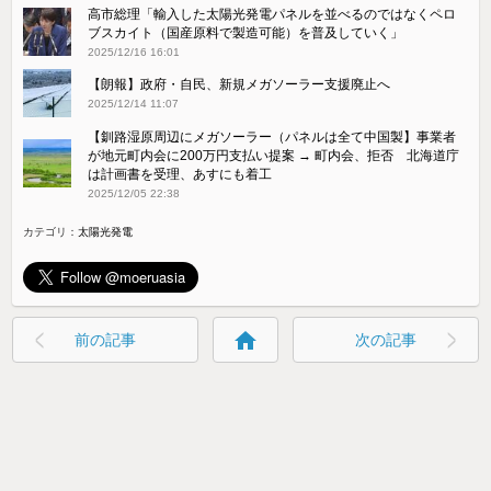
高市総理「輸入した太陽光発電パネルを並べるのではなくペロ
ブスカイト（国産原料で製造可能）を普及していく」
2025/12/16 16:01
【朗報】政府・自民、新規メガソーラー支援廃止へ
2025/12/14 11:07
【釧路湿原周辺にメガソーラー（パネルは全て中国製】事業者
が地元町内会に200万円支払い提案 → 町内会、拒否 北海道庁
は計画書を受理、あすにも着工
2025/12/05 22:38
カテゴリ：
太陽光発電
home
前の記事
次の記事