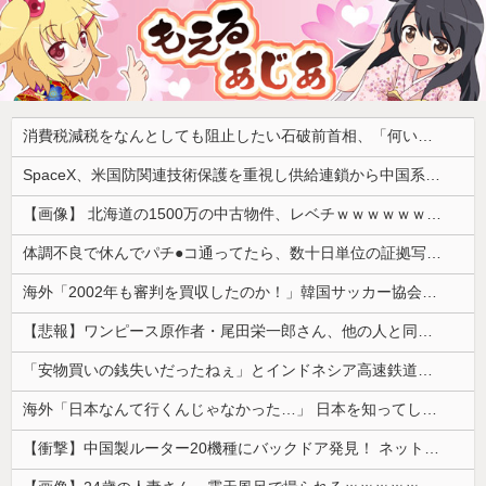
消費税減税をなんとしても阻止したい石破前首相、「何いってんのこいつ」と有権者をドン引きさせるよな屁理屈を……
SpaceX、米国防関連技術保護を重視し供給連鎖から中国系を完全排除へ 供給業者に「中国籍人員をSpaceX向けの生産に関わらせないこと」「中国製の設備・部品を使わないこと」を要求し監査実施
【画像】 北海道の1500万の中古物件、レベチｗｗｗｗｗｗｗｗｗｗｗｗｗｗｗｗｗｗｗｗ
体調不良で休んでパチ●コ通ってたら、数十日単位の証拠写真撮られて会社クビになった
海外「2002年も審判を買収したのか！」韓国サッカー協会による国際試合の審判買収が発覚し大騒ぎ！【海外の反応】
【悲報】ワンピース原作者・尾田栄一郎さん、他の人と同じ「漫画家」という肩書きに不満
「安物買いの銭失いだったねぇ」とインドネシア高速鉄道の最終処分に日本側騒然、国家予算は使わないというと何が財源なんだ？
海外「日本なんて行くんじゃなかった…」 日本を知ってしまったディズニー信者、帰国後『本家』に失望する事態に
【衝撃】中国製ルーター20機種にバックドア発見！ ネットに繋ぐだけで35秒ごとに中国のサーバーと通信