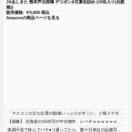
JAあしきた 熊本芦北柑橘 デコポン&甘夏缶詰め (10缶入り(化粧
箱))
販売価格: ￥5,665 税込
Amazonの商品ページを見る
「マスコミの立ち位置の勘違いっぷりがすごい」と報ステ大越キャスターの台詞に視聴者絶句、高市とトランプを同列視させようという思惑がひしひしと
【画像】 北海道の1500万の中古物件、レベチｗｗｗｗｗｗｗｗｗｗｗｗｗｗｗｗｗｗｗｗ
体調不良で休んでパチ●コ通ってたら、数十日単位の証拠写真撮られて会社クビになった