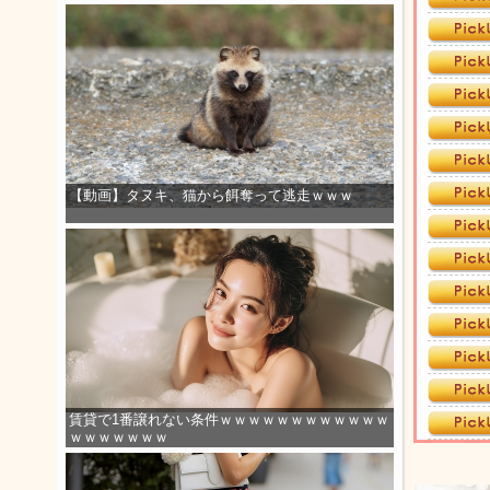
【動画】タヌキ、猫から餌奪って逃走ｗｗｗ
賃貸で1番譲れない条件ｗｗｗｗｗｗｗｗｗｗｗｗ
ｗｗｗｗｗｗｗ