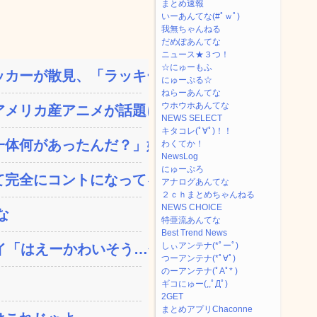
まとめ速報
いーあんてな(#ﾟｗﾟ)
我無ちゃんねる
だめぽあんてな
ニュース★３つ！
☆にゅーもふ
カーが散見、「ラッキー」...
にゅーぷる☆
ねらーあんてな
ウホウホあんてな
メリカ産アニメが話題に、...
NEWS SELECT
キタコレ(ﾟ∀ﾟ)！！
体何があったんだ？」嫁「...
わくてか！
NewsLog
にゅーぷろ
完全にコントになってる…...
アナログあんてな
２ｃｈまとめちゃんねる
NEWS CHOICE
な
特亜流あんてな
Best Trend News
しぃアンテナ(*ﾟーﾟ)
「はえーかわいそう…会...
つーアンテナ(*ﾟ∀ﾟ)
のーアンテナ(ﾟAﾟ* )
ギコにゅー(,,ﾟДﾟ)
2GET
まとめアプリChaconne