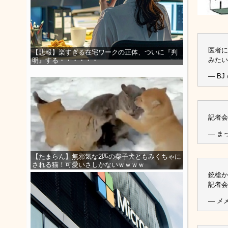
医者に
【悲報】楽すぎる在宅ワークの正体、ついに『判
みたい
明』する・・・・・・
— BJ
記者会
— まっ
【たまらん】無邪気な2匹の柴子犬ともみくちゃに
される猫！可愛いさしかないｗｗｗｗ
銃槍か
記者会
— メメ