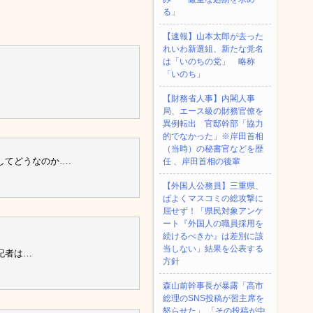
る」
【速報】山本太郎が去った
れいわ新選組、新たな党名
は「いのちの党」 略称
「いのち」
【財務省人事】内閣人事
局、エース級の財務官僚を
異例転出 官邸幹部「協力
的でなかった」※岸田首相
（当時）の秘書官などを歴
てどうなのか….
任 、岸田首相の後輩
【外国人公務員】三重県、
ぱよくマスコミの総攻撃に
屈せず！「県民対象アンケ
ート『外国人の職員採用を
続けるべきか』は差別に該
当しない」結果を公表する
記者は…
方針
森山前幹事長が暴露「高市
総理のSNS投稿が習主席を
怒らせた」 「その投稿が中