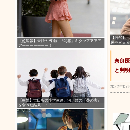
【愕然】元
【超速報】未婚の男達に『朗報』キタァアアアア
果ｗｗｗｗ
アーーーーーーー！！
奈良医
と判明
2022年07
【衝撃】世田谷の小学生達、河川敷の『桑の実』
を食べた結果・・・・