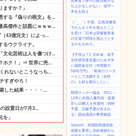
知事選で保守の政治家が立
ち上がるしかない」保守一
本化を訴え
（ ´_ゝ`）中国、広島原爆投
下から８１年を迎えたこと
を受け「日本は原爆被害者
の立場で同情を買おうとす
るのを止めろ」
【平等は？】文科省、若手
女性研究者支援のため大学
に補助金交付（年間最大
5000万円）「将来のリーダ
ーとして活躍する（女性
の）人材を輩出したい」
韓国サッカー協会 2011～
12年に外国人審判員・監督
官ら10数人を性接待（W杯
予選、五輪予選が含まれ
る）国会議員が事実確認
SpaceX、米国防関連技術
保護を重視し供給連鎖から