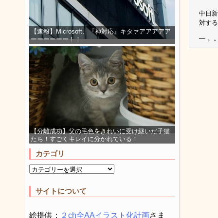
中日新
対す
【速報】Microsoft、『神対応』キタァアアアアア
— 。。。
ーーーーーー！！
【分離成功】父の毛色をきれいに受け継いだ子猫
たち！すごくキレイに分かれている！
カテゴリ
サイトについて
絵提供：
２ch全AAイラスト化計画
さま