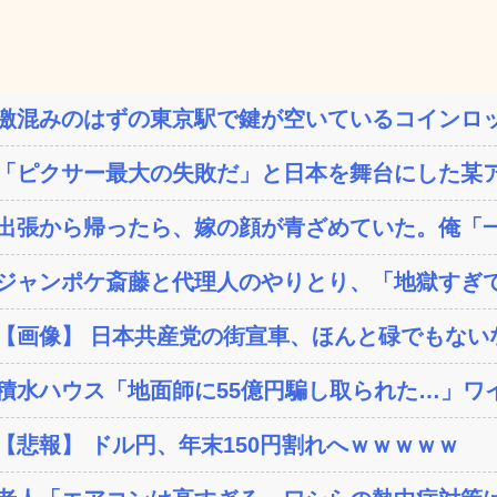
激混みのはずの東京駅で鍵が空いているコインロッ
「ピクサー最大の失敗だ」と日本を舞台にした某ア
出張から帰ったら、嫁の顔が青ざめていた。俺「一
ジャンポケ斎藤と代理人のやりとり、「地獄すぎて
【画像】 日本共産党の街宣車、ほんと碌でもない
積水ハウス「地面師に55億円騙し取られた…」ワイ
【悲報】 ドル円、年末150円割れへｗｗｗｗｗ