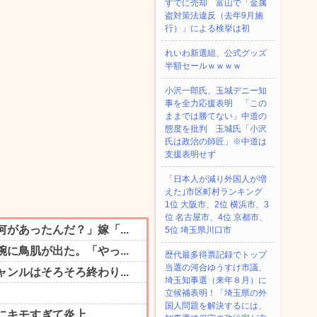
すでに売却 富山で「金属
盗対策法違反（去年9月施
行）」による検挙は初
れいわ新選組、公式グッズ
半額セールｗｗｗｗ
小沢一郎氏、玉城デニー知
事を全力応援表明 「この
ままでは勝てない」中道の
態度を批判 玉城氏「小沢
氏は政治の師匠」※中道は
支援表明せず
「日本人が減り外国人が増
えた｣市区町村ランキング
1位 大阪市、2位 横浜市、3
位 名古屋市、4位 京都市、
5位 埼玉県川口市
歴代最多得票記録でトップ
当選の河合ゆうすけ市議、
埼玉知事選（来年８月）に
立候補表明！「埼玉県の外
国人問題を解決するには、