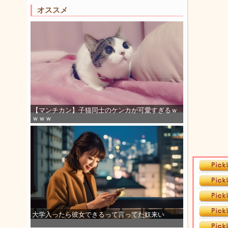
オススメ
【マンチカン】子猫同士のケンカが可愛すぎるｗ
ｗｗｗ
大学入ったら彼女できるって言ってた奴来い