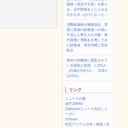
国側（習近平主席）を怒ら
せ、日中関係をこじらせる
大きなきっかけになった」
消費税減税を閣議決定、背
景に首相の財務省への強い
不信と人事介入の示唆 歴
代政権に増税を主導してき
た財務省、高市内閣に完全
敗北
海外の刑務所に収監されて
いる韓国人急増、1,325人
（詐偽が4分の1） 日本に
は254人
リンク
ニュースの森
保守JAPAN
Zattoyomiニュース見出しリ
ーダー
2chnavi
特定アジアと日本／情強！良