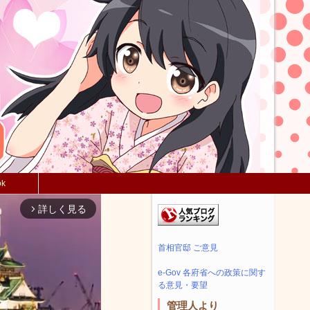
ok
詳しく見る
arrow_forward_ios
首相官邸 ご意見
e-Gov 各府省への政策に関す
る意見・要望
管理人より