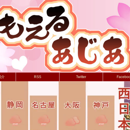
紹介
RSS
Twitter
Facebo