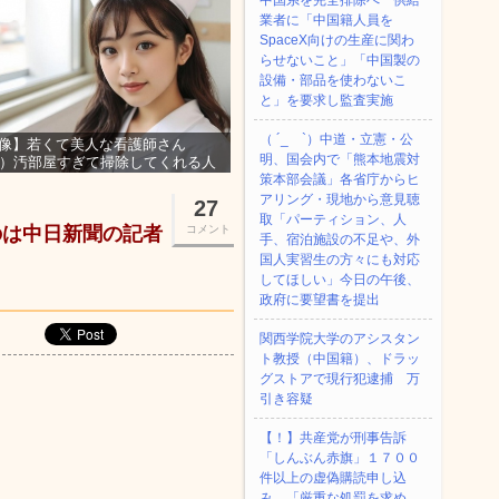
中国系を完全排除へ 供給
業者に「中国籍人員を
SpaceX向けの生産に関わ
らせないこと」「中国製の
設備・部品を使わないこ
と」を要求し監査実施
（ ´_ゝ`）中道・立憲・公
像】若くて美人な看護師さん
明、国会内で「熊本地震対
3）汚部屋すぎて掃除してくれる人
集ｗｗｗ
策本部会議」各省庁からヒ
アリング・現地から意見聴
27
取「パーティション、人
のは中日新聞の記者
コメント
手、宿泊施設の不足や、外
国人実習生の方々にも対応
してほしい」今日の午後、
政府に要望書を提出
関西学院大学のアシスタン
ト教授（中国籍）、ドラッ
グストアで現行犯逮捕 万
引き容疑
【！】共産党が刑事告訴
「しんぶん赤旗」１７００
件以上の虚偽購読申し込
み 「厳重な処罰を求め