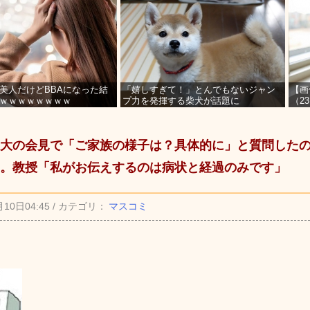
美人だけどBBAになった結
「嬉しすぎて！」とんでもないジャン
【画
ｗｗｗｗｗｗｗｗ
プ力を発揮する柴犬が話題に
（2
を募
大の会見で「ご家族の様子は？具体的に」と質問した
。教授「私がお伝えするのは病状と経過のみです」
月10日04:45 / カテゴリ：
マスコミ