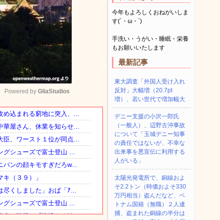
今年もよろしくおねがいしま
す(´・ω・`)
手洗い・うがい・睡眠・栄養
もお願いいたします
最新記事
東大調査「外国人受け入れ
反対」大幅増（20.7pt
Powered by 
GliaStudios
増）、若い世代で増加幅大
デニー支援の小沢一郎氏
Mute
（一般人）、辺野古沖事故
について「玉城デニー知事
の責任ではないが、不幸な
出来事を悪宣伝に利用する
人がいる」
太陽光発電所で、銅線およ
そ2.2トン（時価およそ330
万円相当）盗んだなど、ベ
トナム国籍（無職）２人逮
捕、盗まれた銅線の半分は