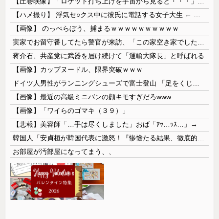
【圧巻映像】「ロケット打ち上げを宇宙から見ると・・・」の動画が衝撃的
【ハメ撮り】 浮気セ○クス中に彼氏に電話する女子大生 ← これを現実にやる子が現れる…
【画像】 のっぺらぼう、捕まるｗｗｗｗｗｗｗｗｗｗ
実家でお留守番してたら警官が来訪、「この家空き家でしたよね？」と問いかけてくるが実際は30年ほど住んでおり……
蒋介石、共産党に武器を届け続けて「運輸大隊長」と呼ばれる
【画像】カップヌードル、限界突破ｗｗｗ
ドイツ人男性がランニングシューズで富士登山 「足をくじいて動けない」
【画像】最近の高級ミニバンの顔キモすぎだろwww
【画像】「ワイらのゴマキ（３９）」
【悲報】美容師「…手は尽くしました」おば「ｱｯ…ｯｽ…」→
韓国人「安貞桓が韓国代表に激怒！『惨憺たる結果、徹底的な刷新が必要だ』と監督や協会を痛烈批判」
お部屋が汚部屋になってまう、、