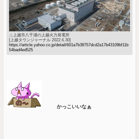
△上越市八千浦の上越火力発電所
[上越タウンジャーナル 2022.6.30]
https://article.yahoo.co.jp/detail/601a7b38757dcd2a17b43109bf11b
54bad4ed525
かっこいいなぁ