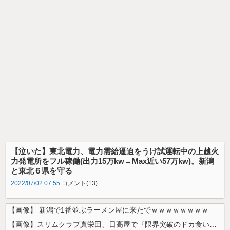
【泣いた】東北電力、電力需給逼迫をうけ試運転中の上越火
力発電所をフル稼働(出力15万kw→Max近い57万kw)。新潟
と東北６県を守る
2022/07/02 07:55
コメント(13)
【画像】 新潟で1番並ぶラーメン屋に来たでｗｗｗｗｗｗｗｗ
【画像】スリムクラブ真栄田、日高屋で『限界突破のドカ食い』を披露するｗ...