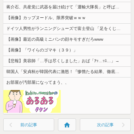
蒋介石、共産党に武器を届け続けて「運輸大隊長」と呼ばれる
【画像】カップヌードル、限界突破ｗｗｗ
ドイツ人男性がランニングシューズで富士登山 「足をくじいて動けない」
【画像】最近の高級ミニバンの顔キモすぎだろwww
【画像】「ワイらのゴマキ（３９）」
【悲報】美容師「…手は尽くしました」おば「ｱｯ…ｯｽ…」→
韓国人「安貞桓が韓国代表に激怒！『惨憺たる結果、徹底的な刷新が必要だ』と監督や協会を痛烈批判」
お部屋が汚部屋になってまう、、
home
前の記事
次の記事