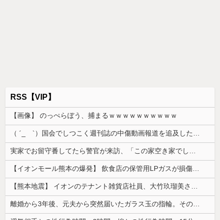
RSS【VIP】
【画像】 のっぺらぼう、捕まるｗｗｗｗｗｗｗｗｗｗ
（ ´_ゝ`）国会でしつこく週刊誌の中傷動画報道を追及した立憲議員、自身への誹謗中傷・苦情電話被害を訴え「総理に疑問を質す、当然のことをした...
実家でお留守番してたら警官が来訪、「この家空き家でしたよね？」と問いかけてくるが実際は30年ほど住んでおり……
【イオンモール熊本の爆発】 飲食店の保管用LPガスが損傷「救出時も室内にガス充満」2人死亡、1人心肺停止
【熊本地震】 イオンのテナント雑貨店社員、大竹玖瑠美さん(22)がカワイイ・・・
離婚から3年後、元夫から突然届いたガラス玉の指輪。その真意を知った瞬間、私も弁護士も言葉を失って…