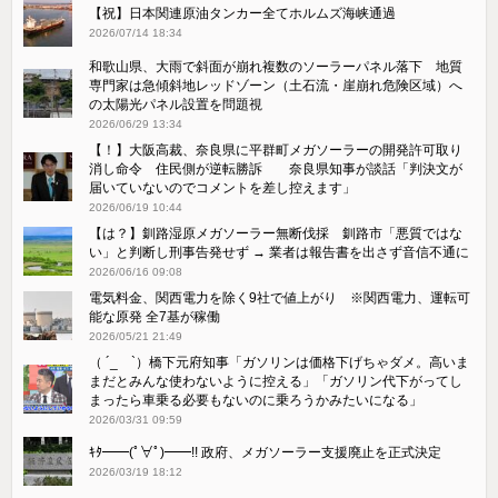
【祝】日本関連原油タンカー全てホルムズ海峡通過
2026/07/14 18:34
和歌山県、大雨で斜面が崩れ複数のソーラーパネル落下 地質
専門家は急傾斜地レッドゾーン（土石流・崖崩れ危険区域）へ
の太陽光パネル設置を問題視
2026/06/29 13:34
【！】大阪高裁、奈良県に平群町メガソーラーの開発許可取り
消し命令 住民側が逆転勝訴 奈良県知事が談話「判決文が
届いていないのでコメントを差し控えます」
2026/06/19 10:44
【は？】釧路湿原メガソーラー無断伐採 釧路市「悪質ではな
い」と判断し刑事告発せず → 業者は報告書を出さず音信不通に
2026/06/16 09:08
電気料金、関西電力を除く9社で値上がり ※関西電力、運転可
能な原発 全7基が稼働
2026/05/21 21:49
（ ´_ゝ`）橋下元府知事「ガソリンは価格下げちゃダメ。高いま
まだとみんな使わないように控える」「ガソリン代下がってし
まったら車乗る必要もないのに乗ろうかみたいになる」
2026/03/31 09:59
ｷﾀ━━(ﾟ∀ﾟ)━━!! 政府、メガソーラー支援廃止を正式決定
2026/03/19 18:12