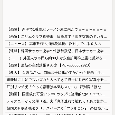
【画像】 新潟で1番並ぶラーメン屋に来たでｗｗｗｗｗｗｗｗ
【画像】スリムクラブ真栄田、日高屋で『限界突破のドカ食い』を披露するｗｗｗｗｗｗ
【ニュース】 高市政権の消費税減税に反対している９人の自民党議員が全て判明！！！！ やっぱりコイツラかｗｗｗｗｗ
【速報】韓国サッカー協会の性接待疑惑、日本サッカー協会が4人の日本人審判員を調査「調査後に結果を公表します」
（ ´_ゝ`）外国人や市民ら約80人が永住許可抑止案に反対を訴え「選別、差別の作業」「国会審議も経ずいきなり厳格化する国に誰が来ますか！」「今す...
【画像】最新の高梨沙羅さん🥺 【Pickup08082923】
【仰天】 石破茂さん、自民若手に舐めてかかった結果「全てを失うｗｗｗｗｗ」
避難所に土足でズカズカと入ってきて勝手に動画や写真を撮影したメディア取材陣、挙句の果てに要求してきたのは……
江別リンチ犯「立って謝罪は本気じゃない」 裁判官「ほな裁判で土下座してないキミは本気じゃないな」
【動画】 国宝級に可愛いッ!!!Hカップに健康的な体！エ□い！乳首からマ●コまで見えているよ 笑
ディズニーからの帰り道。夫「息子連れて離れろ！あと警察に通報！」私「助けて！」駅員「どうしました！？」→トンデモナイことに…
韓国の月探査機タヌリ、スペースX「ファルコン9」の残骸が月面に衝突する様子を撮影！