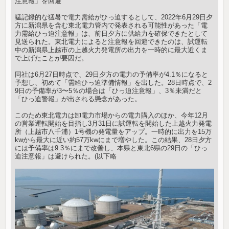
注意報」を回避
猛記録的な猛暑で電力需給がひっ迫するとして、2022年6月29日夕
方に新潟県を含む東北電力管内で発表される可能性があった「電
力需給ひっ迫注意報」は、前日夕方に供給力を確保できたとして
見送られた。東北電力によると注意報を回避できたのは、試運転
中の新潟県上越市の上越火力発電所の出力を一時的に最大近くま
で上げたことが要因だ。
同社は6月27日時点で、29日夕方の電力の予備率が4.1％になると
予想し、初めて「需給ひっ迫準備情報」を出した。28日時点で、2
9日の予備率が3〜5％の場合は「ひっ迫注意報」、3％未満だと
「ひっ迫警報」が出される懸念があった。
このため東北電力は卸電力市場からの電力購入のほか、今年12月
の営業運転開始を目指し3月31日に試運転を開始した上越火力発電
所（上越市八千浦）1号機の発電量をアップ。一時的に出力を15万
kwから最大に近い約57万kwにまで増やした。この結果、28日夕方
には予備率は9.3％にまで改善し、本県と東北6県の29日の「ひっ
迫注意報」は避けられた。(以下略