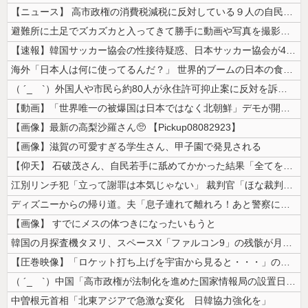
【ニュース】 高市政権の消費税減税に反対している９人の自民党議員が全て...
避難所に土足でズカズカと入ってきて勝手に動画や写真を撮影したメディア取...
【速報】韓国サッカー協会の性接待疑惑、日本サッカー協会が4人の日本人審...
海外「日本人は何に使ってるんだ？」 世界的ブームの日本の食品、買ってみ...
（ ´_ゝ`）外国人や市民ら約80人が永住許可抑止案に反対を訴え「選別...
【動画】「世界唯一の被爆国は日本ではなく北朝鮮」デモが開催される
【画像】最新の高梨沙羅さん🥺 【Pickup08082923】
【画像】滋賀の可愛すぎる学生さん、甲子園で発見される
【仰天】 石破茂さん、自民若手に舐めてかかった結果「全てを失うｗｗｗｗ...
江別リンチ犯「立って謝罪は本気じゃない」 裁判官「ほな裁判で土下座して...
ディズニーからの帰り道。夫「息子連れて離れろ！あと警察に通報！」私「助...
【画像】 すでにメスの体つきになったいもうと
韓国の月探査機タヌリ、スペースX「ファルコン9」の残骸が月面に衝突する...
【圧巻映像】「ロケット打ち上げを宇宙から見ると・・・」の動画が衝撃的
（ ´_ゝ`）中国「高市政権が法制化を進めた国家情報局の設置日が7月3...
中曽根元首相「北東アジアで急激な変化 日韓協力強化を」