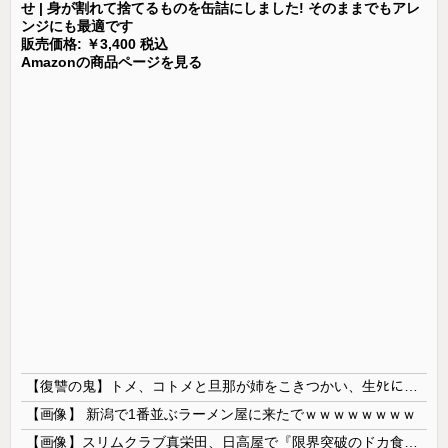
せ | 身が割れて捨てるものを缶詰にしました! そのままでもアレ
ンジにも最適です
販売価格: ￥3,400 税込
Amazonの商品ページを見る
【復讐の鬼】トメ、コトメと旦那が姉をこきつかい、生ﾀﾋにかかわる病にかかってるのに放置 結局家族旅行の留守番中に姉は亡くなった → 私は復讐を決意し包丁を持って…
【画像】 新潟で1番並ぶラーメン屋に来たでｗｗｗｗｗｗｗｗ
【画像】スリムクラブ真栄田、日高屋で『限界突破のドカ食い』を披露するｗｗｗｗｗｗ