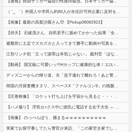
【速報】韓国サッカー協会の性接待疑惑、日本サッカー協会が4人の日本人審判員を調査「調査後に結果を公表します」
（ ´_ゝ`）外国人や市民ら約80人が永住許可抑止案に反対を訴え「選別、差別の作業」「国会審議も経ずいきなり厳格化する国に誰が来ますか！」「今す...
【画像】最新の高梨沙羅さん🥺 【Pickup08082923】
【仰天】 石破茂さん、自民若手に舐めてかかった結果「全てを失うｗｗｗｗｗ」
避難所に土足でズカズカと入ってきて勝手に動画や写真を撮影したメディア取材陣、挙句の果てに要求してきたのは……
江別リンチ犯「立って謝罪は本気じゃない」 裁判官「ほな裁判で土下座してないキミは本気じゃないな」
【動画】 国宝級に可愛いッ!!!Hカップに健康的な体！エ□い！乳首からマ●コまで見えているよ 笑
ディズニーからの帰り道。夫「息子連れて離れろ！あと警察に通報！」私「助けて！」駅員「どうしました！？」→トンデモナイことに…
韓国の月探査機タヌリ、スペースX「ファルコン9」の残骸が月面に衝突する様子を撮影！
【圧巻映像】「ロケット打ち上げを宇宙から見ると・・・」の動画が衝撃的
【ハメ撮り】 浮気セ○クス中に彼氏に電話する女子大生 ← これを現実にやる子が現れる…
【画像】 のっぺらぼう、捕まるｗｗｗｗｗｗｗｗｗｗ
実家でお留守番してたら警官が来訪、「この家空き家でしたよね？」と問いかけてくるが実際は30年ほど住んでおり……