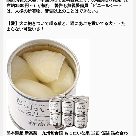
隅田川花火大会、中国SNSで無料観覧エリアの場所取り転売（1
席約3500円～）が横行 警告も無視警備員「ビニールシート
は、人様の所有物。警告以上のことはできない」
【愛】犬に抱きついて眠る猫と、猫にあごを置いてる犬・・た
まらない可愛いさ！
熊本県産 新高梨 九州旬食館 もったいな果 12缶 缶詰 詰め合わ