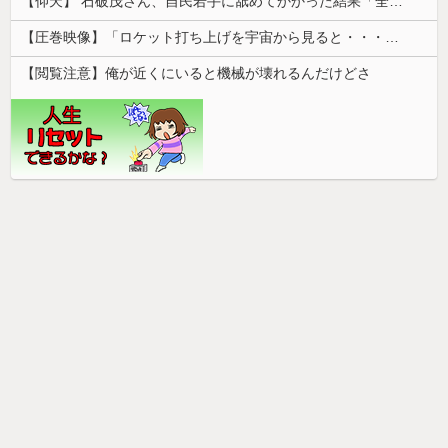
【仰天】 石破茂さん、自民若手に舐めてかかった結果「全てを失うｗｗｗｗｗ」
【圧巻映像】「ロケット打ち上げを宇宙から見ると・・・」の動画が衝撃的
【閲覧注意】俺が近くにいると機械が壊れるんだけどさ