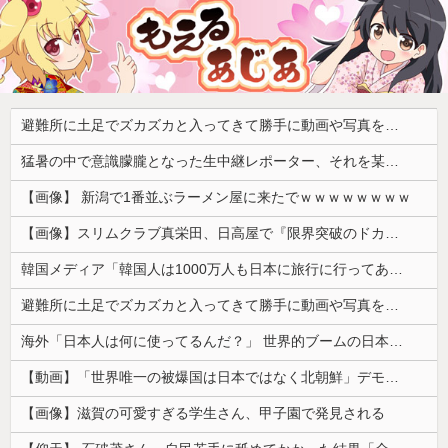
避難所に土足でズカズカと入ってきて勝手に動画や写真を撮影したメディア取材陣、挙句の果てに要求してきたのは……
猛暑の中で意識朦朧となった生中継レポーター、それを某出演者が爆笑しながら現場レポート続行を強制する動画が再注目されて……
【画像】 新潟で1番並ぶラーメン屋に来たでｗｗｗｗｗｗｗｗ
【画像】スリムクラブ真栄田、日高屋で『限界突破のドカ食い』を披露するｗｗｗｗｗｗ
韓国メディア「韓国人は1000万人も日本に旅行に行ってあげるのに、どうして日本人は韓国に来ないのか」自国に魅力がないのを棚に上げて日本を分析
避難所に土足でズカズカと入ってきて勝手に動画や写真を撮影したメディア取材陣、挙句の果てに要求してきたのは……
海外「日本人は何に使ってるんだ？」 世界的ブームの日本の食品、買ってみたものの使い道が分からない外国人が続出
【動画】「世界唯一の被爆国は日本ではなく北朝鮮」デモが開催される
【画像】滋賀の可愛すぎる学生さん、甲子園で発見される