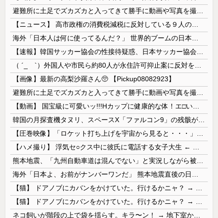
避難所に土足でズカズカと入ってきて勝手に動画や写真を撮影したメディア取材陣、挙句の果てに要求してきたのは……
【ニュース】 高市政権の消費税減税に反対している９人の自民党議員が全て判明！！！！ やっぱりコイツラかｗｗｗｗｗ
海外「日本人は何に使ってるんだ？」 世界的ブームの日本の食品、買ってみたものの使い道が分からない外国人が続出
【速報】韓国サッカー協会の性接待疑惑、日本サッカー協会が4人の日本人審判員を調査「調査後に結果を公表します」
（ ´_ゝ`）外国人や市民ら約80人が永住許可抑止案に反対を訴え「選別、差別の作業」「国会審議も経ずいきなり厳格化する国に誰が来ますか！」「今す...
【画像】最新の高梨沙羅さん🥺 【Pickup08082923】
避難所に土足でズカズカと入ってきて勝手に動画や写真を撮影したメディア取材陣、挙句の果てに要求してきたのは……
【動画】 国宝級に可愛いッ!!!Hカップに健康的な体！エ□い！乳首からマ●コまで見えているよ 笑
韓国の月探査機タヌリ、スペースX「ファルコン9」の残骸が月面に衝突する様子を撮影！
【圧巻映像】「ロケット打ち上げを宇宙から見ると・・・」の動画が衝撃的
【ハメ撮り】 浮気セ○クス中に彼氏に電話する女子大生 ← これを現実にやる子が現れる…
熊本地震、「九州自動車道は混んでない」と実況しながら被災地へ向かう有名アナなどに批判殺到 全国紙記者「最新の状況をいち早く伝えることは報道機関としての責務」「情報を取り上げることには大きな意義がある」
海外「日本よ、お前がナンバーワンだ」 熊本地震直後の日本の対応のスピードに世界が衝撃
【猫】 ドアノブにカバンをかけていた。行けるかニャ？ → 猫はこうなります…
【猫】 ドアノブにカバンをかけていた。行けるかニャ？ → 猫はこうなります…
ネコ飼いが階段の上で袋を揺らす。キラ〜ン！ → 地下室からヤツが現れる…