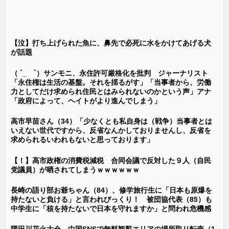
【泣】打ち上げられた魚に、鼻先で必死に水をかけてあげる犬
が話題
（ ´_ゝ`）サンモニ、永住許可厳格化を批判 ジャーナリスト
「永住権は生活の基盤。それを揺るがす」「当事者から、労働
力としてだけ求められ住民とはみられないのかという声」アナ
「政府によって、ヘイトがより進んでしまう」
高市早苗さん（34）「少なくとも私自身は（戦争）当事者とは
いえない世代ですから、反省なんかしておりませんし、反省を
求められるいわれもないと思っております」
【！】高市政権の消費税減税 合同会議で反対した９人（自民
党議員）が晒されてしまうｗｗｗｗｗｗ
長崎の語り部お爺ちゃん（84）、修学旅行生に「日本も原爆を
持たないと負ける」と言われびっくり！ 被団協代表（85）も
中学生に「核を持たないで日本を守れますか」と問われ危機感