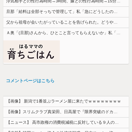
浮気相手との性行為時間→3時間、嫁との性行為時間→15分wwwwwwwww
旦那「給料は全部そっちで管理して」私「急にどうしたの？」→気づけば夫の収入がそのまま私名義の貯金になっていて…
父から祖母が会いたがっていることを告げられた。どうやら祖母は天麩羅通りの糞トメだったようで...
Ａ奥「(旦那)さんから、ひとこと言ってもらえないか」私「相談してみる」→ 人がおかしくなった瞬間を目の前で見て...
コメントページはこちら
【画像】 新潟で1番並ぶラーメン屋に来たでｗｗｗｗｗｗｗｗ
【画像】スリムクラブ真栄田、日高屋で『限界突破のドカ食い』を披露するｗｗｗｗｗｗ
【ニュース】 高市政権の消費税減税に反対している９人の自民党議員が全て判明！！！！ やっぱりコイツラかｗｗｗｗｗ