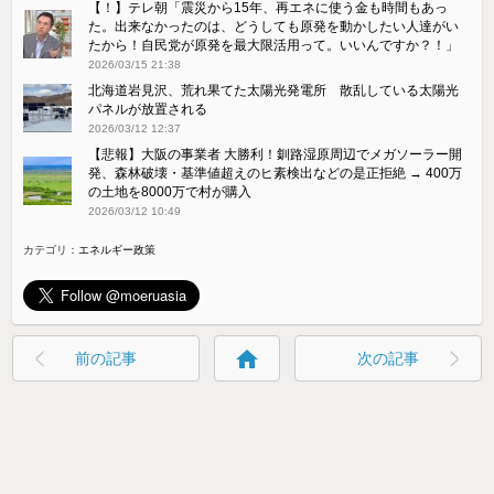
【！】テレ朝「震災から15年、再エネに使う金も時間もあっ
た。出来なかったのは、どうしても原発を動かしたい人達がい
たから！自民党が原発を最大限活用って。いいんですか？！」
2026/03/15 21:38
北海道岩見沢、荒れ果てた太陽光発電所 散乱している太陽光
パネルが放置される
2026/03/12 12:37
【悲報】大阪の事業者 大勝利！釧路湿原周辺でメガソーラー開
発、森林破壊・基準値超えのヒ素検出などの是正拒絶 → 400万
の土地を8000万で村が購入
2026/03/12 10:49
カテゴリ：
エネルギー政策
home
前の記事
次の記事