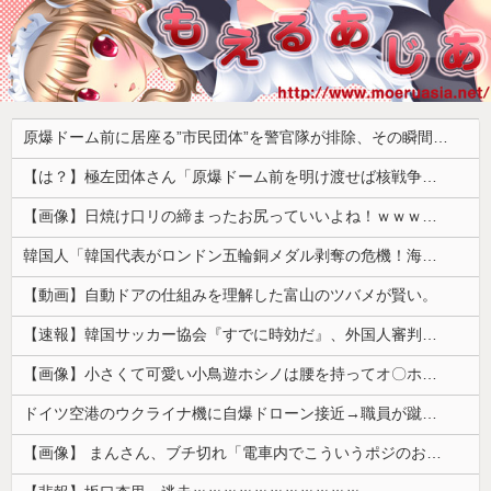
原爆ドーム前に居座る”市民団体”を警官隊が排除、その瞬間に周囲で見守っていた観客たちが……
【は？】極左団体さん「原爆ドーム前を明け渡せば核戦争が始まる！」→ 観衆のマジレスが鋭すぎるとネットで話題に → ｗｗｗｗｗｗｗｗｗｗｗｗ
【画像】日焼け口リの締まったお尻っていいよね！ｗｗｗｗｗ
韓国人「韓国代表がロンドン五輪銅メダル剥奪の危機！海外メディアが『時効の壁を越えてIOCの調査対象になり得る』と報道！」
【動画】自動ドアの仕組みを理解した富山のツバメが賢い。
【速報】韓国サッカー協会『すでに時効だ』、外国人審判らへ性的接待疑惑→ロンドン五輪は銅メダルはく奪の可能性「審判の国籍は日本、UAE、イラン」
【画像】小さくて可愛い小鳥遊ホシノは腰を持ってオ〇ホールを使うかの様なセッ〇スが解であるｗｗｗｗｗ
ドイツ空港のウクライナ機に自爆ドローン接近→職員が蹴り落とす→偶然起爆装置が壊れセーフ
【画像】 まんさん、ブチ切れ「電車内でこういうポジのおじ、ガチでイラネ」→