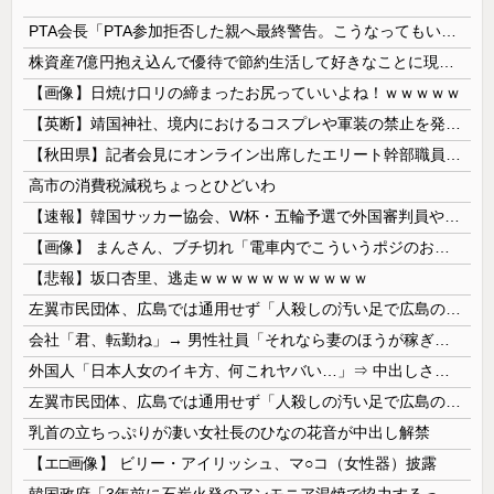
PTA会長「PTA参加拒否した親へ最終警告。こうなってもいい？」
株資産7億円抱え込んで優待で節約生活して好きなことに現金使わないまま死んでく人の最後の言葉
【画像】日焼け口リの締まったお尻っていいよね！ｗｗｗｗｗ
【英断】靖国神社、境内におけるコスプレや軍装の禁止を発表「厳粛で神聖なる場所」
【秋田県】記者会見にオンライン出席したエリート幹部職員、バスローブ姿でタバコを吸いながら説明 県が聞き取りへ
高市の消費税減税ちょっとひどいわ
【速報】韓国サッカー協会、W杯・五輪予選で外国審判員や監督官を性接待！！！！
【画像】 まんさん、ブチ切れ「電車内でこういうポジのおじ、ガチでイラネ」→
【悲報】坂口杏里、逃走ｗｗｗｗｗｗｗｗｗｗｗ
左翼市民団体、広島では通用せず「人殺しの汚い足で広島の土を踏むな！」→広島県民「お前らの方が汚いんじゃ！」「ワシらが広島県民じゃ」
会社「君、転勤ね」→ 男性社員「それなら妻のほうが稼ぎいいんで辞めます」⇒ 結果・・・
外国人「日本人女のイキ方、何これヤバい…」⇒ 中出しされ痙攣する姿が海外で話題に
左翼市民団体、広島では通用せず「人殺しの汚い足で広島の土を踏むな！」→広島県民「お前らの方が汚いんじゃ！」「ワシらが広島県民じゃ」
乳首の立ちっぷりが凄い女社長のひなの花音が中出し解禁
【エ□画像】 ビリー・アイリッシュ、マ○コ（女性器）披露
韓国政府「3年前に石炭火発のアンモニア混焼で協力するっていったけどあれ取りやめな。政権変わったし」……韓国とまともな協力ができない理由、これなんですよね