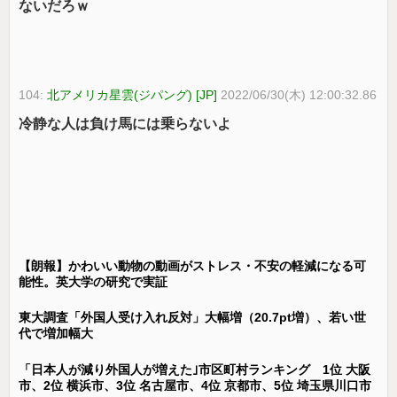
ないだろｗ
104:
北アメリカ星雲(ジパング) [JP]
2022/06/30(木) 12:00:32.86
冷静な人は負け馬には乗らないよ
【朗報】かわいい動物の動画がストレス・不安の軽減になる可
能性。英大学の研究で実証
東大調査「外国人受け入れ反対」大幅増（20.7pt増）、若い世
代で増加幅大
「日本人が減り外国人が増えた｣市区町村ランキング 1位 大阪
市、2位 横浜市、3位 名古屋市、4位 京都市、5位 埼玉県川口市