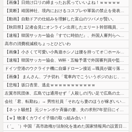
【画像】日焼け口リの締まったお尻っていいよね！ｗｗｗｗｗ
【英断】靖国神社、境内におけるコスプレや軍装の禁止を発表「厳粛で神聖な...
【動画】自動ドアの仕組みを理解した富山のツバメが賢い。
【秋田県】記者会見にオンライン出席したエリート幹部職員、バスローブ姿で...
【速報】韓国サッカー協会『すでに時効だ』、外国人審判らへ性的接待疑惑→...
高市の消費税減税ちょっとひどいわ
【画像】小さくて可愛い小鳥遊ホシノは腰を持ってオ〇ホールを使うかの様な...
【速報】韓国サッカー協会、W杯・五輪予選で外国審判員や監督官を性接待！...
ドイツ空港のウクライナ機に自爆ドローン接近→職員が蹴り落とす→偶然起爆...
【画像】 まんさん、ブチ切れ「電車内でこういうポジのおじ、ガチでイラネ...
【悲報】坂口杏里、逃走ｗｗｗｗｗｗｗｗｗｗｗ
左翼市民団体、広島では通用せず「人殺しの汚い足で広島の土を踏むな！」→...
会社「君、転勤ね」→ 男性社員「それなら妻のほうが稼ぎいいんで辞めます...
【ネット騒然】 元ジャンポケ斉藤の妻、夫の求刑7年翌日にインスタ更新！...
【ｗ】物凄くカワイイ子猫の取っ組み合い！
（ ´_ゝ`）中国「高市政権が法制化を進めた国家情報局の設置日が7月3...