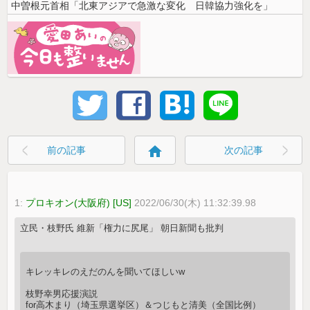
中曽根元首相「北東アジアで急激な変化 日韓協力強化を」
home
前の記事
次の記事
1:
プロキオン(大阪府) [US]
2022/06/30(木) 11:32:39.98
立民・枝野氏 維新「権力に尻尾」 朝日新聞も批判
キレッキレのえだのんを聞いてほしいw
枝野幸男応援演説
for高木まり（埼玉県選挙区）＆つじもと清美（全国比例）