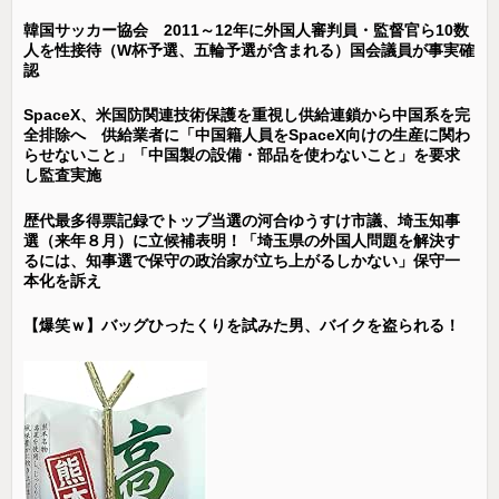
韓国サッカー協会 2011～12年に外国人審判員・監督官ら10数
人を性接待（W杯予選、五輪予選が含まれる）国会議員が事実確
認
SpaceX、米国防関連技術保護を重視し供給連鎖から中国系を完
全排除へ 供給業者に「中国籍人員をSpaceX向けの生産に関わ
らせないこと」「中国製の設備・部品を使わないこと」を要求
し監査実施
歴代最多得票記録でトップ当選の河合ゆうすけ市議、埼玉知事
選（来年８月）に立候補表明！「埼玉県の外国人問題を解決す
るには、知事選で保守の政治家が立ち上がるしかない」保守一
本化を訴え
【爆笑ｗ】バッグひったくりを試みた男、バイクを盗られる！