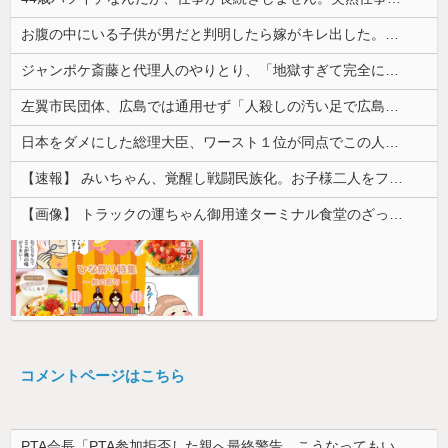
お腹の中にいる子供が男だと判明したら嫁がキレ出した。嫁はどうしても女が欲しかったらしく...
ジャンポケ斎藤と代理人のやりとり、「地獄すぎて完全にコントになってる……」と衝撃を受ける人が続出中
左翼市民団体、広島では通用せず「人殺しの汚い足で広島の土を踏むな！」→広島県民「お前らの方が汚いんじゃ！」「ワシらが広島県民じゃ」
日本をダメにした総理大臣、ワースト１位が同点でこの人ｗｗｗｗｗｗ
【速報】 みいちゃん、覚醒し戦闘民族化。お子様二人をフルボッコにしてしまう
【画像】 トラックの運ちゃん御用達ターミナル食堂のざっかけないオムライスｗｗｗｗｗｗｗｗｗｗ
コメントページはこちら
PTA会長「PTA参加拒否した親へ最終警告。こうなってもいい？」