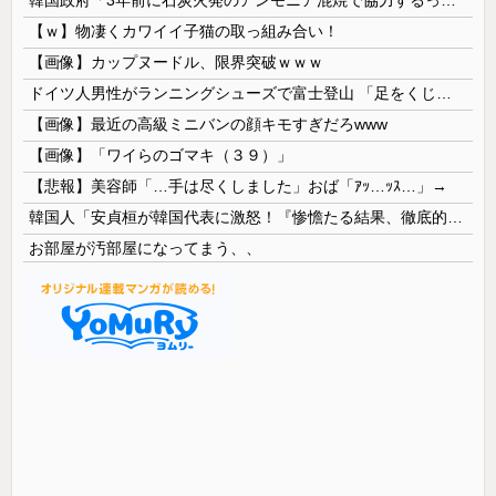
【ｗ】物凄くカワイイ子猫の取っ組み合い！
【画像】カップヌードル、限界突破ｗｗｗ
ドイツ人男性がランニングシューズで富士登山 「足をくじいて動けない」
【画像】最近の高級ミニバンの顔キモすぎだろwww
【画像】「ワイらのゴマキ（３９）」
【悲報】美容師「…手は尽くしました」おば「ｱｯ…ｯｽ…」→
韓国人「安貞桓が韓国代表に激怒！『惨憺たる結果、徹底的な刷新が必要だ』と監督や協会を痛烈批判」
お部屋が汚部屋になってまう、、