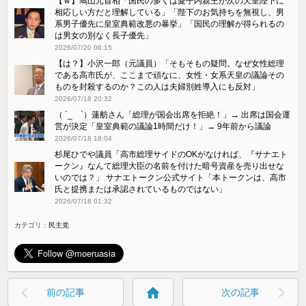
【ｗ】鳩山元首相「国民の多くは愛子内親王が次の天皇陛下に
相応しい方だと理解している」「陛下のお気持ちを無視し、男
系男子優先に皇室典範改悪の暴挙」「国民の理解が得られるの
は男女の別なく長子優先」
2026/07/20 06:15
【は？】小沢一郎（元議員）「そもそもの疑問。なぜ女性総理
である高市氏が、ここまで頑なに、女性・女系天皇の議論その
ものを封殺するのか？この人は夫婦別姓導入にも反対」
2026/07/18 20:32
（ ´_ゝ`）蓮舫さん「総理が国会出席を拒絶！」→ 出席は国会運
営が決定「皇室典範の議論1時間だけ！」→ 9年前から議論
2026/07/18 18:04
杉尾ひでや議員「高市総理サイドのOKがなければ、『サナエト
ークン』なんて総理大臣の名前を付けた暗号資産を売り出せな
いのでは？」 サナエトークン公式サイト「本トークンは、高市
氏と提携または承認されているものではない」
2026/07/18 01:32
カテゴリ：
民主党
home
前の記事
次の記事