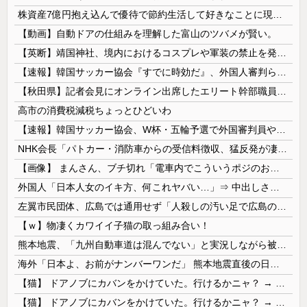
株資産7億円抱え込んで優待で節約生活して好きなことに現金使わないまま死んでく人の最後の言葉
【動画】自動ドアの仕組みを理解した富山のツバメが賢い。
【英断】靖国神社、境内におけるコスプレや軍装の禁止を発表「厳粛で神聖なる場所」
【速報】韓国サッカー協会『すでに時効だ』、外国人審判らへ性的接待疑惑→ロンドン五輪は銅メダルはく奪の可能性「審判の国籍は日本、UAE、イラン」
【秋田県】記者会見にオンライン出席したエリート幹部職員、バスローブ姿でタバコを吸いながら説明 県が聞き取りへ
高市の消費税減税ちょっとひどいわ
【速報】韓国サッカー協会、W杯・五輪予選で外国審判員や監督官を性接待！！！！
NHK会長「パトカー・消防車からの受信料徴収、猛反発が凄いので検討し直します…」
【画像】 まんさん、ブチ切れ「電車内でこういうポジのおじ、ガチでイラネ」→
外国人「日本人女のイキ方、何これヤバい…」⇒ 中出しされ痙攣する姿が海外で話題に
左翼市民団体、広島では通用せず「人殺しの汚い足で広島の土を踏むな！」→広島県民「お前らの方が汚いんじゃ！」「ワシらが広島県民じゃ」
【ｗ】物凄くカワイイ子猫の取っ組み合い！
熊本地震、「九州自動車道は混んでない」と実況しながら被災地へ向かう有名アナなどに批判殺到 全国紙記者「最新の状況をいち早く伝えることは報道機関としての責務」「情報を取り上げることには大きな意義がある」
海外「日本よ、お前がナンバーワンだ」 熊本地震直後の日本の対応のスピードに世界が衝撃
【猫】 ドアノブにカバンをかけていた。行けるかニャ？ → 猫はこうなります…
【猫】 ドアノブにカバンをかけていた。行けるかニャ？ → 猫はこうなります…