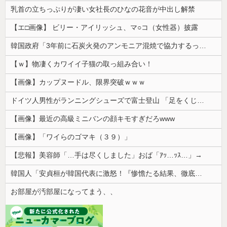
乳首の立ちっぷりが凄い女社長のひなの花音が中出し解禁
【エ□画像】 ビリー・アイリッシュ、マ○コ（女性器）披露
韓国政府「3年前に石炭火発のアンモニア混焼で協力するっていったけどあれ取りやめな。政権変わったし」……韓国とまともな協力ができない理由、これなんですよね
【ｗ】物凄くカワイイ子猫の取っ組み合い！
【画像】カップヌードル、限界突破ｗｗｗ
ドイツ人男性がランニングシューズで富士登山 「足をくじいて動けない」
【画像】最近の高級ミニバンの顔キモすぎだろwww
【画像】「ワイらのゴマキ（３９）」
【悲報】美容師「…手は尽くしました」おば「ｱｯ…ｯｽ…」→
韓国人「安貞桓が韓国代表に激怒！『惨憺たる結果、徹底的な刷新が必要だ』と監督や協会を痛烈批判」
お部屋が汚部屋になってまう、、