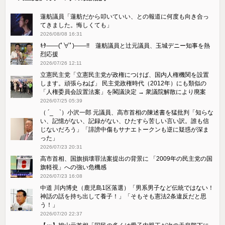
蓮舫議員「蓮舫だから叩いていい、との報道に何度も向き合っ
てきました。悔しくても」
2026/08/08 16:31
ｷﾀ――(ﾟ∀ﾟ)――!! 蓮舫議員と辻元議員、玉城デニー知事を熱
烈応援
2026/07/26 12:11
立憲民主党「立憲民主党が政権につけば、国内人権機関を設置
します。頑張らねば」 民主党政権時代（2012年）にも類似の
「人権委員会設置法案」を閣議決定 → 衆議院解散により廃案
2026/07/25 05:39
（ ´_ゝ`）小沢一郎 元議員、高市首相の陳述書を猛批判「知らな
い、記憶がない、記録がない、ひたすら苦しい言い訳。誰も信
じないだろう」「誹謗中傷もサナエトークンも逆に疑惑が深ま
った」
2026/07/23 20:31
高市首相、国旗損壊罪法案提出の背景に 「2009年の民主党の国
旗軽視」への強い危機感
2026/07/23 16:08
中道 川内博史（鹿児島1区落選）「男系男子など伝統ではない！
神話の話を持ち出して養子！」「そもそも憲法2条違反だと思
う！」
2026/07/20 22:37