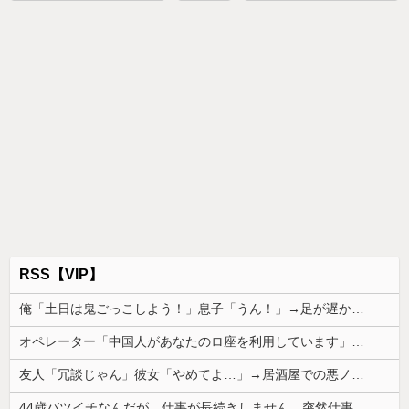
RSS【VIP】
俺「土日は鬼ごっこしよう！」息子「うん！」→足が遅かった息子と本気で遊び続けた10年後…
オペレーター「中国人があなたのロ座を利用しています」私「そんなはずない！」→Amazonで買い物をした後、とんでもない事態に…
友人「冗談じゃん」彼女「やめてよ…」→居酒屋での悪ノリが原因で、なぜか俺まで責められることになり…
44歳バツイチなんだが、仕事が長続きしません。突然仕事に行くのが嫌になって...