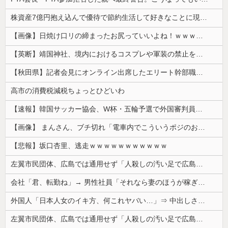
株資産7億円抱え込んで優待で節約生活して好きなことに現金使わないまま死んでく人の最後の言葉
【画像】日焼け口リの締まったお尻っていいよね！ｗｗｗｗｗ
【英断】靖国神社、境内におけるコスプレや軍装の禁止を発表「厳粛で神聖なる場所」
【秋田県】記者会見にオンライン出席したエリート幹部職員、バスローブ姿でタバコを吸いながら説明 県が聞き取りへ
高市の消費税減税ちょっとひどいわ
【速報】韓国サッカー協会、W杯・五輪予選で外国審判員や監督官を性接待！！！！
【画像】 まんさん、ブチ切れ「電車内でこういうポジのおじ、ガチでイラネ」→
【悲報】坂口杏里、逃走ｗｗｗｗｗｗｗｗｗｗｗ
左翼市民団体、広島では通用せず「人殺しの汚い足で広島の土を踏むな！」→広島県民「お前らの方が汚いんじゃ！」「ワシらが広島県民じゃ」
会社「君、転勤ね」→ 男性社員「それなら妻のほうが稼ぎいいんで辞めます」⇒ 結果・・・
外国人「日本人女のイキ方、何これヤバい…」⇒ 中出しされ痙攣する姿が海外で話題に
左翼市民団体、広島では通用せず「人殺しの汚い足で広島の土を踏むな！」→広島県民「お前らの方が汚いんじゃ！」「ワシらが広島県民じゃ」