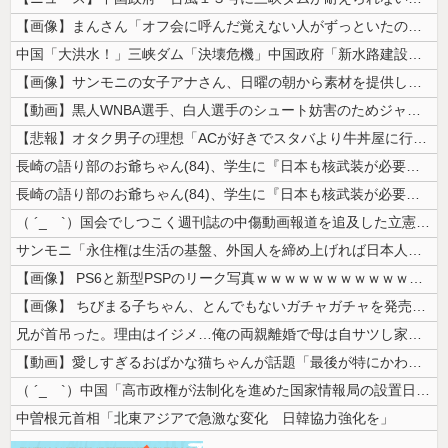
【画像】まんさん「オフ会に呼んだ覚えない人がずっといたので晒すわ」（パ...
中国「大洪水！」三峡ダム「決壊危機」中国政府「新水路建設！（三峡新水路...
【画像】サンモニの女子アナさん、日曜の朝から素材を提供してしまう
【動画】黒人WNBA選手、白人選手のシュート妨害のためジャンピング・ネ...
【悲報】オタク男子の理想「ACが好きでスタバより牛丼屋に行きたがる女」...
長崎の語り部のお爺ちゃん(84)、学生に『日本も核武装が必要』と言われ...
長崎の語り部のお爺ちゃん(84)、学生に『日本も核武装が必要』と言われ...
（ ´_ゝ`）国会でしつこく週刊誌の中傷動画報道を追及した立憲議員、自...
サンモニ「永住権は生活の基盤、外国人を締め上げれば日本人が生きやすくな...
【画像】 PS6と新型PSPのリーク写真ｗｗｗｗｗｗｗｗｗｗｗｗｗｗｗ...
【画像】 ちびまる子ちゃん、とんでもないガチャガチャを発売してしまうｗ...
兄が首吊った。理由はイジメ…俺の両親離婚で母は自サツし家庭崩壊→首謀者...
【動画】愛しすぎるおばかな猫ちゃんが話題「最後が特にかわいいｗ」
（ ´_ゝ`）中国「高市政権が法制化を進めた国家情報局の設置日が7月3...
中曽根元首相「北東アジアで急激な変化 日韓協力強化を」