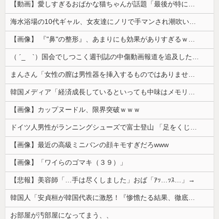
【動画】愛しすぎるおばかな猫ちゃんが話題「最後が特にかわいいｗ」
海水浴場の10代ギャル、女友達にノリで手マンされ潮吹いてガチイキしてしまうｗｗｗ
【画像】 『"鼻"の整形』、あまりにも効果がありすぎるｗｗｗｗｗｗｗｗｗｗｗ
（ ´_ゝ`）国会でしつこく週刊誌の中傷動画報道を追及した立憲議員、自身への誹謗中傷・苦情電話被害を訴え「総理に疑問を質す、当然のことをした...
まんさん「女性の膣は男性器を挿入するものではありません」
韓国メディア「経済成長しているといっても中味はメモリ価格だけ。雇用増加見通しが半減してしまった」……韓国の内需不況は根強い状況っすね
【画像】カップヌードル、限界突破ｗｗｗ
ドイツ人男性がランニングシューズで富士登山 「足をくじいて動けない」
【画像】最近の高級ミニバンの顔キモすぎだろwww
【画像】「ワイらのゴマキ（３９）」
【悲報】美容師「…手は尽くしました」おば「ｱｯ…ｯｽ…」→
韓国人「安貞桓が韓国代表に激怒！『惨憺たる結果、徹底的な刷新が必要だ』と監督や協会を痛烈批判」
お部屋が汚部屋になってまう、、