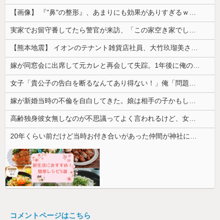
【画像】 『"鼻"の整形』、あまりにも効果がありすぎるｗｗｗｗｗｗｗｗｗｗｗ
実家でお留守番してたら警官が来訪、「この家空き家でしたよね？」と問いかけてくるが実際は30年ほど住んでおり……
【熊本地震】 イオンのテナント雑貨店社員、大竹玖瑠美さん(22)がカワイイ・・・
嫁が同窓会に出席して元カレと再会して失踪。1年後に俺の家に投函されたものがこれ...
女子「貴公子の告白を断るなんてあり得ない！」俺「問題はそこじゃないだろ…」→いじめを止めるため動いた結果…
嫁が新婚当時の不倫を自白してきた。娘は相手の子かもしれないそうで俺と娘が他人なら男女の関係になるかもしれないと不安だったそうで…
高齢独身彼女無しなのが不思議ってよく言われるけど、女と人付き合いとかめんどくさすぎる
20年くらい前だけど当時お付き合いがあった仲間が神社に赤いものを身につけちゃいけないと言ってた
コメントページはこちら