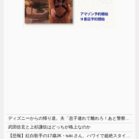
ディズニーからの帰り道。夫「息子連れて離れろ！あと警察に通報！」私「助けて！」駅員「どうしました！？」→トンデモナイことに…
武田信玄と上杉謙信はどっちが格上なのか
【悲報】紅白歌手の17歳JK・tuki.さん、ハワイで超絶スタイルを晒すも『顔だけ頑なに隠す』ムーブを継続へｗｗｗｗ