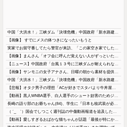
中国「大洪水！」三峡ダム「決壊危機」中国政府「新水路建設！（三峡新水路」現場職員「内部情報公開！（失踪」湖南省「三峡放流情報（画像」台風13号「三峡接近」→
【画像】 すでにメスの体つきになったいもうと
実家でお留守番してたら警官が来訪、「この家空き家でしたよね？」と問いかけてくるが実際は30年ほど住んでおり……
【画像】まんさん「オフ会に呼んだ覚えない人がずっといたので晒すわ」（パシャ）
【ニュース】中国政府「台風１３号に三峡ダムが耐えられない！全開放流しろ！」⇒ 下流域の街が壊滅状態ｗｗｗｗｗ
【画像】サンモニの女子アナさん、日曜の朝から素材を提供してしまう
中国「大洪水！」三峡ダム「決壊危機」中国政府「新水路建設！（三峡新水路」現場職員「内部情報公開！（失踪」湖南省「三峡放流情報（画像」台風13号「...
【悲報】オタク男子の理想「ACが好きでスタバより牛丼屋に行きたがる女」、この銀河に1人も存在しないｗｗｗｗ
【動画】黒人WNBA選手、白人選手のシュート妨害のためジャンピング・ネックブリーカー・ドロップして退場処分→ロッカールームから「白人特権」と投稿...
長崎の語り部のお爺ちゃん(84)、学生に『日本も核武装が必要』と言われびっくり
（ ´_ゝ`）国会でしつこく週刊誌の中傷動画報道を追及した立憲議員、自身への誹謗中傷・苦情電話被害を訴え「総理に疑問を質す、当然のことをしただけ...
【動画】愛しすぎるおばかな猫ちゃんが話題「最後が特にかわいいｗ」