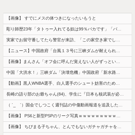
【画像】 すでにメスの体つきになったいもうと
彫り師歴23年「タトゥー入れてる奴は99％バカです」「バカは5000円が好き」無断キャンセル、挨拶できない、金がない…客層をぶっちゃけ
実家でお留守番してたら警官が来訪、「この家空き家でしたよね？」と問いかけてくるが実際は30年ほど住んでおり……
【ニュース】中国政府「台風１３号に三峡ダムが耐えられない！全開放流しろ！」⇒ 下流域の街が壊滅状態ｗｗｗｗｗ
【画像】まんさん「オフ会に呼んだ覚えない人がずっといたので晒すわ」（パシャ）
中国「大洪水！」三峡ダム「決壊危機」中国政府「新水路建設！（三峡新水路」現場職員「内部情報公開！（失踪」湖南省「三峡放流情報（画像」台風13号「...
【動画】黒人WNBA選手、白人選手のシュート妨害のためジャンピング・ネックブリーカー・ドロップして退場処分→ロッカールームから「白人特権」と投稿...
長崎の語り部のお爺ちゃん(84)、学生に『日本も核武装が必要』と言われびっくり
（ ´_ゝ`）国会でしつこく週刊誌の中傷動画報道を追及した立憲議員、自身への誹謗中傷・苦情電話被害を訴え「総理に疑問を質す、当然のことをしただけ...
【画像】 PS6と新型PSPのリーク写真ｗｗｗｗｗｗｗｗｗｗｗｗｗｗｗｗｗｗｗ
【画像】 ちびまる子ちゃん、とんでもないガチャガチャを発売してしまうｗｗｗｗ