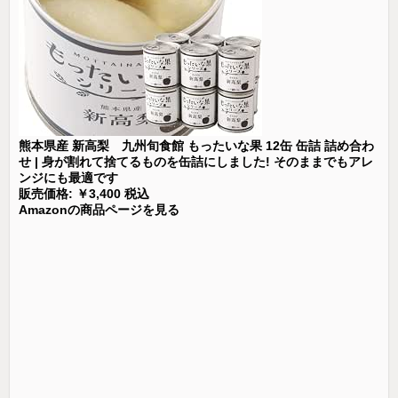
熊本県産 新高梨 九州旬食館 もったいな果 12缶 缶詰 詰め合わ
せ | 身が割れて捨てるものを缶詰にしました! そのままでもアレ
ンジにも最適です
販売価格: ￥3,400 税込
Amazonの商品ページを見る