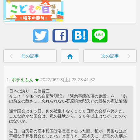
home
前の記事
次の記事
1:
ボラえもん ★
2022/06/18(土) 23:28:41.62
日本の誇り 安倍晋三
今こそ「９条への自衛隊明記」「緊急事態条項の創設」を 「あ
の前文の醜さ…」忘れられない石原慎太郎氏との最後の憲法論議
通常国会は１５日、何の波乱もなく１５０日間の会期を終えた。
こんな静かな国会は、私の経験から、２０年以上はなかったので
はないか。
先日、自民党の高木毅国対委員長と会った際、私が「異常なほど
平穏な予算委員会だったね」と言うと、高木氏に「総理の人柄が