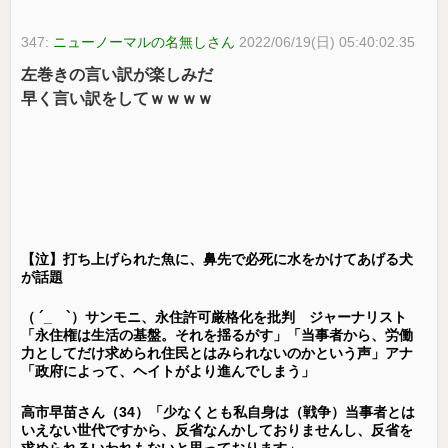
347:
ニューノーマルの名無しさん
2022/06/19(日) 05:40:02.35
左巻きの言い訳が楽しみだ
早く言い訳をしてｗｗｗｗ
【泣】打ち上げられた魚に、鼻先で必死に水をかけてあげる犬
が話題
（ ´_ゝ`）サンモニ、永住許可厳格化を批判 ジャーナリスト
「永住権は生活の基盤。それを揺るがす」「当事者から、労働
力としてだけ求められ住民とはみられないのかという声」アナ
「政府によって、ヘイトがより進んでしまう」
高市早苗さん（34）「少なくとも私自身は（戦争）当事者とは
いえない世代ですから、反省なんかしておりませんし、反省を
求められるいわれもないと思っております」