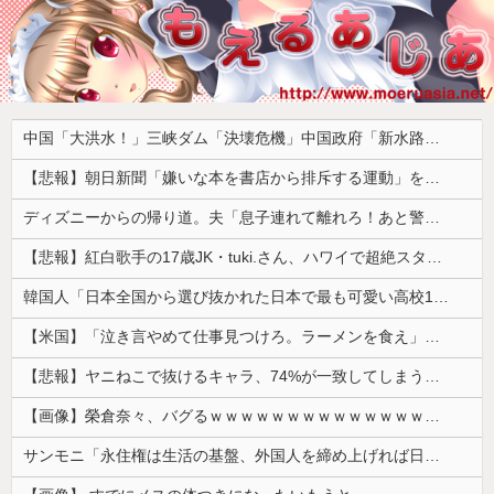
中国「大洪水！」三峡ダム「決壊危機」中国政府「新水路建設！（三峡新水路」現場職員「内部情報公開！（失踪」湖南省「三峡放流情報（画像」台風13号「三峡接近」→
【悲報】朝日新聞「嫌いな本を書店から排斥する運動」を好意的に紹介して大炎上 → 教諭「差別のない本屋に通いたい！」ｗｗｗｗｗｗｗｗｗｗｗｗ
ディズニーからの帰り道。夫「息子連れて離れろ！あと警察に通報！」私「助けて！」駅員「どうしました！？」→トンデモナイことに…
【悲報】紅白歌手の17歳JK・tuki.さん、ハワイで超絶スタイルを晒すも『顔だけ頑なに隠す』ムーブを継続へｗｗｗｗ
韓国人「日本全国から選び抜かれた日本で最も可愛い高校1年生がこの方です‥」→「これが日本のレベル‥」
【米国】「泣き言やめて仕事見つけろ。ラーメンを食え」議員らの投稿にバンス氏が猛反発…ブリトーの価格めぐる議論、共和党の内戦に発展
【悲報】ヤニねこで抜けるキャラ、74%が一致してしまうｗｗｗｗｗ
【画像】榮倉奈々、バグるｗｗｗｗｗｗｗｗｗｗｗｗｗｗｗｗ
サンモニ「永住権は生活の基盤、外国人を締め上げれば日本人が生きやすくなるは勘違い」