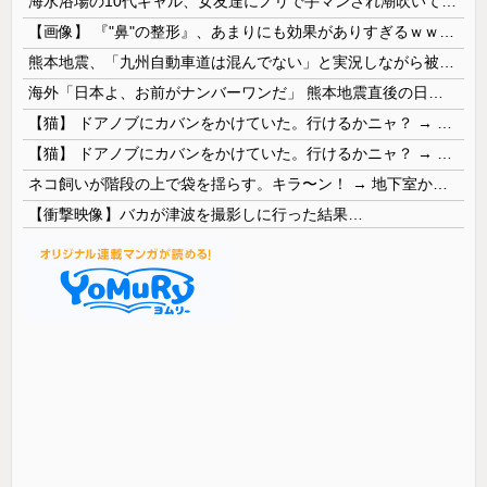
海水浴場の10代ギャル、女友達にノリで手マンされ潮吹いてガチイキしてしまうｗｗｗ
【画像】 『"鼻"の整形』、あまりにも効果がありすぎるｗｗｗｗｗｗｗｗｗｗｗ
熊本地震、「九州自動車道は混んでない」と実況しながら被災地へ向かう有名アナなどに批判殺到 全国紙記者「最新の状況をいち早く伝えることは報道機関としての責務」「情報を取り上げることには大きな意義がある」
海外「日本よ、お前がナンバーワンだ」 熊本地震直後の日本の対応のスピードに世界が衝撃
【猫】 ドアノブにカバンをかけていた。行けるかニャ？ → 猫はこうなります…
【猫】 ドアノブにカバンをかけていた。行けるかニャ？ → 猫はこうなります…
ネコ飼いが階段の上で袋を揺らす。キラ〜ン！ → 地下室からヤツが現れる…
【衝撃映像】バカが津波を撮影しに行った結果…