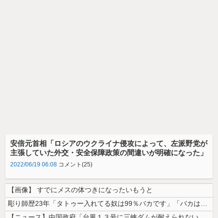
安倍元首相「ロシアのウクライナ侵攻によって、左派野党が
主張していた外交・安全保障政策の間違いが明確になった」
2022/06/19 06:08
コメント(25)
【画像】 すでにメスの体つきになったいもうと
彫り師歴23年「タトゥー入れてる奴は99％バカです」「バカは5000円...
【ニュース】中国政府「台風１３号に三峡ダムが耐えられない！全開放流しろ...