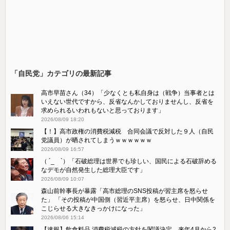
「自民党」カテゴリの最新記事
高市早苗さん（34）「少なくとも私自身は（戦争）当事者とは
いえない世代ですから、反省なんかしておりませんし、反省を
求められるいわれもないと思っております」
2026/08/09 18:20
【！】高市政権の消費税減税 合同会議で反対した９人（自民
党議員）が晒されてしまうｗｗｗｗｗｗ
2026/08/09 16:57
（ ´_ゝ`）「石破総理は世界でも珍しい、国民による石破辞める
なデモが自然発生した総理大臣です」
2026/08/09 10:07
森山前幹事長が暴露「高市総理のSNS投稿が習主席を怒らせ
た」 「その投稿が中国側（習近平主席）を怒らせ、日中関係を
こじらせる大きなきっかけになった」
2026/08/06 15:14
【速報】飲食料品 消費税減税の方針を閣議決定、来年4月から2