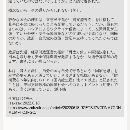
違っていたのではないでしょうか」と冗談で返された。
残念ながら、その通りかもしれない（笑）。
静かな国会の理由は、立憲民主党が「提案型野党」を目指して、
見事に不発に終わったことも影響しているだろう。だが、最も大
きいのは、ロシアによるウクライナ侵攻によって、左派野党が主
張していた外交・安全保障政策などの間違いが明確になり、国民
の方々が、政府・自民党の政策・対応を支持してくれたからでは
ないか。
政府は先週、経済財政運営の指針「骨太方針」を閣議決定した。
日本を取り巻く安全保障環境が激変するなか、防衛予算増加の考
え方、書きぶりが焦点だった。
私は、骨太方針に、自分の国は自分で守るという「国家意思」を
示す必要があると訴えていた。さまざまな抵抗があるなか、「防
衛費を５年以内にＧＤＰ（国内総生産）比２％以上」と記された
ことは、岸田文雄政権の国際社会へのコミットメント（約束）で
あり、高く評価している。(以下略
全文はﾘﾝｸ先へ
[zakzak 2022.6.18]
https://www.zakzak.co.jp/article/20220618-RZETSJ7VCRNM7GDN
MEMFHQJFGQ/