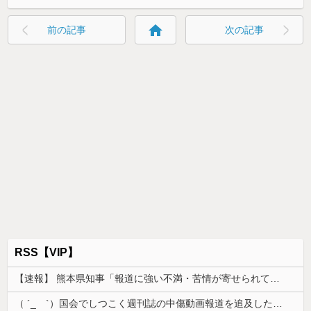
home
前の記事
次の記事
RSS【VIP】
【速報】 熊本県知事「報道に強い不満・苦情が寄せられている」→TBSの報道特集がまさにそれな件
（ ´_ゝ`）国会でしつこく週刊誌の中傷動画報道を追及した立憲議員、自身への誹謗中傷・苦情電話被害を訴え「総理に疑問を質す、当然のことをした...