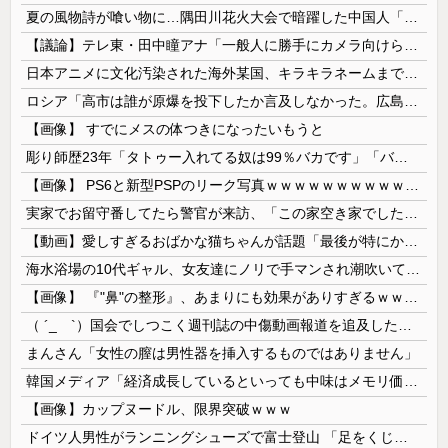
夏の風物詩が喰い物に…隅田川花火大会で暗躍した中国人「場所取り転売ヤー」の高笑い
【議論】テレ東・田中瞳アナ「一般人に勝手にカメラ向けられて恐怖を感じるの！」←これ
日本アニメに文化汚染された海外某国、キラキラネームまで日本風の”あれ”に影響されてしまった結果……
ロシア「高市は誰が原爆を投下したか言及しなかった。広島と長崎に落ちたのはUFOだと思っているのか?」
【画像】 すでにメスの体つきになったいもうと
彫り師歴23年「タトゥー入れてる奴は99％バカです」「バカは5000円が好き」無断キャンセル、挨拶できない、金がない…客層をぶっちゃけ
【画像】 PS6と新型PSPのリーク写真ｗｗｗｗｗｗｗｗｗｗｗｗｗｗｗｗｗｗｗ
実家でお留守番してたら警官が来訪、「この家空き家でしたよね？」と問いかけてくるが実際は30年ほど住んでおり……
【動画】愛しすぎるおばかな猫ちゃんが話題「最後が特にかわいいｗ」
海水浴場の10代ギャル、女友達にノリで手マンされ潮吹いてガチイキしてしまうｗｗｗ
【画像】 『"鼻"の整形』、あまりにも効果がありすぎるｗｗｗｗｗｗｗｗｗｗｗ
（ ´_ゝ`）国会でしつこく週刊誌の中傷動画報道を追及した立憲議員、自身への誹謗中傷・苦情電話被害を訴え「総理に疑問を質す、当然のことをした...
まんさん「女性の膣は男性器を挿入するものではありません」
韓国メディア「経済成長しているといっても中味はメモリ価格だけ。雇用増加見通しが半減してしまった」……韓国の内需不況は根強い状況っすね
【画像】カップヌードル、限界突破ｗｗｗ
ドイツ人男性がランニングシューズで富士登山 「足をくじいて動けない」