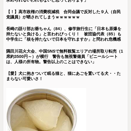
【！】高市政権の消費税減税 合同会議で反対した９人（自民
党議員）が晒されてしまうｗｗｗｗｗｗ
長崎の語り部お爺ちゃん（84）、修学旅行生に「日本も原爆を
持たないと負ける」と言われびっくり！ 被団協代表（85）も
中学生に「核を持たないで日本を守れますか」と問われ危機感
隅田川花火大会、中国SNSで無料観覧エリアの場所取り転売（1
席約3500円～）が横行 警告も無視警備員「ビニールシート
は、人様の所有物。警告以上のことはできない」
【愛】犬に抱きついて眠る猫と、猫にあごを置いてる犬・・た
まらない可愛いさ！