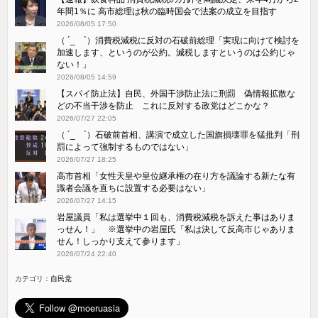
年間1％に 高市総理は秋の臨時国会で法案の成立を目指す
2026/08/05 17:50
（ ´_ゝ`）消費税減税に反対の石破前総理「実現に向けて検討を
加速します、というのが公約。減税しますというのは公約じゃ
ない！」
2026/08/05 14:59
【スパイ防止法】自民、外国干渉防止法に刑罰 偽情報拡散な
どの不当干渉を防止 これに反対する政党はどこかな？
2026/07/27 22:05
（ ´_ゝ`）石破前首相、講演で成立した国旗損壊罪を猛批判「刑
罰によって強制するものではない」
2026/07/27 18:25
高市首相「女性天皇や皇位継承権の在り方を議論する新たな有
識者会議を直ちに設置する必要はない」
2026/07/27 14:15
岩屋議員「私は選挙中１回も、消費税減税を訴えた事はありま
っせん！」 ※選挙中の岩屋氏「私は決して反高市じゃありま
せん！しっかり支えて参ります」
2026/07/24 22:40
カテゴリ：
自民党