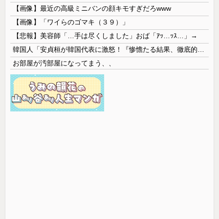
【画像】最近の高級ミニバンの顔キモすぎだろwww
【画像】「ワイらのゴマキ（３９）」
【悲報】美容師「…手は尽くしました」おば「ｱｯ…ｯｽ…」→
韓国人「安貞桓が韓国代表に激怒！『惨憺たる結果、徹底的な刷新が必要だ』と監督や協会を痛烈批判」
お部屋が汚部屋になってまう、、