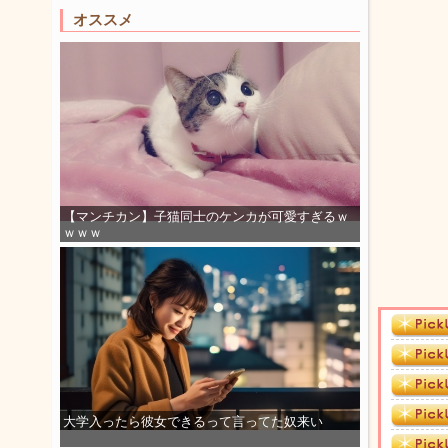
オススメ
【マンチカン】子猫同士のケンカが可愛すぎるｗ
ｗｗｗ
大学入ったら彼女できるって言ってた奴来い