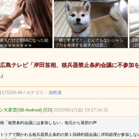
美人だけどBBAになった結
「嬉しすぎて！」とんでもないジャン
【画
ｗｗｗｗｗｗｗｗ
プ力を発揮する柴犬が話題に
（2
を募
広島テレビ「岸田首相、核兵器禁止条約会議に不参加
」
月17日20:49 / カテゴリ：
自民党
大星雲(SB-Android) [CO]
2022/06/17(金) 19:27:34.31
相「核禁条約会議には参加しない」地元から落胆の声
トリアで開かれる核兵器禁止条約の第１回締約国会議に岸田総理が参加しな