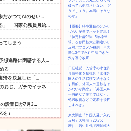
ランチの日の丸は折っても
破っても処罰されない、 ど
うでしょう。本当にそうな
のか」
【重要】時事通信の分かり
づらい記事でネット混乱！
「特定技能2号に5年枠登
場」を移民拡大と勘違いし
反対パブコメが殺到 ※実
際は3年で永住申請できた
穴を塞ぐ改正
日経社説、入管庁の永住許
可厳格化を猛批判「永住外
国人の生活保護受給をなく
す目的、外国人の意欲をそ
がないか懸念」「外国人を
一時的な労働力ではなく、
処遇改善などで定着を後押
しすべき」
東大調査「外国人受け入れ
反対」大幅増（20.7pt
増）、若い世代で増加幅大