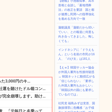
【朗報】小池都知事、高市
首相と会談し「墓地埋葬
法」の改正を要請 国と都
が連携し民間への指導強化
を進める方向で一致
蓮舫議員「蓮舫だから叩い
ていい、との報道に何度も
向き合ってきました。悔し
くても」
インドネシアに「ドラえも
ん」という名前の市民が16
人、「のび太」は181人
【えｗ】韓国サッカー協会
が外国人審判を性接待疑惑
→ 韓国ネットに動揺広がる
「信じられない」「要求し
た外国人審判もおかしい」
「韓国以外の国にも要求し
ているのでは」
社民党 福島みずほ党首、国
旗損壊罪に危機感「お子様