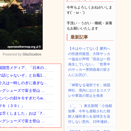
今年もよろしくおねがいしま
す(´・ω・`)
手洗い・うがい・睡眠・栄養
もお願いいたします
最新記事
【今はやってない】審判へ
の性接待疑惑、大韓サッカ
Powered by 
GliaStudios
ー協会が声明「現在は一切
発生していない」「世界中
のサッカー界関係者の皆さ
Mute
んにお詫び」
「神聖なる場所です」靖国
神社、境内におけるコスプ
レや軍装の禁止を発表
（ ´_ゝ`）東京新聞「小池都
知事、今年も虐殺された朝
鮮人犠牲者らを追悼文を送
付しない意向。10年連続」