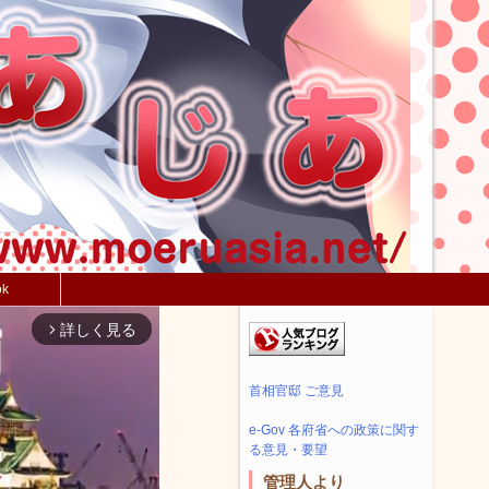
ok
詳しく見る
arrow_forward_ios
首相官邸 ご意見
e-Gov 各府省への政策に関す
る意見・要望
管理人より