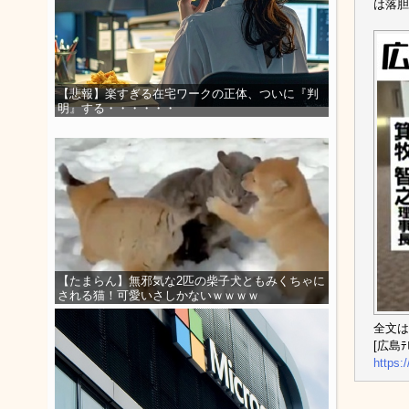
は落胆
【悲報】楽すぎる在宅ワークの正体、ついに『判
明』する・・・・・・
【たまらん】無邪気な2匹の柴子犬ともみくちゃに
される猫！可愛いさしかないｗｗｗｗ
全文は
[広島ﾃﾚ
https: