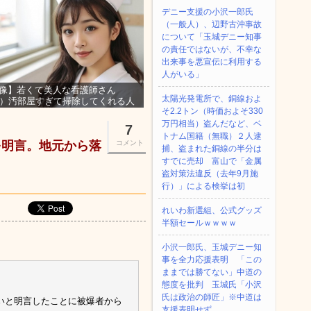
デニー支援の小沢一郎氏
（一般人）、辺野古沖事故
について「玉城デニー知事
の責任ではないが、不幸な
出来事を悪宣伝に利用する
人がいる」
像】若くて美人な看護師さん
太陽光発電所で、銅線およ
3）汚部屋すぎて掃除してくれる人
そ2.2トン（時価およそ330
集ｗｗｗ
万円相当）盗んだなど、ベ
7
トナム国籍（無職）２人逮
を明言。地元から落
コメント
捕、盗まれた銅線の半分は
すでに売却 富山で「金属
盗対策法違反（去年9月施
行）」による検挙は初
れいわ新選組、公式グッズ
半額セールｗｗｗｗ
小沢一郎氏、玉城デニー知
事を全力応援表明 「この
ままでは勝てない」中道の
態度を批判 玉城氏「小沢
氏は政治の師匠」※中道は
いと明言したことに被爆者から
支援表明せず