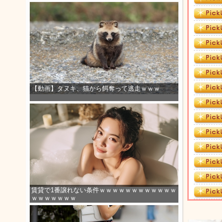
【動画】タヌキ、猫から餌奪って逃走ｗｗｗ
賃貸で1番譲れない条件ｗｗｗｗｗｗｗｗｗｗｗｗ
ｗｗｗｗｗｗｗ