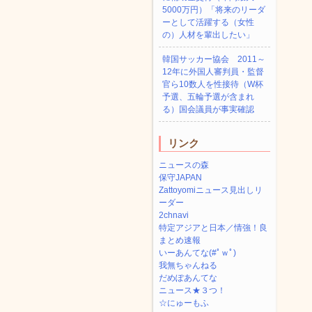
5000万円）「将来のリーダ
ーとして活躍する（女性
の）人材を輩出したい」
韓国サッカー協会 2011～
12年に外国人審判員・監督
官ら10数人を性接待（W杯
予選、五輪予選が含まれ
る）国会議員が事実確認
リンク
ニュースの森
保守JAPAN
Zattoyomiニュース見出しリ
ーダー
2chnavi
特定アジアと日本／情強！良
まとめ速報
いーあんてな(#ﾟｗﾟ)
我無ちゃんねる
だめぽあんてな
ニュース★３つ！
☆にゅーもふ