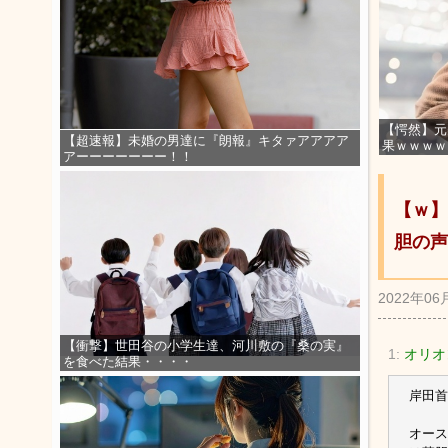
【愕然】元
【超速報】未婚の男達に『朗報』キタァアアアア
果ｗｗｗｗ
アーーーーーーー！！
【ｗ】
胆の声
2022年06
【衝撃】世田谷の小学生達、河川敷の『桑の実』
1:
オリオン
を食べた結果・・・・
岸田首
オース