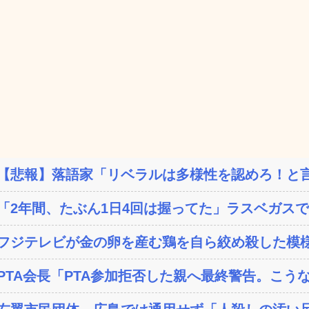
【悲報】落語家「リベラルは多様性を認めろ！と言
「2年間、たぶん1日4回は握ってた」ラスベガスで買っ
フジテレビが金の卵を産む鶏を自ら絞め殺した模様
PTA会長「PTA参加拒否した親へ最終警告。こう