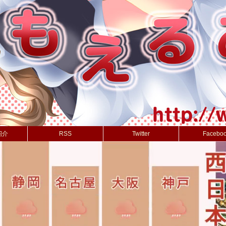
紹介
RSS
Twitter
Facebo