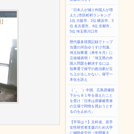
「日本人が減り外国人が増
えた｣市区町村ランキング
1位 大阪市、2位 横浜市、3
位 名古屋市、4位 京都市、
5位 埼玉県川口市
歴代最多得票記録でトップ
当選の河合ゆうすけ市議、
埼玉知事選（来年８月）に
立候補表明！「埼玉県の外
国人問題を解決するには、
知事選で保守の政治家が立
ち上がるしかない」保守一
本化を訴え
（ ´_ゝ`）中国、広島原爆投
下から８１年を迎えたこと
を受け「日本は原爆被害者
の立場で同情を買おうとす
るのを止めろ」
【平等は？】文科省、若手
女性研究者支援のため大学
に補助金交付（年間最大