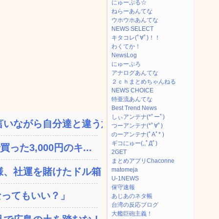
にゅーぷる☆
ねらーあんてな
ウホウホあんてな
NEWS SELECT
キタコレ(ﾟ∀ﾟ)！！
わくてか！
NewsLog
にゅーぷろ
アナログあんてな
２ｃｈまとめちゃんねる
NEWS CHOICE
特亜流あんてな
Best Trend News
しぃアンテナ(*ﾟーﾟ)
いながら自分達と違う意見...
つーアンテナ(*ﾟ∀ﾟ)
のーアンテナ(ﾟAﾟ* )
ギコにゅー(,,ﾟДﾟ)
た3,000円のキ...
2GET
まとめアプリChaconne
、社運を賭けたドル箱コン...
matomeja
U-1NEWS
保守速報
なってもいい？」
あじあのネタ帳
台湾の反応ブログ
大艦巨砲主義！