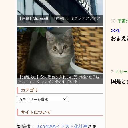
【速報】Microsoft、『神対応』キタァアアアアア
12:
宇宙の
ーーーーーー！！
>>1
おまえ
7:
ミザール
【分離成功】父の毛色をきれいに受け継いだ子猫
国是と
たち！すごくキレイに分かれている！
カテゴリ
サイトについて
絵提供：
２ch全AAイラスト化計画
さま