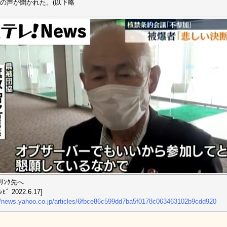
の声が聞かれた。(以下略
ﾘﾝｸ先へ
ﾋﾞ 2022.6.17]
//news.yahoo.co.jp/articles/6fbce86c599dd7ba5f0178c063463102b9cdd920