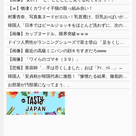
【ｗ】物凄くカワイイ子猫の取っ組み合い！
村重杏奈、写真集ヌードがエ□い！乳首透け、巨乳お○ぱいが最高過ぎる！
韓国人「日本ではビールジョッキをほとんど洗わずに、次の客に出すんだ！ これが証拠の映像だ!!」……あー、なるほどですねー。韓国には「アレ」がないんだ？
【画像】カップヌードル、限界突破ｗｗｗ
ドイツ人男性がランニングシューズで富士登山 「足をくじいて動けない」
【画像】最近の高級ミニバンの顔キモすぎだろwww
【画像】「ワイらのゴマキ（３９）」
【悲報】美容師「…手は尽くしました」おば「ｱｯ…ｯｽ…」→
韓国人「安貞桓が韓国代表に激怒！『惨憺たる結果、徹底的な刷新が必要だ』と監督や協会を痛烈批判」
お部屋が汚部屋になってまう、、