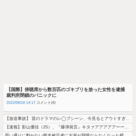
【国際】傍聴席から数百匹のゴキブリを放った女性を逮捕
裁判所閉鎖のパニックに
2022/06/16 14:17
コメント(4)
【放送事故】 昔のドラマのレ◯プシーン、今見るとアウトすぎる・・・
【速報】影山優佳（25）、『爆弾発言』キタァアアアアアーーーーー！！
思い通りに動かない熊本被災者に左派が我慢ならなくなった模様、避難所で苦...