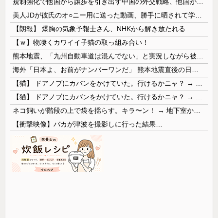
規制強化で他国から譲歩を引き出す中国の外交戦略、他国がサプライチェーン変更で対抗した結果……
美人JDが彼氏のオ○ニー用に送った動画、勝手に晒されて学校中の”共有オカズ” にされる
【朗報】 爆胸の気象予報士さん、NHKから解き放たれる
【ｗ】物凄くカワイイ子猫の取っ組み合い！
熊本地震、「九州自動車道は混んでない」と実況しながら被災地へ向かう有名アナなどに批判殺到 全国紙記者「最新の状況をいち早く伝えることは報道機関としての責務」「情報を取り上げることには大きな意義がある」
海外「日本よ、お前がナンバーワンだ」 熊本地震直後の日本の対応のスピードに世界が衝撃
【猫】 ドアノブにカバンをかけていた。行けるかニャ？ → 猫はこうなります…
【猫】 ドアノブにカバンをかけていた。行けるかニャ？ → 猫はこうなります…
ネコ飼いが階段の上で袋を揺らす。キラ〜ン！ → 地下室からヤツが現れる…
【衝撃映像】バカが津波を撮影しに行った結果…