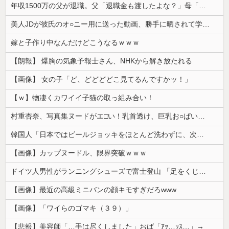
年収1500万の父が退職。父「退職金も渡したよな？」母「貯金なんてないよー」父「全部なくなったの！？」→予想外の返事に家族騒然となり…
美人JDが彼氏のオ○ニー用に送った動画、勝手に晒されて学校中の”共有オカズ” にされる
嫁と子作り中なんだけどこうなるｗｗｗ
【朗報】 爆胸の気象予報士さん、NHKから解き放たれる
【画像】 女の子「ど、どどどどこ見てるんですかッ！」
【ｗ】物凄くカワイイ子猫の取っ組み合い！
村重杏奈、写真集ヌードがエ□い！乳首透け、巨乳お○ぱいが最高過ぎる！
韓国人「日本ではビールジョッキをほとんど洗わずに、次の客に出すんだ！ これが証拠の映像だ!!」……あー、なるほどですねー。韓国には「アレ」がないんだ？
【画像】カップヌードル、限界突破ｗｗｗ
ドイツ人男性がランニングシューズで富士登山 「足をくじいて動けない」
【画像】最近の高級ミニバンの顔キモすぎだろwww
【画像】「ワイらのゴマキ（３９）」
【悲報】美容師「…手は尽くしました」おば「ｱｯ…ｯｽ…」→