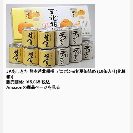
JAあしきた 熊本芦北柑橘 デコポン&甘夏缶詰め (10缶入り(化粧
箱))
販売価格: ￥5,665 税込
Amazonの商品ページを見る