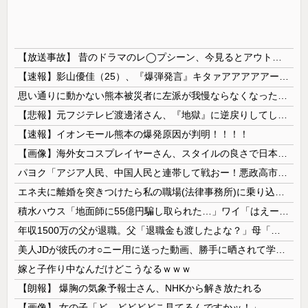
【放送事故】 昔のドラマのレ◯プシーン、今見るとアウトすぎる・・・
【速報】影山優佳（25）、『爆弾発言』キタァアアアアアーーーーー！！
思い通りに動かない熊本被災者に左派が我慢ならなくなった模様、避難所で苦しむ被災者に対して……
【悲報】元フジテレビ渡邊渚さん、『地獄』に逆戻りしてしまう・・・・・
【速報】イオンモール熊本の爆発原因が判明！！！！
【画像】海外女コスプレイヤーさん、スタイルの良さで日本人を圧倒してしまう 【Pickup06072001】
パヨク「アジア人民、中国人民と連帯して戦おー！悪政高市を打倒するぞー！」
エネ夫に離婚を突きつけたら私の職場(法律事務所)に乗り込んできた 堂々と「離婚の法律相談です。母の薦めでこちらに参りました」と言っているが、...
積水ハウス「地面師に55億円騙し取られた…」ワイ「はえーかわいそう…会社滅茶苦茶やろなぁ」
年収1500万の父が退職。父「退職金も渡したよな？」母「貯金なんてないよー」父「全部なくなったの！？」→予想外の返事に家族騒然となり…
美人JDが彼氏のオ○ニー用に送った動画、勝手に晒されて学校中の”共有オカズ” にされる
嫁と子作り中なんだけどこうなるｗｗｗ
【朗報】 爆胸の気象予報士さん、NHKから解き放たれる
【画像】 女の子「ど、どどどどこ見てるんですかッ！」