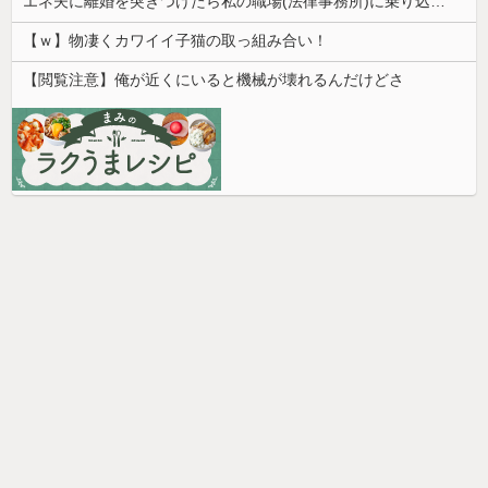
エネ夫に離婚を突きつけたら私の職場(法律事務所)に乗り込んできた 堂々と「離婚の法律相談です。母の薦めでこちらに参りました」と言っているが、...
【ｗ】物凄くカワイイ子猫の取っ組み合い！
【閲覧注意】俺が近くにいると機械が壊れるんだけどさ