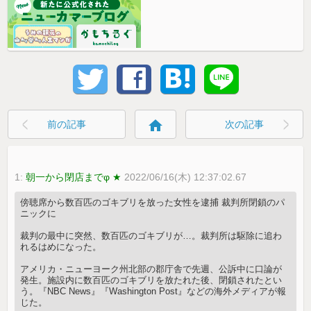
home
前の記事
次の記事
1:
朝一から閉店までφ ★
2022/06/16(木) 12:37:02.67
傍聴席から数百匹のゴキブリを放った女性を逮捕 裁判所閉鎖のパ
ニックに
裁判の最中に突然、数百匹のゴキブリが…。裁判所は駆除に追わ
れるはめになった。
アメリカ・ニューヨーク州北部の郡庁舎で先週、公訴中に口論が
発生。施設内に数百匹のゴキブリを放たれた後、閉鎖されたとい
う。『NBC News』『Washington Post』などの海外メディアが報
じた。