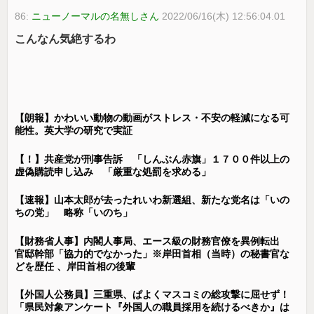
86:
ニューノーマルの名無しさん
2022/06/16(木) 12:56:04.01
こんなん気絶するわ
【朗報】かわいい動物の動画がストレス・不安の軽減になる可
能性。英大学の研究で実証
【！】共産党が刑事告訴 「しんぶん赤旗」１７００件以上の
虚偽購読申し込み 「厳重な処罰を求める」
【速報】山本太郎が去ったれいわ新選組、新たな党名は「いの
ちの党」 略称「いのち」
【財務省人事】内閣人事局、エース級の財務官僚を異例転出
官邸幹部「協力的でなかった」※岸田首相（当時）の秘書官な
どを歴任 、岸田首相の後輩
【外国人公務員】三重県、ぱよくマスコミの総攻撃に屈せず！
「県民対象アンケート『外国人の職員採用を続けるべきか』は