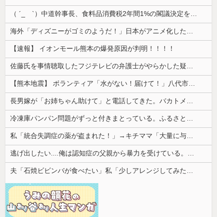
（ ´_ゝ`）中道幹事長、食料品消費税2年間1%の閣議決定を批判 → 記者「中道改革連合は食料品消費税ゼロを公約に掲げていたが？」→ 階猛氏「
海外「ディズニーがゴミのようだ！」日本がアニメ化した米人気SF作品に絶賛の声が殺到中
【速報】 イオンモール熊本の爆発原因が判明！！！！
佐藤氏を事情聴取したフジテレビの弁護士がやらかした疑惑が浮上、「これが事実なら全部が怪しすぎるぞ」と前科に衝撃を受ける人が続出
【熊本地震】 ボランティア「水がない！届けて！」八代市市長「自分で取りに行って」
長男嫁が「お姉ちゃん助けて」と電話してきた。バカトメが、雪の中うちの息子に会いに来ようとしたらしく...
冷凍庫パンパン問題がずっと付きまとっている。ふるさと納税も頼みたいけれど入れる場所がない
私「統合失調症の薬が盗まれた！」→キチママ「大量に与えたら娘が病院に運ばれた！ヤバい薬！」私「えっ」→盗まれた薬が思わぬ形で使われていて…
逃げ出したい....俺は認知症の父親から暴力を受けている。精神手帳は3級。
夫「石焼ビビンバが食べたい」私「少しアレンジしてみたよ」→出した瞬間、夫の機嫌が急変して…