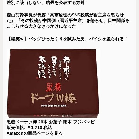
差別に該当しない」結果を公表する方針
森山前幹事長が暴露「高市総理のSNS投稿が習主席を怒らせ
た」 「その投稿が中国側（習近平主席）を怒らせ、日中関係を
こじらせる大きなきっかけになった」
【爆笑ｗ】バッグひったくりを試みた男、バイクを盗られる！
黒糖ドーナツ棒 20本 お菓子 熊本 フジバンビ
販売価格: ￥1,710 税込
Amazonの商品ページを見る