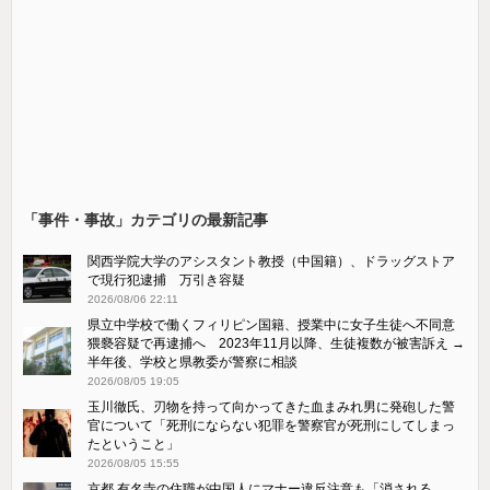
「事件・事故」カテゴリの最新記事
関西学院大学のアシスタント教授（中国籍）、ドラッグストア
で現行犯逮捕 万引き容疑
2026/08/06 22:11
県立中学校で働くフィリピン国籍、授業中に女子生徒へ不同意
猥褻容疑で再逮捕へ 2023年11月以降、生徒複数が被害訴え →
半年後、学校と県教委が警察に相談
2026/08/05 19:05
玉川徹氏、刃物を持って向かってきた血まみれ男に発砲した警
官について「死刑にならない犯罪を警察官が死刑にしてしまっ
たということ」
2026/08/05 15:55
京都 有名寺の住職が中国人にマナー違反注意も「消される