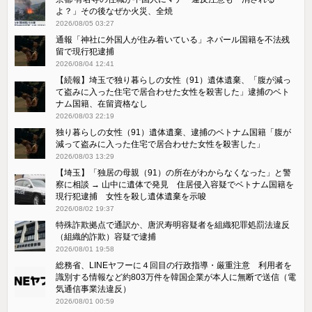
よ？」その後なぜか火災、全焼
2026/08/05 03:27
通報「神社に外国人が住み着いている」ネパール国籍を不法残
留で現行犯逮捕
2026/08/04 12:41
【続報】埼玉で独り暮らしの女性（91）遺体遺棄、「腹が減っ
て盗みに入った住宅で居合わせた女性を殺害した」逮捕のベト
ナム国籍、在留資格なし
2026/08/03 22:19
独り暮らしの女性（91）遺体遺棄、逮捕のベトナム国籍「腹が
減って盗みに入った住宅で居合わせた女性を殺害した」
2026/08/03 13:29
【埼玉】「独居の母親（91）の所在がわからなくなった」と警
察に相談 → 山中に遺体で発見 住居侵入容疑でベトナム国籍を
現行犯逮捕 女性を殺し遺体遺棄を示唆
2026/08/02 19:37
特殊詐欺拠点で通訳か、唐沢寿明容疑者を組織犯罪処罰法違反
（組織的詐欺）容疑で逮捕
2026/08/01 19:58
総務省、LINEヤフーに４回目の行政指導・厳重注意 利用者を
識別する情報など約803万件を韓国企業が本人に無断で送信（電
気通信事業法違反）
2026/08/01 00:59