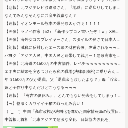
【悲報】元フジテレビ渡邊渚さん、『地獄』に逆戻りしてしまう・・・・・
なんでみんなそんなに共産主義嫌なん？
【速報】イオンモール熊本の爆発原因が判明！！！！
【画像】ラノベ作家（52）「新作ラブコメ書いたぞ！ｗ」X民「いい歳こい...
【画像】海外女コスプレイヤーさん、スタイルの良さで日本人を圧倒してしま...
【朗報】減税に反対したエース級の財務官僚、左遷されるｗｗｗｗｗｗ
パヨク「アジア人民、中国人民と連帯して戦おー！悪政高市を打倒するぞー！...
【画像】北海道の1500万の中古物件、レベチｗｗｗｗｗｗｗｗｗｗｗｗｗ...
エネ夫に離婚を突きつけたら私の職場(法律事務所)に乗り込んできた 堂々...
年収1500万の父が退職。父「退職金も渡したよな？」母「貯金なんてない...
嫁と子作り中なんだけどこうなるｗｗｗ
【速報】 『有吉の夏休み』、とんでもない発表をしてしまう！！！！！
【ｗ】物凄くカワイイ子猫の取っ組み合い！
（ ´_ゝ`）中国「高市政権が法制化を進めた国家情報局の設置日が7月3...
中曽根元首相「北東アジアで急激な変化 日韓協力強化を」