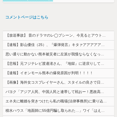
コメントページはこちら
【放送事故】 昔のドラマのレ◯プシーン、今見るとアウトすぎる・・・
【速報】影山優佳（25）、『爆弾発言』キタァアアアアアーーーーー！！
思い通りに動かない熊本被災者に左派が我慢ならなくなった模様、避難所で苦しむ被災者に対して……
【悲報】元フジテレビ渡邊渚さん、『地獄』に逆戻りしてしまう・・・・・
【速報】イオンモール熊本の爆発原因が判明！！！！
【画像】海外女コスプレイヤーさん、スタイルの良さで日本人を圧倒してしまう 【Pickup06072001】
パヨク「アジア人民、中国人民と連帯して戦おー！悪政高市を打倒するぞー！」
エネ夫に離婚を突きつけたら私の職場(法律事務所)に乗り込んできた 堂々と「離婚の法律相談です。母の薦めでこちらに参りました」と言っているが、...
積水ハウス「地面師に55億円騙し取られた…」ワイ「はえーかわいそう…会社滅茶苦茶やろなぁ」