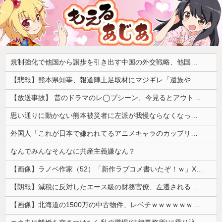
規制強化で他国から譲歩を引き出す中国の外交戦略、他国がサプライチェーン変更で対抗した結果……
【悲報】熊本県知事、報道陣土足取材にマジギレ「遺族や被災者から強い不満でてる！」 → 記者「例えば？」 → 知事、怒り通り越して呆れてしまう ………
【放送事故】 昔のドラマのレ◯プシーン、今見るとアウトすぎる・・・
思い通りに動かない熊本被災者に左派が我慢ならなくなった模様、避難所で苦しむ被災者に対して……
外国人「これが日本で嫌われてるアニメキャラのカップリングらしい…」
なんでみんなそんなに共産主義嫌なん？
【画像】ラノベ作家（52）「新作ラブコメ書いたぞ！ｗ」X民「いい歳こいてラブコメ（笑）恥ずかしくないの？」←やめたれｗと話題に
【朗報】減税に反対したエース級の財務官僚、左遷されるｗｗｗｗｗｗ
【画像】北海道の1500万の中古物件、レベチｗｗｗｗｗｗｗｗｗｗｗｗｗｗｗｗｗｗｗｗ