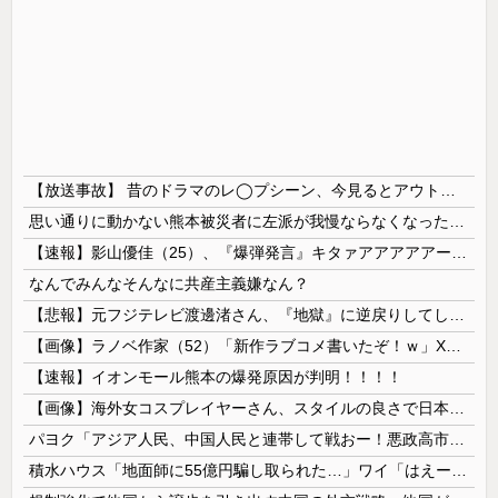
【放送事故】 昔のドラマのレ◯プシーン、今見るとアウトすぎる・・・
思い通りに動かない熊本被災者に左派が我慢ならなくなった模様、避難所で苦しむ被災者に対して……
【速報】影山優佳（25）、『爆弾発言』キタァアアアアアーーーーー！！
なんでみんなそんなに共産主義嫌なん？
【悲報】元フジテレビ渡邊渚さん、『地獄』に逆戻りしてしまう・・・・・
【画像】ラノベ作家（52）「新作ラブコメ書いたぞ！ｗ」X民「いい歳こいてラブコメ（笑）恥ずかしくないの？」←やめたれｗと話題に
【速報】イオンモール熊本の爆発原因が判明！！！！
【画像】海外女コスプレイヤーさん、スタイルの良さで日本人を圧倒してしまう 【Pickup06072001】
パヨク「アジア人民、中国人民と連帯して戦おー！悪政高市を打倒するぞー！」
積水ハウス「地面師に55億円騙し取られた…」ワイ「はえーかわいそう…会社滅茶苦茶やろなぁ」