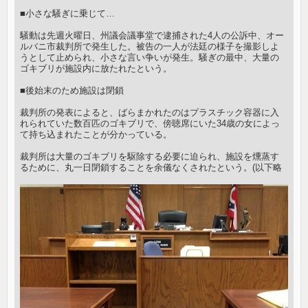
■小さな騒ぎに乗じて…
騒動は先週火曜日、州議会議事堂で逮捕された4人の公訴中、オー
ルバニ市裁判所で発生した。被告の一人が法廷の様子を撮影しよ
うとして止められ、小さな言い争いが発生。騒ぎの最中、大量の
ゴキブリが施設内に放たれたという。
■後始末のため施設は閉鎖
裁判所の発表によると、ばらまかれたのはプラスチック容器に入
れられていた数百匹のゴキブリで、傍聴席にいた34歳の女によっ
て持ち込まれたことが分かっている。
裁判所は大量のゴキブリを駆除する必要に迫られ、施設を燻蒸す
るために、丸一日閉鎖することを余儀なくされたという。(以下略