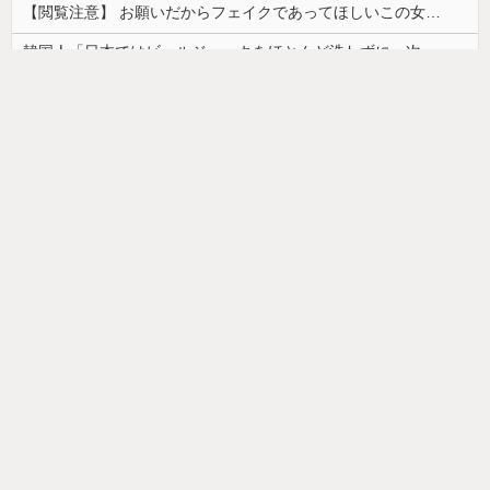
【閲覧注意】 お願いだからフェイクであってほしいこの女児の動画、本物だった…
韓国人「日本ではビールジョッキをほとんど洗わずに、次の客に出すんだ！ これが証拠の映像だ!!」……あー、なるほどですねー。韓国には「アレ」がないんだ？
【朗報】かわいい動物の動画がストレス・不安の軽減になる可能性。英大学の研究で実証
【画像】カップヌードル、限界突破ｗｗｗ
ドイツ人男性がランニングシューズで富士登山 「足をくじいて動けない」
【画像】最近の高級ミニバンの顔キモすぎだろwww
【画像】「ワイらのゴマキ（３９）」
【悲報】美容師「…手は尽くしました」おば「ｱｯ…ｯｽ…」→
韓国人「安貞桓が韓国代表に激怒！『惨憺たる結果、徹底的な刷新が必要だ』と監督や協会を痛烈批判」
お部屋が汚部屋になってまう、、