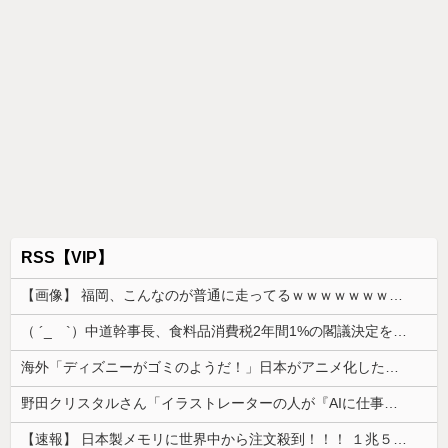
RSS【VIP】
【画像】 福岡、こんなのが普通に走ってるｗｗｗｗｗｗｗｗｗｗｗｗｗｗｗｗｗｗｗｗｗｗｗｗｗｗｗｗｗｗｗｗｗｗｗｗｗｗｗｗ
（ ´_ゝ`）中道幹事長、食料品消費税2年間1%の閣議決定を批判 → 記者「中道改革連合は食料品消費税ゼロを公約に掲げていたが？」→ 階猛氏「
海外「ディズニーがゴミのようだ！」日本がアニメ化した米人気SF作品に絶賛の声が殺到中
野田クリスタルさん「イラストレーターの人が『AIに仕事を奪われる』って言ってるけど、あなた達は"仕事を奪う側"じゃない？」
【速報】 日本製メモリに世界中から注文殺到！！！ １兆５０００億円で工場増築へ