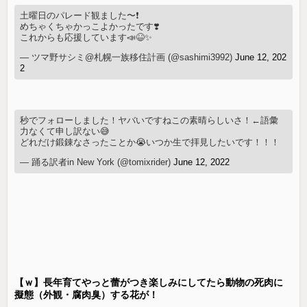
土曜日のパレード観ました〜❗️
めちゃくちゃかっこよかったです❣️
これからも応援しています📣😆✨
— ツマ野サシミ@札幌一族移住計画 (@sashimi3992)
June 12, 202
2
秒でフォローしました！ヤバいですねこの素晴らしいさ！←語彙
力なくて申し訳ない😅
どれだけ鍛錬なさったことか😭いつか生で拝見したいです！！！
— 踊る訳者in New York (@tomixrider)
June 12, 2022
【ｗ】長年育てやっと蕾がつき楽しみにしてたら動物の死肉に
擬態（外観・腐肉臭）する花が！