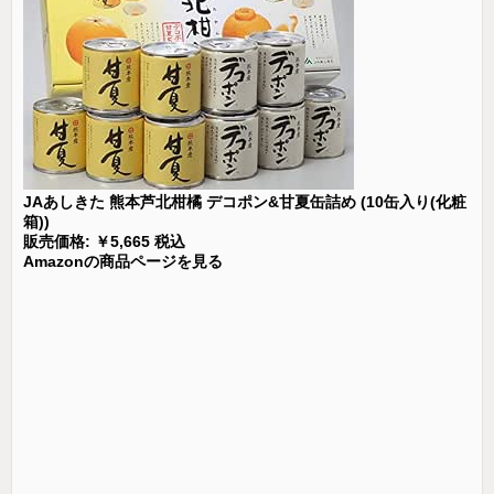
JAあしきた 熊本芦北柑橘 デコポン&甘夏缶詰め (10缶入り(化粧
箱))
販売価格: ￥5,665 税込
Amazonの商品ページを見る