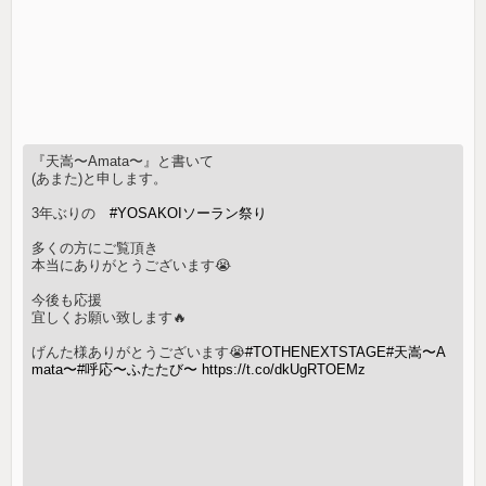
『天嵩〜Amata〜』と書いて
(あまた)と申します。
3年ぶりの
#YOSAKOIソーラン祭り
多くの方にご覧頂き
本当にありがとうございます😭
今後も応援
宜しくお願い致します🔥
げんた様ありがとうございます😭
#TOTHENEXTSTAGE
#天嵩〜A
mata〜
#呼応〜ふたたび〜
https://t.co/dkUgRTOEMz