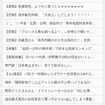
【速報】長瀬智也、ようやく気づくｗｗｗｗｗｗｗｗ
【悲報】茂木敏充外相、『大炎上』してしまう！！！！！！！
（ ´_ゝ`）中道・立憲・公明、国会内で「熊本地震対策本部会議」各省庁からヒアリング・現地から意見聴取「パーティション、人手、宿泊施設の不足や、...
【悲報】「ブロック人数を調べるよ！」←好奇心で開いたら終わるサイトだった【HotTweets】
【悲報】石破茂さん「高市内閣のやり方は強引だ！」支持率下落の理由を指摘 → ﾈｯﾄ「お前が言うな」「鳥取県だけ減税無しで！」 ｗｗｗｗｗｗｗｗｗ...
【画像】 『金田一少年の事件簿』で好きな死体ランキング１位がこちら！
【最新画像】 元バレー代表・狩野舞子(38)の現在がいくらなんでも即ハボすぎる！
専門家「日本車はダサい、見てて恥ずかしい」
【エ□漫画】 バ先で一目惚れしたダウナー女店長のエ●チなサービスで給料0円…！弱点チクビ責めでイカせまくってわからせる…！
海外「飛田新地でこんなアイドル級の子と即ハメできるのかよ」⇒ 晒された無修正動画がコチラ
野田クリスタルさん「イラストレーターの人が『AIに仕事を奪われる』って言ってるけど、あなた達は"仕事を奪う側"じゃない？」
混浴露天風呂の女性客見て甥っ子がフル○起してしまう事案が発生 part4