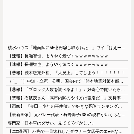
積水ハウス「地面師に55億円騙し取られた…」ワイ「はえーかわいそう…会社滅茶苦茶やろなぁ」→
【速報】長瀬智也、ようやく気づくｗｗｗｗｗｗｗｗ
【速報】長瀬智也、ようやく気づくｗｗｗｗｗｗｗｗ
【悲報】茂木敏充外相、『大炎上』してしまう！！！！！！！
（ ´_ゝ`）中道・立憲・公明、国会内で「熊本地震対策本部会議」各省庁からヒアリング・現地から意見聴取「パーティション、人手、宿泊施設の不足や、...
【悲報】「ブロック人数を調べるよ！」←好奇心で開いたら終わるサイトだった【HotTweets】
【悲報】石破茂さん「高市内閣のやり方は強引だ！」支持率下落の理由を指摘 → ﾈｯﾄ「お前が言うな」「鳥取県だけ減税無しで！」 ｗｗｗｗｗｗｗｗｗ...
【画像】 『金田一少年の事件簿』で好きな死体ランキング１位がこちら！
【最新画像】 元バレー代表・狩野舞子(38)の現在がいくらなんでも即ハボすぎる！
専門家「日本車はダサい、見てて恥ずかしい」
【エ□漫画】 バ先で一目惚れしたダウナー女店長のエ●チなサービスで給料0円…！弱点チクビ責めでイカせまくってわからせる…！