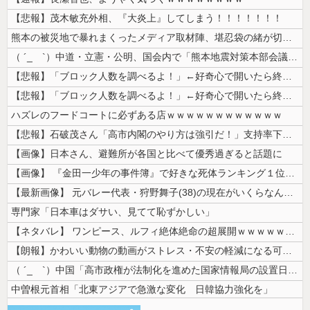
【悲報】茂木敏充外相、『大炎上』してしまう！！！！！！！
熊本の被災地で暴れまくったメディア取材陣、堪忍袋の緒が切れた地元住民が...
（ ´_ゝ`）中道・立憲・公明、国会内で「熊本地震対策本部会議」各省庁...
【悲報】「ブロック人数を調べるよ！」←好奇心で開いたら終わるサイトだっ...
【悲報】「ブロック人数を調べるよ！」←好奇心で開いたら終わるサイトだっ...
ハズレのフードコートに必ずある店ｗｗｗｗｗｗｗｗｗｗｗｗ
【悲報】石破茂さん「高市内閣のやり方は強引だ！」支持率下落の理由を指摘...
【画像】日本さん、避難所が各国と比べて優秀過ぎると話題に
【画像】 『金田一少年の事件簿』で好きな死体ランキング１位がこちら！
【最新画像】 元バレー代表・狩野舞子(38)の現在がいくらなんでも即ハ...
専門家「日本車はダサい、見てて恥ずかしい」
【ネタバレ】 ワンピース、ルフィ絶体絶命の超展開ｗｗｗｗｗｗｗｗｗｗｗ...
【朗報】かわいい動物の動画がストレス・不安の軽減になる可能性。英大学の...
（ ´_ゝ`）中国「高市政権が法制化を進めた国家情報局の設置日が7月3...
中曽根元首相「北東アジアで急激な変化 日韓協力強化を」