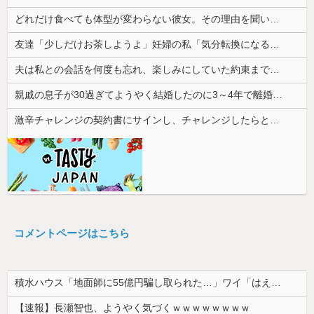
どれだけ食べても体型が変わらない彼女。その理由を聞いたら、思いもしなかった方法で維持していて…
友達「少しだけお茶しようよ」妊婦の私「気分転換になるなら…」→帰宅してから思わぬ異変が起きて…
夫は私との会話を何度も忘れ、楽しみにしていた約束まで覚えていなかった。その積み重ねが限界を迎えて…
親戚の息子が30過ぎてようやく結婚したのに3～4年で離婚。相手の女性の言い分がモラハラだったらしい
激辛チャレンジの契約書にサインし、チャレンジしたらとんでもない事態になった。救急車運ばれ胃の洗浄や入院2日で10万超えて...
コメントページはこちら
積水ハウス「地面師に55億円騙し取られた…」ワイ「はえーかわいそう…会社滅茶苦茶やろなぁ」→
【速報】長瀬智也、ようやく気づくｗｗｗｗｗｗｗｗ