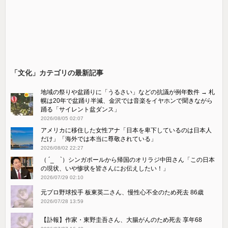
「文化」カテゴリの最新記事
地域の祭りや盆踊りに「うるさい」などの抗議が例年数件 → 札
幌は20年で盆踊り半減、金沢では音楽をイヤホンで聞きながら
踊る「サイレント盆ダンス」
2026/08/05 02:07
アメリカに移住した女性アナ「日本を卑下しているのは日本人
だけ」「海外では本当に尊敬されている」
2026/08/02 22:27
（ ´_ゝ`）シンガポールから帰国のオリラジ中田さん「この日本
の現状、いや惨状を皆さんにお伝えしたい！」
2026/07/29 02:10
元プロ野球投手 板東英二さん、慢性心不全のため死去 86歳
2026/07/28 13:59
【訃報】作家・東野圭吾さん、大腸がんのため死去 享年68