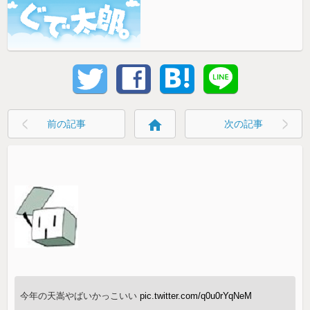
home
前の記事
次の記事
今年の天嵩やばいかっこいい
pic.twitter.com/q0u0rYqNeM