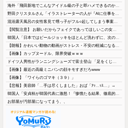
海外「飛田新地でこんなアイドル級の子と即ハメできるのかよ」⇒ 晒された無修正動画がコチラ
野田クリスタルさん「イラストレーターの人が『AIに仕事を奪われる』って言ってるけど、あなた達は"仕事を奪う側"じゃない？」
混浴露天風呂の女性客見て甥っ子がフル○起してしまう事案が発生 part4
【閲覧注意】 お願いだからフェイクであってほしいこの女児の動画、本物だった…
韓国人「日本ではビールジョッキをほとんど洗わずに、次の客に出すんだ！ これが証拠の映像だ!!」……あー、なるほどですねー。韓国には「アレ」がないんだ？
【朗報】かわいい動物の動画がストレス・不安の軽減になる可能性。英大学の研究で実証
【画像】カップヌードル、限界突破ｗｗｗ
ドイツ人男性がランニングシューズで富士登山 「足をくじいて動けない」
【画像】最近の高級ミニバンの顔キモすぎだろwww
【画像】「ワイらのゴマキ（３９）」
【悲報】美容師「…手は尽くしました」おば「ｱｯ…ｯｽ…」→
韓国人「安貞桓が韓国代表に激怒！『惨憺たる結果、徹底的な刷新が必要だ』と監督や協会を痛烈批判」
お部屋が汚部屋になってまう、、