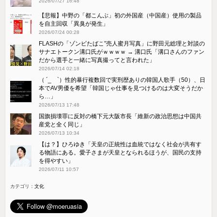
2026/07/27 16:48
【悲報】中野の「都こんぶ」初の外国産（中国産）使用の製品
を自主回収「異臭が発生」
2026/07/24 00:28
FLASHの「ゾンビたばこ”売人蜜月写真」に野田元総理と対談の
サナエトークン溝口氏がｗｗｗｗ → 溝口氏「溝口さんのファン
だから選手と一緒に写真撮ってと言われた」
2026/07/14 02:18
（ ´_ゝ`）性的暴行複数回で実刑歴ありの韓国人歌手（50）、日
本でAV男優を希望「韓国じゃ仕事を見つけるのは大変そうだか
ら…」
2026/07/13 17:48
国旗損壊罪に反対の橋下元大阪市長「維新の政治思想は中国共
産党と全く同じ」
2026/07/13 10:34
【は？】ひろゆき「天皇の正統性は血統ではなく社会が共有す
る物語にある。愛子さまが天皇となられるほうが、国民の支持
を得やすい」
2026/07/11 10:57
カテゴリ：
文化