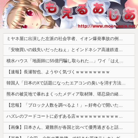
ミヤネ屋に出演した左派の社会学者、イオン爆発事故の例のテナントに理解を示して……
「安物買いの銭失いだったねぇ」とインドネシア高速鉄道の最終処分に日本側騒然、国家予算は使わないというと何が財源なんだ？
積水ハウス「地面師に55億円騙し取られた…」ワイ「はえーかわいそう…会社滅茶苦茶やろなぁ」→
【速報】長瀬智也、ようやく気づくｗｗｗｗｗｗｗｗ
韓国人「日本のXで話題になったエアコンの臭いを消す方法をご覧ください」→「これマジ？」
熊本の被災地で暴れまくったメディア取材陣、堪忍袋の緒が切れた地元住民が苦情を寄せまくった結果……
【悲報】「ブロック人数を調べるよ！」←好奇心で開いたら終わるサイトだった【HotTweets】
ハズレのフードコートに必ずある店ｗｗｗｗｗｗｗｗｗｗｗｗ
【画像】日本さん、避難所が各国と比べて優秀過ぎると話題に