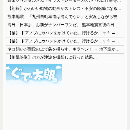
野田クリスタルさん「イラストレーターの人が『AIに仕事を奪われる』って言ってるけど、あなた達は"仕事を奪う側"じゃない？」
【朗報】かわいい動物の動画がストレス・不安の軽減になる可能性。英大学の研究で実証
熊本地震、「九州自動車道は混んでない」と実況しながら被災地へ向かう有名アナなどに批判殺到 全国紙記者「最新の状況をいち早く伝えることは報道機関としての責務」「情報を取り上げることには大きな意義がある」
海外「日本よ、お前がナンバーワンだ」 熊本地震直後の日本の対応のスピードに世界が衝撃
【猫】 ドアノブにカバンをかけていた。行けるかニャ？ → 猫はこうなります…
【猫】 ドアノブにカバンをかけていた。行けるかニャ？ → 猫はこうなります…
ネコ飼いが階段の上で袋を揺らす。キラ〜ン！ → 地下室からヤツが現れる…
【衝撃映像】バカが津波を撮影しに行った結果…