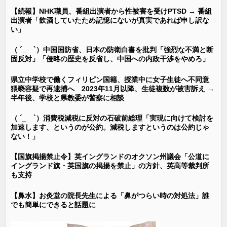
【続報】NHK職員、番組出演者から性被害を受けPTSD → 番組
出演者「飲酒していたため記憶にないが真実であれば申し訳な
い」
（ ´_ゝ`）中国国防省、日本の防衛白書を批判「強烈な不満と断
固反対」「侵略の歴史を反省し、中国への内政干渉をやめろ」
県立中学校で働くフィリピン国籍、授業中に女子生徒へ不同意
猥褻容疑で再逮捕へ 2023年11月以降、生徒複数が被害訴え →
半年後、学校と県教委が警察に相談
（ ´_ゝ`）消費税減税に反対の石破前総理「実現に向けて検討を
加速します、というのが公約。減税しますというのは公約じゃ
ない！」
【国旗掲揚禁止令】英イングランドのオクソン州議会「公道に
イングランド旗・英国旗の掲揚を禁止」の方針、英高等裁判所
も支持
【鼻水】お灸堂の院長先生による「鼻がつらい時の対処法」誰
でも簡単にできると話題に