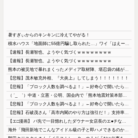
暑すぎぃからのキンキンに冷えてやがる！
積水ハウス「地面師に55億円騙し取られた…」ワイ「はえーかわいそう…会社滅茶苦茶やろなぁ」→
【速報】長瀬智也、ようやく気づくｗｗｗｗｗｗｗｗ
【速報】長瀬智也、ようやく気づくｗｗｗｗｗｗｗｗ
熊本の被災地で暴れまくったメディア取材陣、堪忍袋の緒が切れた地元住民が苦情を寄せまくった結果……
【悲報】茂木敏充外相、『大炎上』してしまう！！！！！！！
【悲報】「ブロック人数を調べるよ！」←好奇心で開いたら終わるサイトだった【HotTweets】
（ ´_ゝ`）中道・立憲・公明、国会内で「熊本地震対策本部会議」各省庁からヒアリング・現地から意見聴取「パーティション、人手、宿泊施設の不足や、...
【悲報】「ブロック人数を調べるよ！」←好奇心で開いたら終わるサイトだった【HotTweets】
【悲報】石破茂さん「高市内閣のやり方は強引だ！」支持率下落の理由を指摘 → ﾈｯﾄ「お前が言うな」「鳥取県だけ減税無しで！」 ｗｗｗｗｗｗｗｗｗ...
【エ□漫画】 バ先で一目惚れしたダウナー女店長のエ●チなサービスで給料0円…！弱点チクビ責めでイカせまくってわからせる…！
海外「飛田新地でこんなアイドル級の子と即ハメできるのかよ」⇒ 晒された無修正動画がコチラ