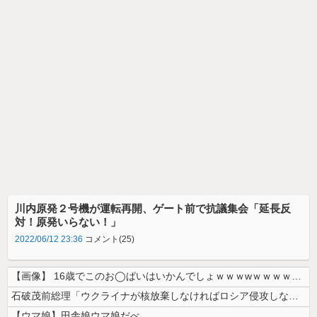
川内原発２号機が運転再開、ゲート前で抗議集会「延長反
対！原発いらない！」
2022/06/12 23:36
コメント(25)
【画像】 16歳でこのお◯ぱいはいかんでしょｗｗｗwｗｗｗｗｗｗｗｗ❤
石破茂前総理「ウクライナが核放棄しなければロシア侵攻しなかった」！
【ウマ娘】田舎娘ウマ娘だべ…