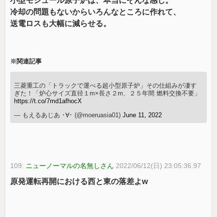
小型モジュール原子炉は、本当にそんな感じ。
冷却の問題もないからいろんなところに作れて、
送電ロスも大幅に減らせる。
※関連記事
三菱重工の「トラックで運べる超小型原子炉」その仕組みが凄す
ぎた！「炉心サイズ直径１m×長さ２m、２５年間 燃料交換不要」
https://t.co/7md1afhocX
— もえるあじあ ･∀･ (@moeruasia01)
June 11, 2022
109:
ニューノーマルの名無しさん
2022/06/12(日) 23:05:36.97
原発運転再開における西と東の落差よw