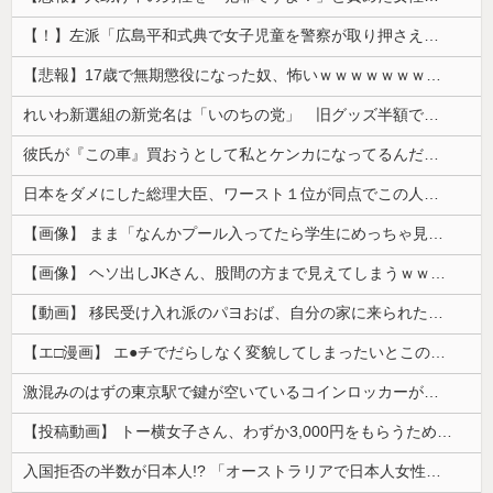
【！】左派「広島平和式典で女子児童を警察が取り押さえて無理矢理、排除しました！」 → ネット特定班「女児？全学連のプロ活動家では？」
【悲報】17歳で無期懲役になった奴、怖いｗｗｗｗｗｗｗｗｗｗｗｗｗｗｗｗｗｗｗｗｗｗｗｗ
れいわ新選組の新党名は「いのちの党」 旧グッズ半額で販売 どうなる秘書給与疑惑
彼氏が『この車』買おうとして私とケンカになってるんだけどｗｗｗｗｗｗ
日本をダメにした総理大臣、ワースト１位が同点でこの人ｗｗｗｗｗｗ
【画像】 まま「なんかプール入ってたら学生にめっちゃ見られたw」
【画像】 ヘソ出しJKさん、股間の方まで見えてしまうｗｗｗｗｗｗｗｗｗ
【動画】 移民受け入れ派のパヨおば、自分の家に来られたら全力で拒否るｗｗｗｗｗｗｗｗｗｗｗｗ
【エ□漫画】 エ●チでだらしなく変貌してしまったいとこのお姉ちゃんにチン○ン搾り取られちゃうショタ君…！
激混みのはずの東京駅で鍵が空いているコインロッカーが散見、「ラッキー」と思って中を確認してみると……
【投稿動画】 トー横女子さん、わずか3,000円をもらうために大人のチ●ポをしゃぶってしまう…
入国拒否の半数が日本人!? 「オーストラリアで日本人女性が売春」