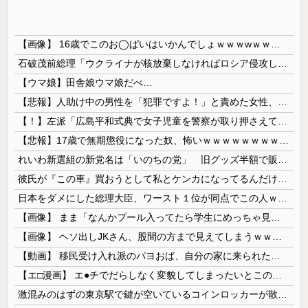
【画像】 16歳でこのお◯ぱいはいかんでしょｗｗｗwｗｗｗｗｗｗｗｗ❤
石破茂前総理「ウクライナが核放棄しなければロシア侵攻しなかった」！
【ウマ娘】田舎娘ウマ娘だべ…
【悲報】人助け中の男性を「犯罪ですよ！」と責めた女性、警察が来た瞬間逃げる
【！】左派「広島平和式典で女子児童を警察が取り押さえて無理矢理、排除しました！」 → ネット特定班「女児？全学連のプロ活動家では？」
【悲報】17歳で無期懲役になった奴、怖いｗｗｗｗｗｗｗｗｗｗｗｗｗｗｗｗｗｗｗｗｗｗｗｗ
れいわ新選組の新党名は「いのちの党」 旧グッズ半額で販売 どうなる秘書給与疑惑
彼氏が『この車』買おうとして私とケンカになってるんだけどｗｗｗｗｗｗ
日本をダメにした総理大臣、ワースト１位が同点でこの人ｗｗｗｗｗｗ
【画像】 まま「なんかプール入ってたら学生にめっちゃ見られたw」
【画像】 ヘソ出しJKさん、股間の方まで見えてしまうｗｗｗｗｗｗｗｗｗ
【動画】 移民受け入れ派のパヨおば、自分の家に来られたら全力で拒否るｗｗｗｗｗｗｗｗｗｗｗｗ
【エ□漫画】 エ●チでだらしなく変貌してしまったいとこのお姉ちゃんにチン○ン搾り取られちゃうショタ君…！
激混みのはずの東京駅で鍵が空いているコインロッカーが散見、「ラッキー」と思って中を確認してみると……