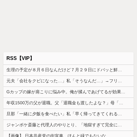
RSS【VIP】
生理の予定が８月６日なんだけど７月２９日にドバッと鮮血でたから生理かな？って思ったのよね
元夫「会社をクビになった…」私「そうなんだ…」→フリン相手と再婚した元夫の転落を聞いて複雑な気持ちになり…
Gカップの嫁が肩こりに悩み中。俺が揉んであげてるが効果あるんか？
年収1500万の父が退職。父「退職金も渡したよな？」母「貯金なんてないよー」父「全部なくなったの！？」→予想外の返事に家族騒然となり…
旦那「一緒に夕飯を食べたい」私「早く帰ってきてくれるの？」旦那「そうじゃないんだ」→続いた言葉に思わず絶句して…
ジャンポケ斎藤と代理人のやりとり、「地獄すぎて完全にコントになってる……」と衝撃を受ける人が続出中
【画像】 日本共産党の街宣車、ほんと碌でもないな