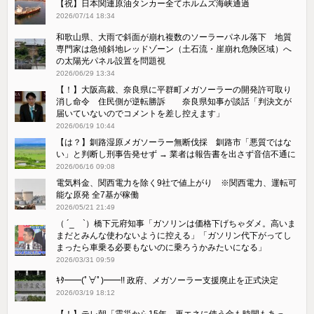
【祝】日本関連原油タンカー全てホルムズ海峡通過
2026/07/14 18:34
和歌山県、大雨で斜面が崩れ複数のソーラーパネル落下 地質
専門家は急傾斜地レッドゾーン（土石流・崖崩れ危険区域）へ
の太陽光パネル設置を問題視
2026/06/29 13:34
【！】大阪高裁、奈良県に平群町メガソーラーの開発許可取り
消し命令 住民側が逆転勝訴 奈良県知事が談話「判決文が
届いていないのでコメントを差し控えます」
2026/06/19 10:44
【は？】釧路湿原メガソーラー無断伐採 釧路市「悪質ではな
い」と判断し刑事告発せず → 業者は報告書を出さず音信不通に
2026/06/16 09:08
電気料金、関西電力を除く9社で値上がり ※関西電力、運転可
能な原発 全7基が稼働
2026/05/21 21:49
（ ´_ゝ`）橋下元府知事「ガソリンは価格下げちゃダメ。高いま
まだとみんな使わないように控える」「ガソリン代下がってし
まったら車乗る必要もないのに乗ろうかみたいになる」
2026/03/31 09:59
ｷﾀ━━(ﾟ∀ﾟ)━━!! 政府、メガソーラー支援廃止を正式決定
2026/03/19 18:12
【！】テレ朝「震災から15年、再エネに使う金も時間もあっ