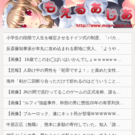
小学生の段階で人生を確定させるドイツ式の制度、「バカを振い落せるから合理的だ」と自惚れていた結果……
反斎藤知事派が本丸に攻め込まれる窮地に突入、「ようやく反撃のターンやね」と手際の良さに感心する人が続出中
【画像】 16歳でこのお◯ぱいはいかんでしょｗｗｗwｗｗｗｗｗｗｗｗ❤
【悲報】人助け中の男性を「犯罪ですよ！」と責めた女性、警察が来た瞬間逃げる
海外「剣が二回斬り合っただけで折れるのはどういうことなんだ」満点なのに二度と起動しない理由…
【画像】JKの間で流行ってるこのゲームの正式名称、誰も知らないｗｗｗｗ
【画像】“ルフィ”強盗事件、幹部の男に懲役20年の有罪判決確定！！！
【画像】ブルーロック、遂にネット民が登場ＷＷＷＷＷＷＷＷＷＷＷ
中居正広（無職）、熊本に多額の寄付していた。知人「誰にも知られなくてもいい、と公表してない」