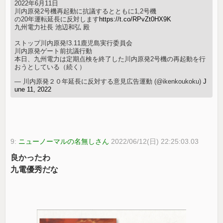
2022年6月11日
川内原発2号機再起動に抗議するとともに1,2号機
の20年運転延長に反対します
https://t.co/RPvZt0HX9K
九州電力社長 池辺和弘 殿
ストップ川内原発!3.11鹿児島実行委員会
川内原発ゲート前抗議行動
本日、九州電力は定期点検を終了した川内原発2号機の再起動を行
おうとしている（続く）
— 川内原発２０年延長に反対する意見広告運動 (@ikenkoukoku)
J
une 11, 2022
9:
ニューノーマルの名無しさん
2022/06/12(日) 22:25:03.03
良かったわ
九電優秀だな