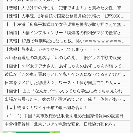
【悲報】人助け中の男性を「犯罪ですよ！」と責めた女性、警察が来た瞬間逃...
【速報】人事院、2年連続で国家公務員月給3%増の「1万5056円」引き...
【！】左派「広島平和式典で女子児童を警察が取り押さえて無理矢理、排除し...
【物議】大物インフルエンサー「喫煙者の権利がマジで侵害されてる。いくら...
【悲報】17歳で無期懲役になった奴、怖いｗｗｗｗｗｗｗｗｗｗｗｗｗｗｗ...
【悲報】熊本市、ガチでやらかしてしまう・・・・
れいわ新選組の新党名は「いのちの党」 旧グッズ半額で販売 どうなる秘書...
【画像】NHK女子アナさん、あずにゃんのあずにゃんが張ってしまう
彼氏が『この車』買おうとして私とケンカになってるんだけどｗｗｗｗｗｗ
日本をダメにした総理大臣、ワースト１位が同点でこの人ｗｗｗｗｗｗ
【画像】 まま「なんかプール入ってたら学生にめっちゃ見られたw」
出張から帰ったら、嫁の顔が青ざめていた。俺「一体何があったんだ？」嫁「...
【ｗ】物凄くカワイイ子猫の取っ組み合い！
（ ´_ゝ`）中国「高市政権が法制化を進めた国家情報局の設置日が7月3...
中曽根元首相「北東アジアで急激な変化 日韓協力強化を」