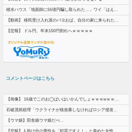
積水ハウス「地面師に55億円騙し取られた…」ワイ「はえーかわいそう…会社滅茶苦茶やろなぁ」
【動画】 移民受け入れ派のパヨおば、自分の家に来られたら全力で拒否るｗｗｗｗｗｗｗｗｗｗｗｗ
【悲報】 ドル円、年末150円割れへｗｗｗｗｗ
コメントページはこちら
【画像】 16歳でこのお◯ぱいはいかんでしょｗｗｗwｗｗｗｗｗｗｗｗ❤
石破茂前総理「ウクライナが核放棄しなければロシア侵攻しなかった」！
【ウマ娘】田舎娘ウマ娘だべ…
【悲報】人助け中の男性を「犯罪ですよ！」と責めた女性、警察が来た瞬間逃げる