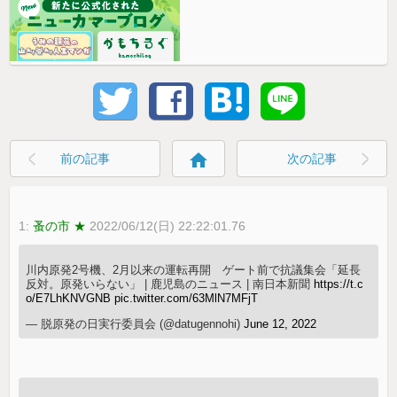
home
前の記事
次の記事
1:
蚤の市 ★
2022/06/12(日) 22:22:01.76
川内原発2号機、2月以来の運転再開 ゲート前で抗議集会「延長
反対。原発いらない」 | 鹿児島のニュース | 南日本新聞
https://t.c
o/E7LhKNVGNB
pic.twitter.com/63MlN7MFjT
— 脱原発の日実行委員会 (@datugennohi)
June 12, 2022