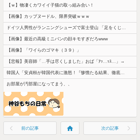
【ｗ】物凄くカワイイ子猫の取っ組み合い！
【画像】カップヌードル、限界突破ｗｗｗ
ドイツ人男性がランニングシューズで富士登山 「足をくじいて動けない」
【画像】最近の高級ミニバンの顔キモすぎだろwww
【画像】「ワイらのゴマキ（３９）」
【悲報】美容師「…手は尽くしました」おば「ｱｯ…ｯｽ…」→
韓国人「安貞桓が韓国代表に激怒！『惨憺たる結果、徹底的な刷新が必要だ』と監督や協会を痛烈批判」
お部屋が汚部屋になってまう、、
home
前の記事
次の記事