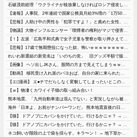
石破茂前総理「ウクライナが核放棄しなければロシア侵攻しなかった」！
【速報】人事院、2年連続で国家公務員月給3%増の「1万5056円」引き上げ勧告 2年で6%超え
【悲報】人助け中の男性を「犯罪ですよ！」と責めた女性、警察が来た瞬間逃げる
【物議】大物インフルエンサー「喫煙者の権利がマジで侵害されてる。いくら税金払ってるんだ」
【！】左派「広島平和式典で女子児童を警察が取り押さえて無理矢理、排除しました！」 → ネット特定班「女児？全学連のプロ活動家では？」
【悲報】17歳で無期懲役になった奴、怖いｗｗｗｗｗｗｗｗｗｗｗｗｗｗｗｗｗｗｗｗｗｗｗｗ
れいわ新選組の新党名は「いのちの党」 旧グッズ半額で販売 どうなる秘書給与疑惑
【画像】 ヘソ出しJKさん、股間の方まで見えてしまうｗｗｗｗｗｗｗｗｗ
【動画】 移民受け入れ派のパヨおば、自分の家に来られたら全力で拒否るｗｗｗｗｗｗｗｗｗｗｗｗ
【エ□漫画】 エ●チでだらしなく変貌してしまったいとこのお姉ちゃんにチン○ン搾り取られちゃうショタ君…！
【ｗ】物凄くカワイイ子猫の取っ組み合い！
熊本地震、「九州自動車道は混んでない」と実況しながら被災地へ向かう有名アナなどに批判殺到 全国紙記者「最新の状況をいち早く伝えることは報道機関としての責務」「情報を取り上げることには大きな意義がある」
海外「日本よ、お前がナンバーワンだ」 熊本地震直後の日本の対応のスピードに世界が衝撃
【猫】 ドアノブにカバンをかけていた。行けるかニャ？ → 猫はこうなります…
【猫】 ドアノブにカバンをかけていた。行けるかニャ？ → 猫はこうなります…
ネコ飼いが階段の上で袋を揺らす。キラ〜ン！ → 地下室からヤツが現れる…