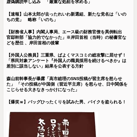
虚偽購読申し込み 「厳重な処罰を求める」
【速報】山本太郎が去ったれいわ新選組、新たな党名は「いの
ちの党」 略称「いのち」
【財務省人事】内閣人事局、エース級の財務官僚を異例転出
官邸幹部「協力的でなかった」※岸田首相（当時）の秘書官な
どを歴任 、岸田首相の後輩
【外国人公務員】三重県、ぱよくマスコミの総攻撃に屈せず！
「県民対象アンケート『外国人の職員採用を続けるべきか』は
差別に該当しない」結果を公表する方針
森山前幹事長が暴露「高市総理のSNS投稿が習主席を怒らせ
た」 「その投稿が中国側（習近平主席）を怒らせ、日中関係を
こじらせる大きなきっかけになった」
【爆笑ｗ】バッグひったくりを試みた男、バイクを盗られる！