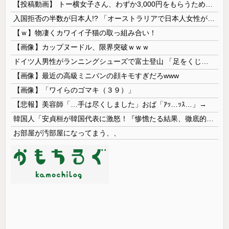
【投稿動画】 トー横女子さん、わずか3,000円をもらうために大人のチ●ポをしゃぶってしまう…
入国拒否の半数が日本人!? 「オーストラリアで日本人女性が売春」
【ｗ】物凄くカワイイ子猫の取っ組み合い！
【画像】カップヌードル、限界突破ｗｗｗ
ドイツ人男性がランニングシューズで富士登山 「足をくじいて動けない」
【画像】最近の高級ミニバンの顔キモすぎだろwww
【画像】「ワイらのゴマキ（３９）」
【悲報】美容師「…手は尽くしました」おば「ｱｯ…ｯｽ…」→
韓国人「安貞桓が韓国代表に激怒！『惨憺たる結果、徹底的な刷新が必要だ』と監督や協会を痛烈批判」
お部屋が汚部屋になってまう、、