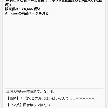
JAあしきた 熊本芦北柑橘 デコポン&甘夏缶詰め (10缶入り(化粧
箱))
販売価格: ￥5,665 税込
Amazonの商品ページを見る
庄司大輔騎手重賞勝てたな 他
【画像】 16歳でこのお◯ぱいはいかんでしょｗｗｗwｗｗｗｗｗｗｗｗ❤
【ウマ娘】田舎娘ウマ娘だべ…