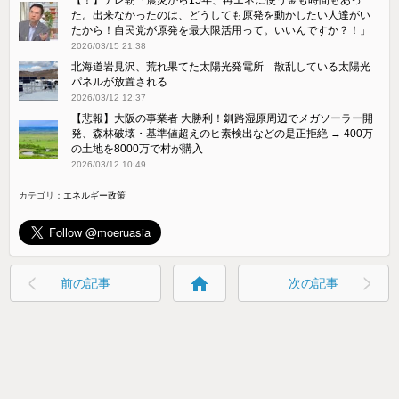
た。出来なかったのは、どうしても原発を動かしたい人達がい
たから！自民党が原発を最大限活用って。いいんですか？！」
2026/03/15 21:38
北海道岩見沢、荒れ果てた太陽光発電所 散乱している太陽光
パネルが放置される
2026/03/12 12:37
【悲報】大阪の事業者 大勝利！釧路湿原周辺でメガソーラー開
発、森林破壊・基準値超えのヒ素検出などの是正拒絶 → 400万
の土地を8000万で村が購入
2026/03/12 10:49
カテゴリ：
エネルギー政策
home
前の記事
次の記事