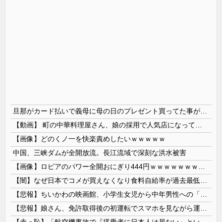
旦那がカード払いで義母に母の日のプレゼント買ってた事が発覚 私が実母に買ってるのを見て自分も買おうと思ったらしい → 家計がピンチだから小遣いからお願いできるか聞いたら…
【動画】 町の中華料理屋さん、娘の採用で人気店になってしまう
【画像】どのくノ一を快楽責めしたいｗｗｗｗｗ
中国、三峡ダムが全開放流。長江流域で深刻な洪水被害
【画像】ロピアのパワー全開おにぎり444円ｗｗｗｗｗｗｗｗｗｗｗｗ
【闇】なぜ日本でコメが買えなくなり食料自給率が過去最低に並んだのか？
【悲報】ちいかわの映画館、小学生女児から中年男性への「おねだり」事案が発生するｗｗｗｗ
【悲報】娘さん、免許取得後の初運転でスマホを見ながら運転してしまう😱🦁 教習所で何を習ったんだwww🤣🦁