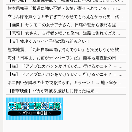
【赤っ恥】「航空機事故で『搭乗者に日本人は居ない』という発表は嫌い。人間として同じ価値だと思う」→ツッコミ殺到も「自分が気に入らないと思った」と...
熊本県知事「報道に強い不満・苦情が寄せられている」→TBSの報道特集がまさにそれな件
立ちんぼを買うもキモすぎてヤらせてもらえなかった男、代わりの足コキでまさかの大量身寸米青ｗｗｗ
【画像】 サンモニの女子アナさん、日曜の朝から素材を提供してしまう
【悲報】 女さん、歩行者を轢いた挙句、道路に倒れてどえらいことになってしまうw w w w w w w
【ｗ】物凄くカワイイ子猫の取っ組み合い！
熊本地震、「九州自動車道は混んでない」と実況しながら被災地へ向かう有名アナなどに批判殺到 全国紙記者「最新の状況をいち早く伝えることは報道機関としての責務」「情報を取り上げることには大きな意義がある」
海外「日本よ、お前がナンバーワンだ」 熊本地震直後の日本の対応のスピードに世界が衝撃
【猫】 ドアノブにカバンをかけていた。行けるかニャ？ → 猫はこうなります…
【猫】 ドアノブにカバンをかけていた。行けるかニャ？ → 猫はこうなります…
ネコ飼いが階段の上で袋を揺らす。キラ〜ン！ → 地下室からヤツが現れる…
【衝撃映像】バカが津波を撮影しに行った結果…