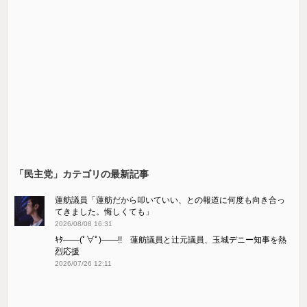
「民主党」カテゴリの最新記事
蓮舫議員「蓮舫だから叩いていい、との報道に何度も向き合っ
てきました。悔しくても」
2026/08/08 16:31
ｷﾀ――(ﾟ∀ﾟ)――!! 蓮舫議員と辻元議員、玉城デニー知事を熱
烈応援
2026/07/26 12:11