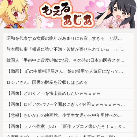
昭和を代表する女優の晩年があまりにも寂しすぎる！と話題に、自身の子供を餓死する寸前までネグレクトした挙句……
熊本県知事「報道に強い不満・苦情が寄せられている」→TBSの報道特集がまさにそれな件
韓国人「手術中に震度6強の地震、その時の日本の医療スタッフたちの姿をご覧ください」→「マジで鳥肌立った」「こういう姿は韓国も見習わないと」「あん...
【動画】 町の中華料理屋さん、娘の採用で人気店になってしまう
ロシアさん、国民の財産を没収しはじめる
【画像】どのくノ一を快楽責めしたいｗｗｗｗｗ
【画像】ロピアのパワー全開おにぎり444円ｗｗｗｗｗｗｗｗｗｗｗｗ
【悲報】ちいかわの映画館、小学生女児から中年男性への「おねだり」事案が発生するｗｗｗｗ
【画像】ラノベ作家（52）「新作ラブコメ書いたぞ！ｗ」X民「いい歳こいてラブコメ（笑）恥ずかしくないの？」←やめたれｗと話題に