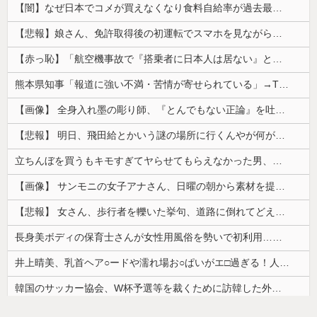
【闇】なぜ日本でコメが買えなくなり食料自給率が過去最低に並んだのか？
【悲報】娘さん、免許取得後の初運転でスマホを見ながら運転してしまう😱🦁 教習所で何を習ったんだwww🤣🦁
【赤っ恥】「航空機事故で『搭乗者に日本人は居ない』という発表は嫌い。人間として同じ価値だと思う」→ツッコミ殺到も「自分が気に入らないと思った」と...
熊本県知事「報道に強い不満・苦情が寄せられている」→TBSの報道特集がまさにそれな件
【画像】 全身入れ墨の彫り師、『とんでもない正論』を吐いて30万再生されてしまうｗｗｗｗｗｗｗ
【悲報】 明日、飛田給とかいう謎の場所に行くんやが何があるんや????・・・・・・・・・
立ちんぼを買うもキモすぎてヤらせてもらえなかった男、代わりの足コキでまさかの大量身寸米青ｗｗｗ
【画像】 サンモニの女子アナさん、日曜の朝から素材を提供してしまう
【悲報】 女さん、歩行者を轢いた挙句、道路に倒れてどえらいことになってしまうw w w w w w w
長身美ボディの保育士さんが女性用風俗を勢いで初利用…子供に絶対見せられないメスの顔でイキまくり。
井上晴美、乳首ヘア○ードや濡れ場お○ぱいがエ□過ぎる！人生最後のラスト写真集、最高！！
韓国のサッカー協会、W杯予選等を裁くために訪韓した外国人審判を「性接待」していた……大して強くもないチームが潤沢な予算を持ってりゃそうなるわな
【ｗ】物凄くカワイイ子猫の取っ組み合い！