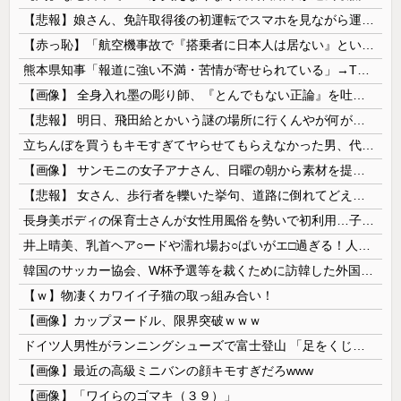
【悲報】娘さん、免許取得後の初運転でスマホを見ながら運転してしまう😱🦁 教習所で何を習ったんだwww🤣🦁
【赤っ恥】「航空機事故で『搭乗者に日本人は居ない』という発表は嫌い。人間として同じ価値だと思う」→ツッコミ殺到も「自分が気に入らないと思った」と...
熊本県知事「報道に強い不満・苦情が寄せられている」→TBSの報道特集がまさにそれな件
【画像】 全身入れ墨の彫り師、『とんでもない正論』を吐いて30万再生されてしまうｗｗｗｗｗｗｗ
【悲報】 明日、飛田給とかいう謎の場所に行くんやが何があるんや????・・・・・・・・・
立ちんぼを買うもキモすぎてヤらせてもらえなかった男、代わりの足コキでまさかの大量身寸米青ｗｗｗ
【画像】 サンモニの女子アナさん、日曜の朝から素材を提供してしまう
【悲報】 女さん、歩行者を轢いた挙句、道路に倒れてどえらいことになってしまうw w w w w w w
長身美ボディの保育士さんが女性用風俗を勢いで初利用…子供に絶対見せられないメスの顔でイキまくり。
井上晴美、乳首ヘア○ードや濡れ場お○ぱいがエ□過ぎる！人生最後のラスト写真集、最高！！
韓国のサッカー協会、W杯予選等を裁くために訪韓した外国人審判を「性接待」していた……大して強くもないチームが潤沢な予算を持ってりゃそうなるわな
【ｗ】物凄くカワイイ子猫の取っ組み合い！
【画像】カップヌードル、限界突破ｗｗｗ
ドイツ人男性がランニングシューズで富士登山 「足をくじいて動けない」
【画像】最近の高級ミニバンの顔キモすぎだろwww
【画像】「ワイらのゴマキ（３９）」