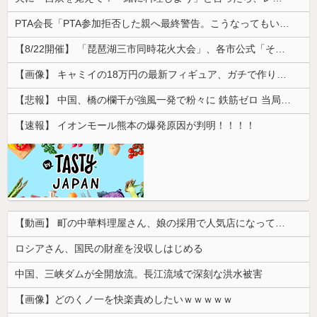
PTA会長「PTA参加拒否した親へ最終警告。こうなってもいい？」
【8/22開催】 「琵琶湖三市同時花火大会」、各市公式「そんな花火大会は存在しない」→ 高価チケットを購入した人達がSNS阿鼻叫喚
【画像】 キャミイの18万円の最新フィギュア、ガチで作り込みがエグすぎる
【悲報】 中国、橋の欄干が強風一発で粉々に 鉄筋ゼロ 当局「接着剤でくっつけただけ」「正常で、品質問題はない」
【速報】 イオンモール熊本の爆発原因が判明！！！！
【動画】 町の中華料理屋さん、娘の採用で人気店になってしまう
ロシアさん、国民の財産を没収しはじめる
中国、三峡ダムが全開放流。長江流域で深刻な洪水被害
【画像】どのくノ一を快楽責めしたいｗｗｗｗｗ