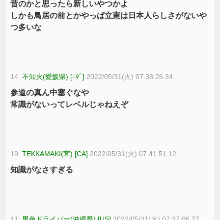
昔のかと思ったら新しいやつかよ
しかも鳥居の前とかやっぱ立憲は日本人らしさがないや
つ多いな
14:
不知火(愛媛県) [ﾆﾀﾞ]
2022/05/31(火) 07:38:26.34
参道の真ん中塞ぐなや
常識がないってレベルじゃねえぞ
19:
TEKKAMAKI(茸) [CA]
2022/05/31(火) 07:41:51.12
知識がなさすぎる
11:
男色ドライバー(沖縄県) [US]
2022/05/31(火) 07:37:06.27