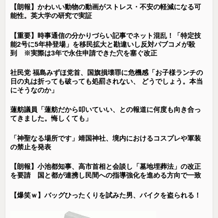
【朗報】かわいい動物の動画がストレス・不安の軽減になる可
能性。英大学の研究で実証
【重要】時事通信の分かりづらい記事でネット混乱！「特定技
能2号に5年枠登場」を移民拡大と勘違いし反対パブコメが殺
到 ※実際は3年で永住申請できた穴を塞ぐ改正
社民党 福島みずほ党首、国旗損壊罪に危機感「お子様ランチの
日の丸は折っても破っても処罰されない、 どうでしょう。本当
にそうなのか」
蓮舫議員「蓮舫だから叩いていい、との報道に何度も向き合っ
てきました。悔しくても」
「神聖なる場所です」靖国神社、境内におけるコスプレや軍装
の禁止を発表
【朗報】小池都知事、高市首相と会談し「墓地埋葬法」の改正
を要請 国と都が連携し民間への指導強化を進める方向で一致
【爆笑ｗ】バッグひったくりを試みた男、バイクを盗られる！