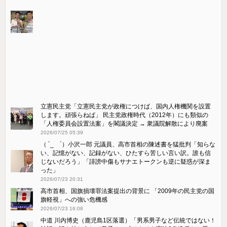
立憲民主党「立憲民主党が政権につけば、国内人権機関を設置
します。頑張らねば」 民主党政権時代（2012年）にも類似の
「人権委員会設置法案」を閣議決定 → 衆議院解散により廃案
2026/07/25 05:39
（ ´_ゝ`）小沢一郎 元議員、高市首相の陳述書を猛批判「知らな
い、記憶がない、記録がない、ひたすら苦しい言い訳。誰も信
じないだろう」「誹謗中傷もサナエトークンも逆に疑惑が深ま
った」
2026/07/23 20:31
高市首相、国旗損壊罪法案提出の背景に 「2009年の民主党の国
旗軽視」への強い危機感
2026/07/23 16:08
中道 川内博史（鹿児島1区落選）「男系男子など伝統ではない！