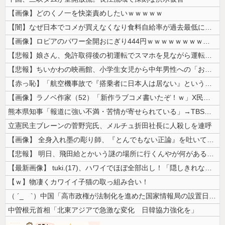
【画像】どのくノ一を快楽責めしたいｗｗｗｗｗ
【闇】なぜ日本でコメが買えなくなり食料自給率が過去最低に並んだのか？
【画像】ロピアのパワー全開おにぎり444円ｗｗｗｗｗｗｗｗｗｗｗｗ
【悲報】娘さん、免許取得後の初運転でスマホを見ながら運転してしまう😱...
【悲報】ちいかわの映画館、小学生女児から中年男性への「おねだり」事案が...
【赤っ恥】「航空機事故で『搭乗者に日本人は居ない』という発表は嫌い。人...
【画像】ラノベ作家（52）「新作ラブコメ書いたぞ！ｗ」X民「いい歳こい...
熊本県知事「報道に強い不満・苦情が寄せられている」→TBSの報道特集が...
立憲民主ブレーンの菅野完氏、メルチュ折田社長に人殺しを連呼
【画像】 全身入れ墨の彫り師、『とんでもない正論』を吐いて30万再生さ...
【悲報】 明日、飛田給とかいう謎の場所に行くんやが何があるんや????...
【最新画像】 tuki.(17)、ハワイでほぼ全部出し！「隠しきれない...
【ｗ】物凄くカワイイ子猫の取っ組み合い！
（ ´_ゝ`）中国「高市政権が法制化を進めた国家情報局の設置日が7月3...
中曽根元首相「北東アジアで急激な変化 日韓協力強化を」