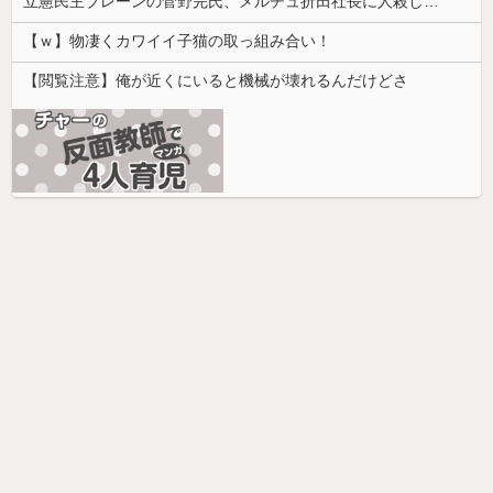
立憲民主ブレーンの菅野完氏、メルチュ折田社長に人殺しを連呼
【ｗ】物凄くカワイイ子猫の取っ組み合い！
【閲覧注意】俺が近くにいると機械が壊れるんだけどさ