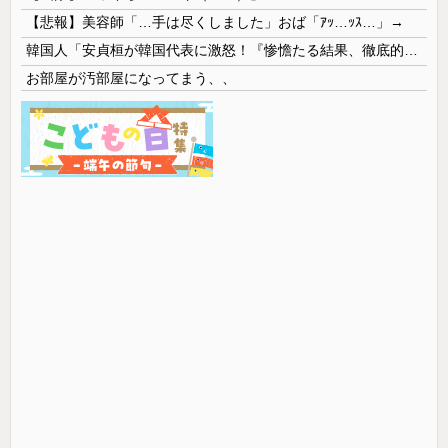
【悲報】美容師「…手は尽くしました」おば「ｱｯ…ｯｽ…」→
韓国人「安貞桓が韓国代表に激怒！『惨憺たる結果、徹底的な刷新が必要だ』と監督や協会を痛烈批判」
お部屋が汚部屋になってまう、、