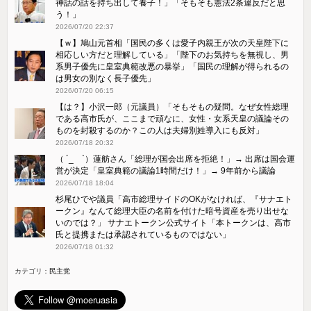
神話の話を持ち出して養子！」「そもそも憲法2条違反だと思
う！」
2026/07/20 22:37
【ｗ】鳩山元首相「国民の多くは愛子内親王が次の天皇陛下に
相応しい方だと理解している」「陛下のお気持ちを無視し、男
系男子優先に皇室典範改悪の暴挙」「国民の理解が得られるの
は男女の別なく長子優先」
2026/07/20 06:15
【は？】小沢一郎（元議員）「そもそもの疑問。なぜ女性総理
である高市氏が、ここまで頑なに、女性・女系天皇の議論その
ものを封殺するのか？この人は夫婦別姓導入にも反対」
2026/07/18 20:32
（ ´_ゝ`）蓮舫さん「総理が国会出席を拒絶！」→ 出席は国会運
営が決定「皇室典範の議論1時間だけ！」→ 9年前から議論
2026/07/18 18:04
杉尾ひでや議員「高市総理サイドのOKがなければ、『サナエト
ークン』なんて総理大臣の名前を付けた暗号資産を売り出せな
いのでは？」 サナエトークン公式サイト「本トークンは、高市
氏と提携または承認されているものではない」
2026/07/18 01:32
カテゴリ：
民主党