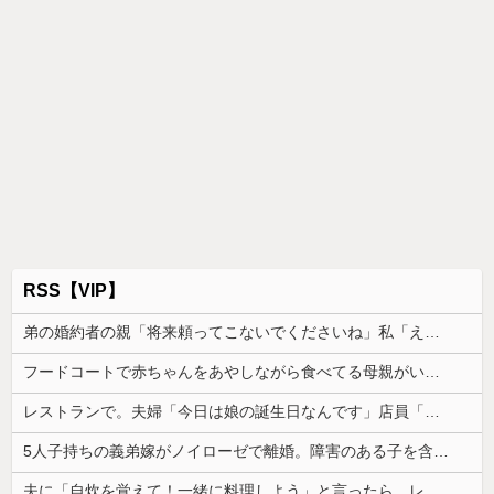
RSS【VIP】
弟の婚約者の親「将来頼ってこないでくださいね」私「え…そんなつもりありませんけど？」→突然の一言に場の空気が凍りつき…
フードコートで赤ちゃんをあやしながら食べてる母親がいたので、「赤ちゃん抱っこしますよ」と声掛けたら...
レストランで。夫婦「今日は娘の誕生日なんです」店員「少々お待ちください」→運ばれてきた"あるもの"に思わず涙がこぼれて…
5人子持ちの義弟嫁がノイローゼで離婚。障害のある子を含む3人の子どもを預かることになったのだが...
夫に「自炊を覚えて！一緒に料理しよう」と言ったら、レストランの予約をされた。自炊計画は完全に狂って…