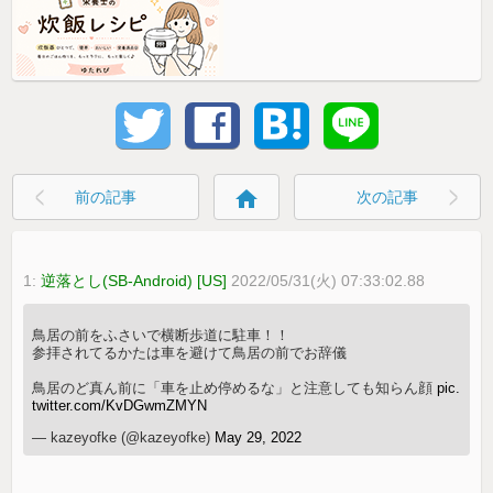
home
前の記事
次の記事
1:
逆落とし(SB-Android) [US]
2022/05/31(火) 07:33:02.88
鳥居の前をふさいで横断歩道に駐車！！
参拝されてるかたは車を避けて鳥居の前でお辞儀
鳥居のど真ん前に「車を止め停めるな」と注意しても知らん顔
pic.
twitter.com/KvDGwmZMYN
— kazeyofke (@kazeyofke)
May 29, 2022