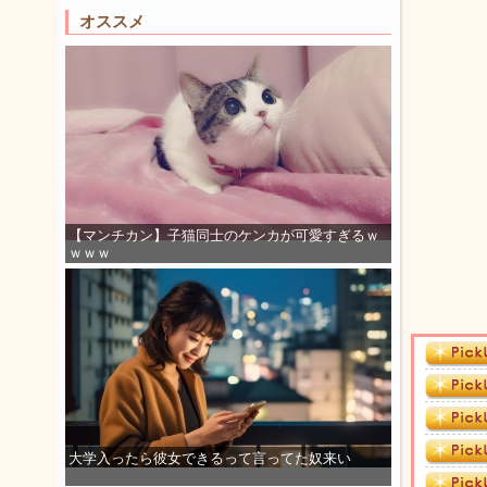
オススメ
【マンチカン】子猫同士のケンカが可愛すぎるｗ
ｗｗｗ
大学入ったら彼女できるって言ってた奴来い