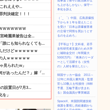
知事選で保守の政治家が立
ち上がるしかない」保守一
本化を訴え
（ ´_ゝ`）中国、広島原爆投
下から８１年を迎えたこと
を受け「日本は原爆被害者
の立場で同情を買おうとす
るのを止めろ」
【平等は？】文科省、若手
女性研究者支援のため大学
に補助金交付（年間最大
5000万円）「将来のリーダ
ーとして活躍する（女性
の）人材を輩出したい」
韓国サッカー協会 2011～
12年に外国人審判員・監督
官ら10数人を性接待（W杯
予選、五輪予選が含まれ
る）国会議員が事実確認
SpaceX、米国防関連技術
保護を重視し供給連鎖から