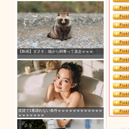
【動画】タヌキ、猫から餌奪って逃走ｗｗｗ
賃貸で1番譲れない条件ｗｗｗｗｗｗｗｗｗｗｗｗ
ｗｗｗｗｗｗｗ