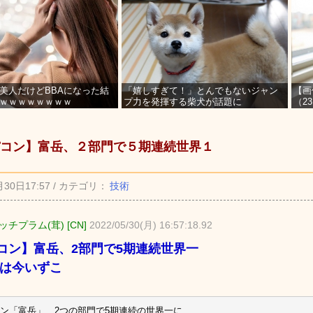
美人だけどBBAになった結
「嬉しすぎて！」とんでもないジャン
【画
ｗｗｗｗｗｗｗｗ
プ力を発揮する柴犬が話題に
（2
を募
コン】富岳、２部門で５期連続世界１
月30日17:57 / カテゴリ：
技術
チプラム(茸) [CN]
2022/05/30(月) 16:57:18.92
コン】富岳、2部門で5期連続世界一
んは今いずこ
ン「富岳」、2つの部門で5期連続の世界一に