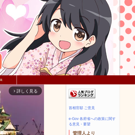
ok
詳しく見る
arrow_forward_ios
首相官邸 ご意見
e-Gov 各府省への政策に関す
る意見・要望
管理人より