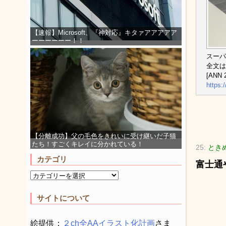
【速報】Microsoft、『神対応』キタァアアアアア
ーーーーーー！！
スー
全文は
[ANN 2
https:
【分離成功】父の毛色をきれいに受け継いだ子猫
たち！すごくキレイに分かれている！
25:
ときめ
カテゴリ
富士通
サイトについて
絵提供：
２ch全AAイラスト化計画
さま