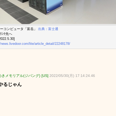
パーコンピュータ「富岳」
出典：富士通
ﾘﾝｸ先へ
022.5.30]
//news.livedoor.com/lite/article_detail/22248178/
きメモリアル(ジパング) [US]
2022/05/30(月) 17:14:24.46
やるじゃん