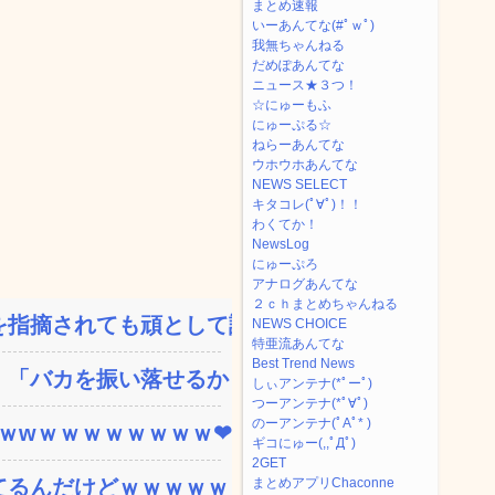
まとめ速報
いーあんてな(#ﾟｗﾟ)
我無ちゃんねる
だめぽあんてな
ニュース★３つ！
☆にゅーもふ
にゅーぷる☆
ねらーあんてな
ウホウホあんてな
NEWS SELECT
キタコレ(ﾟ∀ﾟ)！！
わくてか！
NewsLog
にゅーぷろ
アナログあんてな
２ｃｈまとめちゃんねる
指摘されても頑として認め...
NEWS CHOICE
特亜流あんてな
Best Trend News
「バカを振い落せるから合...
しぃアンテナ(*ﾟーﾟ)
つーアンテナ(*ﾟ∀ﾟ)
のーアンテナ(ﾟAﾟ* )
ｗｗwｗｗｗｗｗｗｗｗ❤
ギコにゅー(,,ﾟДﾟ)
2GET
てるんだけどｗｗｗｗｗｗ
まとめアプリChaconne