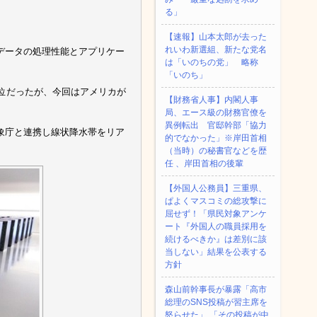
る」
【速報】山本太郎が去った
れいわ新選組、新たな党名
データの処理性能とアプリケー
は「いのちの党」 略称
「いのち」
1位だったが、今回はアメリカが
【財務省人事】内閣人事
局、エース級の財務官僚を
異例転出 官邸幹部「協力
象庁と連携し線状降水帯をリア
的でなかった」※岸田首相
（当時）の秘書官などを歴
任 、岸田首相の後輩
【外国人公務員】三重県、
ぱよくマスコミの総攻撃に
屈せず！「県民対象アンケ
ート『外国人の職員採用を
続けるべきか』は差別に該
当しない」結果を公表する
方針
森山前幹事長が暴露「高市
総理のSNS投稿が習主席を
怒らせた」 「その投稿が中