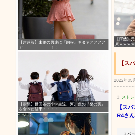
【愕然】元
【超速報】未婚の男達に『朗報』キタァアアアア
果ｗｗｗｗ
アーーーーーーー！！
【スパ
2022年05
1:
ストレッ
【衝撃】世田谷の小学生達、河川敷の『桑の実』
【スパ
を食べた結果・・・・
R4さ
スパコ