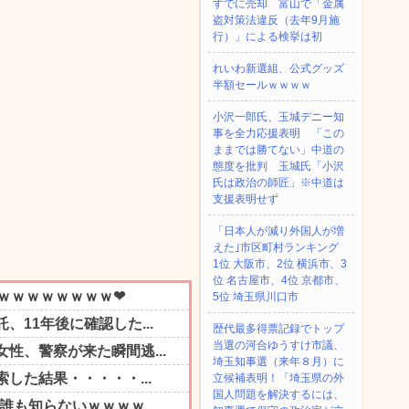
すでに売却 富山で「金属
盗対策法違反（去年9月施
行）」による検挙は初
れいわ新選組、公式グッズ
半額セールｗｗｗｗ
小沢一郎氏、玉城デニー知
事を全力応援表明 「この
ままでは勝てない」中道の
態度を批判 玉城氏「小沢
氏は政治の師匠」※中道は
支援表明せず
「日本人が減り外国人が増
えた｣市区町村ランキング
1位 大阪市、2位 横浜市、3
位 名古屋市、4位 京都市、
5位 埼玉県川口市
歴代最多得票記録でトップ
当選の河合ゆうすけ市議、
埼玉知事選（来年８月）に
立候補表明！「埼玉県の外
国人問題を解決するには、