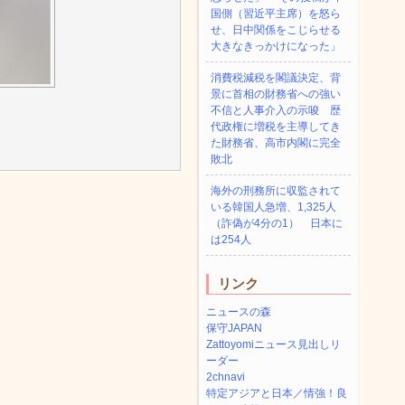
国側（習近平主席）を怒ら
せ、日中関係をこじらせる
大きなきっかけになった」
消費税減税を閣議決定、背
景に首相の財務省への強い
不信と人事介入の示唆 歴
代政権に増税を主導してき
た財務省、高市内閣に完全
敗北
海外の刑務所に収監されて
いる韓国人急増、1,325人
（詐偽が4分の1） 日本に
は254人
リンク
ニュースの森
保守JAPAN
Zattoyomiニュース見出しリ
ーダー
2chnavi
特定アジアと日本／情強！良