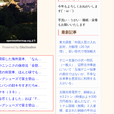
今年もよろしくおねがいしま
す(´・ω・`)
手洗い・うがい・睡眠・栄養
もお願いいたします
最新記事
東大調査「外国人受け入れ
反対」大幅増（20.7pt
Powered by 
GliaStudios
増）、若い世代で増加幅大
デニー支援の小沢一郎氏
Mute
（一般人）、辺野古沖事故
について「玉城デニー知事
の責任ではないが、不幸な
出来事を悪宣伝に利用する
人がいる」
太陽光発電所で、銅線およ
そ2.2トン（時価およそ330
万円相当）盗んだなど、ベ
トナム国籍（無職）２人逮
捕、盗まれた銅線の半分は