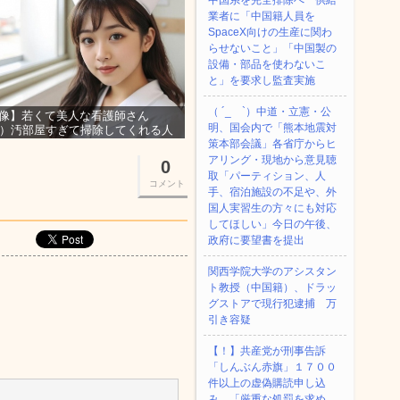
中国系を完全排除へ 供給
業者に「中国籍人員を
SpaceX向けの生産に関わ
らせないこと」「中国製の
設備・部品を使わないこ
と」を要求し監査実施
（ ´_ゝ`）中道・立憲・公
像】若くて美人な看護師さん
明、国会内で「熊本地震対
3）汚部屋すぎて掃除してくれる人
集ｗｗｗ
策本部会議」各省庁からヒ
アリング・現地から意見聴
0
取「パーティション、人
コメント
手、宿泊施設の不足や、外
国人実習生の方々にも対応
してほしい」今日の午後、
政府に要望書を提出
関西学院大学のアシスタン
ト教授（中国籍）、ドラッ
グストアで現行犯逮捕 万
引き容疑
【！】共産党が刑事告訴
「しんぶん赤旗」１７００
件以上の虚偽購読申し込
み 「厳重な処罰を求め