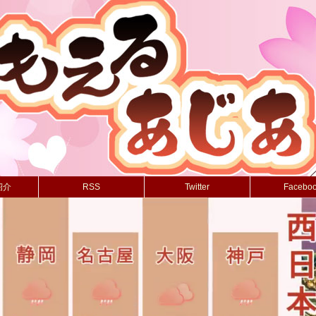
紹介
RSS
Twitter
Facebo