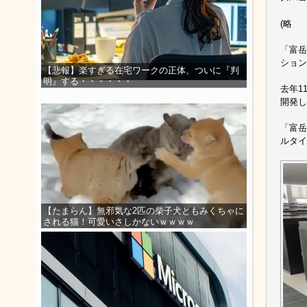
(略
「富岳
ション
【悲報】楽すぎる在宅ワークの正体、ついに『判
明』する・・・・・・
去年1
開発し
「富岳
ルタイ
【たまらん】無邪気な2匹の柴子犬ともみくちゃに
される猫！可愛いさしかないｗｗｗｗ