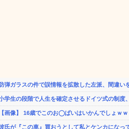
防弾ガラスの件で誤情報を拡散した左派、間違いを
小学生の段階で人生を確定させるドイツ式の制度、
【画像】 16歳でこのお◯ぱいはいかんでしょｗ
彼氏が『この車』買おうとして私とケンカになっ