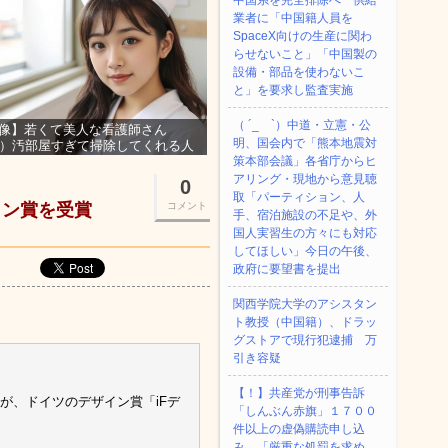
中国系を完全排除へ 供給
業者に「中国籍人員を
SpaceX向けの生産に関わ
らせないこと」「中国製の
設備・部品を使わないこ
と」を要求し監査実施
（ ´_ゝ`）中道・立憲・公
像】若くて美人な看護師さん
明、国会内で「熊本地震対
3）汚部屋すぎて掃除してくれる人
集ｗｗｗ
策本部会議」各省庁からヒ
アリング・現地から意見聴
0
取「パーティション、人
イン賞を受賞
コメント
手、宿泊施設の不足や、外
国人実習生の方々にも対応
してほしい」今日の午後、
政府に要望書を提出
関西学院大学のアシスタン
ト教授（中国籍）、ドラッ
グストアで現行犯逮捕 万
引き容疑
【！】共産党が刑事告訴
車が、ドイツのデザイン賞「iFデ
「しんぶん赤旗」１７００
件以上の虚偽購読申し込
み 「厳重な処罰を求め