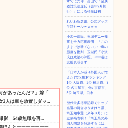
すでに売却 富山で「金属
盗対策法違反（去年9月施
行）」による検挙は初
れいわ新選組、公式グッズ
半額セールｗｗｗｗ
小沢一郎氏、玉城デニー知
事を全力応援表明 「この
ままでは勝てない」中道の
態度を批判 玉城氏「小沢
氏は政治の師匠」※中道は
支援表明せず
「日本人が減り外国人が増
えた｣市区町村ランキング
1位 大阪市、2位 横浜市、3
位 名古屋市、4位 京都市、
5位 埼玉県川口市
歴代最多得票記録でトップ
当選の河合ゆうすけ市議、
埼玉知事選（来年８月）に
立候補表明！「埼玉県の外
国人問題を解決するには、