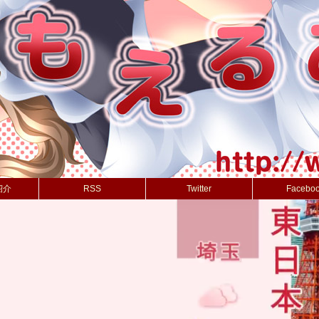
紹介
RSS
Twitter
Facebo