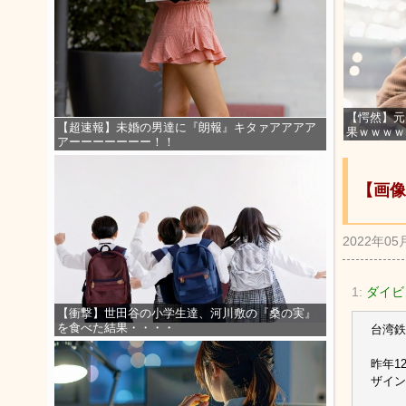
【愕然】元
【超速報】未婚の男達に『朗報』キタァアアアア
果ｗｗｗｗ
アーーーーーーー！！
【画像
2022年05
1:
ダイビ
【衝撃】世田谷の小学生達、河川敷の『桑の実』
を食べた結果・・・・
台湾鉄
昨年1
ザイン