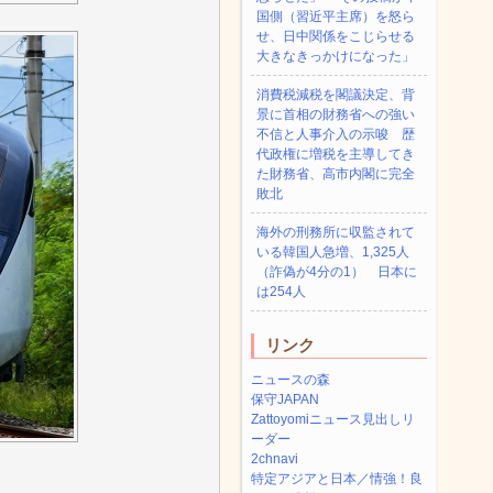
国側（習近平主席）を怒ら
せ、日中関係をこじらせる
大きなきっかけになった」
消費税減税を閣議決定、背
景に首相の財務省への強い
不信と人事介入の示唆 歴
代政権に増税を主導してき
た財務省、高市内閣に完全
敗北
海外の刑務所に収監されて
いる韓国人急増、1,325人
（詐偽が4分の1） 日本に
は254人
リンク
ニュースの森
保守JAPAN
Zattoyomiニュース見出しリ
ーダー
2chnavi
特定アジアと日本／情強！良