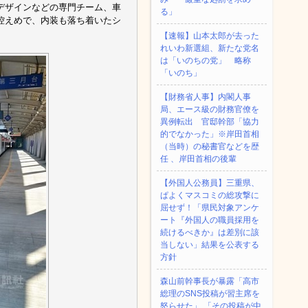
デザインなどの専門チーム、車
る」
控えめで、内装も落ち着いたシ
【速報】山本太郎が去った
れいわ新選組、新たな党名
は「いのちの党」 略称
「いのち」
【財務省人事】内閣人事
局、エース級の財務官僚を
異例転出 官邸幹部「協力
的でなかった」※岸田首相
（当時）の秘書官などを歴
任 、岸田首相の後輩
【外国人公務員】三重県、
ぱよくマスコミの総攻撃に
屈せず！「県民対象アンケ
ート『外国人の職員採用を
続けるべきか』は差別に該
当しない」結果を公表する
方針
森山前幹事長が暴露「高市
総理のSNS投稿が習主席を
怒らせた」 「その投稿が中