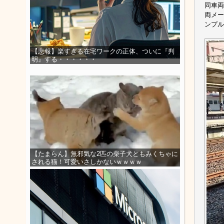
同車両
両メー
ンプル
【悲報】楽すぎる在宅ワークの正体、ついに『判
明』する・・・・・・
【たまらん】無邪気な2匹の柴子犬ともみくちゃに
される猫！可愛いさしかないｗｗｗｗ