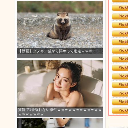
【動画】タヌキ、猫から餌奪って逃走ｗｗｗ
賃貸で1番譲れない条件ｗｗｗｗｗｗｗｗｗｗｗｗ
ｗｗｗｗｗｗｗ