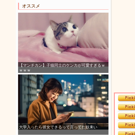
オススメ
【マンチカン】子猫同士のケンカが可愛すぎるｗ
ｗｗｗ
大学入ったら彼女できるって言ってた奴来い