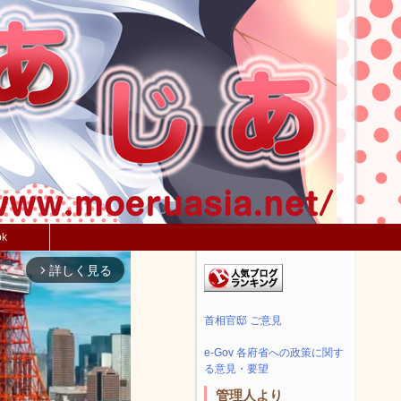
ok
詳しく見る
arrow_forward_ios
首相官邸 ご意見
e-Gov 各府省への政策に関す
る意見・要望
管理人より