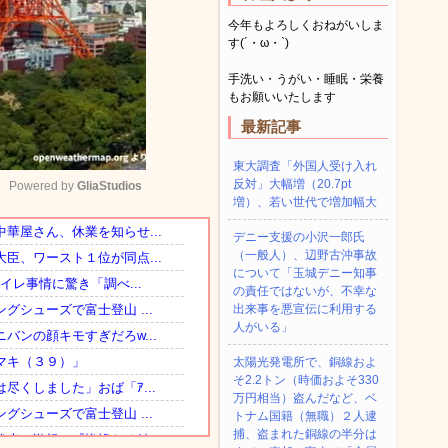
今年もよろしくおねがいしま
す(´・ω・`)
手洗い・うがい・睡眠・栄養
もお願いいたします
最新記事
東大調査「外国人受け入れ
反対」大幅増（20.7pt
Powered by 
GliaStudios
増）、若い世代で増加幅大
デニー支援の小沢一郎氏
Mute
（一般人）、辺野古沖事故
について「玉城デニー知事
の責任ではないが、不幸な
出来事を悪宣伝に利用する
人がいる」
太陽光発電所で、銅線およ
そ2.2トン（時価およそ330
万円相当）盗んだなど、ベ
トナム国籍（無職）２人逮
捕、盗まれた銅線の半分は