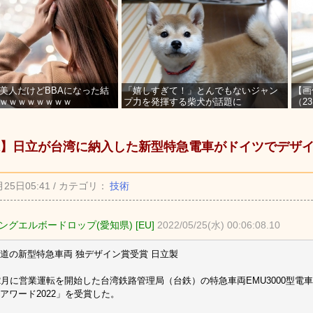
美人だけどBBAになった結
「嬉しすぎて！」とんでもないジャン
【画
ｗｗｗｗｗｗｗｗ
プ力を発揮する柴犬が話題に
（2
を募
】日立が台湾に納入した新型特急電車がドイツでデザ
月25日05:41 / カテゴリ：
技術
ングエルボードロップ(愛知県) [EU]
2022/05/25(水) 00:06:08.10
道の新型特急車両 独デザイン賞受賞 日立製
2月に営業運転を開始した台湾鉄路管理局（台鉄）の特急車両EMU3000型電
アワード2022」を受賞した。