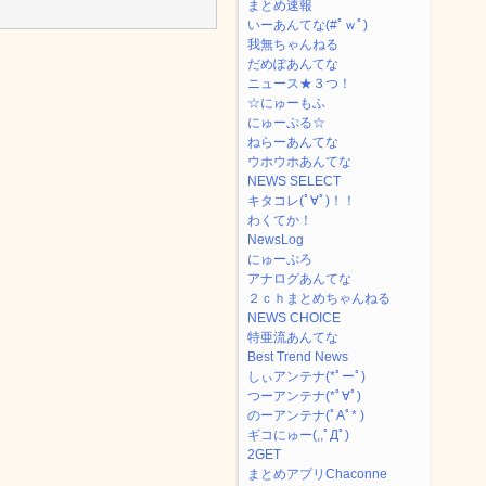
まとめ速報
いーあんてな(#ﾟｗﾟ)
我無ちゃんねる
だめぽあんてな
ニュース★３つ！
☆にゅーもふ
にゅーぷる☆
ねらーあんてな
ウホウホあんてな
NEWS SELECT
キタコレ(ﾟ∀ﾟ)！！
わくてか！
NewsLog
にゅーぷろ
アナログあんてな
２ｃｈまとめちゃんねる
NEWS CHOICE
特亜流あんてな
Best Trend News
しぃアンテナ(*ﾟーﾟ)
つーアンテナ(*ﾟ∀ﾟ)
のーアンテナ(ﾟAﾟ* )
ギコにゅー(,,ﾟДﾟ)
2GET
まとめアプリChaconne