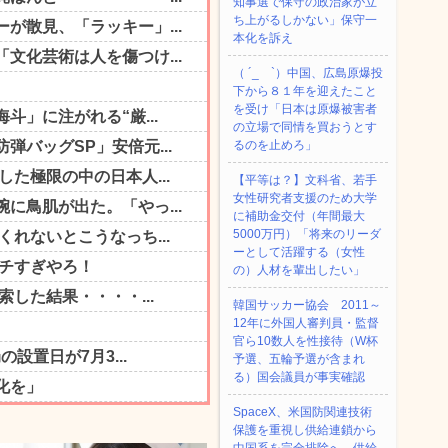
知事選で保守の政治家が立
ち上がるしかない」保守一
本化を訴え
（ ´_ゝ`）中国、広島原爆投
下から８１年を迎えたこと
を受け「日本は原爆被害者
の立場で同情を買おうとす
るのを止めろ」
【平等は？】文科省、若手
女性研究者支援のため大学
に補助金交付（年間最大
5000万円）「将来のリーダ
ーとして活躍する（女性
の）人材を輩出したい」
韓国サッカー協会 2011～
12年に外国人審判員・監督
官ら10数人を性接待（W杯
予選、五輪予選が含まれ
る）国会議員が事実確認
SpaceX、米国防関連技術
保護を重視し供給連鎖から