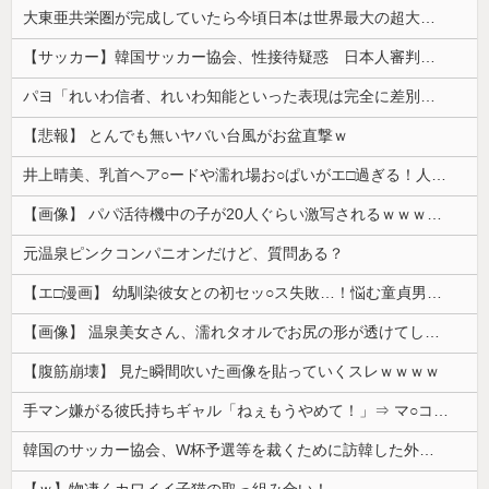
大東亜共栄圏が完成していたら今頃日本は世界最大の超大国だった事実
【サッカー】韓国サッカー協会、性接待疑惑 日本人審判も含まれると報道 「Jリーグの審判を統括する人物」
パヨ「れいわ信者、れいわ知能といった表現は完全に差別表現。メディアは放送禁止用語に指定するべき」
【悲報】 とんでも無いヤバい台風がお盆直撃ｗ
井上晴美、乳首ヘア○ードや濡れ場お○ぱいがエ□過ぎる！人生最後のラスト写真集、最高！！
【画像】 パパ活待機中の子が20人ぐらい激写されるｗｗｗｗｗｗｗｗｗｗｗ
元温泉ピンクコンパニオンだけど、質問ある？
【エ□漫画】 幼馴染彼女との初セッ○ス失敗…！悩む童貞男子にクラスメイトのギャルJKが優しく近づきオチ○ポよしよしされちゃう…！
【画像】 温泉美女さん、濡れタオルでお尻の形が透けてしまう
【腹筋崩壊】 見た瞬間吹いた画像を貼っていくスレｗｗｗｗ
手マン嫌がる彼氏持ちギャル「ねぇもうやめて！」⇒ マ○コは正直だった結果…
韓国のサッカー協会、W杯予選等を裁くために訪韓した外国人審判を「性接待」していた……大して強くもないチームが潤沢な予算を持ってりゃそうなるわな