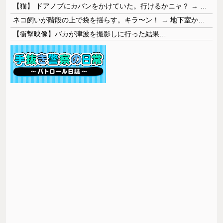
【猫】 ドアノブにカバンをかけていた。行けるかニャ？ → 猫はこうなります…
ネコ飼いが階段の上で袋を揺らす。キラ〜ン！ → 地下室からヤツが現れる…
【衝撃映像】バカが津波を撮影しに行った結果…