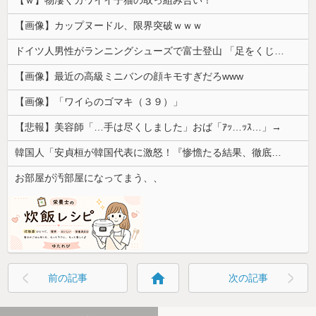
【ｗ】物凄くカワイイ子猫の取っ組み合い！
【画像】カップヌードル、限界突破ｗｗｗ
ドイツ人男性がランニングシューズで富士登山 「足をくじいて動けない」
【画像】最近の高級ミニバンの顔キモすぎだろwww
【画像】「ワイらのゴマキ（３９）」
【悲報】美容師「…手は尽くしました」おば「ｱｯ…ｯｽ…」→
韓国人「安貞桓が韓国代表に激怒！『惨憺たる結果、徹底的な刷新が必要だ』と監督や協会を痛烈批判」
お部屋が汚部屋になってまう、、
home
前の記事
次の記事