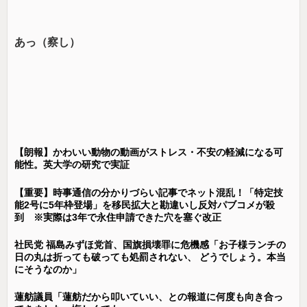
あっ（察し）
【朗報】かわいい動物の動画がストレス・不安の軽減になる可
能性。英大学の研究で実証
【重要】時事通信の分かりづらい記事でネット混乱！「特定技
能2号に5年枠登場」を移民拡大と勘違いし反対パブコメが殺
到 ※実際は3年で永住申請できた穴を塞ぐ改正
社民党 福島みずほ党首、国旗損壊罪に危機感「お子様ランチの
日の丸は折っても破っても処罰されない、 どうでしょう。本当
にそうなのか」
蓮舫議員「蓮舫だから叩いていい、との報道に何度も向き合っ