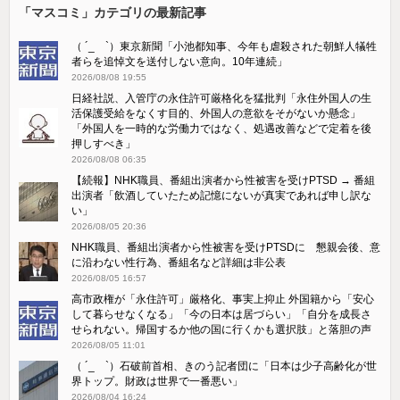
「マスコミ」カテゴリの最新記事
（ ´_ゝ`）東京新聞「小池都知事、今年も虐殺された朝鮮人犠牲
者らを追悼文を送付しない意向。10年連続」
2026/08/08 19:55
日経社説、入管庁の永住許可厳格化を猛批判「永住外国人の生
活保護受給をなくす目的、外国人の意欲をそがないか懸念」
「外国人を一時的な労働力ではなく、処遇改善などで定着を後
押しすべき」
2026/08/08 06:35
【続報】NHK職員、番組出演者から性被害を受けPTSD → 番組
出演者「飲酒していたため記憶にないが真実であれば申し訳な
い」
2026/08/05 20:36
NHK職員、番組出演者から性被害を受けPTSDに 懇親会後、意
に沿わない性行為、番組名など詳細は非公表
2026/08/05 16:57
高市政権が「永住許可」厳格化、事実上抑止 外国籍から「安心
して暮らせなくなる」「今の日本は居づらい」「自分を成長さ
せられない。帰国するか他の国に行くかも選択肢」と落胆の声
2026/08/05 11:01
（ ´_ゝ`）石破前首相、きのう記者団に「日本は少子高齢化が世
界トップ。財政は世界で一番悪い」
2026/08/04 16:24