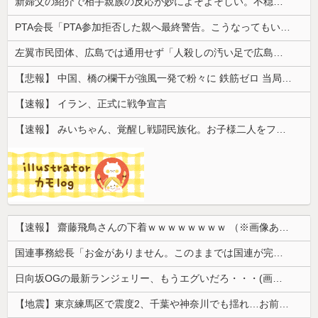
新婦父の紹介で相手親族の反応が妙によそよそしい。不穏な空気のまま始まった結婚式で、まさかの事実が明らかに…
PTA会長「PTA参加拒否した親へ最終警告。こうなってもいい？」
左翼市民団体、広島では通用せず「人殺しの汚い足で広島の土を踏むな！」→広島県民「お前らの方が汚いんじゃ！」「ワシらが広島県民じゃ」
【悲報】 中国、橋の欄干が強風一発で粉々に 鉄筋ゼロ 当局「接着剤でくっつけただけ」「正常で、品質問題はない」
【速報】 イラン、正式に戦争宣言
【速報】 みいちゃん、覚醒し戦闘民族化。お子様二人をフルボッコにしてしまう
【速報】 齋藤飛鳥さんの下着ｗｗｗｗｗｗｗｗ （※画像あり）
国連事務総長「お金がありません。このままでは国連が完全崩壊します。助けて下さい」
日向坂OGの最新ランジェリー、もうエグいだろ・・・(画像どーん)
【地震】東京練馬区で震度2、千葉や神奈川でも揺れ…お前ら気付いた？