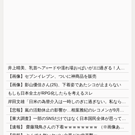
井上晴美、乳首ヘア○ードや濡れ場お○ぱいがエ□過ぎる！人生最後のラスト写真集、最高！！
【画像】セブンイレブン、ついに神商品を販売
【画像】影山優佳さん(25)、下着姿であたシコが止まらない
もしも日本全土がRPG化したらを考えるスレ
岸田文雄「日米の為替介入は一時しのぎに過ぎない。私なら円を強くすることが出来る」
【悲報】嵐の活動休止の影響か…相葉雅紀のレコメンが9月いっぱいで終了へ
【東大調査】一部のSNSだけではなく日本国民全体が思っていた「外国人受け入れ反対」大幅増20.7%↑56.3%
【速報】 齋藤飛鳥さんの下着ｗｗｗｗｗｗｗｗ （※画像あり）