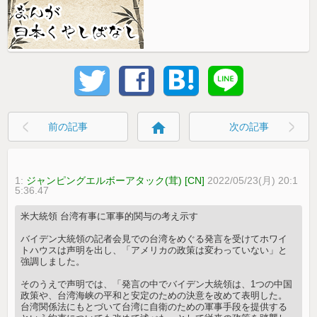
home
前の記事
次の記事
1:
ジャンピングエルボーアタック(茸) [CN]
2022/05/23(月) 20:1
5:36.47
米大統領 台湾有事に軍事的関与の考え示す
バイデン大統領の記者会見での台湾をめぐる発言を受けてホワイ
トハウスは声明を出し、「アメリカの政策は変わっていない」と
強調しました。
そのうえで声明では、「発言の中でバイデン大統領は、1つの中国
政策や、台湾海峡の平和と安定のための決意を改めて表明した。
台湾関係法にもとづいて台湾に自衛のための軍事手段を提供する