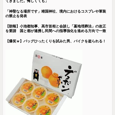
てきました。悔しくても」
「神聖なる場所です」靖国神社、境内におけるコスプレや軍装
の禁止を発表
【朗報】小池都知事、高市首相と会談し「墓地埋葬法」の改正
を要請 国と都が連携し民間への指導強化を進める方向で一致
【爆笑ｗ】バッグひったくりを試みた男、バイクを盗られる！