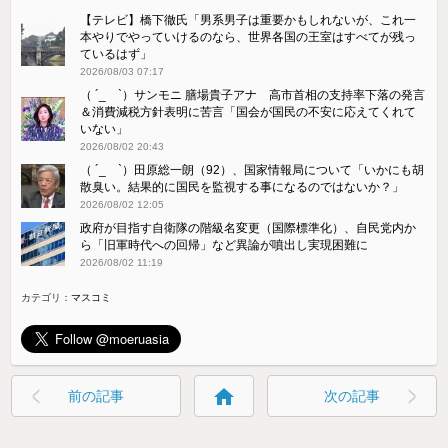
【テレビ】橋下徹氏「男系男子は重要かもしれないが、これ一
本やりでやっていけるのなら、世界各国の王室はすべてが残っ
ているはず」
2026/08/03 07:17
（ ´_ゝ`）サンモニ 膳場貴子アナ 高市首相の支持率下落の発言
＆消費減税方針表明に苦言「国会が国民の不安に応えてくれて
いない」
2026/08/02 20:43
（ ´_ゝ`）田原総一朗（92）、国家情報局について「いかにも胡
散臭い。結果的に国民を監視する事になるのではないか？」
2026/08/02 12:05
政府が目指す自衛隊の階級名変更（国際標準化）、自民党内か
ら「旧軍時代への回帰」など異論が噴出し実現困難に
2026/08/02 11:19
カテゴリ：
マスコミ
home
前の記事
次の記事