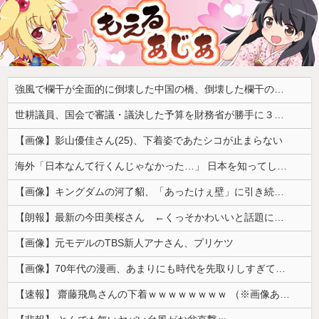
強風で欄干が全面的に倒壊した中国の橋、倒壊した欄干の破片を調べると凄まじい事実が発覚して……
世耕議員、国会で審議・議決した予算を財務省が勝手に３兆円動かしていると指摘・問題視
【画像】影山優佳さん(25)、下着姿であたシコが止まらない
海外「日本なんて行くんじゃなかった…」 日本を知ってしまったディズニー信者、帰国後『本家』に失望する事態に
【画像】キングダムの河了貂、「あったけぇ壁」に引き続き更に味方をぶっ殺す作戦を実行する
【朗報】最新の今田美桜さん ←くっそかわいいと話題にｗｗｗ 【Pickup08083021】
【画像】元モデルのTBS新人アナさん、プリケツ
【画像】70年代の漫画、あまりにも時代を先取りしすぎていたｗｗｗｗ
【速報】 齋藤飛鳥さんの下着ｗｗｗｗｗｗｗｗ （※画像あり）