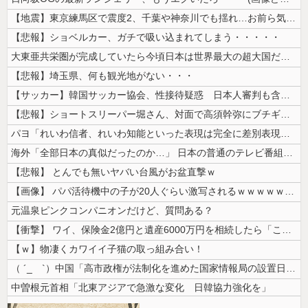
【地震】東京練馬区で震度2、千葉や神奈川でも揺れ…お前ら気付いた？
【悲報】ショベルカー、ガチで吸い込まれてしまう・・・・・
大東亜共栄圏が完成していたら今頃日本は世界最大の超大国だった事実
【悲報】埼玉県、何も観光地がない・・・
【サッカー】韓国サッカー協会、性接待疑惑 日本人審判も含まれると報道 ...
【悲報】ショートスリーパー堀さん、対面で高須幹弥にブチギレるｗｗｗｗ
パヨ「れいわ信者、れいわ知能といった表現は完全に差別表現。メディアは放...
海外「全部日本の真似だったのか…」 日本の普通のテレビ番組が最新SNS...
【悲報】 とんでも無いヤバい台風がお盆直撃ｗ
【画像】 パパ活待機中の子が20人ぐらい激写されるｗｗｗｗｗｗｗｗｗｗ...
元温泉ピンクコンパニオンだけど、質問ある？
【衝撃】 ワイ、保険金2億円と遺産6000万円を相続したら「こう」なっ...
【ｗ】物凄くカワイイ子猫の取っ組み合い！
（ ´_ゝ`）中国「高市政権が法制化を進めた国家情報局の設置日が7月3...
中曽根元首相「北東アジアで急激な変化 日韓協力強化を」