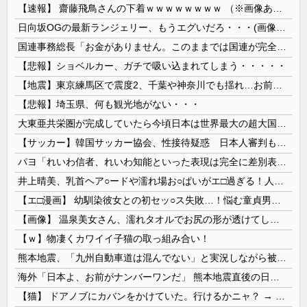
【速報】 齋藤飛鳥さんの下着ｗｗｗｗｗｗｗｗ （※画像あり）
日向坂OGの最新ランジェリー、もうエグいだろ・・・(画像どーん)
国連事務総長「お金がありません。このままでは国連が完全崩壊します。助けて下さい」
【悲報】ショベルカー、ガチで吸い込まれてしまう・・・・・
【地震】東京練馬区で震度2、千葉や神奈川でも揺れ…お前ら気付いた？
【悲報】埼玉県、何も観光地がない・・・
大東亜共栄圏が完成していたら今頃日本は世界最大の超大国だった事実
【サッカー】韓国サッカー協会、性接待疑惑 日本人審判も含まれると報道 「Jリーグの審判を統括する人物」
パヨ「れいわ信者、れいわ知能といった表現は完全に差別表現。メディアは放送禁止用語に指定するべき」
井上晴美、乳首ヘア○ードや濡れ場お○ぱいがエ□過ぎる！人生最後のラスト写真集、最高！！
【エ□漫画】 幼馴染彼女との初セッ○ス失敗…！悩む童貞男子にクラスメイトのギャルJKが優しく近づきオチ○ポよしよしされちゃう…！
【画像】 温泉美女さん、濡れタオルでお尻の形が透けてしまう
【ｗ】物凄くカワイイ子猫の取っ組み合い！
熊本地震、「九州自動車道は混んでない」と実況しながら被災地へ向かう有名アナなどに批判殺到 全国紙記者「最新の状況をいち早く伝えることは報道機関としての責務」「情報を取り上げることには大きな意義がある」
海外「日本よ、お前がナンバーワンだ」 熊本地震直後の日本の対応のスピードに世界が衝撃
【猫】 ドアノブにカバンをかけていた。行けるかニャ？ → 猫はこうなります…