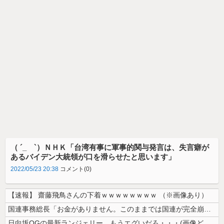
（ ´_ゝ`）ＮＨＫ「台湾有事に軍事的関与発言は、失言癖が
あるバイデン大統領が口を滑らせたと思います」
2022/05/23 20:38
コメント(0)
【速報】 齋藤飛鳥さんの下着ｗｗｗｗｗｗｗｗ （※画像あり）
国連事務総長「お金がありません。このままでは国連が完全崩壊します。助け...
日向坂OGの最新ランジェリー、もうエグいだろ・・・(画像どーん)