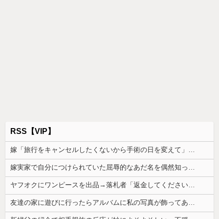
RSS【VIP】
嫁「旅行をキャンセルしたくないから手術の日を変えて」俺「いや、それおかしくない？」→納得できず…
嫁実家で自分につけられていた屈辱的なあだ名を偶然知ってしまった。しかも嫁も黙っていたようで…
ヤフオクにワンピースを出品→落札者「返金してください！」私「えっ、どうして？」→相手がまさかのご近所さんだと判明した結果…
友達の家に遊びに行ったらアルバムに私の写真が飾ってあった。しかも私が知らない写真