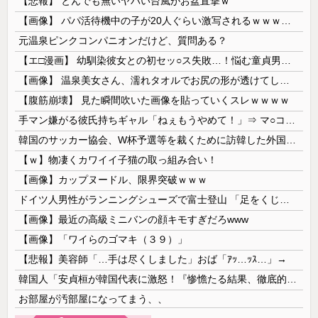
【悲報】 とんでも無いヤバい台風がお盆直撃ｗ
【画像】 パパ活待機中の子が20人ぐらい激写されるｗｗｗｗｗｗｗｗｗｗｗ
元温泉ピンクコンパニオンだけど、質問ある？
【エ□漫画】 幼馴染彼女との初セッ○ス失敗…！悩む童貞男子にクラスメイトのギャルJKが優しく近づきオチ○ポよしよしされちゃう…！
【画像】 温泉美女さん、濡れタオルでお尻の形が透けてしまう
【腹筋崩壊】 見た瞬間吹いた画像を貼っていくスレｗｗｗｗ
手マン嫌がる彼氏持ちギャル「ねぇもうやめて！」⇒ マ○コは正直だった結果…
韓国のサッカー協会、W杯予選等を裁くために訪韓した外国人審判を「性接待」していた……大して強くもないチームが潤沢な予算を持ってりゃそうなるわな
【ｗ】物凄くカワイイ子猫の取っ組み合い！
【画像】カップヌードル、限界突破ｗｗｗ
ドイツ人男性がランニングシューズで富士登山 「足をくじいて動けない」
【画像】最近の高級ミニバンの顔キモすぎだろwww
【画像】「ワイらのゴマキ（３９）」
【悲報】美容師「…手は尽くしました」おば「ｱｯ…ｯｽ…」→
韓国人「安貞桓が韓国代表に激怒！『惨憺たる結果、徹底的な刷新が必要だ』と監督や協会を痛烈批判」
お部屋が汚部屋になってまう、、