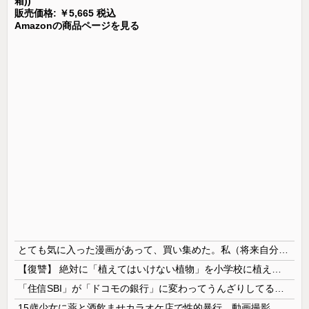
箱))
販売価格: ￥5,665 税込
Amazonの商品ページを見る
とても気に入った漫画があって、買い集めた。私（将来自分の子供に与えよう…！）→いざその時がきたが、躊躇している。この漫画がどれほど危険なのかとても危惧している…
【復讐】 絶対に「植えてはいけない植物」を小学校に植えた→20年経って見に行くと…「！？」衝撃の光景が・・・
「住信SBI」が「ドコモの銀行」に変わってうんざりしてるやつｗｗｗｗｗｗｗ
15歳少女に薬と酒飲ませカラオケ店で性的暴行、動画撮影 54歳無職を再逮捕 動画770本も見つかる