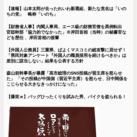
【速報】山本太郎が去ったれいわ新選組、新たな党名は「いの
ちの党」 略称「いのち」
【財務省人事】内閣人事局、エース級の財務官僚を異例転出
官邸幹部「協力的でなかった」※岸田首相（当時）の秘書官な
どを歴任 、岸田首相の後輩
【外国人公務員】三重県、ぱよくマスコミの総攻撃に屈せず！
「県民対象アンケート『外国人の職員採用を続けるべきか』は
差別に該当しない」結果を公表する方針
森山前幹事長が暴露「高市総理のSNS投稿が習主席を怒らせ
た」 「その投稿が中国側（習近平主席）を怒らせ、日中関係を
こじらせる大きなきっかけになった」
【爆笑ｗ】バッグひったくりを試みた男、バイクを盗られる！