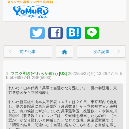
home
前の記事
次の記事
1:
マスク剥ぎ(やわらか銀行) [US]
2022/05/23(月) 13:26:47.76 B
E:509689741-2BP(5000)
れいわ・山本代表「兵庫で当選かなり難しい」 夏の参院選、東
京選挙区から立候補表明
れいわ新選組の山本太郎代表（４７）は２０日、東京都内で会見
し、夏の参院選に東京選挙区（改選数６）から立候補すると表明
した。有力候補に挙がっていた兵庫選挙区（改選数３）や神奈川
選挙区（改選数４）については、立候補を模索したものの「（当
選が）かなり難しいと判断した」などと説明。東京選挙区では
「調査の結果、間違いなく当選に絡んでこられる」と自信を示し