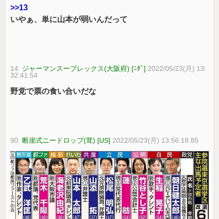
>>13
いやぁ、単に山本が弱いんだって
14:
ジャーマンスープレックス(大阪府) [ﾆﾀﾞ]
2022/05/23(月) 13:
32:41.54
野党で票の食い合いだな
90:
断崖式ニードロップ(茸) [US]
2022/05/23(月) 13:56:18.85