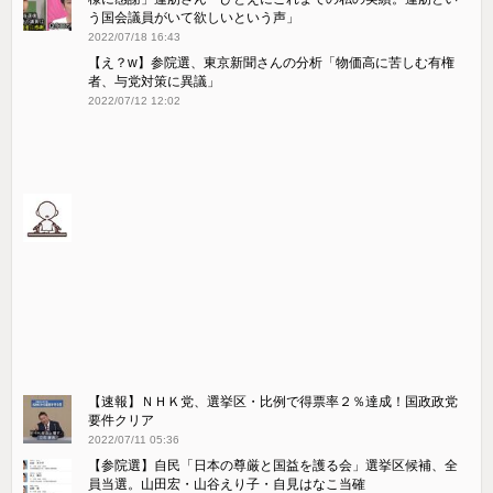
う国会議員がいて欲しいという声」
2022/07/18 16:43
【え？w】参院選、東京新聞さんの分析「物価高に苦しむ有権
者、与党対策に異議」
2022/07/12 12:02
【速報】ＮＨＫ党、選挙区・比例で得票率２％達成！国政政党
要件クリア
2022/07/11 05:36
【参院選】自民「日本の尊厳と国益を護る会」選挙区候補、全
員当選。山田宏・山谷えり子・自見はなこ当確