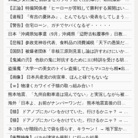
【正論】特撮関係者「ヒーローが苦戦して勝利する展開はいらない。それで特撮は凋落した」
【速報】『有吉の夏休み』、とんでもない発表をしてしまう！！！！！
【警告】住宅ローン、ガチでヤバくなるぞ・・・・・
日本「沖縄県知事選（9月」沖縄県「辺野古転覆事件」日教組「同志社批判！（社民系」日本「日教組と全教は対立状態（内ｹﾞﾊﾞ」特別調査委員会「同志社...
【悲報】参政党神谷代表、食料品の消費減税「天下の愚策だ」と批判ｗｗｗｗｗｗｗｗｗｗｗｗ
【国防】被爆者団体「非核三原則見直し論は許すわけにいかない」 ネット「議論すらするなと言うのは民主主義的ではない」
【鬼滅の刃】 色欲の鬼に対抗するためにエ□特訓を受ける胡蝶しのぶ…！クールなしのぶが快楽に抗えず翻弄されちゃう…
盗撮魔「大学一の美女のトイレ盗撮してたらマ○コから精●出てきたんだが…」（動画あり）
【画像】 日本共産党の街宣車、ほんと碌でもないな
【ｗ】物凄くカワイイ子猫の取っ組み合い！
熊本地震、「九州自動車道は混んでない」と実況しながら被災地へ向かう有名アナなどに批判殺到 全国紙記者「最新の状況をいち早く伝えることは報道機関としての責務」「情報を取り上げることには大きな意義がある」
海外「日本よ、お前がナンバーワンだ」 熊本地震直後の日本の対応のスピードに世界が衝撃
【猫】 ドアノブにカバンをかけていた。行けるかニャ？ → 猫はこうなります…
【猫】 ドアノブにカバンをかけていた。行けるかニャ？ → 猫はこうなります…
ネコ飼いが階段の上で袋を揺らす。キラ〜ン！ → 地下室からヤツが現れる…
【衝撃映像】バカが津波を撮影しに行った結果…