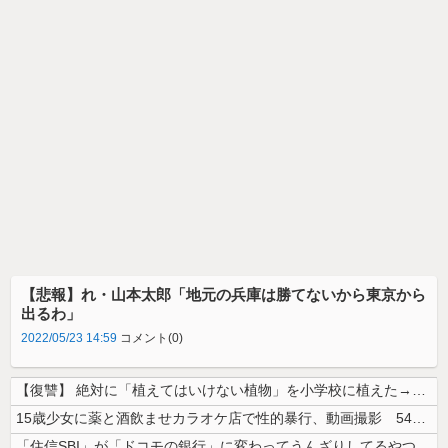
【悲報】れ・山本太郎「地元の兵庫は勝てないから東京から
出るわ」
2022/05/23 14:59
コメント(0)
【復讐】 絶対に「植えてはいけない植物」を小学校に植えた→20年経って...
15歳少女に薬と酒飲ませカラオケ店で性的暴行、動画撮影 54歳無職を再...
「住信SBI」が「ドコモの銀行」に変わってうんざりしてるやつｗｗｗｗｗ...