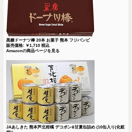
黒糖ドーナツ棒 20本 お菓子 熊本 フジバンビ
販売価格: ￥1,710 税込
Amazonの商品ページを見る
JAあしきた 熊本芦北柑橘 デコポン&甘夏缶詰め (10缶入り(化粧