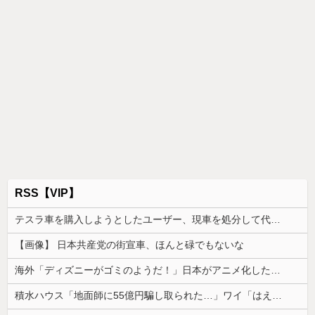
RSS【VIP】
テスラ車を購入しようとしたユーザー、現車を処分して代金を支払い、平日の納車日に予定を合わせた結果……
【画像】 日本共産党の街宣車、ほんと碌でもないな
海外「ディズニーがゴミのようだ！」日本がアニメ化した米人気SF作品に絶賛の声が殺到中
積水ハウス「地面師に55億円騙し取られた…」ワイ「はえーかわいそう…会社滅茶苦茶やろなぁ」