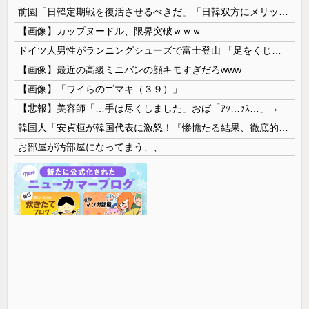
前園「日韓定期戦を復活させるべきだ」「日韓双方にメリットがある」……日本へのメリットがなにもないんですが、それは
【画像】カップヌードル、限界突破ｗｗｗ
ドイツ人男性がランニングシューズで富士登山 「足をくじいて動けない」
【画像】最近の高級ミニバンの顔キモすぎだろwww
【画像】「ワイらのゴマキ（３９）」
【悲報】美容師「…手は尽くしました」おば「ｱｯ…ｯｽ…」→
韓国人「安貞桓が韓国代表に激怒！『惨憺たる結果、徹底的な刷新が必要だ』と監督や協会を痛烈批判」
お部屋が汚部屋になってまう、、