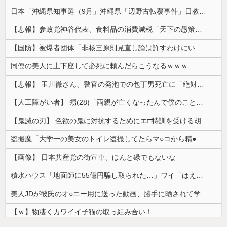
日本「沖縄県知事選（9月」沖縄県「辺野古転覆事件」日教組「同志社批判！（社民系」日本「日教組と全教は対立状態（内ｹﾞﾊﾞ」特別調査委員会「同志社...
【悲報】参政党神谷代表、食料品の消費減税「天下の愚策だ」と批判ｗｗｗｗｗｗｗｗｗｗｗｗ
【国防】被爆者団体「非核三原則見直し論は許すわけにいかない」 ネット「議論すらするなと言うのは民主主義的ではない」
同僚の美人に土下座して必死に頼んだらこうなるｗｗｗ
【悲報】 玉川徹さん、警官の発泡での包丁男死亡に「絶対に死刑にならない罪なのに警察が死刑にした！」 → 元警官のマジレスがコチラ → ………
【人工障がい者】 甥(28)「両親が亡くなったんで僕のこと引き取ってほしいんですけど！」なんでいい年したヒキニートを引き取らなきゃいけないんだ...
【鬼滅の刃】 色欲の鬼に対抗するためにエ□特訓を受ける胡蝶しのぶ…！クールなしのぶが快楽に抗えず翻弄されちゃう…
盗撮魔「大学一の美女のトイレ盗撮してたらマ○コから精●出てきたんだが…」（動画あり）
【画像】 日本共産党の街宣車、ほんと碌でもないな
積水ハウス「地面師に55億円騙し取られた…」ワイ「はえーかわいそう…会社滅茶苦茶やろなぁ」
美人JDが彼氏のオ○ニー用に送った動画、勝手に晒されて学校中の”共有オカズ” にされる
【ｗ】物凄くカワイイ子猫の取っ組み合い！