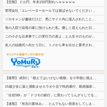
【悲報】 ドル円、年末150円割れへｗｗｗｗｗ
管理会社「エレベーターホールでは遊ばせないでください」私「うちの子じゃないんですけど…」→まさかの展開になり…
ソロキャンが趣味だけど、男にサイト内に侵入されたことがある。友達から「後ろ後ろ！！」と叫ばれて...
母の入院で叔母の家に預けられた私。優しく迎えられた日々のあと、両親に再会して思わず号泣した理由は…
この小さな出来事でこの実行力の差よ…と人生そのものが心配になってしまう
友人の結婚式へ向かう日に、トメから車を出せと要求された。断っただけなのに大騒ぎになってしまい…
【復讐】 絶対に「植えてはいけない植物」を小学校に植えた→20年経って見に行くと…「！？」衝撃の光景が・・・
15歳少女に薬と酒飲ませカラオケ店で性的暴行、動画撮影 54歳無職を再逮捕 動画770本も見つかる
「住信SBI」が「ドコモの銀行」に変わってうんざりしてるやつｗｗｗｗｗｗｗ
【速報】『有吉の夏休み』、とんでもない発表をしてしまう！！！！！