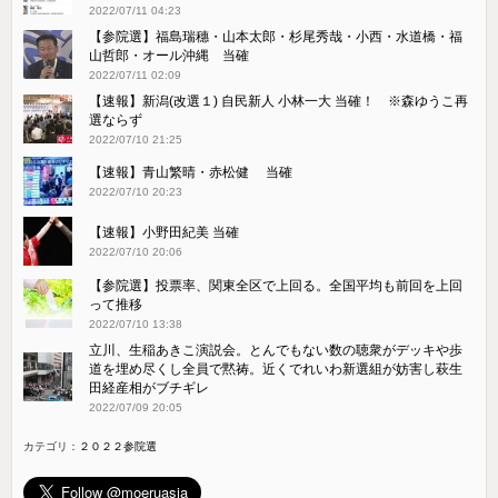
2022/07/11 04:23
【参院選】福島瑞穗・山本太郎・杉尾秀哉・小西・水道橋・福
山哲郎・オール沖縄 当確
2022/07/11 02:09
【速報】新潟(改選１) 自民新人 小林一大 当確！ ※森ゆうこ再
選ならず
2022/07/10 21:25
【速報】青山繁晴・赤松健 当確
2022/07/10 20:23
【速報】小野田紀美 当確
2022/07/10 20:06
【参院選】投票率、関東全区で上回る。全国平均も前回を上回
って推移
2022/07/10 13:38
立川、生稲あきこ演説会。とんでもない数の聴衆がデッキや歩
道を埋め尽くし全員で黙祷。近くでれいわ新選組が妨害し萩生
田経産相がブチギレ
2022/07/09 20:05
カテゴリ：
２０２２参院選