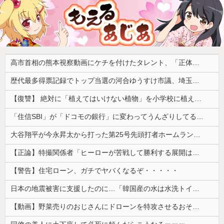
高市首相の熊本視察動画にケチを付けたタレント、「正体バレバレよな」と黒電話の呼び方であっさりと……
歴代最多得票記録でトップ当選の河合ゆうすけ市議、埼玉知事選（来年８月）に立候補表明！「埼玉県の外国人問題を解決するには、知事選で保守の政治家が立ち上がるしかない」保守一本化を訴え
【復讐】 絶対に「植えてはいけない植物」を小学校に植えた→20年経って見に行くと…「！？」衝撃の光景が・・・
「住信SBI」が「ドコモの銀行」に変わってうんざりしてるやつｗｗｗｗｗｗｗ
大谷翔平が今永昇太から打った第25号先頭打者ホームランに全米騒然！←「トモダチから打つのが好きだね」（海外の反応）
【正論】特撮関係者「ヒーローが苦戦して勝利する展開はいらない。それで特撮は凋落した」
【警告】住宅ローン、ガチでヤバくなるぞ・・・・・
日本の地震被害に支援したのに…「韓国産の水は水洗トイレに」
【動画】野菜売りのおじさんにドローンを特攻させるおそロシア。