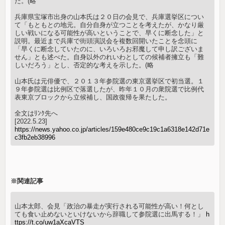
た。(略
兵庫県宝塚市出身の山本氏は２０日の会見で、兵庫選挙区につい
て「もともとの地元。自分自身が立つことを考えたが、かなり厳
しい戦いになる可能性が高いということで、早くに断念した」と
説明。最近まで兵庫で街頭演説会を複数回開いたことを念頭に
「早くに断念していたのに、いろいろお邪魔して申し訳ございま
せん」とも述べた。自身以外のれいわとしての候補者擁立も「難
しいだろう」とし、否定的な考えを示した。(略
山本氏は元俳優で、２０１３年参院選の東京選挙区で初当選。１
９年参院選は比例区で落選したが、昨年１０月の衆院選で比例代
表東京ブロックから立候補し、国政復帰を果たした。
全文はﾘﾝｸ先へ
[2022.5.23]
https://news.yahoo.co.jp/articles/159e480ce9c19c1a6318e142d71e
c3fb2eb38996
※関連記事
山本太郎、会見「政治の暴走が実行される可能性が高い！何とし
ても食い止めないといけないから辞職して参院選に出馬する！」
h
ttps://t.co/uw1aXcaVTS