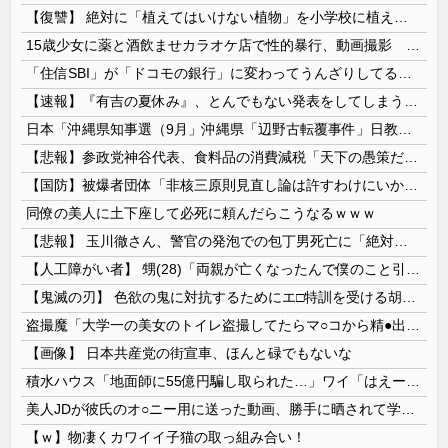
【復讐】 絶対に「植えてはいけない植物」を小学校に植えた→20年経って見に行くと…「！？」衝撃の光景が・・・
15歳少女に薬と酒飲ませカラオケ店で性的暴行、動画撮影 54歳無職を再逮捕 動画770本も見つかる
「住信SBI」が「ドコモの銀行」に変わってうんざりしてるやつｗｗｗｗｗｗｗ
【速報】『有吉の夏休み』、とんでもない発表をしてしまう！！！！！
日本「沖縄県知事選（9月」沖縄県「辺野古転覆事件」日教組「同志社批判！（社民系」日本「日教組と全教は対立状態（内ｹﾞﾊﾞ」特別調査委員会「同志社...
【悲報】参政党神谷代表、食料品の消費減税「天下の愚策だ」と批判ｗｗｗｗｗｗｗｗｗｗｗｗ
【国防】被爆者団体「非核三原則見直し論は許すわけにいかない」 ネット「議論すらするなと言うのは民主主義的ではない」
同僚の美人に土下座して必死に頼んだらこうなるｗｗｗ
【悲報】 玉川徹さん、警官の発泡での包丁男死亡に「絶対に死刑にならない罪なのに警察が死刑にした！」 → 元警官のマジレスがコチラ → ………
【人工障がい者】 甥(28)「両親が亡くなったんで僕のこと引き取ってほしいんですけど！」なんでいい年したヒキニートを引き取らなきゃいけないんだ...
【鬼滅の刃】 色欲の鬼に対抗するためにエ□特訓を受ける胡蝶しのぶ…！クールなしのぶが快楽に抗えず翻弄されちゃう…
盗撮魔「大学一の美女のトイレ盗撮してたらマ○コから精●出てきたんだが…」（動画あり）
【画像】 日本共産党の街宣車、ほんと碌でもないな
積水ハウス「地面師に55億円騙し取られた…」ワイ「はえーかわいそう…会社滅茶苦茶やろなぁ」
美人JDが彼氏のオ○ニー用に送った動画、勝手に晒されて学校中の”共有オカズ” にされる
【ｗ】物凄くカワイイ子猫の取っ組み合い！