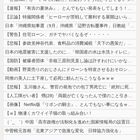
【速報】『有吉の夏休み』、とんでもない発表をしてしまう！！！！！
【正論】特撮関係者「ヒーローが苦戦して勝利する展開はいらない。それで特...
日本「沖縄県知事選（9月」沖縄県「辺野古転覆事件」日教組「同志社批判！...
【警告】住宅ローン、ガチでヤバくなるぞ・・・・・
【悲報】参政党神谷代表、食料品の消費減税「天下の愚策だ」と批判ｗｗｗｗ...
日本の地震被害に支援したのに…「韓国産の水は水洗トイレに」
【国防】被爆者団体「非核三原則見直し論は許すわけにいかない」 ネット「...
【動画】野菜売りのおじさんにドローンを特攻させるおそロシア。
同僚の美人に土下座して必死に頼んだらこうなるｗｗｗ
【悲報】 玉川徹さん、警官の発泡での包丁男死亡に「絶対に死刑にならない...
【人工障がい者】 甥(28)「両親が亡くなったんで僕のこと引き取ってほ...
【画像】 Netflix版『リボンの騎士』、とんでもない事になるｗｗｗ...
【ｗ】物凄くカワイイ子猫の取っ組み合い！
（ ´_ゝ`）中国「高市政権が法制化を進めた国家情報局の設置日が7月3...
中曽根元首相「北東アジアで急激な変化 日韓協力強化を」