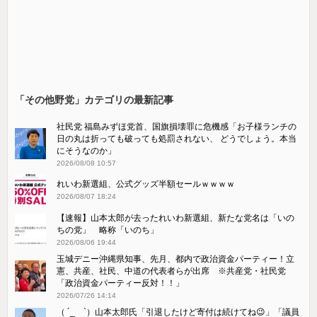
「その他野党」カテゴリの最新記事
社民党 福島みずほ党首、国旗損壊罪に危機感「お子様ランチの
日の丸は折っても破っても処罰されない、 どうでしょう。本当
にそうなのか」
2026/08/08 10:57
れいわ新選組、公式グッズ半額セールｗｗｗｗ
2026/08/07 18:24
【速報】山本太郎が去ったれいわ新選組、新たな党名は「いの
ちの党」 略称「いのち」
2026/08/06 19:44
玉城デニー沖縄県知事、先月、都内で政治資金パーティー！立
憲、共産、社民、中道の代表者らが出席 ※共産党・社民党
「政治資金パーティー反対！！」
2026/07/26 14:14
（ ´_ゝ`）山本太郎氏「引退したけど寄付は続けてね😉」「議員