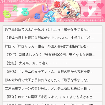
熊本避難所で大工が手伝おうとしたら「勝手な事するな」と行政側に止められた！との証言、内容があまりに胡散臭すぎた結果……
【原爆の日】被爆語り部80代おじいちゃん、中学生に「核を持たないで日本を守れますか？」「日本も原爆を持たないと負ける！」と言われ絶句 ………
韓国人「韓国サッカー協会、外国人審判に“性接待”報道・・・」→「2002年の審判買収が事実だったのか？」「日本人が言ってたこと正しかったね・・・...
【驚愕】 新幹線じゃなく『帰省費4000円』安くなる在来線で帰省した結果ｗｗｗｗｗ
【悲報】 大分県、ガチで逝く・・・・・・
【画像】サンモニの女子アナさん、日曜の朝から素材を提供してしまう
熊本避難所で大工が手伝おうとしたら「勝手な事するな」と行政側に止められた！との証言、内容があまりに胡散臭すぎた結果……
立憲民主ブレーンの菅野完氏、メルチュ折田社長に人殺しを連呼
【画像】BSSヱロ漫画『未恋-みれん-』NTRよりも抜けると話題にｗｗｗｗｗ