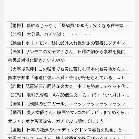
【驚愕】 新幹線じゃなく『帰省費4000円』安くなる在来線で帰省した結果ｗｗｗｗｗ
【悲報】 大分県、ガチで逝く・・・・・・
【動画】ホリエモン、移民受け入れ反対派の若者にブチギレ→スタジオ誰も反論できず沈黙w
【画像】サンモニの女子アナさん、日曜の朝から素材を提供してしまう
移民反対派に聞きたいんやが
【火事場泥棒】この猛暑で被災に苦しむ熊本の被災地からエアコン室外機を窃盗する極悪人が現れる 熊本県警が無職47歳を逮捕
熊本県知事「報道に強い不満・苦情が寄せられている」→TBSの報道特集がまさにそれな件
【詐欺】琵琶湖三市同時花火大会、中止を発表…チケット代や出店料の返金については明言せず
【悲報】 取引先専務「Aを20個注文する」 ぼく「いつも1～2個しか使わないけど本当に20であってる？」 取専「あってる」→結果『こう』なったんだが...
【画像】北朝鮮のビアガール、エッッッッッッッッッッッッッッッッッ！
【動画】 美人女優さん、映画でマ○コのビラビラまでめくらせてしまうｗｗｗｗｗｗ
元ジャンポケ斉藤被告、ガチでぶっ壊れてしまう
【盗撮】 日本の花嫁のウェディングドレス着替え動画、とんでもない神乳だと海外で話題に
女子プロレスラーさん、地上波番組で胸元ぱっくり・・・（※画像あり）