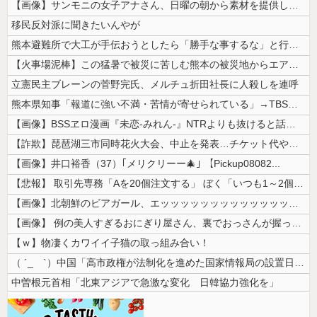
【画像】サンモニの女子アナさん、日曜の朝から素材を提供してしまう
移民反対派に聞きたいんやが
熊本避難所で大工が手伝おうとしたら「勝手な事するな」と行政側に止められ...
【火事場泥棒】この猛暑で被災に苦しむ熊本の被災地からエアコン室外機を窃...
立憲民主ブレーンの菅野完氏、メルチュ折田社長に人殺しを連呼
熊本県知事「報道に強い不満・苦情が寄せられている」→TBSの報道特集が...
【画像】BSSヱロ漫画『未恋-みれん-』NTRよりも抜けると話題にｗｗ...
【詐欺】琵琶湖三市同時花火大会、中止を発表…チケット代や出店料の返金に...
【画像】井口裕香（37）｢メリクリーー🎄｣ 【Pickup08082...
【悲報】 取引先専務「Aを20個注文する」 ぼく「いつも1～2個しか使...
【画像】北朝鮮のビアガール、エッッッッッッッッッッッッッッッッッ！
【画像】 例の美人すぎるおにぎり屋さん、裏でおっさんが握っていたｗｗｗ...
【ｗ】物凄くカワイイ子猫の取っ組み合い！
（ ´_ゝ`）中国「高市政権が法制化を進めた国家情報局の設置日が7月3...
中曽根元首相「北東アジアで急激な変化 日韓協力強化を」