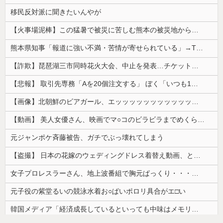
移民反対派に聞きたいんやが
【火事場泥棒】この猛暑で被災に苦しむ熊本の被災地からエアコン室外機を窃盗する極悪人が現れる 熊本県警が無職47歳を逮捕
熊本県知事「報道に強い不満・苦情が寄せられている」→TBSの報道特集がまさにそれな件
【詐欺】琵琶湖三市同時花火大会、中止を発表…チケット代や出店料の返金については明言せず
【悲報】 取引先専務「Aを20個注文する」 ぼく「いつも1～2個しか使わないけど本当に20であってる？」 取専「あってる」→結果『こう』なったんだが...
【画像】北朝鮮のビアガール、エッッッッッッッッッッッッッッッッッ！
【動画】 美人女優さん、映画でマ○コのビラビラまでめくらせてしまうｗｗｗｗｗｗ
元ジャンポケ斉藤被告、ガチでぶっ壊れてしまう
【盗撮】 日本の花嫁のウェディングドレス着替え動画、とんでもない神乳だと海外で話題に
女子プロレスラーさん、地上波番組で胸元ぱっくり・・・（※画像あり）
元子役の紫堂るいの競泳水着お○ぱいポロリ具合がエ□い
韓国メディア「経済成長しているといっても中味はメモリ価格だけ。雇用増加見通しが半減してしまった」……韓国の内需不況は根強い状況っすね