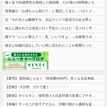
槍ヶ岳で60歳男性を救助した救助隊、だが僅か1時間後にその男性が所属していたPTから連絡があって……
長男嫁が「お姉ちゃん助けて」と電話してきた。バカトメが、雪の中うちの息子に会いに来ようとしたらしく...
女「今の夫とは離婚する。次はマジメで経済力のある男と結婚したいな」私「幸せになってね！」→産科の授乳室で出会った女性のその後が・・・
知人に誘われて公演見に行く予定だったけど「元々行く予定の人が行けるようになったからごめん」と連絡きた。なんだかモヤモヤしてしまい...
園ママ「レシピ教えて！」私「いいですよ」→自家製スポーツドリンクの作り方を教えた結果、とんでもない騒動に発展して…
彼女と結婚の話をしていた時に言われたことが衝撃だった
【驚愕】 新幹線じゃなく『帰省費4000円』安くなる在来線で帰省した結果ｗｗｗｗｗ
【悲報】 大分県、ガチで逝く・・・・・・
【動画】ホリエモン、移民受け入れ反対派の若者にブチギレ→スタジオ誰も反論できず沈黙w
【画像】サンモニの女子アナさん、日曜の朝から素材を提供してしまう