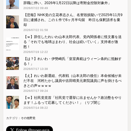
辞職に伴い、2026年1月22日以降は寄附金控除対象外」
2026/07/22 09:49
【悲報】NHK党の立花孝志さん、名誉毀損疑いで2025年11月9
日に逮捕され、この１件で8ヶ月半勾留 昨日も保釈請求を棄
却
2026/07/22 01:58
【ｗ】辞任したれいわ山本太郎代表、党内関係者に怪文書を送
る「それでも地球はまわり、社会は続いていく」支持者が激
怒！
2026/07/19 12:22
【は？】れいわ・伊勢崎氏「皇室典範はウィーン条約に抵触す
る！」
2026/07/17 13:38
【え】れいわ新選組、代表戦（山本太郎の後任）本命候補が未
だ不在 河村たかし議員や吉田晴美元衆院議員に声を掛けるべ
きとの声ｗｗｗｗ
2026/07/17 09:24
【ｗ】社民党党首「社民党で選挙に出ませんか？政治塾をやり
ます！ふるって応募してください！」（リプ閉じ
2026/07/14 08:22
カテゴリ：
その他野党