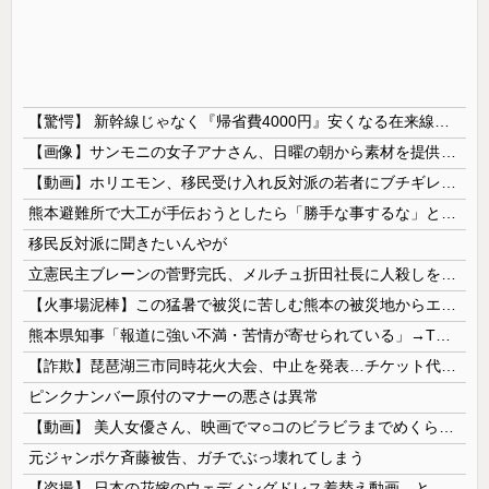
【驚愕】 新幹線じゃなく『帰省費4000円』安くなる在来線で帰省した結果ｗｗｗｗｗ
【画像】サンモニの女子アナさん、日曜の朝から素材を提供してしまう
【動画】ホリエモン、移民受け入れ反対派の若者にブチギレ→スタジオ誰も反論できず沈黙w
熊本避難所で大工が手伝おうとしたら「勝手な事するな」と行政側に止められた！との証言、内容があまりに胡散臭すぎた結果……
移民反対派に聞きたいんやが
立憲民主ブレーンの菅野完氏、メルチュ折田社長に人殺しを連呼
【火事場泥棒】この猛暑で被災に苦しむ熊本の被災地からエアコン室外機を窃盗する極悪人が現れる 熊本県警が無職47歳を逮捕
熊本県知事「報道に強い不満・苦情が寄せられている」→TBSの報道特集がまさにそれな件
【詐欺】琵琶湖三市同時花火大会、中止を発表…チケット代や出店料の返金については明言せず
ピンクナンバー原付のマナーの悪さは異常
【動画】 美人女優さん、映画でマ○コのビラビラまでめくらせてしまうｗｗｗｗｗｗ
元ジャンポケ斉藤被告、ガチでぶっ壊れてしまう
【盗撮】 日本の花嫁のウェディングドレス着替え動画、とんでもない神乳だと海外で話題に