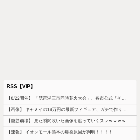
RSS【VIP】
【8/22開催】 「琵琶湖三市同時花火大会」、各市公式「そんな花火大会は存在しない」→ 高価チケットを購入した人達がSNS阿鼻叫喚
【画像】 キャミイの18万円の最新フィギュア、ガチで作り込みがエグすぎる
【腹筋崩壊】 見た瞬間吹いた画像を貼っていくスレｗｗｗｗ
【速報】 イオンモール熊本の爆発原因が判明！！！！