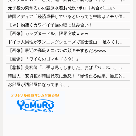
元子役の紫堂るいの競泳水着お○ぱいポロリ具合がエ□い
韓国メディア「経済成長しているといっても中味はメモリ価格だけ。雇用増加見通しが半減してしまった」……韓国の内需不況は根強い状況っすね
【ｗ】物凄くカワイイ子猫の取っ組み合い！
【画像】カップヌードル、限界突破ｗｗｗ
ドイツ人男性がランニングシューズで富士登山 「足をくじいて動けない」
【画像】最近の高級ミニバンの顔キモすぎだろwww
【画像】「ワイらのゴマキ（３９）」
【悲報】美容師「…手は尽くしました」おば「ｱｯ…ｯｽ…」→
韓国人「安貞桓が韓国代表に激怒！『惨憺たる結果、徹底的な刷新が必要だ』と監督や協会を痛烈批判」
お部屋が汚部屋になってまう、、