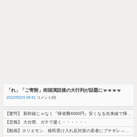
「れ」「ご寄附」街頭演説後の大行列が話題にｗｗｗｗ
2022/05/15 08:41
コメント(0)
【驚愕】 新幹線じゃなく『帰省費4000円』安くなる在来線で帰省した結...
【悲報】 大分県、ガチで逝く・・・・・・
【動画】ホリエモン、移民受け入れ反対派の若者にブチギレ→スタジオ誰も反...