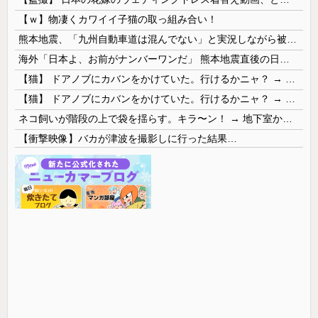
【ｗ】物凄くカワイイ子猫の取っ組み合い！
熊本地震、「九州自動車道は混んでない」と実況しながら被災地へ向かう有名アナなどに批判殺到 全国紙記者「最新の状況をいち早く伝えることは報道機関としての責務」「情報を取り上げることには大きな意義がある」
海外「日本よ、お前がナンバーワンだ」 熊本地震直後の日本の対応のスピードに世界が衝撃
【猫】 ドアノブにカバンをかけていた。行けるかニャ？ → 猫はこうなります…
【猫】 ドアノブにカバンをかけていた。行けるかニャ？ → 猫はこうなります…
ネコ飼いが階段の上で袋を揺らす。キラ〜ン！ → 地下室からヤツが現れる…
【衝撃映像】バカが津波を撮影しに行った結果…