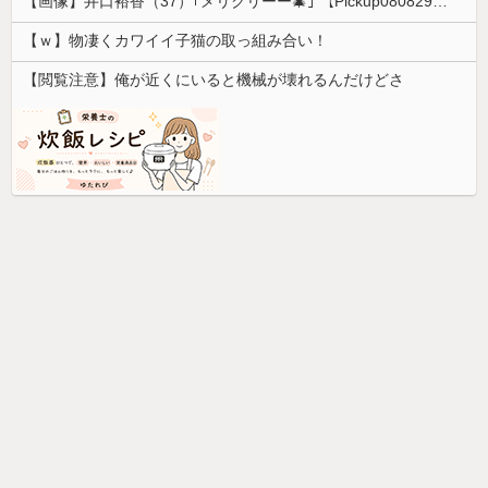
【画像】井口裕香（37）｢メリクリーー🎄｣ 【Pickup08082954】
【ｗ】物凄くカワイイ子猫の取っ組み合い！
【閲覧注意】俺が近くにいると機械が壊れるんだけどさ