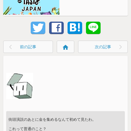
home
前の記事
次の記事
街頭演説のあとに金を集めるなんて初めて見たわ。
これって普通のこと？