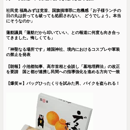
社民党 福島みずほ党首、国旗損壊罪に危機感「お子様ランチの
日の丸は折っても破っても処罰されない、 どうでしょう。本当
にそうなのか」
蓮舫議員「蓮舫だから叩いていい、との報道に何度も向き合っ
てきました。悔しくても」
「神聖なる場所です」靖国神社、境内におけるコスプレや軍装
の禁止を発表
【朗報】小池都知事、高市首相と会談し「墓地埋葬法」の改正
を要請 国と都が連携し民間への指導強化を進める方向で一致
【爆笑ｗ】バッグひったくりを試みた男、バイクを盗られる！