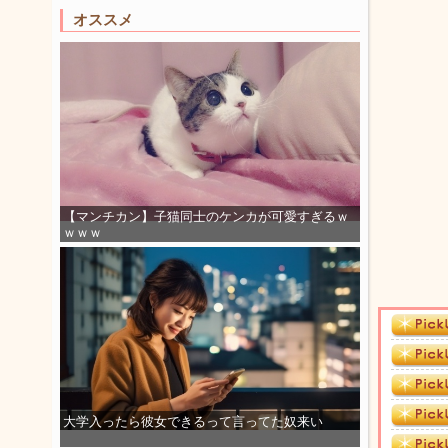
オススメ
【マンチカン】子猫同士のケンカが可愛すぎるｗ
ｗｗｗ
大学入ったら彼女できるって言ってた奴来い