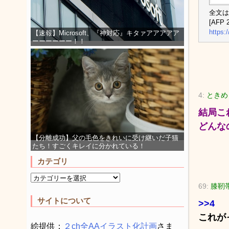
全文は
[AFP 2
https:
【速報】Microsoft、『神対応』キタァアアアアア
ーーーーーー！！
4:
ときめき
結局こ
どんな
【分離成功】父の毛色をきれいに受け継いだ子猫
たち！すごくキレイに分かれている！
カテゴリ
69:
膝靭帯
サイトについて
>>4
これが
絵提供：
２ch全AAイラスト化計画
さま