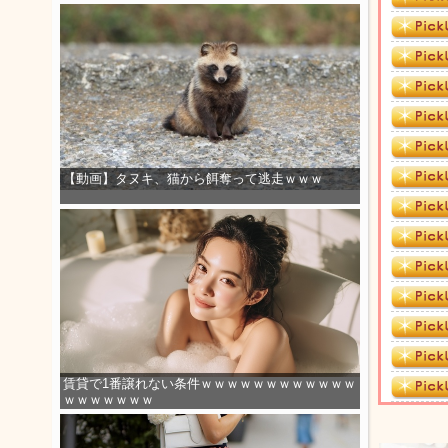
【動画】タヌキ、猫から餌奪って逃走ｗｗｗ
賃貸で1番譲れない条件ｗｗｗｗｗｗｗｗｗｗｗｗ
ｗｗｗｗｗｗｗ