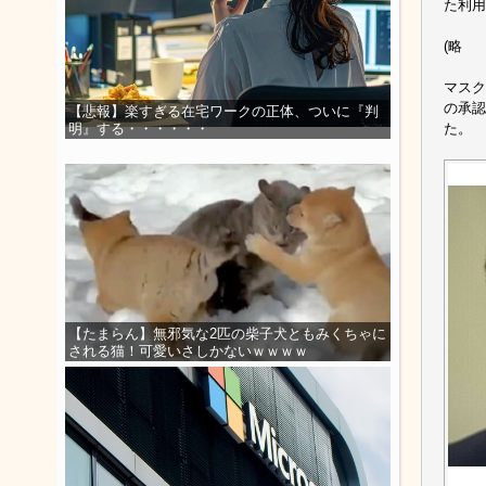
た利用
(略
マスク
の承認
【悲報】楽すぎる在宅ワークの正体、ついに『判
た。
明』する・・・・・・
【たまらん】無邪気な2匹の柴子犬ともみくちゃに
される猫！可愛いさしかないｗｗｗｗ