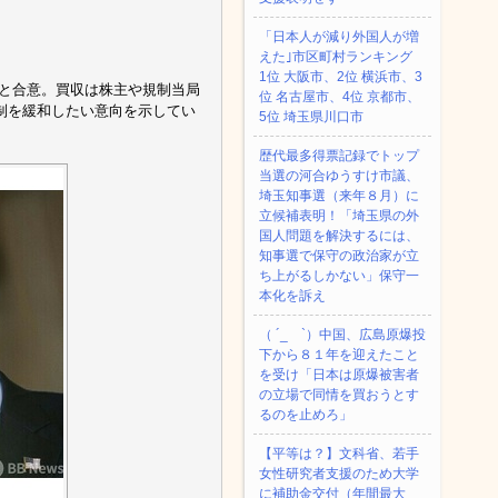
「日本人が減り外国人が増
えた｣市区町村ランキング
1位 大阪市、2位 横浜市、3
社と合意。買収は株主や規制当局
位 名古屋市、4位 京都市、
制を緩和したい意向を示してい
5位 埼玉県川口市
歴代最多得票記録でトップ
当選の河合ゆうすけ市議、
埼玉知事選（来年８月）に
立候補表明！「埼玉県の外
国人問題を解決するには、
知事選で保守の政治家が立
ち上がるしかない」保守一
本化を訴え
（ ´_ゝ`）中国、広島原爆投
下から８１年を迎えたこと
を受け「日本は原爆被害者
の立場で同情を買おうとす
るのを止めろ」
【平等は？】文科省、若手
女性研究者支援のため大学
に補助金交付（年間最大