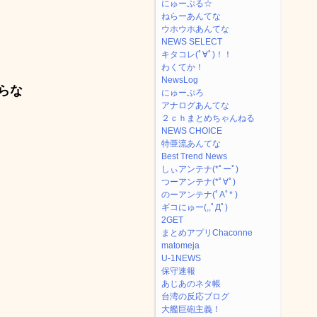
にゅーぷる☆
ねらーあんてな
ウホウホあんてな
NEWS SELECT
キタコレ(ﾟ∀ﾟ)！！
わくてか！
NewsLog
らな
にゅーぷろ
アナログあんてな
２ｃｈまとめちゃんねる
NEWS CHOICE
特亜流あんてな
Best Trend News
しぃアンテナ(*ﾟーﾟ)
つーアンテナ(*ﾟ∀ﾟ)
のーアンテナ(ﾟAﾟ* )
ギコにゅー(,,ﾟДﾟ)
2GET
まとめアプリChaconne
matomeja
U-1NEWS
保守速報
あじあのネタ帳
台湾の反応ブログ
大艦巨砲主義！