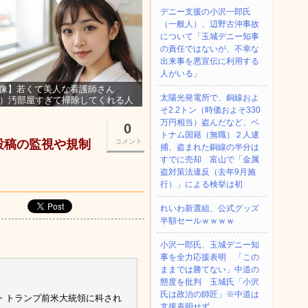
デニー支援の小沢一郎氏
（一般人）、辺野古沖事故
について「玉城デニー知事
の責任ではないが、不幸な
出来事を悪宣伝に利用する
人がいる」
像】若くて美人な看護師さん
太陽光発電所で、銅線およ
3）汚部屋すぎて掃除してくれる人
そ2.2トン（時価およそ330
集ｗｗｗ
万円相当）盗んだなど、ベ
0
トナム国籍（無職）２人逮
」投稿の監視や規制
コメント
捕、盗まれた銅線の半分は
すでに売却 富山で「金属
盗対策法違反（去年9月施
行）」による検挙は初
れいわ新選組、公式グッズ
半額セールｗｗｗｗ
小沢一郎氏、玉城デニー知
事を全力応援表明 「この
ままでは勝てない」中道の
態度を批判 玉城氏「小沢
氏は政治の師匠」※中道は
・トランプ前米大統領に科され
支援表明せず