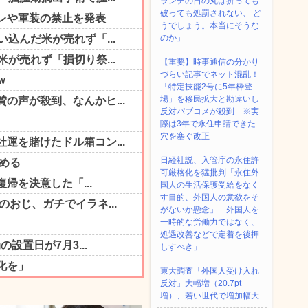
ランチの日の丸は折っても
破っても処罰されない、 ど
うでしょう。本当にそうな
のか」
【重要】時事通信の分かり
づらい記事でネット混乱！
「特定技能2号に5年枠登
場」を移民拡大と勘違いし
反対パブコメが殺到 ※実
際は3年で永住申請できた
穴を塞ぐ改正
日経社説、入管庁の永住許
可厳格化を猛批判「永住外
国人の生活保護受給をなく
す目的、外国人の意欲をそ
がないか懸念」「外国人を
一時的な労働力ではなく、
処遇改善などで定着を後押
しすべき」
東大調査「外国人受け入れ
反対」大幅増（20.7pt
増）、若い世代で増加幅大