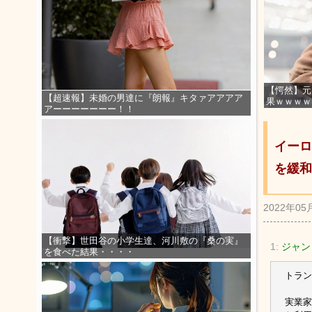
【愕然】元
【超速報】未婚の男達に『朗報』キタァアアアア
果ｗｗｗｗ
アーーーーーーー！！
イーロ
を緩和
2022年05
【衝撃】世田谷の小学生達、河川敷の『桑の実』
1:
ジャン
を食べた結果・・・・
トラン
実業家