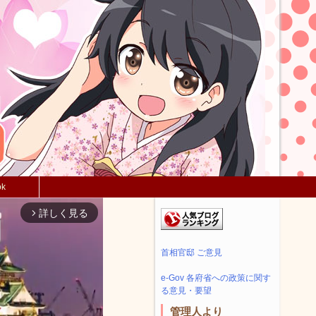
ok
詳しく見る
arrow_forward_ios
首相官邸 ご意見
e-Gov 各府省への政策に関す
る意見・要望
管理人より