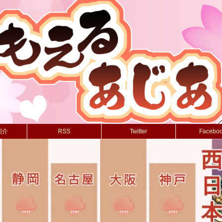
紹介
RSS
Twitter
Facebo