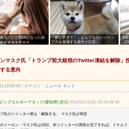
美人だけどBBAになった結
「嬉しすぎて！」とんでもないジャン
【画
ｗｗｗｗｗｗｗｗ
プ力を発揮する柴犬が話題に
（2
を募
ンマスク氏「トランプ前大統領のTwitter凍結を解除
する意向
月11日09:05 / カテゴリ：
ニュース
ネット
ピングエルボーアタック(愛知県) [EU]
2022/05/11(水) 05:54:08.40
プ氏のツイッター禁止「解除する」 マスク氏が明言
のイーロン・マスク氏は10日、米ツイッターの買収が完了すれば、ドナルド