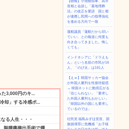
【朗報】小池都知事、高市
首相と会談し「墓地埋葬
法」の改正を要請 国と都
が連携し民間への指導強化
を進める方向で一致
蓮舫議員「蓮舫だから叩い
ていい、との報道に何度も
向き合ってきました。悔し
くても」
インドネシアに「ドラえも
ん」という名前の市民が16
人、「のび太」は181人
【えｗ】韓国サッカー協会
が外国人審判を性接待疑惑
→ 韓国ネットに動揺広がる
「信じられない」「要求し
た外国人審判もおかしい」
「韓国以外の国にも要求し
ているのでは」
社民党 福島みずほ党首、国
旗損壊罪に危機感「お子様