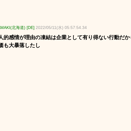
MAKI(北海道) [DE]
2022/05/11(水) 05:57:54.34
人的感情が理由の凍結は企業として有り得ない行動だか
価も大暴落したし