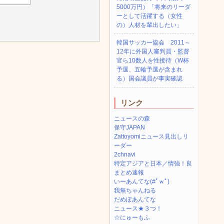
5000万円）「将来のリーダ
ーとして活躍する（女性
の）人材を輩出したい」
韓国サッカー協会 2011～
12年に外国人審判員・監督
官ら10数人を性接待（W杯
予選、五輪予選が含まれ
る）国会議員が事実確認
リンク
ニュースの森
保守JAPAN
Zattoyomiニュース見出しリ
ーダー
2chnavi
特定アジアと日本／情強！良
まとめ速報
いーあんてな(#ﾟｗﾟ)
我無ちゃんねる
だめぽあんてな
ニュース★３つ！
☆にゅーもふ