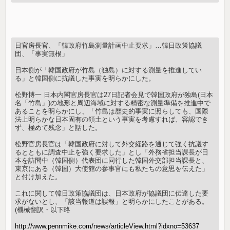
日官房長官、「韓政府竹島測量計画中止要求」…韓日政策協議
団、「事実無根」
日本側が「韓国政府が竹島（独島）に対する測量を推進してい
る」と韓国側に抗議した事実を明らかにした。
松野博一 日本内閣官房長官は27日記者会見で韓国政府が独島(日本
名「竹島」)の地形と周辺海域に対する精密な測量準備を推進中で
あることを明らかにし、「竹島は歴史的事実に照らしても、国際
法上明らかな日本固有の領土という事実を考慮すれば、容認でき
ず、極めて残念」と話した。
松野官房長官は「韓国政府に対して外交経路を通じて強く抗議す
るとともに調査中止を強く要求した」とし「外務省担当課長が日
本を訪問中（韓国側）代表団に同行した韓国外交部担当課長と、
東京にある（韓国）大使館の参事官にも私たちの意思を伝えた」
と付け加えた。
これに関して韓日政策協議団は、日本政府が協議団に伝達した要
求がないとし、「該当報道は誤報」と明らかにしたことがある。
(機械翻訳・以下略
http://www.pennmike.com/news/articleView.html?idxno=53637