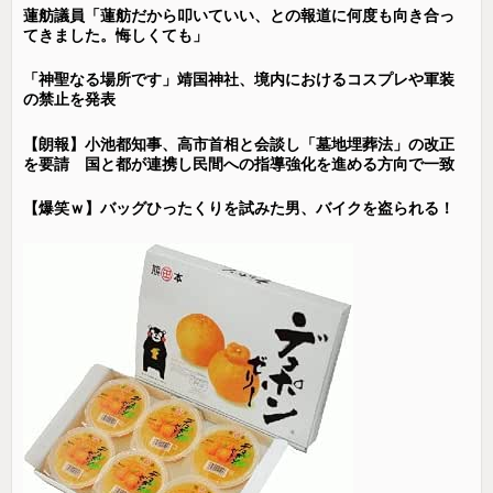
蓮舫議員「蓮舫だから叩いていい、との報道に何度も向き合っ
てきました。悔しくても」
「神聖なる場所です」靖国神社、境内におけるコスプレや軍装
の禁止を発表
【朗報】小池都知事、高市首相と会談し「墓地埋葬法」の改正
を要請 国と都が連携し民間への指導強化を進める方向で一致
【爆笑ｗ】バッグひったくりを試みた男、バイクを盗られる！