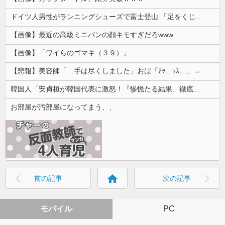
ドイツ人男性がランニングシューズで富士登山 「足をくじいて動けない」
【画像】最近の高級ミニバンの顔キモすぎだろwww
【画像】「ワイらのゴマキ（３９）」
【悲報】美容師「…手は尽くしました」おば「ｱｯ…ｯｽ…」→
韓国人「安貞桓が韓国代表に激怒！『惨憺たる結果、徹底的な刷新が必要だ』と監督や協会を痛烈批判」
お部屋が汚部屋になってまう、、
home
前の記事
次の記事
モバイル
PC