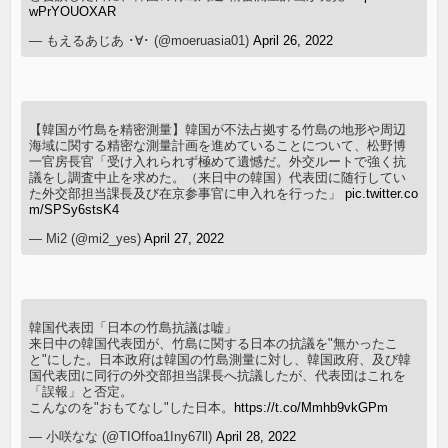
wPrYOUOXAR
— もえるあじあ ･∀･ (@moeruasia01)
April 26, 2022
【韓国が竹島を精密測量】韓国が不法占拠する竹島の地形や周辺
海域に関する精密な測量計画を進めていることについて、松野博
一官房長官「受け入れられず極めて遺憾だ。外交ルートで強く抗
議をし調査中止を求めた。（来日中の韓国）代表団に随行してい
た外交部担当課長及び在京参事官に申入れを行った」
pic.twitter.co
m/SPSy6stsK4
— Mi2 (@mi2_yes)
April 27, 2022
韓国代表団「日本の竹島抗議は嘘」
来日中の韓国代表団が、竹島に関する日本の抗議を"無かったこ
と"にした。日本政府は韓国の竹島測量に対し、韓国政府、及び韓
国代表団に同行の外交部担当課長へ抗議したが、代表団はこれを
「誤報」と否定。
こんなのを"おもてなし"した日本。
https://t.co/Mmhb9vkGPm
— 小咲なな (@TIOffoa1Iny67ll)
April 28, 2022