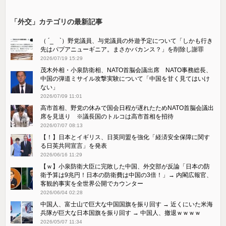
「外交」カテゴリの最新記事
（ ´_ゝ`）野党議員、与党議員の外遊予定について「しかも行き
先はパプアニューギニア。まさかバカンス？」を削除し謝罪
2026/07/19 15:29
茂木外相・小泉防衛相、NATO首脳会議出席 NATO事務総長、
中国の弾道ミサイル攻撃実験について「中国を甘く見てはいけ
ない」
2026/07/09 11:01
高市首相、野党の休みで国会日程が遅れたためNATO首脳会議出
席を見送り ※議長国のトルコは高市首相を招待
2026/07/07 08:13
【！】日本とイギリス、日英同盟を強化「経済安全保障に関す
る日英共同宣言」を発表
2026/06/16 11:29
【ｗ】小泉防衛大臣に完敗した中国、外交部が反論「日本の防
衛予算は9兆円！日本の防衛費は中国の3倍！」→ 内閣広報官、
客観的事実を全世界公開でカウンター
2026/06/04 02:28
中国人、富士山で巨大な中国国旗を振り回す → 近くにいた米海
兵隊が巨大な日本国旗を振り回す → 中国人、撤退ｗｗｗｗ
2026/05/07 11:34