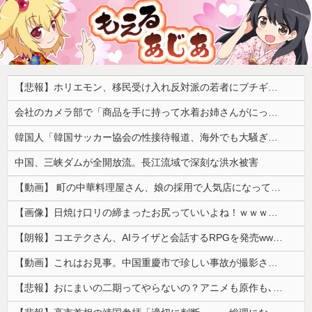
【悲報】ホリエモン、移民受け入れ反対派の若者にブチギレ「差別するなんて最低だ！」 → スタジオ誰も反論できず沈黙 ………
会社のカメラ部で「商品を手に持って水着お姉さんがにっこり」を撮影、だがお姉さんは素人アルバイトで親バレした結果……
韓国人「韓国サッカー協会の性接待報道、海外でも大騒ぎに・・・2002年W杯4強の記録取り消しの声も」→「マジで国の恥だ」「2002年まで疑う価値...
中国、三峡ダムが全開放流。長江流域で深刻な洪水被害
【動画】 町の中華料理屋さん、娘の採用で人気店になってしまう
【画像】日焼け口リの締まったお尻っていいよね！ｗｗｗｗｗ
【朗報】コエテクさん、AIライザと会話するRPGを発売wwwwwwwwwwww
【動画】これはお見事。中国重慶市で珍しい事故が撮影される。
【悲報】おにまいの二期ってやらないの？アニメも原作も､外人からも人気あったのに