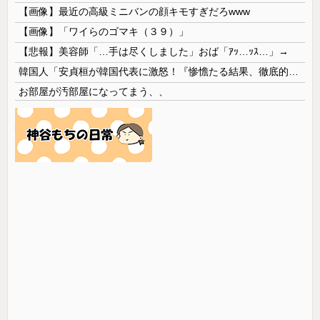
【画像】最近の高級ミニバンの顔キモすぎだろwww
【画像】「ワイらのゴマキ（３９）」
【悲報】美容師「…手は尽くしました」おば「ｱｯ…ｯｽ…」→
韓国人「安貞桓が韓国代表に激怒！『惨憺たる結果、徹底的な刷新が必要だ』と監督や協会を痛烈批判」
お部屋が汚部屋になってまう、、