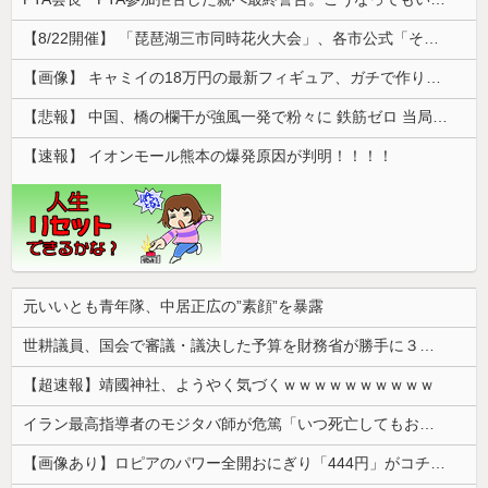
【8/22開催】 「琵琶湖三市同時花火大会」、各市公式「そんな花火大会は存在しない」→ 高価チケットを購入した人達がSNS阿鼻叫喚
【画像】 キャミイの18万円の最新フィギュア、ガチで作り込みがエグすぎる
【悲報】 中国、橋の欄干が強風一発で粉々に 鉄筋ゼロ 当局「接着剤でくっつけただけ」「正常で、品質問題はない」
【速報】 イオンモール熊本の爆発原因が判明！！！！
元いいとも青年隊、中居正広の”素顔”を暴露
世耕議員、国会で審議・議決した予算を財務省が勝手に３兆円動かしていると指摘・問題視
【超速報】靖國神社、ようやく気づくｗｗｗｗｗｗｗｗｗｗ
イラン最高指導者のモジタバ師が危篤「いつ死亡してもおかしくない」…イラン大統領「意思疎通はかなり難しい」！
【画像あり】ロピアのパワー全開おにぎり「444円」がコチラｗｗｗｗｗ