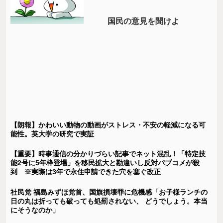
国民の意見を聞けよ
【朗報】かわいい動物の動画がストレス・不安の軽減になる可
能性。英大学の研究で実証
【重要】時事通信の分かりづらい記事でネット混乱！「特定技
能2号に5年枠登場」を移民拡大と勘違いし反対パブコメが殺
到 ※実際は3年で永住申請できた穴を塞ぐ改正
社民党 福島みずほ党首、国旗損壊罪に危機感「お子様ランチの
日の丸は折っても破っても処罰されない、 どうでしょう。本当
にそうなのか」