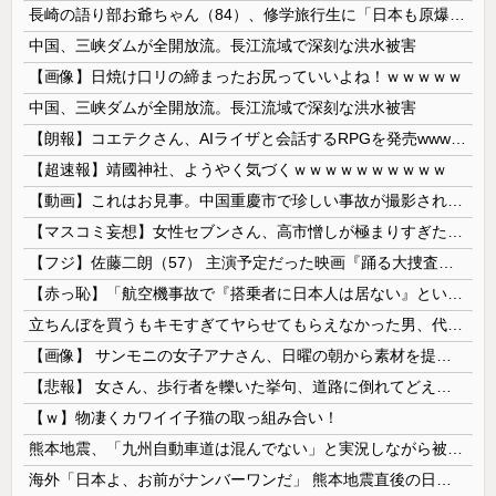
長崎の語り部お爺ちゃん（84）、修学旅行生に「日本も原爆を持たないと負ける」と言われびっくり！ 被団協代表（85）も中学生に「核を持たないで日本を守れますか」と問われ危機感
中国、三峡ダムが全開放流。長江流域で深刻な洪水被害
【画像】日焼け口リの締まったお尻っていいよね！ｗｗｗｗｗ
中国、三峡ダムが全開放流。長江流域で深刻な洪水被害
【朗報】コエテクさん、AIライザと会話するRPGを発売wwwwwwwwwwww
【超速報】靖國神社、ようやく気づくｗｗｗｗｗｗｗｗｗｗ
【動画】これはお見事。中国重慶市で珍しい事故が撮影される。
【マスコミ妄想】女性セブンさん、高市憎しが極まりすぎたのか、過去一級の低俗な「支持率下げてやる」記事を配信してしまう 想像の10倍低俗
【フジ】佐藤二朗（57） 主演予定だった映画『踊る大捜査線』スピンオフ作品の撮影中止が正式に決定
【赤っ恥】「航空機事故で『搭乗者に日本人は居ない』という発表は嫌い。人間として同じ価値だと思う」→ツッコミ殺到も「自分が気に入らないと思った」と...
立ちんぼを買うもキモすぎてヤらせてもらえなかった男、代わりの足コキでまさかの大量身寸米青ｗｗｗ
【画像】 サンモニの女子アナさん、日曜の朝から素材を提供してしまう
【悲報】 女さん、歩行者を轢いた挙句、道路に倒れてどえらいことになってしまうw w w w w w w
【ｗ】物凄くカワイイ子猫の取っ組み合い！
熊本地震、「九州自動車道は混んでない」と実況しながら被災地へ向かう有名アナなどに批判殺到 全国紙記者「最新の状況をいち早く伝えることは報道機関としての責務」「情報を取り上げることには大きな意義がある」
海外「日本よ、お前がナンバーワンだ」 熊本地震直後の日本の対応のスピードに世界が衝撃