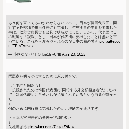
もう何を言ってるのかわからないレベル。日本が韓国代表団に同
行する外交部の担当課長にも抗議し、竹島測量の中止を要求した
事は、松野官房長官も会見で明らかにした。しかし、代表団はこ
の報道を「誤報」とし、日本が代表団に要求したことは無いと言
っている。これを何度もやられるのが日本の脇の甘さ
pic.twitter.co
m/TPIbTAnvgx
— 小咲なな (@TIOffoa1Iny67ll)
April 28, 2022
問題点を明らかにするために原文付きで。
【可能性と問題点】
・抗議されたのは韓国代表団に"同行する外交部担当者"だったの
で、韓国代表団に自分たちが抗議されているという自覚が無かっ
た
↓
何のために同行員に抗議したのか。理解力が無さすぎ
・日本の官房長官の発表を"誤報"扱い
↓
失礼過ぎる
pic.twitter.com/7egxzZ9Kbx