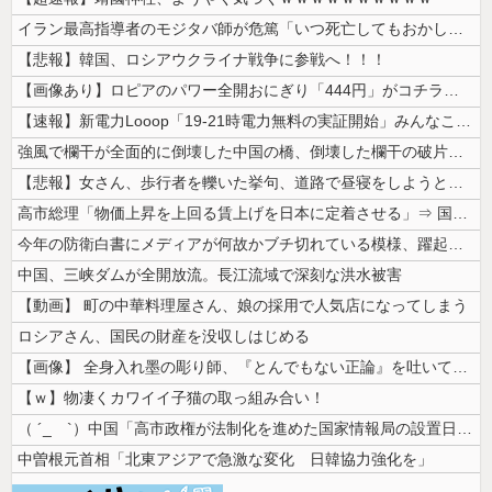
イラン最高指導者のモジタバ師が危篤「いつ死亡してもおかしくない」…イラ...
【悲報】韓国、ロシアウクライナ戦争に参戦へ！！！
【画像あり】ロピアのパワー全開おにぎり「444円」がコチラｗｗｗｗｗ
【速報】新電力Looop「19-21時電力無料の実証開始」みんなこれに...
強風で欄干が全面的に倒壊した中国の橋、倒壊した欄干の破片を調べると凄ま...
【悲報】女さん、歩行者を轢いた挙句、道路で昼寝をしようとしてしまう
高市総理「物価上昇を上回る賃上げを日本に定着させる」⇒ 国家公務員月...
今年の防衛白書にメディアが何故かブチ切れている模様、躍起になって批判す...
中国、三峡ダムが全開放流。長江流域で深刻な洪水被害
【動画】 町の中華料理屋さん、娘の採用で人気店になってしまう
ロシアさん、国民の財産を没収しはじめる
【画像】 全身入れ墨の彫り師、『とんでもない正論』を吐いて30万再生さ...
【ｗ】物凄くカワイイ子猫の取っ組み合い！
（ ´_ゝ`）中国「高市政権が法制化を進めた国家情報局の設置日が7月3...
中曽根元首相「北東アジアで急激な変化 日韓協力強化を」