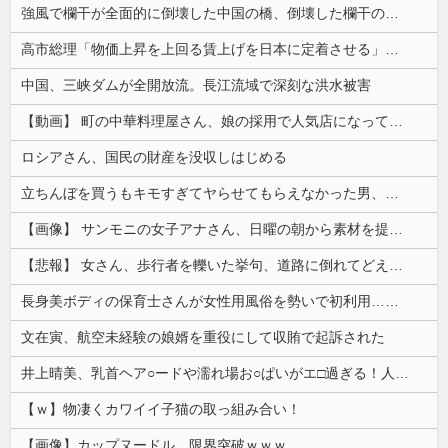
強風で欄干が全面的に倒壊した中国の橋、倒壊した欄干の破片を調べると凄まじい事実が発覚して……
高市総理「物価上昇を上回る賃上げを日本に定着させる」⇒ 国家公務員月給3.51％増へ
中国、三峡ダムが全開放流。長江流域で深刻な洪水被害
【動画】 町の中華料理屋さん、娘の採用で人気店になってしまう
ロシアさん、国民の財産を没収しはじめる
立ちんぼを買うもキモすぎてヤらせてもらえなかった男、代わりの足コキでまさかの大量身寸米青ｗｗｗ
【画像】 サンモニの女子アナさん、日曜の朝から素材を提供してしまう
【悲報】 女さん、歩行者を轢いた挙句、道路に倒れてどえらいことになってしまうw w w w w w w
長身美ボディの保育士さんが女性用風俗を勢いで初利用…子供に絶対見せられないメスの顔でイキまくり。
文在寅、航空未経験の娘婿を重役にして収賄で起訴された
井上晴美、乳首ヘア○ードや濡れ場お○ぱいがエ□過ぎる！人生最後のラスト写真集、最高！！
【ｗ】物凄くカワイイ子猫の取っ組み合い！
【画像】カップヌードル、限界突破ｗｗｗ