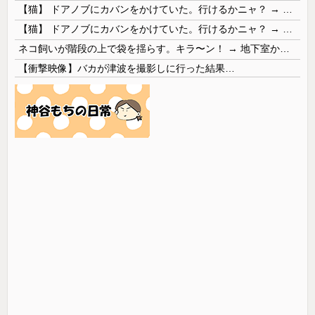
【猫】 ドアノブにカバンをかけていた。行けるかニャ？ → 猫はこうなります…
【猫】 ドアノブにカバンをかけていた。行けるかニャ？ → 猫はこうなります…
ネコ飼いが階段の上で袋を揺らす。キラ〜ン！ → 地下室からヤツが現れる…
【衝撃映像】バカが津波を撮影しに行った結果…