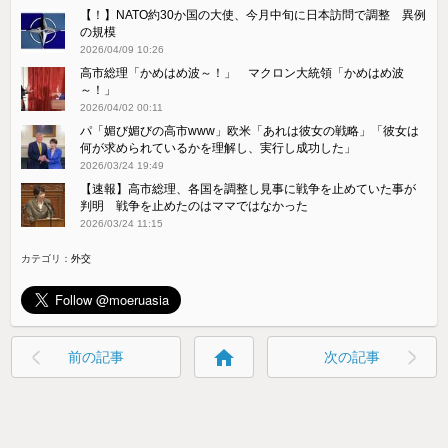
【！】NATO約30か国の大使、今月中旬に日本訪問で調整 異例
の規模
2026/04/09 10:26
高市総理「かめはめ波～！」 マクロン大統領「かめはめ波
～！」
2026/04/02 00:11
パ「媚び媚びの高市www」欧米「あれは彼女の戦略」「彼女は
何が求められているかを理解し、実行し成功した」
2026/03/24 19:49
【速報】高市総理、各国を調整し見事に戦争を止めていた事が
判明 戦争を止めたのはママではなかった
2026/03/24 11:15
カテゴリ：
外交
home
前の記事
次の記事