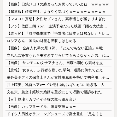
【画像】日焼け口リの締まったお尻っていいよね！ｗｗｗｗｗ
【超速報】靖國神社、ようやく気づくｗｗｗｗｗｗｗｗｗｗ
【マスコミ妄想】女性セブンさん、高市憎しが極まりすぎたのか、過去一級の低俗な「支持率下げてやる」記事を配信してしまう 想像の10倍低俗
【フジ】佐藤二朗（57） 主演予定だった映画『踊る大捜査線』スピンオフ作品の撮影中止が正式に決定
【赤っ恥】「航空機事故で『搭乗者に日本人は居ない』という発表は嫌い。人間として同じ価値だと思う」→ツッコミ殺到も「自分が気に入らないと思った」と...
ロシアさん、国民の財産を没収しはじめる
【画像】 全身入れ墨の彫り師、『とんでもない正論』を吐いて30万再生されてしまうｗｗｗｗｗｗｗ
立ちんぼを買うもキモすぎてヤらせてもらえなかった男、代わりの足コキでまさかの大量身寸米青ｗｗｗ
【画像】 サンモニの女子アナさん、日曜の朝から素材を提供してしまう
【悲報】 女さん、歩行者を轢いた挙句、道路に倒れてどえらいことになってしまうw w w w w w w
長身美ボディの保育士さんが女性用風俗を勢いで初利用…子供に絶対見せられないメスの顔でイキまくり。
井上晴美、乳首ヘア○ードや濡れ場お○ぱいがエ□過ぎる！人生最後のラスト写真集、最高！！
文在寅、航空未経験の娘婿を重役にして収賄で起訴された
【ｗ】物凄くカワイイ子猫の取っ組み合い！
【画像】カップヌードル、限界突破ｗｗｗ
ドイツ人男性がランニングシューズで富士登山 「足をくじいて動けない」