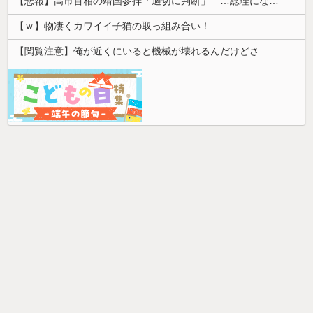
【悲報】高市首相の靖国参拝「適切に判断」 …総理になる前の昨年は参拝
【ｗ】物凄くカワイイ子猫の取っ組み合い！
【閲覧注意】俺が近くにいると機械が壊れるんだけどさ