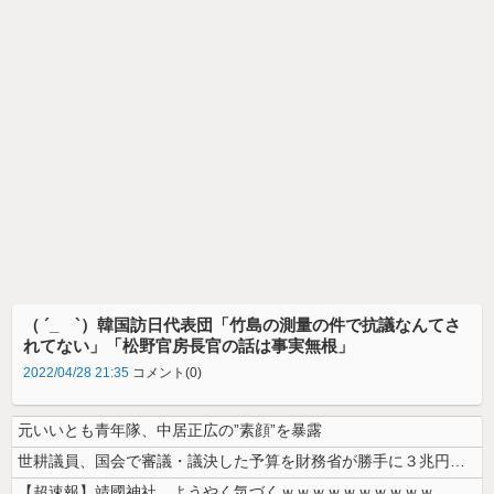
（ ´_ゝ`）韓国訪日代表団「竹島の測量の件で抗議なんてさ
れてない」「松野官房長官の話は事実無根」
2022/04/28 21:35
コメント(0)
元いいとも青年隊、中居正広の”素顔”を暴露
世耕議員、国会で審議・議決した予算を財務省が勝手に３兆円動かしていると...
【超速報】靖國神社、ようやく気づくｗｗｗｗｗｗｗｗｗｗ