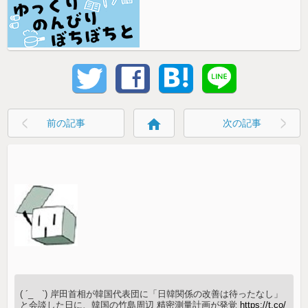
home
前の記事
次の記事
( ´_ゝ`) 岸田首相が韓国代表団に「日韓関係の改善は待ったなし」
と会談した日に、韓国の竹島周辺 精密測量計画が発覚
https://t.co/