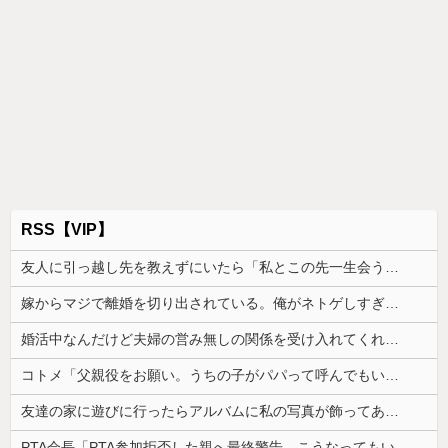
RSS【VIP】
友人に引っ越し先を教えずにいたら「私とこの先一生会う気ないんだ」と泣かれた。なので「よく分かったね、元気でね」と告げて…
嫁からマジで離婚を切り出されている。俺がネトゲしすぎて全くかまわなかったのが原因らしく...
婚活中なんだけど夫婦の営み無しの関係を受け入れてくれる男性が全然いない
コトメ「父親役をお願い。うちの子がパパって呼んでもいいよね？」旦那「それは無理」→断った途端に大騒ぎになり…
友達の家に遊びに行ったらアルバムに私の写真が飾ってあった。しかも私が知らない写真
PTA会長「PTA参加拒否した親へ最終警告。こうなってもいい？」