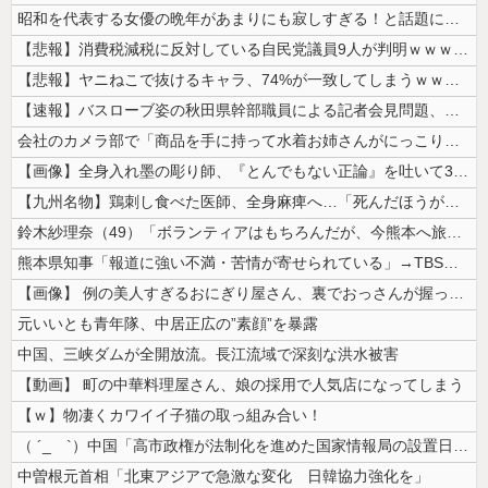
昭和を代表する女優の晩年があまりにも寂しすぎる！と話題に、自身の子供を...
【悲報】消費税減税に反対している自民党議員9人が判明ｗｗｗｗｗｗ
【悲報】ヤニねこで抜けるキャラ、74%が一致してしまうｗｗｗｗｗ
【速報】バスローブ姿の秋田県幹部職員による記者会見問題、ラブホテルから...
会社のカメラ部で「商品を手に持って水着お姉さんがにっこり」を撮影、だが...
【画像】全身入れ墨の彫り師、『とんでもない正論』を吐いて30万再生され...
【九州名物】鶏刺し食べた医師、全身麻痺へ…「死んだほうが良かったと思っ...
鈴木紗理奈（49）「ボランティアはもちろんだが、今熊本へ旅行に行くこと...
熊本県知事「報道に強い不満・苦情が寄せられている」→TBSの報道特集が...
【画像】 例の美人すぎるおにぎり屋さん、裏でおっさんが握っていたｗｗｗ...
元いいとも青年隊、中居正広の”素顔”を暴露
中国、三峡ダムが全開放流。長江流域で深刻な洪水被害
【動画】 町の中華料理屋さん、娘の採用で人気店になってしまう
【ｗ】物凄くカワイイ子猫の取っ組み合い！
（ ´_ゝ`）中国「高市政権が法制化を進めた国家情報局の設置日が7月3...
中曽根元首相「北東アジアで急激な変化 日韓協力強化を」