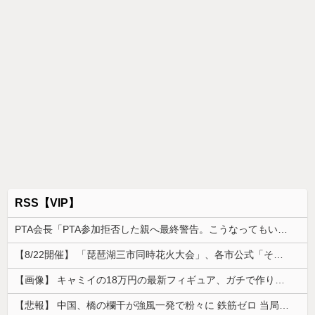
RSS【VIP】
PTA会長「PTA参加拒否した親へ最終警告。こうなってもいい？」
【8/22開催】 「琵琶湖三市同時花火大会」、各市公式「そんな花火大会は存在しない」→ 高価チケットを購入した人達がSNS阿鼻叫喚
【画像】 キャミイの18万円の最新フィギュア、ガチで作り込みがエグすぎる
【悲報】 中国、橋の欄干が強風一発で粉々に 鉄筋ゼロ 当局「接着剤でくっつけただけ」「正常で、品質問題はない」