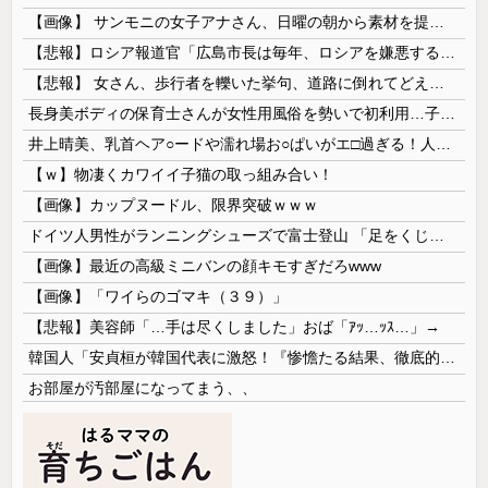
【画像】 サンモニの女子アナさん、日曜の朝から素材を提供してしまう
【悲報】ロシア報道官「広島市長は毎年、ロシアを嫌悪する『偽りの呪文』を繰り返し、日本人をゾンビ化させている」と主張
【悲報】 女さん、歩行者を轢いた挙句、道路に倒れてどえらいことになってしまうw w w w w w w
長身美ボディの保育士さんが女性用風俗を勢いで初利用…子供に絶対見せられないメスの顔でイキまくり。
井上晴美、乳首ヘア○ードや濡れ場お○ぱいがエ□過ぎる！人生最後のラスト写真集、最高！！
【ｗ】物凄くカワイイ子猫の取っ組み合い！
【画像】カップヌードル、限界突破ｗｗｗ
ドイツ人男性がランニングシューズで富士登山 「足をくじいて動けない」
【画像】最近の高級ミニバンの顔キモすぎだろwww
【画像】「ワイらのゴマキ（３９）」
【悲報】美容師「…手は尽くしました」おば「ｱｯ…ｯｽ…」→
韓国人「安貞桓が韓国代表に激怒！『惨憺たる結果、徹底的な刷新が必要だ』と監督や協会を痛烈批判」
お部屋が汚部屋になってまう、、