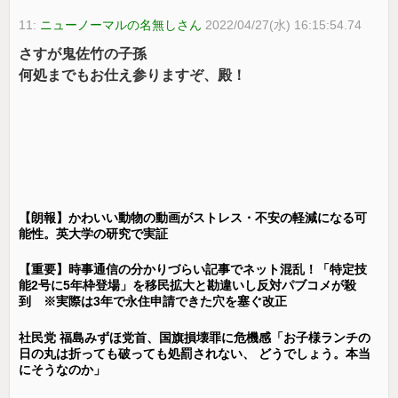
11:
ニューノーマルの名無しさん
2022/04/27(水) 16:15:54.74
さすが鬼佐竹の子孫
何処までもお仕え参りますぞ、殿！
【朗報】かわいい動物の動画がストレス・不安の軽減になる可
能性。英大学の研究で実証
【重要】時事通信の分かりづらい記事でネット混乱！「特定技
能2号に5年枠登場」を移民拡大と勘違いし反対パブコメが殺
到 ※実際は3年で永住申請できた穴を塞ぐ改正
社民党 福島みずほ党首、国旗損壊罪に危機感「お子様ランチの
日の丸は折っても破っても処罰されない、 どうでしょう。本当
にそうなのか」