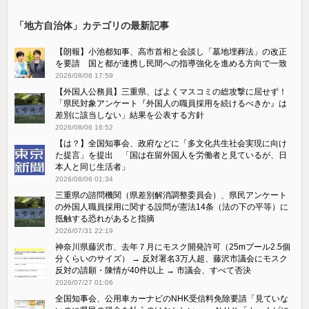
「地方自治体」カテゴリの最新記事
【朗報】小池都知事、高市首相と会談し「墓地埋葬法」の改正
を要請 国と都が連携し民間への指導強化を進める方向で一致
2026/08/08 17:59
【外国人公務員】三重県、ぱよくマスコミの総攻撃に屈せず！
「県民対象アンケート『外国人の職員採用を続けるべきか』は
差別に該当しない」結果を公表する方針
2026/08/06 16:52
【は？】全国知事会、政府などに「多文化共生社会実現に向け
た提言」を提出 「国は在留外国人を労働者と見ているが、日
本人と同じ生活者」
2026/08/06 01:34
三重県の諮問機関（県差別解消調整委員会）、県民アンケート
の外国人職員採用に関する設問が憲法14条（法の下の平等）に
抵触する恐れがあると指摘
2026/07/31 22:19
神奈川県藤沢市、去年７月にモスク開発許可（25mプール2.5個
分くらいのサイズ） → 反対署名3万人超、藤沢市議会にモスク
反対の請願・陳情が40件以上 → 市議会、すべて否決
2026/07/27 01:06
全国知事会、公用車カーナビのNHK受信料免除要請「見ていな