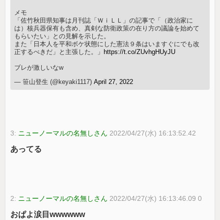
メモ
「佐竹秋田県知事は月刊誌「ＷｉＬＬ」の記事で「（政治家に
は）核兵器保有も含め、真剣な防衛政策の在り方の議論を始めて
もらいたい」との見解を示した。
また「日本人を平和ボケ状態にした憲法９条はいますぐにでも改
正するべきだ」と主張した。」
https://t.co/ZUvhgHUyJU
ブレが激しいなw
— 笹山登生 (@keyaki1117)
April 27, 2022
3:
ニューノーマルの名無しさん
2022/04/27(水) 16:13:52.42
あってる
2:
ニューノーマルの名無しさん
2022/04/27(水) 16:13:46.09 0
おぱよ涙目wwwwww