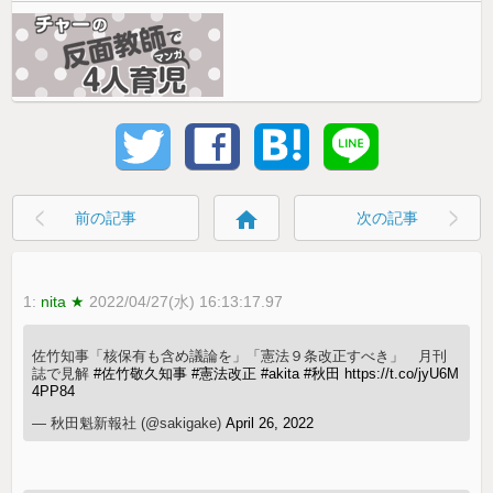
home
前の記事
次の記事
1:
nita ★
2022/04/27(水) 16:13:17.97
佐竹知事「核保有も含め議論を」「憲法９条改正すべき」 月刊
誌で見解
#佐竹敬久知事
#憲法改正
#akita
#秋田
https://t.co/jyU6M
4PP84
— 秋田魁新報社 (@sakigake)
April 26, 2022