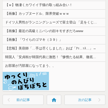
【ｗ】物凄くカワイイ子猫の取っ組み合い！
【画像】カップヌードル、限界突破ｗｗｗ
ドイツ人男性がランニングシューズで富士登山 「足をくじいて動けない」
【画像】最近の高級ミニバンの顔キモすぎだろwww
【画像】「ワイらのゴマキ（３９）」
【悲報】美容師「…手は尽くしました」おば「ｱｯ…ｯｽ…」→
韓国人「安貞桓が韓国代表に激怒！『惨憺たる結果、徹底的な刷新が必要だ』と監督や協会を痛烈批判」
お部屋が汚部屋になってまう、、
home
前の記事
次の記事