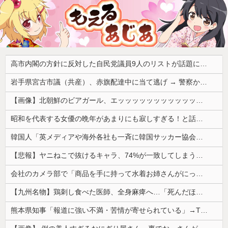
高市内閣の方針に反対した自民党議員9人のリストが話題に、「岩屋はどこへ行った？」との指摘もあるが……
岩手県宮古市議（共産）、赤旗配達中に当て逃げ → 警察から連絡が来て宮古署を訪れ事情聴取
【画像】北朝鮮のビアガール、エッッッッッッッッッッッッッッッッッ！
昭和を代表する女優の晩年があまりにも寂しすぎる！と話題に、自身の子供を餓死する寸前までネグレクトした挙句……
韓国人「英メディアや海外各社も一斉に韓国サッカー協会を巡る過去の不祥事を報道！」→「国際的な信用失墜の危機‥」
【悲報】ヤニねこで抜けるキャラ、74%が一致してしまうｗｗｗｗｗ
会社のカメラ部で「商品を手に持って水着お姉さんがにっこり」を撮影、だがお姉さんは素人アルバイトで親バレした結果……
【九州名物】鶏刺し食べた医師、全身麻痺へ…「死んだほうが良かったと思っていた」
熊本県知事「報道に強い不満・苦情が寄せられている」→TBSの報道特集がまさにそれな件