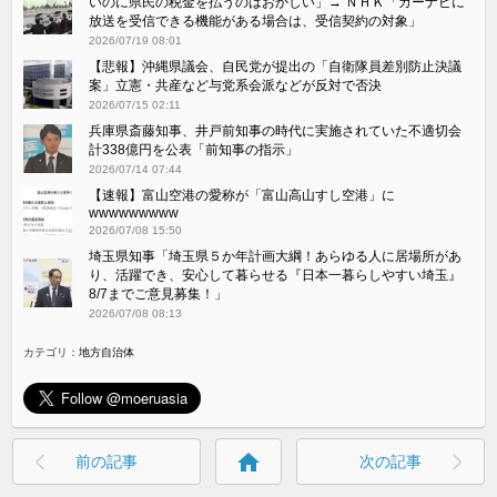
いのに県民の税金を払うのはおかしい」→ ＮＨＫ「カーナビに
放送を受信できる機能がある場合は、受信契約の対象」
2026/07/19 08:01
【悲報】沖縄県議会、自民党が提出の「自衛隊員差別防止決議
案」立憲・共産など与党系会派などが反対で否決
2026/07/15 02:11
兵庫県斎藤知事、井戸前知事の時代に実施されていた不適切会
計338億円を公表「前知事の指示」
2026/07/14 07:44
【速報】富山空港の愛称が「富山高山すし空港」に
wwwwwwwww
2026/07/08 15:50
埼玉県知事「埼玉県５か年計画大綱！あらゆる人に居場所があ
り、活躍でき、安心して暮らせる『日本一暮らしやすい埼玉』
8/7までご意見募集！」
2026/07/08 08:13
カテゴリ：
地方自治体
home
前の記事
次の記事