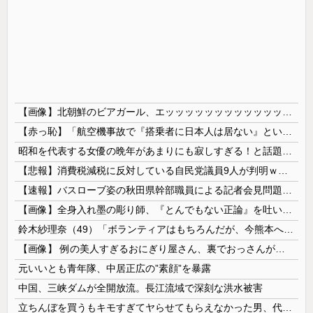
【画像】北朝鮮のビアガール、エッッッッッッッッッッッッッッッッッ！
【赤っ恥】「航空機事故で『搭乗者に日本人は居ない』という発表は嫌い。人間として同じ価値だと思う」→ツッコミ殺到も「自分が気に入らないと思った」と...
昭和を代表する女優の晩年があまりにも寂しすぎる！と話題に、自身の子供を餓死する寸前までネグレクトした挙句……
【悲報】消費税減税に反対している自民党議員9人が判明ｗｗｗｗｗｗ
【速報】バスローブ姿の秋田県幹部職員による記者会見問題、ラブホテルからの参加だと特定「体調が優れなかったため...」とは何だったのか
【画像】全身入れ墨の彫り師、『とんでもない正論』を吐いて30万再生されてしまうｗｗｗｗｗｗｗ
鈴木紗理奈（49）「ボランティアはもちろんだが、今熊本へ旅行に行くことも支援になる」
【画像】 例の美人すぎるおにぎり屋さん、裏でおっさんが握っていたｗｗｗｗｗｗｗｗｗｗｗｗｗｗｗｗｗ
元いいとも青年隊、中居正広の”素顔”を暴露
中国、三峡ダムが全開放流。長江流域で深刻な洪水被害
立ちんぼを買うもキモすぎてヤらせてもらえなかった男、代わりの足コキでまさかの大量身寸米青ｗｗｗ