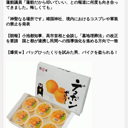
蓮舫議員「蓮舫だから叩いていい、との報道に何度も向き合っ
てきました。悔しくても」
「神聖なる場所です」靖国神社、境内におけるコスプレや軍装
の禁止を発表
【朗報】小池都知事、高市首相と会談し「墓地埋葬法」の改正
を要請 国と都が連携し民間への指導強化を進める方向で一致
【爆笑ｗ】バッグひったくりを試みた男、バイクを盗られる！