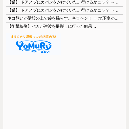
【猫】 ドアノブにカバンをかけていた。行けるかニャ？ → 猫はこうなります…
【猫】 ドアノブにカバンをかけていた。行けるかニャ？ → 猫はこうなります…
ネコ飼いが階段の上で袋を揺らす。キラ〜ン！ → 地下室からヤツが現れる…
【衝撃映像】バカが津波を撮影しに行った結果…