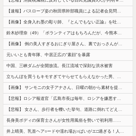
【速報】バスローブ姿の秋田県幹部職員による記者会見問題、ラブホテルからの参加だと特定「体調が優れなかったため...」とは何だったのか
【画像】全身入れ墨の彫り師、『とんでもない正論』を吐いて30万再生されてしまうｗｗｗｗｗｗｗ
鈴木紗理奈（49）「ボランティアはもちろんだが、今熊本へ旅行に行くことも支援になる」
【画像】 例の美人すぎるおにぎり屋さん、裏でおっさんが握っていたｗｗｗｗｗｗｗｗｗｗｗｗｗｗｗｗｗ
元いいとも青年隊、中居正広の”素顔”を暴露
中国、三峡ダムが全開放流。長江流域で深刻な洪水被害
立ちんぼを買うもキモすぎてヤらせてもらえなかった男、代わりの足コキでまさかの大量身寸米青ｗｗｗ
【画像】 サンモニの女子アナさん、日曜の朝から素材を提供してしまう
【悲報】ロシア報道官「広島市長は毎年、ロシアを嫌悪する『偽りの呪文』を繰り返し、日本人をゾンビ化させている」と主張
【悲報】 女さん、歩行者を轢いた挙句、道路に倒れてどえらいことになってしまうw w w w w w w
長身美ボディの保育士さんが女性用風俗を勢いで初利用…子供に絶対見せられないメスの顔でイキまくり。
井上晴美、乳首ヘア○ードや濡れ場お○ぱいがエ□過ぎる！人生最後のラスト写真集、最高！！