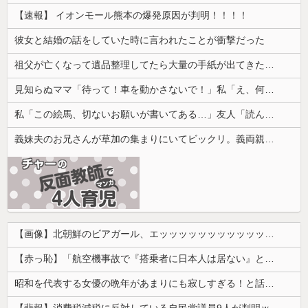
【速報】 イオンモール熊本の爆発原因が判明！！！！
彼女と結婚の話をしていた時に言われたことが衝撃だった
祖父が亡くなって遺品整理してたら大量の手紙が出てきた。全部同じ女性で祖父と恋愛関係だったっぽい
見知らぬママ「待って！車を動かさないで！」私「え、何があったの！？」→慌てて降りると園長先生が激怒していて…
私「この絵馬、切ないお願いが書いてある…」友人「読んでみて」→有名神社で見つけた願い事の内容に、思わず神様も困るだろうと思ってしまい…
義妹夫のお兄さんが草加の集まりにいてビックリ。義両親は新興宗教大嫌いな人たちなのに...
【画像】北朝鮮のビアガール、エッッッッッッッッッッッッッッッッッ！
【赤っ恥】「航空機事故で『搭乗者に日本人は居ない』という発表は嫌い。人間として同じ価値だと思う」→ツッコミ殺到も「自分が気に入らないと思った」と...
昭和を代表する女優の晩年があまりにも寂しすぎる！と話題に、自身の子供を餓死する寸前までネグレクトした挙句……
【悲報】消費税減税に反対している自民党議員9人が判明ｗｗｗｗｗｗ