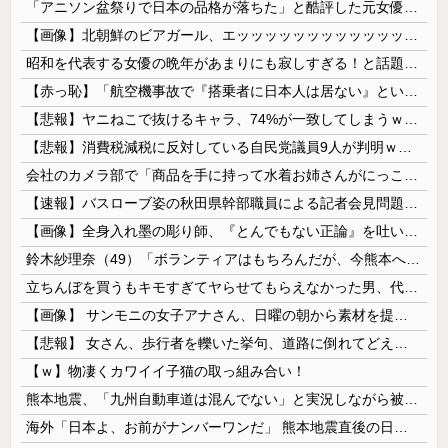
「アニソン盆祭りで日本の品格が落ちた」と酷評した元女優、「あんたが品格を語るのかよ！」と総ツッコミを食らってしまい……
【画像】北朝鮮のビアガール、エッッッッッッッッッッッッッッッッッ！
昭和を代表する女優の晩年があまりにも寂しすぎる！と話題に、自身の子供を餓死する寸前までネグレクトした挙句……
【赤っ恥】「航空機事故で『搭乗者に日本人は居ない』という発表は嫌い。人間として同じ価値だと思う」→ツッコミ殺到も「自分が気に入らないと思った」と...
【悲報】ヤニねこで抜けるキャラ、74%が一致してしまうｗｗｗｗｗ
【悲報】消費税減税に反対している自民党議員9人が判明ｗｗｗｗｗｗ
会社のカメラ部で「商品を手に持って水着お姉さんがにっこり」を撮影、だがお姉さんは素人アルバイトで親バレした結果……
【速報】バスローブ姿の秋田県幹部職員による記者会見問題、ラブホテルからの参加だと特定「体調が優れなかったため...」とは何だったのか
【画像】全身入れ墨の彫り師、『とんでもない正論』を吐いて30万再生されてしまうｗｗｗｗｗｗｗ
鈴木紗理奈（49）「ボランティアはもちろんだが、今熊本へ旅行に行くことも支援になる」
立ちんぼを買うもキモすぎてヤらせてもらえなかった男、代わりの足コキでまさかの大量身寸米青ｗｗｗ
【画像】 サンモニの女子アナさん、日曜の朝から素材を提供してしまう
【悲報】 女さん、歩行者を轢いた挙句、道路に倒れてどえらいことになってしまうw w w w w w w
【ｗ】物凄くカワイイ子猫の取っ組み合い！
熊本地震、「九州自動車道は混んでない」と実況しながら被災地へ向かう有名アナなどに批判殺到 全国紙記者「最新の状況をいち早く伝えることは報道機関としての責務」「情報を取り上げることには大きな意義がある」
海外「日本よ、お前がナンバーワンだ」 熊本地震直後の日本の対応のスピードに世界が衝撃