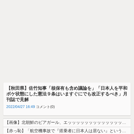
【秋田県】佐竹知事「核保有も含め議論を」「日本人を平和
ボケ状態にした憲法９条はいますぐにでも改正するべき」月
刊誌で見解
2022/04/27 16:49
コメント(0)
【画像】北朝鮮のビアガール、エッッッッッッッッッッッッッッッッッ！
【赤っ恥】「航空機事故で『搭乗者に日本人は居ない』という発表は嫌い。人...