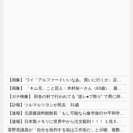
【画像】 ワイ「アルファードいいなあ。買いに行くか」店員「ほいっ見積もりな！」ワイ「金額おかしくね？」←お前らもそう思うよな？？？？？
【画像】 「キム兄」こと芸人・木村祐一さん（63歳）、最新の松本人志さんとのツーショットが完全に別人だとネット騒然！ 「マジで誰かわからん」...
【ガチ映像】 田舎の村で行われてる ”逆レ●プ祭り” で男に跨って無理矢理チ●コを挿入する女の動画がエ□すぎる…
【訃報】ツルマルツヨシが死去 31歳
【速報】元原爆資料館館長「もし可能なら修学旅行や平和学習の小学生に炎天下で腐敗した遺体の臭いを再現し嗅がせたい」
【速報】日本製メモリに世界中から注文殺到！！！ １兆５０００億円で工場増築へ
某野党議員が「自分を批判する垢は工作垢だ」と示唆、複数の一般人アカウントを晒し上げにしてしまい……