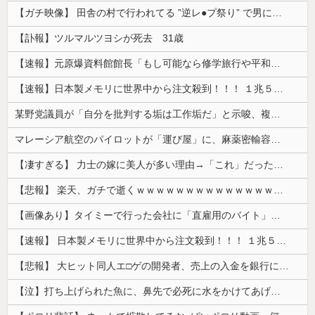
【ガチ映像】 田舎の村で行われてる ”逆レ●プ祭り” で男に跨って無理矢理チ●コを挿入する女の動画がエ□すぎる…
【訃報】ツルマルツヨシが死去 31歳
【速報】元原爆資料館館長「もし可能なら修学旅行や平和学習の小学生に炎天下で腐敗した遺体の臭いを再現し嗅がせたい」
【速報】日本製メモリに世界中から注文殺到！！！ １兆５０００億円で工場増築へ
某野党議員が「自分を批判する垢は工作垢だ」と示唆、複数の一般人アカウントを晒し上げにしてしまい……
マレーシア航空のパイロットが「運び屋」に、麻薬密輸容疑で拘束…最高刑は死刑！
【凄すぎる】 力士の嫁に美人が多い理由→「これ」だったｗｗｗｗｗｗｗ
【悲報】 楽天、ガチで逝くｗｗｗｗｗｗｗｗｗｗｗｗｗｗｗｗｗｗｗｗ
【画像あり】タイミーで行った会社に「直雇用のバイト」で行った結果ｗｗｗｗｗ
【速報】 日本製メモリに世界中から注文殺到！！！ １兆５０００億円で工場増築へ
【悲報】 大ヒット同人エ□ゲの開発者、売上の入金を銀行に拒否され受け取れず、多額の納税義務だけが残る
【泣】打ち上げられた魚に、鼻先で必死に水をかけてあげる犬が話題