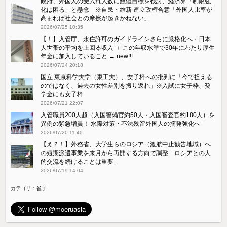
政府、外国人の受入れ人数に数値目標を検討、経済界「制限強
化は困る」と懸念 ※自民・維新 連立政権合意「外国人比率が
高まれば社会との摩擦が起きかねない」
2026/07/25 10:35
【！】入管庁、永住許可のガイドラインさらに厳格化へ・日本
人世帯の平均を上回る収入 ＋ この年収水準で30年にわたり厚生
年金に加入していること ← new!!!
2026/07/24 20:18
国立 東京科学大学（東工大）、女子枠への批判に「今で捉える
のではなく、過去の女性差別を振り返れ」※入試に女子枠、奨
学金にも女子枠
2026/07/21 22:07
入管職員200人超（入国警備官約50人・入国審査官約180人）を
異例の緊急増員！ 水際対策・不法残留外国人の摘発強化へ
2026/07/20 11:40
【え？！】外務省、大学生らのロシア（渡航中止勧告地域）へ
の短期派遣事業を来月から再開する方向で調整「ロシアとの人
的交流を続けることは重要」
2026/07/19 14:04
カテゴリ：
省庁