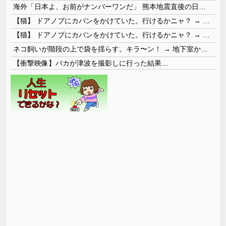
海外「日本よ、お前がナンバーワンだ」 熊本地震直後の日本の対応のスピードに世界が衝撃
【猫】 ドアノブにカバンをかけていた。行けるかニャ？ → 猫はこうなります…
【猫】 ドアノブにカバンをかけていた。行けるかニャ？ → 猫はこうなります…
ネコ飼いが階段の上で袋を揺らす。キラ〜ン！ → 地下室からヤツが現れる…
【衝撃映像】バカが津波を撮影しに行った結果…