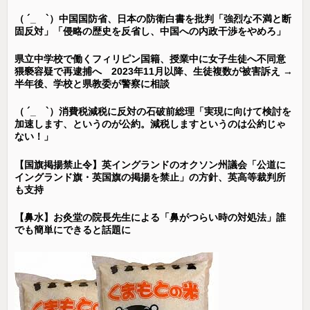
（ ´_ゝ`）中国国防省、日本の防衛白書を批判「強烈な不満と断
固反対」「侵略の歴史を反省し、中国への内政干渉をやめろ」
県立中学校で働くフィリピン国籍、授業中に女子生徒へ不同意
猥褻容疑で再逮捕へ 2023年11月以降、生徒複数が被害訴え →
半年後、学校と県教委が警察に相談
（ ´_ゝ`）消費税減税に反対の石破前総理「実現に向けて検討を
加速します、というのが公約。減税しますというのは公約じゃ
ない！」
【国旗掲揚禁止令】英イングランドのオクソン州議会「公道に
イングランド旗・英国旗の掲揚を禁止」の方針、英高等裁判所
も支持
【鼻水】お灸堂の院長先生による「鼻がつらい時の対処法」誰
でも簡単にできると話題に