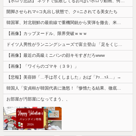
【ポロリ悲話】 ネットで拡散してるお○ぱいポロリ動画、何故か叩かれる・・・
開脚させられマ○コ丸出し状態で、ク○ニされてる美女たち
韓国軍、対北朝鮮の最前線で重機関銃から実弾を撤去、米韓合同演習では米軍の無人機を「北朝鮮の侵入だ！」と迎撃一歩手前まで……ゆるんでるなぁ
【画像】カップヌードル、限界突破ｗｗｗ
ドイツ人男性がランニングシューズで富士登山 「足をくじいて動けない」
【画像】最近の高級ミニバンの顔キモすぎだろwww
【画像】「ワイらのゴマキ（３９）」
【悲報】美容師「…手は尽くしました」おば「ｱｯ…ｯｽ…」→
韓国人「安貞桓が韓国代表に激怒！『惨憺たる結果、徹底的な刷新が必要だ』と監督や協会を痛烈批判」
お部屋が汚部屋になってまう、、