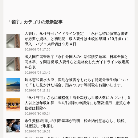
「省庁」カテゴリの最新記事
入管庁、永住許可ガイドライン改定 「永住は特に慎重な審査
が必要な資格」と初明記 収入要件は比較的早期（10月頃）に
導入 パブコメ締切は９月４日
2026/08/04 17:55
出入国在留管理庁『永住外国人の生活保護受給率、日本全体と
同水準』を問題視 収入要件など厳格化したガイドライン改定案
を公表
2026/08/04 13:45
鈴木憲和農水大臣、深刻な被害をもたらす特定外来生物につい
て「もし見かけた場合、踏みつぶす等捕殺をお願いします」
2026/08/04 11:21
『永住許可』さらに厳格化！海外親族も世帯人数にカウント、5
人以上は年収加算 ※4月以降の申請分にも遡及適用 悪質な永
住者は排除へ
2026/07/30 05:24
永住資格取消しの判断基準が判明 税金納付意思なし、脱税、
財産隠しで取消し
2026/07/26 19:52