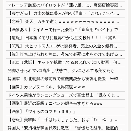
マレーシア航空のパイロットが「運び屋」に、麻薬密輸容疑で拘束…最高刑は死刑！
【凄すぎる】 力士の嫁に美人が多い理由→「これ」だったｗｗｗｗｗｗｗ
【悲報】 楽天、ガチで逝くｗｗｗｗｗｗｗｗｗｗｗｗｗｗｗｗｗｗｗｗ
【画像あり】タイミーで行った会社に「直雇用のバイト」で行った結果ｗｗｗｗｗ
【速報】 日本製メモリに世界中から注文殺到！！！ １兆５０００億円で工場増築へ
【悲報】 大ヒット同人エ□ゲの開発者、売上の入金を銀行に拒否され受け取れず、多額の納税義務だけが残る
【泣】打ち上げられた魚に、鼻先で必死に水をかけてあげる犬が話題
【ポロリ悲話】 ネットで拡散してるお○ぱいポロリ動画、何故か叩かれる・・・
開脚させられマ○コ丸出し状態で、ク○ニされてる美女たち
韓国軍、対北朝鮮の最前線で重機関銃から実弾を撤去、米韓合同演習では米軍の無人機を「北朝鮮の侵入だ！」と迎撃一歩手前まで……ゆるんでるなぁ
【画像】カップヌードル、限界突破ｗｗｗ
ドイツ人男性がランニングシューズで富士登山 「足をくじいて動けない」
【画像】最近の高級ミニバンの顔キモすぎだろwww
【画像】「ワイらのゴマキ（３９）」
【悲報】美容師「…手は尽くしました」おば「ｱｯ…ｯｽ…」→
韓国人「安貞桓が韓国代表に激怒！『惨憺たる結果、徹底的な刷新が必要だ』と監督や協会を痛烈批判」