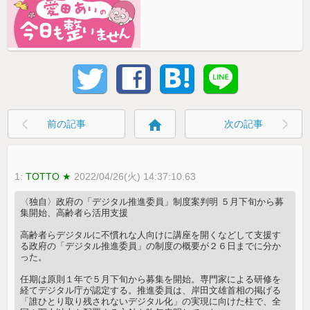
home
前の記事
次の記事
1:
TOTTO ★
2022/04/26(火) 14:37:10.63
〈独自〉政府の「デジタル推進委員」制度案判明 ５月下旬から募
集開始、高齢者ら活用支援
高齢者らデジタルに不慣れな人向けに講座を開くなどして支援す
る政府の「デジタル推進委員」の制度の概要が２６日までに分か
った。
任期は原則１年で５月下旬から募集を開始。専門家による研修を
経てデジタル庁が認定する。推進委員は、岸田文雄首相の掲げる
「誰ひとり取り残されないデジタル化」の実現に向けた柱で、全