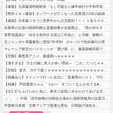
【速報】元原爆資料館館長「もし可能なら修学旅行や平和学習の小学生に炎天...
【熊本イオン爆発】オンワードが亡くなった従業員の3名の経緯を説明
【速報】日本製メモリに世界中から注文殺到！！！ １兆５０００億円で工場...
兵庫県の左派の既得利権を斎藤知事が全面廃止、「県が何をするねん？」と存...
某野党議員が「自分を批判する垢は工作垢だ」と示唆、複数の一般人アカウン...
元ジャンポケ斉藤被告に懲役7年求刑 ロケバスで性的暴行の罪
マレーシア航空のパイロットが「運び屋」に、麻薬密輸容疑で拘束…最高刑は...
【悲報】露悪系アニメ、最盛期へｗｗｗｗｗ
【凄すぎる】 力士の嫁に美人が多い理由→「これ」だったｗｗｗｗｗｗｗ
【悲報】 楽天、ガチで逝くｗｗｗｗｗｗｗｗｗｗｗｗｗｗｗｗｗｗｗｗ
【画像あり】タイミーで行った会社に「直雇用のバイト」で行った結果ｗｗｗ...
【画像】 芦田愛菜ちゃん「うわー、すごい！なんか出てる♥」
【泣】打ち上げられた魚に、鼻先で必死に水をかけてあげる犬が話題
（ ´_ゝ`）中国「高市政権が法制化を進めた国家情報局の設置日が7月3...
中曽根元首相「北東アジアで急激な変化 日韓協力強化を」