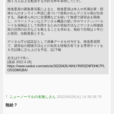
国１万人以上を配置する方針を昨年表明していた。
推進委員の募集要項案によると、推進委員は本人や所属企業・団
体からのオンライン申請に基づいて牧島かれんデジタル相が任命
する。高齢者ら向けに交通費などを除いて無償で講習会を開催
し、スマートフォンなどデジタル機器の使い方やマイナンバーカ
ードを保険証として利用するための登録方法などデジタル関連政
策の活用の仕方などを教えることを求める。無給で任期は１年だ
が原則、自動更新とする。
デジタル庁が認定証として画像データを付与する。推進委員間
で、講習会の開催方法などの知見を情報共有できる専用サイトを
６月以降に立ち上げる予定。(以下略
全文はﾘﾝｸ先へ
[産経 2022.4.26]
https://www.sankei.com/article/20220426-NIHLYRIR3ZNPDHK7PL
OSSDMGBA/
7:
ニューノーマルの名無しさん
2022/04/26(火) 14:38:28.79
無給？