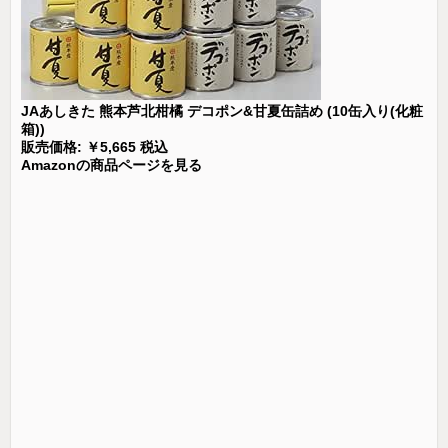
JAあしきた 熊本芦北柑橘 デコポン&甘夏缶詰め (10缶入り(化粧
箱))
販売価格: ￥5,665 税込
Amazonの商品ページを見る