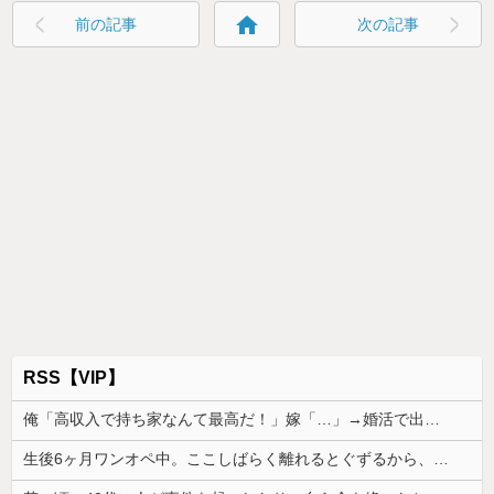
home
前の記事
次の記事
RSS【VIP】
俺「高収入で持ち家なんて最高だ！」嫁「…」→婚活で出会った理想の相手と結婚した後、思わぬ現実を知り…
生後6ヶ月ワンオペ中。ここしばらく離れるとぐずるから、自分のご飯が作れず...