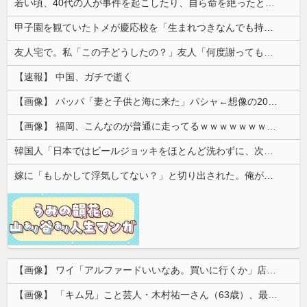
若い頃、40代の人が事件を起こしたり、自ら命を絶ったと聞くたびに「親世代にもなって何してんだ」と思ってた
甲子園を観ていたトメが慶応校を「生まれつきなんでも持ってて狡い、勝ち星は田舎の貧乏人に譲れ」と罵倒した
友人宅で。私「この子どうしたの？」友人「何度謝っても許してくれないの…」→猫が激しく怒り続ける理由を聞いて驚き…
【速報】 中国、ガチで逝く
【画像】 パッパ「妻と子供と海に来た」パシャ←想像の200倍は神々しくて草
【画像】 福岡、こんなのが普通に走ってるｗｗｗｗｗｗｗｗｗｗｗｗｗｗｗｗｗｗｗｗｗｗｗｗｗｗｗｗｗｗｗｗｗｗｗｗｗｗｗｗ
韓国人「日本ではビールジョッキをほとんど洗わずに、次の客に出すんだ！ これが証拠の映像だ!!」……あー、なるほどですねー。韓国には「アレ」がな...
嫁に「もしかして浮気してない？」と切り出された。俺が「おまえと違って浮気なんかするほど今の生活に不満なんてないし。」と言った途端に嫁が泣...
【画像】 ワイ「アルファードいいなあ。買いに行くか」店員「ほいっ見積もりな！」ワイ「金額おかしくね？」←お前らもそう思うよな？？？？？
【画像】 「キム兄」こと芸人・木村祐一さん（63歳）、最新の松本人志さんとのツーショットが完全に別人だとネット騒然！ 「マジで誰かわからん」...