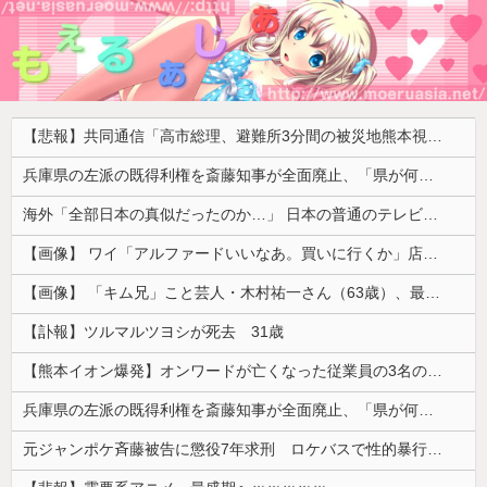
【悲報】共同通信「高市総理、避難所3分間の被災地熊本視察動画に批判！」 → 内閣報道官「避難所視察は51分間！大変な状況の中で、1時間近く受け入れていただき、感謝！」
兵庫県の左派の既得利権を斎藤知事が全面廃止、「県が何をするねん？」と存在意義そのものが不明で……
海外「全部日本の真似だったのか…」 日本の普通のテレビ番組が最新SNSの数十年先を行っていたと話題に
【画像】 ワイ「アルファードいいなあ。買いに行くか」店員「ほいっ見積もりな！」ワイ「金額おかしくね？」←お前らもそう思うよな？？？？？
【画像】 「キム兄」こと芸人・木村祐一さん（63歳）、最新の松本人志さんとのツーショットが完全に別人だとネット騒然！ 「マジで誰かわからん」...
【訃報】ツルマルツヨシが死去 31歳
【熊本イオン爆発】オンワードが亡くなった従業員の3名の経緯を説明
兵庫県の左派の既得利権を斎藤知事が全面廃止、「県が何をするねん？」と存在意義そのものが不明で……
元ジャンポケ斉藤被告に懲役7年求刑 ロケバスで性的暴行の罪