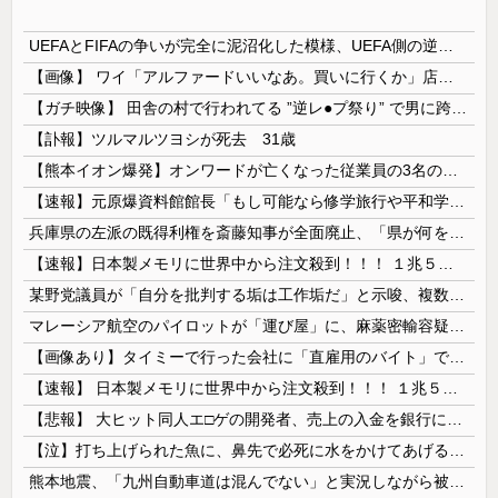
UEFAとFIFAの争いが完全に泥沼化した模様、UEFA側の逆転敗北すらあり得るような情勢に……
【画像】 ワイ「アルファードいいなあ。買いに行くか」店員「ほいっ見積もりな！」ワイ「金額おかしくね？」←お前らもそう思うよな？？？？？
【ガチ映像】 田舎の村で行われてる ”逆レ●プ祭り” で男に跨って無理矢理チ●コを挿入する女の動画がエ□すぎる…
【訃報】ツルマルツヨシが死去 31歳
【熊本イオン爆発】オンワードが亡くなった従業員の3名の経緯を説明
【速報】元原爆資料館館長「もし可能なら修学旅行や平和学習の小学生に炎天下で腐敗した遺体の臭いを再現し嗅がせたい」
兵庫県の左派の既得利権を斎藤知事が全面廃止、「県が何をするねん？」と存在意義そのものが不明で……
【速報】日本製メモリに世界中から注文殺到！！！ １兆５０００億円で工場増築へ
某野党議員が「自分を批判する垢は工作垢だ」と示唆、複数の一般人アカウントを晒し上げにしてしまい……
マレーシア航空のパイロットが「運び屋」に、麻薬密輸容疑で拘束…最高刑は死刑！
【画像あり】タイミーで行った会社に「直雇用のバイト」で行った結果ｗｗｗｗｗ
【速報】 日本製メモリに世界中から注文殺到！！！ １兆５０００億円で工場増築へ
【悲報】 大ヒット同人エ□ゲの開発者、売上の入金を銀行に拒否され受け取れず、多額の納税義務だけが残る
【泣】打ち上げられた魚に、鼻先で必死に水をかけてあげる犬が話題
熊本地震、「九州自動車道は混んでない」と実況しながら被災地へ向かう有名アナなどに批判殺到 全国紙記者「最新の状況をいち早く伝えることは報道機関としての責務」「情報を取り上げることには大きな意義がある」