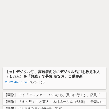
【ｗ】デジタル庁、高齢者向けにデジタル活用を教える人
（１万人）を「無給」で募集 ※なお、自動更新
2022/04/26 15:43
コメント(0)
【画像】 ワイ「アルファードいいなあ。買いに行くか」店員「ほいっ見積も...
【画像】 「キム兄」こと芸人・木村祐一さん（63歳）、最新の松本人志さ...
【訃報】ツルマルツヨシが死去 31歳