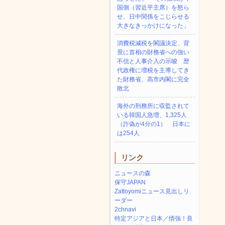
国側（習近平主席）を怒ら
せ、日中関係をこじらせる
大きなきっかけになった」
消費税減税を閣議決定、背
景に首相の財務省への強い
不信と人事介入の示唆 歴
代政権に増税を主導してき
た財務省、高市内閣に完全
敗北
海外の刑務所に収監されて
いる韓国人急増、1,325人
（詐偽が4分の1） 日本に
は254人
リンク
ニュースの森
保守JAPAN
Zattoyomiニュース見出しリ
ーダー
2chnavi
特定アジアと日本／情強！良