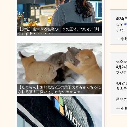
4/24
る？
【悲報】楽すぎる在宅ワークの正体、ついに『判
した
明』する・・・・・・
— 小野寺
☆☆☆
4月24
フジテ
4月24
【たまらん】無邪気な2匹の柴子犬ともみくちゃに
ＢＳテ
される猫！可愛いさしかないｗｗｗｗ
是非ご
— 小