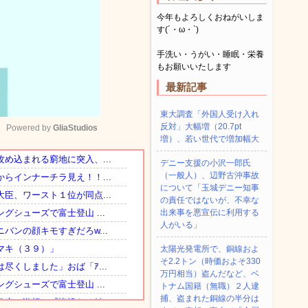
今年もよろしくおねがいしま
す(´・ω・`)
手洗い・うがい・睡眠・栄養
もお願いいたします
最新記事
東大調査「外国人受け入れ
反対」大幅増（20.7pt
Powered by 
GliaStudios
増）、若い世代で増加幅大
デニー支援の小沢一郎氏
Mute
（一般人）、辺野古沖事故
について「玉城デニー知事
の責任ではないが、不幸な
出来事を悪宣伝に利用する
人がいる」
太陽光発電所で、銅線およ
そ2.2トン（時価およそ330
万円相当）盗んだなど、ベ
トナム国籍（無職）２人逮
捕、盗まれた銅線の半分は