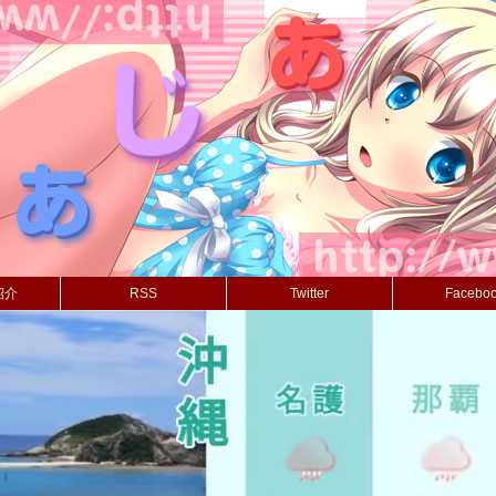
紹介
RSS
Twitter
Facebo