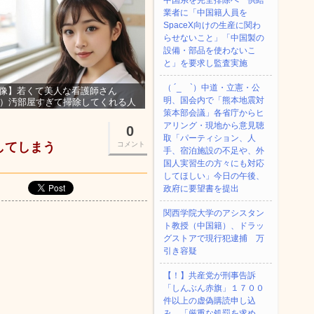
中国系を完全排除へ 供給
業者に「中国籍人員を
SpaceX向けの生産に関わ
らせないこと」「中国製の
設備・部品を使わないこ
と」を要求し監査実施
（ ´_ゝ`）中道・立憲・公
像】若くて美人な看護師さん
明、国会内で「熊本地震対
3）汚部屋すぎて掃除してくれる人
集ｗｗｗ
策本部会議」各省庁からヒ
アリング・現地から意見聴
0
取「パーティション、人
してしまう
コメント
手、宿泊施設の不足や、外
国人実習生の方々にも対応
してほしい」今日の午後、
政府に要望書を提出
関西学院大学のアシスタン
ト教授（中国籍）、ドラッ
グストアで現行犯逮捕 万
引き容疑
【！】共産党が刑事告訴
「しんぶん赤旗」１７００
件以上の虚偽購読申し込
み 「厳重な処罰を求め