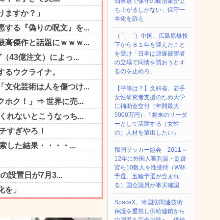
知事選で保守の政治家が立
ち上がるしかない」保守一
本化を訴え
（ ´_ゝ`）中国、広島原爆投
下から８１年を迎えたこと
を受け「日本は原爆被害者
の立場で同情を買おうとす
るのを止めろ」
【平等は？】文科省、若手
女性研究者支援のため大学
に補助金交付（年間最大
5000万円）「将来のリーダ
ーとして活躍する（女性
の）人材を輩出したい」
韓国サッカー協会 2011～
12年に外国人審判員・監督
官ら10数人を性接待（W杯
予選、五輪予選が含まれ
る）国会議員が事実確認
SpaceX、米国防関連技術
保護を重視し供給連鎖から