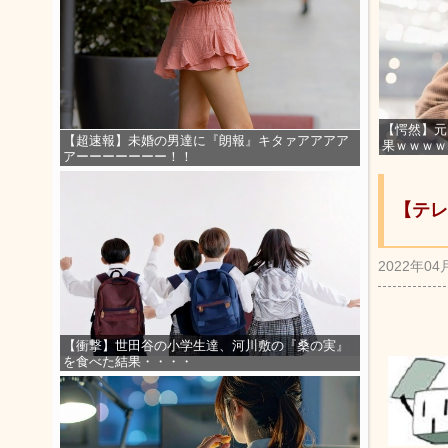
【愕然】元
【超速報】未婚の男達に『朗報』キタァアアアア
果ｗｗｗｗ
アーーーーーーー！！
【テレ
2022年04
【衝撃】世田谷の小学生達、河川敷の『桑の実』
を食べた結果・・・・