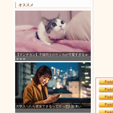
オススメ
【マンチカン】子猫同士のケンカが可愛すぎるｗ
ｗｗｗ
大学入ったら彼女できるって言ってた奴来い