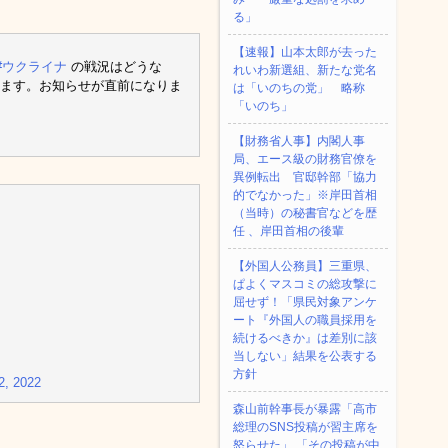
る」
【速報】山本太郎が去った
#ウクライナ
の戦況はどうな
れいわ新選組、新たな党名
します。お知らせが直前になりま
は「いのちの党」 略称
「いのち」
【財務省人事】内閣人事
局、エース級の財務官僚を
異例転出 官邸幹部「協力
的でなかった」※岸田首相
（当時）の秘書官などを歴
任 、岸田首相の後輩
【外国人公務員】三重県、
ぱよくマスコミの総攻撃に
屈せず！「県民対象アンケ
ート『外国人の職員採用を
続けるべきか』は差別に該
当しない」結果を公表する
方針
22, 2022
森山前幹事長が暴露「高市
総理のSNS投稿が習主席を
怒らせた」 「その投稿が中