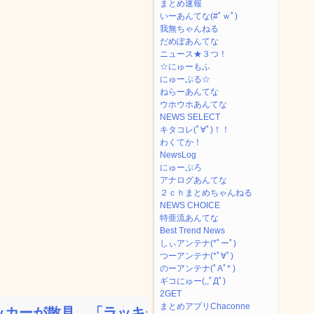
まとめ速報
いーあんてな(#ﾟｗﾟ)
我無ちゃんねる
だめぽあんてな
ニュース★３つ！
☆にゅーもふ
にゅーぷる☆
ねらーあんてな
ウホウホあんてな
NEWS SELECT
キタコレ(ﾟ∀ﾟ)！！
わくてか！
NewsLog
にゅーぷろ
アナログあんてな
２ｃｈまとめちゃんねる
NEWS CHOICE
特亜流あんてな
Best Trend News
しぃアンテナ(*ﾟーﾟ)
つーアンテナ(*ﾟ∀ﾟ)
のーアンテナ(ﾟAﾟ* )
ギコにゅー(,,ﾟДﾟ)
2GET
まとめアプリChaconne
カーが散見、「ラッキー」...