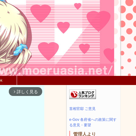
ok
詳しく見る
arrow_forward_ios
首相官邸 ご意見
e-Gov 各府省への政策に関す
る意見・要望
管理人より