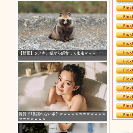
【動画】タヌキ、猫から餌奪って逃走ｗｗｗ
賃貸で1番譲れない条件ｗｗｗｗｗｗｗｗｗｗｗｗ
ｗｗｗｗｗｗｗ