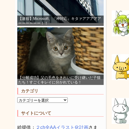
【速報】Microsoft、『神対応』キタァアアアアア
ーーーーーー！！
【分離成功】父の毛色をきれいに受け継いだ子猫
たち！すごくキレイに分かれている！
カテゴリ
サイトについて
絵提供：
２ch全AAイラスト化計画
さま