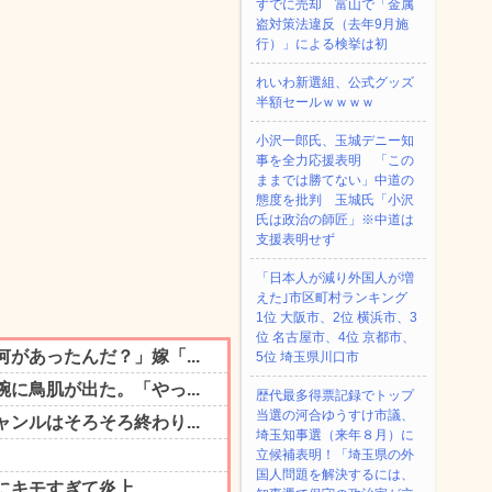
すでに売却 富山で「金属
盗対策法違反（去年9月施
行）」による検挙は初
れいわ新選組、公式グッズ
半額セールｗｗｗｗ
小沢一郎氏、玉城デニー知
事を全力応援表明 「この
ままでは勝てない」中道の
態度を批判 玉城氏「小沢
氏は政治の師匠」※中道は
支援表明せず
「日本人が減り外国人が増
えた｣市区町村ランキング
1位 大阪市、2位 横浜市、3
位 名古屋市、4位 京都市、
5位 埼玉県川口市
歴代最多得票記録でトップ
当選の河合ゆうすけ市議、
埼玉知事選（来年８月）に
立候補表明！「埼玉県の外
国人問題を解決するには、