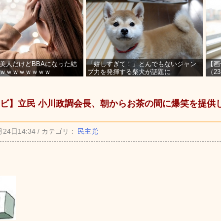
美人だけどBBAになった結
「嬉しすぎて！」とんでもないジャン
【画
ｗｗｗｗｗｗｗｗ
プ力を発揮する柴犬が話題に
（2
を募
ビ】立民 小川政調会長、朝からお茶の間に爆笑を提供
月24日14:34 / カテゴリ：
民主党