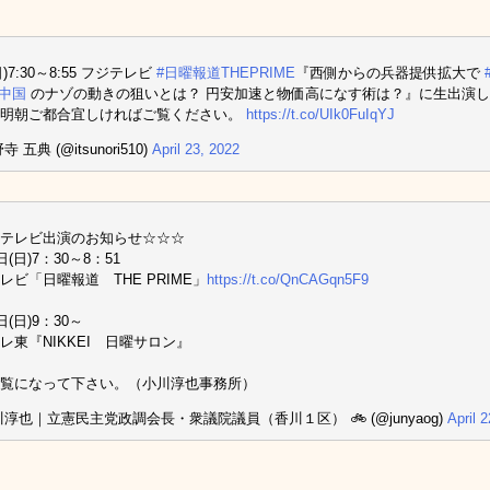
(日)7:30～8:55 フジテレビ
#日曜報道THEPRIME
『西側からの兵器提供拡大で
#中国
のナゾの動きの狙いとは？ 円安加速と物価高になす術は？』に生出演
、明朝ご都合宜しければご覧ください。
https://t.co/UIk0FuIqYJ
 五典 (@itsunori510)
April 23, 2022
テレビ出演のお知らせ☆☆☆
日(日)7：30～8：51
レビ「日曜報道 THE PRIME」
https://t.co/QnCAGqn5F9
日(日)9：30～
レ東『NIKKEI 日曜サロン』
覧になって下さい。（小川淳也事務所）
川淳也｜立憲民主党政調会長・衆議院議員（香川１区） 🚲 (@junyaog)
April 