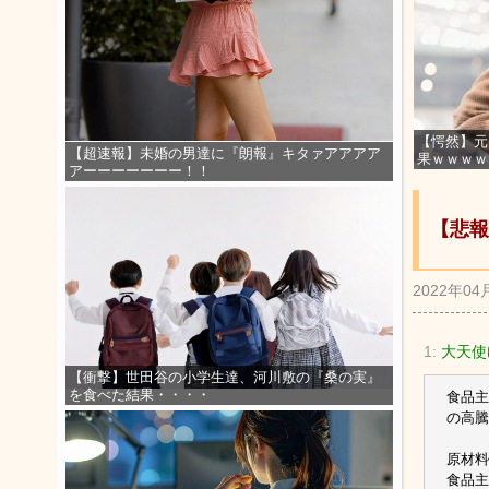
【愕然】元
【超速報】未婚の男達に『朗報』キタァアアアア
果ｗｗｗｗ
アーーーーーーー！！
【悲報
2022年04
1:
大天使ゆ
【衝撃】世田谷の小学生達、河川敷の『桑の実』
を食べた結果・・・・
食品主
の高騰
原材料
食品主