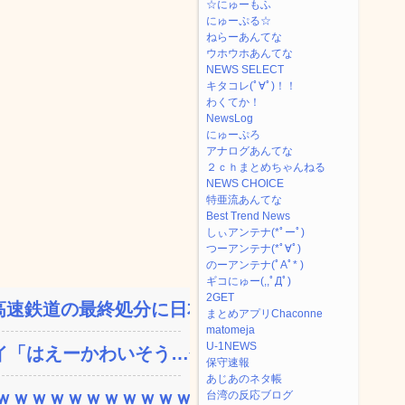
☆にゅーもふ
にゅーぷる☆
ねらーあんてな
ウホウホあんてな
NEWS SELECT
キタコレ(ﾟ∀ﾟ)！！
わくてか！
NewsLog
にゅーぷろ
アナログあんてな
２ｃｈまとめちゃんねる
NEWS CHOICE
特亜流あんてな
Best Trend News
しぃアンテナ(*ﾟーﾟ)
つーアンテナ(*ﾟ∀ﾟ)
のーアンテナ(ﾟAﾟ* )
ギコにゅー(,,ﾟДﾟ)
2GET
速鉄道の最終処分に日本側...
まとめアプリChaconne
matomeja
U-1NEWS
「はえーかわいそう…会...
保守速報
あじあのネタ帳
ｗｗｗｗｗｗｗｗｗｗｗ...
台湾の反応ブログ