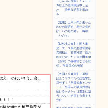
「しんぶん赤旗」１７００
件以上の虚偽購読申し込
み 「厳重な処罰を求め
る」
【速報】山本太郎が去った
れいわ新選組、新たな党名
は「いのちの党」 略称
「いのち」
【財務省人事】内閣人事
局、エース級の財務官僚を
異例転出 官邸幹部「協力
的でなかった」※岸田首相
（当時）の秘書官などを歴
任 、岸田首相の後輩
【外国人公務員】三重県、
ぱよくマスコミの総攻撃に
屈せず！「県民対象アンケ
ート『外国人の職員採用を
続けるべきか』は差別に該
当しない」結果を公表する
方針