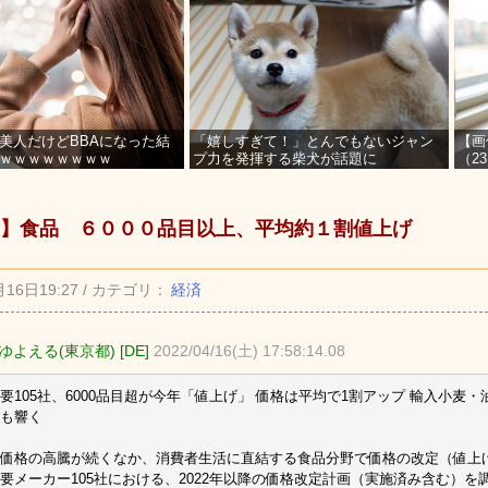
美人だけどBBAになった結
「嬉しすぎて！」とんでもないジャン
【画
ｗｗｗｗｗｗｗｗ
プ力を発揮する柴犬が話題に
（2
を募
】食品 ６０００品目以上、平均約１割値上げ
月16日19:27 / カテゴリ：
経済
よえる(東京都) [DE]
2022/04/16(土) 17:58:14.08
要105社、6000品目超が今年「値上げ」 価格は平均で1割アップ 輸入小麦
も響く
価格の高騰が続くなか、消費者生活に直結する食品分野で価格の改定（値上
要メーカー105社における、2022年以降の価格改定計画（実施済み含む）を