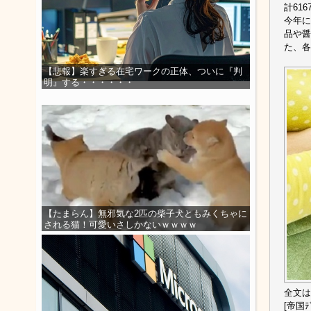
計61
今年に
品や醤
た、各
【悲報】楽すぎる在宅ワークの正体、ついに『判
明』する・・・・・・
【たまらん】無邪気な2匹の柴子犬ともみくちゃに
される猫！可愛いさしかないｗｗｗｗ
全文は
[帝国ﾃﾞ