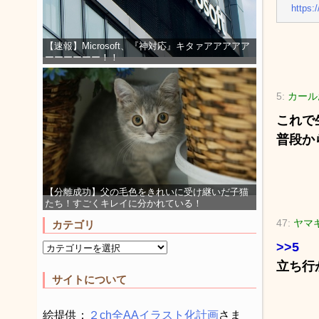
https:
【速報】Microsoft、『神対応』キタァアアアアア
ーーーーーー！！
5:
カールお
これで
普段か
【分離成功】父の毛色をきれいに受け継いだ子猫
たち！すごくキレイに分かれている！
47:
ヤマギ
カテゴリ
>>5
立ち行
サイトについて
絵提供：
２ch全AAイラスト化計画
さま