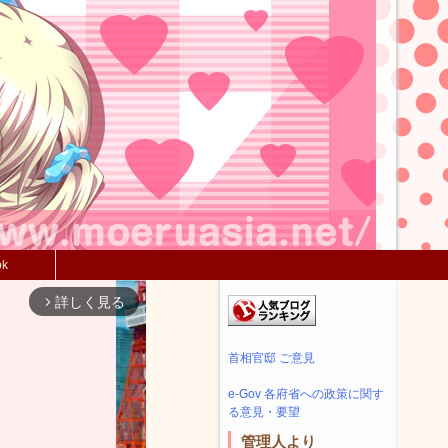
ok
詳しく見る
arrow_forward_ios
首相官邸 ご意見
e-Gov 各府省への政策に関す
る意見・要望
管理人より