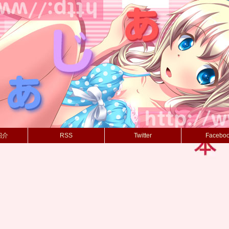
紹介
RSS
Twitter
Facebo