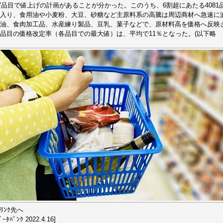
67品目で値上げの計画があることが分かった。このうち、6割超にあたる408
入り、食用油や小麦粉、大豆、砂糖など主原料系の高騰は周辺商材へ急速に
油、食肉加工品、水産練り製品、豆乳、菓子などで、原材料高を価格へ反映
品目の価格改定率（各品目での最大値）は、平均で11％となった。(以下略
ﾘﾝｸ先へ
ｰﾀﾊﾞﾝｸ 2022.4.16]