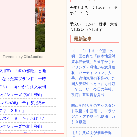
今年もよろしくおねがいしま
す(´・ω・`)
手洗い・うがい・睡眠・栄養
もお願いいたします
最新記事
（ ´_ゝ`）中道・立憲・公
明、国会内で「熊本地震対
Powered by 
GliaStudios
策本部会議」各省庁からヒ
アリング・現地から意見聴
取「パーティション、人
Mute
手、宿泊施設の不足や、外
国人実習生の方々にも対応
してほしい」今日の午後、
政府に要望書を提出
関西学院大学のアシスタン
ト教授（中国籍）、ドラッ
グストアで現行犯逮捕 万
引き容疑
【！】共産党が刑事告訴