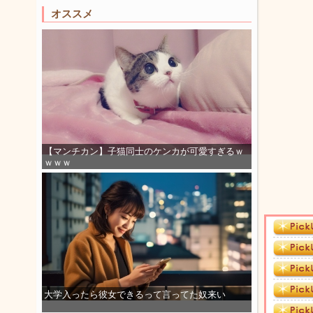
オススメ
【マンチカン】子猫同士のケンカが可愛すぎるｗ
ｗｗｗ
大学入ったら彼女できるって言ってた奴来い