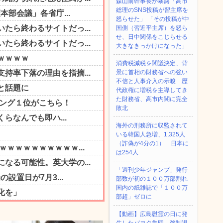
森山前幹事長が暴露「高市
総理のSNS投稿が習主席を
怒らせた」 「その投稿が中
国側（習近平主席）を怒ら
せ、日中関係をこじらせる
大きなきっかけになった」
消費税減税を閣議決定、背
景に首相の財務省への強い
不信と人事介入の示唆 歴
代政権に増税を主導してき
た財務省、高市内閣に完全
敗北
海外の刑務所に収監されて
いる韓国人急増、1,325人
（詐偽が4分の1） 日本に
は254人
「週刊少年ジャンプ」発行
部数が初の１００万部割れ
国内の紙雑誌で「１００万
部超」ゼロに
【動画】広島慰霊の日に発