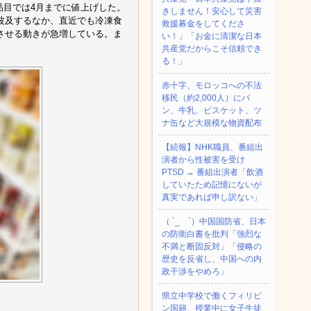
1品目では4月までに値上げした。
きしません！安心して災害
波及するなか、直近でも冷凍食
救援募金をしてくださ
させる動きが急増している。ま
い！」「お金に清潔な日本
共産党だからこそ信頼でき
る！」
赤十字、モロッコへの不法
移民（約2,000人）にパ
ン、牛乳、ビスケット、ツ
ナ缶など大規模な物資配布
【続報】NHK職員、番組出
演者から性被害を受け
PTSD → 番組出演者「飲酒
していたため記憶にないが
真実であれば申し訳ない」
（ ´_ゝ`）中国国防省、日本
の防衛白書を批判「強烈な
不満と断固反対」「侵略の
歴史を反省し、中国への内
政干渉をやめろ」
県立中学校で働くフィリピ
ン国籍、授業中に女子生徒