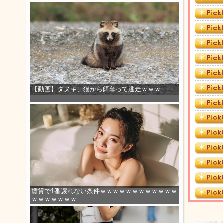
【動画】タヌキ、猫から餌奪って逃走ｗｗｗ
賃貸で1番譲れない条件ｗｗｗｗｗｗｗｗｗｗｗｗ
ｗｗｗｗｗｗｗ