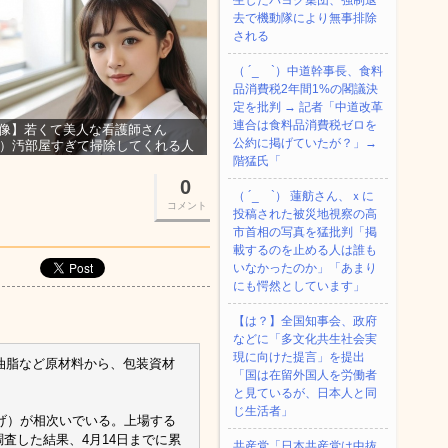
生したパヨク集団、強制退
去で機動隊により無事排除
される
（ ´_ゝ`）中道幹事長、食料
品消費税2年間1%の閣議決
定を批判 → 記者「中道改革
連合は食料品消費税ゼロを
像】若くて美人な看護師さん
公約に掲げていたが？」→
3）汚部屋すぎて掃除してくれる人
集ｗｗｗ
階猛氏「
0
（ ´_ゝ`） 蓮舫さん、ｘに
コメント
投稿された被災地視察の高
市首相の写真を猛批判「掲
載するのを止める人は誰も
いなかったのか」「あまり
にも愕然としています」
【は？】全国知事会、政府
などに「多文化共生社会実
現に向けた提言」を提出
・油脂など原材料から、包装資材
「国は在留外国人を労働者
と見ているが、日本人と同
じ生活者」
げ）が相次いでいる。上場する
調査した結果、4月14日までに累
共産党「日本共産党は中抜