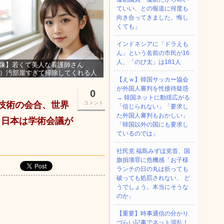
ていい、との報道に何度も
向き合ってきました。悔し
くても」
インドネシアに「ドラえも
ん」という名前の市民が16
人、「のび太」は181人
像】若くて美人な看護師さん
3）汚部屋すぎて掃除してくれる人
【えｗ】韓国サッカー協会
集ｗｗｗ
が外国人審判を性接待疑惑
0
→ 韓国ネットに動揺広がる
技術の会合、世界
コメント
「信じられない」「要求し
た外国人審判もおかしい」
。日本は学術会議が
「韓国以外の国にも要求し
ているのでは」
社民党 福島みずほ党首、国
旗損壊罪に危機感「お子様
ランチの日の丸は折っても
破っても処罰されない、 ど
うでしょう。本当にそうな
のか」
【重要】時事通信の分かり
づらい記事でネット混乱！