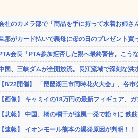
会社のカメラ部で「商品を手に持って水着お姉さん
旦那がカード払いで義母に母の日のプレゼント買って
PTA会長「PTA参加拒否した親へ最終警告。こう
中国、三峡ダムが全開放流。長江流域で深刻な洪
【8/22開催】 「琵琶湖三市同時花火大会」、各市
【画像】 キャミイの18万円の最新フィギュア、ガチ
【悲報】 中国、橋の欄干が強風一発で粉々に 鉄筋ゼ
【速報】 イオンモール熊本の爆発原因が判明！！