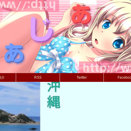
紹介
RSS
Twitter
Facebo