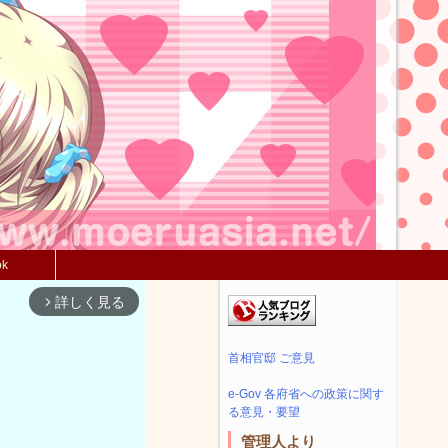
ok
詳しく見る
arrow_forward_ios
首相官邸 ご意見
e-Gov 各府省への政策に関す
る意見・要望
管理人より