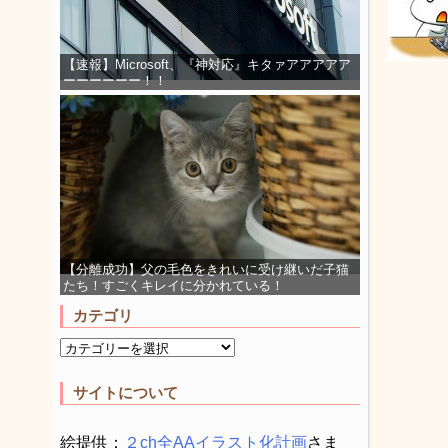
【速報】Microsoft、『神対応』キタァアアアアア
ーーーーーー！！
【分離成功】父の毛色をきれいに受け継いだ子猫
たち！すごくキレイに分かれている！
カテゴリ
サイトについて
絵提供：
２ch全AAイラスト化計画
さま