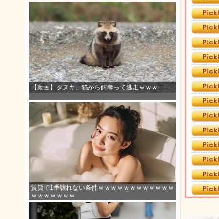
【動画】タヌキ、猫から餌奪って逃走ｗｗｗ
賃貸で1番譲れない条件ｗｗｗｗｗｗｗｗｗｗｗｗ
ｗｗｗｗｗｗｗ