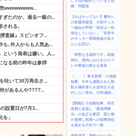
に３兆円動かしていると指
摘・問題視
【今はやってない】審判へ
の性接待疑惑、大韓サッカ
ー協会が声明「現在は一切
発生していない」「世界中
のサッカー界関係者の皆さ
んにお詫び」
「神聖なる場所です」靖国
神社、境内におけるコスプ
レや軍装の禁止を発表
（ ´_ゝ`）東京新聞「小池都
知事、今年も虐殺された朝
鮮人犠牲者らを追悼文を送
付しない意向。10年連続」
【朗報】小池都知事、高市
首相と会談し「墓地埋葬
法」の改正を要請 国と都
が連携し民間への指導強化
を進める方向で一致
蓮舫議員「蓮舫だから叩い