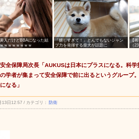
美人だけどBBAになった結
「嬉しすぎて！」とんでもないジャン
【画
ｗｗｗｗｗｗｗｗ
プ力を発揮する柴犬が話題に
（2
を募
安全保障局次長「AUKUSは日本にプラスになる。科学
の学者が集まって安全保障で前に出るというグループ
になる」
月13日12:57 / カテゴリ：
防衛