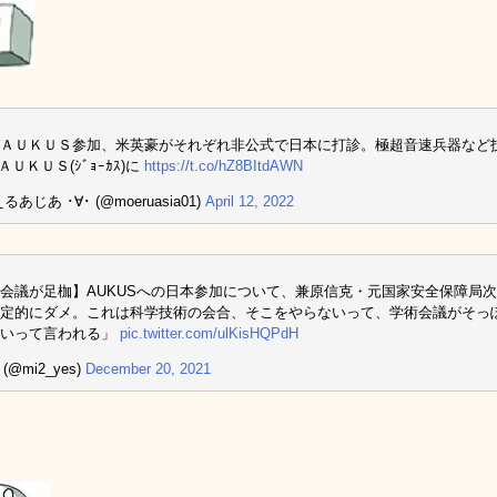
ＡＵＫＵＳ参加、米英豪がそれぞれ非公式で日本に打診。極超音速兵器など技術
ＡＵＫＵＳ(ｼﾞｮｰｶｽ)に
https://t.co/hZ8BItdAWN
るあじあ ･∀･ (@moeruasia01)
April 12, 2022
会議が足枷】AUKUSへの日本参加について、兼原信克・元国家安全保障局
定的にダメ。これは科学技術の会合、そこをやらないって、学術会議がそっ
ないって言われる」
pic.twitter.com/ulKisHQPdH
 (@mi2_yes)
December 20, 2021