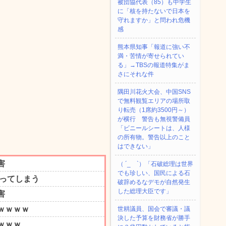
被団協代表（85）も中学生
に「核を持たないで日本を
守れますか」と問われ危機
感
熊本県知事「報道に強い不
満・苦情が寄せられてい
る」→TBSの報道特集がま
さにそれな件
隅田川花火大会、中国SNS
で無料観覧エリアの場所取
り転売（1席約3500円～）
が横行 警告も無視警備員
「ビニールシートは、人様
の所有物。警告以上のこと
はできない」
（ ´_ゝ`）「石破総理は世界
でも珍しい、国民による石
破辞めるなデモが自然発生
した総理大臣です」
世耕議員、国会で審議・議
決した予算を財務省が勝手