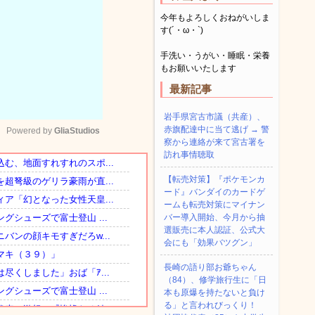
今年もよろしくおねがいしま
す(´・ω・`)
手洗い・うがい・睡眠・栄養
もお願いいたします
最新記事
岩手県宮古市議（共産）、
赤旗配達中に当て逃げ → 警
Powered by 
GliaStudios
察から連絡が来て宮古署を
訪れ事情聴取
Mute
【転売対策】『ポケモンカ
ード』バンダイのカードゲ
ームも転売対策にマイナン
バー導入開始、今月から抽
選販売に本人認証、公式大
会にも「効果バツグン」
長崎の語り部お爺ちゃん
（84）、修学旅行生に「日
本も原爆を持たないと負け
る」と言われびっくり！