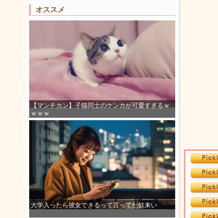
オススメ
【マンチカン】子猫同士のケンカが可愛すぎるｗ
ｗｗｗ
大学入ったら彼女できるって言ってた奴来い