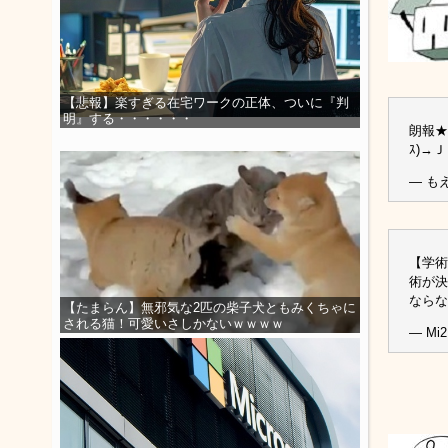
【悲報】楽すぎる在宅ワークの正体、ついに『判
明』する・・・・・・
朗報★
ｽ)→Ｊ
— もえ
【学術
術が決
なら
【たまらん】無邪気な2匹の柴子犬ともみくちゃに
される猫！可愛いさしかないｗｗｗｗ
— Mi2