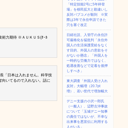
「特定技能2号に5年枠登
場」を移民拡大と勘違いし
反対パブコメが殺到 ※実
際は3年で永住申請できた
穴を塞ぐ改正
日経社説、入管庁の永住許
力期待 ※ＡＵＫＵＳ(ｵｰｶ
可厳格化を猛批判「永住外
国人の生活保護受給をなく
す目的、外国人の意欲をそ
がないか懸念」「外国人を
一時的な労働力ではなく、
処遇改善などで定着を後押
しすべき」
次長「日本は入れません。科学技
ぽ向いてるので入れない。話に
東大調査「外国人受け入れ
反対」大幅増（20.7pt
増）、若い世代で増加幅大
デニー支援の小沢一郎氏
（一般人）、辺野古沖事故
について「玉城デニー知事
の責任ではないが、不幸な
出来事を悪宣伝に利用する
人がいる」