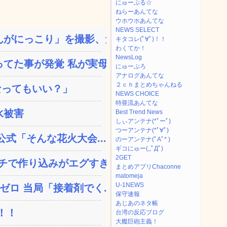
にゅーぷる☆
ねらーあんてな
ウホウホあんてな
NEWS SELECT
がにっこり」を撮影、だが...
キタコレ(ﾟ∀ﾟ)！！
わくてか！
NewsLog
た事が発覚 私が実母に...
にゅーぷろ
アナログあんてな
２ｃｈまとめちゃんねる
なってもいい？」
NEWS CHOICE
特亜流あんてな
水被害
Best Trend News
しぃアンテナ(*ﾟーﾟ)
つーアンテナ(*ﾟ∀ﾟ)
公式「そんな花火大会...
のーアンテナ(ﾟAﾟ* )
ギコにゅー(,,ﾟДﾟ)
2GET
で作り込みがエグすぎ...
まとめアプリChaconne
matomeja
U-1NEWS
ロ 当局「接着剤でく...
保守速報
あじあのネタ帳
！！
台湾の反応ブログ
大艦巨砲主義！