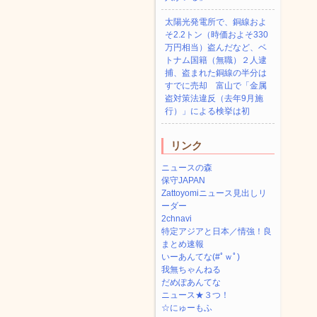
太陽光発電所で、銅線およ
そ2.2トン（時価およそ330
万円相当）盗んだなど、ベ
トナム国籍（無職）２人逮
捕、盗まれた銅線の半分は
すでに売却 富山で「金属
盗対策法違反（去年9月施
行）」による検挙は初
リンク
ニュースの森
保守JAPAN
Zattoyomiニュース見出しリ
ーダー
2chnavi
特定アジアと日本／情強！良
まとめ速報
いーあんてな(#ﾟｗﾟ)
我無ちゃんねる
だめぽあんてな
ニュース★３つ！
☆にゅーもふ