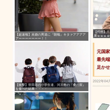
【愕然】元
【超速報】未婚の男達に『朗報』キタァアアアア
果ｗｗｗｗ
アーーーーーーー！！
元国家
最先端
足かせ
2022年04
【衝撃】世田谷の小学生達、河川敷の『桑の実』
を食べた結果・・・・