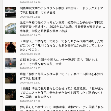
2026/08/07 19:46
関西学院大学のアシスタント教授（中国籍）、ドラッグストア
で現行犯逮捕 万引き容疑
2026/08/06 22:11
県立中学校で働くフィリピン国籍、授業中に女子生徒へ不同意
猥褻容疑で再逮捕へ 2023年11月以降、生徒複数が被害訴え →
半年後、学校と県教委が警察に相談
2026/08/05 19:05
玉川徹氏、刃物を持って向かってきた血まみれ男に発砲した警
官について「死刑にならない犯罪を警察官が死刑にしてしまっ
たということ」
2026/08/05 15:55
京都 有名寺の住職が中国人にマナー違反注意も「消される
よ？」その後なぜか火災、全焼
2026/08/05 03:27
通報「神社に外国人が住み着いている」ネパール国籍を不法残
留で現行犯逮捕
2026/08/04 12:41
【続報】埼玉で独り暮らしの女性（91）遺体遺棄、「腹が減っ
て盗みに入った住宅で居合わせた女性を殺害した」逮捕のベト
ナム国籍、在留資格なし
2026/08/03 22:19
独り暮らしの女性（91）遺体遺棄、逮捕のベトナム国籍「腹が