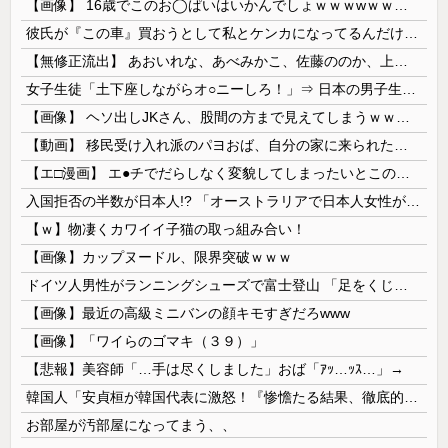
【画像】 16歳でこのお◯ぱいはいかんでしょｗｗｗwｗｗｗｗｗｗｗｗ❤
彼氏が『この車』買おうとして私とケンカになってるんだけどｗｗｗｗｗｗ
【無修正流出】 あおいれな、あべみかこ、佐藤ののか、上川星空、美園和花！人気女優5人のマ●コが高画質で丸見えに！
女子生徒「土下座しながらオ○ニーしろ！」⇒ 日本の男子生徒への性的いじめ動画がエ□すぎる
【画像】 ヘソ出しJKさん、股間の方まで見えてしまうｗｗｗｗｗｗｗｗｗ
【動画】 移民受け入れ派のパヨおば、自分の家に来られたら全力で拒否るｗｗｗｗｗｗｗｗｗｗｗｗ
【エ□漫画】 エ●チでだらしなく変貌してしまったいとこのお姉ちゃんにチン○ン搾り取られちゃうショタ君…！
入国拒否の半数が日本人!? 「オーストラリアで日本人女性が売春」
【ｗ】物凄くカワイイ子猫の取っ組み合い！
【画像】カップヌードル、限界突破ｗｗｗ
ドイツ人男性がランニングシューズで富士登山 「足をくじいて動けない」
【画像】最近の高級ミニバンの顔キモすぎだろwww
【画像】「ワイらのゴマキ（３９）」
【悲報】美容師「…手は尽くしました」おば「ｱｯ…ｯｽ…」→
韓国人「安貞桓が韓国代表に激怒！『惨憺たる結果、徹底的な刷新が必要だ』と監督や協会を痛烈批判」
お部屋が汚部屋になってまう、、