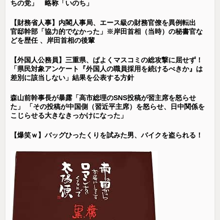
ちの党」 略称「いのち」
【財務省人事】内閣人事局、エース級の財務官僚を異例転出
官邸幹部「協力的でなかった」※岸田首相（当時）の秘書官な
どを歴任 、岸田首相の後輩
【外国人公務員】三重県、ぱよくマスコミの総攻撃に屈せず！
「県民対象アンケート『外国人の職員採用を続けるべきか』は
差別に該当しない」結果を公表する方針
森山前幹事長が暴露「高市総理のSNS投稿が習主席を怒らせ
た」 「その投稿が中国側（習近平主席）を怒らせ、日中関係を
こじらせる大きなきっかけになった」
【爆笑ｗ】バッグひったくりを試みた男、バイクを盗られる！