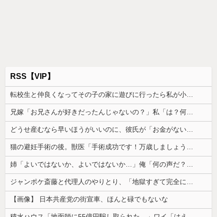
RSS【VIP】
転校生と仲良くなってその子の家に遊びに行ったら私が小さい頃に撮った写真があった
兄嫁「お兄さんが好きだったんじゃないの？」私「は？何の話？」→意味不明な発言の真相が後日明らかになり…
どうせ産むなら早いほうがいいのに、彼氏が「お金がない今は産めない」と言う。じゃあいくら貯めたら出産に踏み切れるの？と聞いたら...
猫の避妊手術の後。獣医「手術成功です！万歳しましょう」私「ばんざーい！」→安心した直後、思わぬ出来事が待っていて…
姉「よいではないか、よいではないか…」俺「何の声だ？」→気になって部屋を開けたら予想外の光景が広がっていて…
ジャンポケ斎藤と代理人のやりとり、「地獄すぎて完全にコントになってる……」と衝撃を受ける人が続出中
【画像】 日本共産党の街宣車、ほんと碌でもないな
積水ハウス「地面師に55億円騙し取られた…」ワイ「はえーかわいそう…会社滅茶苦茶やろなぁ」