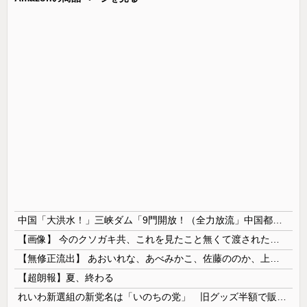
中国「大洪水！」三峡ダム「9門開放！（全力放流」中国都市「三峡沿線の道路水没」中国政府「高速道路封鎖！」中国ダム「緊急放流に合わせて開門（土砂崩れ発生」→
【画像】 今のクソガキ共、これを見たこと無くて渡されたらパニクるらしいｗｗｗｗｗｗｗｗｗｗｗｗｗ
【無修正流出】 あおいれな、あべみかこ、佐藤ののか、上川星空、美園和花！人気女優5人のマ●コが高画質で丸見えに！
【超朗報】夏、終わる
れいわ新選組の新党名は「いのちの党」 旧グッズ半額で販売 どうなる秘書給与疑惑