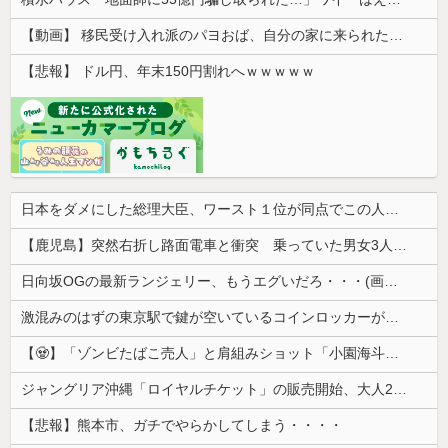
【動画】 移民受け入れ派のパヨおば、自分の家に来られたら全力で拒否るｗｗｗｗｗｗｗｗｗｗｗｗ
【悲報】 ドル円、年末150円割れへｗｗｗｗｗ
日本をダメにした総理大臣、ワースト１位が同点でこの人ｗｗｗｗｗｗ
【鹿児島】突然右折し路面電車と衝突 乗っていた男女3人は車を放置しダッシュで逃走中
日向坂OGの最新ランジェリー、もうエグいだろ・・・(画像どーん)
激混みのはずの東京駅で鍵が空いているコインロッカーが散見、「ラッキー」と思って中を確認してみると……
【🧟】「ゾンビたばこ売人」と肩組みショット「小園海斗」に注がれる“厳しい視線” 「レギュラー剥奪も選択肢のひとつに」
ジャングリア沖縄「ロイヤルチケット」の販売開始、大人29,700円にｗｗｗｗｗｗｗｗｗ
【悲報】熊本市、ガチでやらかしてしまう・・・・