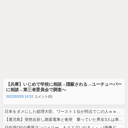
【兵庫】いじめで学校に相談→隠蔽される→ユーチューバー
に相談→第三者委員会で調査へ
2022/03/29 14:52
コメント(0)
日本をダメにした総理大臣、ワースト１位が同点でこの人ｗｗｗｗｗｗ
【鹿児島】突然右折し路面電車と衝突 乗っていた男女3人は車を放置しダッ...
日向坂OGの最新ランジェリー、もうエグいだろ・・・(画像どーん)