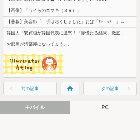
【画像】「ワイらのゴマキ（３９）」
【悲報】美容師「…手は尽くしました」おば「ｱｯ…ｯｽ…」→
韓国人「安貞桓が韓国代表に激怒！『惨憺たる結果、徹底的な刷新が必要だ』と監督や協会を痛烈批判」
お部屋が汚部屋になってまう、、
home
前の記事
次の記事
モバイル
PC