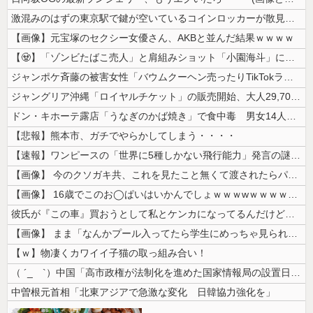
激混みのはずの東京駅で鍵が空いているコインロッカーが散見、「ラッキー」...
【画像】元宝塚のセクシー女優さん、AKBと並んだ結果ｗｗｗｗ
【🧟】「ゾンビたばこ売人」と肩組みショット「小園海斗」に注がれる“厳...
ジャンポケ斉藤の被害女性「バウムクーヘン売ったりTikTokライブして...
ジャングリア沖縄「ロイヤルチケット」の販売開始、大人29,700円にｗ...
ドン・キホーテ露店「うなぎのかば焼き」で食中毒 男女14人が発熱や腹痛...
【悲報】熊本市、ガチでやらかしてしまう・・・・
【速報】ワンピースの「世界に5種しかない飛行能力」発言の謎が解けるww...
【画像】 今のクソガキ共、これを見たこと無くて渡されたらパニクるらしい...
【画像】 16歳でこのお◯ぱいはいかんでしょｗｗｗwｗｗｗｗｗｗｗｗ❤
彼氏が『この車』買おうとして私とケンカになってるんだけどｗｗｗｗｗｗ
【画像】 まま「なんかプール入ってたら学生にめっちゃ見られたw」
【ｗ】物凄くカワイイ子猫の取っ組み合い！
（ ´_ゝ`）中国「高市政権が法制化を進めた国家情報局の設置日が7月3...
中曽根元首相「北東アジアで急激な変化 日韓協力強化を」