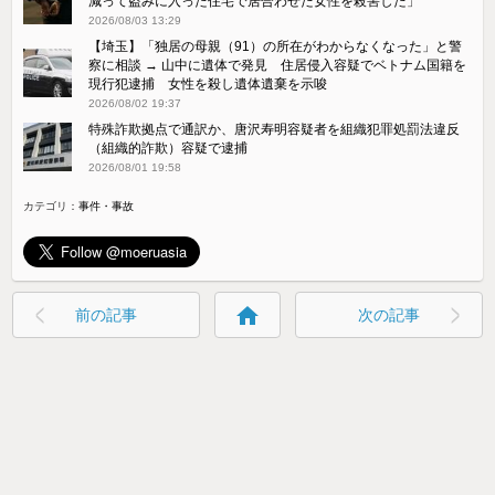
減って盗みに入った住宅で居合わせた女性を殺害した」
2026/08/03 13:29
【埼玉】「独居の母親（91）の所在がわからなくなった」と警
察に相談 → 山中に遺体で発見 住居侵入容疑でベトナム国籍を
現行犯逮捕 女性を殺し遺体遺棄を示唆
2026/08/02 19:37
特殊詐欺拠点で通訳か、唐沢寿明容疑者を組織犯罪処罰法違反
（組織的詐欺）容疑で逮捕
2026/08/01 19:58
カテゴリ：
事件・事故
home
前の記事
次の記事