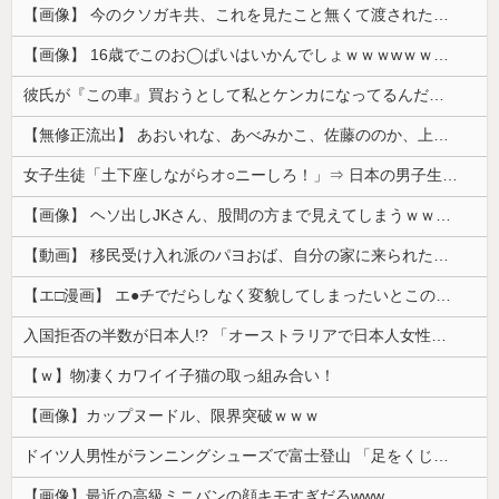
【画像】 今のクソガキ共、これを見たこと無くて渡されたらパニクるらしいｗｗｗｗｗｗｗｗｗｗｗｗｗ
【画像】 16歳でこのお◯ぱいはいかんでしょｗｗｗwｗｗｗｗｗｗｗｗ❤
彼氏が『この車』買おうとして私とケンカになってるんだけどｗｗｗｗｗｗ
【無修正流出】 あおいれな、あべみかこ、佐藤ののか、上川星空、美園和花！人気女優5人のマ●コが高画質で丸見えに！
女子生徒「土下座しながらオ○ニーしろ！」⇒ 日本の男子生徒への性的いじめ動画がエ□すぎる
【画像】 ヘソ出しJKさん、股間の方まで見えてしまうｗｗｗｗｗｗｗｗｗ
【動画】 移民受け入れ派のパヨおば、自分の家に来られたら全力で拒否るｗｗｗｗｗｗｗｗｗｗｗｗ
【エ□漫画】 エ●チでだらしなく変貌してしまったいとこのお姉ちゃんにチン○ン搾り取られちゃうショタ君…！
入国拒否の半数が日本人!? 「オーストラリアで日本人女性が売春」
【ｗ】物凄くカワイイ子猫の取っ組み合い！
【画像】カップヌードル、限界突破ｗｗｗ
ドイツ人男性がランニングシューズで富士登山 「足をくじいて動けない」
【画像】最近の高級ミニバンの顔キモすぎだろwww