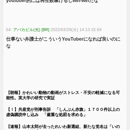
youtuber的には再生数稼げるしwin-winだな
54:
アバカビル(光) [BR]
2022/03/29(火) 14:13:32.69
仕事ない弁護士がこういうYouTuberになれば良いのに
な
【朗報】かわいい動物の動画がストレス・不安の軽減になる可
能性。英大学の研究で実証
【！】共産党が刑事告訴 「しんぶん赤旗」１７００件以上の
虚偽購読申し込み 「厳重な処罰を求める」
【速報】山本太郎が去ったれいわ新選組、新たな党名は「いの