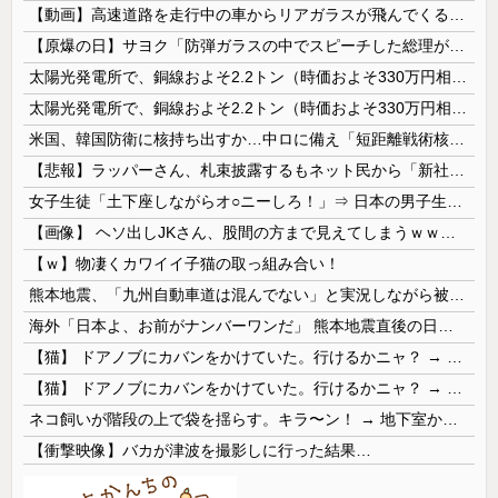
【動画】高速道路を走行中の車からリアガラスが飛んでくる事故(ﾟoﾟ)
【原爆の日】サヨク「防弾ガラスの中でスピーチした総理がこれまでいたんだろうか。オバマ大統領でさえ、防弾ガラスなんてなかった！」→石破茂＆オバマ大...
太陽光発電所で、銅線およそ2.2トン（時価およそ330万円相当）盗んだなど、ベトナム国籍（無職）２人逮捕、盗まれた銅線の半分はすでに売却 富山で...
太陽光発電所で、銅線およそ2.2トン（時価およそ330万円相当）盗んだなど、ベトナム国籍（無職）２人逮捕、盗まれた銅線の半分はすでに売却 富山で...
米国、韓国防衛に核持ち出すか…中ロに備え「短距離戦術核」を検討！
【悲報】ラッパーさん、札束披露するもネット民から「新社会人の初ボーナスくらいしかない」と笑われる
女子生徒「土下座しながらオ○ニーしろ！」⇒ 日本の男子生徒への性的いじめ動画がエ□すぎる
【画像】 ヘソ出しJKさん、股間の方まで見えてしまうｗｗｗｗｗｗｗｗｗ
【ｗ】物凄くカワイイ子猫の取っ組み合い！
熊本地震、「九州自動車道は混んでない」と実況しながら被災地へ向かう有名アナなどに批判殺到 全国紙記者「最新の状況をいち早く伝えることは報道機関としての責務」「情報を取り上げることには大きな意義がある」
海外「日本よ、お前がナンバーワンだ」 熊本地震直後の日本の対応のスピードに世界が衝撃
【猫】 ドアノブにカバンをかけていた。行けるかニャ？ → 猫はこうなります…
【猫】 ドアノブにカバンをかけていた。行けるかニャ？ → 猫はこうなります…
ネコ飼いが階段の上で袋を揺らす。キラ〜ン！ → 地下室からヤツが現れる…
【衝撃映像】バカが津波を撮影しに行った結果…