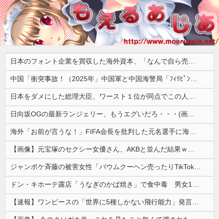
日本のフォント企業を買収した海外資本、「なんで自ら売上ゼロにするようなことするの」とドン引きするような方針転換を……
中国「衝突事故！（2025年」中国軍と中国海警局「ﾌｨﾘﾋﾟﾝ船の追跡中に衝突！（8/11」中国「2人死亡」中国政府「1年間隠蔽」日本「隠蔽された事実報道！（2026年」→
日本をダメにした総理大臣、ワースト１位が同点でこの人ｗｗｗｗｗｗ
日向坂OGの最新ランジェリー、もうエグいだろ・・・(画像どーん)
海外「お前が言うな！」FIFA会長を批判した元名選手に海外から猛反発！（海外の反応）
【画像】元宝塚のセクシー女優さん、AKBと並んだ結果ｗｗｗｗ
ジャンポケ斉藤の被害女性「バウムクーヘン売ったりTikTokライブしててムカついたから示談しなかった」←これ
ドン・キホーテ露店「うなぎのかば焼き」で食中毒 男女14人が発熱や腹痛など訴え…サルモネラ属の菌検出
【速報】ワンピースの「世界に5種しかない飛行能力」発言の謎が解けるww..