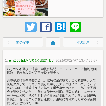
home
前の記事
次の記事
1:
◆mZB81pkM/el0 (茨城県) [EU]
2022/03/29(火) 13:47:53.57
いじめで不登校・退学→学校に疑問→ユーチューバーに相談 動画
拡散、尼崎市教委が第三者委で調査へ
兵庫県尼崎市教育委員会は、尼崎双星高校でいじめ被害を訴えて
長期欠席している男子生徒と退学した女子生徒について、それぞ
れいじめ防止対策推進法に基づく重大事態と認定し、第三者委員
会で調査を始めた。生徒らは学校の対応に疑問を感じ、ユーチュ
ーバーに相談。学校と話し合う動画が拡散されている。白畑優教
育長は「もっと早く学校と連携し、生徒に寄り添った対応が必要
だった」と述べた。(略