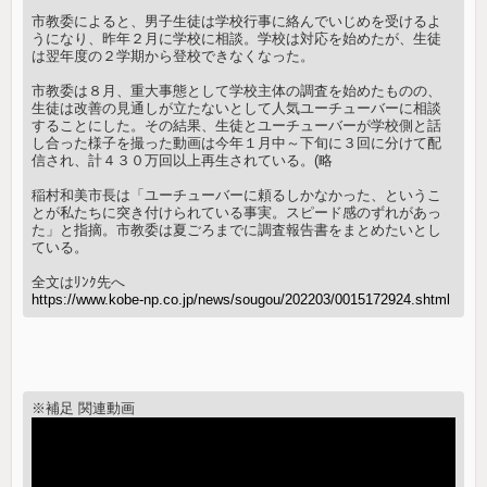
市教委によると、男子生徒は学校行事に絡んでいじめを受けるよ
うになり、昨年２月に学校に相談。学校は対応を始めたが、生徒
は翌年度の２学期から登校できなくなった。
市教委は８月、重大事態として学校主体の調査を始めたものの、
生徒は改善の見通しが立たないとして人気ユーチューバーに相談
することにした。その結果、生徒とユーチューバーが学校側と話
し合った様子を撮った動画は今年１月中～下旬に３回に分けて配
信され、計４３０万回以上再生されている。(略
稲村和美市長は「ユーチューバーに頼るしかなかった、というこ
とが私たちに突き付けられている事実。スピード感のずれがあっ
た」と指摘。市教委は夏ごろまでに調査報告書をまとめたいとし
ている。
全文はﾘﾝｸ先へ
https://www.kobe-np.co.jp/news/sougou/202203/0015172924.shtml
※補足 関連動画