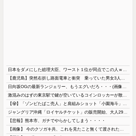
日本をダメにした総理大臣、ワースト１位が同点でこの人ｗｗｗｗｗｗ
【鹿児島】突然右折し路面電車と衝突 乗っていた男女3人は車を放置しダッシュで逃走中
日向坂OGの最新ランジェリー、もうエグいだろ・・・(画像どーん)
激混みのはずの東京駅で鍵が空いているコインロッカーが散見、「ラッキー」と思って中を確認してみると……
【🧟】「ゾンビたばこ売人」と肩組みショット「小園海斗」に注がれる“厳しい視線” 「レギュラー剥奪も選択肢のひとつに」
ジャングリア沖縄「ロイヤルチケット」の販売開始、大人29,700円にｗｗｗｗｗｗｗｗｗ
【悲報】熊本市、ガチでやらかしてしまう・・・・
【画像】 今のクソガキ共、これを見たこと無くて渡されたらパニクるらしいｗｗｗｗｗｗｗｗｗｗｗｗｗ