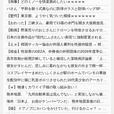
【画像】どのくノ一を快楽責めしたいｗｗｗｗｗ
パさん「平和を願う式典なのに防弾ガラスと防弾バッグSPで囲まれた壇上でスピーチする人が総理大臣」
【驚愕】東京都、ようやく気づいた模様ｗｗｗｗｗｗｗ
【おわった】三峡ダム、豪雨で13基の水門を開き大規模放流開始か 下流の工場地帯に洪水流入で崩壊はじまる
【動画】野菜売りのおじさんにドローンを特攻させるおそロシア。
日本の古典作品が”現代にふさわしい表現”に強制変更される事態が進行中、今の価値観に照らせば……
【えｗ】韓国サッカー協会が外国人審判を性接待疑惑 → 韓国ネットに動揺広がる「信じられない」「要求した外国人審判もおかしい」「韓国以外の国にも要...
【税金】性加害のGEZA、外務省の外郭団体の2026年度準公金事業に選ばれていた…ネット「首相を小馬鹿にしながら公金に群がってたの？」「右手で補...
高市首相が経歴詐称していると確信した某映画評論家、「上級公務員試験に合格とは書いてないんですが…」とツッコミを受けまくり……
彼女がタヒんだ。悲しみに暮れながらも彼女の分まで精一杯生きようと誓った。だが実は生きていた！突撃するとふっくらした顔で大きなお腹を抱えて...
コスプレイヤーまめだいふくさんが駅のホームでパンモロ事故
生配信中に猫に乳首ポロリさせられた10代美少女のアーカイブ、500万再生越えｗｗｗ
【ｗ】物凄くカワイイ子猫の取っ組み合い！
熊本地震、「九州自動車道は混んでない」と実況しながら被災地へ向かう有名アナなどに批判殺到 全国紙記者「最新の状況をいち早く伝えることは報道機関としての責務」「情報を取り上げることには大きな意義がある」
海外「日本よ、お前がナンバーワンだ」 熊本地震直後の日本の対応のスピードに世界が衝撃
【猫】 ドアノブにカバンをかけていた。行けるかニャ？ → 猫はこうなります…