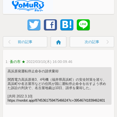
home
前の記事
次の記事
1:
蚤の市 ★
2022/03/10(木) 16:00:09.46
高浜原発運転停止命令の請求棄却
関西電力高浜原発3、4号機（福井県高浜町）の安全対策を巡り、
高浜町や名古屋市などの住民が国に運転停止命令を出すよう求め
た訴訟の判決で、名古屋地裁は10日、請求を棄却した。
[共同 2022.3.10]
https://nordot.app/874536175947546624?c=39546741839462401