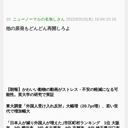
10:
ニューノーマルの名無しさん
2022/03/10(木) 16:04:10.16
他の原発もどんどん再開しろよ
【朗報】かわいい動物の動画がストレス・不安の軽減になる可
能性。英大学の研究で実証
東大調査「外国人受け入れ反対」大幅増（20.7pt増）、若い世
代で増加幅大
「日本人が減り外国人が増えた｣市区町村ランキング 1位 大阪
市、2位 横浜市、3位 名古屋市、4位 京都市、5位 埼玉県川口市