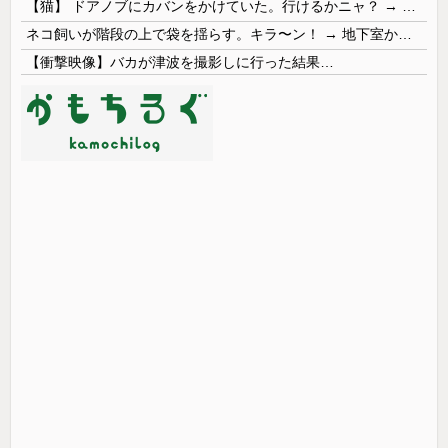
【猫】 ドアノブにカバンをかけていた。行けるかニャ？ → 猫はこうなります…
ネコ飼いが階段の上で袋を揺らす。キラ〜ン！ → 地下室からヤツが現れる…
【衝撃映像】バカが津波を撮影しに行った結果…