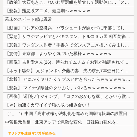
【政治】大石あきこ、れいわ新選組を離党して活動休止…「スジは通します」...
【悲報】露悪系アニメ、最盛期へｗｗｗｗｗ
幕末のスピード感は異常
【動画】ロシアの空挺兵、パラシュートが開かずに墜落してしまう。
【緊急】サウジアラビアとパキスタン、トルコ３カ国 相互防衛協定締結
【悲報】ワンダンス作者「手書きでダンスアニメ描いてみました」←アニメの...
【驚愕】東京都、ようやく気づいた模様ｗｗｗｗｗｗｗ
【画像】吉川愛さん(26)、縛られてムチムチお乳が強調されてしまう
【ネット騒然】 元ジャンポケ斉藤の妻、夫の求刑7年翌日にインスタ更新！...
【悲報】 とにかくヤりたくてブスと付き合ったらｗｗｗｗｗｗｗｗｗｗｗｗ...
【悲報】 マイナ保険証のクソぶり、バレるｗｗｗｗｗｗｗｗｗ
【画像】 週刊少年ジャンプ、「ロクのおかしな家」とかいう微妙な漫画を巻...
【ｗ】物凄くカワイイ子猫の取っ組み合い！
（ ´_ゝ`）中国「高市政権が法制化を進めた国家情報局の設置日が7月3...
中曽根元首相「北東アジアで急激な変化 日韓協力強化を」