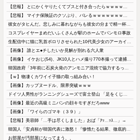
【悲報】 とにかくヤりたくてブスと付き合ったらｗｗｗｗｗｗｗｗｗｗｗｗｗｗｗ
【悲報】 マイナ保険証のクソぶり、バレるｗｗｗｗｗｗｗｗｗ
彼女がタヒんだ。悲しみに暮れながらも彼女の分まで精一杯生きようと誓った。だが実は生きていた！突撃するとふっくらした顔で大きなお腹を抱えて...
コスプレイヤーまめだいふくさんが駅のホームでパンモロ事故
生配信中に猫に乳首ポロリさせられた10代美少女のアーカイブ、500万再生越えｗｗｗ
【画像】 誰とエ●チしたいか見解が別れる六人衆
【画像】 イケおじ(54)、JK10人とハメ撮り770本撮って逮捕ｗｗｗｗｗｗｗ
韓国政府「3年前に石炭火発のアンモニア混焼で協力するっていったけどあれ取りやめな。政権変わったし」……韓国とまともな協力ができない理由、これなんですよね
【ｗ】物凄くカワイイ子猫の取っ組み合い！
【画像】カップヌードル、限界突破ｗｗｗ
ドイツ人男性がランニングシューズで富士登山 「足をくじいて動けない」
【画像】最近の高級ミニバンの顔キモすぎだろwww
【画像】「ワイらのゴマキ（３９）」
【悲報】美容師「…手は尽くしました」おば「ｱｯ…ｯｽ…」→
韓国人「安貞桓が韓国代表に激怒！『惨憺たる結果、徹底的な刷新が必要だ』と監督や協会を痛烈批判」
お部屋が汚部屋になってまう、、