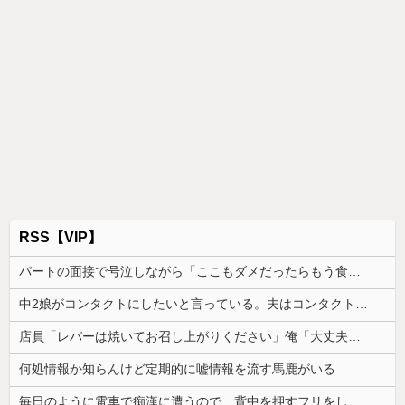
RSS【VIP】
パートの面接で号泣しながら「ここもダメだったらもう食べていけないんです」って熱弁してた人がいた
中2娘がコンタクトにしたいと言っている。夫はコンタクトは高校生からと猛反対してて、どうしたらいい？
店員「レバーは焼いてお召し上がりください」俺「大丈夫でしょ」→生で食べた瞬間、店員が血相を変えてきて…
何処情報か知らんけど定期的に嘘情報を流す馬鹿がいる
毎日のように電車で痴漢に遭うので、背中を押すフリをしてある作戦をしたら...