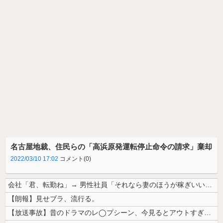
名古屋地裁、住民らの「高浜原発運転停止命令の請求」棄却
2022/03/10 17:02
コメント(0)
会社「君、転勤ね」→ 男性社員「それなら妻のほうが稼ぎいいんで辞めます...
【朗報】見せブラ、流行る。
【放送事故】昔のドラマのレ◯プシーン、今見るとアウトすぎる・・・