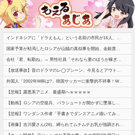
インドネシアに「ドラえもん」という名前の市民が16人、「のび太」は181人
国家予算が枯渇したロシアが山賊の真似事を開始、金銀貴金属じゃなくて自動車とかってところがリアリティありすぎる……
会社「君、転勤ね」→ 男性社員「それなら妻のほうが稼ぎいいんで辞めます」⇒ 結果・・・
【放送事故】昔のドラマのレ◯プシーン、今見るとアウトすぎる・・・
外国人「2002年W杯は?」韓国サッカーに衝撃的不祥事！W杯予選でレフリーへの性的接待発覚！海外騒然！【海外の反応】
【悲報】露悪系アニメ、最盛期へｗｗｗｗｗ
【動画】ロシアの空挺兵、パラシュートが開かずに墜落してしまう。
【悲報】ワンダンス作者「手書きでダンスアニメ描いてみました」←アニメの当てつけにしか見えないと話題に
【画像】吉川愛さん(26)、縛られてムチムチお乳が強調されてしまう