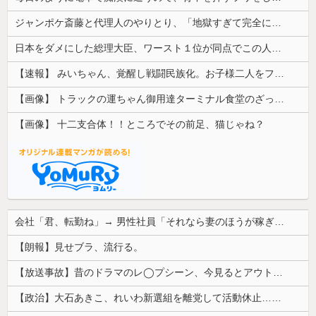
ジャンポケ斎藤と代理人のやりとり、「地獄すぎて完全にコントになってる……」と衝撃を受ける人が続出中
日本をダメにした総理大臣、ワースト１位が同点でこの人ｗｗｗｗｗｗ
【速報】 みいちゃん、覚醒し戦闘民族化。お子様二人をフルボッコにしてしまう
【画像】 トラックの運ちゃん御用達ターミナル食堂のざっかけないオムライスｗｗｗｗｗｗｗｗｗｗ
【画像】 十二支合体！！ところでその前足、猫じゃね？
会社「君、転勤ね」→ 男性社員「それなら妻のほうが稼ぎいいんで辞めます」⇒ 結果・・・
【朗報】見せブラ、流行る。
【放送事故】昔のドラマのレ◯プシーン、今見るとアウトすぎる・・・
【政治】大石あきこ、れいわ新選組を離党して活動休止…「スジは通します」とは何だったのか