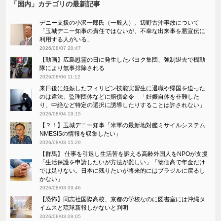
「国内」カテゴリの最新記事
デニー支援の小沢一郎氏（一般人）、辺野古沖事故について
「玉城デニー知事の責任ではないが、不幸な出来事を悪宣伝に
利用する人がいる」
2026/08/07 20:47
【動画】広島慰霊の日に発生したパヨク集団、強制退去で機動
隊により無事排除される
2026/08/06 11:12
来日後に妊娠したフィリピン技能実習生に退職や帰国を迫った
のは違法、監理団体などに賠償命令 「妊娠自体を非難した
り、中絶など特定の選択に誘導したりすることは許されない」
2026/08/04 19:15
【？！】玉城デニー知事「米軍の最新地対艦ミサイルシステム
NMESISの情報を収集したい」
2026/08/03 15:29
【群馬】 仕事を引退し生活苦を訴える高齢外国人をNPOが支援
「生活保護を申請したいが方法が難しい」「物価高で年金だけ
では足りない。日本に残りたいが将来的にはブラジルに戻るし
かない」
2026/08/03 09:46
【恐怖】同志社国際高校、京都の学校なのに図書室には沖縄タ
イムスと琉球新報しかないと判明
2026/08/03 09:05