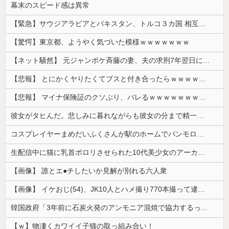
幕末のスピード感は異常
【緊急】サウジアラビアとパキスタン、トルコ３カ国 相互防衛協定締結
【驚愕】東京都、ようやく気づいた模様ｗｗｗｗｗｗｗ
【ネット騒然】 元ジャンポケ斉藤の妻、夫の求刑7年翌日にインスタ更新！その内容がガチでヤバすぎる…
【悲報】 とにかくヤりたくてブスと付き合ったらｗｗｗｗｗｗｗｗｗｗｗｗｗｗｗ
【悲報】 マイナ保険証のクソぶり、バレるｗｗｗｗｗｗｗｗｗ
彼女がタヒんだ。悲しみに暮れながらも彼女の分まで精一杯生きようと誓った。だが実は生きていた！突撃するとふっくらした顔で大きなお腹を抱えて...
コスプレイヤーまめだいふくさんが駅のホームでパンモロ事故
生配信中に猫に乳首ポロリさせられた10代美少女のアーカイブ、500万再生越えｗｗｗ
【画像】 誰とエ●チしたいか見解が別れる六人衆
【画像】 イケおじ(54)、JK10人とハメ撮り770本撮って逮捕ｗｗｗｗｗｗｗ
韓国政府「3年前に石炭火発のアンモニア混焼で協力するっていったけどあれ取りやめな。政権変わったし」……韓国とまともな協力ができない理由、これなんですよね
【ｗ】物凄くカワイイ子猫の取っ組み合い！