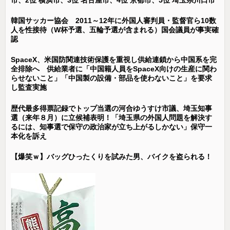
韓国サッカー協会 2011～12年に外国人審判員・監督官ら10数
人を性接待（W杯予選、五輪予選が含まれる）国会議員が事実確
認
SpaceX、米国防関連技術保護を重視し供給連鎖から中国系を完
全排除へ 供給業者に「中国籍人員をSpaceX向けの生産に関わ
らせないこと」「中国製の設備・部品を使わないこと」を要求
し監査実施
歴代最多得票記録でトップ当選の河合ゆうすけ市議、埼玉知事
選（来年８月）に立候補表明！「埼玉県の外国人問題を解決す
るには、知事選で保守の政治家が立ち上がるしかない」保守一
本化を訴え
【爆笑ｗ】バッグひったくりを試みた男、バイクを盗られる！