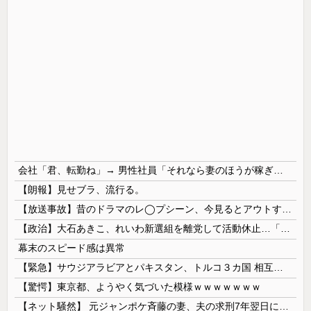
会社「君、転勤ね」→ 男性社員「それなら妻のほうが稼ぎいいんで辞めます」⇒ 結果・・・
【朗報】見せブラ、流行る。
【放送事故】昔のドラマのレ◯プシーン、今見るとアウトすぎる・・・
【政治】大石あきこ、れいわ新選組を離党して活動休止…「スジは通します」とは何だったのか
幕末のスピード感は異常
【緊急】サウジアラビアとパキスタン、トルコ３カ国 相互防衛協定締結
【驚愕】東京都、ようやく気づいた模様ｗｗｗｗｗｗｗ
【ネット騒然】 元ジャンポケ斉藤の妻、夫の求刑7年翌日にインスタ更新！その内容がガチでヤバすぎる…