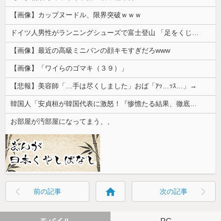
【画像】カップヌードル、限界突破ｗｗｗ
ドイツ人男性がランニングシューズで富士登山 「足をくじいて動けない」
【画像】最近の高級ミニバンの顔キモすぎだろwww
【画像】「ワイらのゴマキ（３９）」
【悲報】美容師「…手は尽くしました」おば「ｱｯ…ｯｽ…」→
韓国人「安貞桓が韓国代表に激怒！『惨憺たる結果、徹底的な刷新が必要だ』と監督や協会を痛烈批判」
お部屋が汚部屋になってまう、、
home
前の記事
次の記事