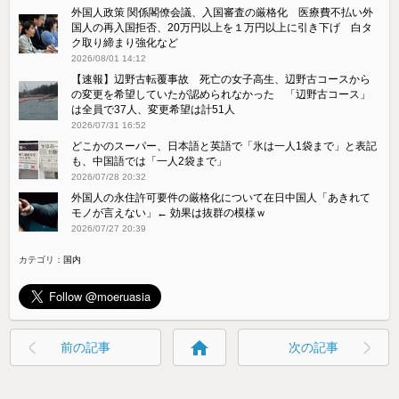
外国人政策 関係閣僚会議、入国審査の厳格化 医療費不払い外
国人の再入国拒否、20万円以上を１万円以上に引き下げ 白タ
ク取り締まり強化など
2026/08/01 14:12
【速報】辺野古転覆事故 死亡の女子高生、辺野古コースから
の変更を希望していたが認められなかった 「辺野古コース」
は全員で37人、変更希望は計51人
2026/07/31 16:52
どこかのスーパー、日本語と英語で「氷は一人1袋まで」と表記
も、中国語では「一人2袋まで」
2026/07/28 20:32
外国人の永住許可要件の厳格化について在日中国人「あきれて
モノが言えない」← 効果は抜群の模様ｗ
2026/07/27 20:39
カテゴリ：
国内
home
前の記事
次の記事