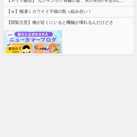
【ネット騒然】 元ジャンポケ斉藤の妻、夫の求刑7年翌日にインスタ更新！その内容がガチでヤバすぎる…
【ｗ】物凄くカワイイ子猫の取っ組み合い！
【閲覧注意】俺が近くにいると機械が壊れるんだけどさ