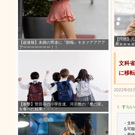
【愕然】元
【超速報】未婚の男達に『朗報』キタァアアアア
果ｗｗｗｗ
アーーーーーーー！！
文科省
に移転
2022年02
【衝撃】世田谷の小学生達、河川敷の『桑の実』
1:
すらい
を食べた結果・・・・
・文科
る可能
・最終