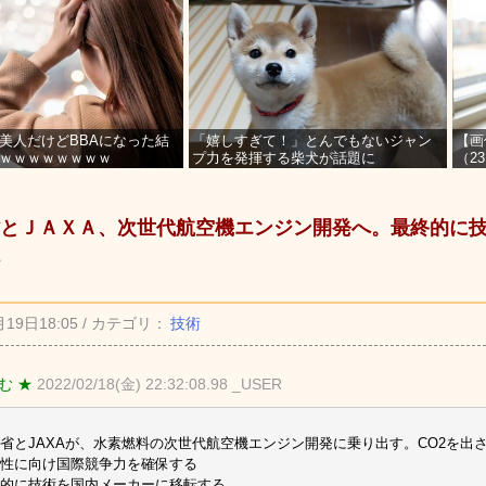
美人だけどBBAになった結
「嬉しすぎて！」とんでもないジャン
【画
ｗｗｗｗｗｗｗｗ
プ力を発揮する柴犬が話題に
（2
を募
とＪＡＸＡ、次世代航空機エンジン開発へ。最終的に
月19日18:05 / カテゴリ：
技術
む ★
2022/02/18(金) 22:32:08.98 _USER
省とJAXAが、水素燃料の次世代航空機エンジン開発に乗り出す。CO2を出
性に向け国際競争力を確保する
的に技術を国内メーカーに移転する