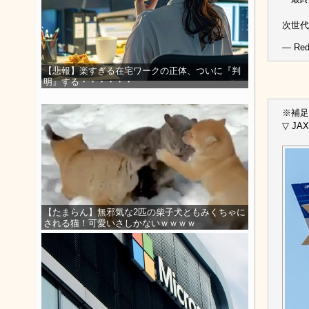
次世
— Red
【悲報】楽すぎる在宅ワークの正体、ついに『判
明』する・・・・・・
※補足
▽ J
【たまらん】無邪気な2匹の柴子犬ともみくちゃに
される猫！可愛いさしかないｗｗｗｗ