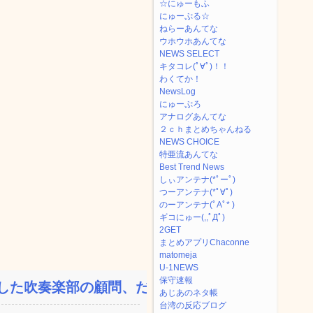
☆にゅーもふ
にゅーぷる☆
ねらーあんてな
ウホウホあんてな
NEWS SELECT
キタコレ(ﾟ∀ﾟ)！！
わくてか！
NewsLog
にゅーぷろ
アナログあんてな
２ｃｈまとめちゃんねる
NEWS CHOICE
特亜流あんてな
Best Trend News
しぃアンテナ(*ﾟーﾟ)
つーアンテナ(*ﾟ∀ﾟ)
のーアンテナ(ﾟAﾟ* )
ギコにゅー(,,ﾟДﾟ)
2GET
まとめアプリChaconne
matomeja
U-1NEWS
保守速報
た吹奏楽部の顧問、だが...
あじあのネタ帳
台湾の反応ブログ