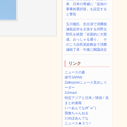
表 日本の脅威に「追加の
軍事的選択肢」を設定する
と警告
玉川徹氏、生出演で消費税
減税反対を主張する河野太
郎氏を絶賛「全面的に大賛
成、おっしゃる通り」 そ
のころ自民党総務会で消費
減税了承・午後に閣議決定
リンク
ニュースの森
保守JAPAN
Zattoyomiニュース見出しリ
ーダー
2chnavi
特定アジアと日本／情強！良
まとめ速報
いーあんてな(#ﾟｗﾟ)
我無ちゃんねる
だめぽあんてな
ニュース★３つ！