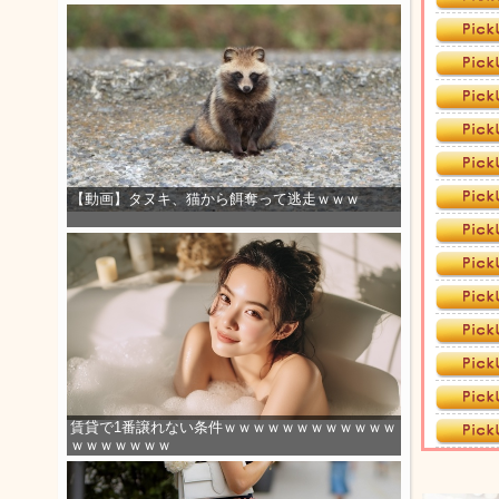
【動画】タヌキ、猫から餌奪って逃走ｗｗｗ
賃貸で1番譲れない条件ｗｗｗｗｗｗｗｗｗｗｗｗ
ｗｗｗｗｗｗｗ