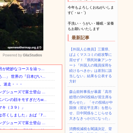
今年もよろしくおねがいしま
す(´・ω・`)
手洗い・うがい・睡眠・栄養
もお願いいたします
最新記事
【外国人公務員】三重県、
ぱよくマスコミの総攻撃に
Powered by 
GliaStudios
屈せず！「県民対象アンケ
ート『外国人の職員採用を
続けるべきか』は差別に該
Mute
当しない」結果を公表する
方針
森山前幹事長が暴露「高市
総理のSNS投稿が習主席を
怒らせた」 「その投稿が中
国側（習近平主席）を怒ら
せ、日中関係をこじらせる
大きなきっかけになった」
消費税減税を閣議決定、背