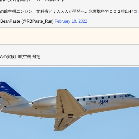
代の航空機エンジン、文科省とＪＡＸＡが開発へ…水素燃料でＣＯ２排出ゼロ
BeanPaste (@RBPaste_Run)
February 18, 2022
AXAの実験用航空機 飛翔