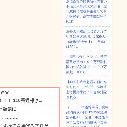
景に首相の財務省への強い
不信と人事介入の示唆 歴
代政権に増税を主導してき
た財務省、高市内閣に完全
敗北
海外の刑務所に収監されて
いる韓国人急増、1,325人
（詐偽が4分の1） 日本に
は254人
「週刊少年ジャンプ」発行
部数が初の１００万部割れ
国内の紙雑誌で「１００万
部超」ゼロに
【動画】広島慰霊の日に発
生したパヨク集団、強制退
去で機動隊により無事排除
される
（ ´_ゝ`）中道幹事長、食料
品消費税2年間1%の閣議決
定を批判 → 記者「中道改革
連合は食料品消費税ゼロを