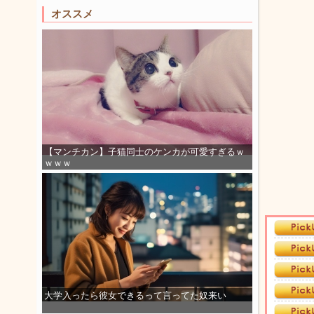
オススメ
【マンチカン】子猫同士のケンカが可愛すぎるｗ
ｗｗｗ
大学入ったら彼女できるって言ってた奴来い