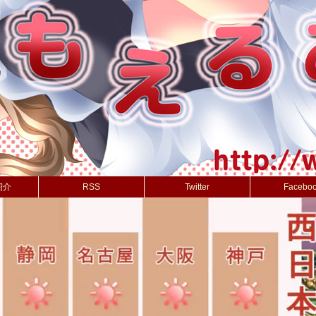
紹介
RSS
Twitter
Facebo