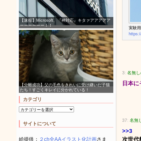
【速報】Microsoft、『神対応』キタァアアアアア
ーーーーーー！！
実験用
https:/
3:
名無し
日本に
【分離成功】父の毛色をきれいに受け継いだ子猫
たち！すごくキレイに分かれている！
カテゴリ
37:
名無
サイトについて
>>3
次世代
絵提供：
２ch全AAイラスト化計画
さま