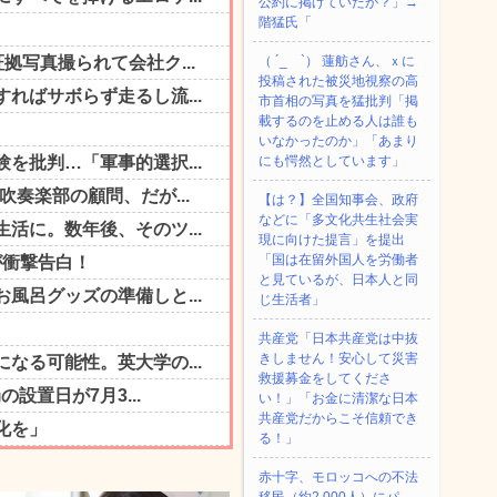
公約に掲げていたが？」→
階猛氏「
（ ´_ゝ`） 蓮舫さん、ｘに
投稿された被災地視察の高
市首相の写真を猛批判「掲
載するのを止める人は誰も
いなかったのか」「あまり
にも愕然としています」
【は？】全国知事会、政府
などに「多文化共生社会実
現に向けた提言」を提出
「国は在留外国人を労働者
と見ているが、日本人と同
じ生活者」
共産党「日本共産党は中抜
きしません！安心して災害
救援募金をしてくださ
い！」「お金に清潔な日本
共産党だからこそ信頼でき
る！」
赤十字、モロッコへの不法