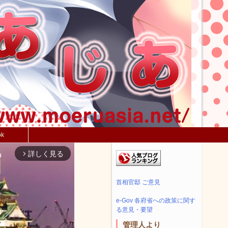
ok
詳しく見る
arrow_forward_ios
首相官邸 ご意見
e-Gov 各府省への政策に関す
る意見・要望
管理人より