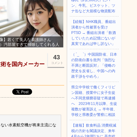
移民（約2,000人）にパ
ン、牛乳、ビスケット、ツ
ナ缶など大規模な物資配布
【続報】NHK職員、番組出
演者から性被害を受け
PTSD → 番組出演者「飲酒
していたため記憶にないが
像】若くて美人な看護師さん
真実であれば申し訳ない」
3）汚部屋すぎて掃除してくれる人
集ｗｗｗ
（ ´_ゝ`）中国国防省、日本
43
の防衛白書を批判「強烈な
技術を国内メーカー
コメント
不満と断固反対」「侵略の
歴史を反省し、中国への内
政干渉をやめろ」
県立中学校で働くフィリピ
ン国籍、授業中に女子生徒
へ不同意猥褻容疑で再逮捕
へ 2023年11月以降、生徒
複数が被害訴え → 半年後、
学校と県教委が警察に相談
さない水素航空機が将来主流にな
【速報】飲食料品 消費税減
税の方針を閣議決定、来年
4月から2年間1％に 高市総