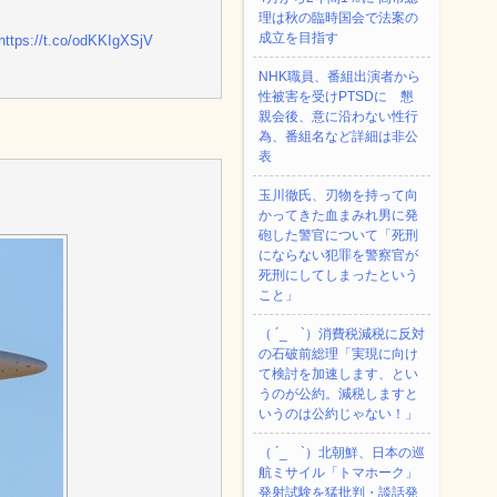
理は秋の臨時国会で法案の
成立を目指す
https://t.co/odKKIgXSjV
NHK職員、番組出演者から
性被害を受けPTSDに 懇
親会後、意に沿わない性行
為、番組名など詳細は非公
表
玉川徹氏、刃物を持って向
かってきた血まみれ男に発
砲した警官について「死刑
にならない犯罪を警察官が
死刑にしてしまったという
こと」
（ ´_ゝ`）消費税減税に反対
の石破前総理「実現に向け
て検討を加速します、とい
うのが公約。減税しますと
いうのは公約じゃない！」
（ ´_ゝ`）北朝鮮、日本の巡
航ミサイル「‌トマホーク」
発射試験を猛批判・談話発