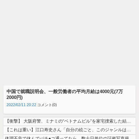
中国で就職説明会、一般労働者の平均月給は4000元(7万
2000円)
2022/02/11 20:22
コメント(0)
【衝撃】 大阪府警、ミナミの“ベトナムビル”を家宅捜索した結果・・・・...
【これは重い】江口寿史さん「自分の絵ごと、このジャンルはそろそろ終わり...
体調不良で休んでパチ●コ通ってたら、数十日単位の証拠写真撮られて会社ク...