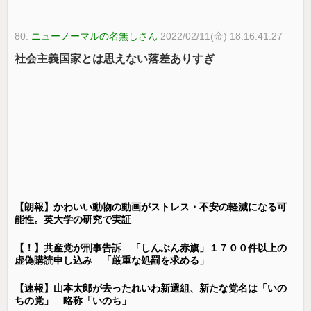
80:
ニューノーマルの名無しさん
2022/02/11(金) 18:16:41.27
社会主義国家とは思えない落差ありすぎ
【朗報】かわいい動物の動画がストレス・不安の軽減になる可
能性。英大学の研究で実証
【！】共産党が刑事告訴 「しんぶん赤旗」１７００件以上の
虚偽購読申し込み 「厳重な処罰を求める」
【速報】山本太郎が去ったれいわ新選組、新たな党名は「いの
ちの党」 略称「いのち」