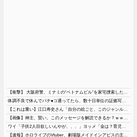
【衝撃】 大阪府警、ミナミの“ベトナムビル”を家宅捜索した結果・・・・・・
体調不良で休んでパチ●コ通ってたら、数十日単位の証拠写真撮られて会社クビになった
【これは重い】江口寿史さん「自分の絵ごと、このジャンルはそろそろ終わりかな」
【画像】神主、賢い。このメッセージを解読できるか？ｗｗｗｗ
ワイ「子供2人目欲しいんやが、、、」ヨッメ「金は？育児は？私の仕事は？キャリアは？」
【速報】ホロライブのVtuber、劇場版メイドインアビスの主題歌決定wwwwwwwwww