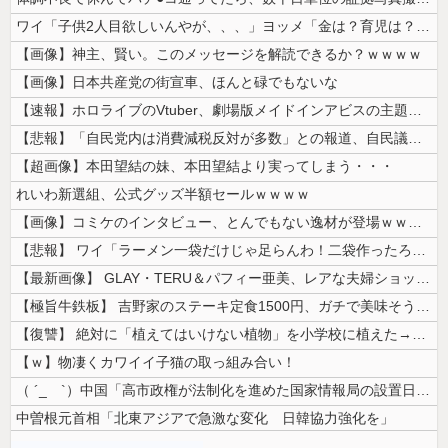
ワイ「子供2人目欲しいんやが、、、」ヨッメ「金は？育児は？私の仕事は？...
【画像】神主、賢い。このメッセージを解読できるか？ｗｗｗｗ
【画像】日本共産党の街宣車、ほんと碌でもないな
【速報】ホロライブのVtuber、劇場版メイドインアビスの主題歌決定w...
【悲報】「自民党内は消費減税反対が多数」との報道、自民議員の内部証言と...
【超画像】本田望結の妹、本田望結より実ってしまう・・・
れいわ新選組、公式グッズ半額セールｗｗｗｗ
【画像】コミケのインタビュー、とんでもない逸材が登場ｗｗｗｗｗｗ 【P...
【悲報】 ワイ「ラーメン一袋だけじゃ足らんわ！二袋作ったろ！」→結果ｗ...
【最新画像】 GLAY・TERU＆パフィー亜美、レアな夫婦ショットを公...
【極旨牛鉄板】 吉野家のステーキ定食1500円、ガチで美味そうｗｗｗ
【復讐】 絶対に「植えてはいけない植物」を小学校に植えた→20年経って...
【ｗ】物凄くカワイイ子猫の取っ組み合い！
（ ´_ゝ`）中国「高市政権が法制化を進めた国家情報局の設置日が7月3...
中曽根元首相「北東アジアで急激な変化 日韓協力強化を」