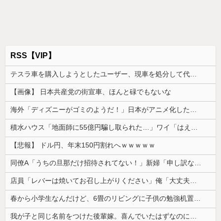
RSS【VIP】
テスラ車を購入しようとしたユーザー、現車を処分して代金を支払い、平日の納車日に予定を合わせた結果……
【画像】 日本共産党の街宣車、ほんと碌でもないな
海外「ディズニーがゴミのようだ！」日本がアニメ化した米人気SF作品に絶賛の声が殺到中
積水ハウス「地面師に55億円騙し取られた…」ワイ「はえーかわいそう…会社滅茶苦茶やろなぁ」
【悲報】 ドル円、年末150円割れへｗｗｗｗｗ
同僚A「うちの旦那だけ招待されてない！」新婦「申し訳ないけど…」→披露宴の空気が一気に凍りついて…
店員「レバーは焼いてお召し上がりください」俺「大丈夫でしょ」→生で食べた瞬間、店員が血相を変えてきて…
春から小学生なんだけど、6畳のリビングに子供の勉強机置くのって無理だよね
我が子と同じ名前をつけた後輩嫁。喜んでいたはずなのに、突然子供を拒絶するようになり…