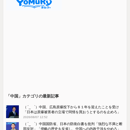
「中国」カテゴリの最新記事
（ ´_ゝ`）中国、広島原爆投下から８１年を迎えたことを受け
「日本は原爆被害者の立場で同情を買おうとするのを止めろ」
2026/08/07 12:52
（ ´_ゝ`）中国国防省、日本の防衛白書を批判「強烈な不満と断
固反対」「侵略の歴史を反省し、中国への内政干渉をやめろ」