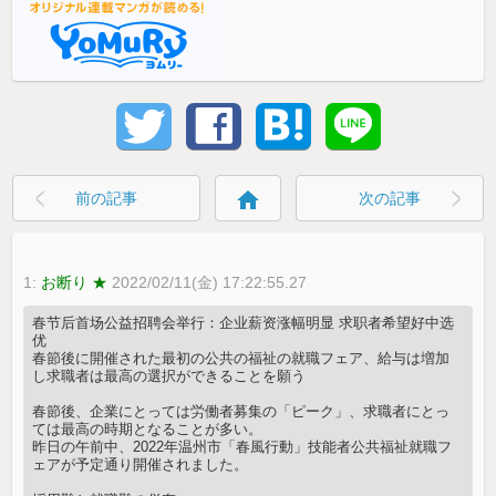
home
前の記事
次の記事
1:
お断り ★
2022/02/11(金) 17:22:55.27
春节后首场公益招聘会举行：企业薪资涨幅明显 求职者希望好中选
优
春節後に開催された最初の公共の福祉の就職フェア、給与は増加
し求職者は最高の選択ができることを願う
春節後、企業にとっては労働者募集の「ピーク」、求職者にとっ
ては最高の時期となることが多い。
昨日の午前中、2022年温州市「春風行動」技能者公共福祉就職フ
ェアが予定通り開催されました。