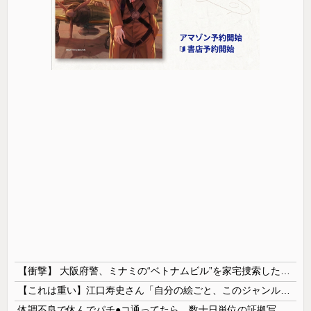
【衝撃】 大阪府警、ミナミの“ベトナムビル”を家宅捜索した結果・・・・・・
【これは重い】江口寿史さん「自分の絵ごと、このジャンルはそろそろ終わりかな」
体調不良で休んでパチ●コ通ってたら、数十日単位の証拠写真撮られて会社クビになった