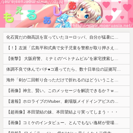
化石賞だの御高説を宣っていたヨーロッパ、自分が猛暑に襲われると為すすべべもなくダメージを受けてしまい……
【！】左派「広島平和式典で女子児童を警察が取り押さえて無理矢理、排除しました！」 → ネット特定班「女児？全学連のプロ活動家では？」
【衝撃】 大阪府警、ミナミの“ベトナムビル”を家宅捜索した結果・・・・・・
体調不良で休んでパチ●コ通ってたら、数十日単位の証拠写真撮られて会社クビになった
海外「剣が二回斬り合っただけで折れるのはどういうことなんだ」満点なのに二度と起動しない理由…
【画像】神主、賢い。このメッセージを解読できるか？ｗｗｗｗ
【速報】ホロライブのVtuber、劇場版メイドインアビスの主題歌決定wwwwwwwwww
【超画像】本田望結の妹、本田望結より実ってしまう・・・
【画像】コミケのインタビュー、とんでもない逸材が登場ｗｗｗｗｗｗ 【Pickup07092041】