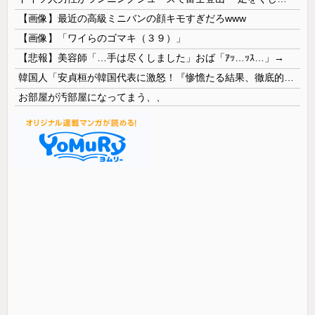
【画像】最近の高級ミニバンの顔キモすぎだろwww
【画像】「ワイらのゴマキ（３９）」
【悲報】美容師「…手は尽くしました」おば「ｱｯ…ｯｽ…」→
韓国人「安貞桓が韓国代表に激怒！『惨憺たる結果、徹底的な刷新が必要だ』と監督や協会を痛烈批判」
お部屋が汚部屋になってまう、、