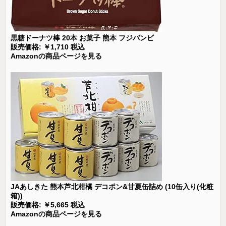
黒糖ドーナツ棒 20本 お菓子 熊本 フジバンビ
販売価格: ￥1,710 税込
Amazonの商品ページを見る
JAあしきた 熊本芦北柑橘 デコポン&甘夏缶詰め (10缶入り(化粧
箱))
販売価格: ￥5,665 税込
Amazonの商品ページを見る