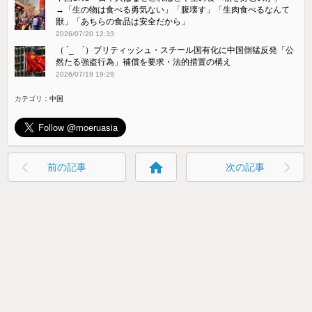
→「生の物は食べる勇気ない」「腹壊す」「生肉食べるなんて
獣」「あちらの食品は安全だから」
2026/07/20 12:33
（ ´_ゝ`）ブリティッシュ・スチール国有化に中国側猛反発「公
然たる強盗行為」補償を要求・法的措置の構え
2026/07/19 19:29
カテゴリ：
中国
home
前の記事
次の記事