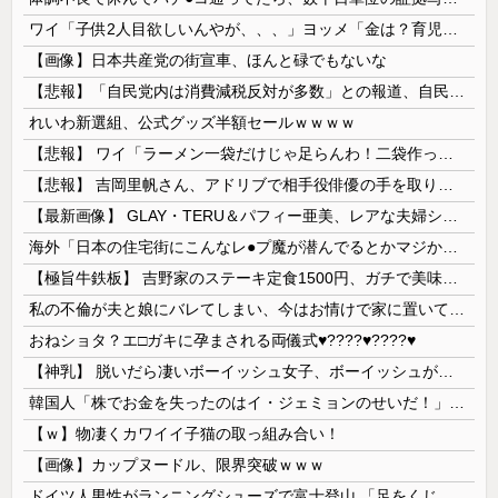
ワイ「子供2人目欲しいんやが、、、」ヨッメ「金は？育児は？私の仕事は？キャリアは？」
【画像】日本共産党の街宣車、ほんと碌でもないな
【悲報】「自民党内は消費減税反対が多数」との報道、自民議員の内部証言と食い違うｗｗｗｗ
れいわ新選組、公式グッズ半額セールｗｗｗｗ
【悲報】 ワイ「ラーメン一袋だけじゃ足らんわ！二袋作ったろ！」→結果ｗｗｗ
【悲報】 吉岡里帆さん、アドリブで相手役俳優の手を取りお○ぱいに押し当てる
【最新画像】 GLAY・TERU＆パフィー亜美、レアな夫婦ショットを公開してしまう！
海外「日本の住宅街にこんなレ●プ魔が潜んでるとかマジかよ…さすがHENTAIの国…」
【極旨牛鉄板】 吉野家のステーキ定食1500円、ガチで美味そうｗｗｗ
私の不倫が夫と娘にバレてしまい、今はお情けで家に置いてもらっている状態です。行為を娘に見られていたなんて全く気付きませんでした。娘の「汚...
おねショタ？エ□ガキに孕まされる両儀式♥️????♥️????♥️
【神乳】 脱いだら凄いボーイッシュ女子、ボーイッシュがどうでも良くなる ”お○ぱい” がこちらｗｗｗｗｗ
韓国人「株でお金を失ったのはイ・ジェミョンのせいだ！」として支持率が右肩下がりに……まあ、本当にその側面があるので救えないんですが
【ｗ】物凄くカワイイ子猫の取っ組み合い！
【画像】カップヌードル、限界突破ｗｗｗ
ドイツ人男性がランニングシューズで富士登山 「足をくじいて動けない」