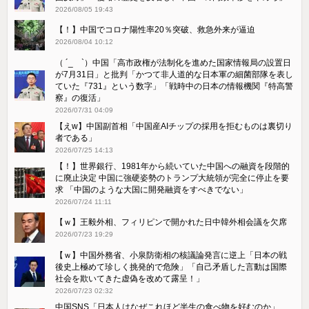
2026/08/05 19:43
【！】中国でコロナ陽性率20％突破、救急外来が逼迫
2026/08/04 10:12
（ ´_ゝ`）中国「高市政権が法制化を進めた国家情報局の設置日
が7月31日」と批判「かつて非人道的な日本軍の細菌部隊を表し
ていた『731』という数字」「戦時中の日本の情報機関『特高警
察』の復活」
2026/07/31 04:09
【えw】中国副首相「中国産AIチップの採用を拒むものは裏切り
者である」
2026/07/25 14:13
【！】世界銀行、1981年から続いていた中国への融資を段階的
に廃止決定 中国に強硬姿勢のトランプ大統領が完全に停止を要
求 「中国のような大国に開発融資をすべきでない」
2026/07/24 11:11
【ｗ】王毅外相、フィリピンで開かれた日中韓外相会議を欠席
2026/07/23 19:29
【ｗ】中国外務省、小泉防衛相の核議論発言に逆上「日本の戦
後史上極めて珍しく挑発的で危険」「自己矛盾した言動は国際
社会を欺いてきた虚偽を改めて露呈！」
2026/07/23 02:32
中国SNS「日本人はなぜこれほど半生の食べ物を好むのか」