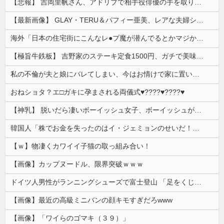
【悲報】 吉岡里帆さん、アドリブで相手役俳優の手を取りお○ぱいに押し当てる
【最新画像】 GLAY・TERU＆パフィー亜美、レアな夫婦ショットを公開してしまう！
海外「日本の住宅街にこんなレ●プ魔が潜んでるとかマジかよ…さすがHENTAIの国…」
【極旨牛鉄板】 吉野家のステーキ定食1500円、ガチで美味そうｗｗｗ
私の不倫が夫と娘にバレてしまい、今はお情けで家に置いてもらっている状態です。行為を娘に見られていたなんて全く気付きませんでした。娘の「汚...
おねショタ？エ□ガキに孕まされる両儀式♥️????♥️????♥️
【神乳】 脱いだら凄いボーイッシュ女子、ボーイッシュがどうでも良くなる ”お○ぱい” がこちらｗｗｗｗｗ
韓国人「株でお金を失ったのはイ・ジェミョンのせいだ！」として支持率が右肩下がりに……まあ、本当にその側面があるので救えないんですが
【ｗ】物凄くカワイイ子猫の取っ組み合い！
【画像】カップヌードル、限界突破ｗｗｗ
ドイツ人男性がランニングシューズで富士登山 「足をくじいて動けない」
【画像】最近の高級ミニバンの顔キモすぎだろwww
【画像】「ワイらのゴマキ（３９）」