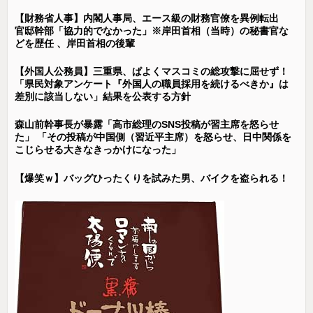
【財務省人事】内閣人事局、エース級の財務官僚を異例転出
官邸幹部「協力的でなかった」※岸田首相（当時）の秘書官な
どを歴任 、岸田首相の後輩
【外国人公務員】三重県、ぱよくマスコミの総攻撃に屈せず！
「県民対象アンケート『外国人の職員採用を続けるべきか』は
差別に該当しない」結果を公表する方針
森山前幹事長が暴露「高市総理のSNS投稿が習主席を怒らせ
た」 「その投稿が中国側（習近平主席）を怒らせ、日中関係を
こじらせる大きなきっかけになった」
【爆笑ｗ】バッグひったくりを試みた男、バイクを盗られる！