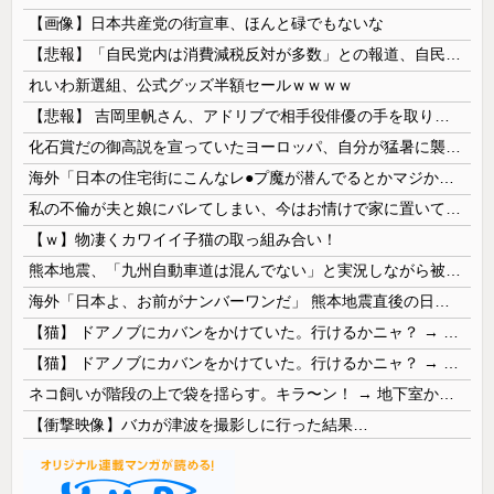
【画像】日本共産党の街宣車、ほんと碌でもないな
【悲報】「自民党内は消費減税反対が多数」との報道、自民議員の内部証言と食い違うｗｗｗｗ
れいわ新選組、公式グッズ半額セールｗｗｗｗ
【悲報】 吉岡里帆さん、アドリブで相手役俳優の手を取りお○ぱいに押し当てる
化石賞だの御高説を宣っていたヨーロッパ、自分が猛暑に襲われると為すすべべもなくダメージを受けてしまい……
海外「日本の住宅街にこんなレ●プ魔が潜んでるとかマジかよ…さすがHENTAIの国…」
私の不倫が夫と娘にバレてしまい、今はお情けで家に置いてもらっている状態です。行為を娘に見られていたなんて全く気付きませんでした。娘の「汚...
【ｗ】物凄くカワイイ子猫の取っ組み合い！
熊本地震、「九州自動車道は混んでない」と実況しながら被災地へ向かう有名アナなどに批判殺到 全国紙記者「最新の状況をいち早く伝えることは報道機関としての責務」「情報を取り上げることには大きな意義がある」
海外「日本よ、お前がナンバーワンだ」 熊本地震直後の日本の対応のスピードに世界が衝撃
【猫】 ドアノブにカバンをかけていた。行けるかニャ？ → 猫はこうなります…
【猫】 ドアノブにカバンをかけていた。行けるかニャ？ → 猫はこうなります…
ネコ飼いが階段の上で袋を揺らす。キラ〜ン！ → 地下室からヤツが現れる…
【衝撃映像】バカが津波を撮影しに行った結果…