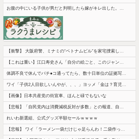
お腹の中にいる子供が男だと判明したら嫁がキレ出した。嫁はどうしても女が欲しかったらしく...
【衝撃】 大阪府警、ミナミの“ベトナムビル”を家宅捜索した結果・・・・・・
【これは重い】江口寿史さん「自分の絵ごと、このジャンルはそろそろ終わりかな」
体調不良で休んでパチ●コ通ってたら、数十日単位の証拠写真撮られて会社クビになった
ワイ「子供2人目欲しいんやが、、、」ヨッメ「金は？育児は？私の仕事は？キャリアは？」
【画像】日本共産党の街宣車、ほんと碌でもないな
【悲報】「自民党内は消費減税反対が多数」との報道、自民議員の内部証言と食い違うｗｗｗｗ
れいわ新選組、公式グッズ半額セールｗｗｗｗ
【悲報】 ワイ「ラーメン一袋だけじゃ足らんわ！二袋作ったろ！」→結果ｗｗｗ