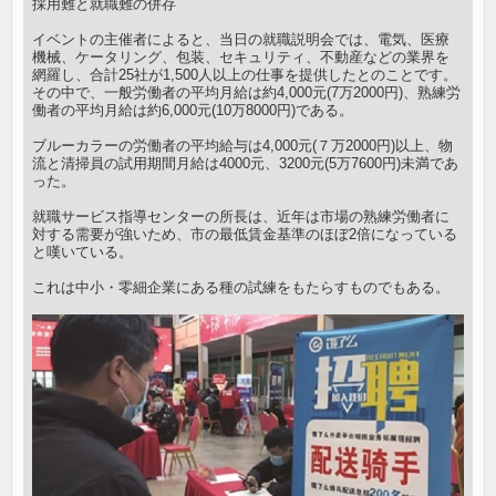
採用難と就職難の併存
イベントの主催者によると、当日の就職説明会では、電気、医療
機械、ケータリング、包装、セキュリティ、不動産などの業界を
網羅し、合計25社が1,500人以上の仕事を提供したとのことです。
その中で、一般労働者の平均月給は約4,000元(7万2000円)、熟練労
働者の平均月給は約6,000元(10万8000円)である。
ブルーカラーの労働者の平均給与は4,000元(７万2000円)以上、物
流と清掃員の試用期間月給は4000元、3200元(5万7600円)未満であ
った。
就職サービス指導センターの所長は、近年は市場の熟練労働者に
対する需要が強いため、市の最低賃金基準のほぼ2倍になっている
と嘆いている。
これは中小・零細企業にある種の試練をもたらすものでもある。