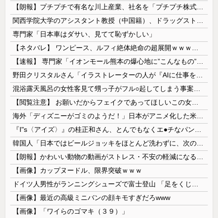
【朗報】プチプチで有名な川上産業、社名を「プチプチ株式会社」に変更wwwww
関西学院大学のアシスタント教授（中国籍）、ドラッグストアで現行犯逮捕 万引き容疑
専門家「日本車はダサい、見てて恥ずかしい」
【ネタバレ】 ワンピース、ルフィ絶体絶命の超展開ｗｗｗｗｗｗｗｗｗｗｗｗｗｗｗｗｗｗｗｗｗｗｗｗｗｗｗｗｗｗｗｗｗｗｗｗｗｗｗｗｗｗｗｗｗ...
【速報】 専門家「イオンモール熊本の爆心地に”こんなもの”があったんだけど…」
野田クリスタルさん「イラストレーターの人が『AIに仕事を奪われる』って言ってるけど、あなた達は"仕事を奪う側"じゃない？」
混浴露天風呂の女性客見て甥っ子がフル○起してしまう事案が発生 part4
【閲覧注意】 お願いだからフェイクであってほしいこの女児の動画、本物だった…
海外「ディズニーがゴミのようだ！」日本がアニメ化した米人気SF作品に絶賛の声が殺到中
『I"s〈アイズ〉』の桂正和さん、とんでもなくエ●チなパンツを描く。これもう芸術だろ
韓国人「日本ではビールジョッキをほとんど洗わずに、次の客に出すんだ！ これが証拠の映像だ!!」……あー、なるほどですねー。韓国には「アレ」がないんだ？
【朗報】かわいい動物の動画がストレス・不安の軽減になる可能性。英大学の研究で実証
【画像】カップヌードル、限界突破ｗｗｗ
ドイツ人男性がランニングシューズで富士登山 「足をくじいて動けない」
【画像】最近の高級ミニバンの顔キモすぎだろwww
【画像】「ワイらのゴマキ（３９）」