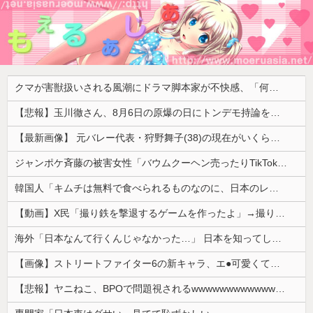
クマが害獣扱いされる風潮にドラマ脚本家が不快感、「何度もクマに会ったことがあるけど全然怖くなかった」と主張しており……
【悲報】玉川徹さん、8月6日の原爆の日にトンデモ持論を展開し物議… → ネット「それ、今日言うことなのか…？」ｗｗｗｗｗｗｗｗｗｗｗｗｗ
【最新画像】 元バレー代表・狩野舞子(38)の現在がいくらなんでも即ハボすぎる！
ジャンポケ斉藤の被害女性「バウムクーヘン売ったりTikTokライブしててムカついたから示談しなかった」
韓国人「キムチは無料で食べられるものなのに、日本のレストランで注文したら何とお金を取ろうとしてきたんです」
【動画】X民「撮り鉄を撃退するゲームを作ったよ」→撮り鉄「！？！！？？」ｼｭﾎﾟﾎﾟﾎﾟﾎﾟ
海外「日本なんて行くんじゃなかった…」 日本を知ってしまったディズニー信者、帰国後『本家』に失望する事態に
【画像】ストリートファイター6の新キャラ、エ●可愛くてメロメロになるプレイヤーが続出ｗｗｗｗｗ
【悲報】ヤニねこ、BPOで問題視されるwwwwwwwwwwwwwwwwwwwwwwww