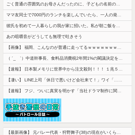
ごく普通の雰囲気のお母さんだったのに、子どもの名前の由来を聞いて驚きを隠せなくなって…
ママ友同士で7000円のランチを楽しんでいたら、一人の発言で場の空気が凍りついた。その理由とは…
彼氏を初めて一人暮らしの我が家に招いた。私が朝ご飯を作ったのだが、彼氏にトーストに何塗る？って聞いたら...
あの咀嚼音がどうしても無理で吐きそう
【画像】 福岡、こんなのが普通に走ってるｗｗｗｗｗｗｗｗｗｗｗｗｗｗｗｗｗｗｗｗｗｗｗｗｗｗｗｗｗｗｗｗｗｗｗｗｗｗｗｗ
（ ´_ゝ`）中道幹事長、食料品消費税2年間1%の閣議決定を批判 → 記者「中道改革連合は食料品消費税ゼロを公約に掲げていたが？」→ 階猛氏「
【速報】 日本製メモリに世界中から注文殺到！！！ １兆５０００億円で工場増築へ
【凄い】 LINE上司「休日で悪いけど会社来て！」ワイ「…無視」上司「マジでヤバいから！」←その結果ｗｗｗｗｗ
【速報】 フジ、ついに真実を明かす「当社ドラマ制作に関するご説明」5chの目は厳しいぞ
【最新画像】 元バレー代表・狩野舞子(38)の現在がいくらなんでも即ハボすぎる！