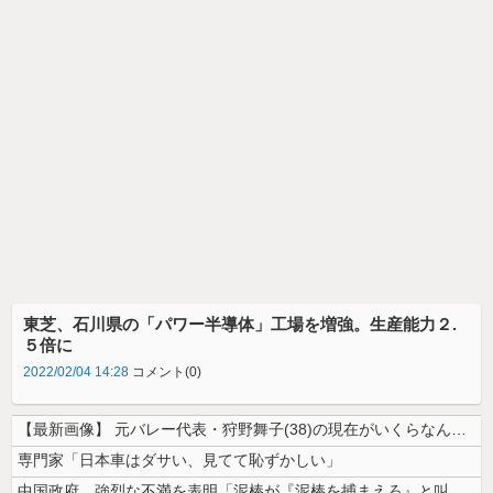
東芝、石川県の「パワー半導体」工場を増強。生産能力２.
５倍に
2022/02/04 14:28
コメント(0)
【最新画像】 元バレー代表・狩野舞子(38)の現在がいくらなんでも即ハ...
専門家「日本車はダサい、見てて恥ずかしい」
中国政府、強烈な不満を表明「泥棒が『泥棒を捕まえろ』と叫ぶようなやり口...