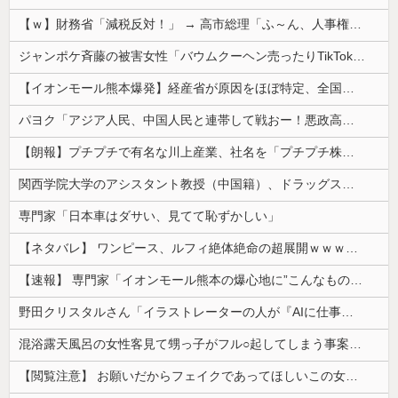
【ｗ】財務省「減税反対！」 → 高市総理「ふ～ん、人事権発動ね？」 → 結果 ｗｗｗｗｗｗｗｗｗｗ
ジャンポケ斉藤の被害女性「バウムクーヘン売ったりTikTokライブしててムカついたから示談しなかった」
【イオンモール熊本爆発】経産省が原因をほぼ特定、全国の大規模施設でガス供給設備の点検要請にまで発展する事態に・・・【PICKUP】
パヨク「アジア人民、中国人民と連帯して戦おー！悪政高市を打倒するぞー！」
【朗報】プチプチで有名な川上産業、社名を「プチプチ株式会社」に変更wwwww
関西学院大学のアシスタント教授（中国籍）、ドラッグストアで現行犯逮捕 万引き容疑
専門家「日本車はダサい、見てて恥ずかしい」
【ネタバレ】 ワンピース、ルフィ絶体絶命の超展開ｗｗｗｗｗｗｗｗｗｗｗｗｗｗｗｗｗｗｗｗｗｗｗｗｗｗｗｗｗｗｗｗｗｗｗｗｗｗｗｗｗｗｗｗｗ...
【速報】 専門家「イオンモール熊本の爆心地に”こんなもの”があったんだけど…」
野田クリスタルさん「イラストレーターの人が『AIに仕事を奪われる』って言ってるけど、あなた達は"仕事を奪う側"じゃない？」
混浴露天風呂の女性客見て甥っ子がフル○起してしまう事案が発生 part4
【閲覧注意】 お願いだからフェイクであってほしいこの女児の動画、本物だった…