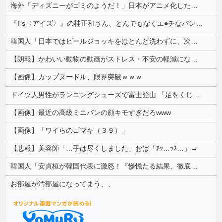
海外「ディズニーがゴミのようだ！」日本がアニメ化した米人気SF作品に絶賛の声が殺到中
『I"s〈アイズ〉』の桂正和さん、とんでもなくエ●チなパンツを描く。これもう芸術だろ
韓国人「日本ではビールジョッキをほとんど洗わずに、次の客に出すんだ！ これが証拠の映像だ!!」……あー、なるほどですねー。韓国には「アレ」がないんだ？
【朗報】かわいい動物の動画がストレス・不安の軽減になる可能性。英大学の研究で実証
【画像】カップヌードル、限界突破ｗｗｗ
ドイツ人男性がランニングシューズで富士登山 「足をくじいて動けない」
【画像】最近の高級ミニバンの顔キモすぎだろwww
【画像】「ワイらのゴマキ（３９）」
【悲報】美容師「…手は尽くしました」おば「ｱｯ…ｯｽ…」→
韓国人「安貞桓が韓国代表に激怒！『惨憺たる結果、徹底的な刷新が必要だ』と監督や協会を痛烈批判」
お部屋が汚部屋になってまう、、