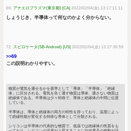
69:
アナエロプラズマ(東京都) [CA]
2022/02/04(金) 13:17:11.11
しょうじき、半導体って何なのかよく分からない。
72:
スピロケータ(SB-Android) [US]
2022/02/04(金) 13:27:30.59
>>69
この説明わかりやすい。
物質が電気を通せるかを基準として「導体」「半導体」「絶縁
体」に区分される。電気を良く通す物質は導体、通さない物質は
絶縁体である。半導体は少々特殊で、導体と絶縁体の中間に位置
している。
半導体は、導体と絶縁体の両方の特性を持っており、温度によっ
て絶縁性能が変化する特殊な導体として分類される。
シリコンは半導体の代表的な物質で、低温では絶縁体の性質をも
っており、シリコンの温度が上昇することに自由電子の移動が活