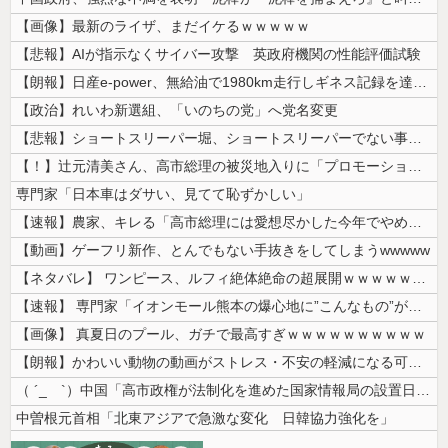
【画像】最新のライザ、まだイケるｗｗｗｗｗ
【悲報】AIが指示なくサイバー攻撃 英政府機関の性能評価試験
【朗報】日産e-power、無給油で1980km走行しギネス記録を達成...
【政治】れいわ新選組、「いのちの党」へ党名変更
【悲報】ショートスリーパー堀、ショートスリーパーでない事がバレてしまう
【！】辻元清美さん、高市総理の被災地入りに「プロモーションのような動画...
専門家「日本車はダサい、見てて恥ずかしい」
【速報】農家、キレる「高市総理には愛想尽かした今年でやめるぞ」コメ売値...
【動画】ゲーフリ新作、とんでもない手抜きをしてしまうwwwww
【ネタバレ】 ワンピース、ルフィ絶体絶命の超展開ｗｗｗｗｗｗｗｗｗｗｗ...
【速報】 専門家「イオンモール熊本の爆心地に”こんなもの”があったんだ...
【画像】 真夏日のプール、ガチで最高すぎｗｗｗｗｗｗｗｗｗｗ
【朗報】かわいい動物の動画がストレス・不安の軽減になる可能性。英大学の...
（ ´_ゝ`）中国「高市政権が法制化を進めた国家情報局の設置日が7月3...
中曽根元首相「北東アジアで急激な変化 日韓協力強化を」