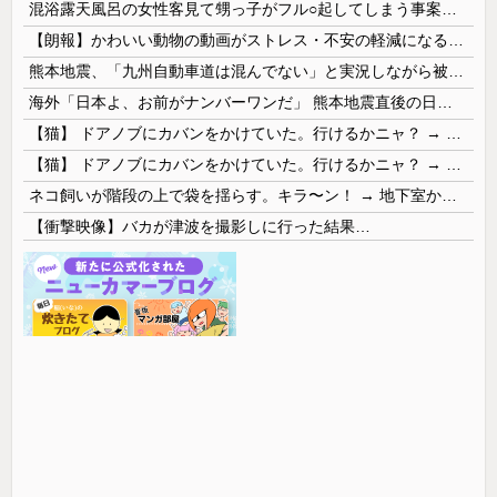
混浴露天風呂の女性客見て甥っ子がフル○起してしまう事案が発生 part4
【朗報】かわいい動物の動画がストレス・不安の軽減になる可能性。英大学の研究で実証
熊本地震、「九州自動車道は混んでない」と実況しながら被災地へ向かう有名アナなどに批判殺到 全国紙記者「最新の状況をいち早く伝えることは報道機関としての責務」「情報を取り上げることには大きな意義がある」
海外「日本よ、お前がナンバーワンだ」 熊本地震直後の日本の対応のスピードに世界が衝撃
【猫】 ドアノブにカバンをかけていた。行けるかニャ？ → 猫はこうなります…
【猫】 ドアノブにカバンをかけていた。行けるかニャ？ → 猫はこうなります…
ネコ飼いが階段の上で袋を揺らす。キラ〜ン！ → 地下室からヤツが現れる…
【衝撃映像】バカが津波を撮影しに行った結果…