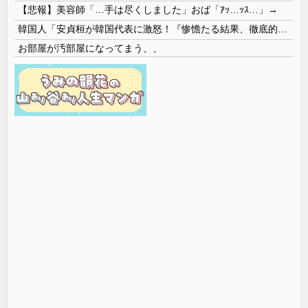
【悲報】美容師「…手は尽くしました」おば「ｱｯ…ｯｽ…」→
韓国人「安貞桓が韓国代表に激怒！『惨憺たる結果、徹底的な刷新が必要だ』と監督や協会を痛烈批判」
お部屋が汚部屋になってまう、、