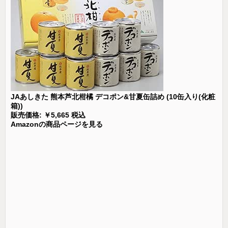
JAあしきた 熊本芦北柑橘 デコポン&甘夏缶詰め (10缶入り(化粧
箱))
販売価格: ￥5,665 税込
Amazonの商品ページを見る