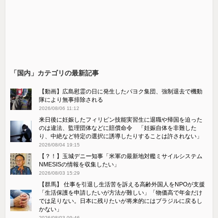
「国内」カテゴリの最新記事
【動画】広島慰霊の日に発生したパヨク集団、強制退去で機動
隊により無事排除される
2026/08/06 11:12
来日後に妊娠したフィリピン技能実習生に退職や帰国を迫った
のは違法、監理団体などに賠償命令 「妊娠自体を非難した
り、中絶など特定の選択に誘導したりすることは許されない」
2026/08/04 19:15
【？！】玉城デニー知事「米軍の最新地対艦ミサイルシステム
NMESISの情報を収集したい」
2026/08/03 15:29
【群馬】 仕事を引退し生活苦を訴える高齢外国人をNPOが支援
「生活保護を申請したいが方法が難しい」「物価高で年金だけ
では足りない。日本に残りたいが将来的にはブラジルに戻るし
かない」
2026/08/03 09:46