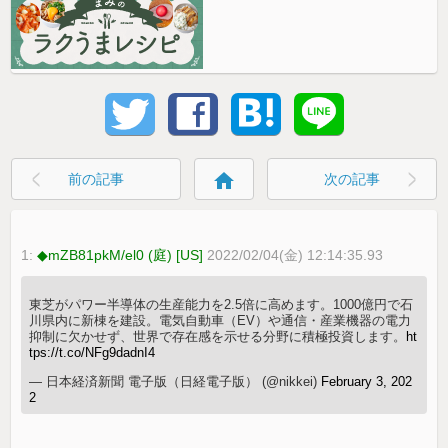
home
前の記事
次の記事
1:
◆mZB81pkM/el0 (庭) [US]
2022/02/04(金) 12:14:35.93
東芝がパワー半導体の生産能力を2.5倍に高めます。1000億円で石
川県内に新棟を建設。電気自動車（EV）や通信・産業機器の電力
抑制に欠かせず、世界で存在感を示せる分野に積極投資します。
ht
tps://t.co/NFg9dadnI4
— 日本経済新聞 電子版（日経電子版） (@nikkei)
February 3, 202
2