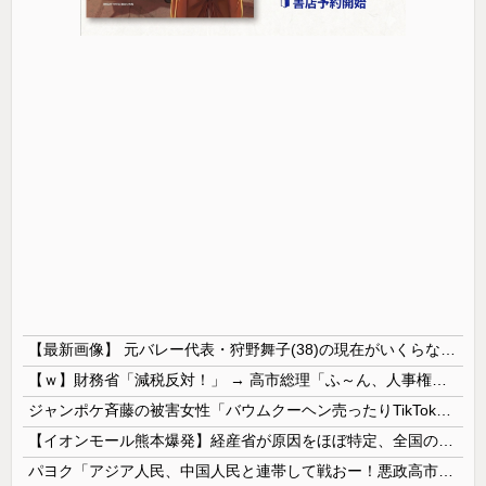
【最新画像】 元バレー代表・狩野舞子(38)の現在がいくらなんでも即ハボすぎる！
【ｗ】財務省「減税反対！」 → 高市総理「ふ～ん、人事権発動ね？」 → 結果 ｗｗｗｗｗｗｗｗｗｗ
ジャンポケ斉藤の被害女性「バウムクーヘン売ったりTikTokライブしててムカついたから示談しなかった」
【イオンモール熊本爆発】経産省が原因をほぼ特定、全国の大規模施設でガス供給設備の点検要請にまで発展する事態に・・・【PICKUP】
パヨク「アジア人民、中国人民と連帯して戦おー！悪政高市を打倒するぞー！」