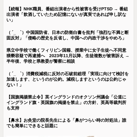
【続報】NHK職員、番組出演者から性被害を受けPTSD → 番組
出演者「飲酒していたため記憶にないが真実であれば申し訳な
い」
（ ´_ゝ`）中国国防省、日本の防衛白書を批判「強烈な不満と断
固反対」「侵略の歴史を反省し、中国への内政干渉をやめろ」
県立中学校で働くフィリピン国籍、授業中に女子生徒へ不同意
猥褻容疑で再逮捕へ 2023年11月以降、生徒複数が被害訴え →
半年後、学校と県教委が警察に相談
（ ´_ゝ`）消費税減税に反対の石破前総理「実現に向けて検討を
加速します、というのが公約。減税しますというのは公約じゃ
ない！」
【国旗掲揚禁止令】英イングランドのオクソン州議会「公道に
イングランド旗・英国旗の掲揚を禁止」の方針、英高等裁判所
も支持
【鼻水】お灸堂の院長先生による「鼻がつらい時の対処法」誰
でも簡単にできると話題に