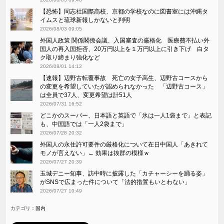
【恐怖】同志社国際高校、京都の学校なのに図書室には沖縄タ
イムスと琉球新報しかないと判明
2026/08/03 09:05
外国人政策 関係閣僚会議、入国審査の厳格化 医療費不払い外
国人の再入国拒否、20万円以上を１万円以上に引き下げ 白タ
ク取り締まり強化など
2026/08/01 14:12
【速報】辺野古転覆事故 死亡の女子高生、辺野古コースから
の変更を希望していたが認められなかった 「辺野古コース」
は全員で37人、変更希望は計51人
2026/07/31 16:52
どこかのスーパー、日本語と英語で「氷は一人1袋まで」と表記
も、中国語では「一人2袋まで」
2026/07/28 20:32
外国人の永住許可要件の厳格化について在日中国人「あきれて
モノが言えない」← 効果は抜群の模様ｗ
2026/07/27 20:39
玉城デニー知事、訪中時に披露した「カチャーシーを踊る姿」
がSNSで広まった件について「法的措置もいとわない」
2026/07/27 10:49
カテゴリ：
国内