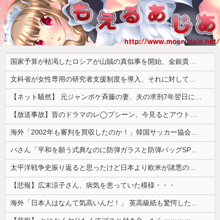
国家予算が枯渇したロシアが山賊の真似事を開始、金銀貴金属じゃなくて自動車とかってところがリアリティありすぎる……
文科省が女性専用の研究者支援制度を導入、それに対して子育て負担に苦しむ若手男性研究者は……
【ネット騒然】 元ジャンポケ斉藤の妻、夫の求刑7年翌日にインスタ更新！その内容がガチでヤバすぎる…
【放送事故】昔のドラマのレ◯プシーン、今見るとアウトすぎる・・・
海外「2002年も審判を買収したのか！」韓国サッカー協会による国際試合の審判買収が発覚し大騒ぎ！【海外の反応】
パさん「平和を願う式典なのに防弾ガラスと防弾バッグSPで囲まれた壇上でスピーチする人が総理大臣」
太平洋戦争史振り返ると思ったけど日本より欧米が諸悪の根源やん
【悲報】広末涼子さん、病気を患っていた模様・・・
海外「日本人はなんて気高いんだ！」 英高級紙も驚愕した極限の中の日本人の姿に世界が衝撃