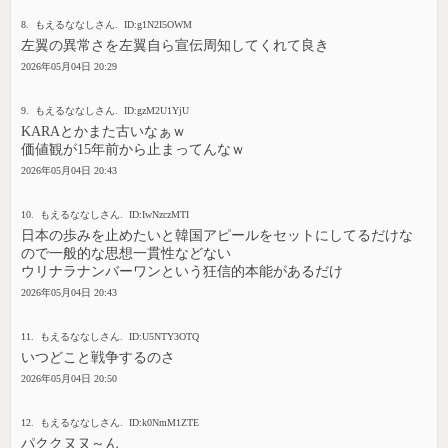
8. もえるななしさん. ID:g1N2I5OWM
左翼の異常さを左翼自ら宣伝周知してくれて良き
2026年05月04日 20:29
9. もえるななしさん. ID:gzM2U1YjU
KARAとかまた古いなぁｗ
価値観が15年前から止まってんなｗ
2026年05月04日 20:43
10. もえるななしさん. ID:IwNzczMTI
日本の歩みを止めたいと韓国アピールをセットにしてるだけな
ので一般的な思想一貫性などない
ウリナラナンバーワンという狂信的本能があるだけ
2026年05月04日 20:43
11. もえるななしさん. ID:U5NTY3OTQ
いつどこと戦争するのさ
2026年05月04日 20:50
12. もえるななしさん. ID:k0NmM1ZTE
パククヌヌ～ん