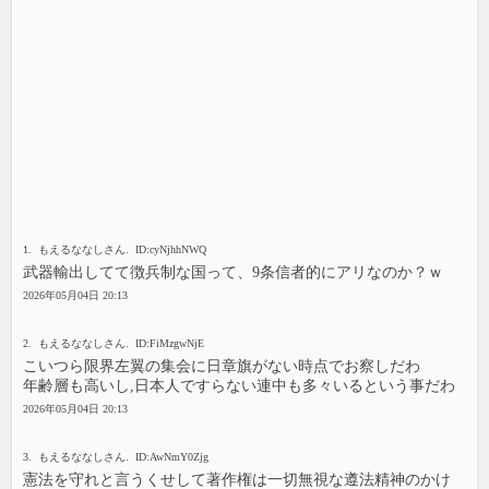
1. もえるななしさん. ID:cyNjhhNWQ
武器輸出してて徴兵制な国って、9条信者的にアリなのか？ｗ
2026年05月04日 20:13
2. もえるななしさん. ID:FiMzgwNjE
こいつら限界左翼の集会に日章旗がない時点でお察しだわ
年齢層も高いし,日本人ですらない連中も多々いるという事だわ
2026年05月04日 20:13
3. もえるななしさん. ID:AwNmY0Zjg
憲法を守れと言うくせして著作権は一切無視な遵法精神のかけ