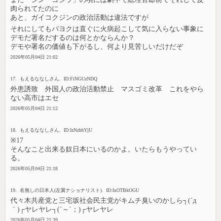
肉られてたのに
あと、ガイコクジンの政治活動は違法ですが
それにしてもパヨクは直ぐに火病起こして気に入らない事象に
デモだ署名だするのは何とかならんか？
デモや署名の価値も下がるし、何より見苦しいだけだぞ
2026年05月04日 21:02
17. もえるななしさん. ID:FiNGUzNDQ
外患誘致 外国人の政治活動禁止 マスゴミ改革 これをやら
ない高市はエセ
2026年05月04日 21:12
18. もえるななしさん. ID:IzNzhhYjU
※17
そんなこと出来る奴日本にいるのかよ。いたらもうやってい
る。
2026年05月04日 21:18
19. 名無しの日本人(左翼ナショナリスト). ID:IxOTBkOGU
代々木共産党と三宅坂社会民主党がキムチ臭いのかしら┐(´д
｀)┌ヤレヤレ┐(´～`；)┌ヤレヤレ
2026年05月04日 21:39