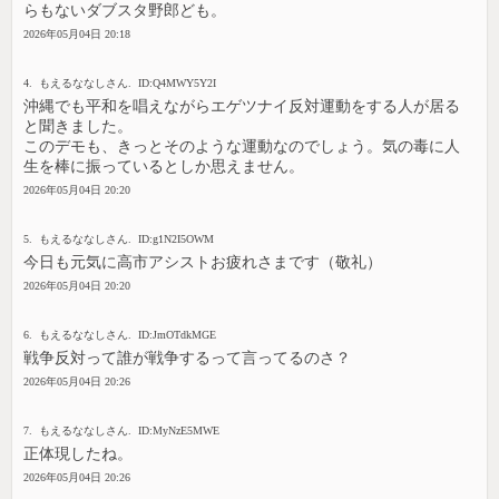
らもないダブスタ野郎ども。
2026年05月04日 20:18
4. もえるななしさん. ID:Q4MWY5Y2I
沖縄でも平和を唱えながらエゲツナイ反対運動をする人が居る
と聞きました。
このデモも、きっとそのような運動なのでしょう。気の毒に人
生を棒に振っているとしか思えません。
2026年05月04日 20:20
5. もえるななしさん. ID:g1N2I5OWM
今日も元気に高市アシストお疲れさまです（敬礼）
2026年05月04日 20:20
6. もえるななしさん. ID:JmOTdkMGE
戦争反対って誰が戦争するって言ってるのさ？
2026年05月04日 20:26
7. もえるななしさん. ID:MyNzE5MWE
正体現したね。
2026年05月04日 20:26