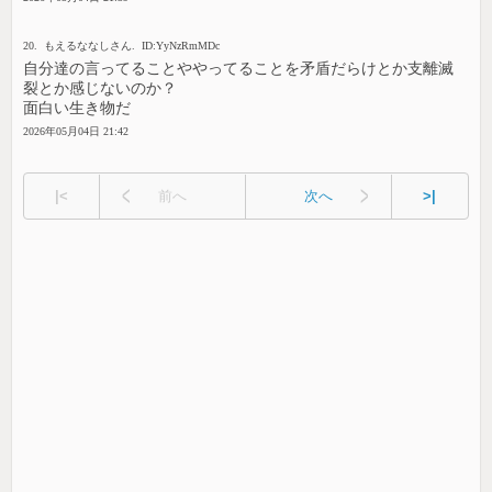
20. もえるななしさん. ID:YyNzRmMDc
自分達の言ってることややってることを矛盾だらけとか支離滅
裂とか感じないのか？
面白い生き物だ
2026年05月04日 21:42
|<
前へ
次へ
>|