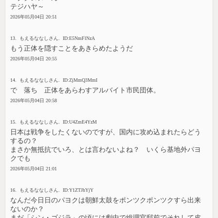
テジハヤ～
2026年05月04日 20:51
13. もえるななしさん. ID:E5NmFlNzA
もう正体を隠すことをあきらめたようだ
2026年05月04日 20:55
14. もえるななしさん. ID:ZjMmQ3MmI
で 落ち 正体をあらわすアルバイト市民団体。
2026年05月04日 20:58
15. もえるななしさん. ID:U4ZmE4YzM
日本は戦争をしたくないのですが、国内に攻め込まれたらどう
するの？
まさか無抵抗でいろ、とは言わないよね？ いくら基地外パヨ
クでも
2026年05月04日 21:01
16. もえるななしさん. ID:Y1ZTJhYjY
なんだ今日日のパヨクは朝鮮太鼓をポンツクポンツクすら出来
ないのか？
まだ「シン・ゴジラ」の頃には劇中で総理官邸前でそれして皮