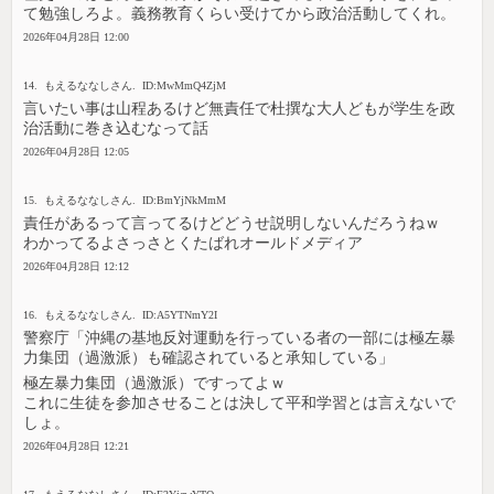
て勉強しろよ。義務教育くらい受けてから政治活動してくれ。
2026年04月28日 12:00
14. もえるななしさん. ID:MwMmQ4ZjM
言いたい事は山程あるけど無責任で杜撰な大人どもが学生を政
治活動に巻き込むなって話
2026年04月28日 12:05
15. もえるななしさん. ID:BmYjNkMmM
責任があるって言ってるけどどうせ説明しないんだろうねｗ
わかってるよさっさとくたばれオールドメディア
2026年04月28日 12:12
16. もえるななしさん. ID:A5YTNmY2I
警察庁「沖縄の基地反対運動を行っている者の一部には極左暴
力集団（過激派）も確認されていると承知している」
極左暴力集団（過激派）ですってよｗ
これに生徒を参加させることは決して平和学習とは言えないで
しょ。
2026年04月28日 12:21