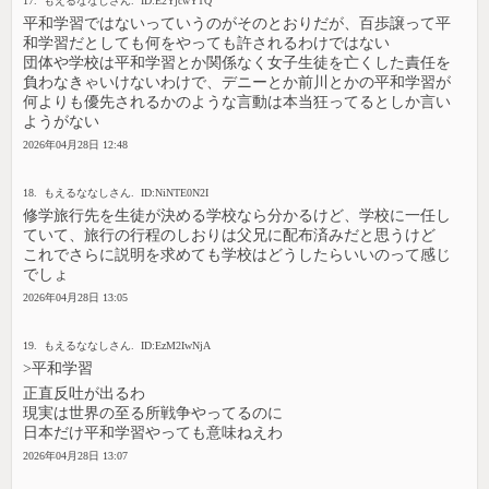
17. もえるななしさん. ID:E2YjcwYTQ
平和学習ではないっていうのがそのとおりだが、百歩譲って平
和学習だとしても何をやっても許されるわけではない
団体や学校は平和学習とか関係なく女子生徒を亡くした責任を
負わなきゃいけないわけで、デニーとか前川とかの平和学習が
何よりも優先されるかのような言動は本当狂ってるとしか言い
ようがない
2026年04月28日 12:48
18. もえるななしさん. ID:NiNTE0N2I
修学旅行先を生徒が決める学校なら分かるけど、学校に一任し
ていて、旅行の行程のしおりは父兄に配布済みだと思うけど
これでさらに説明を求めても学校はどうしたらいいのって感じ
でしょ
2026年04月28日 13:05
19. もえるななしさん. ID:EzM2IwNjA
>平和学習
正直反吐が出るわ
現実は世界の至る所戦争やってるのに
日本だけ平和学習やっても意味ねえわ
2026年04月28日 13:07