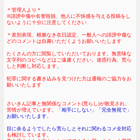
＊管理人より＊
※誹謗中傷や名誉毀損、他人に不快感を与える投稿をし
ないように十分に注意してください
＊差別表現、根拠なき在日認定、一般人への誹謗中傷な
どのコメントは自粛いただくようお願いいたします
たくさんの方に閲覧していただいております。無意味な
文字列のコピペなどはご遠慮ください。迷惑行為、荒ら
しと判断し対応します。
犯罪に関する書き込みを見つけた方は通報のご協力をお
願いいたします
さいきん記事と無関係なコメント(荒らし)が散見され、
苦情が増えています。
「相手にしない」「完全無視で」
お願いいたします
。
目に余るようでしたら荒らしとそれに関わるコメ全対応
も検討しています。