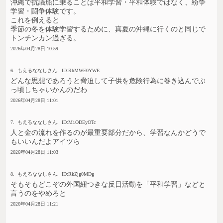
沖縄で抗議船に乗ることは平和学習・平和体験ではなく、紛争
学習・闘争体験です。
これを例えると
季節の冬を体験学習するために、真夏の沖縄に行くのと同じで
トンチンカン過ぎる。
2026年04月28日 10:59
6. もえるななしさん. ID:RhMWE0YWE
どんな思想であろうと脅迫して子供を危険行為に巻き込んでぶ
っ頃しちゃいかんのだわ
2026年04月28日 11:01
7. もえるななしさん. ID:M1ODEyOTc
人と金の流れを作るのが最重要部分だから、学習なんかどうで
もいいんだよアイツら
2026年04月28日 11:03
8. もえるななしさん. ID:RkZjg0MDg
そもそもどこぞの外国紐つきな反日活動を「平和学習」などと
言うのをやめろと
2026年04月28日 11:21