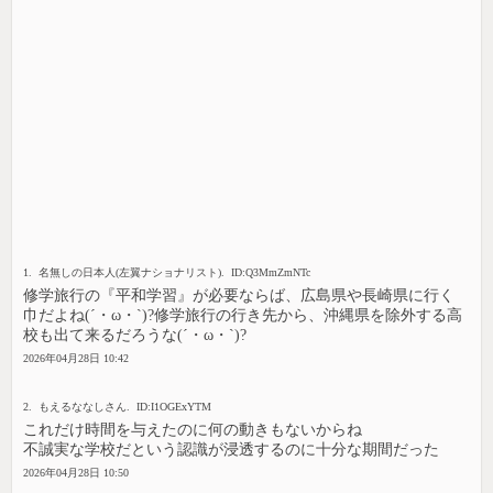
1. 名無しの日本人(左翼ナショナリスト). ID:Q3MmZmNTc
修学旅行の『平和学習』が必要ならば、広島県や長崎県に行く
巾だよね(´・ω・`)?修学旅行の行き先から、沖縄県を除外する高
校も出て来るだろうな(´・ω・`)?
2026年04月28日 10:42
2. もえるななしさん. ID:I1OGExYTM
これだけ時間を与えたのに何の動きもないからね
不誠実な学校だという認識が浸透するのに十分な期間だった
2026年04月28日 10:50