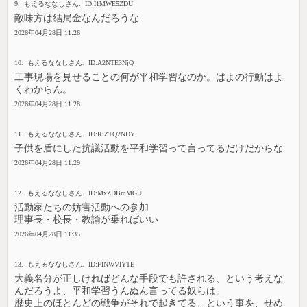
9. もえるななしさん. ID:I1MWE5ZDU
敵味方は結局金なんだろうな
2026年04月28日 11:26
10. もえるななしさん. ID:A2NTE3NjQ
工事現場を見せることの何が平和学習なのか。ぱよの行動はよ
くわからん。
2026年04月28日 11:28
11. もえるななしさん. ID:RiZTQ2NDY
子供を盾にした抗議活動を平和学習って言ってるだけだからな
2026年04月28日 11:29
12. もえるななしさん. ID:MxZDBmMGU
活動家たちの妨害活動への参加
理事長・校長・教諭が乗ればいい
2026年04月28日 11:35
13. もえるななしさん. ID:FlNWVlYTE
大義名分が正しければどんな手段でも許される、という考えな
んだろうよ、平和学習うんぬん言ってる奴らは。
歴史上のほとんどの戦争がそれで起きてる、という事を、せめ