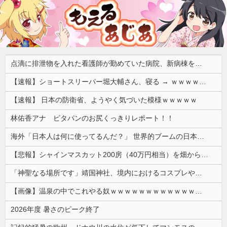
点滴に排泄物を入れた看護師が勤めていた病院、新病棟を建てたばかりなのに近隣住民の総スカンを食らった結果……
【速報】ショートスリーパー堀大輔さん、寝る → ｗｗｗｗｗｗｗｗｗｗｗｗｗｗｗｗ
【速報】 日本の防衛省、ようやく気づいた模様ｗｗｗｗｗ
林佑香アナ ピタパンのお尻くっきりレポート！！
海外「日本人は何に使ってるんだ？」 世界的ブームの日本の食品、買ってみたものの使い道が分からない外国人が続出
【悲報】シャインマスカット200房（40万円相当）を畑から盗んだ男を逮捕 ネットで販売していた模様
「神聖なる場所です」靖国神社、境内におけるコスプレや軍装の禁止を発表
【画像】温泉の中でこれやる奴ｗｗｗｗｗｗｗｗｗｗｗｗｗｗｗｗ
2026年度 暑さのピーク終了