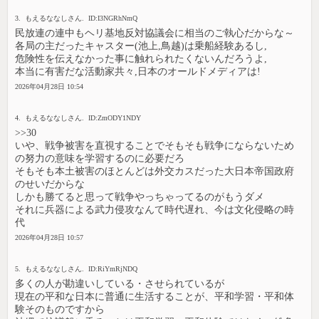
3. もえるななしさん. ID:I3NGRhNmQ
民放連の連中もヘリ基地反対協議会に相当のご執心だからな～
各局の主だったキャスター(池上,鳥越)は乗船経験あるし,
危険性を伝えなかった事に触れられたくないんだろうよ,
本当に有害だな活動家共々,日本のオールドメディアは!
2026年04月28日 10:54
4. もえるななしさん. ID:ZmODY1NDY
>>30
いや、戦争被害を直視することでそもそも戦争にならないため
の努力の意味を学習するのに必要だろ
そもそも本土被害のほとんどは外交カスだった大日本帝国政府
のせいだからな
しかも勝てると思って戦争やっちゃってるのがもうダメ
それに兵器による武力侵攻なんて時代遅れ、今は文化侵略の時
代
2026年04月28日 10:57
5. もえるななしさん. ID:RiYmRjNDQ
多くの人が勘違いしている・させられているが
現在の平和な日本に普通に生活することが、平和学習・平和体
験そのものですから