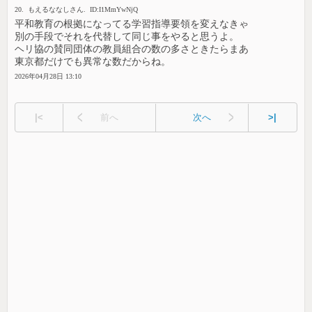
20. もえるななしさん. ID:I1MmYwNjQ
平和教育の根拠になってる学習指導要領を変えなきゃ
別の手段でそれを代替して同じ事をやると思うよ。
ヘリ協の賛同団体の教員組合の数の多さときたらまあ
東京都だけでも異常な数だからね。
2026年04月28日 13:10
|<
前へ
次へ
>|