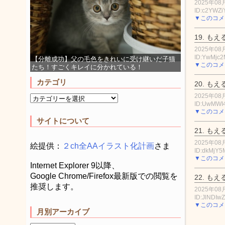
2025年08月
ID:c2YWZi
▼このコメ
19.
もえ
2025年08月
ID:YwMjc2
【分離成功】父の毛色をきれいに受け継いだ子猫
▼このコメ
たち！すごくキレイに分かれている！
カテゴリ
20.
もえ
2025年08月
ID:UwMWI
▼このコメ
サイトについて
21.
もえ
2025年08月
絵提供：
２ch全AAイラスト化計画
さま
ID:dkMjY
▼このコメ
Internet Explorer 9以降、
Google Chrome/Firefox最新版での閲覧を
22.
もえ
推奨します。
2025年08月
ID:JlNDIw
▼このコメ
月別アーカイブ