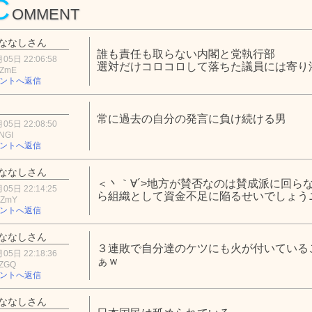
C
OMMENT
ななしさん
誰も責任も取らない内閣と党執行部
05日 22:06:58
選対だけコロコロして落ちた議員には寄り
zZmE
ントへ返信
常に過去の自分の発言に負け続ける男
05日 22:08:50
NGI
ントへ返信
ななしさん
＜丶｀∀´>地方が賛否なのは賛成派に回ら
05日 22:14:25
ら組織として資金不足に陥るせいでしょう
5ZmY
ントへ返信
ななしさん
３連敗で自分達のケツにも火が付いている
05日 22:18:36
ぁｗ
5ZGQ
ントへ返信
ななしさん