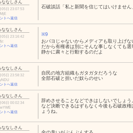
るななしさん
石破談話「私と新聞を信じてはいけません
05日 23:07:53
2MjE
ントへ返信
るななしさん
※9
05日 23:16:42
おパヨじゃないからメディアも取り上げな
jc
ントへ返信
だから有権者は別にそんな事しなくても選
静かに粛々と行動するのだよ
るななしさん
自民の地方組織もガタガタだろうな
05日 23:58:32
全部石破と担いだ奴らのせい
MyNDU
ントへ返信
るななしさん
辞めさせることなどできはしないでしょう
06日 00:02:34
など決断できるはずもなく今後も石破政権
MwYWE
ょうね。
ントへ返信
るななしさん
金の臭いがぷんぷんする