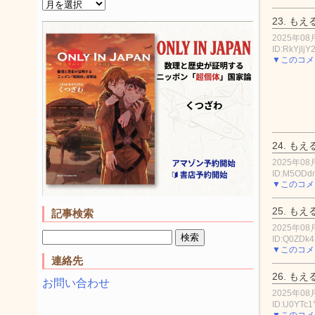
23.
もえ
2025年08月
ID:RkYjljY
▼このコメ
24.
もえ
2025年08月
ID:M5ODd
▼このコメ
25.
もえ
記事検索
2025年08月
ID:Q0ZDk
▼このコメ
連絡先
26.
もえ
お問い合わせ
2025年08月
ID:U0YTc1
▼このコメ