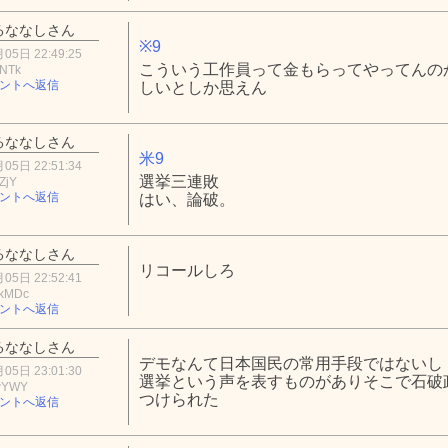
るななしさん
※9
05日 22:49:25
こういう工作員って金もらってやってんの
zNTk
ントへ返信
しいとしか思えん
るななしさん
米9
05日 22:51:34
選挙三連敗
ZjY
ントへ返信
はい、論破。
るななしさん
リコールしろ
05日 22:52:41
kMDc
ントへ返信
るななしさん
デモなんて日本国民の常用手段ではないし
05日 23:01:30
選挙という声を表すものがありそこで石破
wYWY
つけられた
ントへ返信