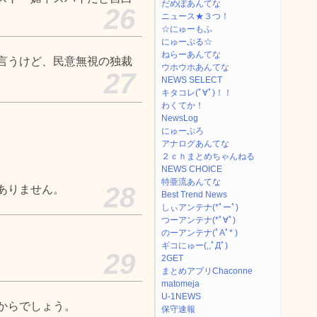
だめぽあんてな
26
ニュース★３つ！
☆にゅーもふ
にゅーぷる☆
ねらーあんてな
言うけど、民意無視の独裁
ウホウホあんてな
27
NEWS SELECT
キタコレ(ﾟ∀ﾟ)！！
わくてか！
NewsLog
にゅーぷろ
アナログあんてな
２ｃｈまとめちゃんねる
NEWS CHOICE
特亜流あんてな
28
ありません。
Best Trend News
しぃアンテナ(*ﾟーﾟ)
つーアンテナ(*ﾟ∀ﾟ)
のーアンテナ(ﾟAﾟ* )
ギコにゅー(,,ﾟДﾟ)
29
2GET
まとめアプリChaconne
matomeja
U-1NEWS
からでしょう。
保守速報