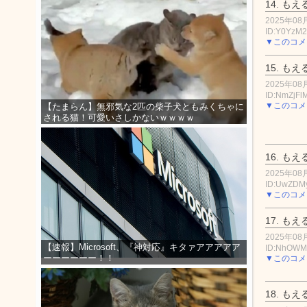
14.
もえ
2025年08月
ID:Y0YzM
▼このコメ
15.
もえ
2025年08月
ID:NmZjFlM
▼このコメ
【たまらん】無邪気な2匹の柴子犬ともみくちゃに
される猫！可愛いさしかないｗｗｗｗ
16.
もえ
2025年08月
ID:UwZD
▼このコメ
17.
もえ
2025年08月
【速報】Microsoft、『神対応』キタァアアアアア
ID:NhOW
ーーーーーー！！
▼このコメ
18.
もえ