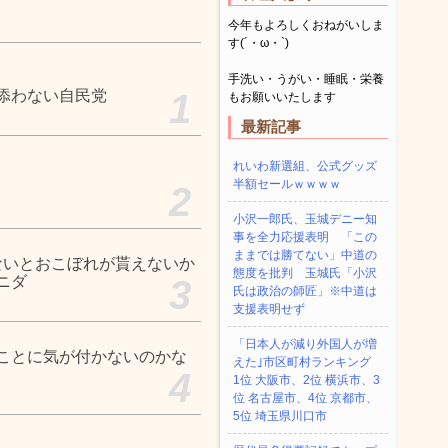
今年もよろしくおねがいしま
す(´・ω・`)
手洗い・うがい・睡眠・栄養
添わない自民党
1
もお願いいたします
最新記事
れいわ新選組、公式グッズ
半額セールｗｗｗｗ
2
小沢一郎氏、玉城デニー知
事を全力応援表明 「この
ままでは勝てない」中道の
ないとおこぼれが貰えないか
態度を批判 玉城氏「小沢
ニダ
3
氏は政治の師匠」※中道は
支援表明せず
「日本人が減り外国人が増
ことに気が付かないのかな
えた｣市区町村ランキング
4
1位 大阪市、2位 横浜市、3
位 名古屋市、4位 京都市、
5位 埼玉県川口市