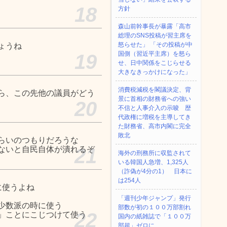
18
方針
森山前幹事長が暴露「高市
総理のSNS投稿が習主席を
怒らせた」 「その投稿が中
ょうね
国側（習近平主席）を怒ら
19
せ、日中関係をこじらせる
大きなきっかけになった」
消費税減税を閣議決定、背
ら、この先他の議員がどう
景に首相の財務省への強い
20
不信と人事介入の示唆 歴
代政権に増税を主導してき
た財務省、高市内閣に完全
敗北
らいのつもりだろうな
ないと自民自体が潰れるぞ
21
海外の刑務所に収監されて
いる韓国人急増、1,325人
（詐偽が4分の1） 日本に
は254人
に使うよね
「週刊少年ジャンプ」発行
少数派の時に使う
部数が初の１００万部割れ
22
」ことにこじつけて使う
国内の紙雑誌で「１００万
部超」ゼロに