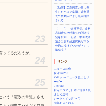
【動画】広島慰霊の日に発
生したパヨク集団、強制退
去で機動隊により無事排除
される
（ ´_ゝ`）中道幹事長、食料
品消費税2年間1%の閣議決
23
定を批判 → 記者「中道改革
連合は食料品消費税ゼロを
公約に掲げていたが？」→
階猛氏「
言ってるだろうが。
24
リンク
ニュースの森
保守JAPAN
Zattoyomiニュース見出しリ
25
ーダー
2chnavi
特定アジアと日本／情強！良
まとめ速報
という「憲政の常道」さえ
いーあんてな(#ﾟｗﾟ)
我無ちゃんねる
スト・媚中スパイだと自白