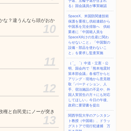
予選、五輪予選が含まれ
る）国会議員が事実確認
SpaceX、米国防関連技術
かな？違うんなら頭がおか
保護を重視し供給連鎖から
10
中国系を完全排除へ 供給
業者に「中国籍人員を
SpaceX向けの生産に関わ
らせないこと」「中国製の
設備・部品を使わないこ
と」を要求し監査実施
11
（ ´_ゝ`）中道・立憲・公
明、国会内で「熊本地震対
策本部会議」各省庁からヒ
アリング・現地から意見聴
12
取「パーティション、人
手、宿泊施設の不足や、外
国人実習生の方々にも対応
してほしい」今日の午後、
政府に要望書を提出
政権と自民党にノーが突き
関西学院大学のアシスタン
13
ト教授（中国籍）、ドラッ
グストアで現行犯逮捕 万