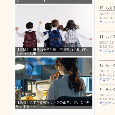
アーーーーーーー！！
10.
もえ
2025年08月
ID:JkNmE
▼このコメ
11.
もえ
2025年08月
ID:M1NjQ4
【衝撃】世田谷の小学生達、河川敷の『桑の実』
▼このコメ
を食べた結果・・・・
12.
もえ
2025年08月
ID:RmODZ
▼このコメ
13.
もえ
2025年08月
ID:M1OGI
【悲報】楽すぎる在宅ワークの正体、ついに『判
▼このコメ
明』する・・・・・・