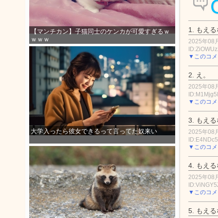
1.
もえる
【マンチカン】子猫同士のケンカが可愛すぎるｗ
ｗｗｗ
2025年08月
ID:ZiOWU
▼このコメ
2.
え。
2025年08月
ID:M1Mjg5
▼このコメ
3.
もえる
大学入ったら彼女できるって言ってた奴来い
2025年08月
ID:E4NDc
▼このコメ
4.
もえる
2025年08月
ID:ViNGY
▼このコメ
5.
もえる