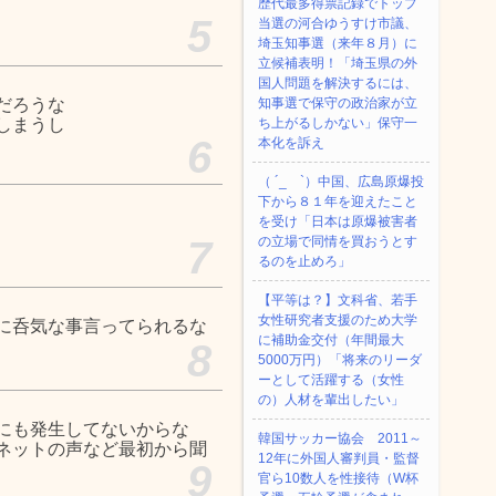
歴代最多得票記録でトップ
5
当選の河合ゆうすけ市議、
埼玉知事選（来年８月）に
立候補表明！「埼玉県の外
国人問題を解決するには、
だろうな
知事選で保守の政治家が立
しまうし
ち上がるしかない」保守一
6
本化を訴え
（ ´_ゝ`）中国、広島原爆投
下から８１年を迎えたこと
を受け「日本は原爆被害者
7
の立場で同情を買おうとす
るのを止めろ」
【平等は？】文科省、若手
女性研究者支援のため大学
に呑気な事言ってられるな
に補助金交付（年間最大
8
5000万円）「将来のリーダ
ーとして活躍する（女性
の）人材を輩出したい」
にも発生してないからな
韓国サッカー協会 2011～
ネットの声など最初から聞
12年に外国人審判員・監督
9
官ら10数人を性接待（W杯