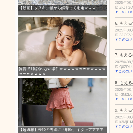
2025年08月
ID:ZkZTI2
【動画】タヌキ、猫から餌奪って逃走ｗｗｗ
▼このコメ
6.
もえる
2025年08月
ID:A1OGV
▼このコメ
7.
もえる
2025年08月
ID:Q0ZDk
賃貸で1番譲れない条件ｗｗｗｗｗｗｗｗｗｗｗｗ
▼このコメ
ｗｗｗｗｗｗｗ
8.
もえる
2025年08月
ID:RlM2E
▼このコメ
9.
もえる
2025年08月
ID:k3MjI
▼このコメ
【超速報】未婚の男達に『朗報』キタァアアアア