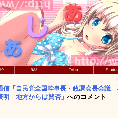
紹介
RSS
Twitter
Facebo
通信「自民党全国幹事長・政調会長会議 
表明 地方からは賛否」
へのコメント