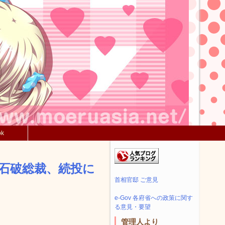
ok
石破総裁、続投に
首相官邸 ご意見
e-Gov 各府省への政策に関す
る意見・要望
管理人より