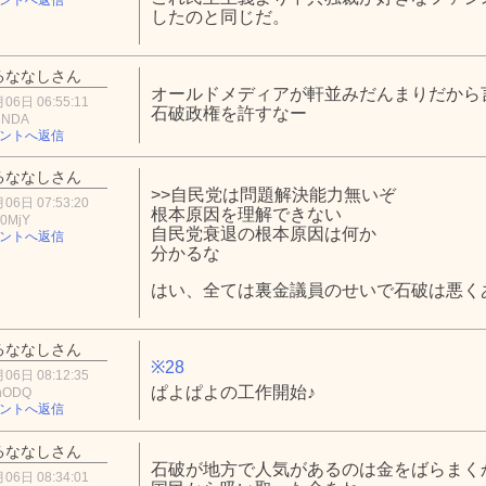
したのと同じだ。
るななしさん
オールドメディアが軒並みだんまりだから
06日 06:55:11
石破政権を許すなー
3NDA
ントへ返信
るななしさん
>>自民党は問題解決能力無いぞ
06日 07:53:20
根本原因を理解できない
0MjY
自民党衰退の根本原因は何か
ントへ返信
分かるな
はい、全ては裏金議員のせいで石破は悪く
るななしさん
※28
06日 08:12:35
ぱよぱよの工作開始♪
hODQ
ントへ返信
るななしさん
石破が地方で人気があるのは金をばらまく
06日 08:34:01