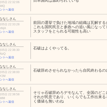
日本国民は舐められている
05日 22:32:06
OWQ
ントへ返信
ななしさん
前回の選挙で負けた地域の組織は瓦解する
05日 22:33:28
これも国民民主と参政への追い風になって
mNjA
スタッフをとられる可能性も高い
ントへ返信
ななしさん
石破はよくやってる。
05日 22:36:30
4NzQ
ントへ返信
ななしさん
石破辞めさせられなかったら自民終わるの
05日 22:38:00
0Y2M
ントへ返信
ななしさん
そりゃ石破辞めろデモなんて、全国のどこ
05日 22:38:58
それが民意であり、いくらでも工作出来る
1MWM
く価値も無いわね
ントへ返信