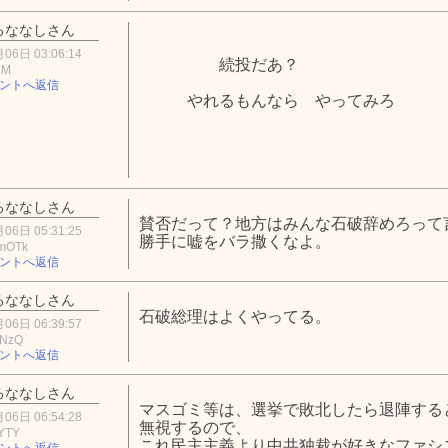
るななしさん
06日 03:06:14
続投だあ？
2M
ントへ返信
やれるもんなら やってみろ
るななしさん
賛否だって？地方はみんな石破辞めろって
06日 05:31:25
勝手に嘘をバラ撒くなよ。
mOTk
ントへ返信
るななしさん
石破総理はよくやってる。
06日 06:39:57
4NzQ
ントへ返信
るななしさん
マスゴミ等は、選挙で敗北したら退陣する
06日 06:54:28
無視するので、
YTY
これ民主主義より中共独裁が好きなファシ
ントへ返信