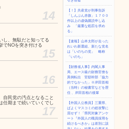
引き容疑
」
【！】共産党が刑事告訴
14
「しんぶん赤旗」１７００
件以上の虚偽購読申し込
み 「厳重な処罰を求め
る」
いし、無駄だと知ってる
【速報】山本太郎が去った
挙でNOを突き付ける
れいわ新選組、新たな党名
15
は「いのちの党」 略称
「いのち」
【財務省人事】内閣人事
局、エース級の財務官僚を
16
異例転出 官邸幹部「協力
的でなかった」※岸田首相
（当時）の秘書官などを歴
任 、岸田首相の後輩
。自民党の汚点となること
は任期まで続いていくでし
【外国人公務員】三重県、
17
ぱよくマスコミの総攻撃に
屈せず！「県民対象アンケ
ート『外国人の職員採用を
続けるべきか』は差別に該
当しない」結果を公表する