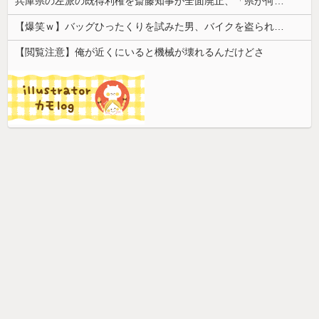
兵庫県の左派の既得利権を斎藤知事が全面廃止、「県が何をするねん？」と存在意義そのものが不明で……
【爆笑ｗ】バッグひったくりを試みた男、バイクを盗られる！
【閲覧注意】俺が近くにいると機械が壊れるんだけどさ