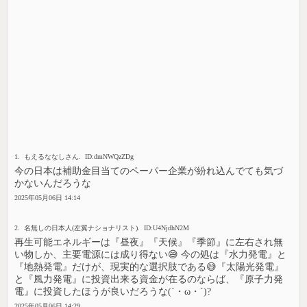
1. もえるななしさん. ID:dmNWQzZDg
今の日本は補助金目当てのペーパー企業が紛れ込んでても気づ
かないんだろうな
2025年05月06日 14:14
2. 名無しの日本人(左翼ナショナリスト). ID:U4NjdhN2M
再生可能エネルギーは『昼夜』『天候』『季節』に左右され無
い物しか、主要電源には成り得ない😅 今の処は『水力発電』と
『地熱発電』だけが、現実的な選択肢である😅『太陽光発電』
と『風力発電』に投資出来る資金が在るのならば、『原子力発
電』に投資したほうが良いだろうな(´・ω・`)?
2025年05月06日 14:29