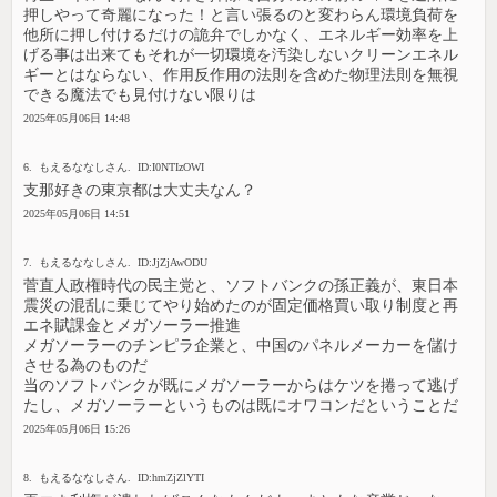
押しやって奇麗になった！と言い張るのと変わらん環境負荷を
他所に押し付けるだけの詭弁でしかなく、エネルギー効率を上
げる事は出来てもそれが一切環境を汚染しないクリーンエネル
ギーとはならない、作用反作用の法則を含めた物理法則を無視
できる魔法でも見付けない限りは
2025年05月06日 14:48
6. もえるななしさん. ID:I0NTIzOWI
支那好きの東京都は大丈夫なん？
2025年05月06日 14:51
7. もえるななしさん. ID:JjZjAwODU
菅直人政権時代の民主党と、ソフトバンクの孫正義が、東日本
震災の混乱に乗じてやり始めたのが固定価格買い取り制度と再
エネ賦課金とメガソーラー推進
メガソーラーのチンピラ企業と、中国のパネルメーカーを儲け
させる為のものだ
当のソフトバンクが既にメガソーラーからはケツを捲って逃げ
たし、メガソーラーというものは既にオワコンだということだ
2025年05月06日 15:26
8. もえるななしさん. ID:hmZjZlYTI