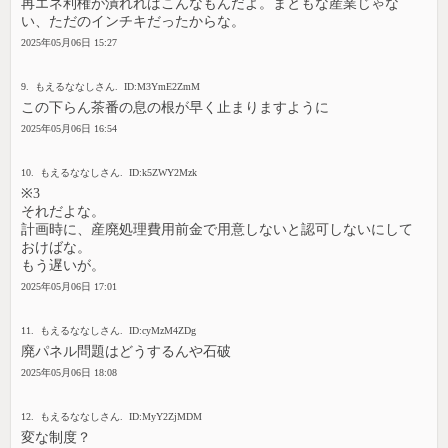
再エネ利権が潰れればこんなもんだよ。まともな産業じゃな
い、ただのインチキだったからな。
2025年05月06日 15:27
9. もえるななしさん. ID:M3YmE2ZmM
この下らん茶番の息の根が早く止まりますように
2025年05月06日 16:54
10. もえるななしさん. ID:k5ZWY2Mzk
※3
それだよな。
計画時に、産廃処理費用前金で用意しないと認可しないにして
おけばな。
もう遅いが。
2025年05月06日 17:01
11. もえるななしさん. ID:cyMzM4ZDg
廃パネル問題はどうするんや石破
2025年05月06日 18:08
12. もえるななしさん. ID:MyY2ZjMDM
変な制度？