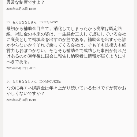
異常な制度ですよ？
2025年05月06日 18:39
13. もえるななしさん. ID:NlZjJhZGY
最初から補助金目当て。消化してしまったから廃業は既定路
線。補助金の本来の姿は、一生懸命工夫して成功している会社
に褒美として補填金を出すのが筋である。補助金を出すから誰
かやらないか？それで乗ってくる会社は、そもそも技術力も経
営力もおぼつかない。そもそも補助金で成功した事例が何れだ
けあるのか30年後に国会に報告し納税者に情報が届くようにす
べきである。
2025年05月07日 20:31
14. もえるななしさん. ID:NkNGU4ZDg
なのに再エネ賦課金は年々上がり続いているわけですが何かお
かしくないですか？
2025年05月08日 16:19