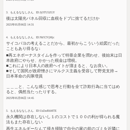
3. もえるななしさん. ID:JjOTU5ZGY
後は太陽光パネル回収に血税をドブに捨てるだけか
2025年05月06日 14:31
4. もえるななしさん. ID:NhY2VjMjc
サイコパヨの考えることだから、最初からこういう絵図だった
こともあり得るな↓
■再エネボーナスタイムを作って特亜企業を潤わせ、後始末は日
本政府にやらせ、かかった税金は増税。
■これにより日本人の政府ヘイトが溜まると、なお良い。
■そして国民が政府憎さにマルクス主義を受容して野党支持→
日本革命の兵隊増員
＿＿＿と、こんな感じで思考と行動を全て詐欺行為に当てはめ
ると、偶然当たったりする。
2025年05月06日 14:45
5. もえるななしさん. ID:UzZmRhMTE
永久機関は存在しないし１のコストで１００の利が得られる魔
法もまた存在しない
再生エネルギーなんて掃き掃除で自分の家の前のゴミを近隣に