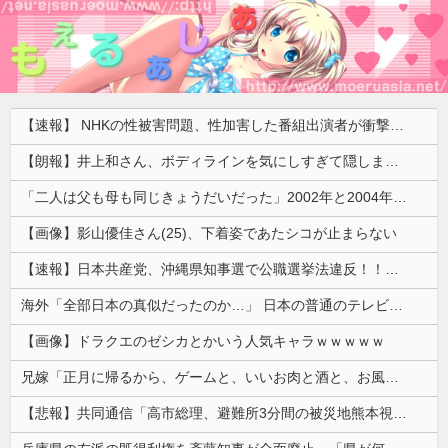
【速報】 NHKの性被害問題、性加害した番組出演者が衝撃告白！
【朗報】井上和さん、ボディラインを気にしすぎて隠しまくってしまう
「二人は父も母も同じきょうだいだった」2002年と2004年、別々に養子に迎えられた男の子と女の子が受けたDNA検査
【画像】影山優佳さん(25)、下着姿であたシコが止まらない
【速報】日本共産党、沖縄県知事選で公職選挙法違反！！！ 110番通報されても辞全くめない件
海外「全部日本の真似だったのか…」 日本の普通のテレビ番組が最新SNSの数十年先を行っていたと話題に
【画像】ドラクエのゼシカとかいう人気キャラｗｗｗｗｗ
兄嫁「正月に帰るから、ゲームと、いいお肉と酒と、お風呂グッズの準備しとけよ」寝起きの私「知るかボケ」兄嫁「キィィィィー！！！！」私「あ…」
【悲報】共同通信「高市総理、避難所3分間の被災地熊本視察動画に批判！」 → 内閣報道官「避難所視察は51分間！大変な状況の中で、1時間近く受け入れていただき、感謝！」