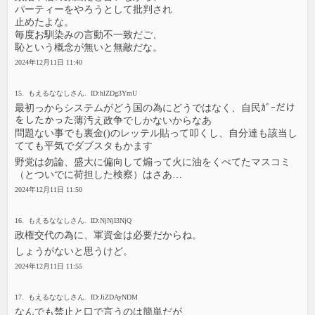
パーティーをやろうとして批判され
止めたよな。
毎度お馴染みの言動不一致だご、
恥という概念が無いと無敵だな。
2024年12月11日 11:40
15. もえるななしさん. ID:hlZDg3YmU
最初っからシステムがどう国の為にどうではなく、自民ｶﾞｰだけ
をしたかった薄汚え政争でしかないからなあ
問題ない事でも裏金()のレッテル貼って叩くし、自分達も該当し
てても平気でダブスタもかます
野党は勿論、盛大に偏向して煽って火に油をくべてたマスコミ
（とついでに荷担した検察）はさあ…
2024年12月11日 11:50
16. もえるななしさん. ID:NjNjI3NjQ
政権交代の為に、軍資金は必要だからね。
しょうがないと思うけど。
2024年12月11日 11:55
17. もえるななしさん. ID:JiZDAyNDM
なんでも禁止と口で言うのは簡単だが