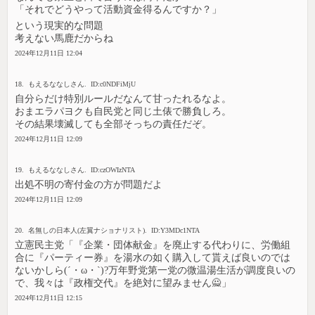
「それでどうやって活動資金得るんですか？」
という現実的な問題
考えない馬鹿だからね
2024年12月11日 12:04
18. もえるななしさん. ID:c0NDFiMjU
自分らだけ特別ルールだなんて甘ったれるなよ。
おまエラパヨクも自民党と同じ土俵で勝負しろ。
その結果壊滅しても全部そっちの責任だぞ。
2024年12月11日 12:09
19. もえるななしさん. ID:czOWIzNTA
出処不明の寄付金の方が問題だよ
2024年12月11日 12:09
20. 名無しの日本人(左翼ナショナリスト). ID:Y3MDc1NTA
立憲民主党「『企業・団体献金』を廃止する代わりに、労働組
合に『パーティー券』を湯水の如く購入して貰えば良いのでは
ないかしら(´・ω・`)?万年野党第一党の微温湯生活が調度良いの
で、我々は『政権交代』を絶対に望みません🙅」
2024年12月11日 12:15