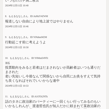
いつものガチ屑二枚舌
2024年12月11日 10:40
8. もえるななしさん. ID:AzMzY4ZWM
報道しない自由により地上波ではやりません
2024年12月11日 10:46
9. もえるななしさん. ID:ViNzhmM2M
行動起こす前に考えようよ
2024年12月11日 10:50
10. もえるななしさん. ID:Y0MmE4NTc
※6
投票動向をみると若者はだまされないが高齢者はいつも通りだ
まされた
老い先短いし今後なんて関係ないから自民にお灸をすえて気持
ち良くなればそれでいいからな連中
2024年12月11日 10:53
11. もえるななしさん. ID:A1OTA2NTk
話のタネに政治家のパーティーに一回くらい行ってみるのもい
いかもしれんが、渡邉哲也氏が知人だかに頼まれて某政治家の