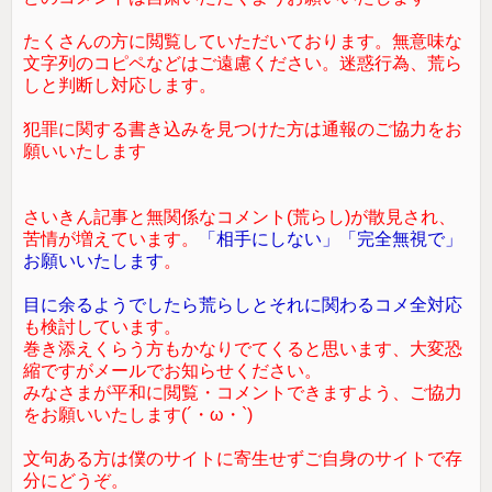
たくさんの方に閲覧していただいております。無意味な
文字列のコピペなどはご遠慮ください。迷惑行為、荒ら
しと判断し対応します。
犯罪に関する書き込みを見つけた方は通報のご協力をお
願いいたします
さいきん記事と無関係なコメント(荒らし)が散見され、
苦情が増えています。
「相手にしない」「完全無視で」
お願いいたします
。
目に余るようでしたら荒らしとそれに関わるコメ全対応
も検討しています。
巻き添えくらう方もかなりでてくると思います、大変恐
縮ですがメールでお知らせください。
みなさまが平和に閲覧・コメントできますよう、ご協力
をお願いいたします(´・ω・`)
文句ある方は僕のサイトに寄生せずご自身のサイトで存
分にどうぞ。