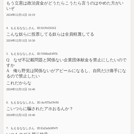
もう立憲は政治資金がどうたらこうたら言うのはやめた方がい
いぞ
2024年12月11日 10:19
4. もえるななしさん. ID:I1OWZlOGI
こんな奴らに投票してる奴らは全員軽蔑してる
2024年12月11日 10:30
5. もえるななしさん. ID:Y0MmE4NTc
Q なぜ不記載問題と関係ない企業団体献金を禁止にしたいので
すか
A 俺ら野党は関係ないがアピールになるし、自民だけ痛手にな
るので禁止したい
これだからな
2024年12月11日 10:40
6. もえるななしさん. ID:AwNTIxOWM
こいつらに騙されたアホおるんか？
2024年12月11日 10:40
7. もえるななしさん. ID:EzZmIxMWY