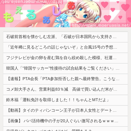
石破前首相を懐かしむ左派、「石破が日本国民から支持されまくっていた」と主張してしまうも……
「近年稀に見るどころの話じゃないぞ」と台風15号の予想進路に困惑する人が多数、偏西風が全く通用していないんだけど……
フジテレビが金の卵を産む鶏を自ら絞め殺した模様、社運を賭けたドル箱コンテンツが御蔵入りになってしまい……
韓国人「“韓国サッカー”性接待の試合結果をご覧ください」→「マッサージ効果は間違いないねｗ」「これが本当のベッドサッカーだ」
【速報】PTA会長「PTA参加拒否した親へ最終警告。こうなってもいい？」問題になりすぎて即撤回
コメ卸大手さん、営業利益83％減 高値で買い込んだ米が売れず「損切り祭り」開幕へ
鈴木福「運転免許を取得しました！！ちゃんとMTだよ」
【動画】タイのティパンコーン王子が日本人女性とデートか？
【画像】 パパ活待機中の子が20人ぐらい激写されるｗｗｗｗｗｗｗｗｗｗｗ