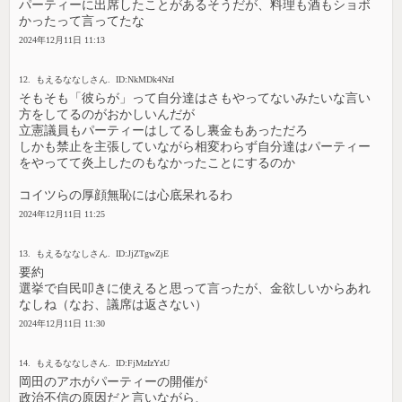
パーティーに出席したことがあるそうだが、料理も酒もショボ
かったって言ってたな
2024年12月11日 11:13
12. もえるななしさん. ID:NkMDk4NzI
そもそも「彼らが」って自分達はさもやってないみたいな言い
方をしてるのがおかしいんだが
立憲議員もパーティーはしてるし裏金もあっただろ
しかも禁止を主張していながら相変わらず自分達はパーティー
をやってて炎上したのもなかったことにするのか
コイツらの厚顔無恥には心底呆れるわ
2024年12月11日 11:25
13. もえるななしさん. ID:JjZTgwZjE
要約
選挙で自民叩きに使えると思って言ったが、金欲しいからあれ
なしね（なお、議席は返さない）
2024年12月11日 11:30
14. もえるななしさん. ID:FjMzIzYzU
岡田のアホがパーティーの開催が
政治不信の原因だと言いながら、