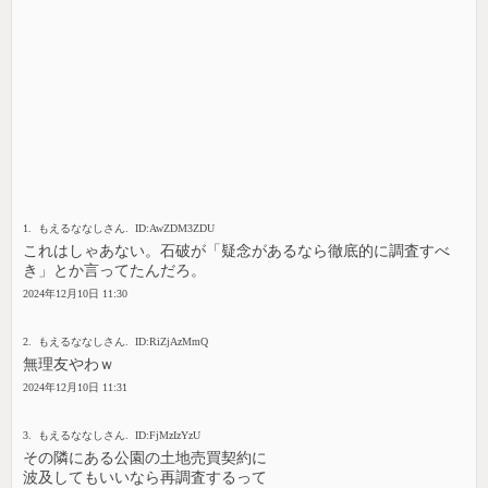
1. もえるななしさん. ID:AwZDM3ZDU
これはしゃあない。石破が「疑念があるなら徹底的に調査すべ
き」とか言ってたんだろ。
2024年12月10日 11:30
2. もえるななしさん. ID:RiZjAzMmQ
無理友やわｗ
2024年12月10日 11:31
3. もえるななしさん. ID:FjMzIzYzU
その隣にある公園の土地売買契約に
波及してもいいなら再調査するって