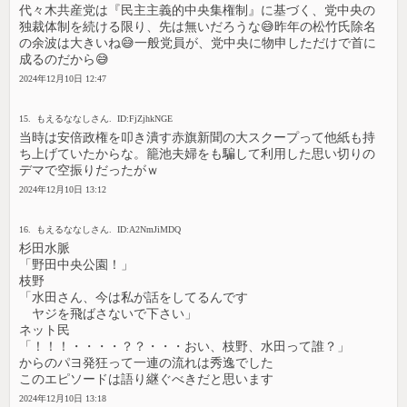
代々木共産党は『民主主義的中央集権制』に基づく、党中央の
独裁体制を続ける限り、先は無いだろうな😅昨年の松竹氏除名
の余波は大きいね😅一般党員が、党中央に物申しただけで首に
成るのだから😅
2024年12月10日 12:47
15. もえるななしさん. ID:FjZjhkNGE
当時は安倍政権を叩き潰す赤旗新聞の大スクープって他紙も持
ち上げていたからな。籠池夫婦をも騙して利用した思い切りの
デマで空振りだったがｗ
2024年12月10日 13:12
16. もえるななしさん. ID:A2NmJiMDQ
杉田水脈
「野田中央公園！」
枝野
「水田さん、今は私が話をしてるんです
ヤジを飛ばさないで下さい」
ネット民
「！！！・・・・？？・・・おい、枝野、水田って誰？」
からのパヨ発狂って一連の流れは秀逸でした
このエピソードは語り継ぐべきだと思います
2024年12月10日 13:18