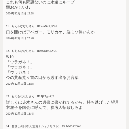
これも何も問題ないのに永遠にループ
頭おかしいわ
2024年12月10日 12:28
11. もえるななしさん. ID:ZmNmQ3NzI
口を開けばアベガー、モリカケ、脳ミソ無いんか
2024年12月10日 12:28
12. もえるななしさん. ID:cwNmQ5Y2U
※10
「ウラガネ！」
「ウラガネ！」
「ウラガネ！」
今の共産党々首の口から必ず出るお言葉
2024年12月10日 12:38
13. もえるななしさん. ID:JjZTgwZjE
詳しくは赤木さんの遺書に書かれてるから、持ち逃げした望月
衣塑子を国会に呼んで、参考人招致しろよ
2024年12月10日 12:45
14. 名無しの日本人(左翼ナショナリスト). ID:JkNDA2OWI