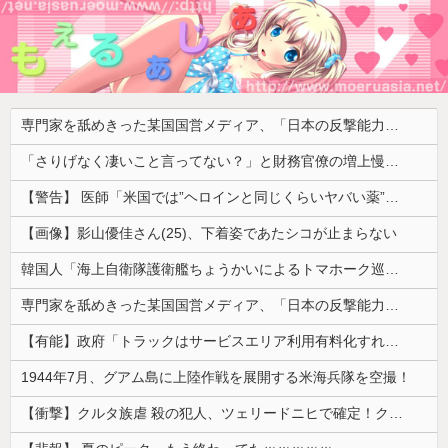
専門家を舐めきった某国国営メディア、「日本の反撃能力が地域を不安定化させている」というストーリーで番組制作を進めようとするも……
「さりげなく凄いこと言ってない？」と財務官僚の増上慢っぷりに衝撃を受ける人が続出、なぜ官僚にすぎない財務省が……
【警告】 医師「米国では”ヘロインと同じくらいヤバい薬”が日本では平気で処方されてる」
【画像】影山優佳さん(25)、下着姿であたシコが止まらない
韓国人「海上自衛隊護衛艦ちょうかいによるトマホーク巡航ミサイルの実射試験に韓国人が衝撃！」→「着々と進む最新鋭の防衛装備‥」
専門家を舐めきった某国国営メディア、「日本の反撃能力が地域を不安定化させている」というストーリーで番組制作を進めようとするも……
【有能】政府「トラックはサービスエリア利用有料化すればサボらず走るし流問題解決じゃね？」
1944年7月、グアム島に上陸作戦を展開する米海兵隊を空撮！
【衝撃】クルタ族虐 殺の犯人、ツェリードニヒで確定！クロロの演劇のせいで2人も無駄死ににwwww