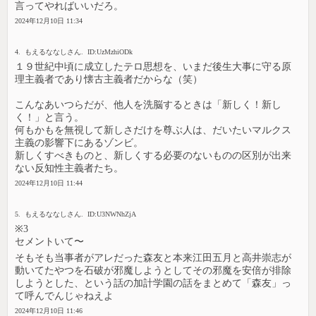
言ってやればいいだろ。
2024年12月10日 11:34
4. もえるななしさん. ID:UzMzhiODk
１９世紀中頃に成立したテロ思想を、いまだ後生大事に守る原
理主義者であり懐古主義者だからな（笑）
こんなあいつらだが、他人を洗脳するときは「新しく！新し
く！」と言う。
何もかもを無視して新しさだけを尊ぶ人は、だいたいマルクス
主義の影響下にあるゾンビ。
新しくすべきものと、新しくする必要のないものの区別が出来
ない反知性主義者たち。
2024年12月10日 11:44
5. もえるななしさん. ID:U3NWNhZjA
※3
セメントいて〜
そもそも当事者がアレだった森友と本来江田五月と高井崇志が
動いてたやつを石破が邪魔しようとしてその邪魔を安倍が排除
しようとした、という話の加計学園の話をまとめて「森友」っ
て呼んでんじゃねえよ
2024年12月10日 11:46