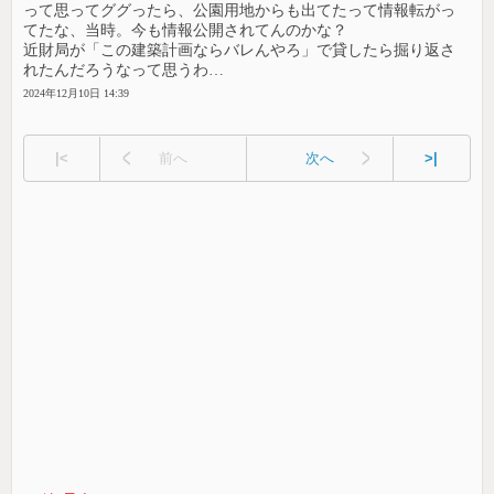
って思ってググったら、公園用地からも出てたって情報転がっ
てたな、当時。今も情報公開されてんのかな？
近財局が「この建築計画ならバレんやろ」で貸したら掘り返さ
れたんだろうなって思うわ…
2024年12月10日 14:39
|<
前へ
次へ
>|