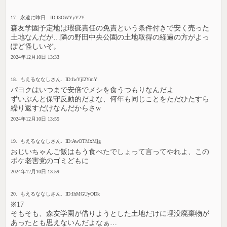
17. 永遠に昨日. ID:I3OWYyY2Y
森友学園予定地は瑕疵責任の免責という条件付きで安く売った
土地なんだが…隣の野田中央公園の土地取得の経過の方がよっ
ぽど怪しいぞ。
2024年12月10日 13:33
18. もえるななしさん. ID:IwYjI2YmY
パヨクはいつまで安倍でメシを食うつもりなんだよ
ずいぶんと保守反動的だよな、何年も同じことをただひたすら
繰り返すだけなんだからさw
2024年12月10日 13:55
19. もえるななしさん. ID:AwOTMxMjg
おじいちゃんご飯はもう食べたでしょって言ってやれよ、この
ボケ老害党のゴミどもに
2024年12月10日 13:59
20. もえるななしさん. ID:lhMGUyODk
※17
そもそも、森友学園が借りようとした土地だけに埋没廃棄物が
あったとも思えないんだよなぁ…