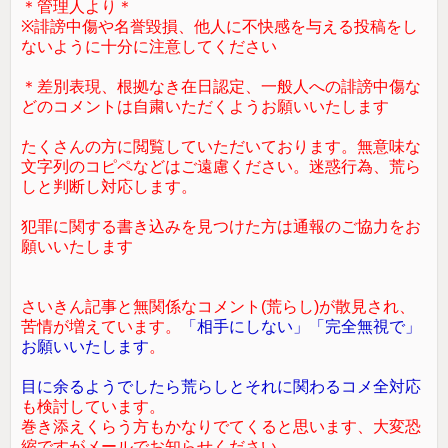
＊管理人より＊
※誹謗中傷や名誉毀損、他人に不快感を与える投稿をし
ないように十分に注意してください
＊差別表現、根拠なき在日認定、一般人への誹謗中傷な
どのコメントは自粛いただくようお願いいたします
たくさんの方に閲覧していただいております。無意味な
文字列のコピペなどはご遠慮ください。迷惑行為、荒ら
しと判断し対応します。
犯罪に関する書き込みを見つけた方は通報のご協力をお
願いいたします
さいきん記事と無関係なコメント(荒らし)が散見され、
苦情が増えています。
「相手にしない」「完全無視で」
お願いいたします
。
目に余るようでしたら荒らしとそれに関わるコメ全対応
も検討しています。
巻き添えくらう方もかなりでてくると思います、大変恐
縮ですがメールでお知らせください。