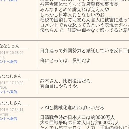
被害者団体つくって政府警察知事市長
みんなまとめて訴えればええんや
しっかし日本人おとなしいのお
増税で困窮しても怒らん害人に被害に遭っ
コメントでもな怒ってるという表現せえへ
伝わらんで、誹謗中傷やなく怒ってると意
ななしさん
日弁連って外国勢力と結託している反日工
01日 16:58:05
YTU
俺にとっては、反社だよ
ントへ返信
るななしさん
鈴木さん、比例復活だろ。
01日 17:10:09
真面目にやろうや。
5NDk
ントへ返信
るななしさん
＞AIと機械化進めればいいだろ
01日 17:34:11
wNjg
日清戦争時の日本人口は約3000万人
ントへ返信
大東亜戦争時の日本人口は約6000万人
それでも超アナログ、人力、手動の時代に