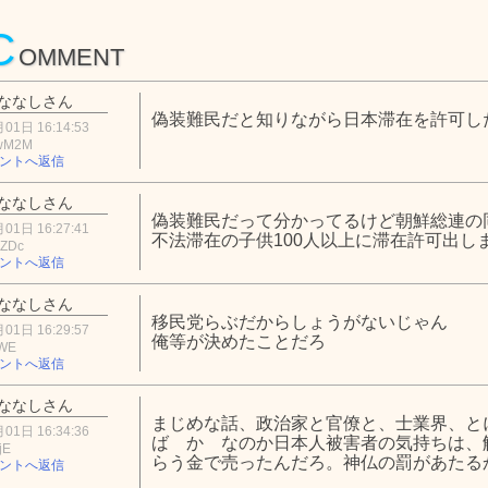
C
OMMENT
ななしさん
偽装難民だと知りながら日本滞在を許可し
01日 16:14:53
wM2M
ントへ返信
ななしさん
偽装難民だって分かってるけど朝鮮総連の
01日 16:27:41
不法滞在の子供100人以上に滞在許可出し
hZDc
ントへ返信
ななしさん
移民党らぶだからしょうがないじゃん
01日 16:29:57
俺等が決めたことだろ
NWE
ントへ返信
ななしさん
まじめな話、政治家と官僚と、士業界、と
01日 16:34:36
ば か なのか日本人被害者の気持ちは、
jE
らう金で売ったんだろ。神仏の罰があたる
ントへ返信