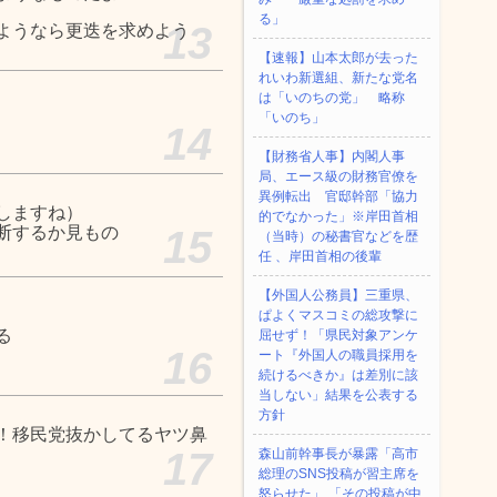
る」
13
ようなら更迭を求めよう
【速報】山本太郎が去った
れいわ新選組、新たな党名
は「いのちの党」 略称
「いのち」
14
【財務省人事】内閣人事
局、エース級の財務官僚を
異例転出 官邸幹部「協力
しますね）
的でなかった」※岸田首相
断するか見もの
15
（当時）の秘書官などを歴
任 、岸田首相の後輩
【外国人公務員】三重県、
ぱよくマスコミの総攻撃に
る
屈せず！「県民対象アンケ
16
ート『外国人の職員採用を
続けるべきか』は差別に該
当しない」結果を公表する
方針
！移民党抜かしてるヤツ鼻
17
森山前幹事長が暴露「高市
総理のSNS投稿が習主席を
怒らせた」 「その投稿が中