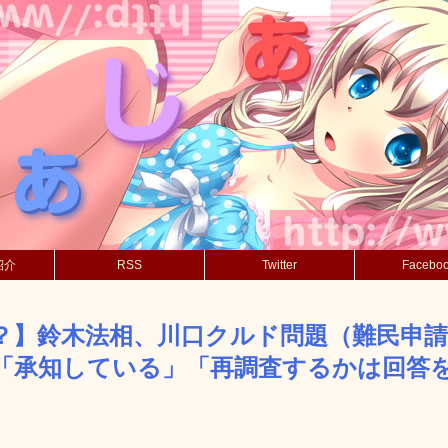
紹介
RSS
Twitter
Facebo
？】鈴木法相、川口クルド問題（難民申
「承知している」「再調査するかは回答