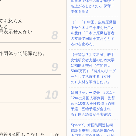
知事選で保守の政治家が立
ち上がるしかない」保守一
本化を訴え
ても怒らん
（ ´_ゝ`）中国、広島原爆投
んと
下から８１年を迎えたこと
8
思表示せんかい
を受け「日本は原爆被害者
の立場で同情を買おうとす
るのを止めろ」
作団体って認識だわ。
【平等は？】文科省、若手
女性研究者支援のため大学
9
に補助金交付（年間最大
5000万円）「将来のリーダ
ーとして活躍する（女性
の）人材を輩出したい」
10
韓国サッカー協会 2011～
12年に外国人審判員・監督
官ら10数人を性接待（W杯
予選、五輪予選が含まれ
る）国会議員が事実確認
SpaceX、米国防関連技術
保護を重視し供給連鎖から
戦役を4回もこなした。しか