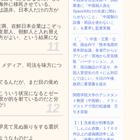
中国系を完全排除へ 供給
海外に移民させている。
業者に「中国籍人員を
は詭弁。日本人だけの方が
SpaceX向けの生産に関わ
らせないこと」「中国製の
設備・部品を使わないこ
在満、在鮮日本企業はこぞっ
と」を要求し監査実施
支那人、朝鮮人と入れ替え
方がよい、という結果にな
（ ´_ゝ`）中道・立憲・公
11
明、国会内で「熊本地震対
策本部会議」各省庁からヒ
アリング・現地から意見聴
取「パーティション、人
、メディア、司法を味方につ
手、宿泊施設の不足や、外
国人実習生の方々にも対応
してほしい」今日の午後、
てるんだが、まだ目の覚め
政府に要望書を提出
こういう状況になるとゼー
関西学院大学のアシスタン
察が的を射ているのだと分
ト教授（中国籍）、ドラッ
12
が）
グストアで現行犯逮捕 万
引き容疑
【！】共産党が刑事告訴
早見て見ぬ振りをする選択
「しんぶん赤旗」１７００
件以上の虚偽購読申し込
ようなものだよ
み 「厳重な処罰を求め