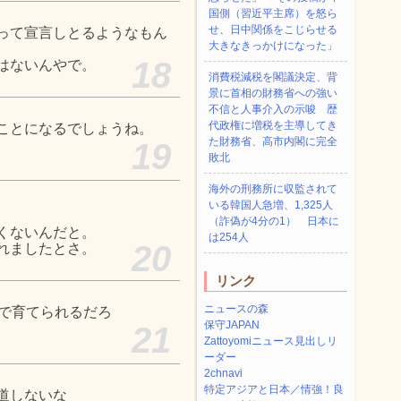
国側（習近平主席）を怒ら
せ、日中関係をこじらせる
って宣言しとるようなもん
大きなきっかけになった」
18
はないんやで。
消費税減税を閣議決定、背
景に首相の財務省への強い
不信と人事介入の示唆 歴
代政権に増税を主導してき
ことになるでしょうね。
た財務省、高市内閣に完全
19
敗北
海外の刑務所に収監されて
いる韓国人急増、1,325人
（詐偽が4分の1） 日本に
くないんだと。
は254人
20
れましたとさ。
リンク
ニュースの森
料で育てられるだろ
保守JAPAN
21
Zattoyomiニュース見出しリ
ーダー
2chnavi
特定アジアと日本／情強！良
道しないな