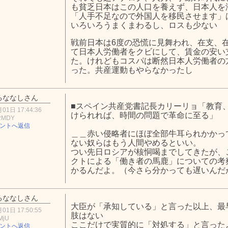
も貧乏日本はこの人口を養えず、日本人を
「人手不足なので外国人を移民させます」
いろいろうまくまわるし、ロスも少ない
戦前日本は6度の恐慌に見舞われ、在支、
て日本人労働者をクビにして、賃金の安い
た。けれどもコスパは断然日本人労働者の
った。共産運動もやらなかったし
るななしさん
■スペイン共産党書記長カリーリョ「教育
01日 17:44:36
けられれば、時間の問題で革命に至る」
2MDY
ントへ返信
＿＿赤い侵略者にほぼ全部牛耳られかかっ
ない奴らはもう人間やめるといい。
つい先日ロシアが核恫喝までしてきたが、
クトによる「働き者の馬鹿」についての考
かるんだよ。（今さら分かっても遅いんだ
るななしさん
大臣が「承知している」と言った以上、最
01日 17:50:55
肢はない
MjU
ここだけで実質的に「対処する」と言った
ントへ返信