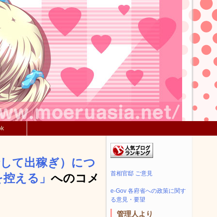
ok
請して出稼ぎ）につ
首相官邸 ご意見
を控える」
へのコメ
e-Gov 各府省への政策に関す
る意見・要望
管理人より