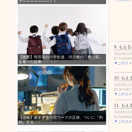
アーーーーーーー！！
9.
もえる
2024年12月
【衝撃】世田谷の小学生達、河川敷の『桑の実』
ID:YxM2I0
を食べた結果・・・・
▼このコメ
10.
もえ
2024年12月
ID:JkYmE
▼このコメ
11.
もえ
2024年12月
ID:FmOWU
【悲報】楽すぎる在宅ワークの正体、ついに『判
▼このコメ
明』する・・・・・・