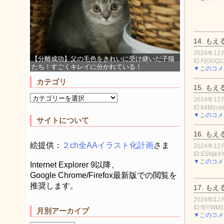
14.
もえ
2024年12月
【分離成功】父の毛色をきれいに受け継いだ子猫
ID:FjOGQ2
たち！すごくキレイに分かれている！
▼このコメ
カテゴリ
15.
もえ
2024年12月
ID:k4Mzc
▼このコメ
サイトについて
16.
もえ
絵提供：
２ch全AAイラスト化計画
さま
2024年12月
ID:E5Njk4
▼このコメ
Internet Explorer 9以降、
Google Chrome/Firefox最新版での閲覧を
推奨します。
17.
もえ
2024年12月
ID:I5YWM
月別アーカイブ
▼このコメ