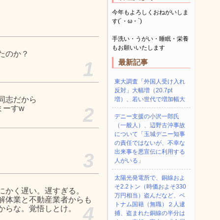
今年もよろしくおねがいしま
す(´・ω・`)
手洗い・うがい・睡眠・栄養
もお願いいたします
たのか？
最新記事
1
東大調査「外国人受け入れ
反対」大幅増（20.7pt
同志だから
増）、若い世代で増加幅大
まーすw
2
デニー支援の小沢一郎氏
（一般人）、辺野古沖事故
について「玉城デニー知事
の責任ではないが、不幸な
出来事を悪宣伝に利用する
3
人がいる」
太陽光発電所で、銅線およ
そ2.2トン（時価およそ330
にかく遅い。遅すぎる。
万円相当）盗んだなど、ベ
解体業と不動産業者からも
トナム国籍（無職）２人逮
4
からな。覚悟しとけ。
捕、盗まれた銅線の半分は