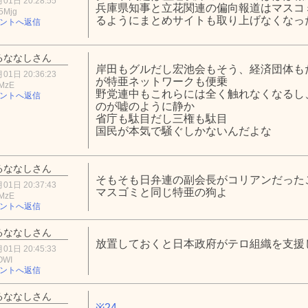
01日 20:28:55
兵庫県知事と立花関連の偏向報道はマスコ
5Mjg
るようにまとめサイトも取り上げなくなっ
ントへ返信
るななしさん
岸田もグルだし宏池会もそう、経済団体も
01日 20:36:23
が特亜ネットワークも便乗
1MzE
野党連中もこれらには全く触れなくなるし
ントへ返信
のが嘘のように静か
省庁も駄目だし三権も駄目
国民が本気で騒ぐしかないんだよな
るななしさん
そもそも日弁連の副会長がコリアンだった
01日 20:37:43
マスゴミと同じ特亜の狗よ
1MzE
ントへ返信
るななしさん
放置しておくと日本政府がテロ組織を支援
01日 20:45:33
OWI
ントへ返信
るななしさん
※24