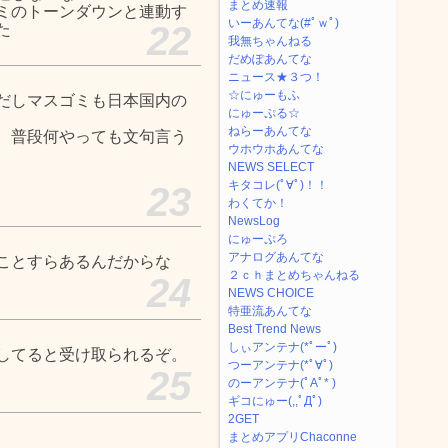
まとめ速報
ミのトーンダウンと連動す
いーあんてな(#ﾟｗﾟ)
22
た
我無ちゃんねる
だめぽあんてな
ニュース★３つ！
☆にゅーもふ
だしマスゴミも日本国内の
にゅーぷる☆
ねらーあんてな
、普段何やっても文句言う
ウホウホあんてな
NEWS SELECT
キタコレ(ﾟ∀ﾟ)！！
23
わくてか！
NewsLog
にゅーぷろ
アナログあんてな
ことすらあるんだからな
２ｃｈまとめちゃんねる
24
NEWS CHOICE
特亜流あんてな
Best Trend News
しぃアンテナ(*ﾟーﾟ)
してると受け取られるぞ。
つーアンテナ(*ﾟ∀ﾟ)
25
のーアンテナ(ﾟAﾟ* )
ギコにゅー(,,ﾟДﾟ)
2GET
まとめアプリChaconne