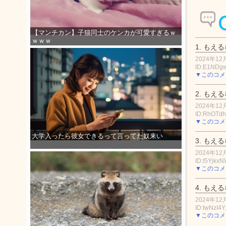
【マンチカン】子猫同士のケンカが可愛すぎるｗ
ｗｗｗ
1.
もえる
2024年12月
ID:E1NDg
▼このコメ
2.
もえる
2024年12月
ID:RhOTd
▼このコメ
大学入ったら彼女できるって言ってた奴来い
3.
もえる
2024年12月
ID:I5Yjkx
▼このコメ
4.
もえる
2024年12月
ID:IwNzI4Y
▼このコメ