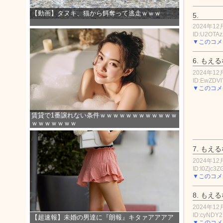
【動画】タヌキ、猫から餌奪って逃走ｗｗｗ
5.
2024年12月
ID:U2OTAz
▼このコメ
6.
もえる
2024年12月
ID:EwZDVl
▼このコメ
賃貸で1番譲れない条件ｗｗｗｗｗｗｗｗｗｗｗｗ
ｗｗｗｗｗｗｗ
7.
もえる
2024年12月
ID:I0Zjc3
▼このコメ
8.
もえる
2024年12月
ID:cyNDY
【超速報】未婚の男達に『朗報』キタァアアアア
▼このコメ