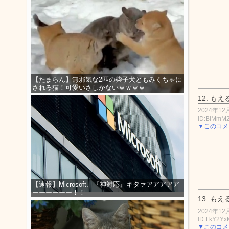
【たまらん】無邪気な2匹の柴子犬ともみくちゃに
される猫！可愛いさしかないｗｗｗｗ
12.
もえ
2024年12月
ID:BiMmM
▼このコメ
【速報】Microsoft、『神対応』キタァアアアアア
ーーーーーー！！
13.
もえ
2024年12月
ID:FkY2Yx
▼このコメ