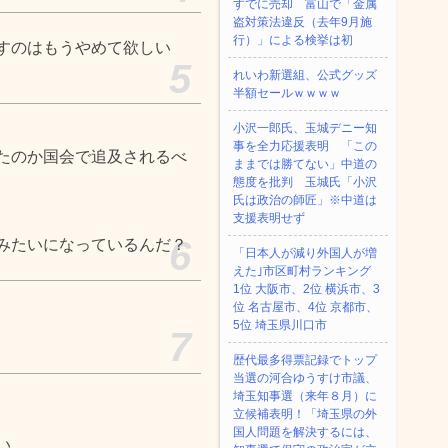
すでに売却 富山で「金属
盗対策法違反（去年9月施
行）」による検挙は初
すのはもうやめて欲しい
5
れいわ新選組、公式グッズ
半額セールｗｗｗｗ
小沢一郎氏、玉城デニー知
事を全力応援表明 「この
たのか国会で追及されるべ
ままでは勝てない」中道の
態度を批判 玉城氏「小沢
氏は政治の師匠」※中道は
支援表明せず
6
みたいになっているんだ？
「日本人が減り外国人が増
えた｣市区町村ランキング
1位 大阪市、2位 横浜市、3
位 名古屋市、4位 京都市、
5位 埼玉県川口市
7
歴代最多得票記録でトップ
当選の河合ゆうすけ市議、
埼玉知事選（来年８月）に
立候補表明！「埼玉県の外
国人問題を解決するには、
い