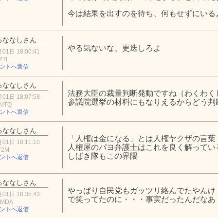
今は結果を出すのを待ち、何もせずにいる
るななしさん
やる気ないな、更迭しろよ
01日 18:00:41
ZTI
ントへ返信
るななしさん
法務大臣の裁量判断発動ですね（わくわく
01日 18:07:58
参議院選挙の材料にもなりえるからどう判
wMTQ
ントへ返信
るななしさん
「人権は金になる」とは人権ヤクザの言葉
01日 18:11:10
人権屋のパヨ弁護士はこれを良く解ってい
Y2M
しばき隊もこの界隈
ントへ返信
るななしさん
やっぱり自民党もガッツリ絡んでたやんけ
01日 18:35:43
で笑ってたのに・・・事実だったんだなあ
1MDA
ントへ返信