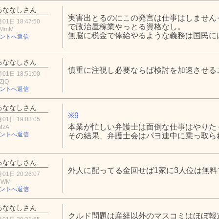
るななしさん
実害出とるのにこの発言は仕事はしません
01日 18:47:50
で政治屋稼業やっとる資格なし。
0MmM
無脳に税金で俸給やるような義務は国民に
ントへ返信
るななしさん
慎重に注視し必要ならば検討を加速させる
01日 18:51:00
ZjQ
ントへ返信
るななしさん
※9
01日 19:03:05
本業が忙しい弁護士は面倒な仕事はやりた
MzA
ントへ返信
その結果、弁護士会はパヨ連中に乗っ取ら
るななしさん
外人に配ってる金回せば1家に3人位は無
01日 20:26:07
yYWM
ントへ返信
るななしさん
クルド問題は産経以外のマスコミはほぼ報