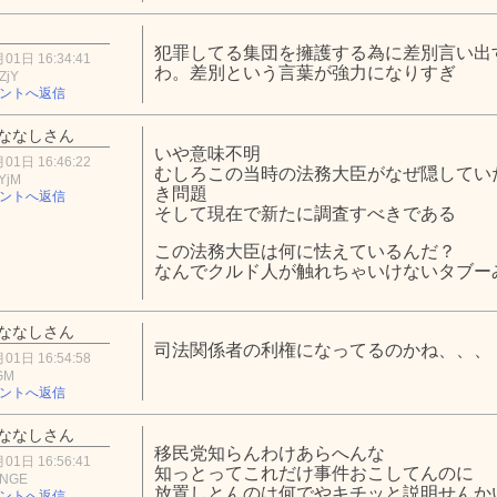
犯罪してる集団を擁護する為に差別言い出
01日 16:34:41
わ。差別という言葉が強力になりすぎ
ZjY
ントへ返信
ななしさん
いや意味不明
01日 16:46:22
むしろこの当時の法務大臣がなぜ隠してい
YjM
き問題
ントへ返信
そして現在で新たに調査すべきである
この法務大臣は何に怯えているんだ？
なんでクルド人が触れちゃいけないタブー
ななしさん
司法関係者の利権になってるのかね、、、
01日 16:54:58
ZGM
ントへ返信
ななしさん
移民党知らんわけあらへんな
01日 16:56:41
知っとってこれだけ事件おこしてんのに
2NGE
放置しとんのは何でやキチッと説明せんか
ントへ返信