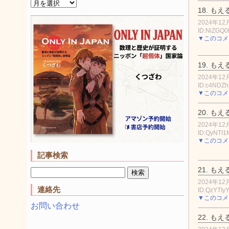
18.
もえ
2024年12月
ID:NiZGQ
▼このコメ
19.
もえ
2024年12月
ID:c4NDZh
▼このコメ
20.
もえ
2024年12月
ID:QyNTI1
▼このコメ
記事検索
21.
もえ
2024年12月
連絡先
ID:QzYTI
▼このコメ
お問い合わせ
22.
もえ