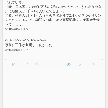
されている。
当時、日本国内には約5万人の朝鮮人がいたので、うち東京神奈
川に朝鮮人が5千～1万人いたでしょう。
すると朝鮮人5千～1万のうち火事場泥棒で231人が見つかりリン
チされているので、朝鮮人の多くは火事場泥棒する犯罪者予備
軍でしょう。
2024年06月20日 12:04
20. もえるななしさん. ID:cxYjk4ZGE
事前に正体が判明して良かった
2024年06月20日 12:54
|<
前へ
次へ
>|