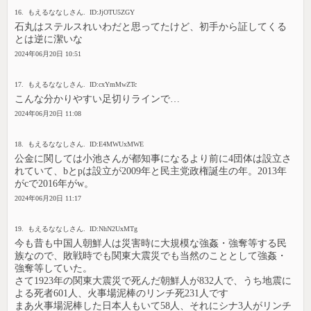
16. もえるななしさん. ID:JjOTU5ZGY
石丸はステルスれいわだと思ってたけど、初手から証してくる
とは逆に潔いな
2024年06月20日 10:51
17. もえるななしさん. ID:cxYmMwZTc
こんな分かりやすい足切りラインで…
2024年06月20日 11:08
18. もえるななしさん. ID:E4MWUxMWE
公金に関しては小池さんが都知事になるより前に4団体は設立さ
れていて、bとpは設立が2009年と民主党政権誕生の年。2013年
がcで2016年がw。
2024年06月20日 11:17
19. もえるななしさん. ID:NhN2UxMTg
今も昔も中国人朝鮮人は災害時に大規模な強姦・強奪等する民
族なので、敗戦時でも関東大震災でも当然のこととして強姦・
強奪等していた。
さて1923年の関東大震災で死んだ朝鮮人が832人で、うち地震に
よる死者601人、火事場泥棒のリンチ死231人です
まあ火事場泥棒した日本人もいて58人、それにシナ3人がリンチ