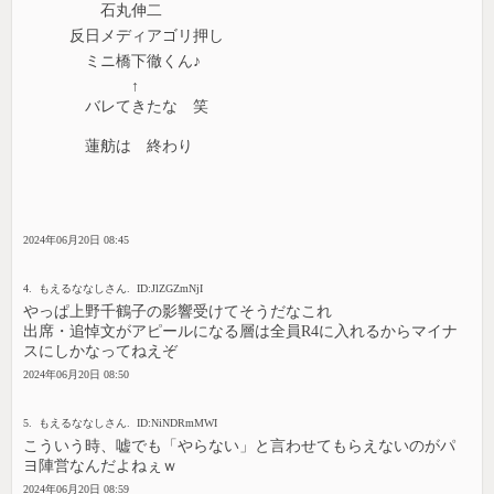
石丸伸二
反日メディアゴリ押し
ミニ橋下徹くん♪
↑
バレてきたな 笑
蓮舫は 終わり
2024年06月20日 08:45
4. もえるななしさん. ID:JlZGZmNjI
やっぱ上野千鶴子の影響受けてそうだなこれ
出席・追悼文がアピールになる層は全員R4に入れるからマイナ
スにしかなってねえぞ
2024年06月20日 08:50
5. もえるななしさん. ID:NiNDRmMWI
こういう時、嘘でも「やらない」と言わせてもらえないのがパ
ヨ陣営なんだよねぇｗ
2024年06月20日 08:59