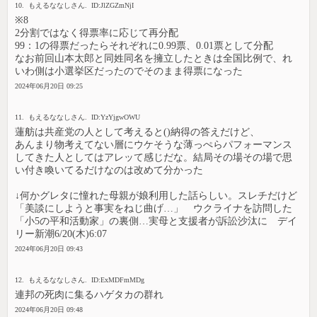
10. もえるななしさん. ID:JlZGZmNjI
※8
2分割ではなく得票率に応じて再分配
99：1の得票だったらそれぞれに0.99票、0.01票として分配
なお前回山本太郎と同姓同名を擁立したときは全国比例で、れ
いわ側は小選挙区だったのでそのまま得票になった
2024年06月20日 09:25
11. もえるななしさん. ID:YzYjgwOWU
蓮舫は共産党の人として考えると()納得の答えだけど、
あんまり物考えてない層にウケそうな薄っぺらパフォーマンス
してきた人としてはアレッて感じだな。結局その場その場で思
い付き喚いてるだけなのは改めて分かった
↓何かグレタに憧れた母親が娘利用した話らしい。スレチだけど
「美談にしようと事実をねじ曲げ…」 ウクライナを訪問した
「小5の平和活動家」の裏側…実母と支援者が訴訟沙汰に デイ
リー新潮6/20(木)6:07
2024年06月20日 09:43
12. もえるななしさん. ID:ExMDFmMDg
連邦の死肉に集るハゲタカの群れ
2024年06月20日 09:48