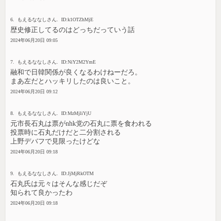
6. もえるななしさん. ID:k1OTZhMjE
歴史修正してるのはどっちだっていう話
2024年06月20日 09:05
7. もえるななしさん. ID:NiY2M2YmE
融和で日韓関係が良くなるわけねーだろ。
まあ左だとハッキリしたのは良いこと。
2024年06月20日 09:12
8. もえるななしさん. ID:MzMjliYjU
元市長石丸は票がnhk党の石丸に票を食われる
投票時に石丸だけだと二分割される
上野デバフで見限ったけどな
2024年06月20日 09:18
9. もえるななしさん. ID:JjMjRkOTM
石丸氏は元々はそんな感じだぞ
知られて良かったわ
2024年06月20日 09:18