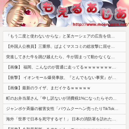
「もう二度と使わないからな」と某カーシェアの広告を信じた人が絶叫、船が遅れたからバスが無くなって困ってたりこの看板が…
【外国人公務員】三重県、ぱよくマスコミの総攻撃に屈せず！「県民対象アンケート『外国人の職員採用を続けるべきか』は差別に該当しない」結果を公表する方針
突進してきた牛を跳び越えたら、牛が固まって動かなくなった闘牛場の映像【海外の反応】
【画像】 福岡、こんなのが普通に走ってるｗｗｗｗｗｗｗｗｗｗｗｗｗｗｗｗ
【衝撃】 イオンモール爆発事故、『とんでもない事実』が判明してしまう・・・・・・
【画像】最新のライザ、まだイケるｗｗｗｗｗ
町のお弁当屋さん「申し訳ないが消費税1%になったらその分商品代を値上げするわ」 「うちも！」
ジャンポケ斉藤の被害女性「バウムクーヘン売ったりTikTokライブしててムカついたから示談しなかった」
海外「世界で日本を死守するぞ！」 日本の消防署を訪れたちびっ子集団が世界をメロメロに