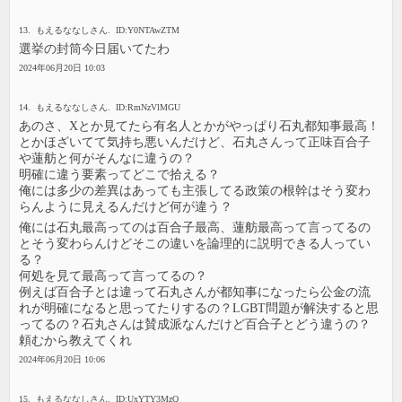
13. もえるななしさん. ID:Y0NTAwZTM
選挙の封筒今日届いてたわ
2024年06月20日 10:03
14. もえるななしさん. ID:RmNzVlMGU
あのさ、Xとか見てたら有名人とかがやっぱり石丸都知事最高！
とかほざいてて気持ち悪いんだけど、石丸さんって正味百合子
や蓮舫と何がそんなに違うの？
明確に違う要素ってどこで拾える？
俺には多少の差異はあっても主張してる政策の根幹はそう変わ
らんように見えるんだけど何が違う？
俺には石丸最高ってのは百合子最高、蓮舫最高って言ってるの
とそう変わらんけどそこの違いを論理的に説明できる人ってい
る？
何処を見て最高って言ってるの？
例えば百合子とは違って石丸さんが都知事になったら公金の流
れが明確になると思ってたりするの？LGBT問題が解決すると思
ってるの？石丸さんは賛成派なんだけど百合子とどう違うの？
頼むから教えてくれ
2024年06月20日 10:06
15. もえるななしさん. ID:UxYTY3MzQ