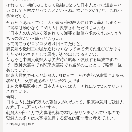
それって、朝鮮人によって犠牲になった日本人とその遺族をバ
カにしてる態度だってことだからね。拾いものだけど、これが
事実だから。
そもそもあれって〇〇人が放火強盗殺人強姦で大暴れしまくっ
て警察は動かなくて民間人に反撃されただけじゃんね
「日本人の方が多く殺されてて謝罪と賠償を求められるのはう
ちらの方だから黙っとこう…」
って向こうがコソコソ逃げ回ってたけど、
慰安婦や徴用工の嘘が通じなくなってきて慌てた北〇〇がゆす
りたかりのネタとして悪あがきで出してるんだよ。
昔も今も中国人朝鮮人は災害時に略奪・強姦する民族ですの
で、阪神大震災でも関東大震災でも当然のこととして略奪・強
姦していた。
関東大震災で死んだ朝鮮人が832人で、その内訳が地震による死
者601人、火事場泥棒のリンチ231人です
まあ火事場泥棒した日本人もいて58人、それにシナ3人がリンチ
されている。
当時、
日本国内には約5万人の朝鮮人がいたので、東京神奈川に朝鮮人
が約5千～1万人いたとする。
朝鮮人5千～1万で火事場泥棒で231人がリンチされているので、
朝鮮人の多くは火事場泥棒する潜在的犯罪者と考えてよい。
2024年06月20日 10:31